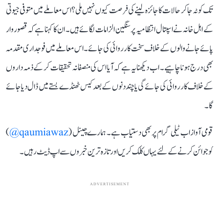
تک کوٹہ جاکر حالات کا جائزہ لینے کی فرصت کیوں نہیں ملی؟ اس معاملے میں متوفی جیوتی
کے اہل خانہ نے اسپتال انتظامیہ پر سنگین الزامات لگائے ہیں۔ ان کا کہنا ہے کہ قصوروار
پائے جانے والوں کے خلاف سخت کارروائی کی جائے۔ اس معاملے میں فوجداری مقدمہ
بھی درج ہونا چاہیے۔ اب دیکھنا یہ ہے کہ آیا اس کی منصفانہ تحقیقات کر کے ذمہ داروں
کے خلاف کارروائی کی جائے گی یا چند دنوں کے بعد کیس ٹھنڈے بستے میں ڈال دیا جائے
گا۔
قومی آواز اب ٹیلی گرام پر بھی دستیاب ہے۔ ہمارے چینل (
qaumiawaz@
)
کو جوائن کرنے کے لئے یہاں کلک کریں اور تازہ ترین خبروں سے اپ ڈیٹ رہیں۔
ADVERTISEMENT