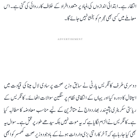
انتظار ہے۔ ابتدائی اندازوں کی بنیاد پر متعدد افراد کے خلاف کارروائی کی گئی ہے۔ اس
معاملے میں کسی بھی مجرم کو بخشا نہیں جائے گا۔
ADVERTISEMENT
دوسری طرف کانگریس پارٹی نے سابق وزیر صحت پرسادی لال مینا کی قیادت میں
اسپتال کا دورہ کیا اور یہاں کے انتظامی نظام پر سنگین سوالات اٹھائے۔ کانگریس کے
ریاستی سکریٹری پشپندر بھاردواج نے متاثرین کے لیے مناسب معاوضہ کا مطالبہ کیا
ہے۔ کانگریس نے الزام لگایا ہے کہ یہ موت نہیں بلکہ سیدھے طور پر قتل ہے۔ سوال یہ
بھی کیا جارہا ہے کہ آخر کار اتنی بڑی واردات ہونے کے باوجود وزیرصحت کھمسر کو ابھی