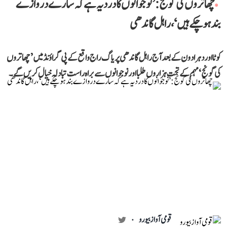
چھاتروں کی گونج: ’نوجوانوں کا درد یہ ہے کہ سارے دروازے
بند ہو چکے ہیں‘، راہل گاندھی
کوٹا اور دہرادون کے بعد آج راہل گاندھی پریاگ راج واقع کے پی گراؤنڈ میں ’چھاتروں
کی گونج‘ مہم کے تحت ہزاروں طلبا اور نوجوانوں سے براہ راست تبادلہ خیال کریں گے۔
قومی آواز بیورو