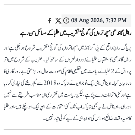
08 Aug 2026, 7:32 PM
راہل گاندھی ’چھاتروں کی گونج‘ تقریب میں طلبا کے مسائل سن رہے
پریاگ راج واقع کے پی گراؤنڈ میں ’چھاتروں کی گونج‘ تقریب شروع ہو چکی ہے اور
راہل گاندھی کا استقبال طلبا نے زوردار نعروں کے ساتھ کیا۔ تقریب کے شروع میں اتر
پردیش کے 2 طلبا نے ریاست میں تعلیمی نظام کی صورت حال اور بڑھتی بے روزگاری کا
درد بیان کیا۔ اویناش نامی ایک نوجوان نے بتایا کہ وہ 2018 سے ٹیچر بننے کی تیاری کر رہا
ہے اور کئی امتحانات دے چکا ہے، لیکن ریاست میں تقرری ہی مناسب طریقے سے نہیں
ہو رہی۔ اویناش نے یہ بھی بتایا کہ اب تک کئی امتحانات کے پیپر لیک ہو چکے ہیں، اور طلبا
کا جو یہ وقت ضائع ہوا اس کی جوابدہی کے لیے کوئی تیار نہیں۔