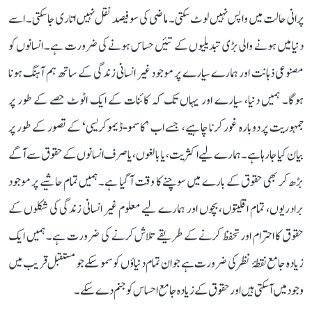
پرانی حالت میں واپس نہیں لوٹ سکتی۔ ماضی کی سو فیصد نقل نہیں اتاری جا سکتی۔ اسے
دنیا میں ہونے والی بڑی تبدیلیوں کے تئیں حساس ہونے کی ضرورت ہے۔ انسانوں کو
مصنوعی ذہانت اور ہمارے سیارے پر موجود غیر انسانی زندگی کے ساتھ ہم آہنگ ہونا
ہوگا۔ ہمیں دنیا، سیارے اور یہاں تک کہ کائنات کے ایک اٹوٹ حصے کے طور پر
جمہوریت پر دوبارہ غور کرنا چاہیے، جسے اب ’کاسمو-ڈیموکریسی‘ کے تصور کے طور پر
بیان کیا جا رہا ہے۔ ہمارے لیے اکثریت، یا بالغوں، یا صرف انسانوں کے حقوق سے آگے
بڑھ کر بھی حقوق کے بارے میں سوچنے کا وقت آ گیا ہے۔ ہمیں تمام حاشیے پر موجود
برادریوں، تمام اقلیتوں، بچوں اور ہمارے لیے معلوم غیر انسانی زندگی کی شکلوں کے
حقوق کا احترام اور تحفظ کرنے کے طریقے تلاش کرنے کی ضرورت ہے۔ ہمیں ایک
زیادہ جامع نقطۂ نظر کی ضرورت ہے جو ان تمام دنیاؤں کو سمو سکے جو مستقبل قریب میں
وجود میں آ سکتی ہیں اور حقوق کے زیادہ جامع احساس کو جنم دے سکے۔