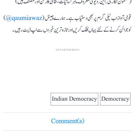
(مضمون نگار جی. این. دیوی معروف ماہر لسانیات، ثقافتی کارکن اور مصنف ہیں)
قومی آواز اب ٹیلی گرام پر بھی دستیاب ہے۔ ہمارے چینل (
qaumiawaz@
)
کو جوائن کرنے کے لئے یہاں کلک کریں اور تازہ ترین خبروں سے اپ ڈیٹ رہیں۔
ADVERTISEMENT
Indian Democracy
Democracy
Comment(s)