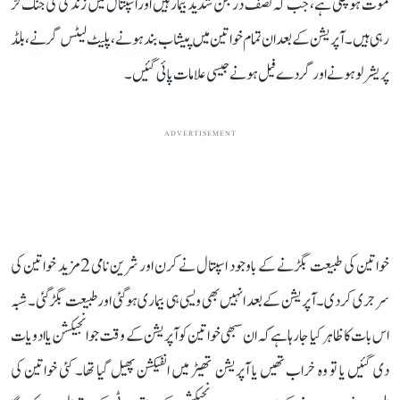
موت ہو چکی ہے، جب کہ نصف درجن شدید بیمار ہیں اور اسپتال میں زندگی کی جنگ لڑ
رہی ہیں۔ آپریشن کے بعد ان تمام خواتین میں پیشاب بند ہونے، پلیٹ لیٹس گرنے، بلڈ
پریشر لو ہونے اور گردے فیل ہونے جیسی علامات پائی گئیں۔
ADVERTISEMENT
خواتین کی طبیعت بگڑنے کے باوجود اسپتال نے کرن اور شرین نامی 2 مزید خواتین کی
سرجری کردی۔ آپریشن کے بعد انہیں بھی ویسی ہی بیماری ہوگئی اور طبیعت بگڑ گئی۔ شبہ
اس بات کا ظاہر کیا جارہا ہے کہ ان سبھی خواتین کو آپریشن کے وقت جو انجیکشن یا ادویات
دی گئیں یا تو وہ خراب تھیں یا آپریشن تھیٹر میں انفیکشن پھیل گیا تھا۔ کئی خواتین کی