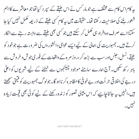
یہ کام اس کام سے مختلف ہے جو مارکس نے اس طبقے کے سپرد کیا تھا جو معاشرے کا اہم
شعور بننے کی صلاحیت رکھتا تھا۔ حقیقت میں یہ کام کسی طبقے کے ذریعہ مکمل نہیں کیا جا
سکتا؛ اسے صرف وہ افراد ہی مکمل کر سکتے ہیں جو کسی بھی طبقے سے وابستہ رہنے سے انکار
کرتے ہیں۔ جمہوریت کی بحالی کے لیے ایسے عوامی دانشوروں کی ضرورت ہے جو خود کو
طبقے، نسل، جنس اور سب سے بڑھ کر، روزمرہ کے واقعات کے فوری جوش و خروش سے
باہر رکھ سکیں۔ آج ہمارے سامنے موجود چیلنجوں سے نمٹنے کے لیے شہریوں کو اعلیٰ
درجے کی اخلاقی جرأت اور بے خوفی کا مظاہرہ کرنا ہوگا۔ جو لوگ جمہوریت کو قیمتی سمجھتے
ہیں، انہیں یہ جاننا چاہیے کہ اس مثالی تصور کو زندہ رکھنے کے لیے کوئی بھی قیمت زیادہ
نہیں۔
ADVERTISEMENT