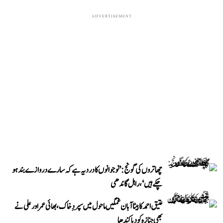
ADVERTISEMENT
چھاتروں کی گونج: ’نوجوانوں کا درد یہ ہے کہ سارے دروازے بند ہو
چکے ہیں‘، راہل گاندھی
عتیق احمد کا بیٹا آبان غمگین ماحول میں سپردِ خاک، بھائی عمر اور علی نے
بھی جنازہ کو دیا کندھا