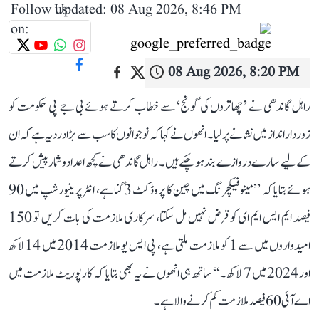
Follow us
Updated: 08 Aug 2026, 8:46 PM
on:
08 Aug 2026, 8:20 PM
راہل گاندھی نے ’چھاتروں کی گونج‘ سے خطاب کرتے ہوئے بی جے پی حکومت کو
زوردار انداز میں نشانے پر لیا۔ انھوں نے کہا کہ نوجوانوں کا سب سے بڑا درد یہ ہے کہ ان
کے لیے سارے دروازے بند ہو چکے ہیں۔ راہل گاندھی نے کچھ اعداد و شمار پیش کرتے
ہوئے بتایا کہ ’’مینوفیکچرنگ میں چین کا پروڈکٹ 3 گنا ہے، انٹرپرینیورشپ میں 90
فیصد ایم ایس ایم ای کو قرض نہیں مل سکتا، سرکاری ملازمت کی بات کریں تو 150
امیدواروں میں سے 1 کو ملازمت ملتی ہے، پی ایس یو ملازمت 2014 میں 14 لاکھ
اور 2024 میں 7 لاکھ۔‘‘ ساتھ ہی انھوں نے یہ بھی بتایا کہ کارپوریٹ ملازمت میں
اے آئی 60 فیصد ملازمت کم کرنے والا ہے۔