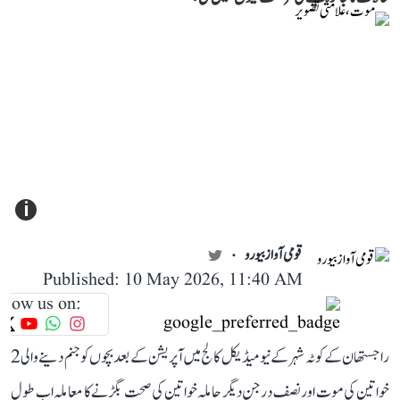
i
قومی آواز بیورو
Published: 10 May 2026, 11:40 AM
llow us on:
راجستھان کے کوٹہ شہر کے نیو میڈیکل کالج میں آپریشن کے بعد بچوں کو جنم دینے والی 2
خواتین کی موت اور نصف درجن دیگر حاملہ خواتین کی صحت بگڑنے کا معاملہ اب طول