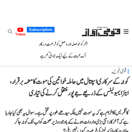
Subscription
Videos
ہجر کو حوصلہ اور وصل کو فرصت درکار
اک محبت کے لیے ایک جوانی کم ہے
قومی خبریں
کوٹہ کے سرکاری اسپتال میں حاملہ خواتین کی موت کا معمہ برقرار،
ایئر ایمبولینس کے ذریعے جے پور منتقل کرنے کی تیاری
کانگریس کا الزام ہے کہ یہ موت نہیں بلکہ سیدھے طور پر قتل ہے۔ سوال یہ بھی کیا جارہا
ہے کہ آخر کار اتنی بڑی واردات ہونے کے باوجود وزیر صحت کو اب تک کوٹہ جاکر
حالات کا جائزہ لینے کی فرصت کیوں نہیں ملی؟