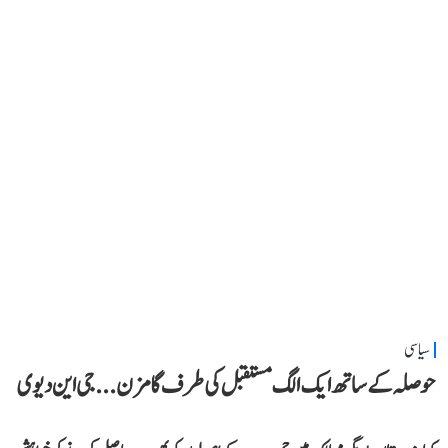
سیاسی
حوصلہ کے ساتھ ایک الگ مستقبل کی طرف گامزن... جی این دیوی