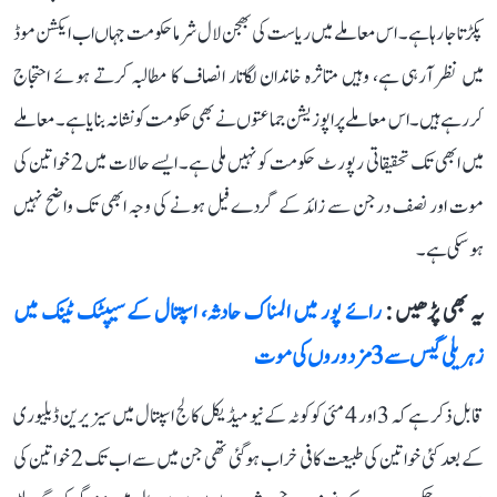
پکڑتا جا رہا ہے۔ اس معاملے میں ریاست کی بھجن لال شرما حکومت جہاں اب ایکشن موڈ
میں نظر آرہی ہے، وہیں متاثرہ خاندان لگاتار انصاف کا مطالبہ کرتے ہوئے احتجاج
کررہے ہیں۔ اس معاملے پر اپوزیشن جماعتوں نے بھی حکومت کو نشانہ بنایا ہے۔ معاملے
میں ابھی تک تحقیقاتی رپورٹ حکومت کو نہیں ملی ہے۔ ایسے حالات میں 2 خواتین کی
موت اور نصف درجن سے زائد کے گردے فیل ہونے کی وجہ ابھی تک واضح نہیں
ہوسکی ہے۔
یہ بھی پڑھیں :
رائے پور میں المناک حادثہ، اسپتال کے سیپٹک ٹینک میں
زہریلی گیس سے 3 مزدوروں کی موت
قابل ذکر ہے کہ 3 اور 4 مئی کو کوٹہ کے نیو میڈیکل کالج اسپتال میں سیزیرین ڈیلیوری
کے بعد کئی خواتین کی طبیعت کافی خراب ہوگئی تھی جن میں سے اب تک 2 خواتین کی