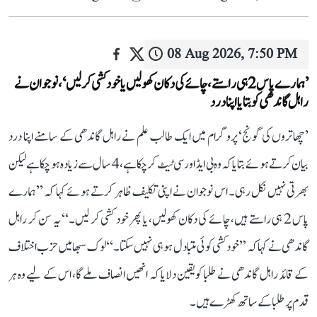
08 Aug 2026, 7:50 PM
’ہمارے پاس 2 ہی راستے، چائے کی دکان کھولیں یا خودکشی کر لیں‘، نوجوان نے
راہل گاندھی کو بتایا اپنا درد
’چھاتروں کی گونج‘ پروگرام میں ایک طالب علم نے راہل گاندھی کے سامنے اپنا درد
بیان کرتے ہوئے بتایا کہ وہ بی ایڈ اور سی ٹیٹ کر چکا ہے، 4 سال سے زیادہ ہو چکا ہے لیکن
بھرتی نہیں نکل رہی۔ اس نوجوان نے اپنی تکلیف ظاہر کرتے ہوئے کہا کہ ’’ہمارے
پاس 2 ہی راستے ہیں، چائے کی دکان کھولیں، یا پھر خود کشی کر لیں۔‘‘ یہ سن کر راہل
گاندھی نے کہا کہ ’’خودکشی کوئی متبادل ہو ہی نہیں سکتا۔‘‘ لوک سبھا میں حزب اختلاف
کے قائد راہل گاندھی نے طلبا کو یقین دلایا کہ انھیں انصاف ملے گا، اس کے لیے وہ ہر
قدم پر طلبا کے ساتھ کھڑے ہیں۔