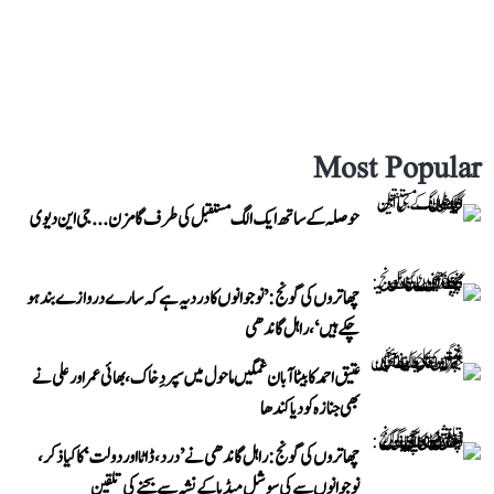
Most Popular
حوصلہ کے ساتھ ایک الگ مستقبل کی طرف گامزن... جی این دیوی
چھاتروں کی گونج: ’نوجوانوں کا درد یہ ہے کہ سارے دروازے بند ہو
چکے ہیں‘، راہل گاندھی
عتیق احمد کا بیٹا آبان غمگین ماحول میں سپردِ خاک، بھائی عمر اور علی نے
بھی جنازہ کو دیا کندھا
چھاتروں کی گونج: راہل گاندھی نے ’درد، ڈاٹا اور دولت‘ کا کیا ذکر،
نوجوانوں سے کی سوشل میڈیا کے نشہ سے بچنے کی تلقین