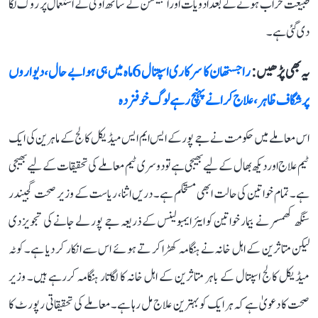
طبیعت خراب ہونے کے بعد ادویات اور انجیکشن کے ساتھ او ٹی کے استعمال پر روک لگا
دی گئی ہے۔
یہ بھی پڑھیں :
راجستھان کا سرکاری اسپتال 6 ماہ میں ہی ہوا بے حال، دیواروں
پر شگاف ظاہر، علاج کرانے پہنچ رہے لوگ خوفزدہ
اس معاملے میں حکومت نے جے پور کے ایس ایم ایس میڈیکل کالج کے ماہرین کی ایک
ٹیم علاج اور دیکھ بھال کے لیے بھیجی ہے تو دوسری ٹیم معاملے کی تحقیقات کے لیے بھیجی
ہے۔ تمام خواتین کی حالت ابھی مستحکم ہے۔ دریں اثنا، ریاست کے وزیر صحت گجیندر
سنگھ کھمسر نے بیمار خواتین کو ایئر ایمبولینس کے ذریعہ جے پور لے جانے کی تجویز دی
لیکن متاثرین کے اہل خانہ نے ہنگامہ کھڑا کر تے ہوئے اس سے انکار کر دیا ہے۔ کوٹہ
میڈیکل کالج اسپتال کے باہر متاثرین کے اہل خانہ کا لگاتار ہنگامہ کررہے ہیں۔ وزیر
صحت کا دعویٰ ہے کہ ہر ایک کو بہترین علاج مل رہا ہے۔ معاملے کی تحقیقاتی رپورٹ کا