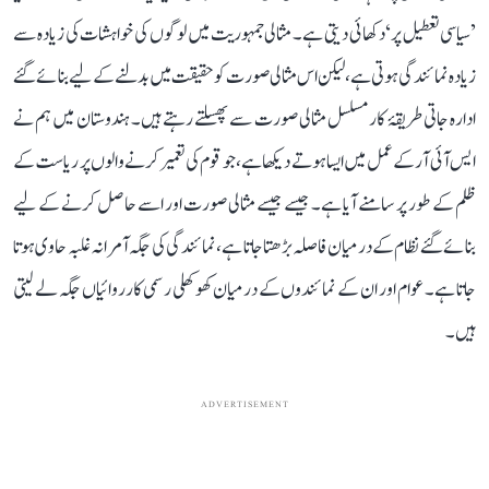
’سیاسی تعطیل پر‘ دکھائی دیتی ہے۔ مثالی جمہوریت میں لوگوں کی خواہشات کی زیادہ سے
زیادہ نمائندگی ہوتی ہے، لیکن اس مثالی صورت کو حقیقت میں بدلنے کے لیے بنائے گئے
ادارہ جاتی طریقۂ کار مسلسل مثالی صورت سے پھسلتے رہتے ہیں۔ ہندوستان میں ہم نے
ایس آئی آر کے عمل میں ایسا ہوتے دیکھا ہے، جو قوم کی تعمیر کرنے والوں پر ریاست کے
ظلم کے طور پر سامنے آیا ہے۔ جیسے جیسے مثالی صورت اور اسے حاصل کرنے کے لیے
بنائے گئے نظام کے درمیان فاصلہ بڑھتا جاتا ہے، نمائندگی کی جگہ آمرانہ غلبہ حاوی ہوتا
جاتا ہے۔ عوام اور ان کے نمائندوں کے درمیان کھوکھلی رسمی کارروائیاں جگہ لے لیتی
ہیں۔
ADVERTISEMENT