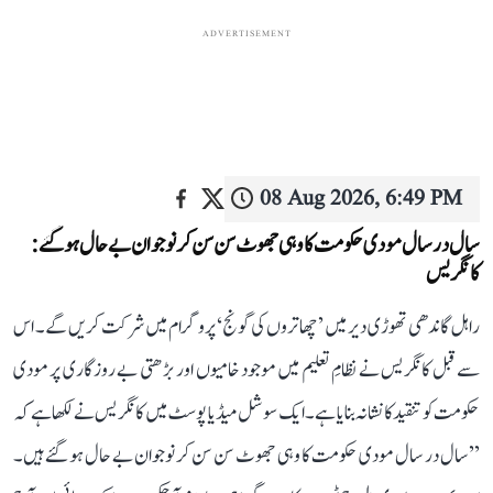
ADVERTISEMENT
08 Aug 2026, 6:49 PM
سال در سال مودی حکومت کا وہی جھوٹ سن سن کر نوجوان بے حال ہو گئے:
کانگریس
راہل گاندھی تھوڑی دیر میں ’چھاتروں کی گونج‘ پروگرام میں شرکت کریں گے۔ اس
سے قبل کانگریس نے نظامِ تعلیم میں موجود خامیوں اور بڑھتی بے روزگاری پر مودی
حکومت کو تنقید کا نشانہ بنایا ہے۔ ایک سوشل میڈیا پوسٹ میں کانگریس نے لکھا ہے کہ
’’سال در سال مودی حکومت کا وہی جھوٹ سن سن کر نوجوان بے حال ہو گئے ہیں۔