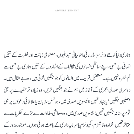
ADVERTISEMENT
ہماری دنیا کو نئے وائرسز، ڈرامائی ماحولیاتی تبدیلیوں، مصنوعی ذہانت اور فطرت کے تئیں
انسانی بے حسی، اپنے ساتھی انسانوں کی تکالیف کے اشاروں کے تئیں ہماری بے حسی سے
کم خطرہ نہیں ہے۔ مستقبل قریب میں انسانوں کو جو جنگیں لڑنی ہیں، وہ بے مثال ہیں۔
دوسری صدی ہجری کے آغاز میں ہم نے جو جنگیں لڑیں، وہ زیادہ تر عقیدے پر مبنی
’صلیبی جنگیں‘ یا جہاد تھیں؛ انیسویں صدی میں، وہ نسل، زبان یا علاقائی دعوؤں پر مبنی
قوم پرستانہ جنگیں تھیں؛ بیسویں صدی میں، وہ معاشی مفادات سے جڑے نظریات سے
متاثر تھیں، خواہ وہ فاشزم، کمیونزم یا سرمایہ داری کے باعث ہوئی ہوں۔ موجودہ دور کے