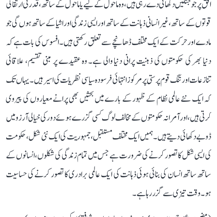
افق پر جو جنگیں دکھائی دے رہی ہیں، وہ ماحول کے لیے یا ماحول کے ساتھ، قدرتی ارتقا کی
قوتوں کے ساتھ، غیر انسانی ذہانت کے ساتھ اور ایسی زندگی اور اشیا کے ساتھ ہوں گی جو
مادے اور حرکت کے ایک مختلف ڈھانچے سے تعلق رکھتی ہیں۔ افسوس کی بات ہے کہ
دنیا بھر کی حکومتوں کی ذہنیت پرانی دنیا والی ہے۔ وہ عقیدے پر مبنی تقسیم، علاقائی
تنازعات اور تنگ قوم پرستی پر مرکوز انتہائی فرسودہ سیاسی نظریات کی اسیر ہیں۔ یہاں تک
کہ ایک نئے عالمی نظام کے ظہور کے بارے میں بحثیں بھی پرانے معیاروں کی پیروی
کرتی ہیں، اور آمرانہ حکومتوں کے مخالف لوگ کسی گزرے ہوئے دور کی خیالی آرزو میں
ڈوبے دکھائی دیتے ہیں۔ ہمیں ایک مختلف مستقبل، جمہوریت کی ایک نئی شکل، حکومت
کی ایسی شکل کا تصور کرنے کی ضرورت ہے جس میں تمام زندگی کی شکلوں، انسانوں کے
ساتھ ساتھ انسان کی بنائی ہوئی ذہانت کی ایک عالمی برادری کا تصور کرنے کی حساسیت
ہو۔ وقت تیزی سے گزر رہا ہے۔