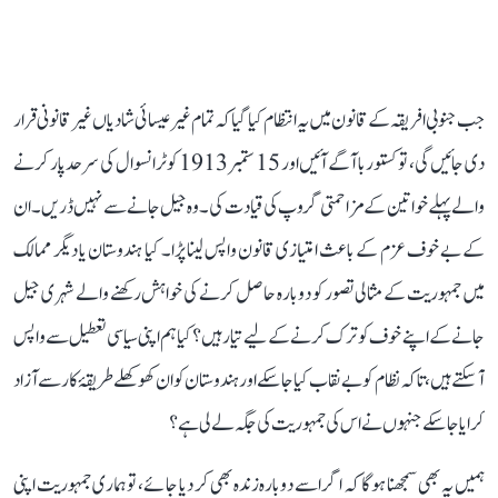
جب جنوبی افریقہ کے قانون میں یہ انتظام کیا گیا کہ تمام غیر عیسائی شادیاں غیر قانونی قرار
دی جائیں گی، تو کستوربا آگے آئیں اور 15 ستمبر 1913 کو ٹرانسوال کی سرحد پار کرنے
والے پہلے خواتین کے مزاحمتی گروپ کی قیادت کی۔ وہ جیل جانے سے نہیں ڈریں۔ ان
کے بے خوف عزم کے باعث امتیازی قانون واپس لینا پڑا۔ کیا ہندوستان یا دیگر ممالک
میں جمہوریت کے مثالی تصور کو دوبارہ حاصل کرنے کی خواہش رکھنے والے شہری جیل
جانے کے اپنے خوف کو ترک کرنے کے لیے تیار ہیں؟ کیا ہم اپنی سیاسی تعطیل سے واپس
آ سکتے ہیں، تاکہ نظام کو بے نقاب کیا جا سکے اور ہندوستان کو ان کھوکھلے طریقۂ کار سے آزاد
کرایا جا سکے جنہوں نے اس کی جمہوریت کی جگہ لے لی ہے؟
ہمیں یہ بھی سمجھنا ہوگا کہ اگر اسے دوبارہ زندہ بھی کر دیا جائے، تو ہماری جمہوریت اپنی