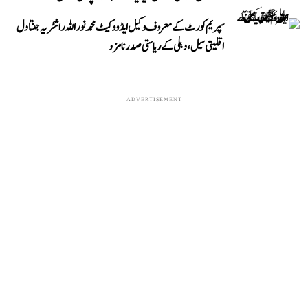
سپریم کورٹ کے معروف وکیل ایڈووکیٹ محمد نور اللہ راشٹریہ جنتا دل
اقلیتی سیل، دہلی کے ریاستی صدر نامزد
ADVERTISEMENT