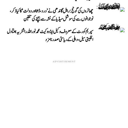
چھاتروں کی گونج: راہل گاندھی نے ’درد، ڈاٹا اور دولت‘ کا کیا ذکر،
نوجوانوں سے کی سوشل میڈیا کے نشہ سے بچنے کی تلقین
سپریم کورٹ کے معروف وکیل ایڈووکیٹ محمد نور اللہ راشٹریہ جنتا دل
اقلیتی سیل، دہلی کے ریاستی صدر نامزد
ADVERTISEMENT