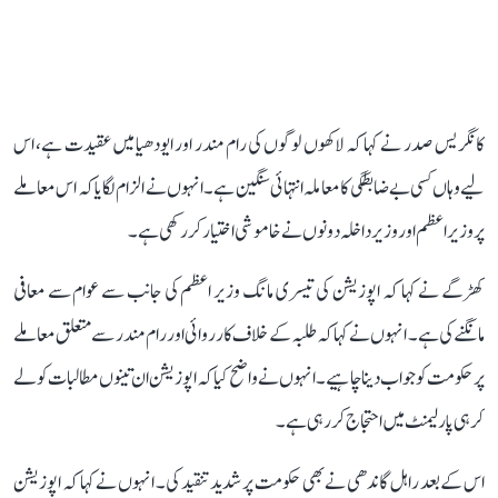
کانگریس صدر نے کہا کہ لاکھوں لوگوں کی رام مندر اور ایودھیا میں عقیدت ہے، اس
لیے وہاں کسی بے ضابطگی کا معاملہ انتہائی سنگین ہے۔ انہوں نے الزام لگایا کہ اس معاملے
پر وزیر اعظم اور وزیر داخلہ دونوں نے خاموشی اختیار کر رکھی ہے۔
کھڑگے نے کہا کہ اپوزیشن کی تیسری مانگ وزیر اعظم کی جانب سے عوام سے معافی
مانگنے کی ہے۔ انہوں نے کہا کہ طلبہ کے خلاف کارروائی اور رام مندر سے متعلق معاملے
پر حکومت کو جواب دینا چاہیے۔ انہوں نے واضح کیا کہ اپوزیشن ان تینوں مطالبات کو لے
کر ہی پارلیمنٹ میں احتجاج کر رہی ہے۔
اس کے بعد راہل گاندھی نے بھی حکومت پر شدید تنقید کی۔ انہوں نے کہا کہ اپوزیشن