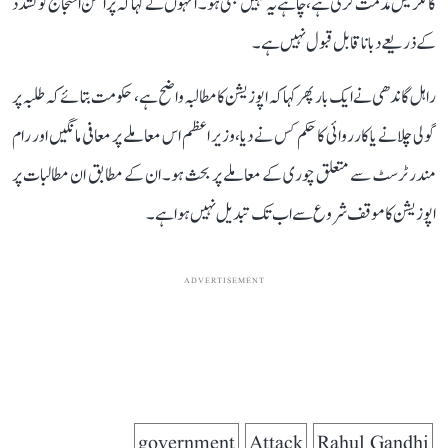
کانگریس مذمت کرتی ہے، چاہے یہ کہیں بھی ہو۔ انہوں نے کہا کہ پرامن احتجاج کو تشدد
کے ذریعے دبانا قابل قبول نہیں ہے۔
راہل گاندھی نے ایک بار پھر کہا کہ اپوزیشن کا مطالبہ واضح ہے، حکومت بتائے کہ طلبہ پر
گولی چلانے یا کارروائی کا حکم کس نے دیا، وزیر اعظم اس معاملے پر معافی مانگیں اور رام
مندر ٹرسٹ سے متعلق چوری کے معاملے پر بحث ہو۔ ان کے مطابق ان مطالبات پر
اپوزیشن کا موقف شروع سے اب تک تبدیل نہیں ہوا ہے۔
ADVERTISEMENT
government
Attack
Rahul Gandhi