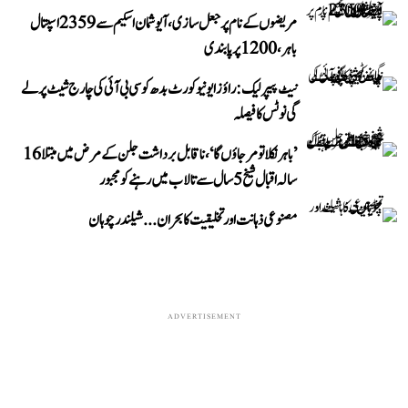
مریضوں کے نام پر جعل سازی، آیوشمان اسکیم سے 2359 اسپتال
باہر، 1200 پر پابندی
نیٹ پیپر لیک: راؤز ایونیو کورٹ بدھ کو سی بی آئی کی چارج شیٹ پر لے
گی نوٹس کا فیصلہ
’باہر نکلا تو مر جاؤں گا‘، ناقابل برداشت جلن کے مرض میں مبتلا 16
سالہ اقبال شیخ 5 سال سے تالاب میں رہنے کو مجبور
مصنوعی ذہانت اور تخلیقیت کا بحران... شیلندر چوہان
ADVERTISEMENT