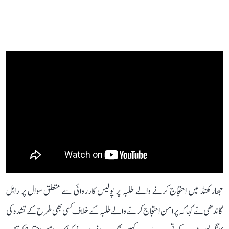
جھارکھنڈ میں احتجاج کرنے والے طلبہ پر پولیس کارروائی سے متعلق سوال پر راہل
گاندھی نے کہا کہ پرامن احتجاج کرنے والے طلبہ کے خلاف کسی بھی طرح کے تشدد کی