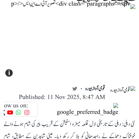
i
قومی آواز بیورو
Published: 11 Nov 2025, 8:47 AM
llow us on:
نئی دہلی: دہلی کے تاریخی لال قلعہ میٹرو اسٹیشن کے قریب پیر کی شام ہونے والے
خوفناک دھماکے نے راجدھانی کو ہلا کر رکھ دیا۔ عینی شاہدین کے مطابق، شام