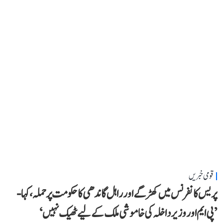
قومی خبریں
پریس کانفرنس میں کھڑگے اور راہل گاندھی کا حکومت پر حملہ، کہا-
’پی ایم اور وزیر داخلہ کی خاموشی ملک کے لیے ٹھیک نہیں‘