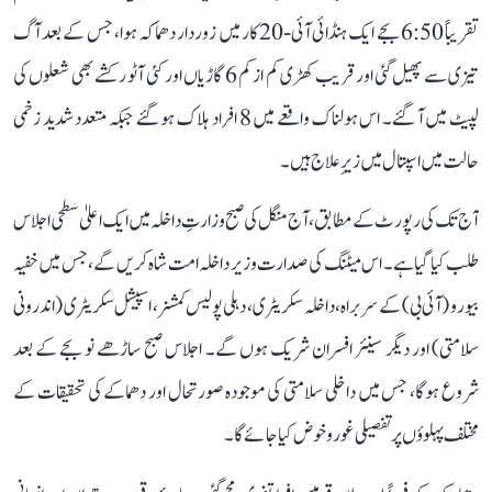
تقریباً 6:50 بجے ایک ہنڈائی آئی-20 کار میں زوردار دھماکہ ہوا، جس کے بعد آگ
تیزی سے پھیل گئی اور قریب کھڑی کم از کم 6 گاڑیاں اور کئی آٹو رکشے بھی شعلوں کی
لپیٹ میں آ گئے۔ اس ہولناک واقعے میں 8 افراد ہلاک ہو گئے جبکہ متعدد شدید زخمی
حالت میں اسپتال میں زیرِ علاج ہیں۔
آج تک کی رپورٹ کے مطابق، آج منگل کی صبح وزارتِ داخلہ میں ایک اعلیٰ سطحی اجلاس
طلب کیا گیا ہے۔ اس میٹنگ کی صدارت وزیر داخلہ امت شاہ کریں گے، جس میں خفیہ
بیورو (آئی بی) کے سربراہ، داخلہ سکریٹری، دہلی پولیس کمشنر، اسپیشل سکریٹری (اندرونی
سلامتی) اور دیگر سینئر افسران شریک ہوں گے۔ اجلاس صبح ساڑھے نو بجے کے بعد
شروع ہوگا، جس میں داخلی سلامتی کی موجودہ صورتحال اور دھماکے کی تحقیقات کے
مختلف پہلوؤں پر تفصیلی غور و خوض کیا جائے گا۔