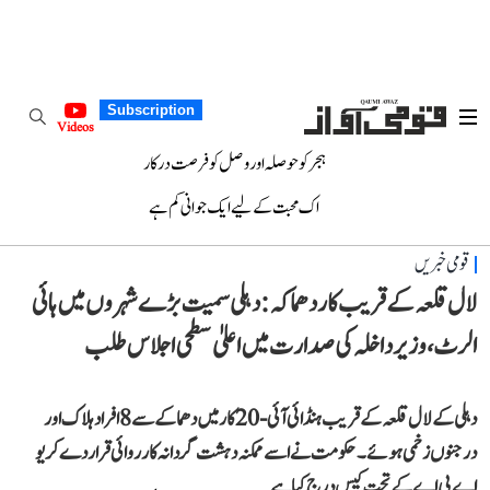
Subscription
Videos
ہجر کو حوصلہ اور وصل کو فرصت درکار
اک محبت کے لیے ایک جوانی کم ہے
قومی خبریں
لال قلعہ کے قریب کار دھماکہ: دہلی سمیت بڑے شہروں میں ہائی
الرٹ، وزیر داخلہ کی صدارت میں اعلیٰ سطحی اجلاس طلب
دہلی کے لال قلعہ کے قریب ہنڈائی آئی-20 کار میں دھماکے سے 8 افراد ہلاک اور
درجنوں زخمی ہوئے۔ حکومت نے اسے ممکنہ دہشت گردانہ کارروائی قرار دے کر یو
اے پی اے کے تحت کیس درج کیا ہے