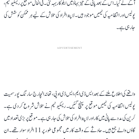
آگے لے گیا۔ اس کے بعد پانی کے تیز بہاؤ میں ایکو کار بہہ گئی۔ فی الحال موقع پر ریسکیو ٹیم،
پولیس اور انتظامیہ کی ٹیمیں موجود ہیں۔ لاپتہ افراد کی تلاش کے لیے ہر ممکن کوشش کی
جا رہی ہے۔
ADVERTISEMENT
واقعے کی اطلاع ملنے کے بعد ایس ڈی ایم، ایس ڈی او پی، تھانہ انچارج سارنگ پور سمیت
پولیس انتظامیہ کی ٹیمیں موقع پر پہنچ گئیں۔ ریسکیو ٹیم نے تلاش شروع کر دی ہے۔
کرین کی مدد سے پانی میں کار اور لاپتہ افراد کی تلاش کی جا رہی ہے۔ موقع پر بڑی تعداد میں
گاؤں والے جمع ہیں۔ حادثے کے وقت کار میں مجموعی طور پر 11 افراد سوار تھے۔ ان