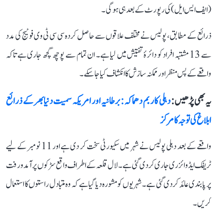
(ایف ایس ایل) کی رپورٹ کے بعد ہی ہوگی۔
ذرائع کے مطابق، پولیس نے مختلف علاقوں سے حاصل کردہ سی سی ٹی وی فوٹیج کی مدد
سے 13 مشتبہ افراد کو دائرۂ تفتیش میں لیا ہے۔ ان تمام سے پوچھ گچھ جاری ہے تاکہ
واقعے کے پس منظر اور ممکنہ سازش کا انکشاف کیا جا سکے۔
یہ بھی پڑھیں :
دہلی کار بم دھماکہ: برطانیہ اور امریکہ سمیت دنیا بھر کے ذرائع
ابلاغ کی توجہ کا مرکز
واقعے کے بعد دہلی پولیس نے شہر میں سکیورٹی سخت کر دی ہے اور 11 نومبر کے لیے
ٹریفک ایڈوائزری جاری کر دی گئی ہے۔ لال قلعہ کے اطراف واقع سڑکوں پر آمد و رفت
پر پابندی عائد کر دی گئی ہے۔ شہریوں کو مشورہ دیا گیا ہے کہ وہ متبادل راستوں کا استعمال
کریں۔