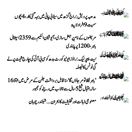
مدھیہ پردیش: راج گڑھ میں سیلابی پانی میں بہہ گئی کار، 4 بچوں
سمیت 9 افراد لاپتہ
مریضوں کے نام پر جعل سازی، آیوشمان اسکیم سے 2359 اسپتال
باہر، 1200 پر پابندی
نیٹ پیپر لیک: راؤز ایونیو کورٹ بدھ کو سی بی آئی کی چارج شیٹ پر لے
گی نوٹس کا فیصلہ
’باہر نکلا تو مر جاؤں گا‘، ناقابل برداشت جلن کے مرض میں مبتلا 16
سالہ اقبال شیخ 5 سال سے تالاب میں رہنے کو مجبور
مصنوعی ذہانت اور تخلیقیت کا بحران... شیلندر چوہان