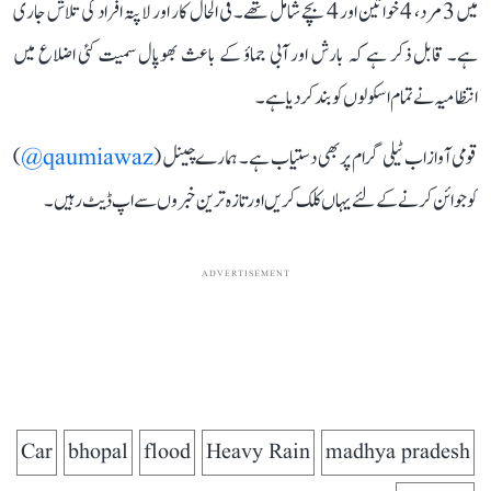
میں 3 مرد، 4 خواتین اور 4 بچے شامل تھے۔ فی الحال کار اور لاپتہ افراد کی تلاش جاری
ہے۔ قابل ذکر ہے کہ بارش اور آبی جماؤ کے باعث بھوپال سمیت کئی اضلاع میں
انتظامیہ نے تمام اسکولوں کو بند کر دیا ہے۔
قومی آواز اب ٹیلی گرام پر بھی دستیاب ہے۔ ہمارے چینل (
qaumiawaz@
)
کو جوائن کرنے کے لئے یہاں کلک کریں اور تازہ ترین خبروں سے اپ ڈیٹ رہیں۔
ADVERTISEMENT
Car
bhopal
flood
Heavy Rain
madhya pradesh