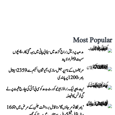
Most Popular
مدھیہ پردیش: راج گڑھ میں سیلابی پانی میں بہہ گئی کار، 4 بچوں
سمیت 9 افراد لاپتہ
مریضوں کے نام پر جعل سازی، آیوشمان اسکیم سے 2359 اسپتال
باہر، 1200 پر پابندی
نیٹ پیپر لیک: راؤز ایونیو کورٹ بدھ کو سی بی آئی کی چارج شیٹ پر لے
گی نوٹس کا فیصلہ
’باہر نکلا تو مر جاؤں گا‘، ناقابل برداشت جلن کے مرض میں مبتلا 16
سالہ اقبال شیخ 5 سال سے تالاب میں رہنے کو مجبور