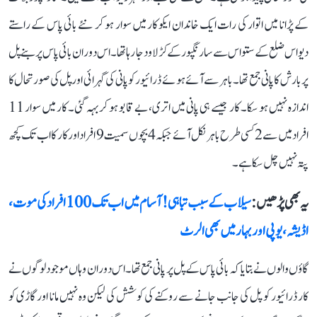
کے پڑانا میں اتوار کی رات ایک خاندان ایکو کار میں سوار ہو کر نئے بائی پاس کے راستے
دیواس ضلع کے ستواس سے سارنگپور کے کڑلاود جا رہا تھا۔ اس دوران بائی پاس پر بنے پل
پر بارش کا پانی جمع تھا۔ باہر سے آئے ہوئے ڈرائیور کو پانی کی گہرائی اور پل کی صورتحال کا
اندازہ نہیں ہو سکا۔ کار جیسے ہی پانی میں اتری، بے قابو ہو کر بہہ گئی۔ کار میں سوار 11
افراد میں سے 2 کسی طرح باہر نکل آئے جبکہ 4 بچوں سمیت 9 افراد اور کار کا اب تک کچھ
پتہ نہیں چل سکا ہے۔
یہ بھی پڑھیں :
سیلاب کے سبب تباہی! آسام میں اب تک 100 افراد کی موت،
اڈیشہ، یوپی اور بہار میں بھی الرٹ
گاؤں والوں نے بتایا کہ بائی پاس کے پل پر پانی جمع تھا۔ اس دوران وہاں موجود لوگوں نے
کار ڈرائیور کو پل کی جانب جانے سے روکنے کی کوشش کی لیکن وہ نہیں مانا اور گاڑی کو