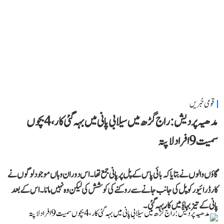
قومی خبریں
مدھیہ پردیش: راج گڑھ میں سیلابی پانی میں بہہ گئی کار، 4 بچوں
سمیت 9 افراد لاپتہ
گاؤں والوں نے بتایا کہ بائی پاس کے پل پر پانی جمع تھا۔ اس دوران وہاں موجود لوگوں نے
کار ڈرائیور کو پل کی جانب جانے سے روکنے کی کوشش کی لیکن وہ نہیں مانا۔ اس کے بعد
پانی کے تیز بہاؤ میں کار بہہ گئی۔