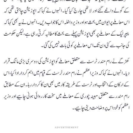
کے گولے داغے گئے اور لاٹھی چارج کیا گیا۔ انہوں نے کہا کہ اپوزیشن چاہتی تھی کہ
اس معاملے پر ایوان میں بحث ہو اور وزیر داخلہ اس کا جواب دیں۔ انہوں نے یہ بھی کہا کہ
پیپر لیک کے معاملے پر بھی اپوزیشن پہلے سے بحث کا مطالبہ کرتی رہی ہے، لیکن حکومت
کی جانب سے کئی دن تک اس معاملے پر کوئی بات نہیں کی گئی۔
کھڑگے نے رام مندر ٹرسٹ سے متعلق معاملے کو اپوزیشن کی دوسری بڑی مانگ قرار
دیا۔ انہوں نے کہا کہ وزیر اعظم نے رام مندر ٹرسٹ کے قیام میں اہم کردار ادا کیا، اس
کے ارکان کے انتخاب اور ٹرسٹ کے طریقہ کار میں بھی ان کا کردار رہا۔ ان کے مطابق
رام مندر سے متعلق مبینہ چوری کے معاملے میں سخت کارروائی ہونی چاہیے اور وزیر
اعظم کو خود اس پر وضاحت دینی چاہیے۔
ADVERTISEMENT