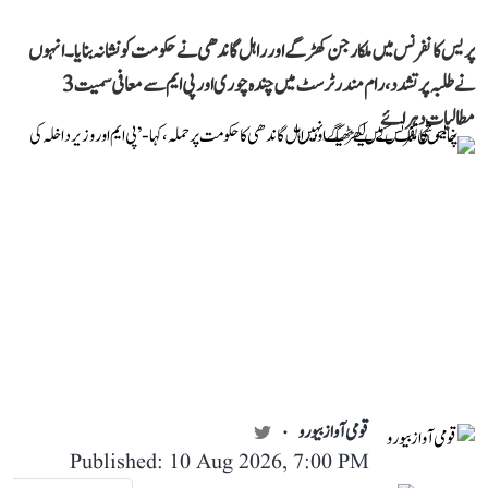
پریس کانفرنس میں ملکارجن کھڑگے اور راہل گاندھی نے حکومت کو نشانہ بنایا۔ انہوں
نے طلبہ پر تشدد، رام مندر ٹرسٹ میں چندہ چوری اور پی ایم سے معافی سمیت 3
مطالبات دہرائے
قومی آواز بیورو
Published: 10 Aug 2026, 7:00 PM