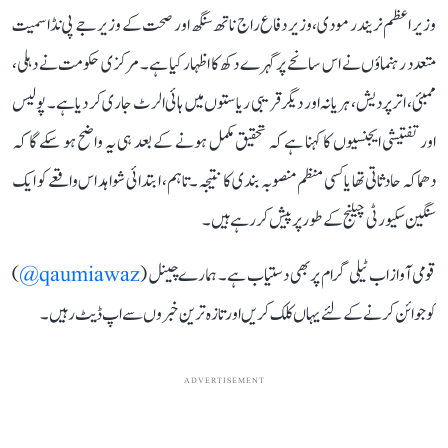
وزیر اعظم نریندر مودی، وزیر دفاع راج ناتھ سنگھ اور صحت کے وزیر جے پی نڈا سمیت
متعدد رہنماؤں نے اس سانحے پر گہرے دکھ کا اظہار کیا ہے۔ مرکزی حکومت نے دہلی،
ممبئی، اتر پردیش، ہریانہ اور دیگر قریبی ریاستوں میں ہائی الرٹ جاری کر دیا ہے۔ پولیس
اور تفتیشی ایجنسیوں کا کہنا ہے کہ تحقیق مکمل ہونے کے بعد ہی یہ واضح ہو سکے گا کہ
دھماکہ حادثاتی تھا یا کسی منظم منصوبہ بندی کا نتیجہ۔ تاہم، ابتدائی شواہد اس واقعے کو ایک
سنگین سکیورٹی چیلنج کے طور پر پیش کر رہے ہیں۔
قومی آواز اب ٹیلی گرام پر بھی دستیاب ہے۔ ہمارے چینل (
qaumiawaz@
)
کو جوائن کرنے کے لئے یہاں کلک کریں اور تازہ ترین خبروں سے اپ ڈیٹ رہیں۔
ADVERTISEMENT