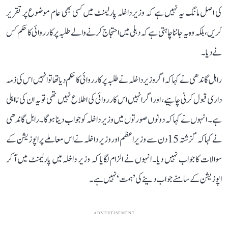
کی اصل مانگ یہ نہیں ہے کہ وزیر داخلہ پارلیمنٹ میں کسی بھی عام موضوع پر تقریر
کریں، بلکہ وہ یہ جاننا چاہتی ہے کہ دہلی میں احتجاج کرنے والے طلبہ پر کارروائی کا حکم کس
نے دیا۔
راہل گاندھی نے کہا کہ اگر وزیر داخلہ نے طلبہ پر کارروائی کا حکم دیا تھا تو انہیں اس کی ذمہ
داری قبول کرنی چاہیے، اور اگر انہیں اس کارروائی کی اطلاع نہیں تھی تو یہ ان کی نااہلی
ہے۔ انہوں نے کہا کہ دونوں صورتوں میں وزیر داخلہ کو جواب دینا ہوگا۔ راہل گاندھی
نے کہا کہ گزشتہ 15 دن سے وزیر اعظم اور وزیر داخلہ نے اس معاملے پر اپوزیشن کے
سوالات کا جواب نہیں دیا۔ انہوں نے الزام لگایا کہ وزیر داخلہ میں پارلیمنٹ میں آ کر
اپوزیشن کے سامنے جواب دینے کی ’ہمت‘ نہیں ہے۔
ADVERTISEMENT