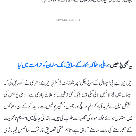
ADVERTISEMENT
یہ بھی پڑھیں :
دہلی دھماکہ: کار کے سابق مالک سلمان کو حراست میں لیا
ایل این جے پی اسپتال کے میڈیکل سپرنٹنڈنٹ ڈاکٹر بی ایل چودھری نے تصدیق کی کہ
اسپتال میں 8 لاشیں لائی گئی ہیں جبکہ کئی زخمیوں کا علاج جاری ہے۔ دہلی پولیس کی
اسپیشل سیل نے فریدآباد کرائم برانچ اور جموں و کشمیر پولیس سے رابطہ کر کے ان دھماکوں
میں استعمال ہوئے ممکنہ مواد کی تفصیلات طلب کی ہیں۔ ابتدائی جانچ میں امونیم نائٹریٹ
کے آثار ملنے کی بات سامنے آ رہی ہے، تاہم حتمی تصدیق فارنسک سائنس لیبارٹری