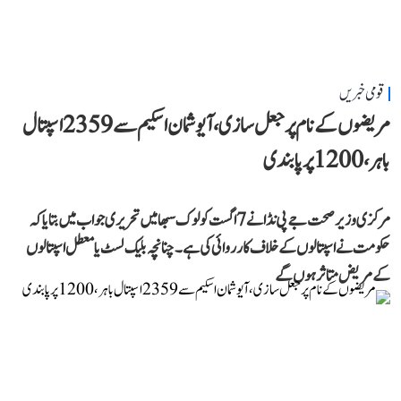
قومی خبریں
مریضوں کے نام پر جعل سازی، آیوشمان اسکیم سے 2359 اسپتال
باہر، 1200 پر پابندی
مرکزی وزیر صحت جے پی نڈا نے 7 اگست کو لوک سبھا میں تحریری جواب میں بتایا کہ
حکومت نے اسپتالوں کے خلاف کارروائی کی ہے۔ چنانچہ بلیک لسٹ یا معطل اسپتالوں
کے مریض متاثر ہوں گے