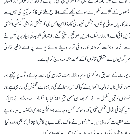
دھماکے کے فوراً بعد علاقے میں افراتفری مچ گئی۔ جائے وقوعہ پر دھواں اور انسانی
جسموں کے ٹکڑے بکھرے ہوئے دیکھے گئے۔ اطلاع ملتے ہی فائر بریگیڈ کی بیس سے
زائد گاڑیاں، دہلی پولیس، نیشنل سکیورٹی گارڈ (این ایس جی)، نیشنل انویسٹی گیشن ایجنسی
(این آئی اے) اور فارنسک ماہرین موقع پر پہنچ گئے۔ ابتدائی شواہد کی بنیاد پر پولیس نے
اسے ممکنہ دہشت گردانہ کارروائی قرار دیتے ہوئے یو اے پی اے (غیرقانونی
سرگرمیوں سے متعلق قانون) کے تحت مقدمہ درج کر لیا ہے۔
رپورٹ کے مطابق، مرکزی وزیرِ داخلہ امت شاہ پیر کی رات جائے وقوعہ پر پہنچے اور
صورتحال کا جائزہ لیا۔ انہوں نے کہا کہ اس دھماکے کی ہر پہلو سے تفتیش کی جا رہی ہے اور
نمونوں کا تجزیہ مکمل ہونے کے بعد ہی حتمی نتیجہ اخذ کیا جا سکے گا۔ امت شاہ نے بتایا کہ
’’یہ کہنا فی الحال ممکن نہیں کہ دھماکہ کس وجہ سے ہوا لیکن ہماری ایجنسیاں ہر زاویے
سے تحقیقات کر رہی ہیں۔‘‘ انہوں نے لوک نائک جے پرکاش اسپتال کا بھی دورہ کیا،
جہاں زخمیوں کی عیادت کی اور علاج کے انتظامات کا معائنہ کیا۔