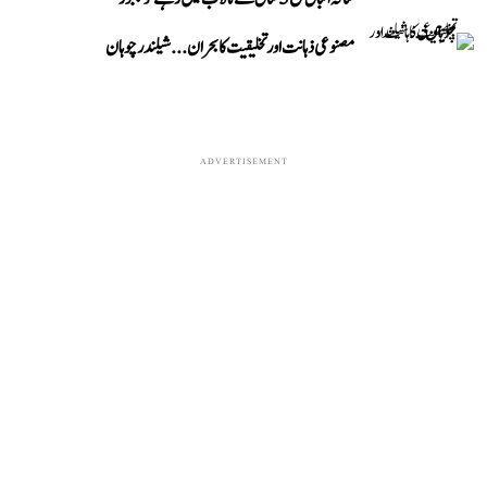
مصنوعی ذہانت اور تخلیقیت کا بحران... شیلندر چوہان
ADVERTISEMENT