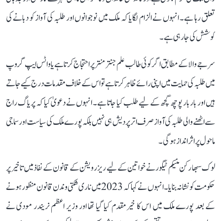
تعلق رہا ہے۔ انہوں نے الزام لگایا کہ ملک میں نوجوانوں اور طلبہ کی آواز کو دبانے کی
کوشش کی جا رہی ہے۔
سرجے والا کے مطابق اگر کوئی طالب علم جنتر منتر پر احتجاج کرتا ہے یا واٹس ایپ گروپ
میں طلبہ کی حمایت میں اپنی رائے ظاہر کرتا ہے تو اس کے خلاف مقدمات درج کیے جاتے
ہیں اور بار بار پوچھ گچھ کے لیے طلب کیا جاتا ہے۔ انہوں نے دعویٰ کیا کہ پریاگ راج
سے اٹھنے والی طلبہ کی آواز صرف اتر پردیش ہی نہیں بلکہ پورے ملک کی سیاست اور سماجی
ماحول پر اثر انداز ہوگی۔
لوک سبھا رکن منیکم ٹیگور نے خواتین کے لیے ریزرویشن کے قانون کے نفاذ میں تاخیر پر
حکومت کو نشانہ بنایا۔ انہوں نے کہا کہ 2023 میں ناری شکتی وندن قانون منظور ہونے
کے بعد پورے ملک میں اس کا خیرمقدم کیا گیا تھا اور وزیر اعظم نریندر مودی نے