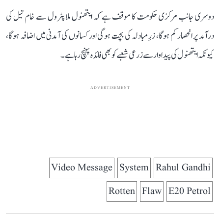
دوسری جانب مرکزی حکومت کا موقف ہے کہ ایتھنول ملا پٹرول سے خام تیل کی
درآمد پر انحصار کم ہوگا، زرِ مبادلہ کی بچت ہوگی اور کسانوں کی آمدنی میں اضافہ ہوگا،
کیونکہ ایتھنول کی پیداوار سے زرعی شعبے کو بھی فائدہ پہنچ رہا ہے۔
ADVERTISEMENT
Video Message
System
Rahul Gandhi
Rotten
Flaw
E20 Petrol