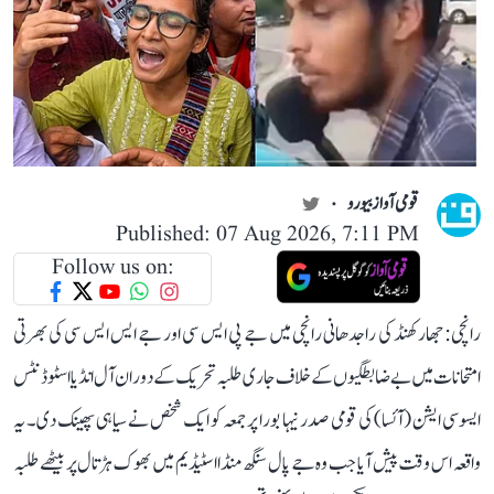
قومی آواز بیورو
Published: 07 Aug 2026, 7:11 PM
Follow us on:
رانچی: جھارکھنڈ کی راجدھانی رانچی میں جے پی ایس سی اور جے ایس ایس سی کی بھرتی
امتحانات میں بے ضابطگیوں کے خلاف جاری طلبہ تحریک کے دوران آل انڈیا اسٹوڈنٹس
ایسوسی ایشن (آئسا) کی قومی صدر نیہا بورا پر جمعہ کو ایک شخص نے سیاہی پھینک دی۔ یہ
واقعہ اس وقت پیش آیا جب وہ جے پال سنگھ منڈا اسٹیڈیم میں بھوک ہڑتال پر بیٹھے طلبہ