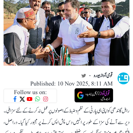
i
قومی آواز بیورو
Published: 10 Nov 2025, 8:11 AM
Follow us on:
راہل گاندھی کو اپنی ہی پارٹی کے نظم و ضبط کے اصولوں پر عمل نہ کرنے کے لئے سزا ملی ۔
دیر سے آنے کی سزا کے طور پر انہیں دس پش اپس کرنے پر مجبور کیا گیا۔ دراصل،