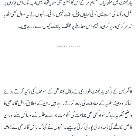
پارلیمنٹ میں مٹھائیاں تقسیم کر کے اس کا جشن بھی منایا تھا، لیکن اب تک اس قانون پر
عمل درآمد کی سمت میں کوئی نمایاں پیش رفت نہیں ہوئی۔ انہوں نے یہ سوال بھی اٹھایا
کہ مرکزی وزیر کرن رجیجو اس معاملے پر مختلف بیانات کیوں دے رہے ہیں۔
ADVERTISEMENT
کانگریس کے رکن پارلیمنٹ ملو روی نے راہل گاندھی کے موقف کی تائید کرتے ہوئے
کہا کہ وہ ہمیشہ طلبہ کے مفادات کی بات کرتے رہے ہیں۔ ان کے مطابق راہل گاندھی کا
واضح نظریہ ہے کہ خواہ کسی بھی جماعت کی حکومت ہو، اسے طلبہ کے مسائل سننے اور ان
کا حل نکالنے کی ذمہ داری پوری کرنی چاہیے۔ انہوں نے کہا کہ راہل گاندھی نے ہمیشہ