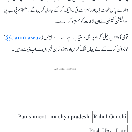
ہمارے پاس ثبوت ہیں اور ہم اسے ایک ایک کرکے جاری کریں گے۔‘‘ تاہم بی جے پی
اور الیکشن کمیشن نے ان الزامات کو مسترد کر دیا ہے۔
قومی آواز اب ٹیلی گرام پر بھی دستیاب ہے۔ ہمارے چینل (
qaumiawaz@
)
کو جوائن کرنے کے لئے یہاں کلک کریں اور تازہ ترین خبروں سے اپ ڈیٹ رہیں۔
ADVERTISEMENT
Punishment
madhya pradesh
Rahul Gandhi
Push Ups
Late