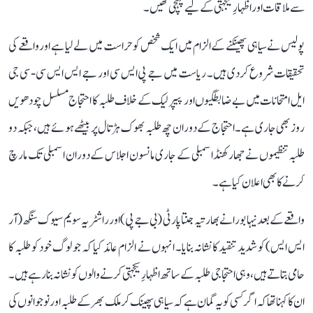
سے ملاقات اور اظہارِ یکجہتی کے لیے پہنچی تھیں۔
پولیس نے سیاہی پھینکنے کے الزام میں ایک شخص کو حراست میں لے لیا ہے اور واقعے کی
تحقیقات شروع کر دی ہیں۔ ریاست میں جے پی ایس سی اور جے ایس ایس سی - سی جی
ایل امتحانات میں بے ضابطگیوں اور پیپر لیک کے خلاف طلبہ کا احتجاج مسلسل چودھویں
روز بھی جاری ہے۔ احتجاج کے دوران چھ طلبہ بھوک ہڑتال پر بیٹھے ہوئے ہیں، جبکہ دو
طلبہ تنظیموں نے جھارکھنڈ اسمبلی کے جاری مانسون اجلاس کے دوران اسمبلی تک مارچ
کرنے کا بھی اعلان کیا ہے۔
واقعے کے بعد نیہا بورا نے بھارتیہ جنتا پارٹی (بی جے پی) اور راشٹریہ سویم سیوک سنگھ (آر
ایس ایس) کو شدید تنقید کا نشانہ بنایا۔ انہوں نے الزام عائد کیا کہ جو لوگ خود کو طلبہ کا
حامی بتاتے ہیں، وہی احتجاجی طلبہ کے ساتھ اظہارِ یکجہتی کرنے والوں کو نشانہ بنا رہے ہیں۔
ان کا کہنا تھا کہ اگر کسی کو یہ گمان ہے کہ سیاہی پھینک کر ملک بھر کے طلبہ اور نوجوانوں کی