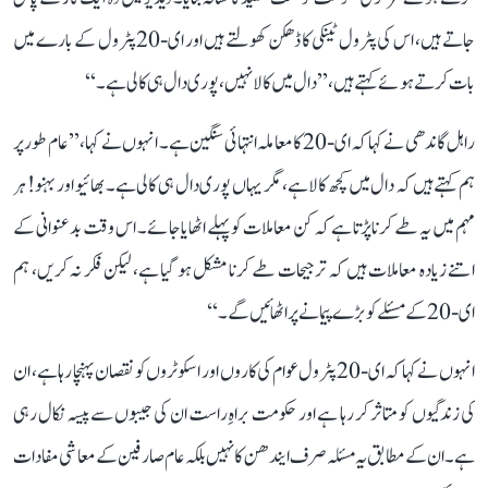
جاتے ہیں، اس کی پٹرول ٹینکی کا ڈھکن کھولتے ہیں اور ای-20 پٹرول کے بارے میں
بات کرتے ہوئے کہتے ہیں، ’’دال میں کالا نہیں، پوری دال ہی کالی ہے۔‘‘
راہل گاندھی نے کہا کہ ای-20 کا معاملہ انتہائی سنگین ہے۔ انہوں نے کہا، ’’عام طور پر
ہم کہتے ہیں کہ دال میں کچھ کالا ہے، مگر یہاں پوری دال ہی کالی ہے۔ بھائیو اور بہنو! ہر
مہم میں یہ طے کرنا پڑتا ہے کہ کن معاملات کو پہلے اٹھایا جائے۔ اس وقت بدعنوانی کے
اتنے زیادہ معاملات ہیں کہ ترجیحات طے کرنا مشکل ہو گیا ہے، لیکن فکر نہ کریں، ہم
ای-20 کے مسئلے کو بڑے پیمانے پر اٹھائیں گے۔‘‘
انہوں نے کہا کہ ای-20 پٹرول عوام کی کاروں اور اسکوٹروں کو نقصان پہنچا رہا ہے، ان
کی زندگیوں کو متاثر کر رہا ہے اور حکومت براہِ راست ان کی جیبوں سے پیسہ نکال رہی
ہے۔ ان کے مطابق یہ مسئلہ صرف ایندھن کا نہیں بلکہ عام صارفین کے معاشی مفادات