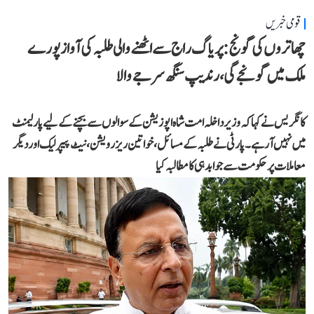
قومی خبریں
چھاتروں کی گونج: پریاگ راج سے اٹھنے والی طلبہ کی آواز پورے
ملک میں گونجے گی، رندیپ سنگھ سرجے والا
کانگریس نے کہا کہ وزیر داخلہ امت شاہ اپوزیشن کے سوالوں سے بچنے کے لیے پارلیمنٹ
میں نہیں آ رہے۔ پارٹی نے طلبہ کے مسائل، خواتین ریزرویشن، نیٹ پیپر لیک اور دیگر
معاملات پر حکومت سے جوابدہی کا مطالبہ کیا