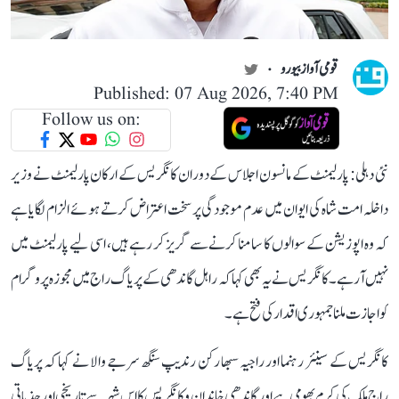
قومی آواز بیورو
Published: 07 Aug 2026, 7:40 PM
Follow us on:
نئی دہلی: پارلیمنٹ کے مانسون اجلاس کے دوران کانگریس کے ارکان پارلیمنٹ نے وزیر
داخلہ امت شاہ کی ایوان میں عدم موجودگی پر سخت اعتراض کرتے ہوئے الزام لگایا ہے
کہ وہ اپوزیشن کے سوالوں کا سامنا کرنے سے گریز کر رہے ہیں، اسی لیے پارلیمنٹ میں
نہیں آ رہے۔ کانگریس نے یہ بھی کہا کہ راہل گاندھی کے پریاگ راج میں مجوزہ پروگرام
کو اجازت ملنا جمہوری اقدار کی فتح ہے۔
کانگریس کے سینئر رہنما اور راجیہ سبھا رکن رندیپ سنگھ سرجے والا نے کہا کہ پریاگ
راج ملک کی کرم بھومی ہے اور گاندھی خاندان و کانگریس کا اس شہر سے تاریخی اور جذباتی