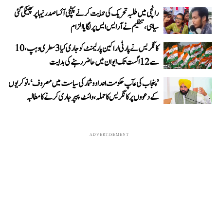
رانچی میں طلبہ تحریک کی حمایت کرنے پہنچی آئسا صدر نیہا پر پھینکی گئی
سیاہی، تنظیم نے آر ایس ایس پر لگایا الزام
کانگریس نے پارٹی اراکین پارلیمنٹ کو جاری کیا 3 سطری وہپ، 10
سے 12 اگست تک ایوان میں حاضر رہنے کی ہدایت
’پنجاب کی عآپ حکومت اعداد و شمار کی سیاست میں مصروف‘، نوکریوں
کے دعووں پر کانگریس کا حملہ، وائٹ پیپر جاری کرنے کا مطالبہ
ADVERTISEMENT