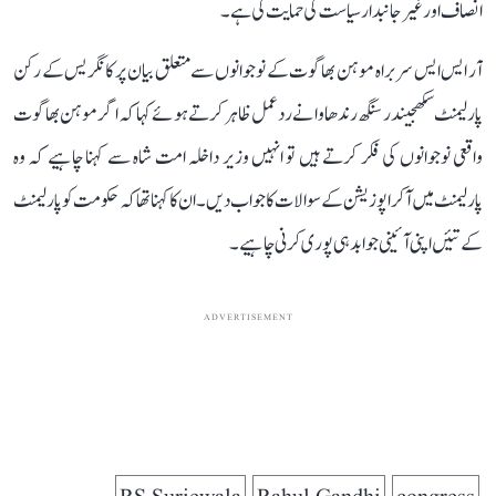
انصاف اور غیر جانبدار سیاست کی حمایت کی ہے۔
آر ایس ایس سربراہ موہن بھاگوت کے نوجوانوں سے متعلق بیان پر کانگریس کے رکن
پارلیمنٹ سکھجیندر سنگھ رندھاوا نے ردعمل ظاہر کرتے ہوئے کہا کہ اگر موہن بھاگوت
واقعی نوجوانوں کی فکر کرتے ہیں تو انہیں وزیر داخلہ امت شاہ سے کہنا چاہیے کہ وہ
پارلیمنٹ میں آکر اپوزیشن کے سوالات کا جواب دیں۔ ان کا کہنا تھا کہ حکومت کو پارلیمنٹ
کے تئیں اپنی آئینی جوابدہی پوری کرنی چاہیے۔
ADVERTISEMENT