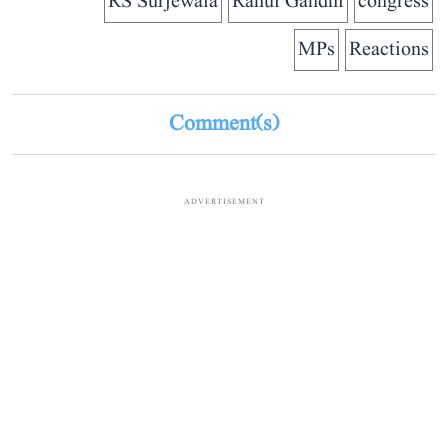
RS Surjewala
Rahul Gandhi
congress
MPs
Reactions
Comment(s)
ADVERTISEMENT