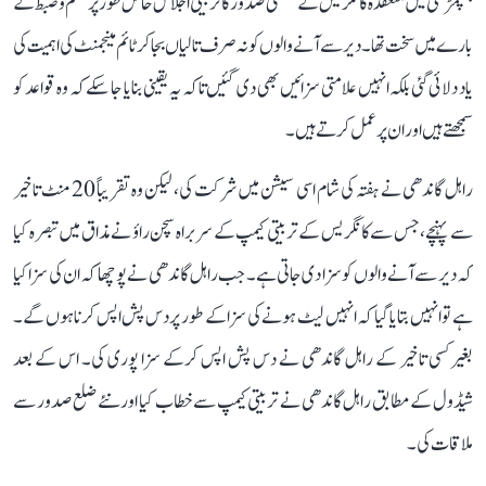
پنچمڑھی میں منعقدہ کانگریس کے ضلعی صدور کا تربیتی اجلاس خاص طور پر نظم و ضبط کے
بارے میں سخت تھا۔ دیر سے آنے والوں کو نہ صرف تالیاں بجا کر ٹائم مینجمنٹ کی اہمیت کی
یاد دلائی گئی بلکہ انہیں علامتی سزائیں بھی دی گئیں تاکہ یہ یقینی بنایا جا سکے کہ وہ قواعد کو
سمجھتے ہیں اور ان پر عمل کرتے ہیں۔
راہل گاندھی نے ہفتہ کی شام اسی سیشن میں شرکت کی، لیکن وہ تقریباً 20 منٹ تاخیر
سے پہنچے، جس سے کانگریس کے تربیتی کیمپ کے سربراہ سچن راؤ نے مذاق میں تبصرہ کیا
کہ دیر سے آنے والوں کو سزا دی جاتی ہے۔ جب راہل گاندھی نے پوچھا کہ ان کی سزا کیا
ہے تو انہیں بتایا گیا کہ انہیں لیٹ ہونے کی سزا کے طور پر دس پش اپس کرنا ہوں گے۔
بغیر کسی تاخیر کے راہل گاندھی نے دس پش اپس کرکے سزا پوری کی۔ اس کے بعد
شیڈول کے مطابق راہل گاندھی نے تربیتی کیمپ سے خطاب کیا اور نئے ضلع صدور سے
ملاقات کی۔