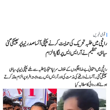
قومی خبریں
رانچی میں طلبہ تحریک کی حمایت کرنے پہنچی آئسا صدر نیہا پر پھینکی گئی
سیاہی، تنظیم نے آر ایس ایس پر لگایا الزام
رانچی میں امتحانی بے ضابطگیوں کے خلاف سراپا احتجاج طلبہ سے ملنے پہنچی نیہا پر سیاہی
پھینکی گئی۔ آئسا نے واقعے کی مذمت کی اور آر ایس ایس سے وابستہ افراد پر الزام عائد کرتے
ہوئے کارروائی کا مطالبہ کیا