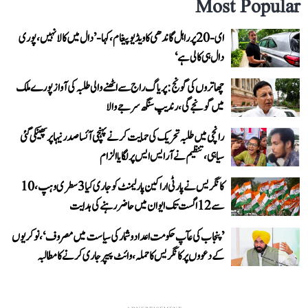
Most Popular
ای-20 پر راہل گاندھی کا ویڈیو پیغام، کہا- ’دال میں کالا نہیں، پوری
دال ہی کالی ہے‘
چھاتروں کی گونج: پریاگ راج سے اٹھنے والی طلبہ کی آواز پورے ملک
میں گونجے گی، رندیپ سنگھ سرجے والا
رانچی میں طلبہ تحریک کی حمایت کرنے پہنچی آئسا صدر نیہا پر پھینکی گئی
سیاہی، تنظیم نے آر ایس ایس پر لگایا الزام
کانگریس نے پارٹی اراکین پارلیمنٹ کو جاری کیا 3 سطری وہپ، 10
سے 12 اگست تک ایوان میں حاضر رہنے کی ہدایت
’پنجاب کی عآپ حکومت اعداد و شمار کی سیاست میں مصروف‘، نوکریوں
کے دعووں پر کانگریس کا حملہ، وائٹ پیپر جاری کرنے کا مطالبہ