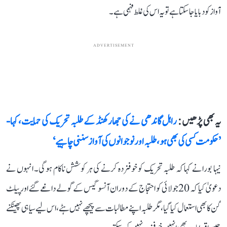
آواز کو دبایا جا سکتا ہے تو یہ اس کی غلط فہمی ہے۔
ADVERTISEMENT
یہ بھی پڑھیں :
راہل گاندھی نے کی جھارکھنڈ کے طلبہ تحریک کی حمایت، کہا-
’حکومت کسی کی بھی ہو، طلبہ اور نوجوانوں کی آواز سننی چاہیے‘
نیہا بورا نے کہا کہ طلبہ تحریک کو خوفزدہ کرنے کی ہر کوشش ناکام ہوگی۔ انہوں نے
دعویٰ کیا کہ 20 جولائی کو احتجاج کے دوران آنسو گیس کے گولے داغے گئے اور پیلٹ
گن کا بھی استعمال کیا گیا، مگر طلبہ اپنے مطالبات سے پیچھے نہیں ہٹے، اس لیے سیاہی پھینکنے