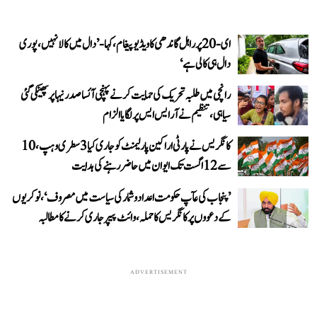
ای-20 پر راہل گاندھی کا ویڈیو پیغام، کہا- ’دال میں کالا نہیں، پوری
دال ہی کالی ہے‘
رانچی میں طلبہ تحریک کی حمایت کرنے پہنچی آئسا صدر نیہا پر پھینکی گئی
سیاہی، تنظیم نے آر ایس ایس پر لگایا الزام
کانگریس نے پارٹی اراکین پارلیمنٹ کو جاری کیا 3 سطری وہپ، 10
سے 12 اگست تک ایوان میں حاضر رہنے کی ہدایت
’پنجاب کی عآپ حکومت اعداد و شمار کی سیاست میں مصروف‘، نوکریوں
کے دعووں پر کانگریس کا حملہ، وائٹ پیپر جاری کرنے کا مطالبہ
ADVERTISEMENT