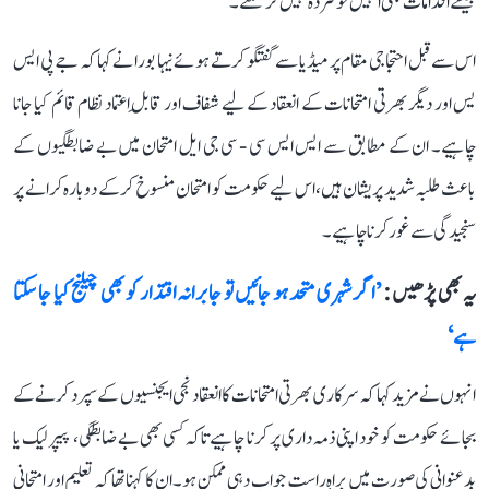
جیسے اقدامات بھی انہیں خوفزدہ نہیں کر سکتے۔
اس سے قبل احتجاجی مقام پر میڈیا سے گفتگو کرتے ہوئے نیہا بورا نے کہا کہ جے پی ایس
یس اور دیگر بھرتی امتحانات کے انعقاد کے لیے شفاف اور قابلِ اعتماد نظام قائم کیا جانا
چاہیے۔ ان کے مطابق سے ایس ایس سی - سی جی ایل امتحان میں بے ضابطگیوں کے
باعث طلبہ شدید پریشان ہیں، اس لیے حکومت کو امتحان منسوخ کرکے دوبارہ کرانے پر
سنجیدگی سے غور کرنا چاہیے۔
یہ بھی پڑھیں :
’اگر شہری متحد ہو جائیں تو جابرانہ اقتدار کو بھی چیلنج کیا جا سکتا
ہے‘
انہوں نے مزید کہا کہ سرکاری بھرتی امتحانات کا انعقاد نجی ایجنسیوں کے سپرد کرنے کے
بجائے حکومت کو خود اپنی ذمہ داری پر کرنا چاہیے تاکہ کسی بھی بے ضابطگی، پیپر لیک یا
بدعنوانی کی صورت میں براہِ راست جواب دہی ممکن ہو۔ ان کا کہنا تھا کہ تعلیم اور امتحانی