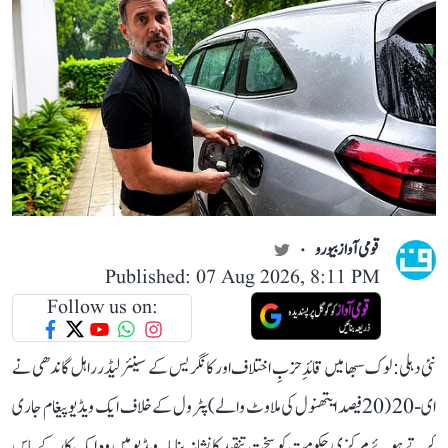
قومی آواز بیورو
Published: 07 Aug 2026, 8:11 PM
Follow us on:
نئی دہلی: لوک سبھا میں قائدِ حزبِ اختلاف اور کانگریس کے سینئر لیڈر راہل گاندھی نے
ای-20 (20 فیصد ایتھنول کی ملاوٹ والے) پٹرول کے خلاف ایک ویڈیو پیغام جاری
کرتے ہوئے مرکزی حکومت کو سخت تنقید کا نشانہ بنایا۔ ویڈیو میں وہ ایک کار کے پاس