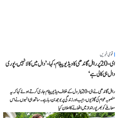
قومی خبریں
ای-20 پر راہل گاندھی کا ویڈیو پیغام، کہا- ’دال میں کالا نہیں، پوری
دال ہی کالی ہے‘
راہل گاندھی نے ای-20 پٹرول کے خلاف ویڈیو پیغام جاری کرتے ہوئے کہا کہ یہ
منصوبہ عوام کی گاڑیوں، جیب اور زندگی پر بوجھ بن رہا ہے۔ ساتھ ہی انہوں نے اس
معاملے کو بھرپور انداز میں اٹھانے کا اعلان کیا