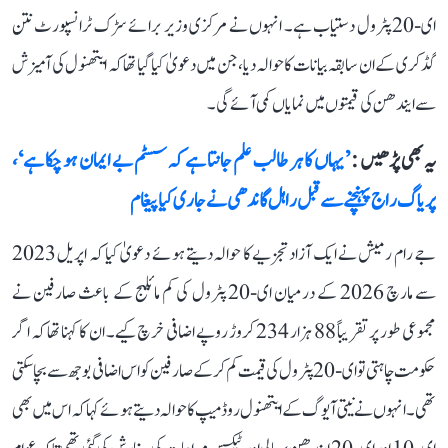
ای-20 پٹرول دستیاب ہے۔ انہوں نے مرکزی وزیر برائے سڑک ٹرانسپورٹ نتن
گڈکری کے ان سابقہ بیانات کا حوالہ دیا، جن میں دعویٰ کیا گیا تھا کہ ایتھنول کی آمیزش
سے ایندھن کی قیمتوں میں نمایاں کمی آئے گی۔
یہ بھی پڑھیں :
’یہاں کا ہر طالب علم جانتا ہے کہ سسٹم بے ایمان ہو چکا ہے‘،
پریاگ راج پہنچنے سے قبل راہل گاندھی نے جاری کیا پیغام
جے رام رمیش نے ایک آزاد تجزیے کا حوالہ دیتے ہوئے دعویٰ کیا کہ اپریل 2023
سے مارچ 2026 کے درمیان ای-20 پٹرول کی کم مائلیج کے باعث صارفین نے
مجموعی طور پر تقریباً 88 ہزار 234 کروڑ روپے اضافی خرچ کیے۔ ان کا کہنا تھا کہ اگر
حکومت چاہتی تو ای-20 پٹرول کی قیمت کم کرکے صارفین کو اس اضافی بوجھ سے بچا سکتی
تھی۔ انہوں نے نیتی آیوگ کے ایتھنول روڈ میپ کا حوالہ دیتے ہوئے کہا کہ اس میں بھی