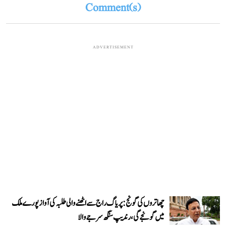
Comment(s)
ADVERTISEMENT
چھاتروں کی گونج: پریاگ راج سے اٹھنے والی طلبہ کی آواز پورے ملک
میں گونجے گی، رندیپ سنگھ سرجے والا