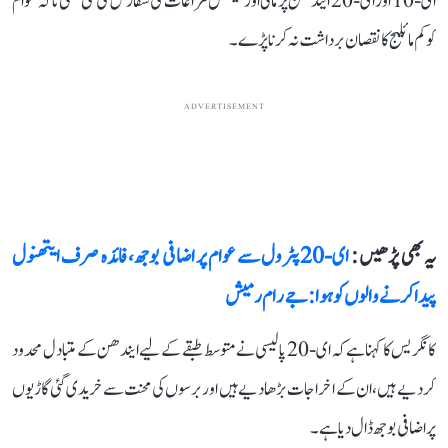
ای-10 اور ای-20 ایندھن پر مالی اور ٹیکس مراعات کی سفارش کی گئی تھی تاکہ عوام
کو کم مائلیج کا نقصان برداشت نہ کرنا پڑے۔
ADVERTISEMENT
یہ بھی پڑھیں :
ای-20 پٹرول سے عوام پر اضافی بوجھ، فائدہ صرف ایتھنول
پیدا کرنے والوں کو ہوا: جے رام رمیش
کانگریس کا کہنا ہے کہ ای-20 پالیسی نے متوسط طبقے کے لیے ایندھن کے متبادل محدود
کر دیے ہیں، ان کے اخراجات بڑھا دیے ہیں اور برسوں کی محنت سے خریدی گئی گاڑیوں
پر اضافی بوجھ ڈال دیا ہے۔