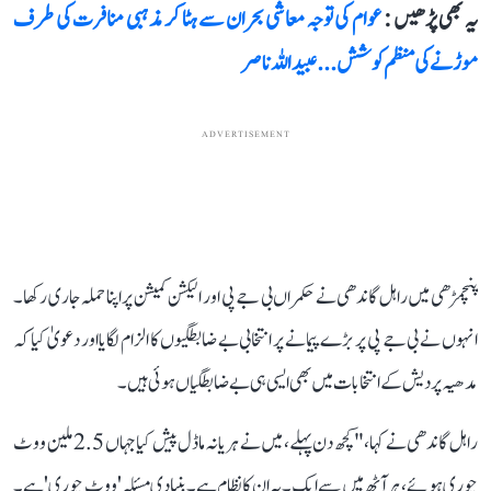
یہ بھی پڑھیں :
عوام کی توجہ معاشی بحران سے ہٹا کر مذہبی منافرت کی طرف
موڑنے کی منظم کوشش...عبیداللہ ناصر
ADVERTISEMENT
پنچمڑھی میں راہل گاندھی نے حکمراں بی جے پی اور الیکشن کمیشن پر اپنا حملہ جاری رکھا۔
انہوں نے بی جے پی پر بڑے پیمانے پر انتخابی بے ضابطگیوں کا الزام لگایا اور دعویٰ کیا کہ
مدھیہ پردیش کے انتخابات میں بھی ایسی ہی بے ضابطگیاں ہوئی ہیں۔
راہل گاندھی نے کہا، "کچھ دن پہلے، میں نے ہریانہ ماڈل پیش کیا جہاں 2.5 ملین ووٹ
چوری ہوئے، ہر آٹھ میں سے ایک۔ یہ ان کا نظام ہے۔ بنیادی مسئلہ 'ووٹ چوری' ہے۔