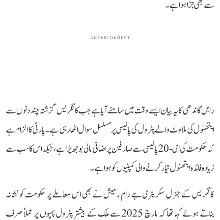
سے بھی جڑا ہوا ہے۔
ADVERTISEMENT
راہل گاندھی کا یہ بیان ایسے وقت میں سامنے آیا ہے جب کانگریس گزشتہ چند دنوں سے
ایتھنول کی ملاوٹ والے پٹرول کی پالیسی پر مسلسل سوال اٹھا رہی ہے۔ پارٹی کا الزام ہے
کہ حکومت کی ای-20 پالیسی سے صارفین پر اضافی مالی بوجھ پڑا ہے، جبکہ اس کا سب سے
زیادہ فائدہ ایتھنول تیار کرنے والی کمپنیوں کو ہوا ہے۔
کانگریس کے جنرل سکریٹری جے رام رمیش نے بھی اس معاملے پر حکومت کو نشانہ
بناتے ہوئے کہا تھا کہ مارچ 2025 سے ملک کے بیشتر پٹرول پمپوں پر عملاً صرف