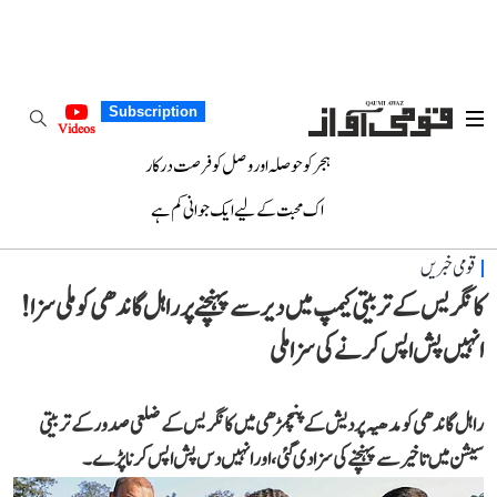
Subscription
Videos
ہجر کو حوصلہ اور وصل کو فرصت درکار
اک محبت کے لیے ایک جوانی کم ہے
قومی خبریں
کانگریس کے تربیتی کیمپ میں دیر سے پہنچنے پر راہل گاندھی کوملی سزا!
انہیں پش اپس کرنے کی سزا ملی
راہل گاندھی کو مدھیہ پردیش کے پنچمڑھی میں کانگریس کے ضلعی صدور کے تربیتی
سیشن میں تاخیر سے پہنچنے کی سزا دی گئی،اور انہیں دس پش اپس کرنا پڑے۔