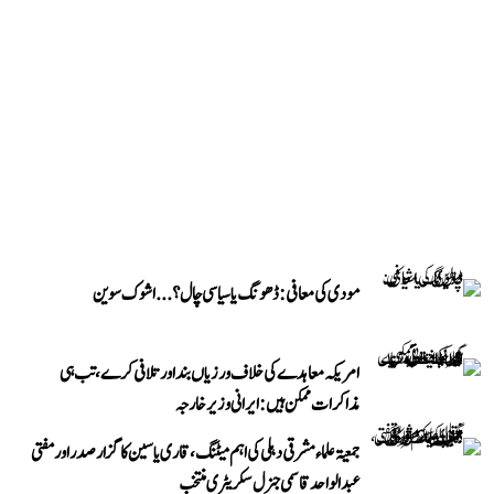
مودی کی معافی: ڈھونگ یا سیاسی چال؟...اشوک سوین
امریکہ معاہدے کی خلاف ورزیاں بند اور تلافی کرے، تب ہی
مذاکرات ممکن ہیں: ایرانی وزیر خارجہ
جمعیۃ علماء مشرقی دہلی کی اہم میٹنگ، قاری یاسین کا گزار صدر اور مفتی
عبد الواحد قاسمی جنرل سکریٹری منتخب