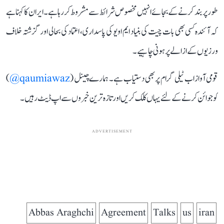
طور پر بند کرنے کے بجائے انہیں مخصوص شرائط سے مشروط کر رہا ہے۔ ایران کا کہنا ہے
کہ آئندہ کسی بھی بات چیت کی بنیاد ایم او یو کی پاسداری، اعتماد کی بحالی اور گزشتہ خلاف
ورزیوں کے ازالے پر ہونی چاہیے۔
قومی آواز اب ٹیلی گرام پر بھی دستیاب ہے۔ ہمارے چینل (
qaumiawaz@
)
کو جوائن کرنے کے لئے یہاں کلک کریں اور تازہ ترین خبروں سے اپ ڈیٹ رہیں۔
ADVERTISEMENT
Abbas Araghchi
Agreement
Talks
us
iran