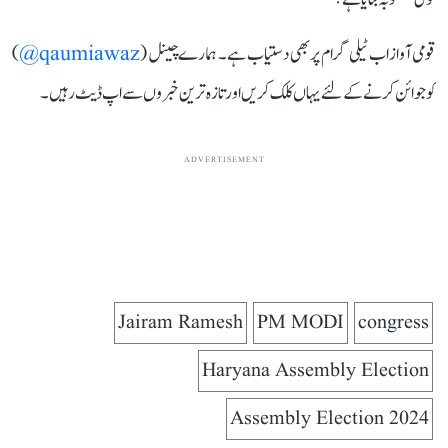
قومی آواز اب ٹیلی گرام پر بھی دستیاب ہے۔ ہمارے چینل (
qaumiawaz@
)
کو جوائن کرنے کے لئے یہاں کلک کریں اور تازہ ترین خبروں سے اپ ڈیٹ رہیں۔
ADVERTISEMENT
Jairam Ramesh
PM MODI
congress
Haryana Assembly Election
Assembly Election 2024