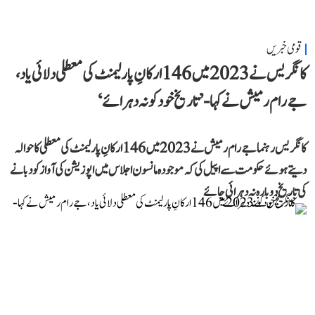
قومی خبریں
کانگریس نے 2023 میں 146 ارکانِ پارلیمنٹ کی معطلی دلائی یاد،
جے رام رمیش نے کہا- ’تاریخ خود کو نہ دہرائے‘
کانگریس رہنما جے رام رمیش نے 2023 میں 146 ارکانِ پارلیمنٹ کی معطلی کا حوالہ
دیتے ہوئے حکومت سے اپیل کی کہ موجودہ مانسون اجلاس میں اپوزیشن کی آواز کو دبانے
کی تاریخ دوبارہ نہ دہرائی جائے