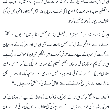
ایران اس وقت تک امریکہ کے ساتھ مذاکرات بحال کرنے پر آمادہ نہیں ہوگا جب تک
واشنگٹن معاہدۂ مفاہمت (ایم او یو) کی خلاف ورزیاں بند نہیں کرتا اور ماضی میں کی گئی
خلاف ورزیوں کی تلافی نہیں کرتا۔
ایرانی وزارت خارجہ کے سینٹر فار پولیٹیکل اینڈ انٹرنیشنل اسٹڈیز میں صحافیوں سے گفتگو
کرتے ہوئے عراقچی نے کہا کہ بعض ثالث اب بھی ایران اور امریکہ کے درمیان
مذاکرات کی بحالی کے لیے راستے تلاش کر رہے ہیں، لیکن تہران کا موقف واضح ہے۔
ایران کی نیم سرکاری خبر رساں ایجنسی تسنیم کے مطابق عراقچی نے کہا، ’’اس وقت
ہماری امریکہ کے ساتھ کوئی بات چیت نہیں ہو رہی ہے۔ تاہم، کچھ ثالث اب بھی
مذاکرات دوبارہ شروع کرانے کے راستے تلاش کرنے کی کوشش کر رہے ہیں۔‘‘
انہوں نے واضح کیا کہ ایران کے نزدیک مذاکرات کی بحالی کے لیے ضروری ہے کہ
امریکہ ایم او یو کی خلاف ورزیاں روکے اور پہلے کی گئی خلاف ورزیوں کی تلافی کرے۔ ان