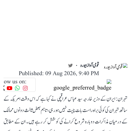
قومی آواز بیورو
Published: 09 Aug 2026, 9:40 PM
llow us on:
تہران: ایران کے وزیر خارجہ سید عباس عراقچی نے کہا ہے کہ اس وقت امریکہ کے
ساتھ تہران کی کوئی براہ راست بات چیت نہیں ہو رہی، تاہم بعض ثالث دونوں ممالک
کے درمیان مذاکرات دوبارہ شروع کرانے کی کوشش کر رہے ہیں۔ ان کے مطابق