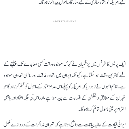
لیے امریکہ کو اعتماد سازی کے لیے سازگار ماحول پیدا کرنا ہوگا۔
ADVERTISEMENT
ایک پریس کانفرنس میں پزشکیان نے کہا کہ موجودہ وقت کسی معاہدے تک پہنچنے کے
لیے بہترین وقت ہو سکتا ہے، کیونکہ ایران میں اتحاد، طاقت اور باہمی تعاون موجود
ہے۔ تاہم انہوں نے زور دیا کہ امریکہ کو پہلے اس عدم اعتماد کے ماحول کو ختم کرنا ہوگا جو
تہران کے مطابق واشنگٹن کے اقدامات سے پیدا ہوا ہے، اور اس کی جگہ اعتماد اور باہمی
احترام پر مبنی ماحول قائم کرنا ہوگا۔
ایرانی قیادت کے حالیہ بیانات سے واضح ہوتا ہے کہ تہران مذاکرات کے دروازے مکمل