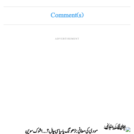
Comment(s)
ADVERTISEMENT
مودی کی معافی: ڈھونگ یا سیاسی چال؟...اشوک سوین