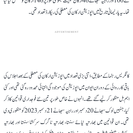
کے 100 اور راجیہ سبھا کے 46 ارکان سمیت مجموعی طور پر 146 ارکان کو معطل کیا گیا
تھا۔ یہ پارلیمانی تاریخ میں اپوزیشن ارکان کی معطلی کی ریکارڈ تعداد تھی۔
ADVERTISEMENT
کانگریس رہنما کے مطابق، اتنی بڑی تعداد میں اپوزیشن ارکان کی معطلی کے بعد اجلاس کی
باقی کارروائی کے دوران ایوان میں اپوزیشن کی موجودگی انتہائی محدود رہ گئی تھی اور کئی
اہم بل منظور کر لیے گئے تھے۔ انہوں نے خاص طور پر تین نئے فوجداری قوانین کا ذکر
کیا، جنہیں لوک سبھا نے 20 دسمبر اور راجیہ سبھا نے 21 دسمبر 2023 کو منظوری دی
تھی۔ ان قوانین میں بھارتیہ نیائے سنہتا، بھارتیہ ناگرک سرکشا سنہتا اور بھارتیہ