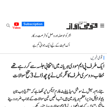
Subscription
Videos
ہجر کو حوصلہ اور وصل کو فرصت درکار
اک محبت کے لیے ایک جوانی کم ہے
قومی خبریں
ایک طرف پی ایم مودی ہریانہ میں انتخابی جلسہ سے کر رہے تھے
خطاب، دوسری طرف کانگریس نے پوچھ ڈالے 3 تلخ سوالات
جئے رام رمیش نے سوشل میڈیا پلیٹ فارم ’ایکس‘ پر لکھا ہے کہ ’’آج جب نان
بایولوجیکل وزیر اعظم ہریانہ مین ہیں، تب انھیں تین سوالات کے جواب ضرور دینے
چاہئیں‘‘، اس کے بعد انھوں نے 3 اہم سوالات سامنے رکھے۔