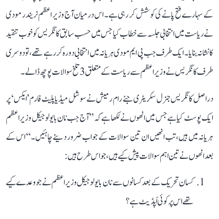
کے سہارے فتح پانے کی کوشش کر رہی ہے۔ اس درمیان آج وزیر اعظم نریندر مودی
نے ریاست میں انتخابی جلسہ سے خطاب کیا جس میں حسب سابق کانگریس کو خوب تنقید
کا نشانہ بنایا۔ ایک طرف جب پی ایم مودی ہریانہ میں انتخابی دورہ کر رہے تھے، تو دوسری
طرف کانگریس نے وزیر اعظم سے ریاست کے متعلق 3 تلخ سوالات پوچھ ڈالے۔
دراصل کانگریس جنرل سکریٹری جئے رام رمیش نے سوشل میڈیا پلیٹ فارم ’ایکس‘ پر
ایک پوسٹ کیا ہے جس میں انھوں نے لکھا ہے کہ ’’آج جب نان بایولوجیکل وزیر اعظم
ہریانہ میں ہیں، تب انھیں ان تین سوالات کے جواب ضرور دینے چاہئیں۔‘‘ اس کے
بعد انھوں نے تین اہم سوالات پیش کیے ہیں، جو اس طرح ہیں:
کسان تحریک کے بعد کسانوں سے نان بایولوجیکل وزیر اعظم نے جو وعدے کیے
تھے اس پر کوئی اَپڈیٹ ہے؟