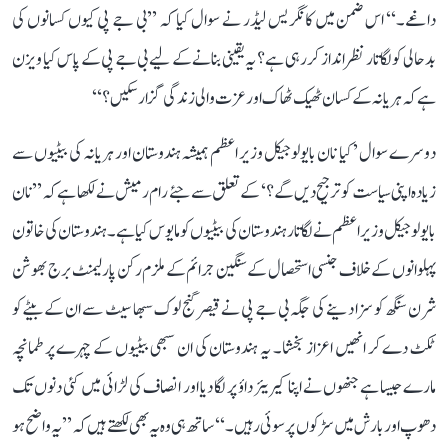
داغے۔‘‘ اس ضمن میں کانگریس لیڈر نے سوال کیا کہ ’’بی جے پی کیوں کسانوں کی
بدحالی کو لگاتار نظر انداز کر رہی ہے؟ یہ یقینی بنانے کے لیے بی جے پی کے پاس کیا ویزن
ہے کہ ہریانہ کے کسان ٹھیک ٹھاک اور عزت والی زندگی گزار سکیں؟‘‘
دوسرے سوال ’کیا نان بایولوجیکل وزیر اعظم ہمیشہ ہندوستان اور ہریانہ کی بیٹیوں سے
زیادہ اپنی سیاست کو ترجیح دیں گے؟‘ کے تعلق سے جئے رام رمیش نے لکھا ہے کہ ’’نان
بایولوجیکل وزیر اعظم نے لگاتار ہندوستان کی بیٹیوں کو مایوس کیا ہے۔ ہندوستان کی خاتون
پہلوانوں کے خلاف جنسی استحصال کے سنگین جرائم کے ملزم رکن پارلیمنٹ برج بھوشن
شرن سنگھ کو سزا دینے کی جگہ بی جے پی نے قیصر گنج لوک سبھا سیٹ سے ان کے بیٹے کو
ٹکٹ دے کر انھیں اعزاز بخشا۔ یہ ہندوستان کی ان سبھی بیٹیوں کے چہرے پر طمانچہ
مارے جیسا ہے جنھوں نے اپنا کیریئر داؤ پر لگا دیا اور انصاف کی لڑائی میں کئی دنوں تک
دھوپ اور بارش میں سڑکوں پر سوئی رہیں۔‘‘ ساتھ ہی وہ یہ بھی لکھتے ہیں کہ ’’یہ واضح ہو