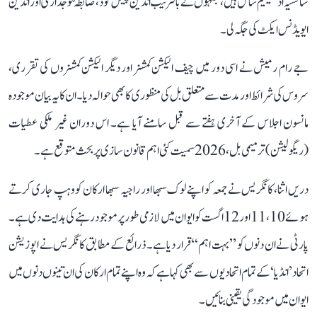
ساکشیہ ادھینیم شامل ہیں، جنہوں نے بالترتیب انڈین پینل کوڈ، ضابطۂ فوجداری اور انڈین
ایویڈنس ایکٹ کی جگہ لی۔
جے رام رمیش نے اسی دور میں چیف الیکشن کمشنر اور دیگر الیکشن کمشنروں کی تقرری،
سروس کی شرائط اور مدت سے متعلق بل کی منظوری کا بھی حوالہ دیا۔ ان کا یہ بیان موجودہ
مانسون اجلاس کے آخری ہفتے سے قبل سامنے آیا ہے۔ اس دوران غیر ملکی عطیات
(ریگولیشن) ترمیمی بل، 2026 سمیت کئی اہم قانون سازی پر بحث متوقع ہے۔
دریں اثنا، کانگریس نے جمعہ کو اپنے لوک سبھا اور راجیہ سبھا ارکان کو وہپ جاری کرتے
ہوئے 10، 11 اور 12 اگست کو ایوان میں لازمی طور پر موجود رہنے کی ہدایت دی ہے۔
پارٹی نے ان دنوں کو ’’بہت اہم‘‘ قرار دیا ہے۔ ذرائع کے مطابق کانگریس نے اپوزیشن
اتحاد ’انڈیا‘ کے تمام اتحادیوں سے بھی کہا ہے کہ وہ اپنے تمام ارکان کی ان تینوں دنوں میں
ایوان میں موجودگی یقینی بنائیں۔