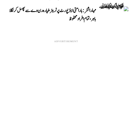
مہاراشٹر: بارامتی ایئرپورٹ پر ٹرینر طیارہ رن وے سے پھسل کر نکلا
باہر، تمام افراد محفوظ
ADVERTISEMENT