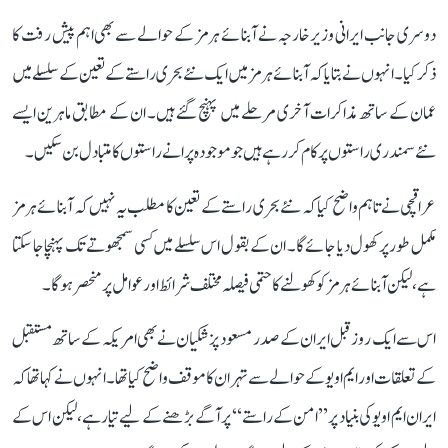
دوسری جانب ایرانی وزیر خارجہ نے آبنائے ہرمز کے حوالے سے بھی اہم پیش رفت کا
ذکر کیا۔ انہوں نے بتایا کہ آبنائے ہرمز میں ایک نئے بحری راستے کے تعین کے سلسلے میں
عمان کے ساتھ مذاکرات آخری مرحلے میں پہنچ گئے ہیں۔ ان کے مطابق ماہرین ایسے
نئے سمندری راستوں پر کام کر رہے ہیں جو موجودہ پرانے راستوں کا متبادل بن سکیں۔
عراقچی نے تاہم واضح کیا کہ نئے بحری راستے کے تعین کا مطلب یہ نہیں کہ آبنائے ہرمز
مکمل طور پر کھول دیا جائے گا۔ ان کے بقول اس سلسلے میں کسی سمجھوتے تک پہنچا جا سکتا
ہے، لیکن آبنائے ہرمز کو کھولنے کا حتمی فیصلہ مختلف شرائط اور عوامل پر منحصر ہوگا۔
اس سے ایک روز قبل ایران کے صدر مسعود پزشکیان نے بھی امریکہ کے ساتھ مستقبل
کے تعلقات اور ایم او یو کے حوالے سے تہران کا موقف واضح کیا تھا۔ انہوں نے کہا تھا کہ
ایران ایم او یو کی بنیاد پر ’’امن کے راستے‘‘ پر آگے بڑھنے کے لیے تیار ہے، لیکن اس کے