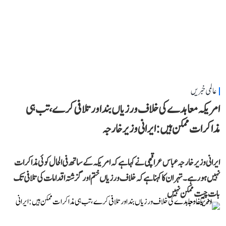
عالمی خبریں
امریکہ معاہدے کی خلاف ورزیاں بند اور تلافی کرے، تب ہی
مذاکرات ممکن ہیں: ایرانی وزیر خارجہ
ایرانی وزیر خارجہ عباس عراقچی نے کہا ہے کہ امریکہ کے ساتھ فی الحال کوئی مذاکرات
نہیں ہو رہے۔ تہران کا کہنا ہے کہ خلاف ورزیاں ختم اور گزشتہ اقدامات کی تلافی تک
بات چیت ممکن نہیں