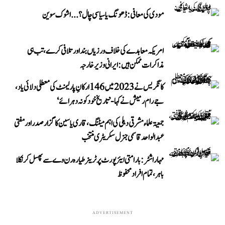
مودی کی معافی: ڈھونگ یا سیاسی چال؟...اشوک سوین
امریکہ معاہدے کی خلاف ورزیاں بند اور تلافی کرے، تب ہی
مذاکرات ممکن ہیں: ایرانی وزیر خارجہ
کانگریس نے 2023 میں 146 ارکانِ پارلیمنٹ کی معطلی دلائی یاد،
جے رام رمیش نے کہا- ’تاریخ خود کو نہ دہرائے‘
جمعیۃ علماء مشرقی دہلی کی اہم میٹنگ، قاری یاسین کا گزار صدر اور مفتی
عبد الواحد قاسمی جنرل سکریٹری منتخب
مہاراشٹر: بارامتی ایئرپورٹ پر ٹرینر طیارہ رن وے سے پھسل کر نکلا
باہر، تمام افراد محفوظ
ADVERTISEMENT