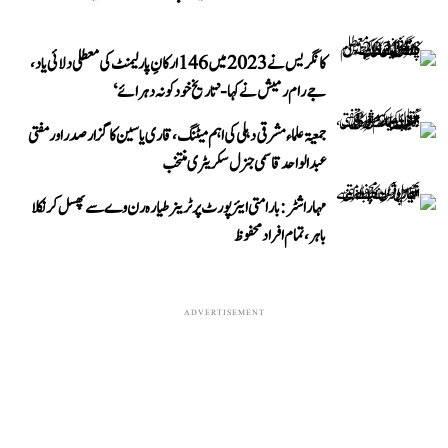
کانگریس نے 2023 میں 146 ارکانِ پارلیمنٹ کی معطلی دلائی یاد،
جے رام رمیش نے کہا- ’تاریخ خود کو نہ دہرائے‘
جمعیۃ علماء مشرقی دہلی کی اہم میٹنگ، قاری یاسین کا گزار صدر اور مفتی
عبد الواحد قاسمی جنرل سکریٹری منتخب
مہاراشٹر: بارامتی ایئرپورٹ پر ٹرینر طیارہ رن وے سے پھسل کر نکلا
باہر، تمام افراد محفوظ
ADVERTISEMENT