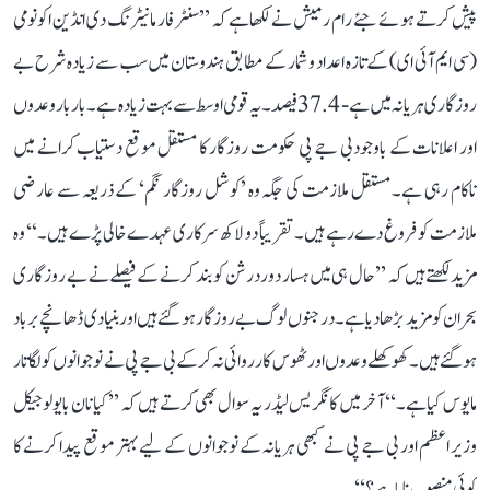
پیش کرتے ہوئے جئے رام رمیش نے لکھا ہے کہ ’’سنٹر فار مانیٹرنگ دی انڈین اکونومی
(سی ایم آئی ای) کے تازہ اعداد و شمار کے مطابق ہندوستان میں سب سے زیادہ شرح بے
روزگاری ہریانہ میں ہے- 37.4 فیصد۔ یہ قومی اوسط سے بہت زیادہ ہے۔ بار بار وعدوں
اور اعلانات کے باوجود بی جے پی حکومت روزگار کا مستقل موقع دستیاب کرانے میں
ناکام رہی ہے۔ مستقل ملازمت کی جگہ وہ ’کوشل روزگار نگم‘ کے ذریعہ سے عارضی
ملازمت کو فروغ دے رہے ہیں۔ تقریباً دو لاکھ سرکاری عہدے خالی پڑے ہیں۔‘‘ وہ
مزید لکھتے ہیں کہ ’’حال ہی میں ہسار دوردرشن کو بند کرنے کے فیصلے نے بے روزگاری
بحران کو مزید بڑھا دیا ہے۔ درجنوں لوگ بے روزگار ہو گئے ہیں اور بنیادی ڈھانچے برباد
ہو گئے ہیں۔ کھوکھلے وعدوں اور ٹھوس کارروائی نہ کر کے بی جے پی نے نوجوانوں کو لگاتار
مایوس کیا ہے۔‘‘ آخر میں کانگریس لیڈر یہ سوال بھی کرتے ہیں کہ ’’کیا نان بایولوجیکل
وزیر اعظم اور بی جے پی نے کبھی ہریانہ کے نوجوانوں کے لیے بہتر موقع پیدا کرنے کا
کوئی منصوبہ بنایا ہے؟‘‘