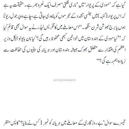
گیا ہے کہ ’مودی کے پریوار‘ میں ’ناری شکتی‘ صرف ایک نعرہ بھر ہے۔ حقیقت یہ ہے
کہ اس پریوار (کنبہ) میں جنسی تشدد کے مجرموں کو پناہ دی جاتی ہے، چاہے وہ پرجول ریونّا
ہوں یا برج بھوشن شرن سنگھ۔‘‘ اس معاملے میں کانگریس لیڈر نے یہ سوال بھی قائم کیا
کہ ’’کیا مودی کے ہندوستان میں خواتین کبھی محفوظ رہیں گی؟ کیا نان بایولوجیکل وزیر
اعظم کی اقتدار سے متعلق بھوک ہمیشہ ہندوستان اور ہریانہ کی بیٹیوں کی حفاظت سے
زیادہ اہم رہے گی؟‘‘
ADVERTISEMENT
تیسرے سوال ’بے روزگاری کے معاملے میں ہریانہ کو نمبر 1 کس نے بنایا؟‘ کا پس منظر