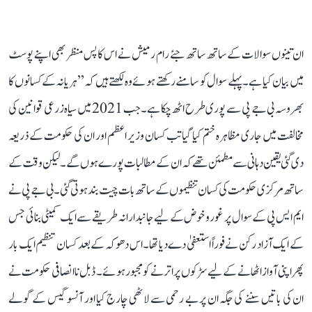
ان تینوں سوالات کے ساتھ ساتھ جئے رام رمیش نے اس کا پس منظر بھی اپنے پوسٹ
میں بیان کیا ہے۔ پہلے سوال کو سامنے رکھتے ہوئے وہ لکھتے ہیں کہ ’’ہریانہ کے کسانوں کا
بھروسہ بی جے پی سے پوری طرح اٹھ چکا ہے۔ جب 2021 میں سیاہ زرعی قوانین کی
مخالفت میں جاری مظاہرہ ختم کیا گیا تب کسان وزیر اعظم اور ان کی حکومت کے ذریعہ
دی گئی یقین دہانی سے مطمئن تھے کہ ان کے مطالبات پورے ہوں گے۔ لیکن وقت کے
ساتھ مرکزی حکومت کی کسان تنظیموں کے ساتھ بات چیت بند ہوتی گئی۔ بی جے پی نے
ایم ایس پی کے سوال پر غور و خوض کے لیے جانبدارانہ طریقے سے ایک کمیٹی بنائی جس
کے ایک آزاد رکن نے فوراً استعفیٰ دے دیا تھا۔ اس دھوکہ کے بعد کسان تنظیم ایک بار
پھر اپنی آواز اٹھانے کے لیے سڑکوں پر اترنے کو مجبور ہوئے۔ ڈبل ناانصافی حکومت نے
ان کی باتیں سننے کی جگہ ان پر بے رحمی سے لاٹھی چارج کیا اور آنسو گیس کے گولے