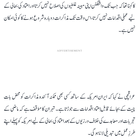
کا کہنا تھا کہ جب تک واشنگٹن اپنی مبینہ غلطیوں کی اصلاح نہیں کرتا اور اعتماد کی بحالی کے
لیے عملی اقدامات نہیں کرتا، اس وقت تک مذاکرات دوبارہ شروع ہونے کا کوئی امکان
نہیں ہے۔
ADVERTISEMENT
عراقچی نے کہا کہ ایران امریکہ کے ساتھ کسی بھی ممکنہ آئندہ مذاکرات کو محض بات
چیت کے بجائے قابلِ اعتماد اقدامات سے جوڑتا ہے۔ تہران کا مؤقف ہے کہ ماضی کے
تجربات اور معاہدے کی خلاف ورزیوں کے بعد اعتماد کی بحالی کے لیے امریکہ کو پہلے اپنے
طرزِ عمل میں تبدیلی لانا ہوگی۔