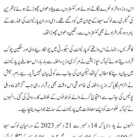
اس روز دو افراد نعرے لگاتے ہوئے اور کنستروں سے پیلا دھواں چھوڑتے ہوئے ناظرین
کی گیلری سے لوک سبھا کے ایوان میں کود گئے تھے۔ اسی دوران پارلیمنٹ کی عمارت کے
باہر دو دیگر افراد نے بھی کنستروں سے رنگین دھواں چھوڑا تھا۔
کانگریس رہنما نے اس واقعے کو پارلیمنٹ کی سیکورٹی میں چونکا دینے والی اور سنگین چوک
قرار دیتے ہوئے کہا کہ اپوزیشن نے مرکزی وزیر داخلہ سے بار بار اس معاملے پر پارلیمنٹ
میں بیان دینے کا مطالبہ کیا تھا، لیکن ان کی جانب سے کوئی بیان نہیں آیا۔ جے رام رمیش
نے الزام لگایا کہ وزیر داخلہ کی خاموشی اس وقت بھی برقرار رہی جب گزشتہ ماہ دہلی
پولیس کی جانب سے احتجاج کرنے والے نوجوانوں کے خلاف کارروائی کی گئی۔ انہوں
نے کہا کہ حکومت کو ایسے معاملات میں پارلیمنٹ کے سامنے جواب دینا چاہیے۔
انہوں نے یاد دلایا کہ 14 دسمبر سے 21 دسمبر 2023 کے درمیان لوک سبھا