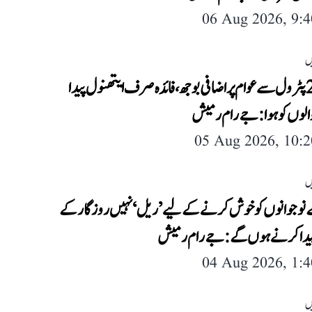
06 Aug 2026, 9:
ں
ای-20 پٹرول سے عوام پر اضافی بوجھ، فائدہ صرف ایتھنول پیدا
لوں کو ہوا: جے رام رمیش
05 Aug 2026, 10:
ں
نوجوانوں کو خوش کرنے کے لیے ’ریل‘ نہیں روزگار کے
یدا کرنے ہوں گے: جے رام رمیش
04 Aug 2026, 1:
ں