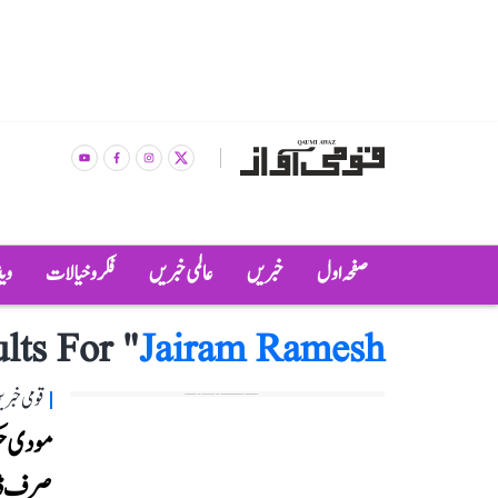
صفحہ اول
خبریں
عالمی خبریں
فکر و خیالات
وی
lts For "
Jairam Ramesh
قومی خبری
مودی حک
صرف ڈیم