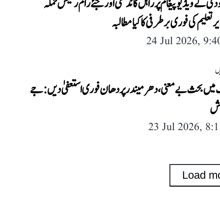
ودی کے ویڈیو پیغام پر راہل گاندھی اور جئے رام رمیش حملہ
یر تعلیم کی فوری برطرفی کا کیا مطالبہ
24 Jul 2026, 9:
ں
ٹ میں بحث بے معنی، دھرمیندر پردھان فوری استعفیٰ دیں: جے
یش
23 Jul 2026, 8:
Load m