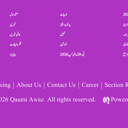
ادبیات
صفحہ اول
ٹرویو
پریس ریلیز
خبریں
نامہ
کھیل
عالمی خبریں
الوجی
خواتین
فکر و خیالات
تفریح
ٹی-20 عالمی کپ 2026
ویڈیوز
sing
About Us
Contact Us
Career
Section 
026 Qaumi Awaz. All rights reserved.
Power