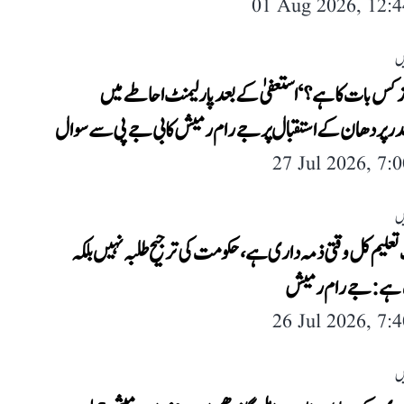
01 Aug 2026, 12:
ں
ز کس بات کا ہے؟‘ استعفیٰ کے بعد پارلیمنٹ احاطے میں
ر پردھان کے استقبال پر جے رام رمیش کا بی جے پی سے سوال
27 Jul 2026, 7:
ں
علیم کل وقتی ذمہ داری ہے، حکومت کی ترجیح طلبہ نہیں بلکہ
ہے: جے رام رمیش
26 Jul 2026, 7:
ں