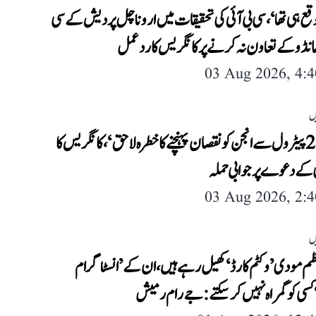
توقع ہی تھا‘، سی بی آئی کی تحقیقات میں اروناچل پردیش کے سی
 کھانڈو کے تعاون نہ کرنے پر کانگریس کا ردعمل
03 Aug 2026, 4:
ں
’ای-20 پیٹرول سے انجن کو نقصان پہنچنے کا خطرہ لاحق‘، کانگریس کا
ے دعوے پر جوابی حملہ
03 Aug 2026, 2:
ں
ظم مودی ’وکٹم کارڈ‘ کھیل رہے ہیں، ان کے ’انسٹاگرام
سی کو گمراہ نہیں کر سکتے: جے رام رمیش