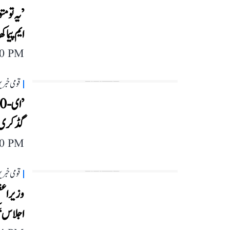
’یہ تو م
ایم پیما
40 PM
قومی خبری
گڈکری ک
40 PM
قومی خبری
وزیر اع
اجلاس‘ ک