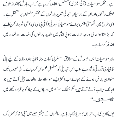
ہے۔ محکمہ موسمیات (آئی ایم ڈی) مسلسل مشاہدہ کر رہا ہے کہ اب بارش کا انداز طویل
خشک وقفوں اور ان کے درمیان انتہائی شدید بارشوں کے مختصر سلسلوں پر مشتمل ہے۔
اسی طرح بین الحکومتی پینل برائے موسمیاتی تبدیلی (آئی پی سی سی) بھی خبردار کر چکا ہے
کہ بڑھتا ہوا عالمی درجہ حرارت جنوبی ایشیا میں شدید بارشوں کی شدت اور تعداد میں
اضافہ کر رہا ہے۔
ماہر موسمیات ایس ابھیلاش کے مطابق، ’’مغربی گھاٹ، جو جنوبی ہندوستان کے لیے پانی
کا بنیادی قدرتی ذخیرہ ہے، اب اس تبدیلی کو مسلسل محسوس کر رہا ہے۔ کئی مہینوں تک
متوازن بارش ہونے کے بجائے اب اکثر ایسے موسلادھار واقعات پیش آتے ہیں جو
اچانک سیلاب تو لے آتے ہیں، مگر خشک موسم میں دریاؤں کے بہاؤ کو برقرار رکھنے میں
ناکام رہتے ہیں۔‘‘
یوں کاویری اب انتہاؤں کا دریا بنتا جا رہا ہے۔ مانسون کے بیشتر حصے میں آبی ذخائر خطرناک