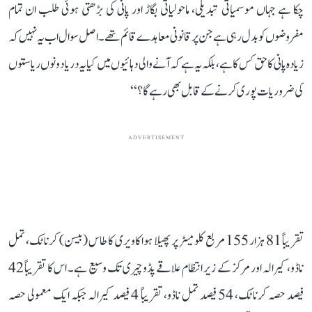
چکا ہے جہاں موسمیاتی تبدیلی، ماحولیاتی بگاڑ اور پانی کی بڑھتی ہوئی طلب ان تمام
مفروضوں کو بدل رہی ہے جن پر قانونی معاہدے قائم تھے۔ اصل سوال اب یہ نہیں کہ
زیادہ پانی کا حق کس کا ہے، بلکہ یہ ہے کہ آنے والی دہائیوں میں کیا یہ دریا دونوں ریاستوں
کی ضروریات پوری کرنے کے قابل بھی رہے گا؟‘‘
ADVERTISEMENT
تقریباً 81 ہزار 155 مربع کلومیٹر پر پھیلا ہوا کاویری کا طاس (بیسن) کرناٹک، تمل
ناڈو، کیرالہ اور مرکز کے زیر انتظام علاقے پڈوچیری تک وسیع ہے۔ اس کا تقریباً 42
فیصد حصہ کرناٹک، 54 فیصد تمل ناڈو، تقریباً 4 فیصد کیرالہ جبکہ ایک معمولی حصہ