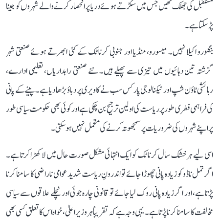
مستقبل کی جھلک تھیں جس میں سکڑتے ہوئے دریا پر انحصار کرنے والے شہروں کو جینا
پڑ سکتا ہے۔
بنگلورو اکیلا نہیں۔ میسورو، منڈیا اور جنوبی کرناٹک کے کئی ابھرتے ہوئے صنعتی شہر
گزشتہ تین دہائیوں میں تیزی سے پھیلے ہیں۔ نئے صنعتی راہداریاں، تعلیمی ادارے،
رہائشی ٹاؤن شپ اور ٹیکنالوجی پارکس سب نے کاویری پر دباؤ بڑھا دیا ہے۔ پینے کے پانی
کی فراہمی فطری طور پر ریاست کی اولین ترجیح بن چکی ہے اور کوئی بھی حکومت سیاسی طور
پر اپنے شہروں کی ضروریات پر سمجھوتہ کرنے کی متحمل نہیں ہو سکتی۔
اسی لیے ہر خشک سال کرناٹک کو ایک انتہائی مشکل صورت حال میں لا کھڑا کرتا ہے۔
اگر تمل ناڈو کو زیادہ پانی چھوڑا جائے تو اندرونِ ریاست شدید عوامی ناراضی کا سامنا کرنا
پڑتا ہے، اور اگر زیادہ پانی روک لیا جائے تو قانونی چارہ جوئی اور نچلے علاقوں سے سیاسی
مخالفت کا سامنا کرنا پڑتا ہے۔ یہی وجہ ہے کہ تقریباً ہر وزیر اعلیٰ، خواہ اس کا تعلق کسی بھی