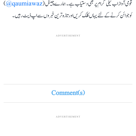
قومی آواز اب ٹیلی گرام پر بھی دستیاب ہے۔ ہمارے چینل (
qaumiawaz@
)
کو جوائن کرنے کے لئے یہاں کلک کریں اور تازہ ترین خبروں سے اپ ڈیٹ رہیں۔
ADVERTISEMENT
Comment(s)
ADVERTISEMENT