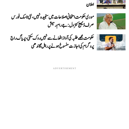
اعلان
مودی حکومت امتحانی اصلاحات میں سنجیدہ نہیں، نئی ٹاسک فورس
صرف ڈیمیج کنٹرول: جے رام رمیش
حکومت مجھے طلبہ کی آواز اٹھانے سے نہیں روک سکتی، پریاگ راج
پروگرام کی اجازت منسوخ ہونے پر راہل گاندھی
ADVERTISEMENT