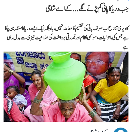
جب دریا کا پانی کم پڑنے لگے...کے اے شاجی
کاویری تنازع اب صرف پانی کی تقسیم کا معاملہ نہیں رہا، بلکہ ایک ایسے دریا کا مسئلہ بن چکا
ہے جس کی ماحولیات، موسمی نظام اور قدرتی برداشت کی صلاحیت تیزی سے بدل رہی
ہے