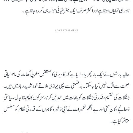
نادر ہی نمایاں ہوتا ہے اور اکثر صرف ایک جغرافیائی حوالہ بن کر رہ جاتا ہے۔
ADVERTISEMENT
حالیہ بارشوں نے ایک بار پھر یاد دلایا ہے کہ کاویری کا مستقبل مغربی گھاٹ کی ماحولیاتی
صحت سے الگ نہیں کیا جا سکتا۔ بدقسمتی سے یہی پہاڑی علاقے خود شدید دباؤ میں ہیں۔
جنگلات کی تقسیم، قدرتی جنگلات کو باغات میں تبدیل کرنا، سڑکوں کا پھیلتا جال، سیاحتی
ڈھانچے، کان کنی اور بے ہنگم تعمیرات نے آبی ذخیرہ گاہوں کے قدرتی نظام کو مسلسل
متاثر کیا ہے۔