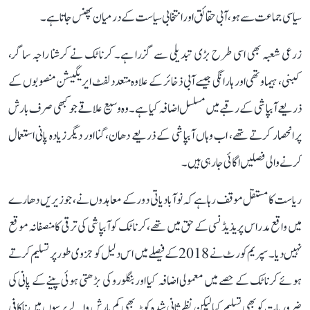
سیاسی جماعت سے ہو، آبی حقائق اور انتخابی سیاست کے درمیان پھنس جاتا ہے۔
زرعی شعبہ بھی اسی طرح بڑی تبدیلی سے گزرا ہے۔ کرناٹک نے کرشنا راجہ ساگر،
کبنی، ہیماوتھی اور ہارانگی جیسے آبی ذخائر کے علاوہ متعدد لفٹ ایریگیشن منصوبوں کے
ذریعے آبپاشی کے رقبے میں مسلسل اضافہ کیا ہے۔ وہ وسیع علاقے جو کبھی صرف بارش
پر انحصار کرتے تھے، اب وہاں آبپاشی کے ذریعے دھان، گنا اور دیگر زیادہ پانی استعمال
کرنے والی فصلیں اگائی جا رہی ہیں۔
ریاست کا مستقل موقف رہا ہے کہ نوآبادیاتی دور کے معاہدوں نے، جو زیریں دھارے
میں واقع مدراس پریذیڈنسی کے حق میں تھے، کرناٹک کو آبپاشی کی ترقی کا منصفانہ موقع
نہیں دیا۔ سپریم کورٹ نے 2018 کے فیصلے میں اس دلیل کو جزوی طور پر تسلیم کرتے
ہوئے کرناٹک کے حصے میں معمولی اضافہ کیا اور بنگلورو کی بڑھتی ہوئی پینے کے پانی کی
ضروریات کو بھی تسلیم کیا لیکن نظرثانی شدہ کوٹہ بھی کم بارش والے برسوں میں ناکافی