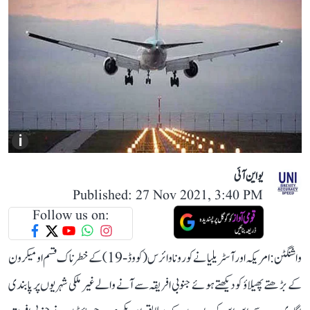
i
یو این آئی
Published: 27 Nov 2021, 3:40 PM
Follow us on:
واشنگٹن: امریکہ اور آسٹریلیا نے کورونا وائرس (کووڈ- 19) کے خطرناک قسم اومیکرون
کے بڑھتے پھیلاؤ کو دیکھتے ہوئے جنوبی افریقہ سے آنے والے غیر ملکی شہریوں پر پابندی