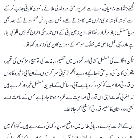
گھنے جنگلات، نامیاتی مادے سے بھرپور مٹی اور دلدلی علاقے مانسون کا پانی جذب کر کے
اسے آہستہ آہستہ ندی نالوں میں چھوڑتے تھے، جس سے بارش ختم ہونے کے بعد بھی
دریا مستقل بہاؤ برقرار رکھتا تھا۔ زیرزمین پانی کے اس تدریجی اخراج کو بیس فلو کہا جاتا
ہے، اور یہی عمل ماضی میں خشک موسم کے دوران کاویری کو زندہ رکھتا تھا۔
لیکن جنگلات کی مسلسل کٹائی اور ٹکڑوں میں تقسیم، باغات کی توسیع، سڑکوں کی تعمیر،
پتھر کی کان کنی، سیاحتی ڈھانچے اور بے ہنگم ترقیاتی سرگرمیوں نے ان آبی ذخیرہ گاہوں
کی قدرتی صلاحیت کو کمزور کر دیا ہے۔ آبی وسائل کے ماہرین مسلسل خبردار کر رہے ہیں
کہ مغربی گھاٹ اپنی اس قدرتی صلاحیت سے محروم ہوتا جا رہا ہے جس کے باعث اسے
کبھی ہندوستان کا عظیم قدرتی ’اسفنج‘ کہا جاتا تھا۔
اس کے اثرات پورے دریائی طاس میں واضح طور پر دکھائی دے رہے ہیں۔ کوڈاگو میں