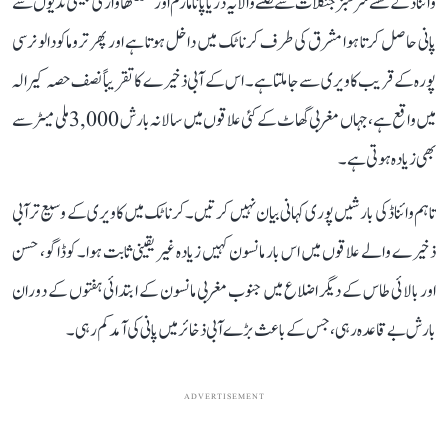
وائناڈ کے گھنے سرسبز جنگلات سے نکلنے والا یہ دریا پانامارم اور مننتھاواڑی جیسی ندیوں سے
پانی حاصل کرتا ہوا مشرق کی طرف کرناٹک میں داخل ہوتا ہے اور پھر تروماکودالو نرسی
پورہ کے قریب کاویری سے جا ملتا ہے۔ اس کے آبی ذخیرے کا تقریباً نصف حصہ کیرالہ
میں واقع ہے، جہاں مغربی گھاٹ کے کئی علاقوں میں سالانہ بارش 3,000 ملی میٹر سے
بھی زیادہ ہوتی ہے۔
تاہم وائناڈ کی بارشیں پوری کہانی بیان نہیں کرتیں۔ کرناٹک میں کاویری کے وسیع تر آبی
ذخیرے والے علاقوں میں اس بار مانسون کہیں زیادہ غیر یقینی ثابت ہوا۔ کوڈاگو، حسن
اور بالائی طاس کے دیگر اضلاع میں جنوب مغربی مانسون کے ابتدائی ہفتوں کے دوران
بارش بے قاعدہ رہی، جس کے باعث بڑے آبی ذخائر میں پانی کی آمد کم رہی۔
ADVERTISEMENT