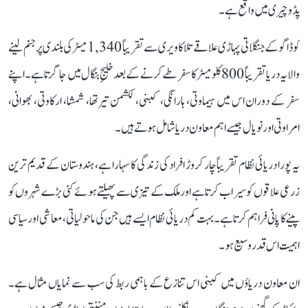
پڈوچیری میں واقع ہے۔
کوڈاگو کے جنگلاتی پہاڑی علاقے تلاکاویری سے تقریباً 1,340 میٹر کی بلندی پر جنم لینے
والا یہ دریا تقریباً 800 کلومیٹر کا سفر طے کرنے کے بعد خلیجِ بنگال میں جا گرتا ہے۔ اپنے
سفر کے دوران اس میں ہیماوتی، ہارانگی، کبنی، لکشمن تیرتھا، شمشا، ارکاوتی، بھوانی،
امراوتی اور نویال جیسے اہم معاون دریا شامل ہوتے ہیں۔
یہ پورا دریائی نظام تقریباً چار کروڑ افراد کی زندگی کا سہارا ہے، ہندوستان کے قدیم ترین
زرعی علاقوں کو سیراب کرتا ہے اور ملک کے تیزی سے پھیلتے ہوئے کئی بڑے شہروں کو
پینے کا پانی فراہم کرتا ہے۔ بہت کم دریائی نظام ایسے ہیں جن کی ماحولیاتی، معاشی اور سیاسی
اہمیت اس قدر وسیع ہو۔
ان معاون دریاؤں میں کبنی اس تنازع کے باہمی ربط کی سب سے نمایاں مثال ہے۔