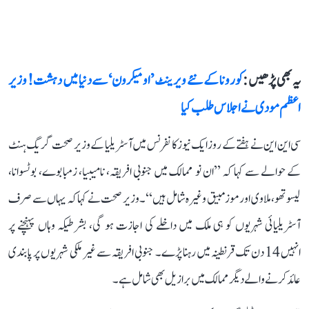
یہ بھی پڑھیں :
کورونا کے نئے ویرینٹ ’اومیکرون‘ سے دنیا میں دہشت! وزیر
اعظم مودی نے اجلاس طلب کیا
سی این این نے ہفتے کے روز ایک نیوز کانفرنس میں آسٹریلیا کے وزیر صحت گریگ ہنٹ
کے حوالے سے کہا کہ ’’ان نو ممالک میں جنوبی افریقہ، نامیبیا، زمبابوے، بوٹسوانا،
لیسوتھو، ملاوی اور موزمبیق وغیرہ شامل ہیں‘‘۔ وزیر صحت نے کہا کہ یہاں سے صرف
آسٹریلیائی شہریوں کو ہی ملک میں داخلے کی اجازت ہو گی، بشرطیکہ وہاں پہنچنے پر
انہیں 14 دن تک قرنطینہ میں رہنا پڑے۔ جنوبی افریقہ سے غیر ملکی شہریوں پر پابندی
عائد کرنے والے دیگر ممالک میں برازیل بھی شامل ہے۔