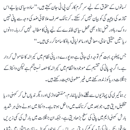
کسانوں کے حقوق کے لیے سرگرم کارکن پی ٹی جان کہتے ہیں، ’’سادہ سیاسی بیانیے اس
تنازعہ کی پیچیدگی کو بیان نہیں کر سکتے۔ کرناٹک صرف علاقائی ضد کی وجہ سے پانی نہیں
روک رہا اور تمل ناڈو بھی محض سیاسی فائدے کے لیے پانی کا مطالبہ نہیں کر رہا۔ دونوں
ریاستیں حقیقی سماجی، معاشی اور ماحولیاتی دباؤ کا سامنا کر رہی ہیں۔‘‘
جس پہلو پر بہت کم توجہ دی جاتی ہے وہ پورے دریائی نظام میں کیرالہ کا خاموش کردار
ہے۔ اگرچہ پانی کی تقسیم کے موجودہ انتظام میں کیرالہ کا حصہ نسبتاً کم ہے لیکن وائناڈ کے
جنگلات دریا کو زندہ رکھنے میں غیر معمولی اہمیت رکھتے ہیں۔
برہماگیری کی پہاڑیوں سے نکلنے والی پانامارم، مننتھاواڑی اور دیگر ندیاں مل کر کبنی دریا
تشکیل دیتی ہیں، جو بعد میں کرناٹک میں داخل ہوتا ہے۔ وائناڈ میں ہونے والی ہر شدید
بارش کبنی ڈیم میں پانی کی سطح بڑھا دیتی ہے، جبکہ ان جنگلات میں بارش کی کمی زیریں
علاقوں تک پانی کی آمد کو کم کر دیتی ہے۔ اس کے باوجود کیرالہ سیاسی مباحثوں میں شاذ و