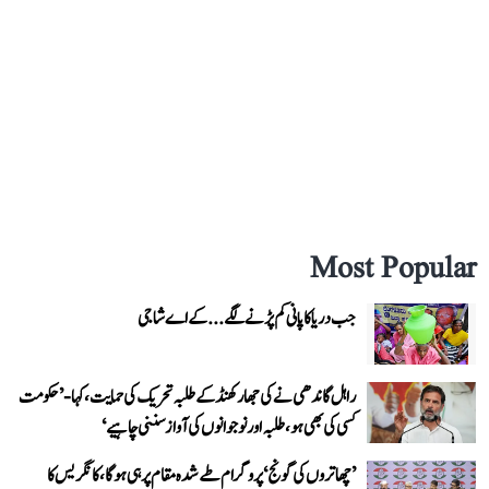
Most Popular
جب دریا کا پانی کم پڑنے لگے...کے اے شاجی
راہل گاندھی نے کی جھارکھنڈ کے طلبہ تحریک کی حمایت، کہا- ’حکومت
کسی کی بھی ہو، طلبہ اور نوجوانوں کی آواز سننی چاہیے‘
’چھاتروں کی گونج‘ پروگرام طے شدہ مقام پر ہی ہوگا، کانگریس کا