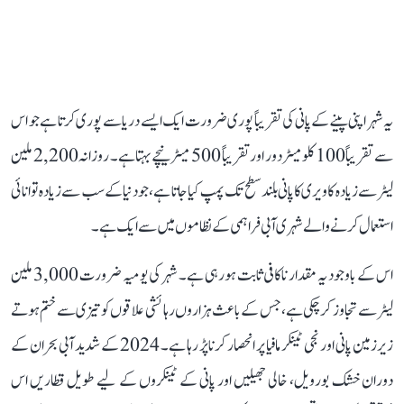
یہ شہر اپنی پینے کے پانی کی تقریباً پوری ضرورت ایک ایسے دریا سے پوری کرتا ہے جو اس
سے تقریباً 100 کلومیٹر دور اور تقریباً 500 میٹر نیچے بہتا ہے۔ روزانہ 2,200 ملین
لیٹر سے زیادہ کاویری کا پانی بلند سطح تک پمپ کیا جاتا ہے، جو دنیا کے سب سے زیادہ توانائی
استعمال کرنے والے شہری آبی فراہمی کے نظاموں میں سے ایک ہے۔
اس کے باوجود یہ مقدار ناکافی ثابت ہو رہی ہے۔ شہر کی یومیہ ضرورت 3,000 ملین
لیٹر سے تجاوز کر چکی ہے، جس کے باعث ہزاروں رہائشی علاقوں کو تیزی سے ختم ہوتے
زیرزمین پانی اور نجی ٹینکر مافیا پر انحصار کرنا پڑ رہا ہے۔ 2024 کے شدید آبی بحران کے
دوران خشک بورویل، خالی جھیلیں اور پانی کے ٹینکروں کے لیے طویل قطاریں اس