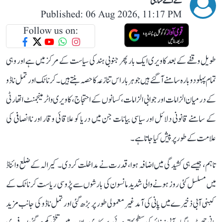
کے اے شاجی
Published: 06 Aug 2026, 11:17 PM
Follow us on:
طویل وقفے کے بعد کاویری ایک بار پھر جنوبی ہند کی سیاست کے مرکز میں ہے اور وہی
تمام پہلو دوبارہ سامنے آ گئے ہیں جو ہر بار اس تنازعہ کا حصہ بنتے ہیں۔ کرناٹک اور تمل ناڈو
کے درمیان الزامات اور جوابی الزامات، کسانوں کے احتجاج، کاویری واٹر مینجمنٹ اتھارٹی
کے سامنے قانونی دلائل اور سیاسی بیانات جن میں دریا کو علاقائی وقار اور ناانصافی کی
علامت کے طور پر پیش کیا جاتا ہے۔
تاہم، جیسے ہی کشیدگی میں اضافہ ہوا، قدرت نے مداخلت کر دی۔ کیرالہ کے ضلع وائناڈ
میں مسلسل کئی روز ہونے والی شدید مانسون کی بارشوں سے پڑوسی ریاست کرناٹک کے
کبنی آبی ذخیرے میں پانی کی آمد غیر معمولی طور پر بڑھ گئی اور تمل ناڈو کی جانب مزید