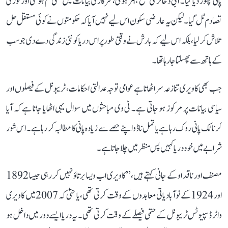
پانی چھوڑ دیا گیا۔ آبی ذخائر کی سطح بہتر ہوئی، سرکاری بیانات میں تلخی کم ہو گئی اور فوری
تصادم ٹل گیا۔ لیکن یہ عارضی سکون اس لیے نہیں آیا کہ حکومتوں نے کوئی مستقل حل
تلاش کر لیا، بلکہ اس لیے کہ بارش نے وقتی طور پر اس دریا کو نئی زندگی دے دی جو سب
کے ہاتھ سے پھسلتا جا رہا تھا۔
جب بھی کاویری تنازعہ سر اٹھاتا ہے عوامی توجہ عدالتی احکامات، ٹریبونل کے فیصلوں اور
سیاسی بیانات پر مرکوز ہو جاتی ہے۔ ٹی وی مباحثوں میں سوال یہی اٹھایا جاتا ہے کہ آیا
کرناٹک پانی روک رہا ہے یا تمل ناڈو اپنے حصے سے زیادہ پانی کا مطالبہ کر رہا ہے۔ اس شور
شرابے میں خود دریا کہیں پس منظر میں چلا جاتا ہے۔
مصنف اور ناقد او کے جانی کہتے ہیں، ’’کاویری اب ویسا برتاؤ نہیں کر رہی جیسا 1892
اور 1924 کے نوآبادیاتی معاہدوں کے وقت کرتی تھی، یا حتیٰ کہ 2007 میں کاویری
واٹر ڈسپیوٹس ٹریبونل کے حتمی فیصلے کے وقت کرتی تھی۔ یہ دریا ایسے دور میں داخل ہو