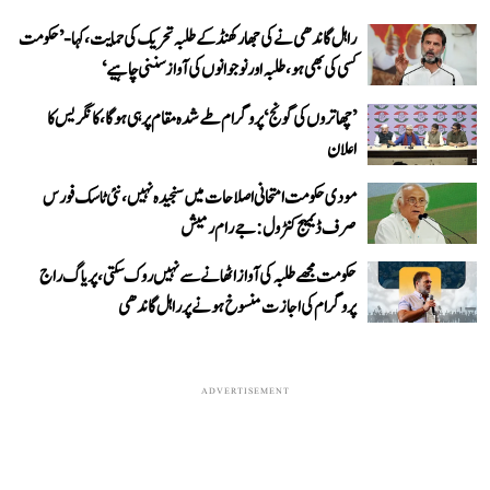
راہل گاندھی نے کی جھارکھنڈ کے طلبہ تحریک کی حمایت، کہا- ’حکومت
کسی کی بھی ہو، طلبہ اور نوجوانوں کی آواز سننی چاہیے‘
’چھاتروں کی گونج‘ پروگرام طے شدہ مقام پر ہی ہوگا، کانگریس کا
اعلان
مودی حکومت امتحانی اصلاحات میں سنجیدہ نہیں، نئی ٹاسک فورس
صرف ڈیمیج کنٹرول: جے رام رمیش
حکومت مجھے طلبہ کی آواز اٹھانے سے نہیں روک سکتی، پریاگ راج
پروگرام کی اجازت منسوخ ہونے پر راہل گاندھی
ADVERTISEMENT