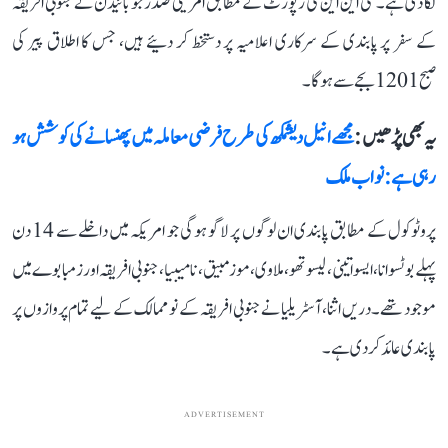
لگا دی ہے۔ سی این این کی رپورٹ کے مطابق امریکی صدر جو بائیڈن نے جنوبی افریقہ
کے سفر پر پابندی کے سرکاری اعلامیہ پر دستخط کر دئیے ہیں، جس کا اطلاق پیر کی
صبح 1201 بجے سے ہوگا۔
یہ بھی پڑھیں :
مجھے انیل دیشمکھ کی طرح فرضی معاملہ میں پھنسانے کی کوشش ہو
رہی ہے: نواب ملک
پروٹوکول کے مطابق پابندی ان لوگوں پر لاگو ہوگی جو امریکہ میں داخلے سے 14 دن
پہلے بوٹسوانا، ایسواتینی، لیسوتھو، ملاوی، موزمبیق، نامیبیا، جنوبی افریقہ اور زمبابوے میں
موجود تھے۔ دریں اثنا، آسٹریلیا نے جنوبی افریقہ کے نو ممالک کے لیے تمام پروازوں پر
پابندی عائد کر دی ہے۔
ADVERTISEMENT