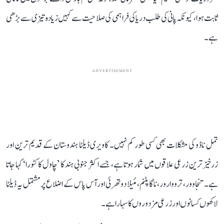
ثابت ہوا، کیونکہ پانی کی طلب دریا کی فراہمی کی صلاحیت سے کہیں زیادہ تیزی سے بڑھی
ہے۔
ADVERTISEMENT
تمل ناڈو کی مشکلات بھی کسی طور کم نہیں۔ کاویری ڈیلٹا ہندوستان کے قدیم ترین اور
زرخیز ترین زرعی علاقوں میں شمار ہوتا ہے، جسے اکثر جنوبی ہند کا ’چاول کا کٹورا‘ کہا جاتا
ہے۔ تنجاوور، ترووارور، ناگاپٹنم، مئیلا دوتھرئی اور آس پاس کے اضلاع پر مشتمل یہ ڈیلٹا
لاکھوں کسانوں اور زرعی مزدوروں کا سہارا ہے۔