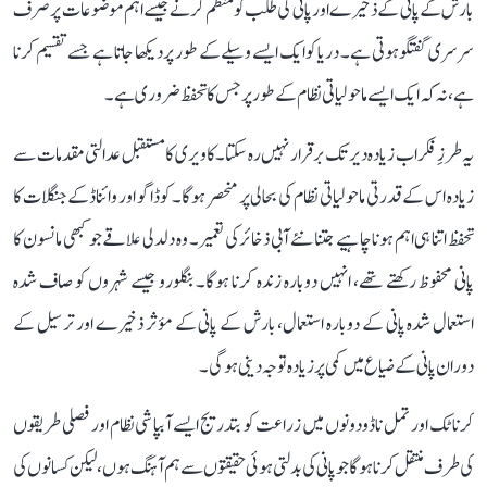
بارش کے پانی کے ذخیرے اور پانی کی طلب کو منظم کرنے جیسے اہم موضوعات پر صرف
سرسری گفتگو ہوتی ہے۔ دریا کو ایک ایسے وسیلے کے طور پر دیکھا جاتا ہے جسے تقسیم کرنا
ہے، نہ کہ ایک ایسے ماحولیاتی نظام کے طور پر جس کا تحفظ ضروری ہے۔
یہ طرزِ فکر اب زیادہ دیر تک برقرار نہیں رہ سکتا۔ کاویری کا مستقبل عدالتی مقدمات سے
زیادہ اس کے قدرتی ماحولیاتی نظام کی بحالی پر منحصر ہوگا۔ کوڈاگو اور وائناڈ کے جنگلات کا
تحفظ اتنا ہی اہم ہونا چاہیے جتنا نئے آبی ذخائر کی تعمیر۔ وہ دلدلی علاقے جو کبھی مانسون کا
پانی محفوظ رکھتے تھے، انہیں دوبارہ زندہ کرنا ہوگا۔ بنگلورو جیسے شہروں کو صاف شدہ
استعمال شدہ پانی کے دوبارہ استعمال، بارش کے پانی کے مؤثر ذخیرے اور ترسیل کے
دوران پانی کے ضیاع میں کمی پر زیادہ توجہ دینی ہوگی۔
کرناٹک اور تمل ناڈو دونوں میں زراعت کو بتدریج ایسے آبپاشی نظام اور فصلی طریقوں
کی طرف منتقل کرنا ہوگا جو پانی کی بدلتی ہوئی حقیقتوں سے ہم آہنگ ہوں، لیکن کسانوں کی