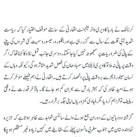
کرناٹک نے بارہا کاویری واٹر مینجمنٹ اتھارٹی کے سامنے موقف اختیار کیا کہ ریاست
شدید آبی قلت کے سال سے گزر رہی ہے اور بنگلورو، میسورو سمیت کئی شہروں کی پینے
کے پانی کی ضروریات پر سمجھوتہ نہیں کیا جا سکتا۔ دوسری جانب تمل ناڈو کا کہنا تھا کہ اگر
وقت پر پانی نہ ملا تو کاویری ڈیلٹا میں سمبا دھان کی فصل شدید متاثر ہوگی، کیونکہ وہاں کے
کسان میٹور ڈیم سے بروقت پانی پر انحصار کرتے ہیں۔ اتھارٹی نے اہم فیصلے مؤخر کرتے
ہوئے امید ظاہر کی کہ بہتر بارش سے بحران کم ہو جائے گا۔ بالآخر قدرت نے وقتی
ریلیف تو فراہم کر دیا، مگر بنیادی کمزوریاں اپنی جگہ برقرار رہیں۔
گزشتہ دو دہائیوں کے دوران جمع ہونے والے سائنسی شواہد سے ظاہر ہوتا ہے کہ جزیرہ
نما ہندوستان میں جنوب مغربی مانسون پہلے کے مقابلے میں کہیں زیادہ غیر مستحکم ہو چکا