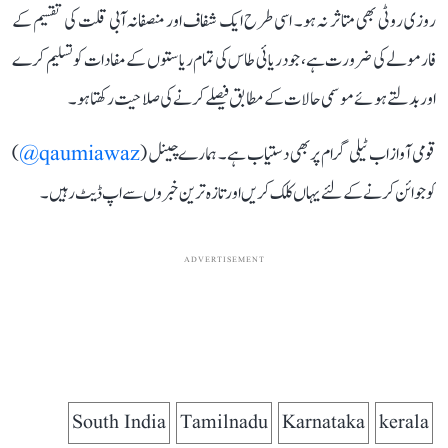
روزی روٹی بھی متاثر نہ ہو۔ اسی طرح ایک شفاف اور منصفانہ آبی قلت کی تقسیم کے
فارمولے کی ضرورت ہے، جو دریائی طاس کی تمام ریاستوں کے مفادات کو تسلیم کرے
اور بدلتے ہوئے موسمی حالات کے مطابق فیصلے کرنے کی صلاحیت رکھتا ہو۔
قومی آواز اب ٹیلی گرام پر بھی دستیاب ہے۔ ہمارے چینل (
qaumiawaz@
)
کو جوائن کرنے کے لئے یہاں کلک کریں اور تازہ ترین خبروں سے اپ ڈیٹ رہیں۔
ADVERTISEMENT
South India
Tamilnadu
Karnataka
kerala