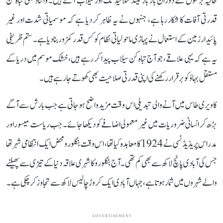
حالیہ برسوں کے دوران بار بار لینڈ سلائیڈنگ اور سیلاب آئے ہیں۔ وائناڈ بھی تباہ کن
قدرتی آفات کا شکار رہا ہے، جنہوں نے یہ ظاہر کر دیا ہے کہ موسمیاتی شدت اور غیر
پائیدار زمین کے استعمال نے پہاڑی ماحولیاتی نظام کو کس قدر کمزور بنا دیا ہے۔ ستم ظریفی
یہ ہے کہ یہی علاقے، جو آج تباہ کن سیلاب پیدا کر رہے ہیں، خشک موسم میں دریا کے
مستقل بہاؤ کو برقرار رکھنے کی اپنی قدرتی صلاحیت بھی کھوتے جا رہے ہیں۔
کاویری طاس میں آنے والی تبدیلی اس وقت مزید واضح ہو جاتی ہے جب بارش سے آگے
بڑھ کر انسانی ضروریات میں غیر معمولی اضافے کو دیکھا جائے۔ جب ریاست میسور اور
مدراس پریذیڈنسی نے 1924 کا معاہدہ کیا تھا، اس وقت بنگلورو محض ایک انتظامی شہر تھا
جس کی آبادی پانچ لاکھ سے بھی کم تھی۔ آج بنگلورو کا شہری علاقہ دنیا کے تیزی سے پھیلنے
والے شہروں میں شمار ہوتا ہے، جہاں آبادی ایک کروڑ چالیس لاکھ سے تجاوز کر چکی ہے۔
ADVERTISEMENT