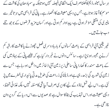
ہر سال میٹور ڈیم کا کھلنا صرف ایک انتظامی فیصلہ نہیں ہوتا بلکہ یہ سمبا دھان کی کاشت کے
موسم کا آغاز ہوتا ہے، جس پر دیہی معیشت کا انحصار ہے۔ پانی کی فراہمی میں ہر تاخیر سے
پنیری کی منتقلی مؤخر ہوتی ہے، پیداوار کم ہوتی ہے اور کسان مزید قرضوں کے بوجھ تلے
دب جاتے ہیں۔
غیر یقینی آبی فراہمی کے باعث کسانوں کو بارہا دوسری فصل چھوڑنے یا کاشت کا رقبہ کم
کرنے پر مجبور ہونا پڑا ہے۔ سائنس دانوں نے خبردار کیا ہے کہ میٹھے پانی کے بہاؤ میں کمی
کے باعث سمندر کا کھارا پانی ساحلی زیرزمین آبی ذخائر میں داخل ہو رہا ہے، جس سے
زمین کی شوریدگی بڑھ رہی ہے اور ڈیلٹا کی زراعت کی طویل مدتی پائیداری خطرے میں پڑ
گئی ہے۔ اس لیے تمل ناڈو کے لیے کاویری صرف آبپاشی کا مسئلہ نہیں، بلکہ غذائی تحفظ،
دیہی معیشت اور اس تہذیب کی بقا کا سوال ہے جو صدیوں سے اس دریا کے گرد پروان
چڑھی ہے۔