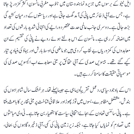
ایل نینو کے برسوں میں جزیرہ نما ہندوستان میں جنوب مغربی مانسون اکثر کمزور پڑ جاتا
ہے، جس سے آبی ذخائر میں پانی کی آمد گھٹ جاتی ہے اور ریاستوں کے درمیان کشیدگی
بڑھ جاتی ہے۔ دوسری جانب عالمی حدت مختصر دورانیے کی انتہائی شدید بارشوں کی تعداد
میں اضافہ کر رہی ہے۔ مانسون کے اس بدلتے ہوئے رویے نے پانی کی تقسیم کے ان
معاہدوں کی کمزوریاں بے نقاب کر دی ہیں جو ماضی کی اوسط بارش اور بہاؤ کی بنیاد پر تیار
کیے گئے تھے۔ بیسویں صدی کے آبی حقائق پر مبنی معاہدے اب اکیسویں صدی کی
موسمیاتی حقیقت کا سامنا کر رہے ہیں۔
اس کے باوجود سیاسی ردعمل تقریباً ویسا ہی ہے جیسا پہلے تھا۔ ہر خشک سال شاہراہوں کی
بندش، مشتعل مظاہرے، بسوں میں توڑ پھوڑ اور علاقائی شناخت پر مبنی تقاریر کا باعث بنتا
ہے۔ پانی سائنسی تعاون کے بجائے انتخابی سیاست کا ہتھیار بن جاتا ہے۔ ٹی وی مباحثوں
میں تصادم کو نمایاں کیا جاتا ہے، جبکہ زیرزمین پانی کی کمی، آبی ذخیرہ گاہوں کی بحالی،