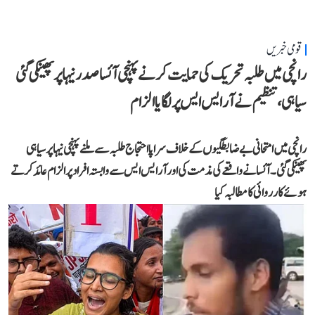
قومی خبریں
رانچی میں طلبہ تحریک کی حمایت کرنے پہنچی آئسا صدر نیہا پر پھینکی گئی
سیاہی، تنظیم نے آر ایس ایس پر لگایا الزام
رانچی میں امتحانی بے ضابطگیوں کے خلاف سراپا احتجاج طلبہ سے ملنے پہنچی نیہا پر سیاہی
پھینکی گئی۔ آئسا نے واقعے کی مذمت کی اور آر ایس ایس سے وابستہ افراد پر الزام عائد کرتے
ہوئے کارروائی کا مطالبہ کیا