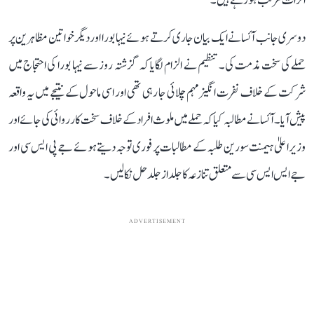
اثرات مرتب ہو رہے ہیں۔
دوسری جانب آئسا نے ایک بیان جاری کرتے ہوئے نیہا بورا اور دیگر خواتین مظاہرین پر
حملے کی سخت مذمت کی۔ تنظیم نے الزام لگایا کہ گزشتہ روز سے نیہا بورا کی احتجاج میں
شرکت کے خلاف نفرت انگیز مہم چلائی جا رہی تھی اور اسی ماحول کے نتیجے میں یہ واقعہ
پیش آیا۔ آئسا نے مطالبہ کیا کہ حملے میں ملوث افراد کے خلاف سخت کارروائی کی جائے اور
وزیر اعلیٰ ہیمنت سورین طلبہ کے مطالبات پر فوری توجہ دیتے ہوئے جے پی ایس سی اور
جے ایس ایس سی سے متعلق تنازعہ کا جلد از جلد حل نکالیں۔
ADVERTISEMENT