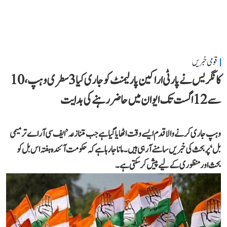
قومی خبریں
کانگریس نے پارٹی اراکین پارلیمنٹ کو جاری کیا 3 سطری وہپ، 10
سے 12 اگست تک ایوان میں حاضر رہنے کی ہدایت
وہپ جاری کرنے والا قدم ایسے وقت اٹھایا گیا ہے جب متنازعہ ’ایف سی آر اے ترمیمی
بل‘ پر بحث کی خبریں سامنے آ رہی ہیں۔ مانا جا رہا ہے کہ حکومت آئندہ ہفتہ اس بل کو
بحث اور منظوری کے لیے پیش کر سکتی ہے۔