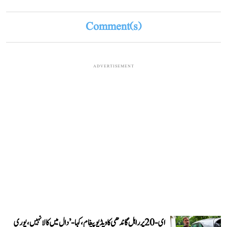
Comment(s)
ADVERTISEMENT
ای-20 پر راہل گاندھی کا ویڈیو پیغام، کہا- ’دال میں کالا نہیں، پوری