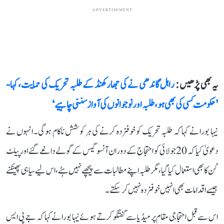
ADVERTISEMENT
یہ بھی پڑھیں :
راہل گاندھی نے کی جھارکھنڈ کے طلبہ تحریک کی حمایت، کہا-
’حکومت کسی کی بھی ہو، طلبہ اور نوجوانوں کی آواز سننی چاہیے‘
نیہا بورا نے کہا کہ طلبہ تحریک کو خوفزدہ کرنے کی ہر کوشش ناکام ہوگی۔ انہوں نے
دعویٰ کیا کہ 20 جولائی کو احتجاج کے دوران آنسو گیس کے گولے داغے گئے اور پیلٹ
گن کا بھی استعمال کیا گیا، مگر طلبہ اپنے مطالبات سے پیچھے نہیں ہٹے، اس لیے سیاہی پھینکنے
جیسے اقدامات بھی انہیں خوفزدہ نہیں کر سکتے۔
اس سے قبل احتجاجی مقام پر میڈیا سے گفتگو کرتے ہوئے نیہا بورا نے کہا کہ جے پی ایس