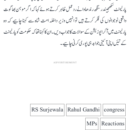
پارلیمنٹ سکھجیندر سنگھ رندھاوا نے ردعمل ظاہر کرتے ہوئے کہا کہ اگر موہن بھاگوت
واقعی نوجوانوں کی فکر کرتے ہیں تو انہیں وزیر داخلہ امت شاہ سے کہنا چاہیے کہ وہ
پارلیمنٹ میں آکر اپوزیشن کے سوالات کا جواب دیں۔ ان کا کہنا تھا کہ حکومت کو پارلیمنٹ
کے تئیں اپنی آئینی جوابدہی پوری کرنی چاہیے۔
ADVERTISEMENT
RS Surjewala
Rahul Gandhi
congress
MPs
Reactions