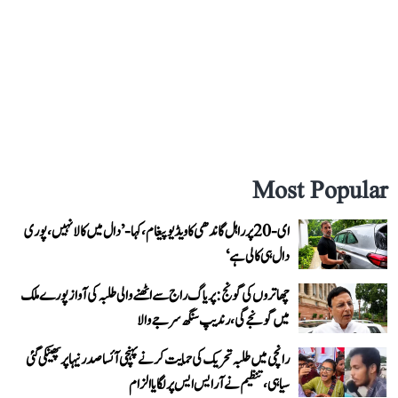
Most Popular
ای-20 پر راہل گاندھی کا ویڈیو پیغام، کہا- ’دال میں کالا نہیں، پوری
دال ہی کالی ہے‘
چھاتروں کی گونج: پریاگ راج سے اٹھنے والی طلبہ کی آواز پورے ملک
میں گونجے گی، رندیپ سنگھ سرجے والا
رانچی میں طلبہ تحریک کی حمایت کرنے پہنچی آئسا صدر نیہا پر پھینکی گئی
سیاہی، تنظیم نے آر ایس ایس پر لگایا الزام