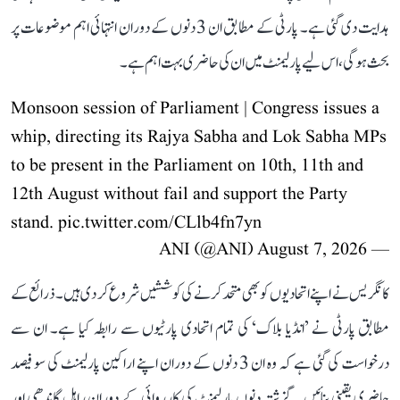
ہدایت دی گئی ہے۔ پارٹی کے مطابق ان 3 دنوں کے دوران انتہائی اہم موضوعات پر
بحث ہوگی، اس لیے پارلیمنٹ میں ان کی حاضری بہت اہم ہے۔
Monsoon session of Parliament | Congress issues a
whip, directing its Rajya Sabha and Lok Sabha MPs
to be present in the Parliament on 10th, 11th and
12th August without fail and support the Party
stand.
pic.twitter.com/CLlb4fn7yn
August 7, 2026
— ANI (@ANI)
کانگریس نے اپنے اتحادیوں کو بھی متحد کرنے کی کوششیں شروع کر دی ہیں۔ ذرائع کے
مطابق پارٹی نے ’انڈیا بلاک‘ کی تمام اتحادی پارٹیوں سے رابطہ کیا ہے۔ ان سے
درخواست کی گئی ہے کہ وہ ان 3 دنوں کے دوران اپنے اراکین پارلیمنٹ کی سو فیصد
حاضری یقینی بنائیں۔ گزشتہ دنوں پارلیمنٹ کی کارروائی کے دوران راہل گاندھی اور