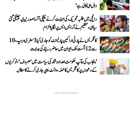
دال ہی کالی ہے‘
رانچی میں طلبہ تحریک کی حمایت کرنے پہنچی آئسا صدر نیہا پر پھینکی گئی
سیاہی، تنظیم نے آر ایس ایس پر لگایا الزام
کانگریس نے پارٹی اراکین پارلیمنٹ کو جاری کیا 3 سطری وہپ، 10
سے 12 اگست تک ایوان میں حاضر رہنے کی ہدایت
’پنجاب کی عآپ حکومت اعداد و شمار کی سیاست میں مصروف‘، نوکریوں
کے دعووں پر کانگریس کا حملہ، وائٹ پیپر جاری کرنے کا مطالبہ
ADVERTISEMENT