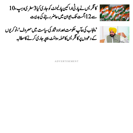
کانگریس نے پارٹی اراکین پارلیمنٹ کو جاری کیا 3 سطری وہپ، 10
سے 12 اگست تک ایوان میں حاضر رہنے کی ہدایت
’پنجاب کی عآپ حکومت اعداد و شمار کی سیاست میں مصروف‘، نوکریوں
کے دعووں پر کانگریس کا حملہ، وائٹ پیپر جاری کرنے کا مطالبہ
ADVERTISEMENT