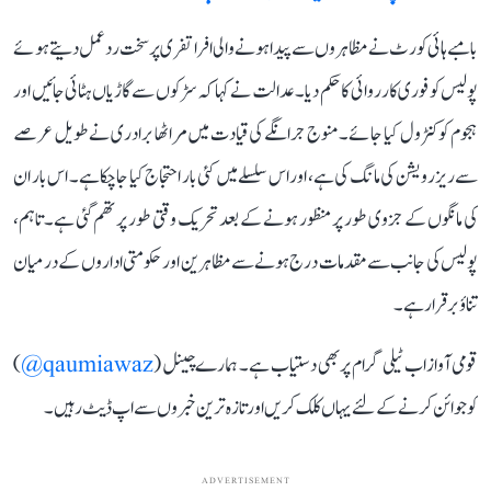
بامبے ہائی کورٹ نے مظاہروں سے پیدا ہونے والی افراتفری پر سخت ردعمل دیتے ہوئے
پولیس کو فوری کارروائی کا حکم دیا۔ عدالت نے کہا کہ سڑکوں سے گاڑیاں ہٹائی جائیں اور
ہجوم کو کنٹرول کیا جائے۔ منوج جرانگے کی قیادت میں مراٹھا برادری نے طویل عرصے
سے ریزرویشن کی مانگ کی ہے، اور اس سلسلے میں کئی بار احتجاج کیا جاچکا ہے۔ اس بار ان
کی مانگوں کے جزوی طور پر منظور ہونے کے بعد تحریک وقتی طور پر تھم گئی ہے۔ تاہم،
پولیس کی جانب سے مقدمات درج ہونے سے مظاہرین اور حکومتی اداروں کے درمیان
تناؤ برقرار ہے۔
قومی آواز اب ٹیلی گرام پر بھی دستیاب ہے۔ ہمارے چینل (
qaumiawaz@
)
کو جوائن کرنے کے لئے یہاں کلک کریں اور تازہ ترین خبروں سے اپ ڈیٹ رہیں۔
ADVERTISEMENT