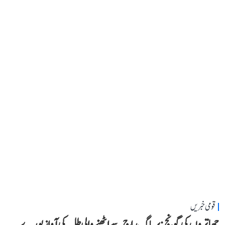
قومی خبریں
چھاتروں کی گونج: پریاگ راج سے اٹھنے والی طلبہ کی آواز پورے