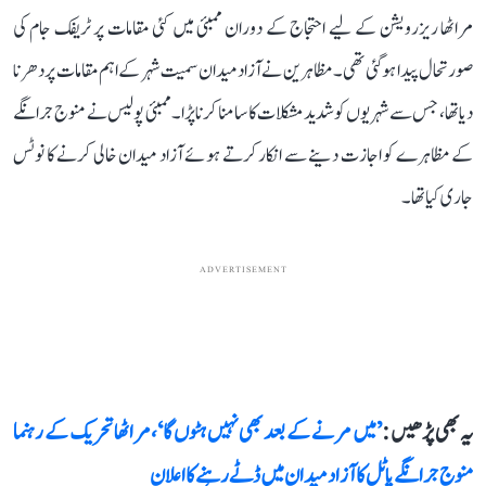
مراٹھا ریزرویشن کے لیے احتجاج کے دوران ممبئی میں کئی مقامات پر ٹریفک جام کی
صورتحال پیدا ہوگئی تھی۔ مظاہرین نے آزاد میدان سمیت شہر کے اہم مقامات پر دھرنا
دیا تھا، جس سے شہریوں کو شدید مشکلات کا سامنا کرنا پڑا۔ ممبئی پولیس نے منوج جرانگے
کے مظاہرے کو اجازت دینے سے انکار کرتے ہوئے آزاد میدان خالی کرنے کا نوٹس
جاری کیا تھا۔
ADVERTISEMENT
یہ بھی پڑھیں :
’میں مرنے کے بعد بھی نہیں ہٹوں گا‘، مراٹھا تحریک کے رہنما
منوج جرانگے پاٹل کا آزاد میدان میں ڈٹے رہنے کا اعلان