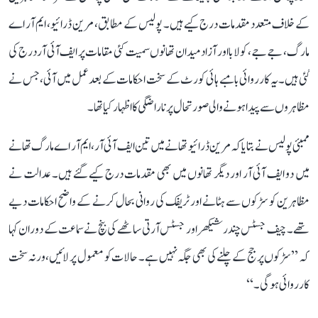
کے خلاف متعدد مقدمات درج کیے ہیں۔ پولیس کے مطابق، مرین ڈرائیو، ایم آر اے
مارگ، جے جے، کولابا اور آزاد میدان تھانوں سمیت کئی مقامات پر ایف آئی آر درج کی
گئی ہیں۔ یہ کارروائی بامبے ہائی کورٹ کے سخت احکامات کے بعد عمل میں آئی، جس نے
مظاہروں سے پیدا ہونے والی صورتحال پر ناراضگی کا اظہار کیا تھا۔
ممبئی پولیس نے بتایا کہ مرین ڈرائیو تھانے میں تین ایف آئی آر، ایم آر اے مارگ تھانے
میں دو ایف آئی آر اور دیگر تھانوں میں بھی مقدمات درج کیے گئے ہیں۔ عدالت نے
مظاہرین کو سڑکوں سے ہٹانے اور ٹریفک کی روانی بحال کرنے کے واضح احکامات دیے
تھے۔ چیف جسٹس چندرشیکھر اور جسٹس آرتی ساٹھے کی بنچ نے سماعت کے دوران کہا
کہ ’’سڑکوں پر جج کے چلنے کی بھی جگہ نہیں ہے۔ حالات کو معمول پر لائیں، ورنہ سخت
کارروائی ہوگی۔‘‘