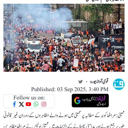
i
قومی آواز بیورو
Published: 03 Sep 2025, 3:40 PM
Follow us on:
ممبئی: مراٹھا کوٹہ کے مطالبہ پر ممبئی میں ہونے والے مظاہروں کے دوران غیر قانونی
طور پر جمع ہونے اور بدامنی پھیلانے کے الزامات میں ممبئی پولیس نے مراٹھا مظاہرین