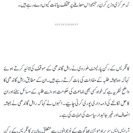
کہ مرکزی وزیر کرن رجیجو اس معاملے پر مختلف بیانات کیوں دے رہے ہیں۔
ADVERTISEMENT
کانگریس کے رکن پارلیمنٹ ملو روی نے راہل گاندھی کے موقف کی تائید کرتے ہوئے
کہا کہ وہ ہمیشہ طلبہ کے مفادات کی بات کرتے رہے ہیں۔ ان کے مطابق راہل گاندھی کا
واضح نظریہ ہے کہ خواہ کسی بھی جماعت کی حکومت ہو، اسے طلبہ کے مسائل سننے اور ان
کا حل نکالنے کی ذمہ داری پوری کرنی چاہیے۔ انہوں نے کہا کہ راہل گاندھی نے ہمیشہ
انصاف اور غیر جانبدار سیاست کی حمایت کی ہے۔
آر ایس ایس سربراہ موہن بھاگوت کے نوجوانوں سے متعلق بیان پر کانگریس کے رکن