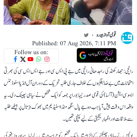
قومی آواز بیورو
Published: 07 Aug 2026, 7:11 PM
Follow us on:
رانچی: جھارکھنڈ کی راجدھانی رانچی میں جے پی ایس سی اور جے ایس ایس سی کی بھرتی
امتحانات میں بے ضابطگیوں کے خلاف جاری طلبہ تحریک کے دوران آل انڈیا اسٹوڈنٹس
ایسوسی ایشن (آئسا) کی قومی صدر نیہا بورا پر جمعہ کو ایک شخص نے سیاہی پھینک دی۔ یہ
واقعہ اس وقت پیش آیا جب وہ جے پال سنگھ منڈا اسٹیڈیم میں بھوک ہڑتال پر بیٹھے طلبہ
سے ملاقات اور اظہارِ یکجہتی کے لیے پہنچی تھیں۔
پولیس نے سیاہی پھینکنے کے الزام میں ایک شخص کو حراست میں لے لیا ہے اور واقعے کی