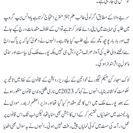
کوشش کی جا رہی ہے۔
سرجے والا کے مطابق اگر کوئی طالب علم جنتر منتر پر احتجاج کرتا ہے یا واٹس ایپ گروپ
میں طلبہ کی حمایت میں اپنی رائے ظاہر کرتا ہے تو اس کے خلاف مقدمات درج کیے جاتے
ہیں اور بار بار پوچھ گچھ کے لیے طلب کیا جاتا ہے۔ انہوں نے دعویٰ کیا کہ پریاگ راج
سے اٹھنے والی طلبہ کی آواز صرف اتر پردیش ہی نہیں بلکہ پورے ملک کی سیاست اور سماجی
ماحول پر اثر انداز ہوگی۔
لوک سبھا رکن منیکم ٹیگور نے خواتین کے لیے ریزرویشن کے قانون کے نفاذ میں تاخیر پر
حکومت کو نشانہ بنایا۔ انہوں نے کہا کہ 2023 میں ناری شکتی وندن قانون منظور ہونے
کے بعد پورے ملک میں اس کا خیرمقدم کیا گیا تھا اور وزیر اعظم نریندر مودی نے
پارلیمنٹ میں مٹھائیاں تقسیم کر کے اس کا جشن بھی منایا تھا، لیکن اب تک اس قانون پر
عمل درآمد کی سمت میں کوئی نمایاں پیش رفت نہیں ہوئی۔ انہوں نے یہ سوال بھی اٹھایا