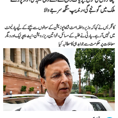
ملک میں گونجے گی، رندیپ سنگھ سرجے والا
کانگریس نے کہا کہ وزیر داخلہ امت شاہ اپوزیشن کے سوالوں سے بچنے کے لیے پارلیمنٹ
میں نہیں آ رہے۔ پارٹی نے طلبہ کے مسائل، خواتین ریزرویشن، نیٹ پیپر لیک اور دیگر
معاملات پر حکومت سے جوابدہی کا مطالبہ کیا