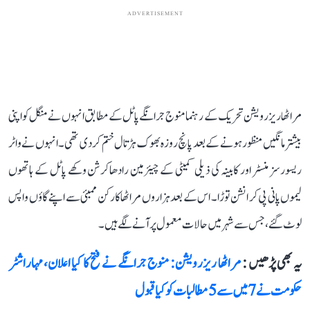
ADVERTISEMENT
مراٹھا ریزرویشن تحریک کے رہنما منوج جرانگے پاٹل کے مطابق انہوں نے منگل کو اپنی
بیشتر مانگیں منظور ہونے کے بعد پانچ روزہ بھوک ہڑتال ختم کر دی تھی۔ انہوں نے واٹر
ریسورسز منسٹر اور کابینہ کی ذیلی کمیٹی کے چیئرمین رادھاکرشن وکھے پاٹل کے ہاتھوں
لیموں پانی پی کر انشن توڑا۔ اس کے بعد ہزاروں مراٹھا کارکن ممبئی سے اپنے گاؤں واپس
لوٹ گئے، جس سے شہر میں حالات معمول پر آنے لگے ہیں۔
یہ بھی پڑھیں :
مراٹھا ریزرویشن: منوج جرانگے نے فتح کا کیا اعلان، مہاراشٹر
حکومت نے 7 میں سے 5 مطالبات کو کیا قبول