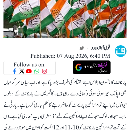
قومی آواز بیورو
Published: 07 Aug 2026, 6:40 PM
Follow us on:
پارلیمنٹ کا مانسون اجلاس اپنے اختتام کی طرف بڑھ چکا ہے، اور اب سیاسی سرگرمیاں
بھی اچانک تیز ہوتی ہوئی دکھائی دے رہی ہیں۔ کانگریس نے پارلیمنٹ کے دونوں
ایوانوں میں اپنے تمام اراکین پارلیمنٹ کو حاضر رہنے کا حکم جاری کر دیا ہے۔ پارٹی نے
راجیہ سبھا اور لوک سبھا کے اپنے اراکین کے لیے ’3 سطری وہپ‘ جاری کیا ہے۔ اس
کے تحت تمام اراکین پارلیمنٹ کو 10، 11 اور 12 اگست کو ایوان میں موجود رہنے کی