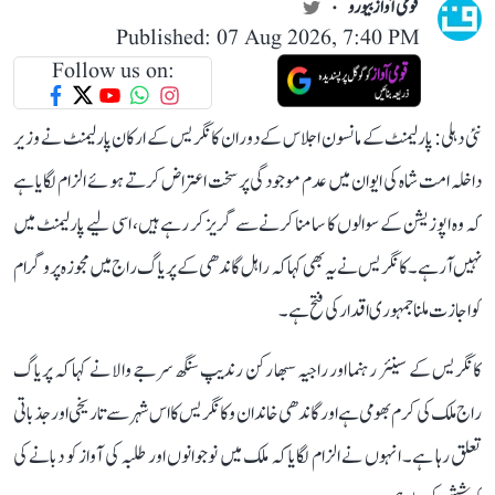
قومی آواز بیورو
Published: 07 Aug 2026, 7:40 PM
Follow us on:
نئی دہلی: پارلیمنٹ کے مانسون اجلاس کے دوران کانگریس کے ارکان پارلیمنٹ نے وزیر
داخلہ امت شاہ کی ایوان میں عدم موجودگی پر سخت اعتراض کرتے ہوئے الزام لگایا ہے
کہ وہ اپوزیشن کے سوالوں کا سامنا کرنے سے گریز کر رہے ہیں، اسی لیے پارلیمنٹ میں
نہیں آ رہے۔ کانگریس نے یہ بھی کہا کہ راہل گاندھی کے پریاگ راج میں مجوزہ پروگرام
کو اجازت ملنا جمہوری اقدار کی فتح ہے۔
کانگریس کے سینئر رہنما اور راجیہ سبھا رکن رندیپ سنگھ سرجے والا نے کہا کہ پریاگ
راج ملک کی کرم بھومی ہے اور گاندھی خاندان و کانگریس کا اس شہر سے تاریخی اور جذباتی
تعلق رہا ہے۔ انہوں نے الزام لگایا کہ ملک میں نوجوانوں اور طلبہ کی آواز کو دبانے کی