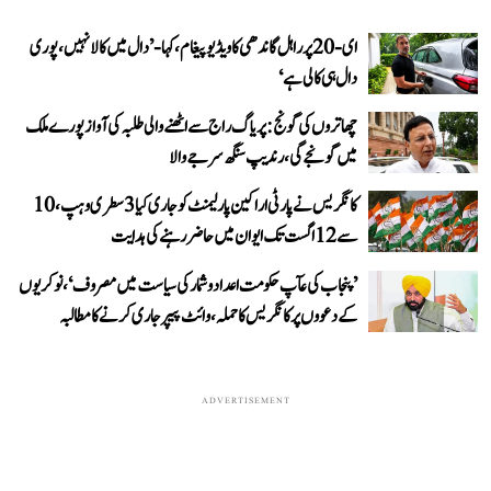
ای-20 پر راہل گاندھی کا ویڈیو پیغام، کہا- ’دال میں کالا نہیں، پوری
دال ہی کالی ہے‘
چھاتروں کی گونج: پریاگ راج سے اٹھنے والی طلبہ کی آواز پورے ملک
میں گونجے گی، رندیپ سنگھ سرجے والا
کانگریس نے پارٹی اراکین پارلیمنٹ کو جاری کیا 3 سطری وہپ، 10
سے 12 اگست تک ایوان میں حاضر رہنے کی ہدایت
’پنجاب کی عآپ حکومت اعداد و شمار کی سیاست میں مصروف‘، نوکریوں
کے دعووں پر کانگریس کا حملہ، وائٹ پیپر جاری کرنے کا مطالبہ
ADVERTISEMENT