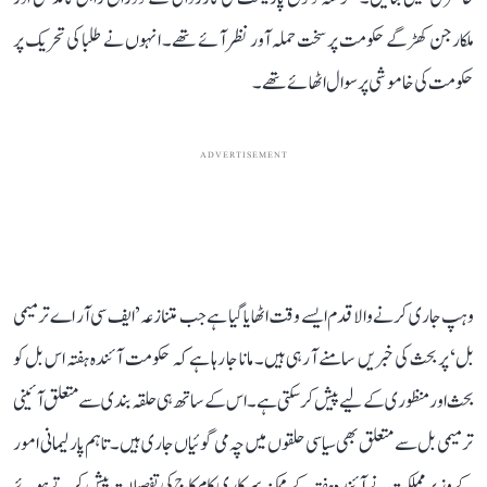
ملکارجن کھڑگے حکومت پر سخت حملہ آور نظر آئے تھے۔ انہوں نے طلبا کی تحریک پر
حکومت کی خاموشی پر سوال اٹھائے تھے۔
ADVERTISEMENT
وہپ جاری کرنے والا قدم ایسے وقت اٹھایا گیا ہے جب متنازعہ ’ایف سی آر اے ترمیمی
بل‘ پر بحث کی خبریں سامنے آ رہی ہیں۔ مانا جا رہا ہے کہ حکومت آئندہ ہفتہ اس بل کو
بحث اور منظوری کے لیے پیش کر سکتی ہے۔ اس کے ساتھ ہی حلقہ بندی سے متعلق آئینی
ترمیمی بل سے متعلق بھی سیاسی حلقوں میں چہ می گوئیاں جاری ہیں۔ تاہم پارلیمانی امور
کے وزیر مملکت نے آئندہ ہفتہ کے ممکنہ سرکاری کام کاج کی تفصیلات پیش کرتے ہوئے