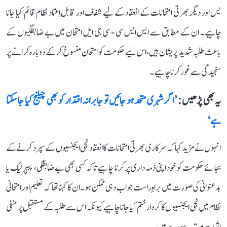
یس اور دیگر بھرتی امتحانات کے انعقاد کے لیے شفاف اور قابلِ اعتماد نظام قائم کیا جانا
چاہیے۔ ان کے مطابق سے ایس ایس سی - سی جی ایل امتحان میں بے ضابطگیوں کے
باعث طلبہ شدید پریشان ہیں، اس لیے حکومت کو امتحان منسوخ کرکے دوبارہ کرانے پر
سنجیدگی سے غور کرنا چاہیے۔
یہ بھی پڑھیں :
’اگر شہری متحد ہو جائیں تو جابرانہ اقتدار کو بھی چیلنج کیا جا سکتا
ہے‘
انہوں نے مزید کہا کہ سرکاری بھرتی امتحانات کا انعقاد نجی ایجنسیوں کے سپرد کرنے کے
بجائے حکومت کو خود اپنی ذمہ داری پر کرنا چاہیے تاکہ کسی بھی بے ضابطگی، پیپر لیک یا
بدعنوانی کی صورت میں براہِ راست جواب دہی ممکن ہو۔ ان کا کہنا تھا کہ تعلیم اور امتحانی
نظام میں نجی ایجنسیوں کا کردار ختم کیا جانا چاہیے کیونکہ اس سے طلبہ کے مستقبل پر منفی