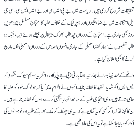
تحقیقات شروع کر دی ہیں۔ ریاست میں جے پی ایس سی اور جے ایس ایس سی - سی جی
ایل امتحانات میں بے ضابطگیوں اور پیپر لیک کے خلاف طلبہ کا احتجاج مسلسل چودھویں
روز بھی جاری ہے۔ احتجاج کے دوران چھ طلبہ بھوک ہڑتال پر بیٹھے ہوئے ہیں، جبکہ دو
طلبہ تنظیموں نے جھارکھنڈ اسمبلی کے جاری مانسون اجلاس کے دوران اسمبلی تک مارچ
کرنے کا بھی اعلان کیا ہے۔
واقعے کے بعد نیہا بورا نے بھارتیہ جنتا پارٹی (بی جے پی) اور راشٹریہ سویم سیوک سنگھ (آر
ایس ایس) کو شدید تنقید کا نشانہ بنایا۔ انہوں نے الزام عائد کیا کہ جو لوگ خود کو طلبہ کا
حامی بتاتے ہیں، وہی احتجاجی طلبہ کے ساتھ اظہارِ یکجہتی کرنے والوں کو نشانہ بنا رہے ہیں۔
ان کا کہنا تھا کہ اگر کسی کو یہ گمان ہے کہ سیاہی پھینک کر ملک بھر کے طلبہ اور نوجوانوں کی
آواز کو دبایا جا سکتا ہے تو یہ اس کی غلط فہمی ہے۔