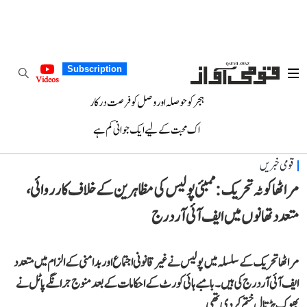
Subscription
Videos
ہجر کو حوصلہ اور وصل کو فرصت درکار
اک محبت کے لیے ایک جوانی کم ہے
قومی خبریں
مراٹھا کوٹہ تحریک: ممبئی پولیس کی مظاہرین کے خلاف کارروائی،
متعدد تھانوں میں ایف آئی آر درج
مراٹھا تحریک کے سلسلہ میں پولیس نے غیر قانونی اجتماع اور بدامنی کے الزام میں متعدد
ایف آئی آر درج کی ہیں۔ بامبے ہائی کورٹ کے احکامات کے بعد منوج جرانگے پاٹل نے
بھوک ہڑتال ختم کر دی تھی