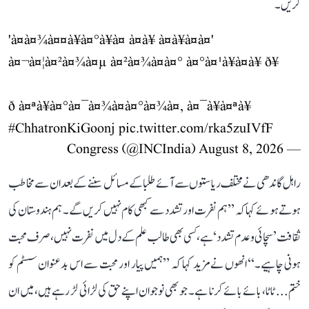
کریں۔
'à¤à¤¾à¤¤à¥à¤°à¥à¤ à¤à¥ à¤à¥à¤à¤'
à¤¬à¤¦à¤²à¤¾à¤µ à¤²à¤¾à¤à¤° à¤°à¤¹à¥à¤à¥ ð¥
ð à¤ªà¥à¤°à¤¯à¤¾à¤à¤°à¤¾à¤, à¤¯à¥à¤ªà¥
#ChhatronKiGoonj
pic.twitter.com/rka5zuIVfF
August 8, 2026
— Congress (@INCIndia)
راہل گاندھی نے مختلف ریاستوں سے آئے طلبا کے مسائل سننے کے بعد ان سے مخاطب
ہوتے ہوئے کہا کہ ’’ہم نفرت اور تشدد سے کبھی کام نہیں کریں گے۔ ہم ہندوستان کی
ثقافت ’سچائی و عدم تشدد‘ ہے، کسی بھی طالب علم کے دل میں نفرت نہیں، صرف محبت
ہونی چاہیے۔‘‘ انھوں نے مزید کہا کہ ’’ہمیں پیار اور محبت سے اس بدعنوان سسٹم کو
ختم... ٹاٹا، بائے بائے کرنا ہے۔ جو بھی نوجوان اپنے حق کی لڑائی لڑ رہے ہیں، میں ان