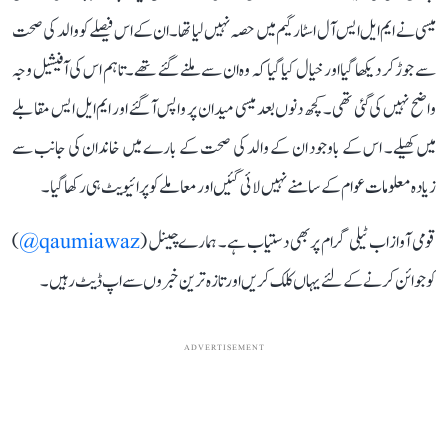
میسی نے ایم ایل ایس آل اسٹار گیم میں حصہ نہیں لیا تھا۔ ان کے اس فیصلے کو والد کی صحت
سے جوڑ کر دیکھا گیا اور خیال کیا گیا کہ وہ ان سے ملنے گئے تھے۔ تاہم اس کی آفیشیل وجہ
واضح نہیں کی گئی تھی۔ کچھ دنوں بعد میسی میدان پر واپس آ گئے اور ایم ایل ایس مقابلے
میں کھیلے۔ اس کے باوجود ان کے والد کی صحت کے بارے میں خاندان کی جانب سے
زیادہ معلومات عوام کے سامنے نہیں لائی گئیں اور معاملے کو پرائیویٹ ہی رکھا گیا۔
قومی آواز اب ٹیلی گرام پر بھی دستیاب ہے۔ ہمارے چینل (
qaumiawaz@
)
کو جوائن کرنے کے لئے یہاں کلک کریں اور تازہ ترین خبروں سے اپ ڈیٹ رہیں۔
ADVERTISEMENT