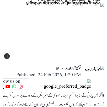
i
قومی آواز بیورو
Published: 24 Feb 2026, 1:20 PM
llow us on:
کانگریس پارٹی نے وزیر اعظم نریندر مودی کے اسرائیل کے دورے پر سوال کھڑے
کرتے ہوئے الزام لگایا کہ اس حکومت نے فلسطینیوں اور ان کے مفادات کو ترک کر دیا