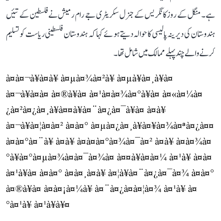
ہے۔ منگل کے روز کانگریس کے جنرل سکریٹری جے رام رمیش نے فلسطین کے تئیں
ہندوستان کی دیرینہ پالیسی کا حوالہ دیتے ہوئے کہا کہ ہندوستان فلسطینی ریاست کو تسلیم
کرنے والے چند پہلے ممالک میں شامل تھا۔
à¤à¤¬à¥à¤à¥ à¤µà¤¾à¤²à¥ à¤µà¥à¤¸à¥à¤
à¤¬à¥à¤à¤ à¤®à¥à¤ à¤¹à¤à¤¾à¤°à¥à¤ à¤«à¤¼à¤
¿à¤²à¤¿à¤¸à¥à¤¤à¥à¤¨à¤¿à¤¯à¥à¤ à¤à¥
à¤¬à¥à¤¦à¤à¤² à¤à¤° à¤µà¤¿à¤¸à¥à¤¥à¤¾à¤ªà¤¿à¤¤
à¤à¤°à¤¨à¥ à¤à¥ à¤à¤à¤°à¤¾à¤¯à¤² à¤à¥ à¤à¤¾à¤
°à¥à¤°à¤µà¤¾à¤à¤¯à¤¾à¤ à¤¤à¥à¤à¤¼ à¤¹à¥ à¤à¤
à¤¹à¥à¤ à¤à¤° à¤à¤¸à¤à¥ à¤¦à¥à¤¨à¤¿à¤¯à¤¾ à¤­à¤°
à¤®à¥à¤ à¤à¤¡à¤¼à¥ à¤¨à¤¿à¤à¤¦à¤¾ à¤¹à¥ à¤
°à¤¹à¥ à¤¹à¥à¥¤