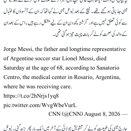
یہ بیان اس وقت آیا تھا جب عالمی کپ میں الجزائر کے خلاف گول کرنے کے بعد لیونل
میسی جذباتی ہو گئے تھے۔ میچ کے بعد لیونل میسی نے کہا تھا کہ ان کے آنسوؤں کا فٹبال
سے کوئی تعلق نہیں ہے اور گزشتہ کچھ دن ان کے لیے مشکل رہے ہیں۔ اس کے بعد ان
کے والد کی صحت کو لے کر بات چیت تیز ہو گئی تھی۔
Jorge Messi, the father and longtime representative
of Argentine soccer star Lionel Messi, died
Saturday at the age of 68, according to Sanatorio
Centro, the medical center in Rosario, Argentina,
where he was receiving care.
https://t.co/2hNrjs1yq8
pic.twitter.com/WvgWbeVurL
August 8, 2026
— CNN (@CNN)
جارج میسی کی طبیعت کو لے کر تشویش جولائی کے آخر میں ایک بار پھر بڑھ گئی۔ لیونل