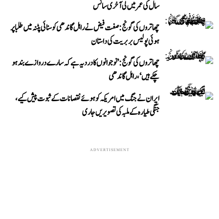
سال کی عمر میں لی آخری سانس
چھاتروں کی گونج: صفت فیض نے راہل گاندھی کو سنائی پٹنہ میں طلبا پر
ہوئی پولیس بربریت کی داستان
چھاتروں کی گونج: ’نوجوانوں کا درد یہ ہے کہ سارے دروازے بند ہو
چکے ہیں‘، راہل گاندھی
ایران نے جنگ میں امریکہ کو ہوئے نقصانات کے ثبوت پیش کیے،
جنگی طیارہ کے ملبہ کی تصویریں جاری
ADVERTISEMENT