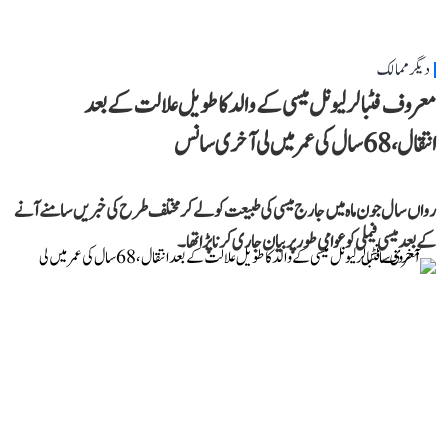
دیگر ممالک
معروف فٹبالر لیونل میسی کے والد کا طویل علالت کے بعد
انتقال، 68 سال کی عمر میں لی آخری سانس
رواں سال جون ماہ میں جارج میسی کی طبیعت کو لے کر مختلف طرح کی خبریں سامنے آنے
کے بعد میسی فیملی کو عوامی طور پر بیان جاری کرنا پڑا تھا۔