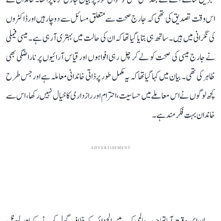
اس وقت تصدیق کی تھی کہ جارج صحت سے متعلق مسائل سے دوچار ہیں اور ڈاکٹروں
کی نگرانی میں ہیں۔ ساتھ ہی بتایا گیا تھا کہ ان کی حالت میں بہتری آ رہی ہے۔ میسی فیملی
نے جارج میسی کی صحت کو لے کر چل رہی افواہوں اور قیاس آرائیوں پر ناراضگی بھی
ظاہر کی تھی۔ بیان میں کہا گیا تھا کہ یہ مکمل طور پر ذاتی خاندانی معاملہ ہے اور جس طرح
کچھ لوگوں نے اس معاملے میں حساسیت، احترام اور رازداری کا خیال نہیں رکھا، اس سے
خاندان بہت فکرمند ہے۔
ADVERTISEMENT