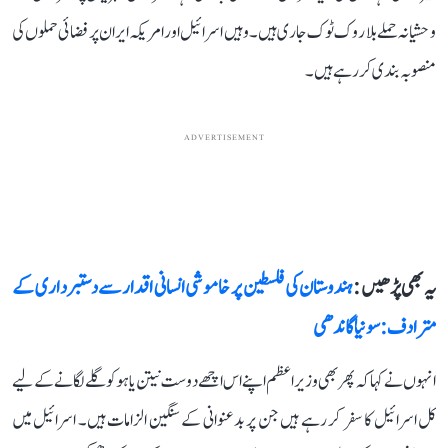
وحشیانہ حملے بلا روک ٹوک جاری ہیں۔ وہیں اسرائیل اور امریکہ ایران پر فضائی حملوں کی
منصوبہ بندی کر رہے ہیں۔
ADVERTISEMENT
یہ بھی پڑھیں :
ہندوستان کی فلسطین پر خاموشی انسانی اقدار سے دستبرداری کے
مترادف: سونیا گاندھی
انہوں نے کہا کہ پھر بھی وزیراعظم اپنے اس اچھے دوست نیتن یاہو کو گلے لگانے کے لیے
کل اسرائیل کا سفر کر رہے ہیں جن پر بدعنوانی کے سنگین الزامات ہیں۔ اسرائیل میں