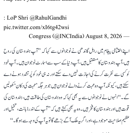
: LoP Shri
@RahulGandhi
pic.twitter.com/xI6tg42wsi
August 8, 2026
— Congress (@INCIndia)
اپنے اختتامی پیغام میں راہل گاندھی نے نوجوانوں سے کہا کہ ’’آپ ہندوستان کی روح
ہیں، آپ ہندوستان کا مستقبل ہیں، آپ دنیا کے سب سے اسمارٹ نوجوان ہیں۔ آپ خود
کو کسی سے نفرت کرنے کی اجازت نہیں دے سکتے اور نہ ہی خود کو پُرتشدد ہونے دے
سکتے ہیں، کیونکہ آپ وہ محبت کرنے والے نوجوان ہیں جو ہر جگہ ’محبت کی دکان‘ کھولیں
گے۔‘‘ انہوں نے نوجوانوں سے یہ بھی کہا کہ وہ ہندوستان کی طاقت ہیں، ہندوستان کی
قوت ہیں اور ہندوستان کا فخر ہیں۔ وہ یہ بھی کہتے ہیں کہ ’’آپ کے اندر ذہانت، تخیل اور
عظیم صلاحیت موجود ہے، اور اگر یہ ملک آگے بڑھے گا تو یہ آپ کی وجہ سے ہوگا۔‘‘