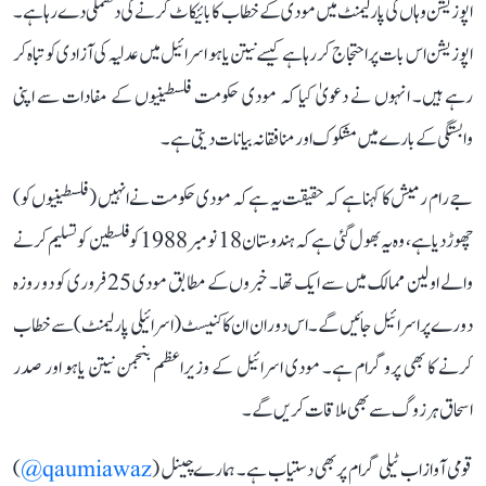
اپوزیشن وہاں کی پارلیمنٹ میں مودی کے خطاب کا بائیکاٹ کرنے کی دھمکی دے رہا ہے۔
اپوزیشن اس بات پر احتجاج کر رہا ہے کیسے نیتن یاہو اسرائیل میں عدلیہ کی آزادی کو تباہ کر
رہے ہیں۔ انہوں نے دعویٰ کیا کہ مودی حکومت فلسطینیوں کے مفادات سے اپنی
وابستگی کے بارے میں مشکوک اور منافقانہ بیانات دیتی ہے۔
جے رام رمیش کا کہنا ہے کہ حقیقت یہ ہے کہ مودی حکومت نے انہیں (فلسطینیوں کو)
چھوڑ دیا ہے، وہ یہ بھول گئی ہے کہ ہندوستان 18 نومبر 1988 کو فلسطین کو تسلیم کرنے
والے اولین ممالک میں سے ایک تھا۔ خبروں کے مطابق مودی 25 فروری کو دو روزہ
دورے پر اسرائیل جائیں گے۔ اس دوران ان کا کنیسٹ (اسرائیلی پارلیمنٹ) سے خطاب
کرنے کا بھی پروگرام ہے۔ مودی اسرائیل کے وزیراعظم بنجمن نیتن یاہو اور صدر
اسحاق ہرزوگ سے بھی ملاقات کریں گے۔
قومی آواز اب ٹیلی گرام پر بھی دستیاب ہے۔ ہمارے چینل (
qaumiawaz@
)