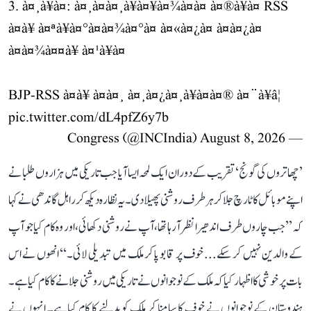
3. à¤¸à¥à¤: à¤¸à¤à¤¸à¥à¤¥à¤¾à¤à¤ à¤®à¥à¤ RSS
à¤à¥ à¤ªà¥à¤°à¤à¤¾à¤°à¤ à¤«à¤¿à¤ à¤à¤¿à¤
à¤à¤¾à¤¤à¥ à¤¹à¥à¤
BJP-RSS à¤à¥ à¤à¤¸ à¤¸à¤¿à¤¸à¥à¤à¤® à¤¨à¥â¦
pic.twitter.com/dL4pfZ6y7b
August 8, 2026
— Congress (@INCIndia)
’چھاتروں کی گونج‘ تقریب کے دوران ایک لمحہ ایسا آیا جب تاریکی میں ہزاروں طلبا نے
اپنے موبائل کا ٹارچ جلا کر ہر طرف روشنی پھیلا دی۔ یہ نظارہ دیکھ کر راہل گاندھی نے کہا
کہ ’’جب چاروں طرف اندھیرا نظر آ رہا تھا، آپ نے روشنی دکھائی، اور وہ کام کیا جو آپ
کے والدین نہیں کر سکے... خوف پر قابو پا کر ملک میں تبدیلی لائی۔‘‘ انھوں نے اس
بات پر خوشی کا اظہار کیا کہ ملک کے نوجوانوں نے تاریکی میں روشنی جلانے کا کام کیا ہے۔
ہندوستان کے نوجوانوں نے خوف کا سامنا کر ملک کو بدلنے کا کام کیا ہے۔ انہوں نے