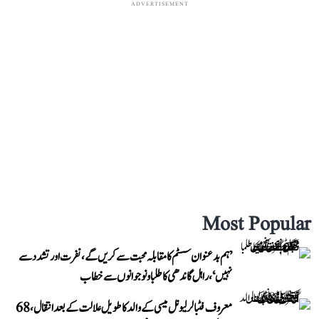
ADVERTISEMENT
Most Popular
’ہم بدعنوان سسٹم کا مقابلہ محبت سے کریں گے، نفرت اور تشدد سے
نہیں‘، راہل گاندھی کا طلبا و نوجوانوں سے خطاب
معروف فٹبالر لیونل میسی کے والد کا طویل علالت کے بعد انتقال، 68