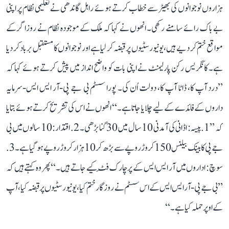
ہزاروں نوجوانوں کی بھیڑ سے خطاب کرتے ہوئے راہل گاندھی نے تعلیمی نظام پر اپنی
بے باک رائے سامنے رکھی۔ انھوں نے کہا کہ ملک کے موجودہ نظام نے روزاگر کے
مواقع ختم کر دیے ہیں، یونیورسٹیوں پر قبضہ کر لیا ہے اور نوجوانوں کا مستقبل برباد کر دیا
ہے۔ کانگریس رکن پارلیمنٹ نے اپنی بات کو واضح انداز میں پیش کرتے ہوئے کہا کہ
’’درد آپ کا، ڈاٹا آپ کا، دولت اُن کی۔ پورا سسٹم بی جے پی-آر ایس ایس-سرمایہ
داروں کے فائدے کے لیے چلایا جاتا ہے۔‘‘ انھوں نے اس کی تشریح کرتے ہوئے بتایا
کہ ’’1. پیسہ: اڈانی کی آمدنی 10 سال میں 30 گنا بڑھی۔ 2. اقتدار: 10 سالوں میں بی
جے پی کا بینک بیلنس 150 کروڑ روپے سے بڑھ کر 10 ہزار کروڑ روپے ہو گیا ہے۔ 3.
سوچ: اداروں میں آر ایس ایس کے پرچارک فِٹ کیے جاتے ہیں۔‘‘ پھر وہ کہتے ہیں کہ
’’بی جے پی-آر ایس ایس کے اس سسٹم نے روزگار ختم کیا، یونیورسٹیوں پر قبضہ کیا، آپ
کے اوپر حملہ کیا ہے۔‘‘