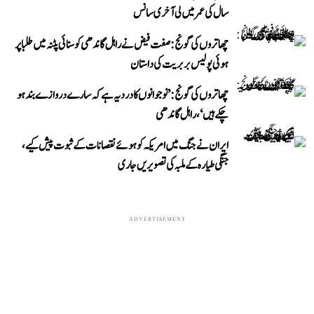
سال کی عمر میں لی آخری سانس
چھاتروں کی گونج: صفت فیض نے راہل گاندھی کو سنائی پٹنہ میں طلبا پر
ہوئی پولیس بربریت کی داستان
چھاتروں کی گونج: ’نوجوانوں کا درد یہ ہے کہ سارے دروازے بند ہو
چکے ہیں‘، راہل گاندھی
ایران نے جنگ میں امریکہ کو ہوئے نقصانات کے ثبوت پیش کیے،
جنگی طیارہ کے ملبہ کی تصویریں جاری
ADVERTISEMENT