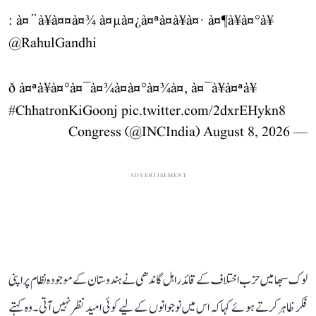
: à¤¨à¥à¤¤à¤¾ à¤µà¤¿à¤ªà¤à¥à¤· à¤¶à¥à¤°à¥
@RahulGandhi
ð à¤ªà¥à¤°à¤¯à¤¾à¤à¤°à¤¾à¤, à¤¯à¥à¤ªà¥
#ChhatronKiGoonj
pic.twitter.com/2dxrEHykn8
August 8, 2026
— Congress (@INCIndia)
ADVERTISEMENT
لوک سبھا میں حزب اختلاف کے قائد راہل گاندھی نے ہندوستان کے موجودہ نظام پر اپنی
فکر ظاہر کرتے ہوئے کہا کہ اس میں نوجوانوں کے لیے کوئی امید نظر نہیں آتی۔ وہ کہتے