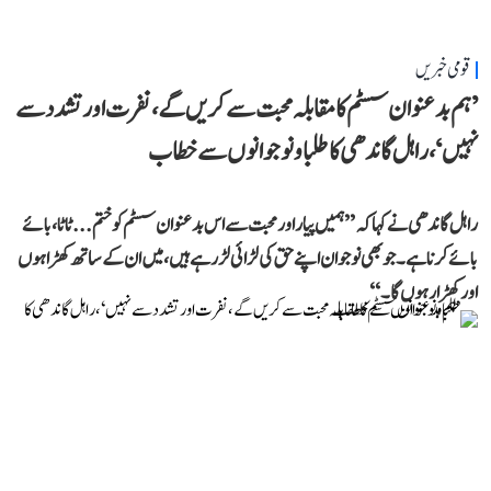
قومی خبریں
’ہم بدعنوان سسٹم کا مقابلہ محبت سے کریں گے، نفرت اور تشدد سے
نہیں‘، راہل گاندھی کا طلبا و نوجوانوں سے خطاب
راہل گاندھی نے کہا کہ ’’ہمیں پیار اور محبت سے اس بدعنوان سسٹم کو ختم... ٹاٹا، بائے
بائے کرنا ہے۔ جو بھی نوجوان اپنے حق کی لڑائی لڑ رہے ہیں، میں ان کے ساتھ کھڑا ہوں
اور کھڑا رہوں گا۔‘‘