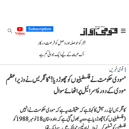
Subscription
Videos
ہجر کو حوصلہ اور وصل کو فرصت درکار
اک محبت کے لیے ایک جوانی کم ہے
قومی خبریں
’مودی حکومت نے فلسطینیوں کو چھوڑ دیا!‘ کانگریس نے وزیر اعظم
مودی کے دورۂ اسرائیل پر اٹھائے سوال
کانگریس لیڈر رمیش کا کہنا ہے کہ حقیقت یہ ہے کہ مودی حکومت نے انہیں
(فلسطینیوں کو) چھوڑ دیا ہے، وہ یہ بھول گئی ہے کہ ہندوستان 18 نومبر 1988 کو
فلسطین کو تسلیم کرنے والے اولین ممالک میں سے ایک تھا