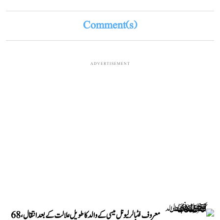
Comment(s)
ADVERTISEMENT
معروف فٹبالر لیونل میسی کے والد کا طویل علالت کے بعد انتقال، 68