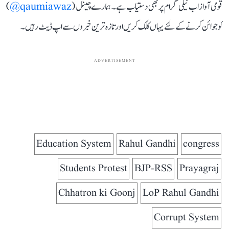
قومی آواز اب ٹیلی گرام پر بھی دستیاب ہے۔ ہمارے چینل (
qaumiawaz@
)
کو جوائن کرنے کے لئے یہاں کلک کریں اور تازہ ترین خبروں سے اپ ڈیٹ رہیں۔
ADVERTISEMENT
Education System
Rahul Gandhi
congress
Students Protest
BJP-RSS
Prayagraj
Chhatron ki Goonj
LoP Rahul Gandhi
Corrupt System