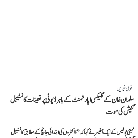
قومی خبریں
سلمان خان کے گلیکسی اپارٹمنٹ کے باہر ڈیوٹی پر تعینات کانسٹیبل
گنیش کی موت
ممبئی پولیس کے ایک آفیسر نے کہا کہ ’’ڈاکٹروں کی ابتدائی جانچ کے مطابق کانسٹیبل