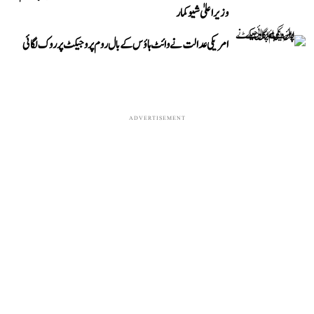
وزیر اعلیٰ شیوکمار
امریکی عدالت نے وائٹ ہاؤس کے بال روم پروجیکٹ پر روک لگائی
ADVERTISEMENT