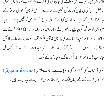
کانگریس لیڈران نے اس معاملے کی جانچ سی بی آئی کے ہم منصب اور یکساں حقوق
حاصل ایس آئی ٹی یا ہائی کورٹ کی کمیٹی سے کرانے اور سبھی ملزمین کو فوری گرفتار کیے
جانے کا مطالبہ کیا ہے۔ ساتھ ہی کہا ہے کہ بغیر جانچ کے ملزمین کو کلین چٹ دینے پر
فڑنویس کو معافی مانگنی چاہیے۔ انھوں نے متاثرہ کنبہ کو مالی امداد اور تحفظ فراہم کرنے کے
ساتھ ساتھ ڈاکٹر سمپدا منڈے کی یاد میں خاتون ڈاکٹر تحفظ ایکٹ بنائے جانے کا بھی
مطالبہ کیا۔ انھوں زور دے کر کہا کہ جب تک ڈاکٹر سمپدا منڈے کو انصاف نہیں مل
جاتا، تب تک کانگریس پارٹی اس جنگ کو جاری رکھے گی۔
قومی آواز اب ٹیلی گرام پر بھی دستیاب ہے۔ ہمارے چینل (
qaumiawaz@
)
کو جوائن کرنے کے لئے یہاں کلک کریں اور تازہ ترین خبروں سے اپ ڈیٹ رہیں۔
ADVERTISEMENT