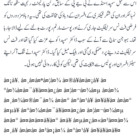
اس سے قبل سمپدا منڈے نے بی جے پی کے سابق رکن پارلیمنٹ رنجیت سنگھ نائک
نمبالکر اور ان کی شگر فیکٹری کے افسران کے دباؤ کی مخالفت کی تھی۔ یہ دباؤ مزدوروں کو
فرضی فٹ نس سرٹیفکیٹ جاری کرنے اور پوسٹ مارٹم رپورٹ بدلنے کے لیے ڈالا جا رہا
تھا۔ بہوجن سماج سے آنے کے سبب ڈاکٹر سمپدا کو بے عزت کیا گیا تھا اور فٹ نس
سرٹیفکیٹ نہ دینے پر دھمکی دی گئی اور بلیک میل کیا گیا۔ ڈاکٹر سمپدا نے تنگ آ کر اپنے
سینئر افسران اور پولیس سے شکایت کی تھی، لیکن کوئی کارروائی نہیں ہوئی۔
à¤¡à¥. à¤¸à¤à¤ªà¤¦à¤¾ à¤®à¥à¤à¤¡à¥ à¤
°à¤¾à¤à¤¨à¥à¤¤à¤¿à¤ à¤¦à¤¬à¤¾à¤µ à¤à¤¾
à¤¸à¤¾à¤®à¤¨à¤¾ à¤à¤° à¤°à¤¹à¥ à¤¥à¥à¤ à¤à¤°
à¤µà¥ à¤°à¤¾à¤à¤¨à¥à¤¤à¤¿à¤ à¤¦à¤¬à¤¾à¤µ
à¤à¤° à¤¤à¤à¤¤à¥à¤° à¤à¥ à¤µà¤¿à¤«à¤²à¤¤à¤¾
à¤¸à¥ à¤à¤à¤ à¤²à¤¡à¤¼ à¤°à¤¹à¥ à¤¥à¥à¤à¥¤