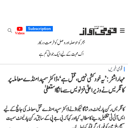
Subscription
Videos
ہجر کو حوصلہ اور وصل کو فرصت درکار
اک محبت کے لیے ایک جوانی کم ہے
قومی خبریں
مہاراشٹر: ’یہ خودکشی نہیں، قتل ہے‘، ڈاکٹر سمپدا منڈے معاملہ پر
کانگریس نے وزیر اعلیٰ فڑنویس سے مانگا استعفیٰ
کانگریس رکن پارلیمنٹ ورشا گائیکواڈ نے ڈاکٹر سمپدا منڈے قتل معاملہ کی جانچ کے لیے
ایس آئی ٹی تشکیل دینے کا مطالبہ کیا اور کہا کہ بی جے پی کے سابق رکن پارلیمنٹ سمیت
سبھی ملزمین کو فوری گرفتار کیا جائے۔