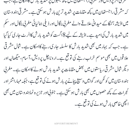
مشرقی اتر پردیش اور مغربی راجستھان میں کچھ جگہوں پر شدید بارش کا امکان ہے، جب
کہ مشرقی راجستھان میں کچھ مقامات پر شدید ترین بارش ہوسکتی ہے۔ مشرقی ہندوستان
میں اڈیشہ، گنگا کے میدانی علاقے والے مغربی بنگال اور ذیلی ہمالیائی مغربی بنگال اور سکم
میں شدید بارش کی امید ہے۔ اڈیشہ کے لیے 8 اگست کو شدید بارش کا الرٹ جاری کیا گیا
ہے۔ جب کہ بہار میں بھی شدید بارش کا سلسلہ جاری رہنے کا امکان ہے۔ شمال مشرقی
علاقوں میں بھی موسم خراب رہنے کی توقع ہے۔ اروناچل پردیش، آسام، میگھالیہ اور
دیگر شمال مشرقی ریاستوں میں بعض مقامات پر شدید بارش ہونے کا امکان ہے۔ مغربی
ہندوستان میں کونکن اور گوا میں وسیع پیمانے پر بارش ہونے کی توقع ہے، جبکہ مہاراشٹر اور
گجرات کے کچھ حصوں میں بھی بارش ہو سکتی ہے۔ جنوبی اور جزیرہ نما ہندوستان میں بھی
اچھی خاصی بارش ہونے کی توقع ہے۔
ADVERTISEMENT