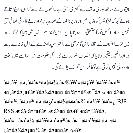
پیشوں کے ساتھ پوری طاقت سے کھڑی رہتی ہے۔ انھوں نے اسے ’راون راج‘ بتاتے
ہوئے کہا کہ فڑنویس کو وزیر اعلیٰ اور وزیر داخلہ کے عہدہ پر برقرار رہنے کا کوئی اخلاقی حق
نہیں ہے اور انھیں فوراً استعفیٰ دے دینا چاہیے۔ اتل لونڈھے نے یہ بھی بتایا کہ لوک سبھا
میں حزب اختلاف کے قائد راہل گاندھی نے ڈاکٹر سمپدا منڈے کے اہل خانہ سے بات
کی اور انھیں یقین دلایا کہ انصاف ضرور ملے گا۔ اگر حکومت اس معاملے میں سخت
کارروائی نہیں کرتی ہے تو کانگریس تحریک چلائے گی۔
à¤¡à¥. à¤¸à¤à¤ªà¤¦à¤¾ à¤®à¥à¤à¤¡à¥ à¤à¥ à¤à¥
à¤¸à¤à¤¸à¥à¤¥à¤¾à¤à¤¤ à¤¹à¤¤à¥à¤¯à¤¾ à¤¹à¥à¤
à¤¹à¥, à¤µà¥ à¤¦à¤¿à¤à¤¾à¤¤à¤¾ à¤¹à¥ à¤à¤¿ BJP-
RSS à¤à¥ à¤²à¥à¤ à¤à¥à¤ à¤­à¥ à¤à¤°à¥à¤,
à¤à¤¨à¤à¤¾ à¤à¥à¤ à¤à¥à¤ à¤¨à¤¹à¥à¤ à¤¬à¤
¿à¤à¤¾à¤¡à¤¼ à¤¸à¤à¤¤à¤¾à¥¤