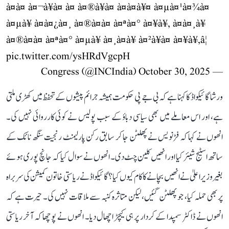
à¤à¤ à¤¬à¥à¤ à¤ à¤®à¥à¤ à¤à¤à¥¤ à¤µà¤¹à¤¾à¤
à¤µà¥ à¤à¤¿à¤¸ à¤®à¤à¤ à¤ªà¤° à¤¥à¥, à¤à¤¸à¥
à¤®à¤à¤ à¤ªà¤° à¤µà¥ à¤¸à¤­à¥ à¤²à¥à¤ à¤¥à¥,â¦
pic.twitter.com/ysHRdVgcpH
October 30, 2025
— Congress (@INCIndia)
ورشا گائیکواڈ کا کہنا ہے کہ بی جے پی حکومت ہمیشہ جرائم پیشوں کے تحفظ میں کھڑی ملتی
ہے، اور اس معاملے میں بھی سیاسی دباؤ کے سبب پولیس نے کوئی کارروائی نہیں کی۔
انھوں نے کہا کہ فڑنویس نے پھلٹن جا کر سابق رکن پارلیمنٹ رنجیت سنگھ نائک کے
ساتھ اسٹیج شیئر کیا اور انھیں کلین چٹ دی۔ انھوں نے سوال کیا کہ جانچ پوری ہوئے
بغیر وزیر اعلیٰ نے انھیں بچانے کا کام کیوں کیا؟ گائیکواڈ نے ریاستی خاتون کمیشن کی سربراہ
پر بھی حملہ کیا، جو پھلٹن گئیں، لیکن متاثرہ کنبہ سے ملاقات نہیں کی۔ حیرت ہے کہ
انھوں نے ڈاکٹر سمپدا کے کردار پر ہی کیچڑ اچھال دیا۔ انھوں نے پوچھا کہ آخر ریاستی