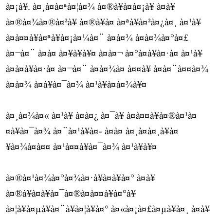
à¤¡à¥. à¤¸à¤à¤ªà¤¦à¤¾ à¤®à¥à¤à¤¡à¥ à¤à¥
à¤®à¤¾à¤®à¤²à¥ à¤®à¥à¤ à¤ªà¥à¤²à¤¿à¤¸ à¤¹à¥
à¤à¤¤à¥à¤ªà¥à¤¡à¤¼à¤¨ à¤à¤¾ à¤à¤¾à¤°à¤£
à¤¬à¤¨ à¤à¤ à¤¥à¥à¥¤ à¤à¤¬ à¤°à¤à¥à¤·à¤ à¤¹à¥
à¤­à¤à¥à¤·à¤ à¤¬à¤¨ à¤à¤¾à¤ à¤¤à¥ à¤à¤¨à¤¤à¤¾
à¤à¤¾ à¤à¥à¤¯à¤¾ à¤¹à¥à¤à¤¾à¥¤
à¤¸à¤¾à¤« à¤¹à¥ à¤à¤¿ à¤¯à¥ à¤à¤¤à¥à¤®à¤¹à¤
¤à¥à¤¯à¤¾ à¤¨à¤¹à¥à¤- à¤à¤ à¤¸à¤à¤¸à¥à¤
¥à¤¾à¤à¤¤ à¤¹à¤¤à¥à¤¯à¤¾ à¤¹à¥à¥¤
à¤®à¤¹à¤¾à¤°à¤¾à¤·à¥à¤à¥à¤° à¤à¥
à¤®à¥à¤à¥à¤¯à¤®à¤à¤¤à¥à¤°à¥
à¤¦à¥à¤µà¥à¤¨à¥à¤¦à¥à¤° à¤«à¤¡à¤£à¤µà¥à¤¸ à¤à¥