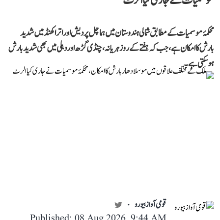
موسمیات نے جاری کیا الرٹ
محکمۂ موسمیات کے مطابق شمالی ہندوستان میں ہماچل پردیش اور اتراکھنڈ میں شدید
بارش کا امکان ہے، جب کہ ہفتے کے روز ہریانہ، چنڈی گڑھ اور دہلی میں بھی شدید بارش
ہوسکتی ہے۔
قومی آواز بیورو
Published: 08 Aug 2026, 9:44 AM