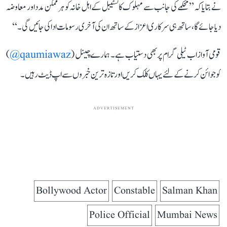
نے بتایا کہ’’ محکمے کی جانب سے مہلوک کانسٹیبل کے اہل خانہ کو ہر ممکن مدد اور معاوضہ
دیا جائے گا، ساتھ ہی سرکاری اعزاز کے ساتھ ان کی آخری رسومات ادا کی جائیں گی۔‘‘
قومی آواز اب ٹیلی گرام پر بھی دستیاب ہے۔ ہمارے چینل (
qaumiawaz@
)
کو جوائن کرنے کے لئے یہاں کلک کریں اور تازہ ترین خبروں سے اپ ڈیٹ رہیں۔
ADVERTISEMENT
Bollywood Actor
Constable
Salman Khan
Police Official
Mumbai News