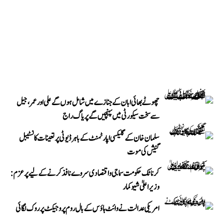
چھوٹے بھائی ابان کے جنازے میں شامل ہوں گے علی اور عمر، جیل
سے سخت سیکورٹی میں پہنچیں گے پریاگ راج
سلمان خان کے گلیکسی اپارٹمنٹ کے باہر ڈیوٹی پر تعینات کانسٹیبل
گنیش کی موت
کرناٹک حکومت سماجی و اقتصادی سروے نافذ کرنے کے لیے پرعزم:
وزیر اعلیٰ شیوکمار
امریکی عدالت نے وائٹ ہاؤس کے بال روم پروجیکٹ پر روک لگائی