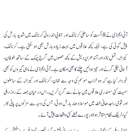
آئی ایم ڈی نے 8 اگست کو ساحلی کرناٹک اور جنوبی اندرونی کرناٹک میں شدید بارش کی
پیش گوئی کی ہے، جبکہ کچھ علاقوں میں بہت زیادہ بارش بھی ہو سکتی ہے۔ کرناٹک،
کیرالہ، تمل ناڈو اور آندھرا پردیش کے کچھ حصوں میں گرج چمک کے ساتھ طوفان،
آسمانی بجلی گرنے اور تیز ہوائیں چلنے کا بھی امکان ہے۔ آئی ایم ڈی نے ماہی گیروں کو بھی
خبردار کیا ہے کہ وہ خراب موسم کی وجہ سے عمان، کرناٹک اور کیرالہ کے ساحلوں
سمیت کئی سمندری علاقوں میں جانے سے گریز کریں۔ اس درمیان جمعہ کے روز دہلی
اور قومی راجدھانی خطہ میں موسلا دھار بارش ہوئی، جس کی وجہ سے سڑکوں پر پانی بھر
گیا، ٹریفک نظام متاثر ہوا اور پورے خطے کئی واقعات پیش آئے۔