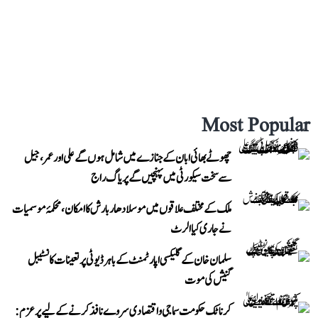
Most Popular
چھوٹے بھائی ابان کے جنازے میں شامل ہوں گے علی اور عمر، جیل
سے سخت سیکورٹی میں پہنچیں گے پریاگ راج
ملک کے مختلف علاقوں میں موسلادھار بارش کا امکان، محکمۂ موسمیات
نے جاری کیا الرٹ
سلمان خان کے گلیکسی اپارٹمنٹ کے باہر ڈیوٹی پر تعینات کانسٹیبل
گنیش کی موت
کرناٹک حکومت سماجی و اقتصادی سروے نافذ کرنے کے لیے پرعزم: