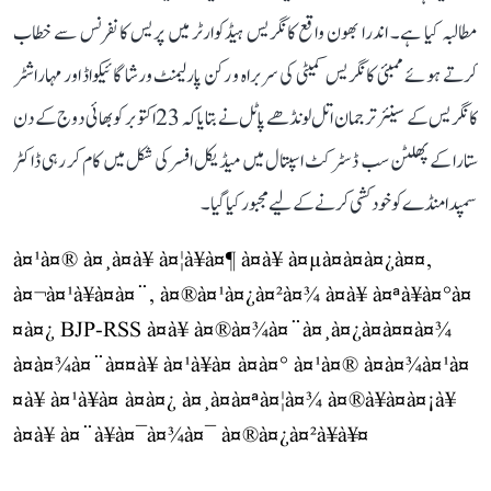
مطالبہ کیا ہے۔ اندرا بھون واقع کانگریس ہیڈکوارٹر میں پریس کانفرنس سے خطاب
کرتے ہوئے ممبئی کانگریس کمیٹی کی سربراہ و رکن پارلیمنٹ ورشا گائیکواڈ اور مہاراشٹر
کانگریس کے سینئر ترجمان اتل لونڈھے پاٹل نے بتایا کہ 23 اکتوبر کو بھائی دوج کے دن
ستارا کے پھلٹن سب ڈسٹرکٹ اسپتال میں میڈیکل افسر کی شکل میں کام کر رہی ڈاکٹر
سمپدا منڈے کو خودکشی کرنے کے لیے مجبور کیا گیا۔
à¤¹à¤® à¤¸à¤­à¥ à¤¦à¥à¤¶ à¤à¥ à¤µà¤à¤à¤¿à¤¤,
à¤¬à¤¹à¥à¤à¤¨, à¤®à¤¹à¤¿à¤²à¤¾ à¤à¥ à¤ªà¥à¤°à¤
¤à¤¿ BJP-RSS à¤à¥ à¤®à¤¾à¤¨à¤¸à¤¿à¤à¤¤à¤¾
à¤à¤¾à¤¨à¤¤à¥ à¤¹à¥à¤ à¤à¤° à¤¹à¤® à¤à¤¾à¤¹à¤
¤à¥ à¤¹à¥à¤ à¤à¤¿ à¤¸à¤à¤ªà¤¦à¤¾ à¤®à¥à¤à¤¡à¥
à¤à¥ à¤¨à¥à¤¯à¤¾à¤¯ à¤®à¤¿à¤²à¥à¥¤