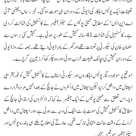
تعینات ایک پولیس اہلکار کی ڈیوٹی کے دوران ہی موت ہوگئی۔ خبر رساں ایجنسی ’آئی
اے این ایس‘ کے مطابق ممبئی پولیس کے سینئر آفیسر نے کانسٹیبل کی شناخت کر دی
ہے۔ کانسٹبیل کی شناخت 41 سالہ گنیش کے طور پر ہوئی ہے۔ گنیش کئی برسوں سے
سلمان خان کی سیکورٹی پر تعنات تھے اور گھر کے باہر ڈیوٹی دیتے تھے۔ جمعہ کے روز ڈیوٹی
کے دوران گنیش کی اچانک طبیعت خراب ہوئی، اور وہ چکر کھا کر زمین پر گر پڑے۔
موقع پر موجود دیگر پولیس اہلکاروں اور سیکورٹی اسٹاف نے کانسٹیبل گنیش کو فوراً قریبی
اسپتال میں داخل کرایا، لیکن اسپتال میں ڈاکٹروں نے جانچ کے بعد انہیں مردہ قرار دے
دیا۔ اس تعلق سے ممبئی پولیس کے ایک آفیسر نے کہا کہ ڈاکٹروں کی ابتدائی جانچ کے
مطابق کانسٹیبل گنیش کی موت ہارٹ اٹیک کی وجہ سے ہوئی ہے، اور اسپتال میں داخل
کرانے کے وقت حالت انتہائی نازک تھی۔ حادثے کی اطلاع ملتے ہی باندرہ پولیس اور
سینئر آفیسر موقع پر پہنچے۔