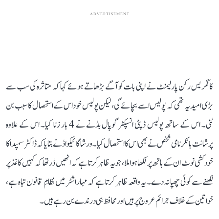
ADVERTISEMENT
کانگریس رکن پارلیمنٹ نے اپنی بات کو آگے بڑھاتے ہوئے کہا کہ متاثرہ کی سب سے
بڑی امید یہ تھی کہ پولیس اسے بچائے گی، لیکن پولیس خود اس کے استحصال کا سبب بن
گئی۔ اس کے ساتھ پولیس ڈپٹی انسپکٹر گوپال بڈنے نے 4 بار زنا کیا۔ اس کے علاوہ
پرشانت بانکر نامی شخص نے بھی اس کا استحصال کیا۔ ورشا گائیکواڈ نے بتایا کہ ڈاکٹر سمپدا کا
خودکشی نوٹ ان کے ہاتھ پر لکھا ہوا ملا، جو یہ ظاہر کرتا ہے کہ انھیں ڈر تھا کہ کہیں کاغذ پر
لکھنے سے کوئی چھپا نہ دے۔ یہ واقعہ ظاہر کرتا ہے کہ مہاراشٹر میں نظامِ قانون تباہ ہے،
خواتین کے خلاف جرائم عروج پر ہیں اور محافظ ہی درندے بن رہے ہیں۔