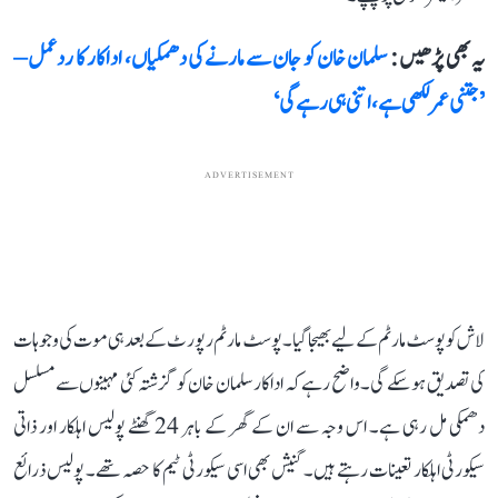
یہ بھی پڑھیں :
سلمان خان کو جان سے مارنے کی دھمکیاں، اداکار کا ردعمل –
’جتنی عمر لکھی ہے، اتنی ہی رہے گی‘
ADVERTISEMENT
لاش کو پوسٹ مارٹم کے لیے بھیجا گیا۔ پوسٹ مارٹم رپورٹ کے بعد ہی موت کی وجوہات
کی تصدیق ہو سکے گی۔ واضح رہے کہ اداکار سلمان خان کو گزشتہ کئی مہینوں سے مسلسل
دھمکی مل رہی ہے۔ اس وجہ سے ان کے گھر کے باہر 24 گھنٹے پولیس اہلکار اور ذاتی
سیکورٹی اہلکار تعینات رہتے ہیں۔ گنیش بھی اسی سیکورٹی ٹیم کا حصہ تھے۔ پولیس ذرائع