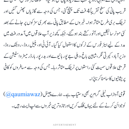
جنوبی دہلی کے ایم بی روڈ پر سب سے زیادہ پانی جمع ہو گیا، خصوصاً ایئر فورس اسٹیشن کے
قریب پانی کی سطح تقریباً 4 فٹ تک پہنچ گئی، جس کی وجہ سے گاڑیاں پھنس گئیں اور
ٹریفک بری طرح متاثر ہوا۔ خبروں کے مطابق پانی سے بھری سڑکوں پر جانے کے بعد
کئی موٹر سائیکلیں اور آٹو رکشے بند ہو گئے، جبکہ کچھ زیر آب علاقوں میں آمدورفت میں
مدد کے لیے ایئر فورس کے ٹرکوں کا استعمال کیا گیا۔ آئی ٹی او، پٹیل روڈ، روہتک روڈ،
وزیرآباد، کیرتی نگر، شاہین باغ، دہلی جے پور ہائیوے اور بدر پور بارڈر میٹرو اسٹیشن کے
قریبی علاقوں سمیت کئی راستوں پر ٹریفک متاثر رہا۔ جس کی وجہ سے مسافروں کو کافی
پریشانیوں کا سامنا کرنا پڑا۔
قومی آواز اب ٹیلی گرام پر بھی دستیاب ہے۔ ہمارے چینل (
qaumiawaz@
)
کو جوائن کرنے کے لئے یہاں کلک کریں اور تازہ ترین خبروں سے اپ ڈیٹ رہیں۔
ADVERTISEMENT