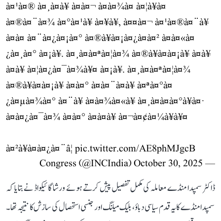
à¤¹à¤® à¤¸à¤­à¥ à¤à¤¬ à¤­à¤¾à¤ à¤¦à¥à¤
à¤®à¤¨à¤¾ à¤°à¤¹à¥ à¤¥à¥, à¤¤à¤¬ à¤¹à¤®à¤¨à¥
à¤à¤ à¤¨à¤¿à¤¡à¤° à¤®à¥à¤¡à¤¿à¤à¤² à¤à¤«à¤
¿à¤¸à¤° à¤¡à¥. à¤¸à¤à¤ªà¤¦à¤¾ à¤®à¥à¤à¤¡à¥ à¤à¥
à¤à¥ à¤¦à¤¿à¤¯à¤¾à¥¤ à¤¡à¥. à¤¸à¤à¤ªà¤¦à¤¾
à¤®à¥à¤à¤¡à¥ à¤à¤° à¤à¤¨à¤à¥ à¤ªà¤°à¤
¿à¤µà¤¾à¤° à¤¨à¥ à¤à¤¾à¤«à¥ à¤¸à¤à¤à¤°à¥à¤·
à¤à¤¿à¤¯à¤¾ à¤à¤° à¤à¤à¥ à¤¬à¤¢à¤¼à¥à¥¤
à¤²à¥à¤à¤¿à¤¨â¦
pic.twitter.com/AE8phMJgcB
October 30, 2025
— Congress (@INCIndia)
ڈاکٹر سمپدا منڈے معاملہ کی مکمل تفصیل پیش کرتے ہوئے ورشا گائیکواڈ نے بتایا کہ
سمپدا منڈے کا یہ قدم سیاسی دباؤ، بلیک میلنگ اور جنسی استحصال کی سازش کا نتیجہ تھا۔