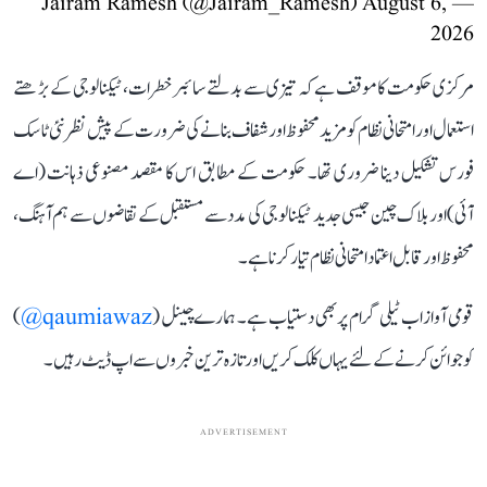
August 6,
— Jairam Ramesh (@Jairam_Ramesh)
2026
مرکزی حکومت کا موقف ہے کہ تیزی سے بدلتے سائبر خطرات، ٹیکنالوجی کے بڑھتے
استعمال اور امتحانی نظام کو مزید محفوظ اور شفاف بنانے کی ضرورت کے پیش نظر نئی ٹاسک
فورس تشکیل دینا ضروری تھا۔ حکومت کے مطابق اس کا مقصد مصنوعی ذہانت (اے
آئی) اور بلاک چین جیسی جدید ٹیکنالوجی کی مدد سے مستقبل کے تقاضوں سے ہم آہنگ،
محفوظ اور قابل اعتماد امتحانی نظام تیار کرنا ہے۔
قومی آواز اب ٹیلی گرام پر بھی دستیاب ہے۔ ہمارے چینل (
qaumiawaz@
)
کو جوائن کرنے کے لئے یہاں کلک کریں اور تازہ ترین خبروں سے اپ ڈیٹ رہیں۔
ADVERTISEMENT