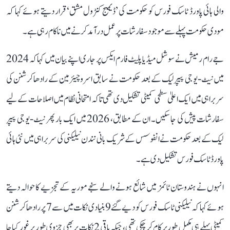
والی ہائی پاورڈ ٹاسک فورس کو حکومت کی ’ڈیمیج کنٹرول مشق‘ قرار دیتے ہوئے کہا کہ
مودی حکومت پہلے سے موجود سفارشات پر عمل درآمد کرنے میں ناکام رہی ہے۔
جے رام رمیش نے سوشل میڈیا پلیٹ فارم ایکس پر جاری اپنے بیان میں کہا کہ 2024
میں نیٹ-یو جی پیپر لیک کے بعد حکومت نے سابق اسرو چیئرمین کے رادھاکرشنن کی
سربراہی میں ایک اعلیٰ سطحی کمیٹی تشکیل دی تھی تاکہ امتحانی نظام میں اصلاحات کے لیے
سفارشات پیش کی جا سکیں۔ ان کے مطابق، 2026 میں ایک بار پھر نیٹ-یو جی پیپر
لیک کے بعد حکومت نے انفوسس کے شریک بانی نندن نیلیکنی کی سربراہی میں نئی ہائی
پاورڈ ٹاسک فورس تشکیل دی ہے۔
انہوں نے ہندوستان ٹائمز میں شائع ہونے والے سنجے موریہ کے تجزیے کا حوالہ دیتے
ہوئے کہا کہ نیلیکنی ٹاسک فورس کو دیے گئے 9 بنیادی نکات میں سے 7 پر رادھاکرشنن
کمیٹی پہلے ہی مکمل طور پر کام کر چکی تھی، جبکہ باقی 2 نکات پر بھی جزوی طور پر غور کیا جا