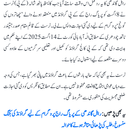
راہل گاندھی کا یہ ردعمل اس وقت سامنے آیا جب کایستھ پاٹھ شالہ (کے پی) ٹرسٹ
نے 8 اگست کو پریاگ راج کے کے پی گراؤنڈ میں منعقد ہونے والے ’چھاتروں کی
گونج‘ پروگرام کے لیے دی گئی اجازت واپس لے لی۔ ٹرسٹ کے قائم مقام صدر جتیندر
ناتھ چودھری کے مطابق الٰہ آباد ہائی کورٹ نے 14 اگست 2025 کے اپنے حکم میں
ہدایت دی تھی کہ کے پی کالج گراؤنڈ کو کھیل اور تعلیمی سرگرمیوں کے علاوہ کسی
دوسرے مقصد کے لیے استعمال نہ کیا جائے۔
ٹرسٹ نے یہ بھی کہا کہ حالیہ بارشوں کے باعث گراؤنڈ میں پانی بھر گیا ہے، جس کی وجہ
سے وہاں عوامی اجتماع کا انعقاد محفوظ نہیں ہے۔ ان کے مطابق کانگریس کو دی گئی اجازت
ضلعی مجسٹریٹ کی منظوری سے مشروط تھی۔
یہ بھی پڑھیں :
راہل گاندھی کے پریاگ راج پروگرام کے لیے گراؤنڈ کی بکنگ
منسوخ، طلبہ کی پڑھائی متاثر ہونے کا حوالہ