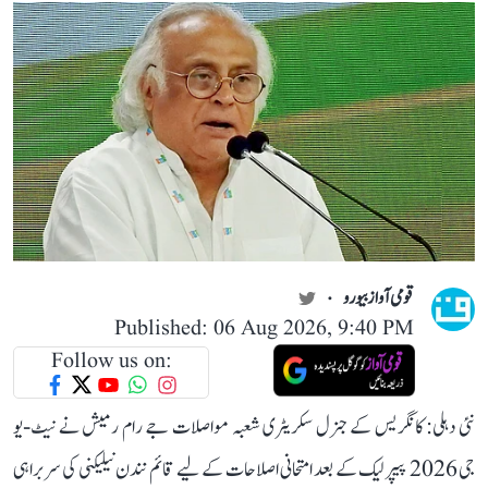
قومی آواز بیورو
Published: 06 Aug 2026, 9:40 PM
Follow us on:
نئی دہلی: کانگریس کے جنرل سکریٹری شعبہ مواصلات جے رام رمیش نے نیٹ-یو
جی 2026 پیپر لیک کے بعد امتحانی اصلاحات کے لیے قائم نندن نیلیکنی کی سربراہی