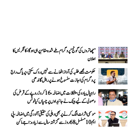
’چھاتروں کی گونج‘ پروگرام طے شدہ مقام پر ہی ہوگا، کانگریس کا
اعلان
حکومت مجھے طلبہ کی آواز اٹھانے سے نہیں روک سکتی، پریاگ راج
پروگرام کی اجازت منسوخ ہونے پر راہل گاندھی
راجپال یادو کی مشکلات میں اضافہ، 16 کروڑ روپے کے قرض کی
وصولی کے لیے بینک نے جائیداوں پر چسپاں کیا نوٹس
موسمی اثرات الگ کرنے پر بھی دہلی کی حقیقی آلودگی میں اضافہ، پی
ایم 10 مسلسل 68 روز سے گزشتہ سال سے زیادہ: اجے ماکن