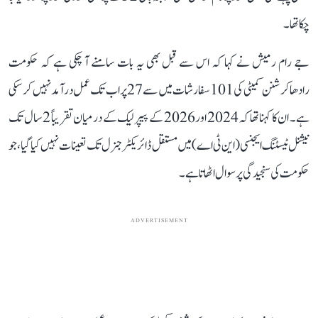
چکا تھا۔
جے رام رمیش نے کہا کہ اس سے قبل بھی یہ بات سامنے آ چکی ہے کہ حکومت
رادھاکرشنن کمیٹی کی 101 سفارشات میں سے 27 پر اب تک عمل درآمد نہیں کر سکی
ہے۔ ان کا کہنا تھا کہ 2024 اور 2026 کے پیپر لیک کے درمیان تقریباً 2 سال تک
نیشنل ٹیسٹنگ ایجنسی (این ٹی اے) میں مستقل ڈائریکٹر جنرل تک تعینات نہیں کیا گیا، جو
حکومت کی سنجیدگی پر سوال اٹھاتا ہے۔
ADVERTISEMENT