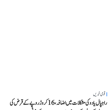
قومی خبریں
راجپال یادو کی مشکلات میں اضافہ، 16 کروڑ روپے کے قرض کی