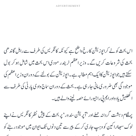
ADVERTISEMENT
اس بحث کو لے کر اپوزیشن کا رخ واضح ہے کیونکہ کانگریس کی طرف سے راہل گاندھی
بحث کی شروعات کریں گے۔ وزیر اعظم نریندر مودی اس بحث میں شامل ہوکر بول
سکتے ہیں جو اپوزیشن کا ایک اہم مطالبہ ہے۔ اپوزیشن کے بولنے کے دوران وزیر اعظم کی
موجودگی بھی ضروری مانی جا رہی ہے۔ بحث کے دوران سماج وادی پارٹی کی طرف سے
اکھلیش یادو اور ایم پی راجیو رائے حصہ لینے والے ہیں۔
پہلگام دہشت گردانہ حملے اور ’آپریشن سندور‘ پر بحث کے پیش نظر کانگریس نے اپنے
لوک سبھا اراکین کو وہپ جاری کرکے پیر سے تین دنوں تک ایوان میں موجود رہنے کو