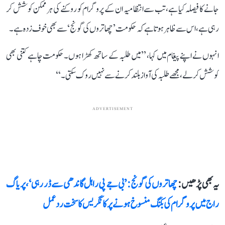
جانے کا فیصلہ کیا ہے، تب سے انتظامیہ ان کے پروگرام کو روکنے کی ہر ممکن کوشش کر
رہی ہے، اس سے ظاہر ہوتا ہے کہ حکومت ’چھاتروں کی گونج‘ سے بھی خوف زدہ ہے۔
انہوں نے اپنے پیغام میں کہا، ’’میں طلبہ کے ساتھ کھڑا ہوں۔ حکومت چاہے کتنی بھی
کوشش کر لے، مجھے طلبہ کی آواز بلند کرنے سے نہیں روک سکتی۔‘‘
ADVERTISEMENT
یہ بھی پڑھیں :
چھاتروں کی گونج: ’بی جے پی راہل گاندھی سے ڈر رہی‘، پریاگ
راج میں پروگرام کی بکنگ منسوخ ہونے پر کانگریس کا سخت ردعمل