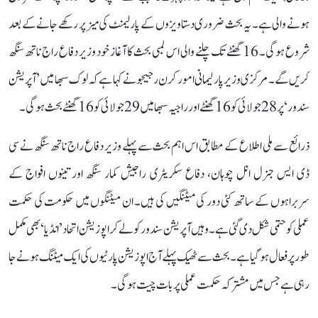
ہونے والی ہے۔ یہ بحث ضروری دستاویزوں کے پارلیمنٹ کی میز پر رکھے جانے کے بعد
شروع ہوگی۔ 16 گھنٹے تک چلنے والی اس لمبی بحث کا آغاز خود وزیر دفاع راج ناتھ سنگھ
کریں گے۔ مرکزی وزیر پارلیمانی امور کرن رجیجو نے کہا ہے کہ لوک سبھا میں ’آپریشن
سندور‘ پر 28 جولائی کو 16 گھنٹے اور راجیہ سبھا میں 29 جولائی کو 16 گھنٹے بحث ہوگی۔
ذرائع سے ملی اطلاع کے مطابق اس اہم بحث سے پہلے وزیر دفاع راج ناتھ سنگھ نے سی
ڈی ایس جنرل انل چوہان، دفاع سکریٹری راجیش کمار سنگھ اور تینوں افواج کے
سربراہوں کے ساتھ کئی دور کی میٹنگیں کی ہیں۔ ان میٹنگوں میں حکومت کی حکمت
عملی کو حتمی شکل دی گئی ہے۔ وہیں آپریشن سندور کو لے کر اپوزیشن اتحاد ’انڈیا‘ بھی مکمل
طور پر فعال ہو گیا ہے۔ بحث سے ٹھیک پہلے آج اپوزیشن پارٹیوں کی ایک میٹنگ ہونے جا
رہی ہے جس میں مشترکہ حکمت عملی پر بات چیت ہوگی۔