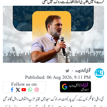
کرے، انہیں طلبہ کی آواز اٹھانے سے روک نہیں سکتی
قومی آواز بیورو
Published: 06 Aug 2026, 9:11 PM
Follow us on:
نئی دہلی: کانگریس کے رکن پارلیمنٹ اور لوک سبھا میں قائدِ حزبِ اختلاف راہل گاندھی