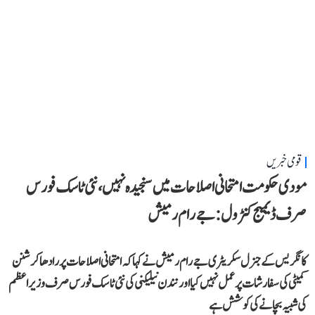
قومی خبریں
مودی حکومت امتحانی اصلاحات میں سنجیدہ نہیں، نئی ٹاسک فورس
صرف ڈیمیج کنٹرول: جے رام رمیش
کانگریس کے جنرل سکریٹری جے رام رمیش نے کہا کہ امتحانی اصلاحات پر رادھاکرشنن
کمیٹی کی سفارشات پر عمل نہیں کیا اور نندن نیلیکنی کی نئی ٹاسک فورس صرف وزیر اعظم
کی شبیہ بچانے کی کوشش ہے