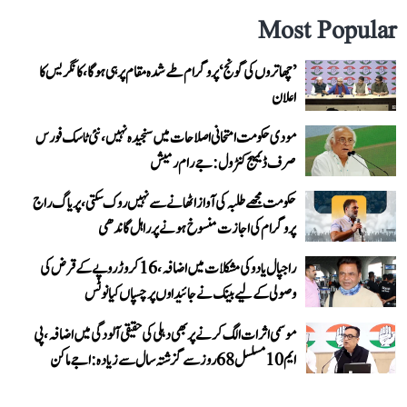
Most Popular
’چھاتروں کی گونج‘ پروگرام طے شدہ مقام پر ہی ہوگا، کانگریس کا
اعلان
مودی حکومت امتحانی اصلاحات میں سنجیدہ نہیں، نئی ٹاسک فورس
صرف ڈیمیج کنٹرول: جے رام رمیش
حکومت مجھے طلبہ کی آواز اٹھانے سے نہیں روک سکتی، پریاگ راج
پروگرام کی اجازت منسوخ ہونے پر راہل گاندھی
راجپال یادو کی مشکلات میں اضافہ، 16 کروڑ روپے کے قرض کی
وصولی کے لیے بینک نے جائیداوں پر چسپاں کیا نوٹس
موسمی اثرات الگ کرنے پر بھی دہلی کی حقیقی آلودگی میں اضافہ، پی
ایم 10 مسلسل 68 روز سے گزشتہ سال سے زیادہ: اجے ماکن