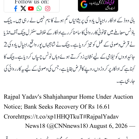
Follow us on:
بالی ووڈ کے اداکار راجپال یادو کی پریشانیاں کم ہونے کا نام نہیں لے رہی ہیں۔ چیک
باؤنس معاملے میں قانونی کارروائی کا سامنا کر رہے اداکار کے خلاف سنٹرل بینک آف انڈیا
نے قرض وصولی کے عمل کو تیز کر دیا ہے۔ بینک نے شاہجہاں پور واقع راجپال یادو کی 2
جائیدادوں کو نیلامی کے لیے نشان زد کرتے ہوئے وہاں نوٹس چسپاں کر دیا ہے۔ بینک کا
کہنا ہے کہ اداکار پر کروڑوں روپے کا قرض بقایا ہے، جس کی وصولی کے لیے یہ کارروائی کی
جا رہی ہے۔
Rajpal Yadav's Shahjahanpur Home Under Auction
Notice; Bank Seeks Recovery Of Rs 16.61
Crore
https://t.co/xp1HHQTkuT
#RajpalYadav
August 6, 2026
— News18 (@CNNnews18)