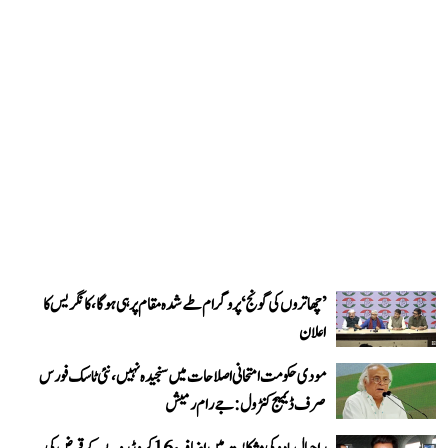
’چھاتروں کی گونج‘ پروگرام طے شدہ مقام پر ہی ہوگا، کانگریس کا
اعلان
مودی حکومت امتحانی اصلاحات میں سنجیدہ نہیں، نئی ٹاسک فورس
صرف ڈیمیج کنٹرول: جے رام رمیش