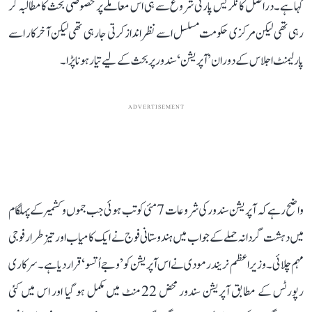
کہا ہے۔ دراصل کانگریس پارٹی شروع سے ہی اس معاملے پر خصوصی بحث کا مطالبہ کر
رہی تھی لیکن مرکزی حکومت مسلسل اسے نظر انداز کرتی جا رہی تھی لیکن آخر کار اسے
پارلیمنٹ اجلاس کے دوران ’آپریشن‘ سندور پر بحث کے لیے تیار ہونا پڑا۔
ADVERTISEMENT
واضح رہے کہ آپریشن سندور کی شروعات 7 مئی کو تب ہوئی جب جموں و کشمیر کے پہلگام
میں دہشت گردانہ حملے کے جواب میں ہندوستانی فوج نے ایک کامیاب اور تیز طرار فوجی
مہم چلائی۔ وزیر اعظم نریندر مودی نے اس آپریشن کو ’وجے اُتسو‘ قرار دیا ہے۔ سرکاری
رپورٹس کے مطابق آپریشن سندور محض 22 منٹ میں مکمل ہو گیا اور اس میں کئی