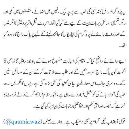
یہ پروگرام راہل گاندھی کی طلبہ سے پرچہ لیک، فیس میں اضافے، نشستوں میں کمی اور
دیگر تعلیمی مسائل پر بات چیت کے لیے طے کیا گیا تھا۔ اس سے قبل اتر پردیش کانگریس
کے صدر اجے رائے نے پروگرام کی تیاریوں کا جائزہ لینے کے لیے پریاگ راج کا دورہ کیا
تھا۔
اجے رائے نے واضح کیا کہ مقام کی اجازت منسوخ ہونے کے باوجود راہل گاندھی 8
اگست کو پریاگ راج ضرور آئیں گے اور طلبہ سے ملاقات کرکے ان کے مسائل سنیں
گے۔ دوسری جانب اس معاملے پر سیاسی کشیدگی بھی بڑھ گئی ہے، جہاں کانگریس اسے
طلبہ کی آواز دبانے کی کوشش قرار دے رہی ہے، جبکہ مقام فراہم کرنے والے ٹرسٹ کا
کہنا ہے کہ فیصلہ عدالتی حکم اور حفاظتی وجوہات کی بنیاد پر کیا گیا ہے۔
قومی آواز اب ٹیلی گرام پر بھی دستیاب ہے۔ ہمارے چینل (
qaumiawaz@
)