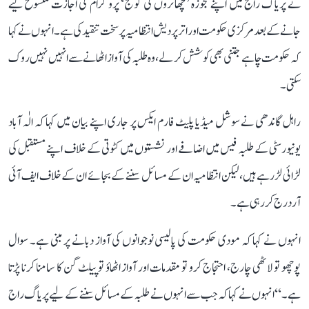
نے پریاگ راج میں اپنے مجوزہ ’چھاتروں کی گونج‘ پروگرام کی اجازت منسوخ کیے
جانے کے بعد مرکزی حکومت اور اتر پردیش انتظامیہ پر سخت تنقید کی ہے۔ انہوں نے کہا
کہ حکومت چاہے جتنی بھی کوشش کر لے، وہ طلبہ کی آواز اٹھانے سے انہیں نہیں روک
سکتی۔
راہل گاندھی نے سوشل میڈیا پلیٹ فارم ایکس پر جاری اپنے بیان میں کہا کہ الٰہ آباد
یونیورسٹی کے طلبہ فیس میں اضافے اور نشستوں میں کٹوتی کے خلاف اپنے مستقبل کی
لڑائی لڑ رہے ہیں، لیکن انتظامیہ ان کے مسائل سننے کے بجائے ان کے خلاف ایف آئی
آر درج کر رہی ہے۔
انہوں نے کہا کہ مودی حکومت کی پالیسی نوجوانوں کی آواز دبانے پر مبنی ہے۔ سوال
پوچھو تو لاٹھی چارج، احتجاج کرو تو مقدمات اور آواز اٹھاؤ تو پیلٹ گن کا سامنا کرنا پڑتا
ہے۔‘‘ انہوں نے کہا کہ جب سے انہوں نے طلبہ کے مسائل سننے کے لیے پریاگ راج