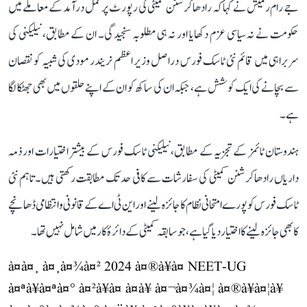
جے رام رمیش نے کہا کہ رادھاکرشنن کمیٹی کی رپورٹ پر عمل درآمد کے معاملے میں
حکومت نے نہ سیاسی عزم دکھایا اور نہ ہی مطلوبہ سنجیدگی۔ ان کے مطابق، نیلیکنی کی
سربراہی میں قائم نئی ٹاسک فورس دراصل وزیر اعظم نریندر مودی کی شبیہ کو نقصان
سے بچانے کی ایک کوشش ہے، جبکہ ان کی ساکھ کو ان کے اپنے حلقوں میں بھی جھٹکا لگا
ہے۔
ہندوستان ٹائمز کے تجزیہ کے مطابق، نیلیکنی ٹاسک فورس کے بیشتر اختیارات اور ذمہ
داریاں رادھاکرشنن کمیٹی کی سفارشات سے کافی حد تک مطابقت رکھتی ہیں۔ تاہم نئی
ٹاسک فورس کو پورے امتحانی نظام کا جائزہ لینے اور این ٹی اے کے قانونی و انتظامی ڈھانچے
کا بھی جائزہ لینے کا اختیار دیا گیا ہے، جو سابقہ کمیٹی کے دائرۂ کار میں شامل نہیں تھا۔
à¤à¤¸ à¤¸à¤¾à¤² 2024 à¤®à¥à¤ NEET-UG
à¤ªà¥à¤ªà¤° à¤²à¥à¤ à¤à¥ à¤¬à¤¾à¤¦ à¤®à¥à¤¦à¥