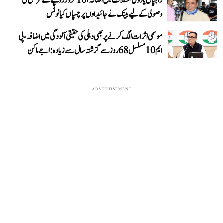
راجپال یادو کی مشکلات میں اضافہ، 16 کروڑ روپے کے قرض کی
وصولی کے لیے بینک نے جائیداوں پر چسپاں کیا نوٹس
موسمی اثرات الگ کرنے پر بھی دہلی کی حقیقی آلودگی میں اضافہ، پی
ایم 10 مسلسل 68 روز سے گزشتہ سال سے زیادہ: اجے ماکن
ADVERTISEMENT