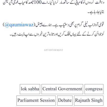
دہشت گردوں کو کامیابی کے ساتھ مار گرایا گیا۔ اسے 100 فیصد کامیاب فوجی آپریشن
بتایا جا رہا ہے۔
قومی آواز اب ٹیلی گرام پر بھی دستیاب ہے۔ ہمارے چینل (
qaumiawaz@
)
کو جوائن کرنے کے لئے یہاں کلک کریں اور تازہ ترین خبروں سے اپ ڈیٹ رہیں۔
ADVERTISEMENT
lok sabha
Central Government
congress
Parliament Session
Debate
Rajnath Singh