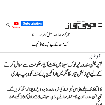
Subscription
Videos
ہجر کو حوصلہ اور وصل کو فرصت درکار
اک محبت کے لیے ایک جوانی کم ہے
قومی خبریں
’آپریشن سندور‘ پر لوک سبھا میں بحث آج، حکومت سے سوال کرنے
کے لیے اپوزیشن تیار، کانگریس اراکین پارلیمنٹ کو وہپ جاری
16 گھنٹے تک چلنے والی اس لمبی بحث کی شروعات وزیر دفاع راج ناتھ سنگھ کریں گے۔
’آپریشن سندور‘ اور پہلگام حملہ معاملے پر راجیہ سبھا میں 29 جولائی کو 16 گھنٹے بحث
ہوگی۔