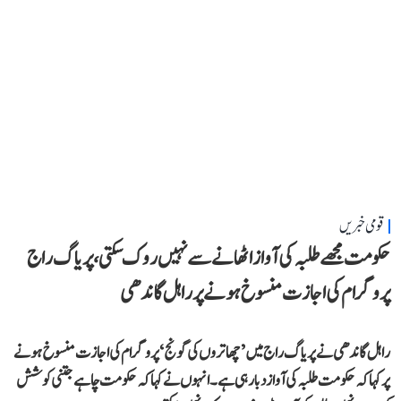
قومی خبریں
حکومت مجھے طلبہ کی آواز اٹھانے سے نہیں روک سکتی، پریاگ راج
پروگرام کی اجازت منسوخ ہونے پر راہل گاندھی
راہل گاندھی نے پریاگ راج میں ’چھاتروں کی گونج‘ پروگرام کی اجازت منسوخ ہونے
پر کہا کہ حکومت طلبہ کی آواز دبا رہی ہے۔ انہوں نے کہا کہ حکومت چاہے جتنی کوشش