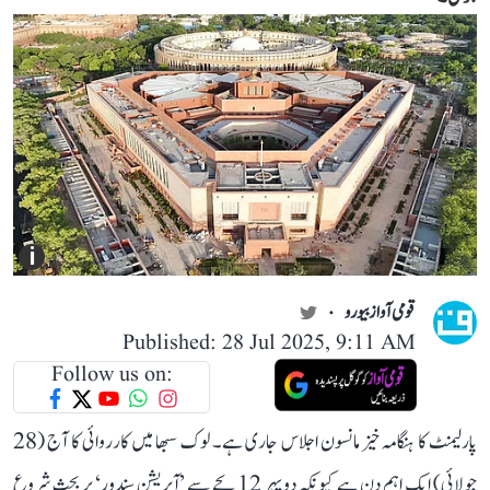
i
قومی آواز بیورو
Published: 28 Jul 2025, 9:11 AM
Follow us on:
پارلیمنٹ کا ہنگامہ خیز مانسون اجلاس جاری ہے۔ لوک سبھا میں کارروائی کا آج (28
جولائی) ایک اہم دن ہے کیونکہ دوپہر 12 بجے سے ’آپریشن سندور‘ پر بحث شروع