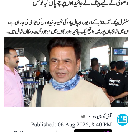
وصولی کے لیے بینک نے جائیداوں پر چسپاں کیا نوٹس
سنٹرل بینک آف انڈیا کے ذریعہ راجپال یادو کی جن جائیدادوں کی نیلامی کی جا رہی ہے،
ان میں شاہجہاں پور میں واقع ایک جائیداد اور گاؤں میں موجود کھیت و مکان شامل ہیں۔
قومی آواز بیورو
Published: 06 Aug 2026, 8:40 PM