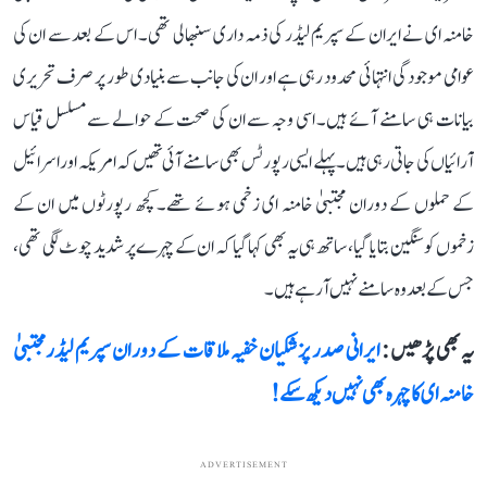
خامنہ ای نے ایران کے سپریم لیڈر کی ذمہ داری سنبھالی تھی۔ اس کے بعد سے ان کی
عوامی موجودگی انتہائی محدود رہی ہے اور ان کی جانب سے بنیادی طور پر صرف تحریری
بیانات ہی سامنے آئے ہیں۔ اسی وجہ سے ان کی صحت کے حوالے سے مسلسل قیاس
آرائیاں کی جاتی رہی ہیں۔ پہلے ایسی رپورٹس بھی سامنے آئی تھیں کہ امریکہ اور اسرائیل
کے حملوں کے دوران مجتبیٰ خامنہ ای زخمی ہوئے تھے۔ کچھ رپورٹوں میں ان کے
زخموں کو سنگین بتایا گیا، ساتھ ہی یہ بھی کہا گیا کہ ان کے چہرے پر شدید چوٹ لگی تھی،
جس کے بعد وہ سامنے نہیں آرہے ہیں۔
یہ بھی پڑھیں :
ایرانی صدر پزشکیان خفیہ ملاقات کے دوران سپریم لیڈر مجتبیٰ
خامنہ ای کا چہرہ بھی نہیں دیکھ سکے!
ADVERTISEMENT