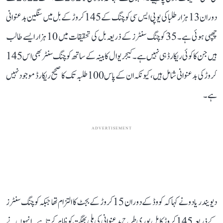
دوران 13 ہزار طلبا کی یو پی ایس سی کوچنگ کے 145 کروڑ کے بل میں سنگین بدعنوانی
چھپی ہوئی ہے۔ 35 کوچنگ سنٹرز کے ذریعہ بل کی تحقیقات میں 10 ہزار ایسے طالب
ہیں جن کا کوئی ریکارڈ ہی نہیں ہے۔ کیجریوال کابینہ کے ساتھ کوچنگ سنٹر بھی اس 145
کروڑ کی بدعنوانی شامل ہیں، کیونکہ ان کے پاس 100 طلبہ تک کا صحیح ریکارڈ موجود نہیں
ہے۔
ADVERTISEMENT
دیویندر یادو نے کہا کہ کووڈ کے دوران 15 کروڑ کے بجٹ کا التزام تھا جبکہ کوچنگ سنٹرز
کے ذریعہ 145 کروڑ کا بل پوری طرح بدعنوانی کی ملی بھگت کو ظاہر کرتا ہے۔ انہوں نے