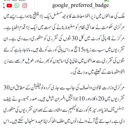
ملک کی عدالتوں میں زیر التوا معاملات کا بوجھ مسلسل ایک بڑا چیلنج بنا ہوا ہے۔ ایسے میں
مرکزی حکومت نے عدالتی نظام کو مضبوط بنانے کی سمت میں ایک بڑا قدم اٹھایا ہے۔
مرکز نے 4 ہائی کورٹ میں کل 30 ججوں کی تقرری کو منظوری دے دی ہے۔ ان
تقرریوں میں سب سے زیادہ 15 جج مدراس ہائی کورٹ کو ملے ہیں۔ مانا جا رہا ہے کہ نئے
ججوں کی تقرری سے عدالتوں میں خالی پڑی اسامیوں کو بھرنے اور طویل عرصے سے زیر
التوا مقدمات کے تصفیے میں مدد ملے گی۔
مرکزی وزارت قانون و انصاف کی جانب سے جاری کردہ نوٹیفکیشن کے مطابق ان 30
تقرریوں میں 20 وکلاء اور 10 جوڈیشیل افسران شامل ہیں۔ صدر جمہوریہ نے چیف
جسٹس آف انڈیا اور سپریم کورٹ کالیجیم سے مشاورت کے بعد ان تقرریوں کی منظوری
دی ہے۔ اب نئے جج آنے والے دنوں میں حلف اٹھا کر اپنا عہدہ سنبھال سکتے ہیں۔ اس