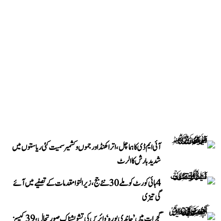
آئی ایم ڈی کا ہماچل، اتراکھنڈ اور جموں و کشمیر سمیت کئی ریاستوں میں
شدید بارش کا الرٹ
4 ہائی کورٹ کو ملے 30 نئے جج، زیر التوا مقدمات کے تصفیے میں آئے
گی تیزی
گجرات میں ’چاندی پورہ‘ وائرس کی تشویشناک صورتحال، 39 کیسز