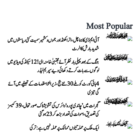
Most Popular
آئی ایم ڈی کا ہماچل، اتراکھنڈ اور جموں و کشمیر سمیت کئی ریاستوں میں
شدید بارش کا الرٹ
جنگ کے بعد پہلی بار نظر آئے مجتبیٰ خامنہ ای! 12 سیکنڈ کی ویڈیو میں
لوگوں سے بات کرتے دکھائی دیے سپریم لیڈر
4 ہائی کورٹ کو ملے 30 نئے جج، زیر التوا مقدمات کے تصفیے میں آئے
گی تیزی
گجرات میں ’چاندی پورہ‘ وائرس کی تشویشناک صورتحال، 39 کیسز
کی تصدیق، اموات کی تعداد بڑھ کر 23 ہوگئی
ایک ملک پر حملہ تینوں ممالک پر حملہ نہیں ہے: ترکی