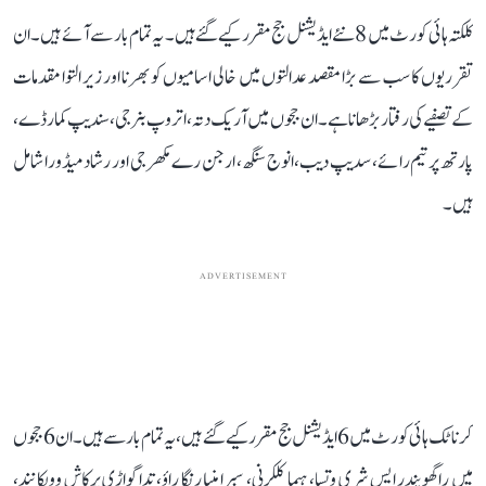
کلکتہ ہائی کورٹ میں 8 نئے ایڈیشنل جج مقرر کیے گئے ہیں۔ یہ تمام بار سے آئے ہیں۔ ان
تقرریوں کا سب سے بڑا مقصد عدالتوں میں خالی اسامیوں کو بھرنا اور زیر التوا مقدمات
کے تصفیے کی رفتار بڑھانا ہے۔ ان ججوں میں آریک دتہ، اتروپ بنرجی، سندیپ کمار ڈے،
پارتھ پرتیم رائے، سدیپ دیب، انوج سنگھ، ارجن رے مکھرجی اور رشاد میڈورا شامل
ہیں۔
ADVERTISEMENT
کرناٹک ہائی کورٹ میں 6 ایڈیشنل جج مقرر کیے گئے ہیں، یہ تمام بار سے ہیں۔ ان 6 ججوں
میں راگھویندر ایس شری وتسا، ہیما کلکرنی، سبرامنیا رنگا راؤ، تداگواڑی پرکاش وویکانند،