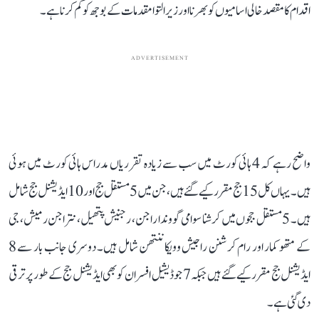
اقدام کا مقصد خالی اسامیوں کو بھرنا اور زیر التوا مقدمات کے بوجھ کو کم کرنا ہے۔
ADVERTISEMENT
واضح رہے کہ 4 ہائی کورٹ میں سب سے زیادہ تقرریاں مدراس ہائی کورٹ میں ہوئی
ہیں۔ یہاں کل 15 جج مقرر کیے گئے ہیں، جن میں 5 مستقل جج اور 10 ایڈیشنل جج شامل
ہیں۔ 5 مستقل ججوں میں کرشنا سوامی گووندا راجن، رجنیش پتھیل، نتراجن رمیش، جی
کے متھو کمار اور رام کرشنن راجیش وویکاننتھن شامل ہیں۔ دوسری جانب بار سے 8
ایڈیشنل جج مقرر کیے گئے ہیں جبکہ 7 جوڈیشیل افسران کو بھی ایڈیشنل جج کے طور پر ترقی
دی گئی ہے۔