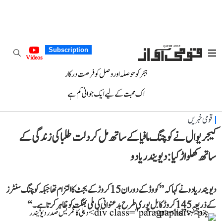
Subscription
Videos
ہجر کو حوصلہ اور وصل کو فرصت درکار
اک محبت کے لیے ایک جوانی کم ہے
قومی خبریں
کیجریوال نے کوچنگ مافیا کے ساتھ مل کر دلت طلبا کی زندگی کے
ساتھ کھلواڑ کیا: دیویندر یادو
دیویندر یادو نے کہا کہ ’’کووڈ کے دوران 15 کروڑ کے بجٹ کا التزام تھا جبکہ کوچنگ سنٹرز
کے ذریعہ 145 کروڑ کا بل پوری طرح بدعنوانی کی ملی بھگت کو ظاہر کرتا ہے۔‘‘