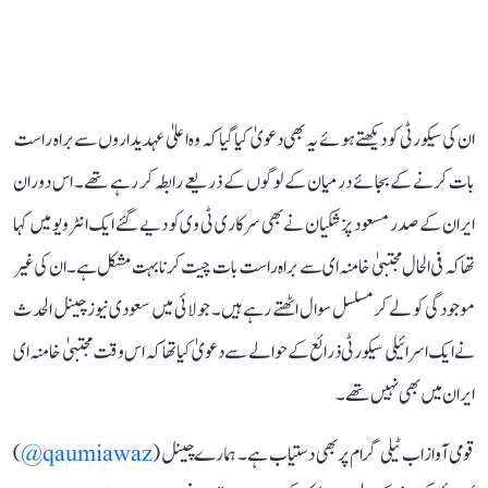
ان کی سیکورٹی کو دیکھتے ہوئے یہ بھی دعویٰ کیا گیا کہ وہ اعلیٰ عہدیداروں سے براہ راست
بات کرنے کے بجائے درمیان کے لوگوں کے ذریعے رابطہ کر رہے تھے۔ اس دوران
ایران کے صدر مسعود پزشکیان نے بھی سرکاری ٹی وی کو دیے گئے ایک انٹرویو میں کہا
تھا کہ فی الحال مجتبیٰ خامنہ ای سے براہ راست بات چیت کرنا بہت مشکل ہے۔ ان کی غیر
موجودگی کو لے کر مسلسل سوال اٹھتے رہے ہیں۔ جولائی میں سعودی نیوز چینل الحدث
نے ایک اسرائیلی سیکورٹی ذرائع کے حوالے سے دعویٰ کیا تھا کہ اس وقت مجتبیٰ خامنہ ای
ایران میں بھی نہیں تھے۔
قومی آواز اب ٹیلی گرام پر بھی دستیاب ہے۔ ہمارے چینل (
qaumiawaz@
)