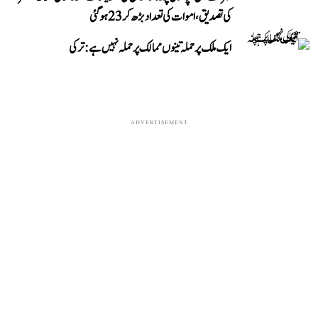
کی تصدیق، اموات کی تعداد بڑھ کر 23 ہوگئی
ایک ملک پر حملہ تینوں ممالک پر حملہ نہیں ہے: ترکی
ADVERTISEMENT