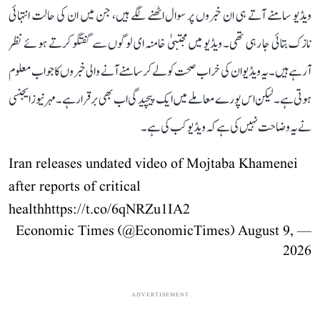
ویڈیو سامنے آتے ہی ان خبروں پر سوال اٹھنے لگے ہیں، جن میں ان کی حالت انتہائی
نازک بتائی جا رہی تھی۔ ویڈیو میں مجتبیٰ خامنہ ای لوگوں سے گفتگو کرتے ہوئے نظر
آرہے ہیں۔ یہ ویڈیو ان کی خراب صحت کو لے کر سامنے آنے والی خبروں کا جواب معلوم
ہوتی ہے۔ لیکن اس پورے معاملے میں ایک پیچیدگی اب بھی برقرار ہے۔ مہر نیوز ایجنسی
نے یہ وضاحت نہیں کی ہے کہ ویڈیو کب کی ہے۔
Iran releases undated video of Mojtaba Khamenei
after reports of critical
health
https://t.co/6qNRZu1IA2
August 9,
— Economic Times (@EconomicTimes)
2026
ADVERTISEMENT