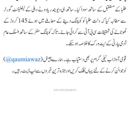
طلبا کے مستقبل کے ساتھ سودا کیا۔ ساتھ ہی دیویندر یادو نے دہلی کے لیفٹیننٹ گورنر
سے مطالبہ کیا کہ دلت طلبا کو کوچنگ دینے کے معاملے میں ہوئے 145 کروڑ کے
گھوٹالے کی تحقیقات سی بی آئی سے کرائی جائے۔ تاکہ کوچنگ سنٹر کے ساتھ منسلک عام
آدمی پارٹی کے نیٹ ورک کا خلاصہ ہو سکے۔
قومی آواز اب ٹیلی گرام پر بھی دستیاب ہے۔ ہمارے چینل (
qaumiawaz@
)
کو جوائن کرنے کے لئے یہاں کلک کریں اور تازہ ترین خبروں سے اپ ڈیٹ رہیں۔
ADVERTISEMENT