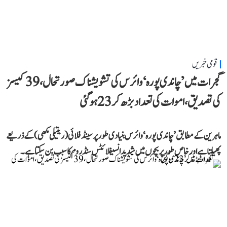
قومی خبریں
گجرات میں ’چاندی پورہ‘ وائرس کی تشویشناک صورتحال، 39 کیسز
کی تصدیق، اموات کی تعداد بڑھ کر 23 ہوگئی
ماہرین کے مطابق ’چاندی پورہ‘ وائرس بنیادی طور پر سینڈ فلائی (ریتیلی مکھی) کے ذریعے
پھیلتا ہے اور خاص طور پر بچوں میں شدید انسیفلائٹس سنڈروم کا سبب بن سکتا ہے۔