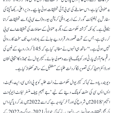
بدعنوانی کیا ہے، اس معاملے کی سی بی آئی تحقیقات ہونی چاہیے۔ وزیر اعلیٰ ریکھا گپتا کی
سفارش پر لیفٹیننٹ گورنر کے ذریعہ اینٹی کرپشن بیورو (اے سی بی) سے تحقیقات کرانا
ناکافی ہے۔ کیونکہ گزشتہ حکومت کے دیگر بدعنوانی کے معاملات کی تحقیقات اے سی بی
کر رہی ہے، جس کے تحت قصوروار قرار دیے جانے کے باوجود اب تک سخت کارروائی
نہیں ہوئی ہے۔‘‘ ساتھ ہی انہوں نے مطالبہ کیا ہے کہ 145 کروڑ روپے کے غبن کی
رقم عام آدمی پارٹی اور کوچنگ مافیا سے وصولی جائے۔ کیجریوال نے جھاڑو کا انتخابی نشان
اور ڈاکٹر امبیڈکر کی تصویر لگا کر دلت طلبا کے مستقبل کے ساتھ کھلواڑ کیا ہے۔
دیویندر یادو نے کہا کہ کیجریوال حکومت نے دلت طلبہ کو یو پی ایس سی، نیٹ، کلیٹ،
ایس ایس سی کی مفت کوچنگ دینے کے لیے ’جے بھیم چیف منسٹر ٹیلنٹ ڈیولپمنٹ
اسکیم‘ 2018 میں شروع کی اور آخر کیا وجہ ہے کہ اسے 2022 میں بند کر دیا گیا، اس
کی بھی تحقیقات ہونی چاہیے۔ انہوں نے کہا کہ جولائی 2021 سے اگست 2022 کے