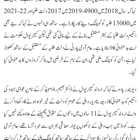
کہا کہ سال 2018 میں 4900، 2019 میں 2017 دلت طلبا اور 22-2021
میں 13000 طلبہ کو کوچنگ دینے کا ریکارڈ ہے۔ ساتھ ہی انہوں نے کہا کہ جے بھی
اسکیم دلت طلبا کے بہتر مستقبل بنانے کے لیے بنائی گئی تھی لیکن کیجریوال حکومت نے
اسے بدعنوانی کا اڈا بنا دیا ہے۔ عام آدمی پارٹی نے دلت طلبہ کے مستقبل کے ساتھ کھلواڑ
کیا ہے، جن کو کوچنگ ملنی تھی، ان کے نام کے فرضی بل بنا کر کروڑوں کا بدعنوانی کیا
گیا۔
دیویندر یادو نے کہا کہ اروند کیجریوال نے ڈاکٹر بھیم راؤ امبیڈکر کے نام پر عوامی بہبود کی
اسکیم کو بدعنوانی کا ذریعہ بنا دیا۔ دہلی کے عوام کو دلت کے خیر خواہ ہونے کا دکھاوا کرنے
والے اروند کیجریوال نے 11 سالوں میں دلتوں کے حقوق چھیننے کے علاوہ کچھ نہیں کیا
ہے۔ کووڈ میں جب دہلی کے لاکھوں پریوار معاشی بحران سے نبرد آزما تھے، عام آدمی
پارٹی لوگوں کی سانسوں کا سودا کرنے کے ساتھ ساتھ کوچنگ مافیا کے ساتھ مل کر دلت