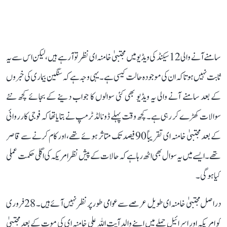
سامنے آنے والی 12 سیکنڈ کی ویڈیو میں مجتبیٰ خامنہ ای نظر تو آ رہے ہیں، لیکن اس سے یہ
ثابت نہیں ہوتا کہ ان کی موجودہ حالت کیسی ہے۔ یہی وجہ ہے کہ سنگین بیماری کی خبروں
کے بعد سامنے آنے والی یہ ویڈیو بھی کئی سوالوں کا جواب دینے کے بجائے کچھ نئے
سوالات کھڑے کر رہی ہے۔ کچھ وقت پہلے ڈونالڈ ٹرمپ نے بتایا تھا کہ فوجی کارروائی
کے بعد مجتبیٰ خامنہ ای تقریباً 90 فیصد تک متاثر ہوئے تھے، اور کام کرنے سے قاصر
تھے۔ ایسے میں یہ سوال بھی اٹھ رہا ہے کہ حالات کے پیش نظر امریکہ کی اگلی حکمت عملی
کیا ہوگی۔
دراصل مجتبیٰ خامنہ ای طویل عرصے سے عوامی طور پر نظر نہیں آئے ہیں۔ 28 فروری
کو امریکہ اور اسرائیل حملے میں اپنے والد آیت اللہ علی خامنہ ای کی موت کے بعد مجتبیٰ