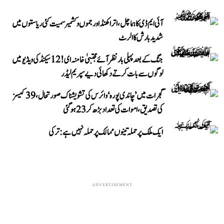
آئی ایم ڈی کا ہماچل، اتراکھنڈ اور جموں و کشمیر سمیت کئی ریاستوں میں
شدید بارش کا الرٹ
جنگ کے بعد پہلی بار نظر آئے مجتبیٰ خامنہ ای! 12 سیکنڈ کی ویڈیو میں
لوگوں سے بات کرتے دکھائی دیے سپریم لیڈر
گجرات میں ’چاندی پورہ‘ وائرس کی تشویشناک صورتحال، 39 کیسز
کی تصدیق، اموات کی تعداد بڑھ کر 23 ہوگئی
ایک ملک پر حملہ تینوں ممالک پر حملہ نہیں ہے: ترکی
ADVERTISEMENT