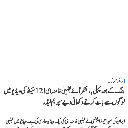
دیگر ممالک
جنگ کے بعد پہلی بار نظر آئے مجتبیٰ خامنہ ای! 12 سیکنڈ کی ویڈیو میں
لوگوں سے بات کرتے دکھائی دیے سپریم لیڈر
ایران کی ’مہر‘ نیوز ایجنسی نے مجتبیٰ خامنہ ای کی ایک ویڈیو جاری کی ہے۔ ویڈیو میں مجتبیٰ