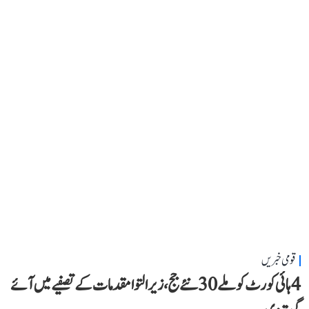
قومی خبریں
4 ہائی کورٹ کو ملے 30 نئے جج، زیر التوا مقدمات کے تصفیے میں آئے