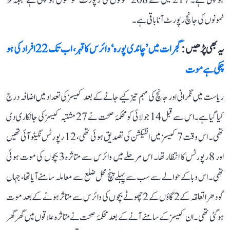
ہو چکی ہے۔ 217 میں سے 208 نمونوں کی رپورٹ موصول ہو چکی ہے جبکہ 9
نمونوں کی جانچ رپورٹ آنا باقی ہے۔
یہ بھی پڑھیں :
گجرات میں ’چاندی پورہ‘ وائرس کا قہر، اب تک 22 افراد کی ہو
چکی ہے موت
ریاست میں نگرانی اور جانچ کی مہم تیز کیے جانے کے بعد کیسز کی تعداد میں اضافہ درج
کیا گیا ہے۔ اس سے قبل 14 جولائی کو محکمۂ صحت نے 27 مشتبہ کیسز کی جانکاری دی
تھی۔ اس وقت 7 کیسز میں انفیکشن کی تصدیق ہوئی تھی، 12 رپورٹس نگیٹو آئی تھیں
اور 8 رپورٹس کا انتظار تھا۔ اس مرحلے میں وائرس سے متاثرہ 3 بچوں کی موت ہوئی
تھی۔ اس وبا کے حوالے سے سب سے پہلے پنچ محل ضلع سے معاملہ سامنے آیا تھا، جہاں
گودھرا تعلقہ کے 2 گاؤں کے 2 چھوٹے بچوں کی وائرس سے متاثر ہونے کے بعد موت
ہو گئی تھی۔ ان کیسز کے سامنے آنے کے بعد محکمۂ صحت نے متاثرہ علاقوں میں گھر گھر