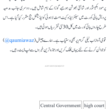
پرمود بکیشور اور شانتی بھوشن ہومبے گوڑا کے نام شامل ہیں۔ دوسری جانب مدھیہ
پردیش ہائی کورٹ میں سینئر ایڈوکیٹ امت لاہوٹی کو ایڈیشنل جج مقرر کیا گیا ہے۔ اس
طرح چاروں ہائی کورٹ میں کل 30 نئی تقرریاں ہوئی ہیں۔
قومی آواز اب ٹیلی گرام پر بھی دستیاب ہے۔ ہمارے چینل (
qaumiawaz@
)
کو جوائن کرنے کے لئے یہاں کلک کریں اور تازہ ترین خبروں سے اپ ڈیٹ رہیں۔
ADVERTISEMENT
Central Government
high court