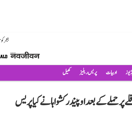
ہجر کو
ڈیوز
ادبیات
پریس ریلیز
کھیل
لے پر حملے کے بعد اوپیندر کشواہا نے کیا پریس