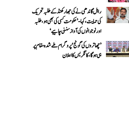
راہل گاندھی نے کی جھارکھنڈ کے طلبہ تحریک
کی حمایت، کہا- ’حکومت کسی کی بھی ہو، طلبہ
اور نوجوانوں کی آواز سننی چاہیے‘
’چھاتروں کی گونج‘ پروگرام طے شدہ مقام پر
ہی ہوگا، کانگریس کا اعلان