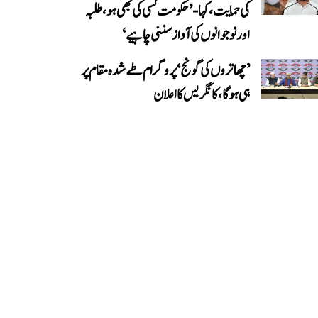
کی حمایت، کہا- ’حکومت کسی کی بھی ہو، طلبہ
اور نوجوانوں کی آواز سننی چاہیے‘
’چھاتروں کی گونج‘ پروگرام طے شدہ مقام پر
ہی ہوگا، کانگریس کا اعلان