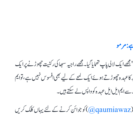
 ہے: مرمو
ے ایک لالی پاپ تھمایا گیا۔ مجھے راجیہ سبھا کی رکنیت چھوڑنے پر ایک
 کا عہدہ چھوڑتے ہوئے ایک لمحے کے لیے بھی افسوس نہیں ہے، تو ایم
جھ سے ایم ایل ایل عہدہ کو واپس لے سکتے ہیں۔
(
qaumiawaz@
) کو جوائن کرنے کے لئے یہاں کلک کریں