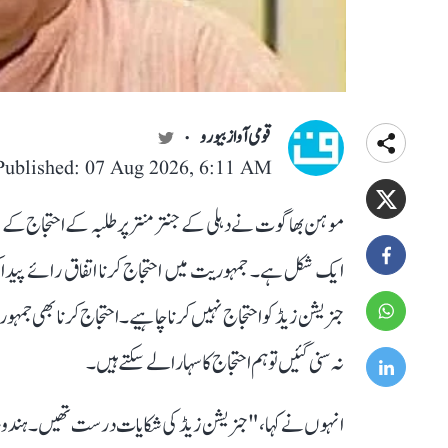
قومی آواز بیورو
Published: 07 Aug 2026, 6:11 AM
موہن بھاگوت نے دہلی کے جنتر منتر پر طلبہ کے احتجاج ک
ایک شکل ہے۔ جمہوریت میں احتجاج کرنا اتفاق رائے پیدا 
جنریشن زیڈ کو احتجاج نہیں کرنا چاہیے۔احتجاج کرنا بھی جم
نہ سنی گئیں تو ہم احتجاج کا سہارا لے سکتے ہیں۔
انہوں نے کہا، " جنریشن زیڈ کی شکایات درست تھیں۔ ہندوستانی