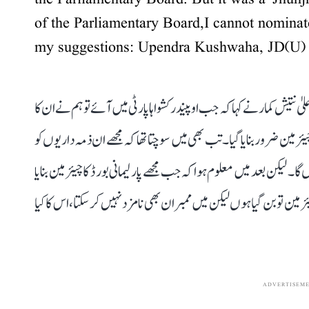
of the Parliamentary Board,I cannot nominat
my suggestions: Upendra Kushwaha, JD(U
 نتیش کمار نے کہا کہ جب اوپیندر کشواہا پارٹی میں آئے تو ہم نے ان کا
 چیئرمین ضرور بنایا گیا۔ تب بھی میں سوچتا تھا کہ مجھے ان ذمہ داریوں کو
۔ لیکن بعد میں معلوم ہوا کہ جب مجھے پارلیمانی بورڈ کا چیئرمین بنایا
رمین تو بن گیا ہوں لیکن میں ممبران بھی نامزد نہیں کر سکتا، اس کا کیا
ADVERTISEM