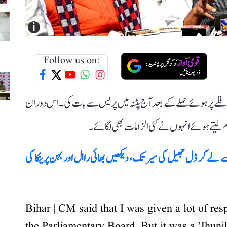
i
Follow us on:
 قافلے پر ہوئے حملے کے بعد آج پٹنہ میں پریس سے بات کی۔ اس دوران
نام لیتے ہوئے انہوں نے کئی الزامات بھی لگائے۔
ے کر ڈل جھیل کی سیر تک، دیکھیں بھائی راہل اور بہن پرینکا کی
Bihar | CM said that I was given a lot of re
the Parliamentary Board. But it was a 'Jhun