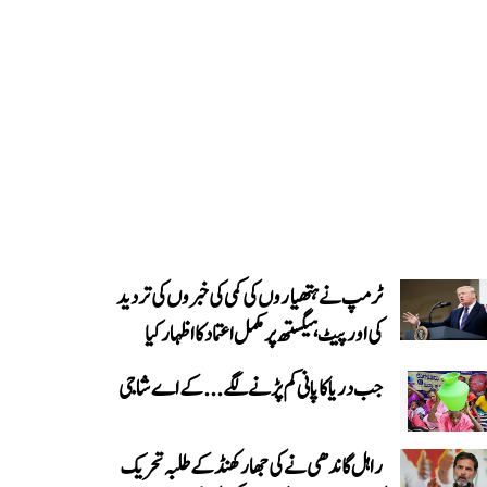
ٹرمپ نے ہتھیاروں کی کمی کی خبروں کی تردید
کی اور پیٹ ہیگستھ پر مکمل اعتماد کا اظہار کیا
جب دریا کا پانی کم پڑنے لگے...کے اے شاجی
راہل گاندھی نے کی جھارکھنڈ کے طلبہ تحریک