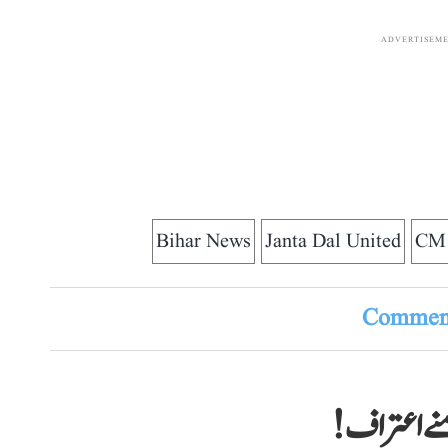
ADVERTISEM
Bihar News
Janta Dal United
CM 
Comment
نے اعتراف!