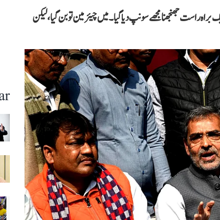
تو ایک براہ راست جھنجھنا مجھے سونپ دیا گیا۔ میں چیئرمین تو بن گیا، لیکن
ar