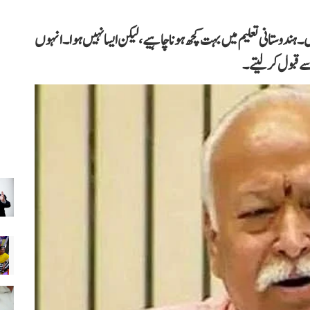
دوستانی تعلیم میں بہت کچھ ہونا چاہیے، لیکن ایسا نہیں ہوا۔انہوں
ے قبول کر لیتے۔