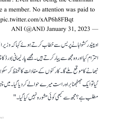
e a member. No attention was paid to
)
pic.twitter.com/xAP6h8FBqt
January 31, 2023
— ANI (@ANI)
اوپیندر کشواہا نے پریس سے خطاب کرتے ہوئے کہا کہ وزیر اعلیٰ
احترام کیا اور وہ مجھ سے پیار کرتے ہیں۔ مجھے پارلیمانی بورڈ کا
نبھانے کا موقع ملے گا۔ کارکنوں کے مفادات کا تحفظ کر سکوں گا
گیا تو ایک جھنجھنا براہ راست میرے حوالے کر دیا گیا۔ میں چیئ
مطلب ہے؟ مجھ سے کبھی کوئی مشورہ نہیں کیا گیا۔"
ENT