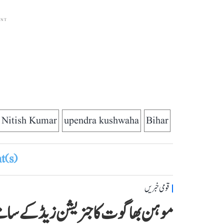
ENT
Nitish Kumar
upendra kushwaha
Bihar
(s)
قومی خبریں
موہن بھاگوت کا جنریشن زیڈ کے سام