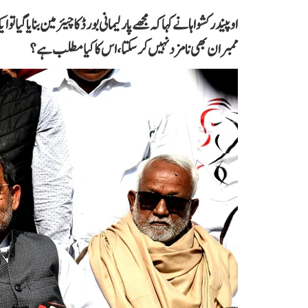
اوپیندر کشواہا نے کہا کہ مجھے پارلیمانی بورڈ کا چیئرمین بنایا گیا 
ممبران بھی نامزد نہیں کر سکتا، اس کا کیا مطلب ہے؟