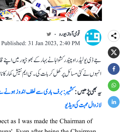
قومی آواز بیورو
Published: 31 Jan 2023, 2:40 PM
جے ڈی یو لیڈر اوپیندر کشواہا نے بہار کے بھوجپور میں اپنے
انہوں نے کئی مسائل پر کھل کر بات کی۔ سی ایم نتیش کمار کا 
یہ بھی پڑھیں :
کشمیر: برف باری سے لطف اندوز ہونے سے ل
لازوال محبت کی ویڈیو
spect as I was made the Chairman of
jhuna'. Even after being the Chairman