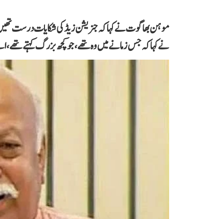
موہن بھاگوت نے کہاکہ جنریشن زیڈ کی شکایات درست تھیں۔ ہن
نے کہا کہ جس زمانے میں وہ تھے،جو کچھ بزرگ کہتے تھے، اس