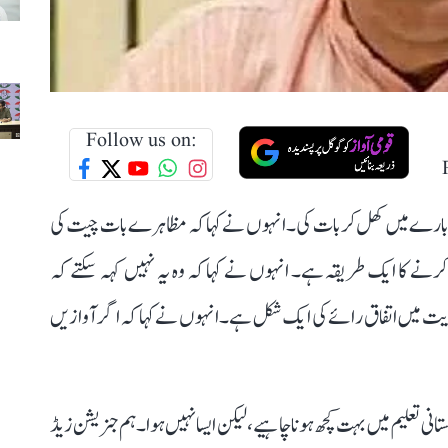
Follow us on:
ے بارے میں کھل کر بات کی۔ انہوں نے کہا کہ مظاہرے بات چیت کی
کرنے کا ایک طریقہ ہے۔ انہوں نے کہا کہ وہ یہ نہیں کہہ سکتے کہ
ہوریت میں اتفاق رائے کی ایک شکل ہے۔انہو ں نے کہا کہ اگر آوازیں
 تعلیم میں بہت کچھ ہونا چاہیے، لیکن ایسا نہیں ہوا۔ ہم جنریشن زیڈ