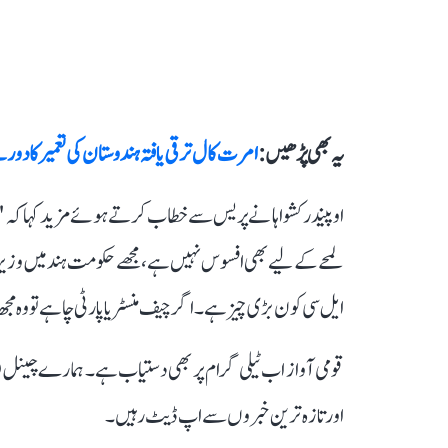
یہ بھی پڑھیں :
امرت کال ترقی یافتہ ہندوستان کی تعمیر کا دور
اوپیندر کشواہا نے پریس سے خطاب کرتے ہوئے مزید کہا کہ "مجھ
لمحے کے لیے بھی افسوس نہیں ہے، مجھے حکومت ہند میں وزیر
ایل سی کون بڑی چیز ہے۔ اگر چیف منسٹر یا پارٹی چاہے تو وہ م
قومی آواز اب ٹیلی گرام پر بھی دستیاب ہے۔ ہمارے چینل 
اور تازہ ترین خبروں سے اپ ڈیٹ رہیں۔