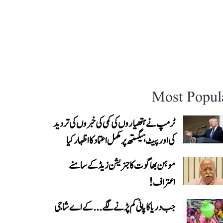
Most Popul
ٹرمپ نے ہتھیاروں کی کمی کی خبروں کی تردید
کی اور پیٹ ہیگستھ پر مکمل اعتماد کا اظہار کیا
موہن بھاگوت کا جنریشن زیڈ کے سامنے
اعتراف!
جب دریا کا پانی کم پڑنے لگے...کے اے شاجی