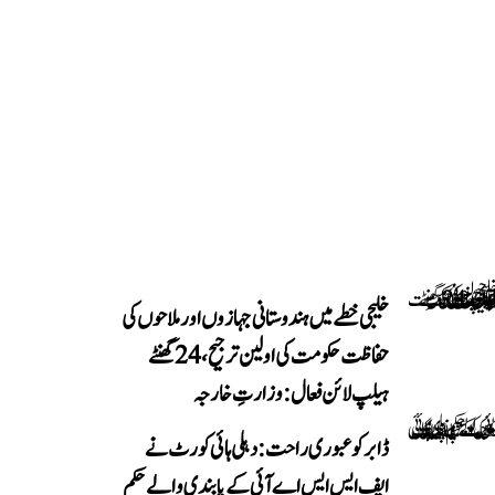
خلیجی خطے میں ہندوستانی جہازوں اور ملاحوں کی
حفاظت حکومت کی اولین ترجیح، 24 گھنٹے
ہیلپ لائن فعال: وزارتِ خارجہ
ڈابر کو عبوری راحت: دہلی ہائی کورٹ نے
ایف ایس ایس اے آئی کے پابندی والے حکم