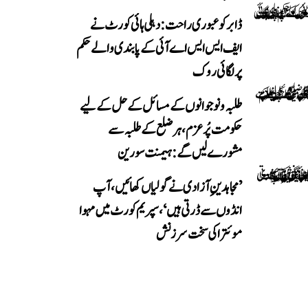
ڈابر کو عبوری راحت: دہلی ہائی کورٹ نے
ایف ایس ایس اے آئی کے پابندی والے حکم
پر لگائی روک
طلبہ و نوجوانوں کے مسائل کے حل کے لیے
حکومت پُرعزم، ہر ضلع کے طلبہ سے
مشورے لیں گے: ہیمنت سورین
’مجاہدینِ آزادی نے گولیاں کھائیں، آپ
انڈوں سے ڈرتی ہیں‘، سپریم کورٹ میں مہوا
موئترا کی سخت سرزنش