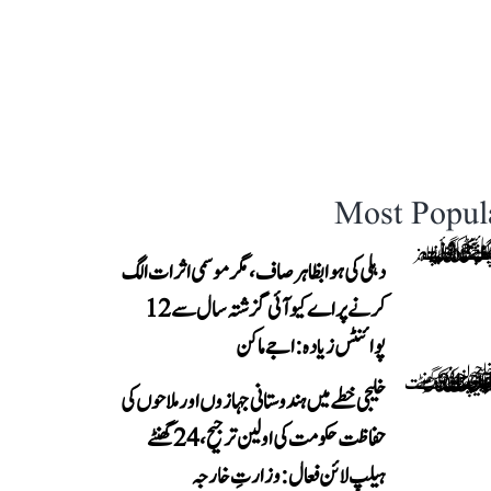
Most Popul
دہلی کی ہوا بظاہر صاف، مگر موسمی اثرات الگ
کرنے پر اے کیو آئی گزشتہ سال سے 12
پوائنٹس زیادہ: اجے ماکن
خلیجی خطے میں ہندوستانی جہازوں اور ملاحوں کی
حفاظت حکومت کی اولین ترجیح، 24 گھنٹے
ہیلپ لائن فعال: وزارتِ خارجہ