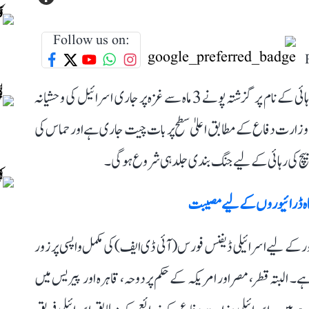
Follow us on:
تل ابیب: حماس کے ذریعے یرغمال بنائے گئے شہریوں کی رہائی کے نام پر گزشتہ پونے 3 ماہ سے غزہ پر جاری اسرائیل کی وحشیانہ
یلی وزارت دفاع کے مطابق اعلیٰ سطح پر بات چیت جاری ہے اور حماس کی
 بیچ کی رہائی کے لیے جنگ بندی جلد ہی شروع ہو گی۔
نگاہ ڈرائیوروں کے لیے مصیبت
ے لیے اسرائیلی ڈیفنس فورس (آئی ڈی ایف) کی مکمل واپسی پر زور
۔ البتہ قطر، مصر اور امریکہ کے حکم پر دوحہ، قاہرہ اور پیریس میں