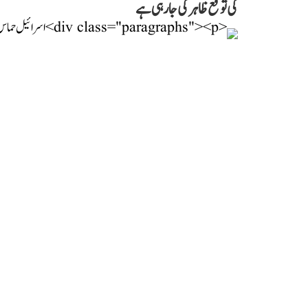
کی توقع ظاہر کی جا رہی ہے