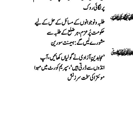
پر لگائی روک
طلبہ و نوجوانوں کے مسائل کے حل کے لیے
حکومت پُرعزم، ہر ضلع کے طلبہ سے
مشورے لیں گے: ہیمنت سورین
’مجاہدینِ آزادی نے گولیاں کھائیں، آپ
انڈوں سے ڈرتی ہیں‘، سپریم کورٹ میں مہوا
موئترا کی سخت سرزنش