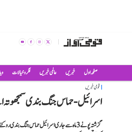
صفحہ اول
خبریں
عالمی خبریں
فکر و خیالات
وی
قومی خبریں
اسرائیل - حماس جنگ بندی سمجھوتہ اگ
گزشتہ پونے 3 ماہ سے جاری اسرائیل حماس جنگ بند