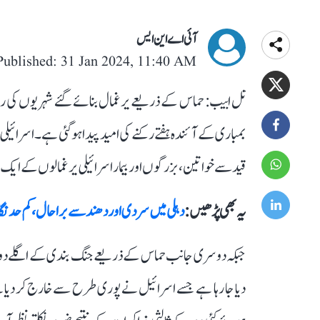
آئی اے این ایس
Published: 31 Jan 2024, 11:40 AM
بمباری کے آئندہ ہفتے رکنے کی امید پیدا ہو گئی ہے۔ اسرائ
قید سے خواتین، بزرگوں اور بیمار اسرائیلی یرغمالوں کے ایک
یہ بھی پڑھیں :
دہلی میں سردی اور دھند سے برا حال، کم حد 
جبکہ دوسری جانب حماس کے ذریعے جنگ بندی کے اگلے دور ک
دیا جا رہا ہے جسے اسرائیل نے پوری طرح سے خارج کر دیا ہے