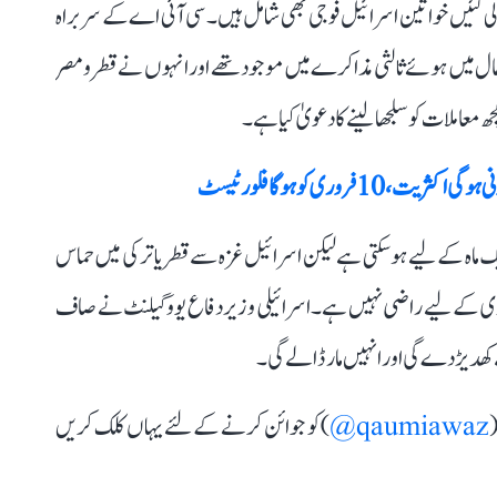
گئیں خواتین اسرائیل فوجی بھی شامل ہیں۔ سی آئی اے کے سربراہ
 حال میں ہوئے ثالثی مذاکرے میں موجود تھے اور انہوں نے قطر و مصر
املات کو سلجھا لینے کا دعویٰ کیا ہے۔
 فروری کو ہوگا فلور ٹیسٹ
 ماہ کے لیے ہو سکتی ہے لیکن اسرائیل غزہ سے قطر یا ترکی میں حماس
داری کے لیے راضی نہیں ہے۔ اسرائیلی وزیر دفاع یووگیلنٹ نے صاف
 کھدیڑ دے گی اور انہیں مار ڈالے گی۔
(
qaumiawaz@
) کو جوائن کرنے کے لئے یہاں کلک کریں