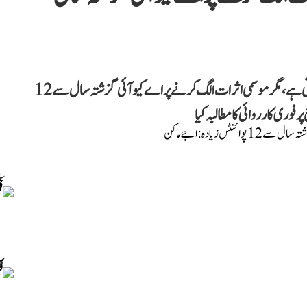
اجے ماکن نے دعویٰ کیا ہے کہ دہلی میں بظاہر ہوا صاف نظر آتی ہے، مگر موسمی اثرات الگ کرنے پر اے کیو آئی گزشتہ سال سے 12
وری کارروائی کا مطالبہ کیا