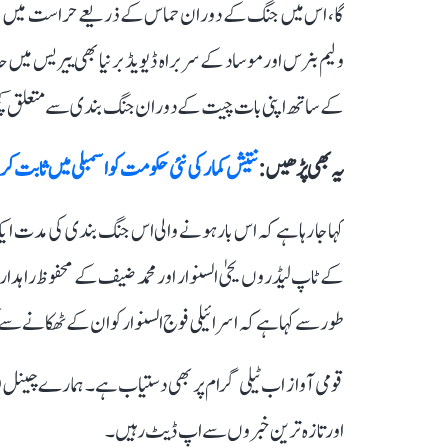
گا، اس میں جنگ کے دوران حماس کے ذریعے حراست میں لی 
ولیم بنرس اور موساد کے سربراہ ڈیویڈ برنیا بھی ییریس میں
کے ساتھ اپنی بات چیت کے دوران جنگ بندی سے متعلق کچھ مع
یہ بھی پڑھیں :
نتیش کمار کی نئی حکومت کو اسمبلی میں ثابت کرنی ہوگی اکثریت، 10
کہا جا رہا ہے کہ اس بار ہونے والی اس جنگ بندی کی مدت ایک
کے ٹاپ لیڈروں یحیٰ السنوار اور محمد ضیف کے محفوظ راہ
طور سے کہا ہے کہ اسرائیلی فوج السنوار کو ان کے ٹھکانے سے
قومی آواز اب ٹیلی گرام پر بھی دستیاب ہے۔ ہمارے چینل 
اور تازہ ترین خبروں سے اپ ڈیٹ رہیں۔