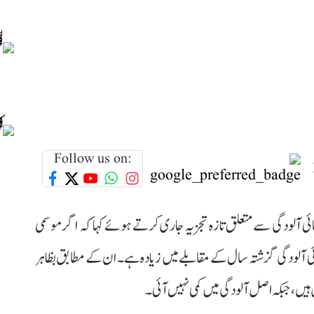
Follow us on:
ائی آلودگی سے متعلق تازہ تجزیہ جاری کرتے ہوئے کہا کہ اگر موسمی
 فضائی آلودگی گزشتہ سال کے مقابلے میں زیادہ ہے۔ ان کے مطابق بظاہر
 ہیں، جبکہ اصل آلودگی میں کمی نہیں آئی۔