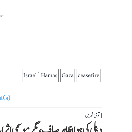
ENT
Hamas
Gaza
ceasefire
(s)
قومی خبریں
دہلی کی ہوا بظاہر صاف، مگر موسمی اث