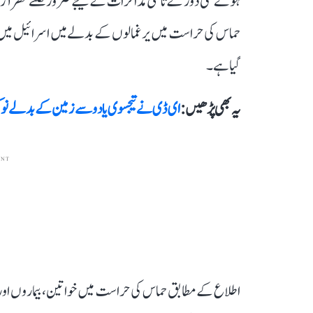
ہوئے کئی دور کے ثالثی مذاکرات کے نتیجے ضرور نکلتے نظر ا
حماس کی حراست میں یرغمالوں کے بدلے میں اسرائیل میں گرفت
گیا ہے۔
یہ بھی پڑھیں :
ای ڈی نے تیجسوی یادو سے زمین کے بدلے نوکری کے معاملے می
ENT
اطلاع کے مطابق حماس کی حراست میں خواتین، بیماروں اور بز