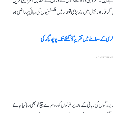
ٓ رہے ہیں۔ اسرائیلی وزارت دفاع کے ذرائع کے مطابق اسرائیلی فریق
ار اور جیل میں بند بڑی تعداد میں فلسطینیوں کی رہائی پر راضی ہو
ں تقریباً 8 گھنٹے تک پوچھ گچھ کی
ADVERTISEM
رگوں کی رہائی کے بعد یرغمالوں کو دوسرے بیچ کو بھی رہا کیا جائے