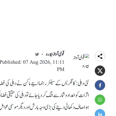
قومی آواز بیورو
Published: 07 Aug 2026, 11:11
PM
نئی دہلی: کانگریس کے سینئر رہنما اجے ماکن نے دہلی کی فض
اثرات کو اعداد و شمار سے الگ کر دیا جائے تو دہلی کی حقیقی
ہوا صاف دکھائی دینے کی بڑی وجہ بارش اور دیگر موسمی عوامل