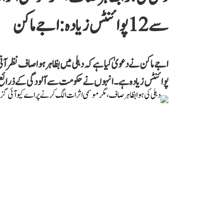
سے 12 پوائنٹس زیادہ: اجے ماکن
پوائنٹس زیادہ ہے۔ انہوں نے حکومت سے آلودگی کے ذرائع پر ف