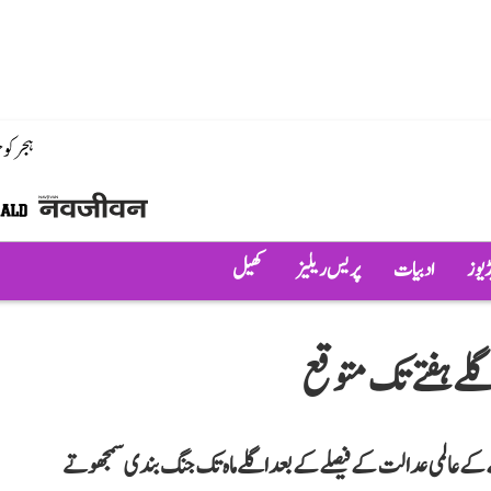
ہجر کو
ڈیوز
ادبیات
پریس ریلیز
کھیل
لے ہفتے تک متوقع
ی روکنے کے عالمی عدالت کے فیصلے کے بعد اگلے ماہ تک جنگ بندی سمجھوتے