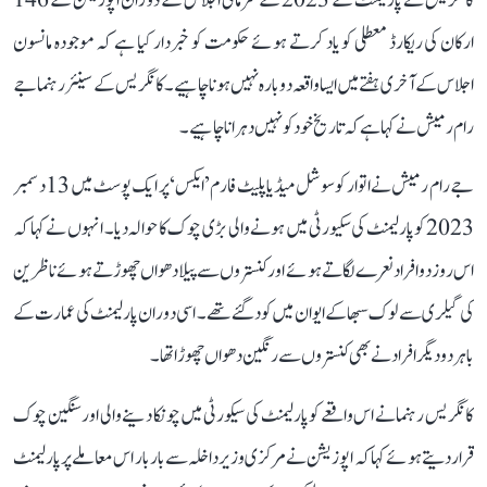
کانگریس نے پارلیمنٹ کے 2023 کے سرمائی اجلاس کے دوران اپوزیشن کے 146
ارکان کی ریکارڈ معطلی کو یاد کرتے ہوئے حکومت کو خبردار کیا ہے کہ موجودہ مانسون
اجلاس کے آخری ہفتے میں ایسا واقعہ دوبارہ نہیں ہونا چاہیے۔ کانگریس کے سینئر رہنما جے
رام رمیش نے کہا ہے کہ تاریخ خود کو نہیں دہرانا چاہیے۔
جے رام رمیش نے اتوار کو سوشل میڈیا پلیٹ فارم ’ایکس‘ پر ایک پوسٹ میں 13 دسمبر
2023 کو پارلیمنٹ کی سکیورٹی میں ہونے والی بڑی چوک کا حوالہ دیا۔ انہوں نے کہا کہ
اس روز دو افراد نعرے لگاتے ہوئے اور کنستروں سے پیلا دھواں چھوڑتے ہوئے ناظرین
کی گیلری سے لوک سبھا کے ایوان میں کود گئے تھے۔ اسی دوران پارلیمنٹ کی عمارت کے
باہر دو دیگر افراد نے بھی کنستروں سے رنگین دھواں چھوڑا تھا۔
کانگریس رہنما نے اس واقعے کو پارلیمنٹ کی سیکورٹی میں چونکا دینے والی اور سنگین چوک
قرار دیتے ہوئے کہا کہ اپوزیشن نے مرکزی وزیر داخلہ سے بار بار اس معاملے پر پارلیمنٹ