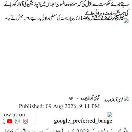
دیتے ہوئے حکومت سے اپیل کی کہ موجودہ مانسون اجلاس میں اپوزیشن کی آواز کو دبانے
کی تاریخ دوبارہ نہ دہرائی جائے
قومی آواز بیورو
Published: 09 Aug 2026, 9:11 PM
llow us on: