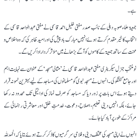
ہے۔
جمعیۃ علماء صوبہ دہلی کے نائب صدر مفتی خلیل احمد قاسمی نے مفتی عبد الواحد قاسمی کے
انتخاب کا خیر مقدم کرتے ہوئے انہیں مبارک باد پیش کی اور امید ظاہر کی کہ وہ اخلاص و
محنت کے ساتھ جمعیۃ کے کاموں کو آگے بڑھانے میں مؤثر کردار ادا کریں گے۔
نو منتخب جنرل سیکریٹری مفتی عبد الواحد قاسمی نے ’مثالی مسجد‘ کے عنوان سے نہایت اہم
اور جامع گفتگو کی۔ انہوں نے مسجد نبویؐ کو مسلمانوں کی مساجد کے لیے بہترین نمونہ قرار
دیتے ہوئے اس بات پر زور دیا کہ مساجد کو صرف نماز کی ادائیگی تک محدود نہ رکھا
جائے، بلکہ انہیں دینی تعلیم، اصلاح، دعوت، خدمتِ خلق اور معاشرتی رہنمائی کے
مراکز کے طور پر آباد کیا جائے۔
انہوں نے اپنی مسجد کی مختلف دینی و فلاحی سرگرمیوں کا ذکر کرتے ہوئے بتایا کہ الحمدللہ