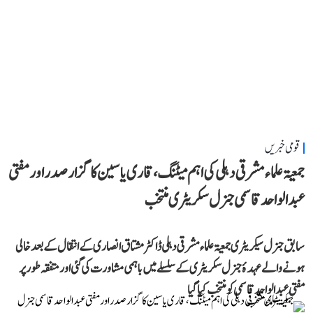
قومی خبریں
جمعیۃ علماء مشرقی دہلی کی اہم میٹنگ، قاری یاسین کا گزار صدر اور مفتی
عبد الواحد قاسمی جنرل سکریٹری منتخب
سابق جنرل سیکریٹری جمعیۃ علماء مشرقی دہلی ڈاکٹر مشتاق انصاری کے انتقال کے بعد خالی
ہونے والے عہدۂ جنرل سکریٹری کے سلسلے میں باہمی مشاورت کی گئی اور متفقہ طور پر
مفتی عبد الواحد قاسمی کو منتخب کیا گیا