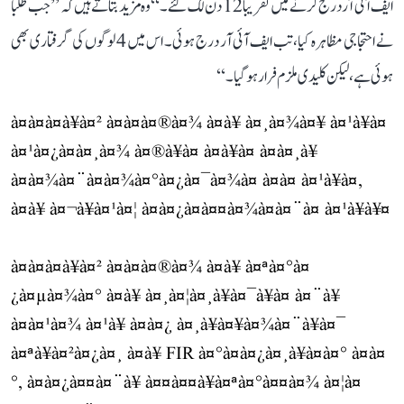
ایف آئی آر درج کرنے میں تقریباً 12 دن لگ گئے۔‘‘ وہ مزید بتاتے ہیں کہ ’’جب طلبا
نے احتجاجی مظاہرہ کیا، تب ایف آئی آر درج ہوئی۔ اس میں 4 لوگوں کی گرفتاری بھی
ہوئی ہے، لیکن کلیدی ملزم فرار ہو گیا۔‘‘
à¤à¤à¤à¥à¤² à¤à¤à¤®à¤¾ à¤à¥ à¤¸à¤¾à¤¥ à¤¹à¥à¤
à¤¹à¤¿à¤à¤¸à¤¾ à¤®à¥à¤ à¤à¥à¤ à¤à¤¸à¥
à¤à¤¾à¤¨à¤à¤¾à¤°à¤¿à¤¯à¤¾à¤ à¤à¤ à¤¹à¥à¤,
à¤à¥ à¤¬à¥à¤¹à¤¦ à¤à¤¿à¤à¤¤à¤¾à¤à¤¨à¤ à¤¹à¥à¥¤
à¤à¤à¤à¥à¤² à¤à¤à¤®à¤¾ à¤à¥ à¤ªà¤°à¤
¿à¤µà¤¾à¤° à¤à¥ à¤¸à¤¦à¤¸à¥à¤¯à¥à¤ à¤¨à¥
à¤à¤¹à¤¾ à¤¹à¥ à¤à¤¿ à¤¸à¥à¤¥à¤¾à¤¨à¥à¤¯
à¤ªà¥à¤²à¤¿à¤¸ à¤à¥ FIR à¤°à¤à¤¿à¤¸à¥à¤à¤° à¤à¤
°, à¤à¤¿à¤¤à¤¨à¥ à¤¤à¤¤à¥à¤ªà¤°à¤¤à¤¾ à¤¦à¤