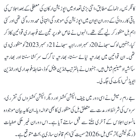
کانگریس رہنما کے مطابق، اتنی بڑی تعداد میں اپوزیشن ارکان کی معطلی کے بعد اجلاس کی
باقی کارروائی کے دوران ایوان میں اپوزیشن کی موجودگی انتہائی محدود رہ گئی تھی اور کئی
اہم بل منظور کر لیے گئے تھے۔ انہوں نے خاص طور پر تین نئے فوجداری قوانین کا ذکر
کیا، جنہیں لوک سبھا نے 20 دسمبر اور راجیہ سبھا نے 21 دسمبر 2023 کو منظوری دی
تھی۔ ان قوانین میں بھارتیہ نیائے سنہتا، بھارتیہ ناگرک سرکشا سنہتا اور بھارتیہ
ساکشیہ ادھینیم شامل ہیں، جنہوں نے بالترتیب انڈین پینل کوڈ، ضابطۂ فوجداری اور انڈین
ایویڈنس ایکٹ کی جگہ لی۔
جے رام رمیش نے اسی دور میں چیف الیکشن کمشنر اور دیگر الیکشن کمشنروں کی تقرری،
سروس کی شرائط اور مدت سے متعلق بل کی منظوری کا بھی حوالہ دیا۔ ان کا یہ بیان موجودہ
مانسون اجلاس کے آخری ہفتے سے قبل سامنے آیا ہے۔ اس دوران غیر ملکی عطیات
(ریگولیشن) ترمیمی بل، 2026 سمیت کئی اہم قانون سازی پر بحث متوقع ہے۔