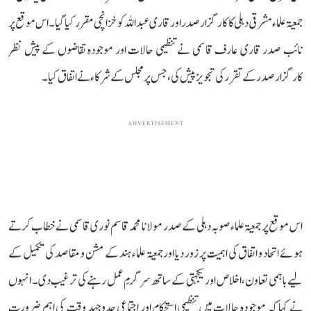
جمعیۃ علماء مشرقی دہلی کا کارگزار صدر اور قاری عبد اللہ کو خزانچی مقرر کیا گیا۔ اس موقع پر
نائب صدر قاری عارف قاسمی نے تنظیمی حالات اور موجودہ تقاضوں کے پیش نظر
کارگزار صدر کے تقرر کی تجویز پیش کی، جس پر مجلس کے شرکاء نے اتفاق کیا۔
ADVERTISEMENT
اس موقع پر جمعیۃ علماء صوبہ دہلی کے صدر مولانا محمد قاسم نوری قاسمی نے خطاب کرتے
ہوئے اتحاد و اتفاق کی اہمیت پر زور دیا اور جمعیۃ علماء ہند کے مشن و مقاصد کی تکمیل کے
لیے باہمی تعاون، اخلاص اور یکجہتی کے ساتھ سرگرمِ عمل رہنے کی ترغیب دی۔ انہوں
نے کہا کہ موجودہ حالات میں تنظیمی استحکام اور اجتماعی جدوجہد وقت کی اہم ضرورت