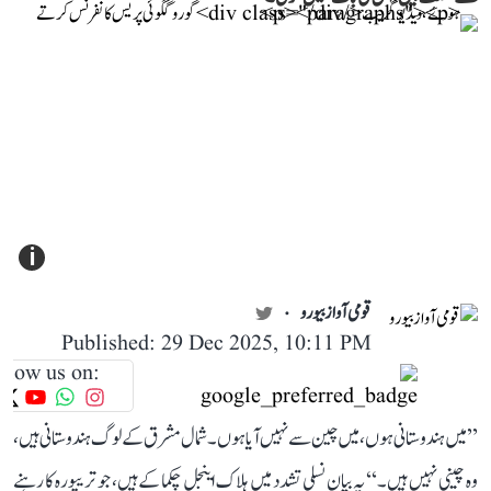
i
قومی آواز بیورو
Published: 29 Dec 2025, 10:11 PM
llow us on:
’’میں ہندوستانی ہوں، میں چین سے نہیں آیا ہوں۔ شمال مشرق کے لوگ ہندوستانی ہیں،
وہ چینی نہیں ہیں۔‘‘ یہ بیان نسلی تشدد میں ہلاک اینجل چکما کے ہیں، جو تریپورہ کا رہنے