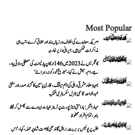
Most Popular
امریکہ معاہدے کی خلاف ورزیاں بند اور تلافی کرے، تب ہی
مذاکرات ممکن ہیں: ایرانی وزیر خارجہ
کانگریس نے 2023 میں 146 ارکانِ پارلیمنٹ کی معطلی دلائی یاد،
جے رام رمیش نے کہا- ’تاریخ خود کو نہ دہرائے‘
جمعیۃ علماء مشرقی دہلی کی اہم میٹنگ، قاری یاسین کا گزار صدر اور مفتی
عبد الواحد قاسمی جنرل سکریٹری منتخب
مہاراشٹر: بارامتی ایئرپورٹ پر ٹرینر طیارہ رن وے سے پھسل کر نکلا
باہر، تمام افراد محفوظ
طلبہ پر پولیس بربریت: راہل گاندھی کا امت شاہ پر حملہ، کہا- ’اس