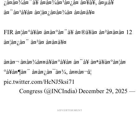
¿à¤à¤¾à¤¨à¥ à¤à¤¾à¤¹à¤¿à¤ à¤¥à¥, à¤µà¥
à¤¨à¤¹à¥à¤ à¤¦à¤¿à¤à¤¾à¤ à¤à¤à¥¤
FIR à¤¦à¤°à¥à¤ à¤à¤°à¤¨à¥ à¤®à¥à¤ à¤²à¤à¤­à¤ 12
à¤¦à¤¿à¤¨ à¤²à¤ à¤à¤à¥¤
à¤à¤¬ à¤à¤¾à¤¤à¥à¤°à¥à¤ à¤¨à¥ à¤ªà¥à¤°à¤¦à¤
°à¥à¤¶à¤¨ à¤à¤¿à¤¯à¤¾, à¤¤à¤¬â¦
pic.twitter.com/HcNJ5ksi71
December 29, 2025
— Congress (@INCIndia)
ADVERTISEMENT