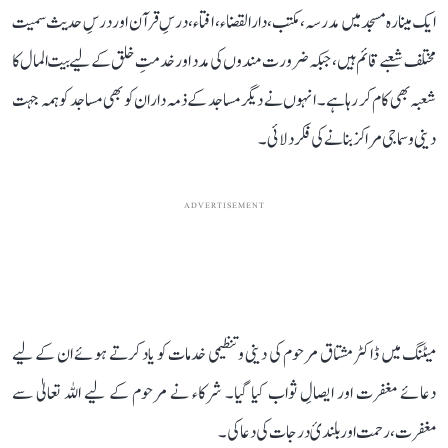
ایک مینارہ مسجد میں مدرسہ، مکتب، دارالقضاء، افتاء، درسِ قرآن اور درسِ حدیث سمیت
مختلف شعبے قائم ہیں، جبکہ ضرورت مندوں کی مدد اور خدمتِ خلق کے لیے بیت المال کا
شعبہ بھی کام کر رہا ہے۔ انہوں نے دیگر مساجد کے ذمہ داران کو بھی مساجد کو ہمہ جہت
دینی و سماجی مراکز بنانے کی فکر دلائی۔
ADVERTISEMENT
میٹنگ میں ڈاکٹر مشتاق مرحوم کی دینی و تنظیمی خدمات کو یاد کرتے ہوئے ان کے لیے
دعائے مغفرت اور ایصالِ ثواب کیا گیا۔ شرکاء نے مرحوم کے لیے اللہ تعالیٰ سے
مغفرت، رحمت اور بلندیٔ درجات کی دعا کی۔