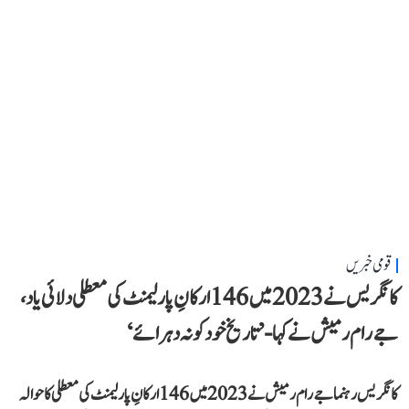
قومی خبریں
کانگریس نے 2023 میں 146 ارکانِ پارلیمنٹ کی معطلی دلائی یاد،
جے رام رمیش نے کہا- ’تاریخ خود کو نہ دہرائے‘
کانگریس رہنما جے رام رمیش نے 2023 میں 146 ارکانِ پارلیمنٹ کی معطلی کا حوالہ