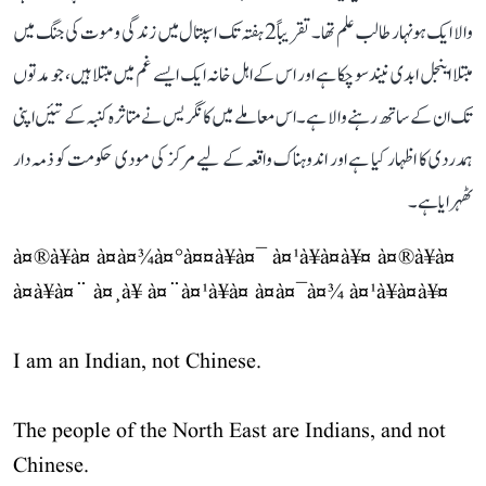
والا ایک ہونہار طالب علم تھا۔ تقریباً 2 ہفتہ تک اسپتال میں زندگی و موت کی جنگ میں
مبتلا اینجل ابدی نیند سو چکا ہے اور اس کے اہل خانہ ایک ایسے غم میں مبتلا ہیں، جو مدتوں
تک ان کے ساتھ رہنے والا ہے۔ اس معاملے میں کانگریس نے متاثرہ کنبہ کے تئیں اپنی
ہمدردی کا اظہار کیا ہے اور اندوہناک واقعہ کے لیے مرکز کی مودی حکومت کو ذمہ دار
ٹھہرایا ہے۔
à¤®à¥à¤ à¤­à¤¾à¤°à¤¤à¥à¤¯ à¤¹à¥à¤à¥¤ à¤®à¥à¤
à¤à¥à¤¨ à¤¸à¥ à¤¨à¤¹à¥à¤ à¤à¤¯à¤¾ à¤¹à¥à¤à¥¤
I am an Indian, not Chinese.
The people of the North East are Indians, and not
Chinese.