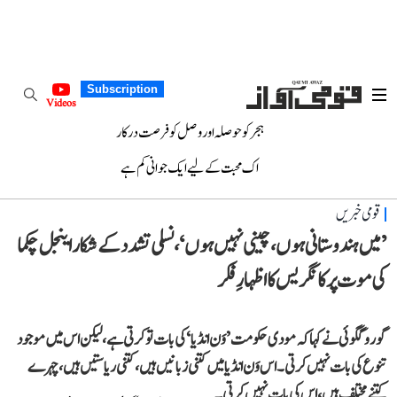
Subscription
Videos
ہجر کو حوصلہ اور وصل کو فرصت درکار
اک محبت کے لیے ایک جوانی کم ہے
قومی خبریں
’میں ہندوستانی ہوں، چینی نہیں ہوں‘، نسلی تشدد کے شکار اینجل چکما
کی موت پر کانگریس کا اظہارِ فکر
گورو گگوئی نے کہا کہ مودی حکومت ’وَن انڈیا‘ کی بات تو کرتی ہے، لیکن اس میں موجود
تنوع کی بات نہیں کرتی۔ اس وَن انڈیا میں کتنی زبانیں ہیں، کتنی ریاستیں ہیں، چہرے
کتنے مختلف ہیں، اس کی بات نہیں کرتی۔