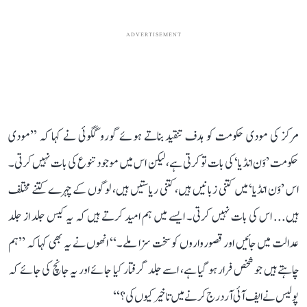
ADVERTISEMENT
مرکز کی مودی حکومت کو ہدف تنقید بناتے ہوئے گورو گگوئی نے کہا کہ ’’مودی
حکومت ’وَن انڈیا‘ کی بات تو کرتی ہے، لیکن اس میں موجود تنوع کی بات نہیں کرتی۔
اس ’وَن انڈیا‘ میں کتنی زبانیں ہیں، کتنی ریاستیں ہیں، لوگوں کے چہرے کتنے مختلف
ہیں... اس کی بات نہیں کرتی۔ ایسے میں ہم امید کرتے ہیں کہ یہ کیس جلد از جلد
عدالت میں جائیں اور قصورواروں کو سخت سزا ملے۔‘‘ انھوں نے یہ بھی کہا کہ ’’ہم
چاہتے ہیں جو شخص فرار ہو گیا ہے، اسے جلد گرفتار کیا جائے اور یہ جانچ کی جائے کہ
پولیس نے ایف آئی آر درج کرنے میں تاخیر کیوں کی؟‘‘