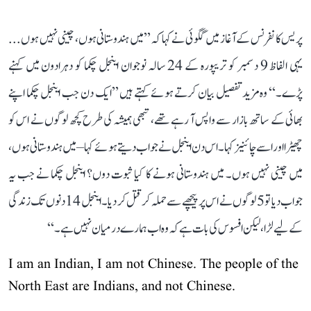
پریس کانفرنس کے آغاز میں گگوئی نے کہا کہ ’’میں ہندوستانی ہوں، چینی نہیں ہوں...
یہی الفاظ 9 دسمبر کو تریپورہ کے 24 سالہ نوجوان اینجل چکما کو دہرادون میں کہنے
پڑے۔‘‘ وہ مزید تفصیل بیان کرتے ہوئے کہتے ہیں ’’ایک دن جب اینجل چکما اپنے
بھائی کے ساتھ بازار سے واپس آ رہے تھے، تبھی ہمیشہ کی طرح کچھ لوگوں نے اس کو
چھیڑا اور اسے چائنیز کہا۔ اس دن اینجل نے جواب دیتے ہوئے کہا– میں ہندوستانی ہوں،
میں چینی نہیں ہوں۔ میں ہندوستانی ہونے کا کیا ثبوت دوں؟ اینجل چکما نے جب یہ
جواب دیا تو 5 لوگوں نے اس پر پیچھے سے حملہ کر قتل کر دیا۔ اینجل 14 دنوں تک زندگی
کے لیے لڑا، لیکن افسوس کی بات ہے کہ وہ اب ہمارے درمیان نہیں ہے۔‘‘
I am an Indian, I am not Chinese. The people of the
North East are Indians, and not Chinese.