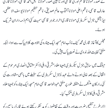
کے صدر مولانا قاسم نوری قاسمی اور نائبین صدر مولانا خلیل احمد قاسمی، مولانا قاری
عارف قاسمی، ناظم اعلی مولانا آفتاب عالم صدیقی، ناظم تنظیم مولانا یوسف الاعظمی،
ایڈیشنل جنرل سکریٹری مولانا قاری احرار جوہر قاسمی سمیت کئی اہم ذمہ داران شریک
ہوئے ۔
مجلس کا آغاز قاری محمد کیف نائب امام مسجد ایک مینارہ کی تلاوتِ کلامِ پاک سے ہوا، جبکہ
مفتی کفایت اللہ ندوی نے نعتِ پاک پیش کی۔
میٹنگ میں سابق جنرل سیکریٹری جمعیۃ علماء مشرقی دہلی ڈاکٹر مشتاق انصاری مرحوم کے
انتقال کے بعد خالی ہونے والے عہدۂ جنرل سکریٹری کے سلسلے میں باہمی مشاورت کی
گئی۔ ارکان منتظمہ نے متفقہ طور پر مفتی عبد الواحد قاسمی، امام مسجد ایک مینارہ کو جمعیۃ علماء
مشرقی دہلی کا جنرل سکریٹری منتخب کیا۔
اسی طرح تنظیمی ضرورت اور وقت کے تقاضوں کو مدنظر رکھتے ہوئے قاری یاسین کو