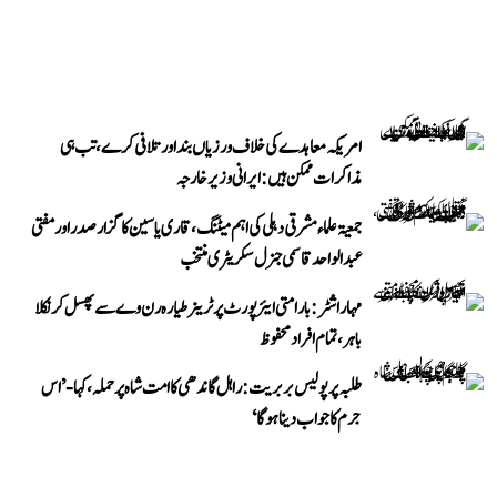
امریکہ معاہدے کی خلاف ورزیاں بند اور تلافی کرے، تب ہی
مذاکرات ممکن ہیں: ایرانی وزیر خارجہ
جمعیۃ علماء مشرقی دہلی کی اہم میٹنگ، قاری یاسین کا گزار صدر اور مفتی
عبد الواحد قاسمی جنرل سکریٹری منتخب
مہاراشٹر: بارامتی ایئرپورٹ پر ٹرینر طیارہ رن وے سے پھسل کر نکلا
باہر، تمام افراد محفوظ
طلبہ پر پولیس بربریت: راہل گاندھی کا امت شاہ پر حملہ، کہا- ’اس
جرم کا جواب دینا ہوگا‘