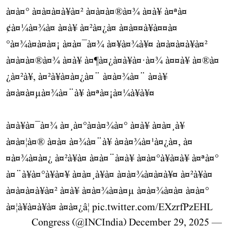
à¤à¤° à¤à¤à¤à¥à¤² à¤à¤à¤®à¤¾ à¤­à¥ à¤ªà¤
¢à¤¼à¤¾à¤ à¤à¥ à¤²à¤¿à¤ à¤à¤¤à¥à¤¤à¤
°à¤¾à¤à¤à¤¡ à¤à¤¯à¤¾ à¤¥à¤¾à¥¤ à¤à¤à¤à¥à¤²
à¤à¤à¤®à¤¾ à¤à¥ à¤¶à¤¿à¤à¥à¤·à¤¾ à¤¤à¥ à¤®à¤
¿à¤²à¥, à¤²à¥à¤à¤¿à¤¨ à¤à¤¾à¤¨ à¤­à¥
à¤à¤à¤µà¤¾à¤¨à¥ à¤ªà¤¡à¤¼à¥à¥¤
à¤à¥à¤¯à¤¾ à¤¸à¤°à¤à¤¾à¤° à¤à¥ à¤à¤¸à¥
à¤à¤¦à¤® à¤à¤ à¤¾à¤¨à¥ à¤à¤¾à¤¹à¤¿à¤, à¤
¤à¤¾à¤à¤¿ à¤²à¥à¤ à¤à¤¨à¤à¥ à¤à¤°à¥à¤à¥ à¤ªà¤°
à¤¨à¥à¤°à¥à¤¥ à¤à¤¸à¥à¤ à¤à¤¾à¤à¤à¥¤ à¤²à¥à¤
à¤à¤à¤à¥à¤² à¤à¥ à¤à¤¾à¤à¤µ à¤à¤¾à¤à¤ à¤à¤°
à¤¦à¥à¤à¥à¤ à¤à¤¿â¦
pic.twitter.com/EXzrfPzEHL
December 29, 2025
— Congress (@INCIndia)