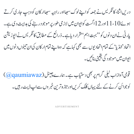
دریں اثنا، کانگریس نے جمعہ کو اپنے لوک سبھا اور راجیہ سبھا ارکان کو وہپ جاری کرتے
ہوئے 10، 11 اور 12 اگست کو ایوان میں لازمی طور پر موجود رہنے کی ہدایت دی ہے۔
پارٹی نے ان دنوں کو ’’بہت اہم‘‘ قرار دیا ہے۔ ذرائع کے مطابق کانگریس نے اپوزیشن
اتحاد ’انڈیا‘ کے تمام اتحادیوں سے بھی کہا ہے کہ وہ اپنے تمام ارکان کی ان تینوں دنوں میں
ایوان میں موجودگی یقینی بنائیں۔
قومی آواز اب ٹیلی گرام پر بھی دستیاب ہے۔ ہمارے چینل (
qaumiawaz@
)
کو جوائن کرنے کے لئے یہاں کلک کریں اور تازہ ترین خبروں سے اپ ڈیٹ رہیں۔
ADVERTISEMENT