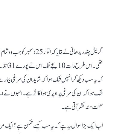
تھی۔ اس
کہ یہ سب دیکھ کر انہیں شک ہوا کہ شاید ان کی مرغی بیمار ہے 
شک ہوا کہ ان کی مرغی پر اوپری ہوا کا اثر ہے۔ انہوں نے اپنے
صحت مند نظر آتی ہے۔