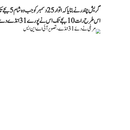
گریش چندر
اس طرح رات 10 بجے تک اس نے پورے 31 انڈے دے ڈالے۔ یہ دیکھ کر وہ بہت حیران ہو گئے۔