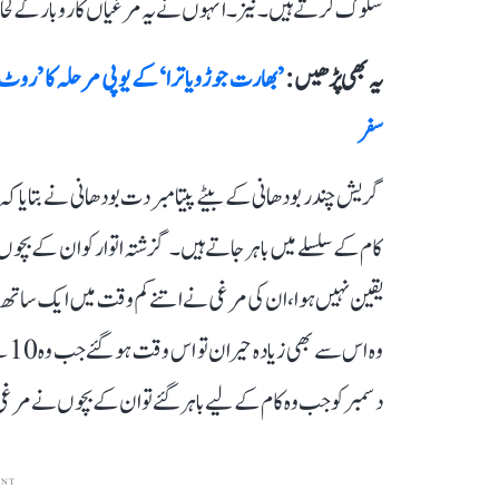
سلوک کرتے ہیں۔ نیز۔ انہوں نے یہ مرغیاں کاروبار کے ل
یہ بھی پڑھیں :
سفر
گریش چندر بودھانی کے بیٹے پیتامبر دت بودھانی نے بتایا کہ ا
دسمبر کو جب وہ کام کے لیے باہر گئے تو ان کے بچوں نے مرغ
ENT