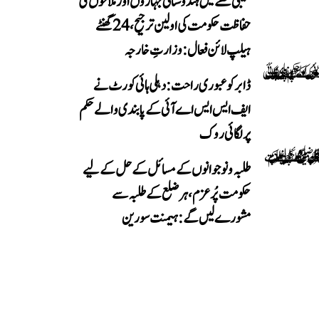
خلیجی خطے میں ہندوستانی جہازوں اور ملاحوں کی
حفاظت حکومت کی اولین ترجیح، 24 گھنٹے
ہیلپ لائن فعال: وزارتِ خارجہ
ڈابر کو عبوری راحت: دہلی ہائی کورٹ نے
ایف ایس ایس اے آئی کے پابندی والے حکم
پر لگائی روک
طلبہ و نوجوانوں کے مسائل کے حل کے لیے
حکومت پُرعزم، ہر ضلع کے طلبہ سے
مشورے لیں گے: ہیمنت سورین