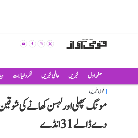
صفحہ اول
خبریں
عالمی خبریں
فکر و خیالات
وی
قومی خبریں
مونگ پھلی اور لہسن کھانے کی شوقین 
دے ڈالے 31 انڈے