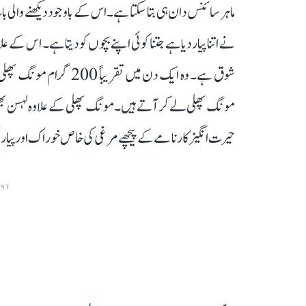
ماہر سائنس دان ہی بتا سکتا ہے۔ اس کے باوجود دیکھنے والی
نے اتنا پیار دیا ہے جتنا کوئی اپنے بچوں کو دیتا ہے۔ اس ک
شوق ہے۔ وہ ایک دن میں 
مونگ پھلی لے کر آتے ہیں۔ مونگ پھلی کے علاوہ لہسن بھ
حیرت انگیز کارنامے کے پیچھے مرغی کی خاص خوراک اور پیار 
ENT