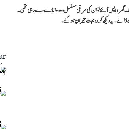
 نے بتایا کہ اتوار 25 دسمبر کو جب وہ شام 5 بجے تک گھر واپس آئے تو ان کی مرغی مسلسل دو دو انڈے دے رہی تھی۔
ar