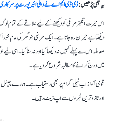
یہ بھی پڑھیں :
ڈی ڈی ایم اے نے دہلی ائیرپورٹ پر سرکاری اسات
اس حیرت انگیز مرغی کو دیکھنے کے لیے علاقے کے تمام لو
دیکھتا ہے حیران رہ جاتا ہے۔ ایک مرغی جو گھر کی عام 
معاملہ اس سے پہلے کہیں نہ دیکھا گیا اور نہ سنا گیا۔ اسی لی
میں درج کرانے کا مطالبہ شروع کر دیا ہے۔
قومی آواز اب ٹیلی گرام پر بھی دستیاب ہے۔ ہمارے چینل 
اور تازہ ترین خبروں سے اپ ڈیٹ رہیں۔
ENT