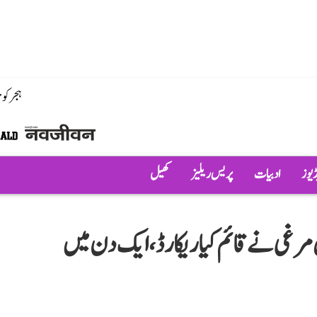
ہجر کو
ڈیوز
ادبیات
پریس ریلیز
کھیل
مرغی نے قائم کیا ریکارڈ، ایک دن میں