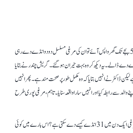
گریش چندر بدھانی نے بتایا کہ اتوار 25 دسمبر کو جب وہ شام 5 بجے تک گھر واپس آئے تو ان کی مرغی مسلسل دو دو انڈے دے رہی
 طرح رات 10 بجے تک اس نے پورے 31 انڈے دے ڈالے۔ یہ دیکھ کر وہ بہت حیران ہو گئے۔ گریش چندر نے بتایا
لیکن ڈاکٹر نے انہیں بتایا کہ وہ مکمل طور پر صحت مند ہے۔ پھر انہیں
 والد سے رابطہ کیا اور انہیں سارا واقعہ سنایا۔ تاہم، مرغی پوری طرح
اب ایک بڑا سوال یہ ہے کہ یہ سب کیسے ممکن ہے؟ ایک مرغی ایک دن میں 31 انڈے کیسے دے سکتی ہے؟ اس بارے میں کوئی