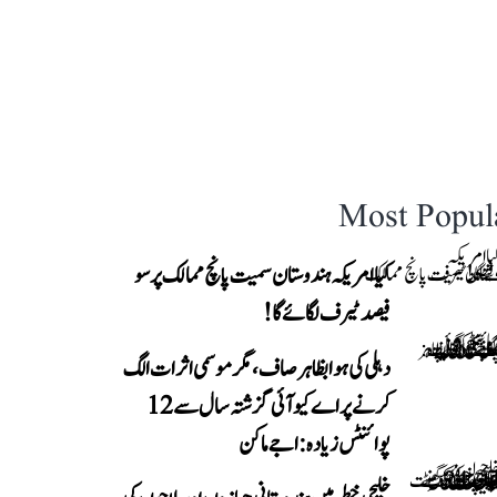
Most Popul
کیا امریکہ ہندوستان سمیت پانچ ممالک پر سو
فیصد ٹیرف لگائے گا!
دہلی کی ہوا بظاہر صاف، مگر موسمی اثرات الگ
کرنے پر اے کیو آئی گزشتہ سال سے 12
پوائنٹس زیادہ: اجے ماکن