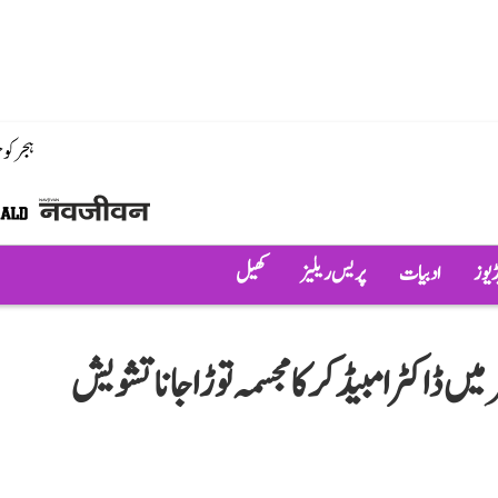
ہجر کو
ڈیوز
ادبیات
پریس ریلیز
کھیل
 ڈاکٹر امبیڈکر کا مجسمہ توڑا جانا تشویش