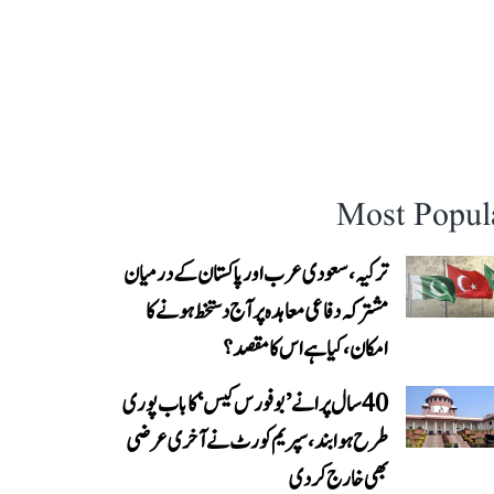
Most Popul
ترکیہ، سعودی عرب اور پاکستان کے درمیان
مشترکہ دفاعی معاہدہ پر آج دستخط ہونے کا
امکان، کیا ہے اس کا مقصد؟
40 سال پرانے ’بوفورس کیس‘ کا باب پوری
طرح ہوا بند، سپریم کورٹ نے آخری عرضی
بھی خارج کر دی