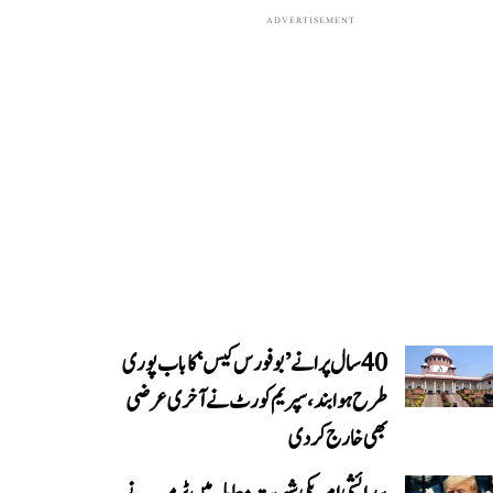
ADVERTISEMENT
40 سال پرانے ’بوفورس کیس‘ کا باب پوری
طرح ہوا بند، سپریم کورٹ نے آخری عرضی
بھی خارج کر دی