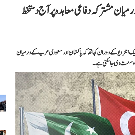
یان مشترکہ دفاعی معاہدہ پر آج دستخط
 انٹرویو کے دوران کہا تھا کہ پاکستان اور سعودی عرب کے درمیان
د وسعت دی جا سکتی ہے۔