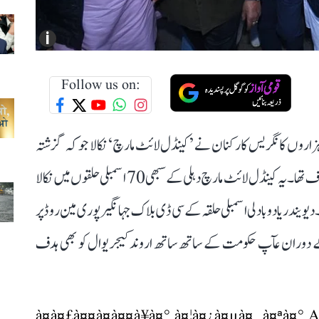
i
Follow us on:
ج ہزاروں کانگریس کارکنان نے ’کینڈل لائٹ مارچ‘ نکالا جو کہ گزشتہ
روز امرتسر میں ڈاکٹر امبیڈکر کے مجسمہ پر ہوئے حملہ کے خلاف تھا۔ یہ کینڈل لائٹ مارچ دہلی کے سبھی 70 اسمبلی حلقوں میں نکالا
در یادو بادلی اسمبلی حلقہ کے سی ڈی بلاک جہانگیر پوری مین روڈ پر
 دوران عآپ حکومت کے ساتھ ساتھ اروند کیجریوال کو بھی ہدف
à¤à¤£à¤¤à¤à¤¤à¥à¤° à¤¦à¤¿à¤µà¤¸ à¤ªà¤°