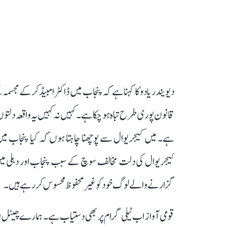
دیویندر یادو کا کہنا ہے کہ پنجاب میں ڈاکٹر امبیڈکر کے مجسمہ
قانون پوری طرح تباہ ہو چکا ہے۔ کہیں نہ کہیں یہ واقعہ دلت
ہے۔ میں کیجریوال سے پوچھنا چاہتا ہوں کہ کیا پنجاب میں
کیجریوال کی دلت مخالف سوچ کے سبب پنجاب اور دہلی میں 
گزارنے والے لوگ خود کو غیر محفوظ محسوس کر رہے ہیں۔
قومی آواز اب ٹیلی گرام پر بھی دستیاب ہے۔ ہمارے چینل 