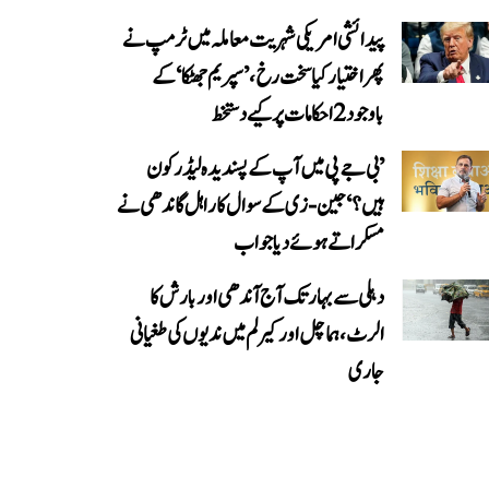
پیدائشی امریکی شہریت معاملہ میں ٹرمپ نے
پھر اختیار کیا سخت رخ، ’سپریم جھٹکا‘ کے
باوجود 2 احکامات پر کیے دستخط
’بی جے پی میں آپ کے پسندیدہ لیڈر کون
ہیں؟‘ جین-زی کے سوال کا راہل گاندھی نے
مسکراتے ہوئے دیا جواب
دہلی سے بہار تک آج آندھی اور بارش کا
الرٹ، ہماچل اور کیرلم میں ندیوں کی طغیانی
جاری