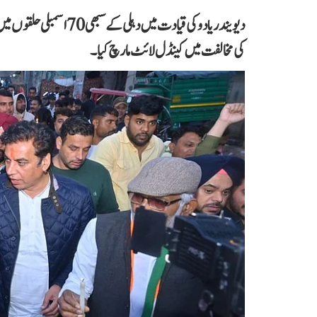
دیویندر یادو کی قیادت می
کی مخالفت میں کینڈل لائٹ مارچ کیا۔