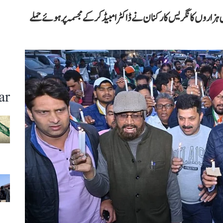
ں دہلی کے سبھی 70 اسمبلی حلقوں میں ہزاروں کانگریس کارکنان نے ڈاکٹر امبیڈکر کے مجسمہ پر ہوئے حملے
ar