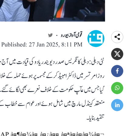
قومی آواز بیورو
Published: 27 Jan 2025, 8:11 PM
نئی دہلی: دہلی کانگریس صدر دیویندر یادو کی قیادت میں آ
گیا جس میں عآپ حکومت کے خلاف نعرے بھی لگائے گئے۔ دیوین
منعقد کینڈل مارچ میں شامل ہوئے اور عوام سے خطاب کے
تنقید بنایا۔
 AAP à¤¶à¤¾à¤¸à¤¿à¤¤ à¤ªà¤à¤à¤¾à¤¬