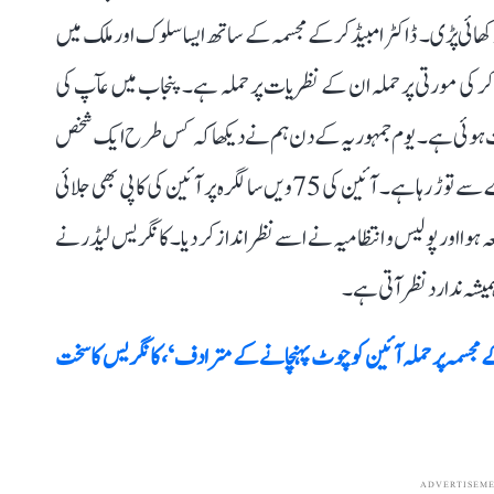
ھائی پڑی۔ ڈاکٹر امبیڈکر کے مجسمہ کے ساتھ ایسا سلوک اور ملک میں
یڈکر کی مورتی پر حملہ ان کے نظریات پر حملہ ہے۔ پنجاب میں عآپ کی
ت ہوئی ہے۔ یوم جمہوریہ کے دن ہم نے دیکھا کہ کس طرح ایک شخص
سیڑھی لگا کر ڈاکٹر امبیڈکر کے مجسمہ پر چڑھ کر اسے ہتھوڑے سے توڑ رہا ہے۔ آئین کی 75ویں سالگرہ پر آئین کی کاپی بھی جلائی
قعہ ہوا اور پولیس و انتظامیہ نے اسے نظر انداز کر دیا۔ کانگریس لیڈر نے
ہمیشہ ندارد نظر آتی ہے۔
 مجسمہ پر حملہ آئین کو چوٹ پہنچانے کے مترادف‘، کانگریس کا سخت
ADVERTISEM