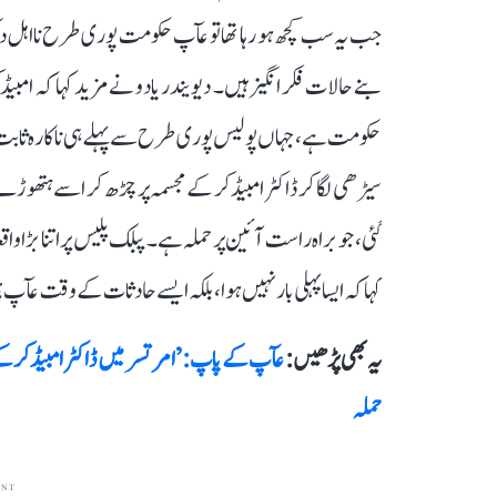
جب یہ سب کچھ ہو رہا تھا تو عآپ حکومت پوری طرح نااہل دک
بنے حالات فکر انگیز ہیں۔ دیویندر یادو نے مزید کہا کہ امب
حکومت ہے، جہاں پولیس پوری طرح سے پہلے ہی ناکارہ ثاب
گئی، جو براہ راست آئین پر حملہ ہے۔ پبلک پلیس پر اتنا بڑا وا
کہا کہ ایسا پہلی بار نہیں ہوا، بلکہ ایسے حادثات کے وقت عآپ 
یہ بھی پڑھیں :
عآپ کے پاپ: ’امرتسر میں ڈاکٹر امبیڈکر کے
حملہ
ENT