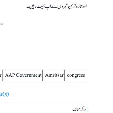
اور تازہ ترین خبروں سے اپ ڈیٹ رہیں۔
ENT
r
AAP Government
Amritsar
congress
(s)
دیگر ممالک