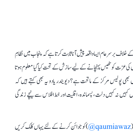
 کے خلاف برسرعام ایسا واقعہ پیش آنا ثابت کرتا ہے کہ پنجاب میں نظامِ
وں کی عزت کو ٹھیس پہنچانے کے لیے سازش کے تحت کیا گیا معلوم ہوتا
 بھی پولیس مرکز کے ماتحت ہے؟ دیویندر یادو یہ بھی کہتے ہیں کہ
کہیں نہ کہیں دلت، پسماندہ، اقلیت اور خط افلاس سے نیچے زندگی
(
qaumiawaz@
) کو جوائن کرنے کے لئے یہاں کلک کریں