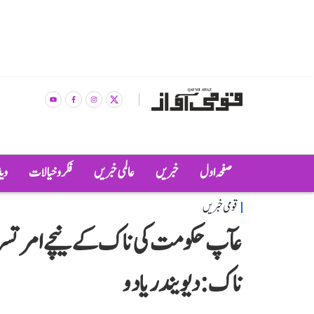
صفحہ اول
خبریں
عالمی خبریں
فکر و خیالات
وی
قومی خبریں
عآپ حکومت کی ناک کے نیچے امرتسر میں
ناک: دیویندر یادو