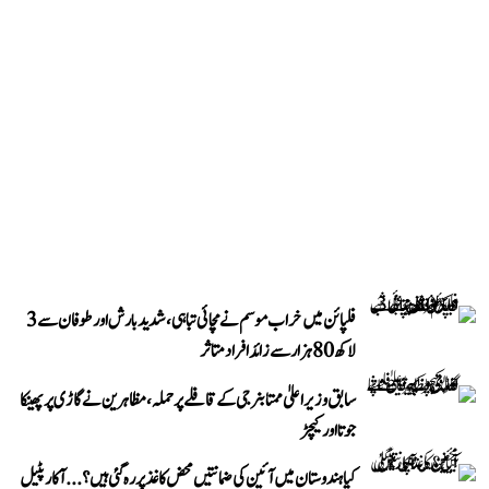
فلپائن میں خراب موسم نے مچائی تباہی، شدید بارش اور طوفان سے 3
لاکھ 80 ہزار سے زائد افراد متاثر
سابق وزیر اعلیٰ ممتا بنرجی کے قافلے پر حملہ، مظاہرین نے گاڑی پر پھینکا
جوتا اور کیچڑ
کیا ہندوستان میں آئین کی ضمانتیں محض کاغذ پر رہ گئی ہیں؟...آکار پٹیل