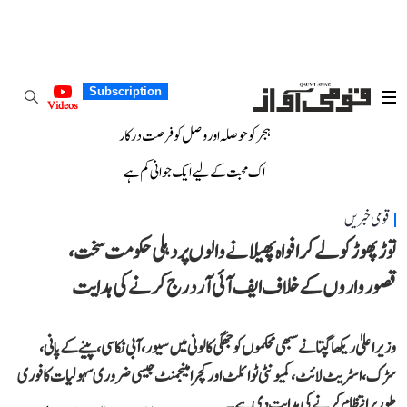
Subscription
Videos
ہجر کو حوصلہ اور وصل کو فرصت درکار
اک محبت کے لیے ایک جوانی کم ہے
قومی خبریں
توڑ پھوڑ کو لے کر افواہ پھیلانے والوں پر دہلی حکومت سخت،
قصورواروں کے خلاف ایف آئی آر درج کرنے کی ہدایت
وزیر اعلیٰ ریکھا گپتا نے سبھی محکموں کو جھگی کالونی میں سیور، آبی نکاسی، پینے کے پانی،
سڑک، اسٹریٹ لائٹ، کمیونٹی ٹوائلٹ اور کچرا مینجمنٹ جیسی ضروری سہولیات کا فوری
طور پر انتظام کرنے کی ہدایت دی ہے۔