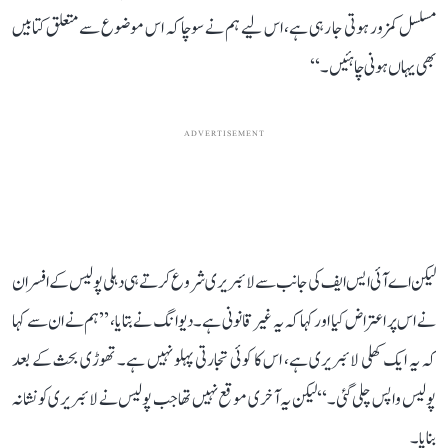
مسلسل کمزور ہوتی جا رہی ہے، اس لیے ہم نے سوچا کہ اس موضوع سے متعلق کتابیں
بھی یہاں ہونی چاہئیں۔‘‘
ADVERTISEMENT
لیکن اے آئی ایس ایف کی جانب سے لائبریری شروع کرتے ہی دہلی پولیس کے افسران
نے اس پر اعتراض کیا اور کہا کہ یہ غیر قانونی ہے۔ دیوانگ نے بتایا، ’’ہم نے ان سے کہا
کہ یہ ایک کھلی لائبریری ہے، اس کا کوئی تجارتی پہلو نہیں ہے۔ تھوڑی بحث کے بعد
پولیس واپس چلی گئی۔‘‘ لیکن یہ آخری موقع نہیں تھا جب پولیس نے لائبریری کو نشانہ
بنایا۔