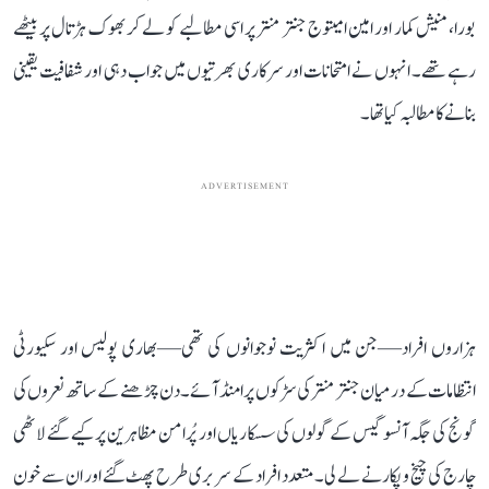
بورا، منیش کمار اور امین امیتوج جنتر منتر پر اسی مطالبے کو لے کر بھوک ہڑتال پر بیٹھے
رہے تھے۔ انہوں نے امتحانات اور سرکاری بھرتیوں میں جواب دہی اور شفافیت یقینی
بنانے کا مطالبہ کیا تھا۔
ADVERTISEMENT
ہزاروں افراد—جن میں اکثریت نوجوانوں کی تھی—بھاری پولیس اور سکیورٹی
انتظامات کے درمیان جنتر منتر کی سڑکوں پر امنڈ آئے۔ دن چڑھنے کے ساتھ نعروں کی
گونج کی جگہ آنسو گیس کے گولوں کی سسکاریاں اور پُرامن مظاہرین پر کیے گئے لاٹھی
چارج کی چیخ و پکار نے لے لی۔ متعدد افراد کے سر بری طرح پھٹ گئے اور ان سے خون