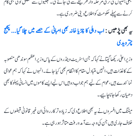
جھگی بستیوں کی ترقی مرحلہ وار طریقے سے کی جائے گی۔ جھگیوں سے متعلق کوئی بھی کام
کرنے سے پہلے حکومت کو اطلاع دینی ضروری ہے۔
یہ بھی پڑھیں :
اب دہلی کا چڑیا خانہ بھی امبانی کے حصے میں چلا گیا... پنکج
چترویدی
وزیر اعلیٰ ریکھا گپتا نے کہا کہ جن اسٹریٹ وینڈروں کے پاس وزیر اعظم سوندھی منصوبہ
کے کاغذات ہیں، انہیں متبادل مقام کا انتظام بھی کیا جائے۔ انہوں نے کہا کہ ہم عوامی
نمائندے ہیں، عوام کے لیے ہم جواب دہ ہیں اس لیے ایسے کاموں میں انسانی پہلو کا بھی
دھیان رکھا جانا چاہیے۔
میٹنگ میں افسروں نے یہ بھی اطلاع دی کہ زیادہ تر کارروائی ان غیر قانونی قبضوں کے
خلاف جاری ہیں جن کی وجہ سے آمد و رفت متاثر ہو رہی ہے۔