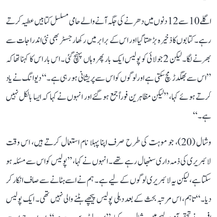
اگلے 10 سے 12 دنوں میں دھرنے کی جگہ آنے والے حامی مسلسل کتابیں عطیہ کرتے
رہے۔ کتابوں کا ذخیرہ بڑھتا گیا اور اس کے برابر میں رکھا رجسٹر بھی نئی اندراجات سے
بھرنے لگا۔ لیکن 2 جولائی کو پولیس ایک بار پھر وہاں پہنچ گئی۔ اس بار اس کا کہنا تھا کہ
’’اس سے بھگدڑ مچ سکتی ہے اور لوگوں کو اس سے پریشانی ہو رہی ہے۔‘‘ دیوانگ نے یاد
کرتے ہوئے کہا، ’’لیکن مظاہرین فوراً جمع ہو گئے اور انہوں نے کہا کہ ایسا بالکل نہیں
ہے۔‘‘
وشال (20)، جو موہت کی طرح صرف اپنا پہلا نام استعمال کرتے ہیں، اس وقت
لائبریری کی ذمہ داری سنبھال رہے تھے۔ انہوں نے کہا، ’’پولیس کو اس سے مسئلہ ہو
سکتا ہے، لیکن یہ لائبریری لوگوں کے لیے ہے۔ ہم نے اسے ہٹانے سے صاف انکار کر
دیا۔‘‘ تاہم، اس مرتبہ بحث کے بعد دہلی پولیس پیچھے ہٹنے والی نہیں تھی۔ ایک پولیس