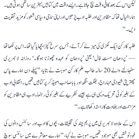
لیکن اس کے بعد کافی وقت بچ جاتا ہے۔ ایسے وقت میں کتابیں بہترین ساتھی ہوتی ہیں۔
ہمارا خیال تھا کہ مظاہرین اور طلبہ ادب پڑھیں اور اپنی سماجی و سیاسی شعور کو مزید تقویت
دیں۔‘‘
طلبہ کارکن ایک لکڑی کی میز لے کر آئے، جس پر سرخ کپڑا بچھایا گیا تھا۔ اس پر لکھا تھا
— ’پردھان مست فال‘ یعنی ’پردھان کو عہدہ چھوڑنا ہوگا۔‘ روزانہ لائبریری
سنبھالنے والے 20 سالہ طالب علم کارکن موہت نے بتایا، ’’پہلے دن ہمارے پاس
چھترپتی شیواجی مہاراج، بھگت سنگھ اور بابا صاحب امبیڈکر پر کتابیں تھیں۔ انقلابی ادب
کے بغیر کوئی تحریک ویسی ہی ہے جیسے نظریے کے بغیر کوئی رہنما۔ ادب ہی مظاہرین کو
مزاحمت اور بغاوت کا راستہ دکھاتا ہے۔‘‘
اس کے علاوہ لائبریری میں پریم چند کی تخلیقات، بچوں کا ادب اور سائنس دانوں کی
خودنوشتیں بھی موجود تھیں۔ موہت نے کہا، ’’ہمارے معاشرے میں سائنسی سوچ