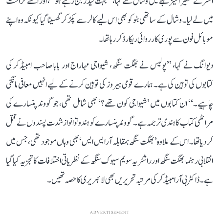
افسر نے تحقیر آمیز لہجے میں وشال سے کہا، ’’بہت لیڈر بن رہے ہو‘‘، اور اسے حراست
میں لے لیا۔ وشال کے ساتھی بٹو کو بھی اس لیے کالر سے پکڑ کر گھسیٹا گیا کیونکہ وہ اپنے
موبائل فون سے پوری کارروائی ریکارڈ کر رہا تھا۔
دیوانگ نے کہا، ’’پولیس نے بھگت سنگھ، شیواجی مہاراج اور بابا صاحب امبیڈکر کی
کتابوں کی توہین کی ہے۔ ہمارے قومی ہیروز کی توہین کرنے کے لیے انہیں معافی مانگنی
چاہیے۔‘‘ ان کتابوں میں ’شیواجی کون تھے؟‘ بھی شامل تھی، جو گووند پنسارے کی
مراٹھی کتاب کا ہندی ترجمہ ہے۔ گووند پنسارے کو ہندوتوا نواز شدت پسندوں نے قتل
کر دیا تھا۔ اس کے علاوہ ’بھگت سنگھ بمقابلہ آر ایس ایس‘ بھی وہاں موجود تھی، جس میں
انقلابی رہنما بھگت سنگھ اور راشٹریہ سویم سیوک سنگھ کے نظریاتی اختلافات کا تجزیہ کیا گیا
ہے۔ ڈاکٹر بی آر امبیڈکر کی مرتبہ تحریریں بھی لائبریری کا حصہ تھیں۔
ADVERTISEMENT