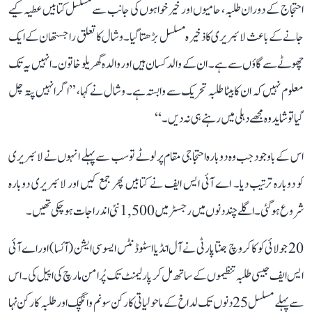
احتجاج کے دوران طلبہ، حامیوں اور خیرخواہوں کی جانب سے مسلسل کتابیں عطیہ کیے
جانے کے باعث لائبریری کا ذخیرہ مسلسل بڑھتا گیا۔ وشال کا تعلق راجستھان کے ایک
چھوٹے سے گاؤں سے ہے۔ ان کے والد کسان ہیں اور والدہ گھریلو خاتون۔ انہیں یہ تک
معلوم نہیں کہ ان کا بیٹا طلبہ تحریک سے وابستہ ہے۔ وشال نے کہا، ’’اگر انہیں پتہ چل
گیا تو شاید وہ مجھے دہلی میں رہنے ہی نہ دیں۔‘‘
اس کے باوجود جب وہ دوبارہ احتجاجی مقام پر لوٹے تو سب سے پہلے انہوں نے لائبریری
کو دوبارہ ترتیب دیا۔ اے آئی ایس ایف نے کتابیں پھر جمع کیں اور لائبریری دوبارہ
شروع ہو گئی۔ اگلے چند دنوں میں رجسٹر میں 1,500 نئی اندراجات ہو چکی تھیں۔
20 جولائی کو کاکروچ جنتا پارٹی نے آل انڈیا اسٹوڈنٹس ایسوسی ایشن (آئسا) اور اے آئی
ایس ایف جیسی طلبہ تنظیموں کے ساتھ مل کر پارلیمنٹ تک پُرامن مارچ کی اپیل کی۔ اس
سے پہلے مسلسل 25 دنوں تک لداخ کے ماحولیاتی کارکن سونم وانگچک اور طلبہ کارکن نہا