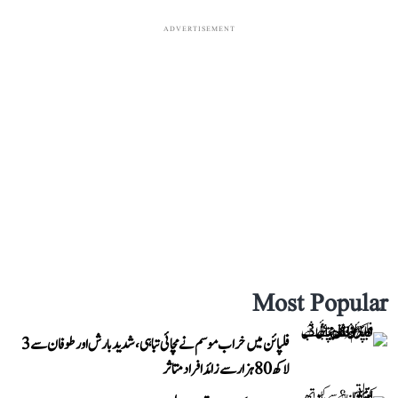
ADVERTISEMENT
Most Popular
فلپائن میں خراب موسم نے مچائی تباہی، شدید بارش اور طوفان سے 3
لاکھ 80 ہزار سے زائد افراد متاثر