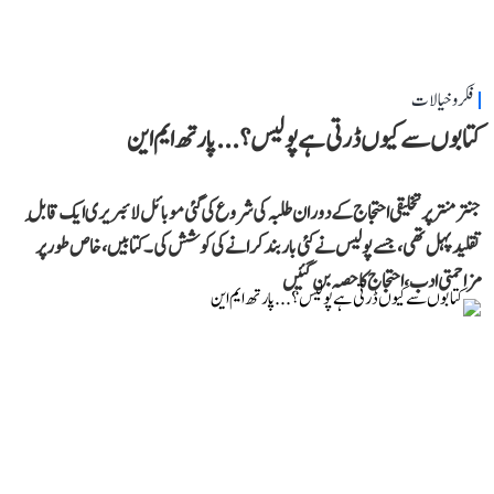
فکر و خیالات
کتابوں سے کیوں ڈرتی ہے پولیس؟...پارتھ ایم این
جنتر منتر پر تخلیقی احتجاج کے دوران طلبہ کی شروع کی گئی موبائل لائبریری ایک قابلِ
تقلید پہل تھی، جسے پولیس نے کئی بار بند کرانے کی کوشش کی۔ کتابیں، خاص طور پر
مزاحمتی ادب، احتجاج کا حصہ بن گئیں