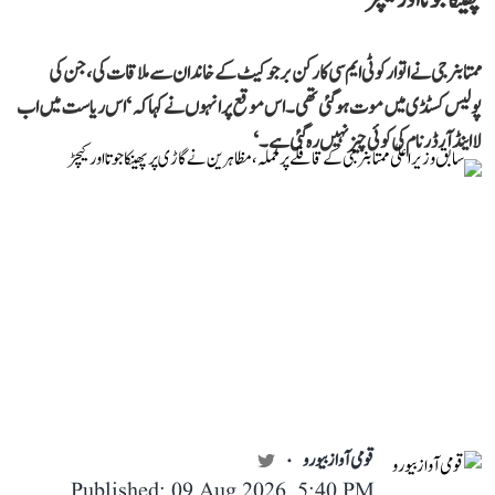
ممتا بنرجی نے اتوار کو ٹی ایم سی کارکن برجو کیٹ کے خاندان سے ملاقات کی، جن کی
پولیس کسٹڈی میں موت ہو گئی تھی۔ اس موقع پر انہوں نے کہا کہ ‘اس ریاست میں اب
لا اینڈ آرڈر نام کی کوئی چیز نہیں رہ گئی ہے۔‘
قومی آواز بیورو
Published: 09 Aug 2026, 5:40 PM