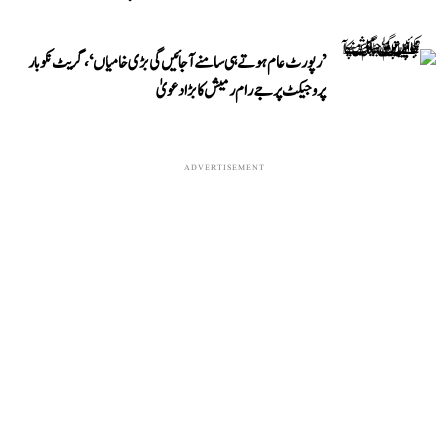
’رپورٹ عام ہوتے ہی سامنے آ جائیں گی بڑی خامیاں‘، گریٹ نکوبار
پروجیکٹ پر جے رام رمیش کا بڑا دعویٰ
ADVERTISEMENT