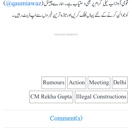
قومی آواز اب ٹیلی گرام پر بھی دستیاب ہے۔ ہمارے چینل (
qaumiawaz@
)
کو جوائن کرنے کے لئے یہاں کلک کریں اور تازہ ترین خبروں سے اپ ڈیٹ رہیں۔
ADVERTISEMENT
Rumours
Action
Meeting
Delhi
CM Rekha Gupta
Illegal Constructions
Comment(s)