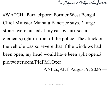
اور وہ مافیا کے ذریعے کام کروا رہے ہیں۔‘‘
#WATCH
| Barrackpore: Former West Bengal
Chief Minister Mamata Banerjee says, "Large
stones were hurled at my car by anti-social
elements,right in front of the police. The attack on
the vehicle was so severe that if the windows had
been open, my head would have been split open.â¦
pic.twitter.com/PIdFM1Oxcr
August 9, 2026
— ANI (@ANI)
ADVERTISEMENT