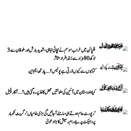
فلپائن میں خراب موسم نے مچائی تباہی، شدید بارش اور طوفان سے 3
لاکھ 80 ہزار سے زائد افراد متاثر
کتابوں سے کیوں ڈرتی ہے پولیس؟...پارتھ ایم این
کیا ہندوستان میں آئین کی ضمانتیں محض کاغذ پر رہ گئی ہیں؟...آکار پٹیل
’رپورٹ عام ہوتے ہی سامنے آ جائیں گی بڑی خامیاں‘، گریٹ نکوبار
پروجیکٹ پر جے رام رمیش کا بڑا دعویٰ