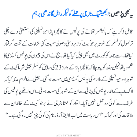
یہ بھی پڑھیں :
ابھیشیک بنرجی پر حملے کو لیکر راہل گاندھی برہم
قابل ذکر ہے کہ ہالیشہر تھانے کی پولیس نے کانچرا پاڑا میونسپلٹی کی استعفیٰ دے چکی
ترنمول کونسلر کے شوہر برجو کیٹ کو زبردستی وصولی سمیت کئی الزامات کے تحت گرفتار
کیا تھا۔ اسے جمعہ کو کورٹ میں بھی پیش کیا گیا تھا۔ جج نے اس کی 5 دن کی پولیس کسٹڈی کا
حکم دیا تھا لیکن ہفتہ کو پتہ چلا کہ کانچرا پاڑا کے وارڈ 23 کی سابق کونسلر جینی شرما کیٹ کے
شوہر اور میونسپلٹی کے ملازم کی پولیس کسٹڈی میں موت ہو گئی۔ جینی نے الزام عائد کیا کہ
لاک اپ کے اندر پولیس کی پٹائی سے ان کے شوہر کی موت ہوئی۔ اس واقعے پر پولیس کی
طرف سے کوئی ردعمل نہیں آیا۔ اتوار کو ممتا بنرجی نے برجو کیٹ کے خاندان سے
ملاقات کی اور کہا کہ ‘‘اس ریاست میں اب لا اینڈ آرڈر نام کی کوئی چیز نہیں رہ گئی ہے۔‘‘
ADVERTISEMENT