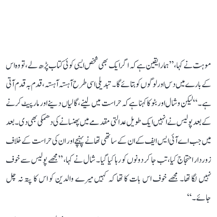
موہت نے کہا، ’’ہمارا یقین ہے کہ اگر ایک بھی شخص ایسی کوئی کتاب پڑھ لے، تو وہ اس
کے بارے میں دس اور لوگوں کو بتائے گا۔ تبدیلی اسی طرح آہستہ آہستہ، قدم بہ قدم آتی
ہے۔‘‘ لیکن وشال اور بٹو کا کہنا ہے کہ حراست میں لینے، گالیاں دینے اور مارپیٹ کرنے
کے بعد پولیس نے انہیں ایک طویل عدالتی مقدمے میں پھنسانے کی دھمکی بھی دی۔ بعد
میں جب اے آئی ایس ایف کے ان کے ساتھی تھانے پہنچے اور ان کی حراست کے خلاف
زوردار احتجاج کیا، تب جا کر دونوں کو رہا کیا گیا۔ شال نے کہا، ’’مجھے پولیس سے خوف
نہیں لگا تھا۔ مجھے خوف اس بات کا تھا کہ کہیں میرے والدین کو اس کا پتہ نہ چل
جائے۔‘‘