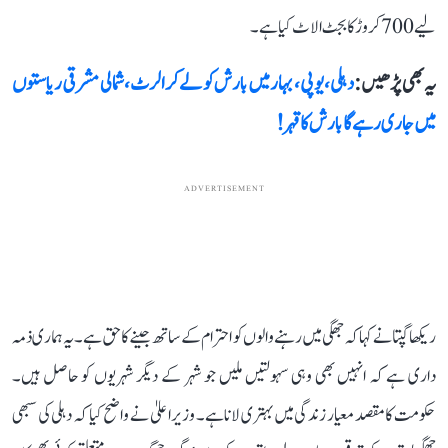
لیے 700 کروڑ کا بجٹ الاٹ کیا ہے۔
یہ بھی پڑھیں :
دہلی، یوپی، بہار میں بارش کو لے کر الرٹ، شمالی مشرقی ریاستوں
میں جاری رہے گا بارش کا قہر!
ADVERTISEMENT
ریکھا گپتا نے کہا کہ جھگی میں رہنے والوں کو احترام کے ساتھ جینے کا حق ہے۔ یہ ہماری ذمہ
داری ہے کہ انہیں بھی وہی سہولتیں ملیں جو شہر کے دیگر شہریوں کو حاصل ہیں۔
حکومت کا مقصد معیار زندگی میں بہتری لانا ہے۔ وزیر اعلیٰ نے واضح کیا کہ دہلی کی سبھی