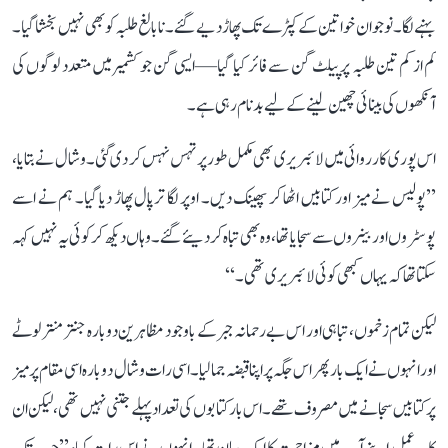
بہنے لگا۔ نوجوان خواتین کے کپڑے تک پھاڑ دیے گئے۔ نابالغ طلبہ کو بھی نہیں بخشا گیا۔
کم از کم تین طلبہ پر پیلٹ گن سے فائر کیا گیا—ایسی گن جو کشمیر میں متعدد لوگوں کی
آنکھوں کی بینائی چھین لینے کے لیے بدنام رہی ہے۔
اس پوری کارروائی میں لائبریری بھی مکمل طور پر تہس نہس کر دی گئی۔ وشال نے بتایا،
’’پولیس نے میز اور کتابیں اٹھا کر پھینک دیں۔ اوپر لگا ترپال پھاڑ دیا گیا۔ ہم نے اسے
پوسٹروں اور بینروں سے سجایا تھا، وہ بھی تباہ کر دیئے گئے۔ وہاں دیکھ کر کوئی یہ نہیں کہہ
سکتا تھا کہ یہاں کبھی کوئی لائبریری تھی۔‘‘
لیکن تمام زخموں، تباہی اور اس بے رحمانہ جبر کے باوجود مظاہرین دوبارہ جنتر منتر لوٹے
اور انہوں نے ایک بار پھر اس جگہ پر اپنا قبضہ جما لیا۔ اسی رات وشال دوبارہ اسی مقام پر میز
پر کتابیں سجانے میں مصروف تھے۔ اس بار کتابوں کی تعداد پہلے جتنی نہیں تھی، لیکن ان