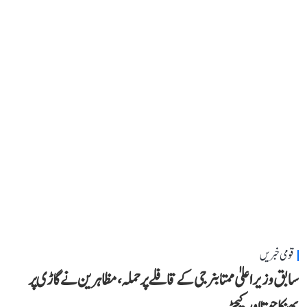
قومی خبریں
سابق وزیر اعلیٰ ممتا بنرجی کے قافلے پر حملہ، مظاہرین نے گاڑی پر
پھینکا جوتا اور کیچڑ