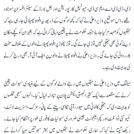
ڈی، ڈی ڈی اے، ایم سی ڈی، میونسپل کارپوریشن اور جل بورڈ کے سینئر افسران موجود
تھے۔ اس موقع پر وزیر اعلیٰ نے کہا کہ کچھ لوگوں کے ذریعہ یہ افواہ پھیلائی جا رہی ہے کہ
جھگیوں کو منہدم کیا جا رہا، جبکہ حکومت نے یہ یقین دہانی کرائی ہے کہ بغیر ان کو پکّے مکان
دیئے کوئی بھی جھگی نہیں توڑی جائے گی۔ توڑ پھوڑ پر افواہ پھیلانے والوں کے خلاف سخت
کارروائی کی جائے گی۔ وزیر اعلیٰ نے افواہ پھیلانے والوں پر ایف آئی آر بھی درج کرنے
کی ہدایت دی ہے۔
میٹنگ میں وزیر اعلیٰ نے جھگیوں میں رہنے والے لوگوں کے لیے بنیادی سہولت یقینی
کرنے کے مقصد سے ایک کثیر الجہتی ایکشن پلان پر تبادلہ خیال کیا۔ انہوں سبھی محکموں
کو ہدایت دی کہ جھگی کالونی میں سیور، آبی نکاسی، پینے کے پانی، سڑک، اسٹریٹ لائٹ،
کمیونٹی ٹوائلٹ اور کچرا مینجمنٹ جیسی ضروری سہولیات کا فوری طور پر انتظام کیا جائے۔
ریکھا گپتا نے کہا کہ ہماری حکومت نے جھگیوں میں بہتر سہولتیں مہیا کرانے کے