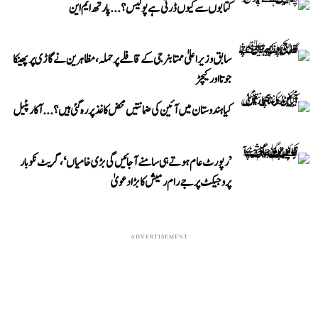
کتابوں سے کیوں ڈرتی ہے پولیس؟...پارتھ ایم این
سابق وزیر اعلیٰ ممتا بنرجی کے قافلے پر حملہ، مظاہرین نے گاڑی پر پھینکا
جوتا اور کیچڑ
کیا ہندوستان میں آئین کی ضمانتیں محض کاغذ پر رہ گئی ہیں؟...آکار پٹیل
’رپورٹ عام ہوتے ہی سامنے آ جائیں گی بڑی خامیاں‘، گریٹ نکوبار
پروجیکٹ پر جے رام رمیش کا بڑا دعویٰ
ADVERTISEMENT