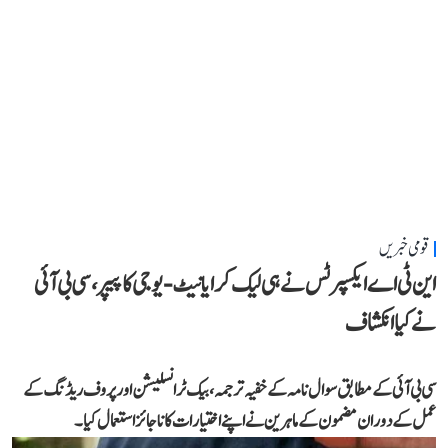
قومی خبریں
این ٹی اے ایکسپرٹس نے ہی لیک کرایا نیٹ-یوجی کا پیپر، سی بی آئی
نے کیا انکشاف
سی بی آئی کے مطابق سوال نامہ کے خفیہ ترجمہ، بیک ٹرانسلیشن اور پروف ریڈنگ کے
عمل کے دوران مضمون کے ماہرین نے اپنے اختیارات کا ناجائز استعمال کیا۔