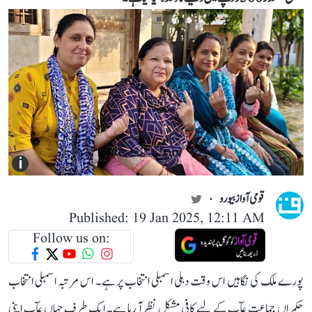
i
قومی آواز بیورو
Published: 19 Jan 2025, 12:11 AM
Follow us on:
پورے ملک کی نگاہیں اس وقت دہلی اسمبلی انتخاب پر ہے۔ اس مرتبہ اسمبلی انتخاب
حکمراں جماعت عآپ کے لیے کافی مشکل نظر آ رہا ہے۔ ایک طرف جہاں عآپ اپنی