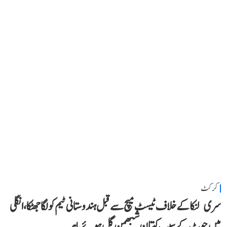
کرکٹ
سری لنکا کے خلاف ٹیسٹ میچ سے قبل ہندوستانی ٹیم کو لگا جھٹکا، انگلی
میں چوٹ کے سبب کپتان شبھمن گل ہوئے باہر