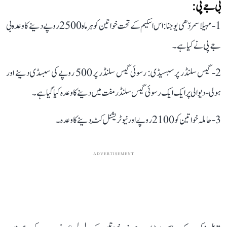
بی جے پی:
1- مہیلا سمردّھی یوجنا: اس اسکیم کے تحت خواتین کو ہر ماہ 2500 روپے دینے کا وعدہ بی
جے پی نے کیا ہے۔
2- گیس سلنڈر پر سبسیڈی: رسوئی گیس سلنڈر پر 500 روپے کی سبسڈی دینے اور
ہولی-دیوالی پر ایک ایک رسوئی گیس سلنڈر مفت میں دینے کا وعدہ کیا گیا ہے۔
3- حاملہ خواتین کو 2100 روپے اور نیوٹریشنل کِٹ دینے کا وعدہ۔
ADVERTISEMENT