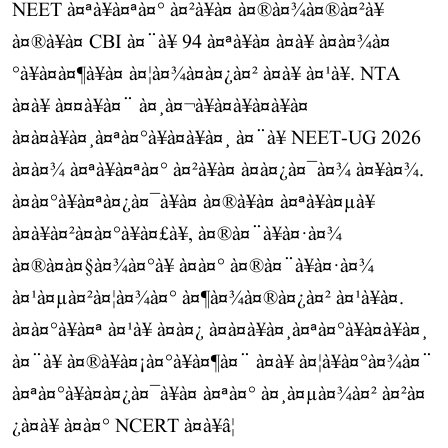
NEET à¤ªà¥à¤ªà¤° à¤²à¥à¤ à¤®à¤¾à¤®à¤²à¥
à¤®à¥à¤ CBI à¤¨à¥ 94 à¤ªà¥à¤ à¤à¥ à¤à¤¾à¤
°à¥à¤à¤¶à¥à¤ à¤¦à¤¾à¤à¤¿à¤² à¤à¥ à¤¹à¥. NTA
à¤à¥ à¤¤à¥à¤¨ à¤¸à¤¬à¥à¤à¥à¤à¥à¤
à¤à¤à¥à¤¸à¤ªà¤°à¥à¤à¥à¤¸ à¤¨à¥ NEET-UG 2026
à¤à¤¾ à¤ªà¥à¤ªà¤° à¤²à¥à¤ à¤à¤¿à¤¯à¤¾ à¤¥à¤¾.
à¤à¤°à¥à¤ªà¤¿à¤¯à¥à¤ à¤®à¥à¤ à¤ªà¥à¤µà¥
à¤à¥à¤²à¤à¤°à¥à¤£à¥, à¤®à¤¨à¥à¤·à¤¾
à¤®à¤à¤§à¤¾à¤°à¥ à¤à¤° à¤®à¤¨à¥à¤·à¤¾
à¤¹à¤µà¤²à¤¦à¤¾à¤° à¤¶à¤¾à¤®à¤¿à¤² à¤¹à¥à¤.
à¤à¤°à¥à¤ª à¤¹à¥ à¤à¤¿ à¤à¤à¥à¤¸à¤ªà¤°à¥à¤à¥à¤¸
à¤¨à¥ à¤®à¥à¤¡à¤°à¥à¤¶à¤¨ à¤à¥ à¤¦à¥à¤°à¤¾à¤¨
à¤ªà¤°à¥à¤à¤¿à¤¯à¥à¤ à¤ªà¤° à¤¸à¤µà¤¾à¤² à¤²à¤
¿à¤à¥ à¤à¤° NCERT à¤à¥â¦