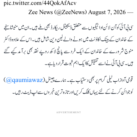
pic.twitter.com/44QokAfAcv
August 7, 2026
— Zee News (@ZeeNews)
سی بی آئی کو آن لائن ادائیگیوں سے متعلق ڈیجیٹل ریکارڈ بھی ملے ہیں۔ ان میں منیشا سنجے
کے خاندان کے بینک اکاؤنٹ میں ہونے والے لین دین شامل ہیں۔ اس کے علاوہ ڈاکٹر
منوج شرورے کے خاندان کے ایک فرد سے پانچ لاکھ روپے نقد بھی برآمد کیے گئے
ہیں۔ سی بی آئی نے اسے تفتیش کا ایک اہم ثبوت قرار دیا ہے۔
قومی آواز اب ٹیلی گرام پر بھی دستیاب ہے۔ ہمارے چینل (
qaumiawaz@
)
کو جوائن کرنے کے لئے یہاں کلک کریں اور تازہ ترین خبروں سے اپ ڈیٹ رہیں۔
ADVERTISEMENT