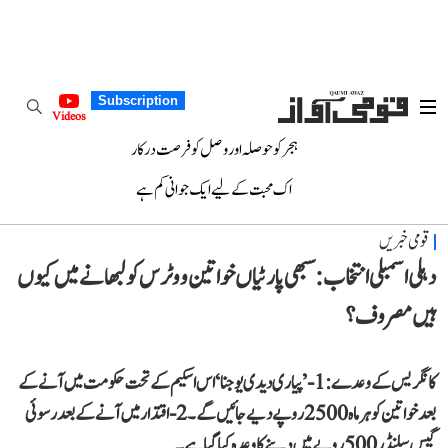
Subscription
Videos
ہجر کو حوصلہ اور وصل کو فرصت درکار
اک محبت کے لیے ایک جوانی کم ہے
قومی خبریں
دہلی اسمبلی انتخاب: سبھی پارٹیاں خواتین ووٹرس کو لبھانے میں کیوں
ہیں مصروف؟
کانگریس کے وعدے: 1- ’پیاری دیدی یوجنا‘ اس اسکیم کے تحت حکومت میں آنے کے
بعد خواتین کو ہر ماہ 2500 روپے دیے جائیں گے۔ 2- اقتدار میں آنے کے بعد رسوئی
گیس سلنڈر 500 روپے میں دینے کا وعدہ کیا گیا ہے۔