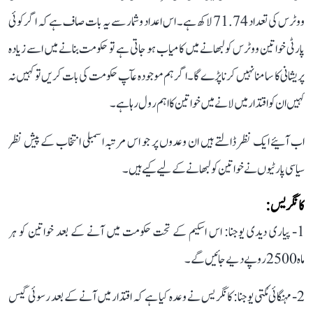
ووٹرس کی تعداد 71.74 لاکھ ہے۔ اس اعداد و شمار سے یہ بات صاف ہے کہ اگر کوئی
پارٹی خواتین ووٹرس کو لبھانے میں کامیاب ہو جاتی ہے تو حکومت بنانے میں اسے زیادہ
پریشانی کا سامنا نہیں کرنا پڑے گا۔ اگر ہم موجودہ عآپ حکومت کی بات کریں تو کہیں نہ
کہیں ان کو اقتدار میں لانے میں خواتین کا اہم رول رہا ہے۔
اب آئیے ایک نظر ڈالتے ہیں ان وعدوں پر جو اس مرتبہ اسمبلی انتخاب کے پیش نظر
سیاسی پارٹیوں نے خواتین کو لبھانے کے لیے کیے ہیں۔
کانگریس:
1- پیاری دیدی یوجنا: اس اسکیم کے تحت حکومت میں آنے کے بعد خواتین کو ہر
ماہ 2500 روپے دیے جائیں گے۔
2- مہنگائی مُکتی یوجنا: کانگریس نے وعدہ کیا ہے کہ اقتدار میں آنے کے بعد رسوئی گیس