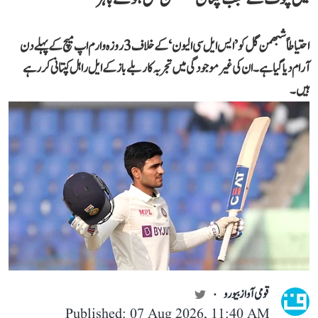
احتیاطاً شبھمن گل کو ’ایس ایل سی الیون‘ کے خلاف 3 روزہ وارم اپ میچ کے پہلے دن
آرام دیا گیا ہے۔ ان کی غیر موجودگی میں تجربہ کار بلے باز کے ایل راہل کپتانی کر رہے
ہیں۔
قومی آواز بیورو
Published: 07 Aug 2026, 11:40 AM