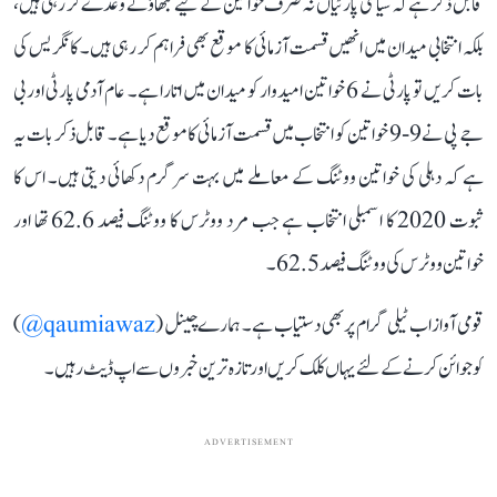
قابل ذکر ہے کہ سیاسی پارٹیاں نہ صرف خواتین کے لیے لبھاؤنے وعدے کر رہی ہیں،
بلکہ انتخابی میدان میں انھیں قسمت آزمائی کا موقع بھی فراہم کر رہی ہیں۔ کانگریس کی
بات کریں تو پارٹی نے 6 خواتین امیدوار کو میدان میں اتارا ہے۔ عام آدمی پارٹی اور بی
جے پی نے 9-9 خواتین کو انتخاب میں قسمت آزمائی کا موقع دیا ہے۔ قابل ذکر بات یہ
ہے کہ دہلی کی خواتین ووٹنگ کے معاملے میں بہت سرگرم دکھائی دیتی ہیں۔ اس کا
ثبوت 2020 کا اسمبلی انتخاب ہے جب مرد ووٹرس کا ووٹنگ فیصد 62.6 تھا اور
خواتین ووٹرس کی ووٹنگ فیصد 62.5۔
قومی آواز اب ٹیلی گرام پر بھی دستیاب ہے۔ ہمارے چینل (
qaumiawaz@
)
کو جوائن کرنے کے لئے یہاں کلک کریں اور تازہ ترین خبروں سے اپ ڈیٹ رہیں۔
ADVERTISEMENT