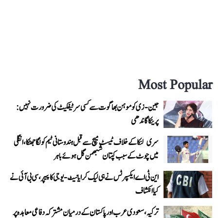
Most Popular
جین-زی کو موہن بھاگوت سے کسی سرٹیفکیٹ کی ضرورت نہیں:
پرینکا گاندھی
سری لنکا کے خلاف ٹیسٹ میچ سے قبل ہندوستانی ٹیم کو لگا جھٹکا، انگلی
میں چوٹ کے سبب کپتان شبھمن گل ہوئے باہر
این ٹی اے ایکسپرٹس نے ہی لیک کرایا نیٹ-یوجی کا پیپر، سی بی آئی نے
کیا انکشاف
ترکیہ، سعودی عرب اور پاکستان کے درمیان مشترکہ دفاعی معاہدہ پر