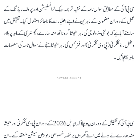
سی بی آئی کے مطابق سوال نامہ کے خفیہ ترجمہ، بیک ٹرانسلیشن اور پروف ریڈنگ کے
عمل کے دوران مضمون کے ماہرین نے اپنے اختیارات کا ناجائز استعمال کیا۔ تفتیش میں
سامنے آیا ہے کہ بوٹنی-زولوجی کی ماہر منیشا گروناتھ مندھارے، کیمسٹری کے ماہر پرہلاد
وٹھل راؤ کلکرنی (پی وی کلکرنی) اور فزکس کی ماہر منیشا سنجے نے سوال نامہ کی معلومات
باہر پہنچائیں۔
ADVERTISEMENT
سی بی آئی کو تفتیش کے دوران پتہ چلا کہ اپریل 2026 کے دوران پی وی کلکرنی اور منیشا
مندھارے نے پونے میں اپنے گھروں پر خفیہ خصوصی ریویژن سیشن منعقد کیے۔ ان