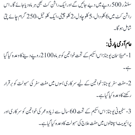
سلنڈر 500 روپے میں دیے جائیں گے اور ایک راشن کٹ بھی ہر ماہ دیا جائے گا۔ اس
راشن کٹ میں 6 کلو دال، 5 کلو چاول، 2 کلو چینی، ایک کلو تیل، 250 گرام چائے پتی
شامل ہوگا۔
عام آدمی پارٹی:
1- مہیلا سمّان یوجنا: اس اسکیم کے تحت خواتین کو ہر ماہ 2100 روپے دینے کا وعدہ کیا گیا
ہے۔
2- مفت سفر یوجنا: خواتین کے لیے سرکاری بسوں میں مفت سفر کی سہولت کو برقرار
رکھنے کا وعدہ کیا گیا ہے۔
3- سنجیونی یوجنا: اس اسکیم کے تحت 60 سال سے زیادہ عمر کی خواتین کو سرکاری اور
پرائیویٹ اسپتالوں میں مفت علاج کی سہولت کا وعدہ کیا گیا ہے۔