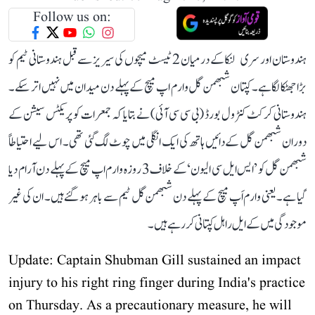
Follow us on:
ہندوستان اور سری لنکا کے درمیان 2 ٹیسٹ میچوں کی سیریز سے قبل ہندوستانی ٹیم کو
بڑا جھٹکا لگا ہے۔ کپتان شبھمن گل وارم اپ میچ کے پہلے دن میدان میں نہیں اتر سکے۔
ہندوستانی کرکٹ کنٹرول بورڈ (بی سی سی آئی) نے بتایا کہ جمعرات کو پریکٹس سیشن کے
دوران شبھمن گل کے دائیں ہاتھ کی ایک انگلی میں چوٹ لگ گئی تھی۔ اس لیے احتیاطاً
شبھمن گل کو ’ایس ایل سی الیون‘ کے خلاف 3 روزہ وارم اپ میچ کے پہلے دن آرام دیا
گیا ہے۔ یعنی وارم اَپ میچ کے پہلے دن شبھمن گل ٹیم سے باہر ہو گئے ہیں۔ ان کی غیر
موجودگی میں کے ایل راہل کپتانی کر رہے ہیں۔
Update: Captain Shubman Gill sustained an impact
injury to his right ring finger during India's practice
on Thursday. As a precautionary measure, he will