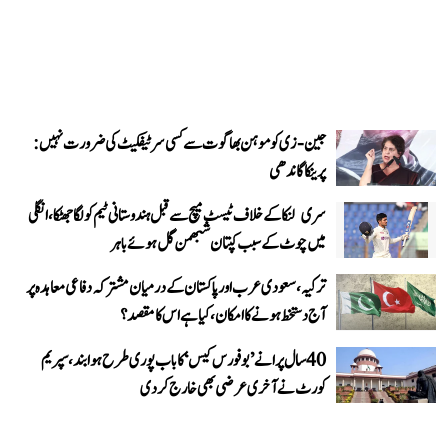
جین-زی کو موہن بھاگوت سے کسی سرٹیفکیٹ کی ضرورت نہیں:
پرینکا گاندھی
سری لنکا کے خلاف ٹیسٹ میچ سے قبل ہندوستانی ٹیم کو لگا جھٹکا، انگلی
میں چوٹ کے سبب کپتان شبھمن گل ہوئے باہر
ترکیہ، سعودی عرب اور پاکستان کے درمیان مشترکہ دفاعی معاہدہ پر
آج دستخط ہونے کا امکان، کیا ہے اس کا مقصد؟
40 سال پرانے ’بوفورس کیس‘ کا باب پوری طرح ہوا بند، سپریم
کورٹ نے آخری عرضی بھی خارج کر دی