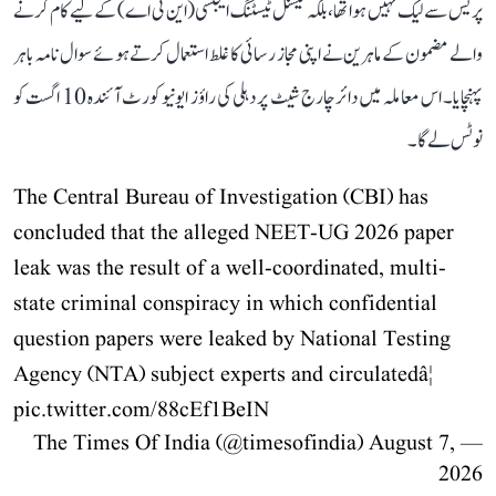
پریس سے لیک نہیں ہوا تھا، بلکہ نیشنل ٹیسٹنگ ایجنسی (این ٹی اے) کے لیے کام کرنے
والے مضمون کے ماہرین نے اپنی مجاز رسائی کا غلط استعمال کرتے ہوئے سوال نامہ باہر
پہنچایا۔ اس معاملہ میں دائر چارج شیٹ پر دہلی کی راؤز ایونیو کورٹ آئندہ 10 اگست کو
نوٹس لے گا۔
The Central Bureau of Investigation (CBI) has
concluded that the alleged NEET-UG 2026 paper
leak was the result of a well-coordinated, multi-
state criminal conspiracy in which confidential
question papers were leaked by National Testing
Agency (NTA) subject experts and circulatedâ¦
pic.twitter.com/88cEf1BeIN
August 7,
— The Times Of India (@timesofindia)
2026