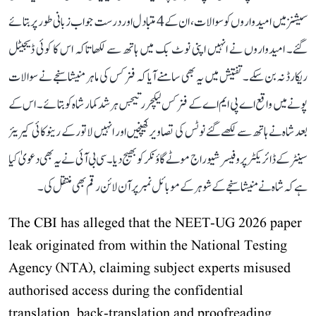
سیشنز میں امیدواروں کو سوالات، ان کے 4 متبادل اور درست جواب زبانی طور پر بتائے
گئے۔ امیدواروں نے انہیں اپنی نوٹ بک میں ہاتھ سے لکھا تاکہ اس کا کوئی ڈیجیٹل
ریکارڈ نہ بن سکے۔ تفتیش میں یہ بھی سامنے آیا کہ فزکس کی ماہر منیشا سنجے نے سوالات
پونے میں واقع اے پی ایم اے کے فزکس لیکچرر تیجس ہرشد کمار شاہ کو بتائے۔ اس کے
بعد شاہ نے ہاتھ سے لکھے گئے نوٹس کی تصاویر کھینچیں اور انہیں لاتور کے رینوکائی کیریئر
سینٹر کے ڈائریکٹر پروفیسر شیوراج موٹے گاؤنکر کو بھیج دیا۔ سی بی آئی نے یہ بھی دعویٰ کیا
ہے کہ شاہ نے منیشا سنجے کے شوہر کے موبائل نمبر پر آن لائن رقم بھی منتقل کی۔
The CBI has alleged that the NEET-UG 2026 paper
leak originated from within the National Testing
Agency (NTA), claiming subject experts misused
authorised access during the confidential
translation, back-translation and proofreading