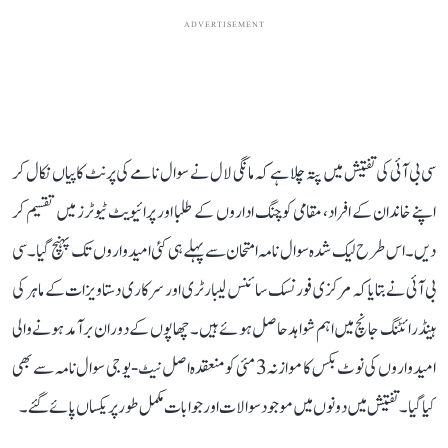
ADVERTISEMENT
سی بی آئی کی تفتیش میں پتہ چلا ہے کہ مانگی لال نے سوال نامے کی پرنٹ کاپیاں نکال کر
اپنے خاندان کے افراد، مقامی کوچنگ اداروں کے طلبا اور پرائیویٹ ٹیوٹرز میں تقسیم کر
دیں۔ اس طرح لیک شدہ سوال نامہ امتحان سے پہلے ہی کئی امیدواروں تک پہنچ گیا۔ سی
بی آئی نے بتایا کہ مرکزی فورنسک سائنس لیبارٹری اور سرکاری دستاویزات کے ماہر کی
ہینڈ رائٹنگ جانچ میں اہم شواہد حاصل ہوئے ہیں۔ چھاپوں کے دوران برآمد ہونے والی
امیدواروں کی نوٹ بکس کا موازنہ 3 مئی کو منعقدہ اصل نیٹ-یو جی سوال نامہ سے بھی
کیا گیا۔ تفتیش میں دونوں میں موجود سوالات اور جوابات مکمل طور پر یکساں پائے گئے۔