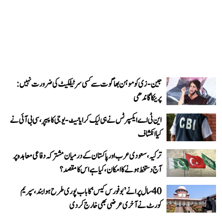
جین-زی کو موہن بھاگوت سے کسی سرٹیفکیٹ کی ضرورت نہیں:
پرینکا گاندھی
این ٹی اے ایکسپرٹس نے ہی لیک کرایا نیٹ-یوجی کا پیپر، سی بی آئی نے
کیا انکشاف
ترکیہ، سعودی عرب اور پاکستان کے درمیان مشترکہ دفاعی معاہدہ پر
آج دستخط ہونے کا امکان، کیا ہے اس کا مقصد؟
40 سال پرانے ’بوفورس کیس‘ کا باب پوری طرح ہوا بند، سپریم
کورٹ نے آخری عرضی بھی خارج کر دی