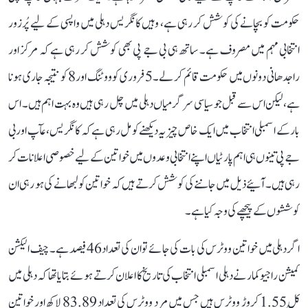
حکومت کو بچانے کی کوشش کر رہی ہے، وہیں کانگریس دہلی میں واپسی کے لیے پُرزور
انتخابی مہم میں مصروف ہے۔ ساتھ ہی بی جے پی بھی کوشش کر رہی ہے کہ مرکز اور
راجدھانی دونوں میں حکومت قائم کر لے۔ 5 فروری کو ووٹنگ اور 8 کو نتیجہ جاری ہونا
ہے، لیکن اس سے قبل جو سیاسی سرگرمیاں دہلی میں چل رہی ہیں وہ بہت اہم ہیں۔ اس
بار کے اسمبلی انتخاب میں ایک خاص چیز یہ دیکھنے کو مل رہی ہے کہ کانگریس، عآپ اور بی
جے پی تینوں ہی اہم پارٹیاں اپنے انتخابی وعدوں میں خواتین کے لیے خصوصی اعلانات کر
رہی ہیں۔ آئیے ذیل میں جاننے کی کوشش کرتے ہیں کہ خواتین کو لبھانے کی ہو رہی ان
کوششوں کے پیچھے کی وجہ کیا ہے۔
اگر دہلی میں خواتین ووٹرس کی بات کی جائے تو ان کی تعداد 46 فیصد ہے۔ چیف الیکشن
کمیشن راجیو کمار نے دہلی اسمبلی انتخاب کی تاریخ کا اعلان کرتے ہوئے بتایا تھا کہ دہلی میں
کُل 1.55 کروڑ ووٹرس ہیں جس میں مرد ووٹرس کی تعداد 83.89 لاکھ اور خواتین