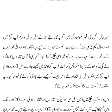
ADVERTISEMENT
بہرحال، گل کی غیر موجودگی میں تجربہ کار بلے باز کے ایل راہل وارم اَپ میچ میں
ہندوستانی ٹیم کی قیادت کر رہے ہیں۔ ٹیسٹ سیریز سے پہلے یہ مقابلہ ہندوستانی کھلاڑیوں
کے لیے بے حد اہم مانا جا رہا ہے، کیونکہ اسی میچ کے ذریعہ ٹیم اپنی آخری تیاریوں کا جائزہ
لے گی۔ کولمبو کے نان ڈسکرپٹس کرکٹ کلب گراؤنڈ میں کھیلے جا رہے اس 3 روزہ وارم
اپ میچ میں ایس ایل سی الیون نے ٹاس جیت کر پہلے بلے بازی کرنے کا فیصلہ کیا۔ یہ
مقابلہ 7 اگست سے 9 اگست تک کھیلا جائے گا۔
اس وارم اَپ میچ میں ایس ایل سی الیون کی ابتدا نہایت شاندار ہوئی ہے۔ 20 اوور تک
اس ٹیم کا ایک بھی وکٹ نہیں گرا ہے اور بورڈ پر 107 رن درج ہو چکے ہیں۔ محمد سراج