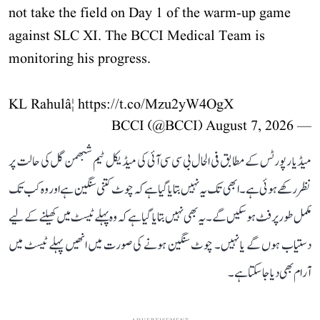
not take the field on Day 1 of the warm-up game
against SLC XI. The BCCI Medical Team is
monitoring his progress.
KL Rahulâ¦
https://t.co/Mzu2yW4OgX
August 7, 2026
— BCCI (@BCCI)
میڈیا رپورٹس کے مطابق فی الحال بی سی سی آئی کی میڈیکل ٹیم شبھمن گل کی حالت پر
نظر رکھے ہوئی ہے۔ ابھی تک یہ نہیں بتایا گیا ہے کہ چوٹ کتنی سنگین ہے اور وہ کب تک
مکمل طور پر فٹ ہو سکیں گے۔ یہ بھی نہیں بتایا گیا ہے کہ وہ پہلے ٹیسٹ میں کھیلنے کے لیے
دستیاب ہوں گے یا نہیں۔ چوٹ سنگین ہونے کی صورت میں انھیں پہلے ٹیسٹ میں
آرام بھی دیا جا سکتا ہے۔