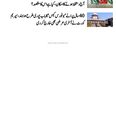
آج دستخط ہونے کا امکان، کیا ہے اس کا مقصد؟
40 سال پرانے ’بوفورس کیس‘ کا باب پوری طرح ہوا بند، سپریم
کورٹ نے آخری عرضی بھی خارج کر دی
ADVERTISEMENT