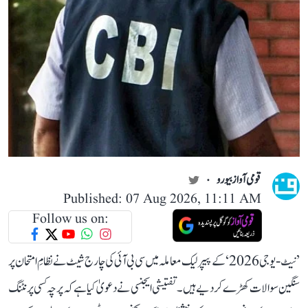
قومی آواز بیورو
Published: 07 Aug 2026, 11:11 AM
Follow us on:
’نیٹ-یو جی 2026‘ کے پیپر لیک معاملہ میں سی بی آئی کی چارج شیٹ نے نظامِ امتحان پر
سنگین سوالات کھڑے کر دیے ہیں۔ تفتیشی ایجنسی نے دعویٰ کیا ہے کہ پرچہ کسی پرنٹنگ