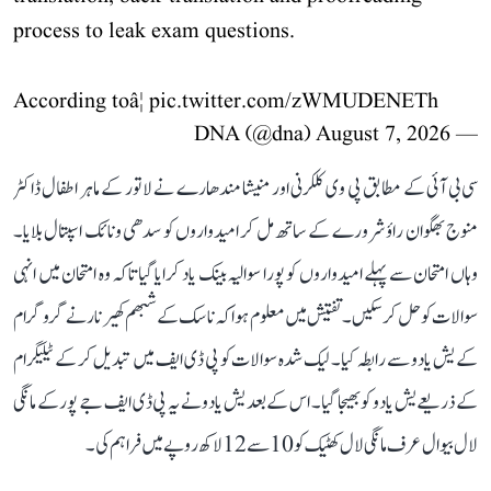
process to leak exam questions.
According toâ¦
pic.twitter.com/zWMUDENETh
August 7, 2026
— DNA (@dna)
سی بی آئی کے مطابق پی وی کلکرنی اور منیشا مندھارے نے لاتور کے ماہر اطفال ڈاکٹر
منوج بھگوان راؤ شرورے کے ساتھ مل کر امیدواروں کو سدھی ونائک اسپتال بلایا۔
وہاں امتحان سے پہلے امیدواروں کو پورا سوالیہ بینک یاد کرایا گیا تاکہ وہ امتحان میں انہی
سوالات کو حل کر سکیں۔ تفتیش میں معلوم ہوا کہ ناسک کے شبھم کھیرنار نے گروگرام
کے یش یادو سے رابطہ کیا۔ لیک شدہ سوالات کو پی ڈی ایف میں تبدیل کر کے ٹیلیگرام
کے ذریعے یش یادو کو بھیجا گیا۔ اس کے بعد یش یادو نے یہ پی ڈی ایف جے پور کے مانگی
لال بیوال عرف مانگی لال کھٹیک کو 10 سے 12 لاکھ روپے میں فراہم کی۔