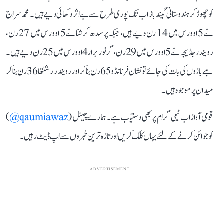
کو چھوڑ کر ہندوستانی گیندباز اب تک پوری طرح سے بے اثر دکھائی دیے ہیں۔ محمد سراج
نے 5 اوورس میں 14 رن دیے ہیں، جبکہ پرسدھ کرشنا نے 5 اوورس میں 27 رن،
رویندر جڈیجہ نے 5 اوورس میں 29 رن، گرنور برار 4 اوورس میں 25 رن دیے ہیں۔
بلے بازوں کی بات کی جائے تو نشان فرنانڈو 65 رن بنا کر اور رویندر رشنتھا 36 رن بنا کر
میدان پر موجود ہیں۔
قومی آواز اب ٹیلی گرام پر بھی دستیاب ہے۔ ہمارے چینل (
qaumiawaz@
)
کو جوائن کرنے کے لئے یہاں کلک کریں اور تازہ ترین خبروں سے اپ ڈیٹ رہیں۔
ADVERTISEMENT