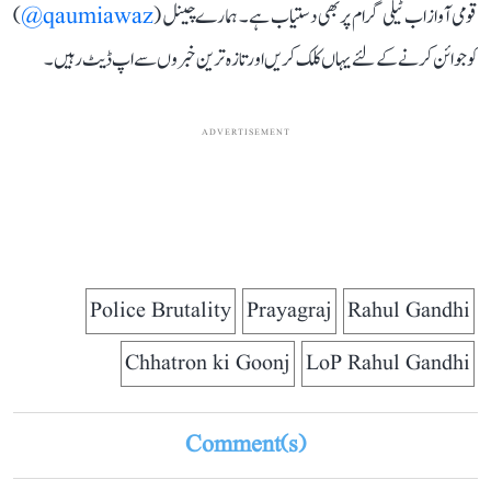
قومی آواز اب ٹیلی گرام پر بھی دستیاب ہے۔ ہمارے چینل (
qaumiawaz@
)
کو جوائن کرنے کے لئے یہاں کلک کریں اور تازہ ترین خبروں سے اپ ڈیٹ رہیں۔
ADVERTISEMENT
Police Brutality
Prayagraj
Rahul Gandhi
Chhatron ki Goonj
LoP Rahul Gandhi
Comment(s)