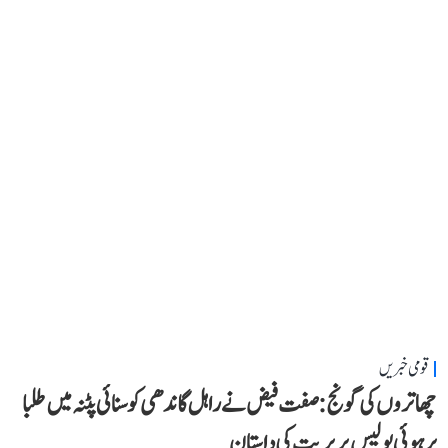
قومی خبریں
چھاتروں کی گونج: صفت فیض نے راہل گاندھی کو سنائی پٹنہ میں طلبا
پر ہوئی پولیس بربریت کی داستان