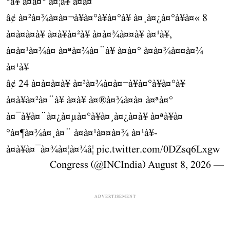
°à¥ à¤à¤° à¤¦à¥ à¤à¤
â¢ à¤²à¤¾à¤à¤¬à¥à¤°à¥à¤°à¥ à¤¸à¤¿à¤°à¥à¤« 8
à¤à¤à¤à¥ à¤à¥à¤²à¥ à¤à¤¾à¤¤à¥ à¤¹à¥,
à¤à¤¹à¤¾à¤ à¤ªà¤¾à¤¨à¥ à¤­à¤° à¤à¤¾à¤¤à¤¾
à¤¹à¥
â¢ 24 à¤à¤à¤à¥ à¤²à¤¾à¤à¤¬à¥à¤°à¥à¤°à¥
à¤à¥à¤²à¤¨à¥ à¤à¥ à¤®à¤¾à¤à¤ à¤ªà¤°
à¤¯à¥à¤¨à¤¿à¤µà¤°à¥à¤¸à¤¿à¤à¥ à¤ªà¥à¤
°à¤¶à¤¾à¤¸à¤¨ à¤à¤¹à¤¤à¤¾ à¤¹à¥-
à¤à¥à¤¯à¤¾à¤¦à¤¾â¦
pic.twitter.com/0DZsq6Lxgw
August 8, 2026
— Congress (@INCIndia)
ADVERTISEMENT