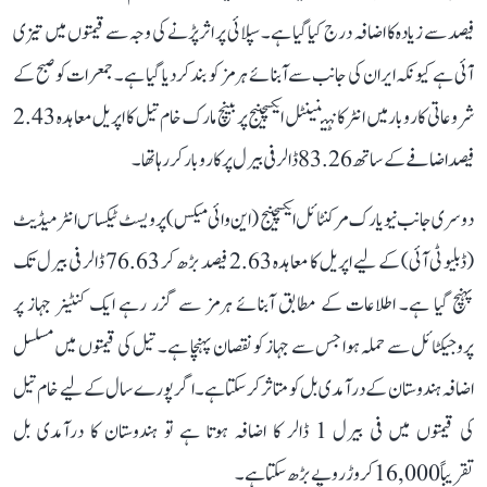
فیصد سے زیادہ کا اضافہ درج کیا گیا ہے۔ سپلائی پر اثر پڑنے کی وجہ سے قیمتوں میں تیزی
آئی ہے کیونکہ ایران کی جانب سے آبنائے ہرمز کو بند کردیا گیا ہے۔ جمعرات کو صبح کے
شروعاتی کاروبار میں انٹرکانٹینینٹل ایکسچینج پر بینچ مارک خام تیل کا اپریل معاہدہ 2.43
فیصد اضافے کے ساتھ 83.26 ڈالر فی بیرل پر کاروبار کررہا تھا۔
دوسری جانب نیو یارک مرکنٹائل ایکسچینج (این وائی میکس) پر ویسٹ ٹیکساس انٹرمیڈیٹ
(ڈبلیو ٹی آئی) کے لیے اپریل کا معاہدہ 2.63 فیصد بڑھ کر 76.63 ڈالر فی بیرل تک
پہنچ گیا ہے۔ اطلاعات کے مطابق آبنائے ہرمز سے گزر رہے ایک کنٹینر جہاز پر
پروجیکٹائل سے حملہ ہوا جس سے جہاز کو نقصان پہنچا ہے۔ تیل کی قیمتوں میں مسلسل
اضافہ ہندوستان کے درآمدی بل کو متاثر کرسکتا ہے۔ اگر پورے سال کے لیے خام تیل
کی قیمتوں میں فی بیرل 1 ڈالر کا اضافہ ہوتا ہے تو ہندوستان کا درآمدی بل
تقریباً 16,000 کروڑ روپے بڑھ سکتا ہے۔