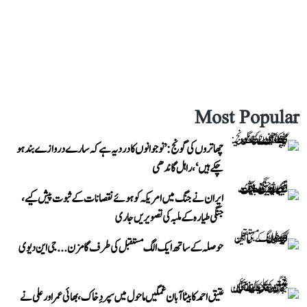
Most Popular
چھاتروں کی گونج: ’نوجوانوں کا درد یہ ہے کہ سارے دروازے بند ہو
چکے ہیں‘، راہل گاندھی
ایران نے جنگ میں امریکہ کو ہوئے نقصانات کے ثبوت پیش کیے،
جنگی طیارہ کے ملبہ کی تصویریں جاری
حوصلہ کے ساتھ ایک الگ مستقبل کی طرف گامزن... جی این دیوی
عتیق احمد کا بیٹا آبان غمگین ماحول میں سپردِ خاک، بھائی عمر اور علی نے