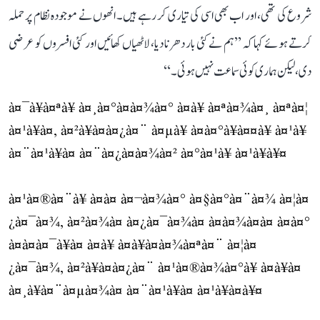
شروع کی تھی، اور اب بھی اسی کی تیاری کر رہے ہیں۔ انھوں نے موجودہ نظام پر حملہ
کرتے ہوئے کہا کہ ’’ہم نے کئی بار دھرنا دیا، لاٹھیاں کھائیں اور کئی افسروں کو عرضی
دی، لیکن ہماری کوئی سماعت نہیں ہوئی۔‘‘
à¤¯à¥à¤ªà¥ à¤¸à¤°à¤à¤¾à¤° à¤à¥ à¤ªà¤¾à¤¸ à¤ªà¤¦
à¤¹à¥à¤, à¤²à¥à¤à¤¿à¤¨ à¤µà¥ à¤­à¤°à¥à¤¤à¥ à¤¹à¥
à¤¨à¤¹à¥à¤ à¤¨à¤¿à¤à¤¾à¤² à¤°à¤¹à¥ à¤¹à¥à¥¤
à¤¹à¤®à¤¨à¥ à¤à¤ à¤¬à¤¾à¤° à¤§à¤°à¤¨à¤¾ à¤¦à¤
¿à¤¯à¤¾, à¤²à¤¾à¤ à¤¿à¤¯à¤¾à¤ à¤à¤¾à¤à¤ à¤à¤°
à¤à¤à¤¯à¥à¤ à¤à¥ à¤à¥à¤à¤¾à¤ªà¤¨ à¤¦à¤
¿à¤¯à¤¾, à¤²à¥à¤à¤¿à¤¨ à¤¹à¤®à¤¾à¤°à¥ à¤à¥à¤
à¤¸à¥à¤¨à¤µà¤¾à¤ à¤¨à¤¹à¥à¤ à¤¹à¥à¤à¥¤