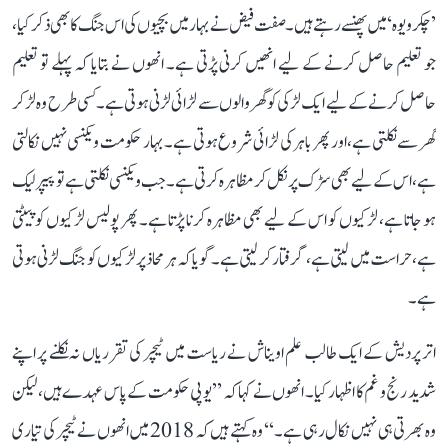
’چکرویوہ‘ میں پھنسے رہتے ہیں۔ صفت فیض نے بہار میں بچیوں کی اس جنگ کا بھی ذکر کیا،
جو تعلیم حاصل کرنے کے لیے انھیں کرنی پڑتی ہے۔ انھوں نے بتایا کہ پہلے تو تعلیم
حاصل کرنے کے لیے ایک لڑکی کو گھر والوں سے لڑائی لڑنی ہوتی ہے۔ کسی طرح وہ لڑ کر
گھر سے نکلتی ہے، اور پھر باہر کی لڑائی شروع ہوتی ہے۔ بہار حکومت ویکنسی نہیں نکالتی
ہے، اس کے لیے بھی سڑک پر نکل کر مظاہرہ کرتی ہے۔ جب ویکنسی نکلتی ہے تو پیپر لیک
ہو جاتا ہے، لڑکیوں کو اس کے لیے بھی مظاہرہ کرنا پڑتا ہے۔ پھر پولیس لڑکیوں کو پیٹتی
ہے، حراست میں لیتی ہے، گرفتار کر لیتی ہے۔ گویا کہ ہر محاذ پر لڑکیوں کو جنگ لڑنی ہوتی
ہے۔
اتر پردیش کے ایک طالب علم اویناش نے ریاست میں ٹیچر کی تقرریاں نہ نکلنے پر اپنے
شدید رنج و غم کا اظہار کیا۔ انھوں نے کہا کہ ’’یوپی حکومت کے پاس عہدے ہیں، لیکن
وہ بھرتی ہی نہیں نکال رہی ہے۔‘‘ وہ کہتے ہیں کہ 2018 میں انھوں نے ٹیچر کی تیاری