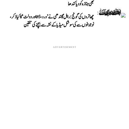
بھی جنازہ کو دیا کندھا
چھاتروں کی گونج: راہل گاندھی نے ’درد، ڈاٹا اور دولت‘ کا کیا ذکر،
نوجوانوں سے کی سوشل میڈیا کے نشہ سے بچنے کی تلقین
ADVERTISEMENT