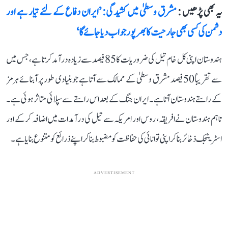
یہ بھی پڑھیں :
مشرق وسطیٰ میں کشیدگی: ’ایران دفاع کے لئے تیار ہے اور
دشمن کی کسی بھی جارحیت کا بھرپور جواب دیا جائے گا‘
ہندوستان اپنی کل خام تیل کی ضروریات کا 85 فیصد سے زیادہ درآمد کرتا ہے، جس میں
سے تقریباً 50 فیصد مشرق وسطیٰ کے ممالک سے آتا ہے جو بنیادی طور پر آبنائے ہرمز
کے راستے ہندوستان آتا ہے۔ ایران جنگ کے بعد اس راستے سے سپلائی متاثر ہوئی ہے۔
تاہم ہندوستان نے افریقہ، روس اور امریکہ سے تیل کی درآمدات میں اضافہ کرکے اور
اسٹریٹجک ذخائر بنا کر اپنی توانائی کی حفاظت کو مضبوط بنا کر اپنے ذرائع کو متنوع بنایا ہے۔
ADVERTISEMENT