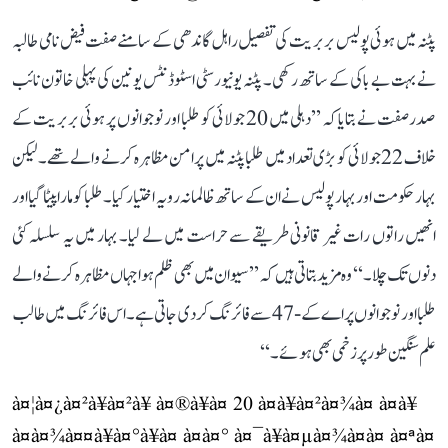
پٹنہ میں ہوئی پولیس بربریت کی تفصیل راہل گاندھی کے سامنے صفت فیض نامی طالبہ
نے بہت بے باکی کے ساتھ رکھی۔ پٹنہ یونیورسٹی اسٹوڈنٹس یونین کی پہلی خاتون نائب
صدر صفت نے بتایا کہ ’’دہلی میں 20 جولائی کو طلبا اور نوجوانوں پر ہوئی بربریت کے
خلاف 22 جولائی کو بڑی تعداد میں طلبا پٹنہ میں پرامن مظاہرہ کرنے والے تھے۔ لیکن
بہار حکومت اور بہار پولیس نے ان کے ساتھ ظالمانہ رویہ اختیار کیا۔ طلبا کو مارا پیٹا گیا اور
انھیں راتوں رات غیر قانونی طریقے سے حراست میں لے لیا۔ بہار میں یہ سلسلہ کئی
دنوں تک چلا۔‘‘ وہ مزید بتاتی ہیں کہ ’’سیوان میں بھی ظلم ہوا جہاں مظاہرہ کرنے والے
طلبا اور نوجوانوں پر اے کے-47 سے فائرنگ کر دی جاتی ہے۔ اس فائرنگ میں طالب
علم سنگین طور پر زخمی بھی ہوئے۔‘‘
à¤¦à¤¿à¤²à¥à¤²à¥ à¤®à¥à¤ 20 à¤à¥à¤²à¤¾à¤ à¤à¥
à¤à¤¾à¤¤à¥à¤°à¥à¤ à¤à¤° à¤¯à¥à¤µà¤¾à¤à¤ à¤ªà¤