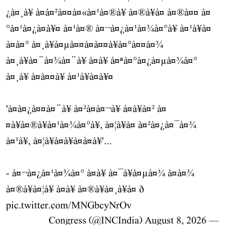
¿à¤¸à¥ à¤à¤²à¤¤à¤«à¤¹à¤®à¥ à¤®à¥à¤ à¤®à¤¤ à¤
°à¤¹à¤¿à¤à¥¤ à¤¹à¤® à¤¬à¤¿à¤¹à¤¾à¤°à¥ à¤¹à¥à¤
à¤à¤° à¤¸à¥à¤µà¤¤à¤à¤¤à¥à¤°à¤¤à¤¾
à¤¸à¥à¤¨à¤¾à¤¨à¥ à¤à¥ à¤ªà¤°à¤¿à¤µà¤¾à¤°
à¤¸à¥ à¤à¤¤à¥ à¤¹à¥à¤à¥¤
'à¤à¤¿à¤¤à¤¨à¥ à¤²à¤à¤¬à¥ à¤à¥à¤² à¤
¤à¥à¤®à¥à¤¹à¤¾à¤°à¥, à¤¦à¥à¤ à¤²à¤¿à¤¯à¤¾
à¤¹à¥, à¤¦à¥à¤à¥à¤à¤à¥'...
- à¤¬à¤¿à¤¹à¤¾à¤° à¤à¥ à¤¯à¥à¤µà¤¾ à¤à¤¾
à¤®à¥à¤¦à¥ à¤à¥ à¤®à¥à¤¸à¥à¤ ð
pic.twitter.com/MNGbcyNrOv
August 8, 2026
— Congress (@INCIndia)