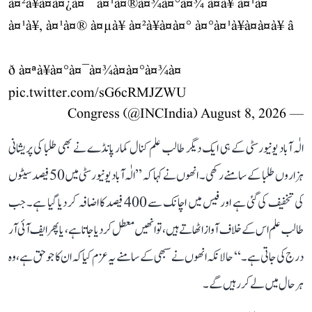
à¤²à¥à¤à¤¿à¤¨ à¤¹à¤®à¤¾à¤°à¤¾ à¤à¥ à¤¹à¤
à¤¹à¥, à¤¹à¤® à¤µà¥ à¤²à¥à¤à¤° à¤°à¤¹à¥à¤à¤à¥ â
ð à¤ªà¥à¤°à¤¯à¤¾à¤à¤°à¤¾à¤
pic.twitter.com/sG6cRMJZWU
August 8, 2026
— Congress (@INCIndia)
الٰہ آباد یونیورسٹی کے ہی ایک دیگر طالب علم کنال کمار پانڈے نے بھی طلبا کی پریشانی
ہزاروں طلبا کے سامنے رکھی۔ انھوں نے کہا کہ ’’الٰہ آباد یونیورسٹی میں 50 فیصد سیٹوں
کی تخفیف کی گئی ہے اور فیس میں اچانک سے 400 فیصد کا اضافہ کر دیا گیا ہے۔ جب
طالب علم اس کے خلاف آواز اٹھاتے ہیں، تو انھیں معطل کر دیا جاتا ہے، یا پھر ایف آئی آر
درج کی جاتی ہے۔‘‘ حالانکہ انھوں نے سبھی کے سامنے یہ عزم کیا کہ ان کا جو حق ہے، وہ
ہر حال میں لے کر رہیں گے۔