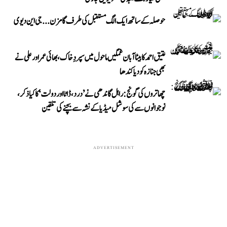
حوصلہ کے ساتھ ایک الگ مستقبل کی طرف گامزن... جی این دیوی
عتیق احمد کا بیٹا آبان غمگین ماحول میں سپردِ خاک، بھائی عمر اور علی نے
بھی جنازہ کو دیا کندھا
چھاتروں کی گونج: راہل گاندھی نے ’درد، ڈاٹا اور دولت‘ کا کیا ذکر،
نوجوانوں سے کی سوشل میڈیا کے نشہ سے بچنے کی تلقین
ADVERTISEMENT