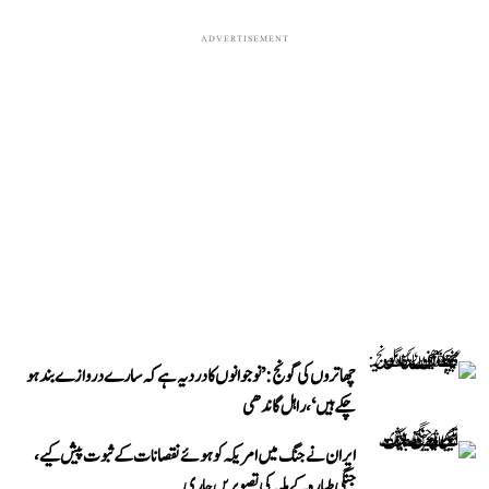
ADVERTISEMENT
چھاتروں کی گونج: ’نوجوانوں کا درد یہ ہے کہ سارے دروازے بند ہو
چکے ہیں‘، راہل گاندھی
ایران نے جنگ میں امریکہ کو ہوئے نقصانات کے ثبوت پیش کیے،
جنگی طیارہ کے ملبہ کی تصویریں جاری