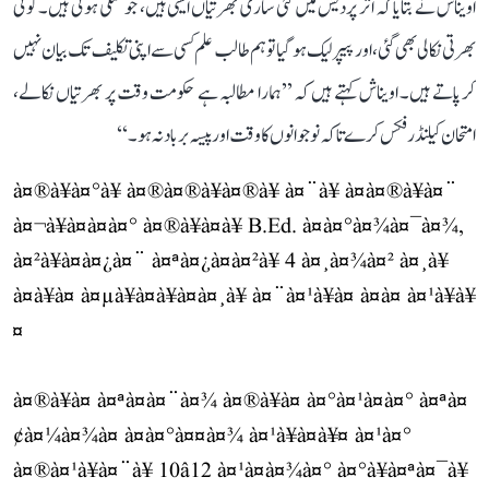
اویناش نے بتایا کہ اتر پردیش میں کئی ساری بھرتیاں ایسی ہیں، جو لٹکی ہوئی ہیں۔ کوئی
بھرتی نکالی بھی گئی، اور پیپر لیک ہو گیا تو ہم طالب علم کسی سے اپنی تکلیف تک بیان نہیں
کر پاتے ہیں۔ اویناش کہتے ہیں کہ ’’ہمارا مطالبہ ہے حکومت وقت پر بھرتیاں نکالے،
امتحان کیلنڈر فکس کرے تاکہ نوجوانوں کا وقت اور پیسہ برباد نہ ہو۔‘‘
à¤®à¥à¤°à¥ à¤®à¤®à¥à¤®à¥ à¤¨à¥ à¤à¤®à¥à¤¨
à¤¬à¥à¤à¤à¤° à¤®à¥à¤à¥ B.Ed. à¤à¤°à¤¾à¤¯à¤¾,
à¤²à¥à¤à¤¿à¤¨ à¤ªà¤¿à¤à¤²à¥ 4 à¤¸à¤¾à¤² à¤¸à¥
à¤à¥à¤ à¤µà¥à¤à¥à¤à¤¸à¥ à¤¨à¤¹à¥à¤ à¤à¤ à¤¹à¥à¥
¤
à¤®à¥à¤ à¤ªà¤à¤¨à¤¾ à¤®à¥à¤ à¤°à¤¹à¤à¤° à¤ªà¤
¢à¤¼à¤¾à¤ à¤à¤°à¤¤à¤¾ à¤¹à¥à¤à¥¤ à¤¹à¤°
à¤®à¤¹à¥à¤¨à¥ 10â12 à¤¹à¤à¤¾à¤° à¤°à¥à¤ªà¤¯à¥