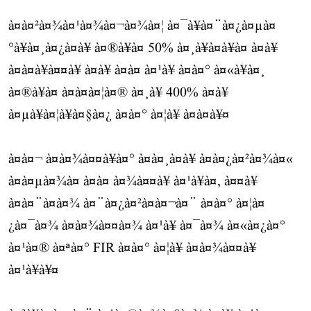
à¤à¤²à¤¾à¤¹à¤¾à¤¬à¤¾à¤¦ à¤¯à¥à¤¨à¤¿à¤µà¤
°à¥à¤¸à¤¿à¤à¥ à¤®à¥à¤ 50% à¤¸à¥à¤à¥à¤ à¤à¥
à¤à¤à¥à¤¤à¥ à¤à¥ à¤à¤ à¤¹à¥ à¤à¤° à¤«à¥à¤¸
à¤®à¥à¤ à¤à¤à¤¦à¤® à¤¸à¥ 400% à¤à¥
à¤µà¥à¤¦à¥à¤§à¤¿ à¤à¤° à¤¦à¥ à¤à¤à¥¤
à¤à¤¬ à¤à¤¾à¤¤à¥à¤° à¤à¤¸à¤à¥ à¤à¤¿à¤²à¤¾à¤«
à¤à¤µà¤¾à¤ à¤à¤ à¤¾à¤¤à¥ à¤¹à¥à¤, à¤¤à¥
à¤à¤¨à¤à¤¾ à¤¨à¤¿à¤²à¤à¤¬à¤¨ à¤à¤° à¤¦à¤
¿à¤¯à¤¾ à¤à¤¾à¤¤à¤¾ à¤¹à¥ à¤¯à¤¾ à¤«à¤¿à¤°
à¤¹à¤® à¤ªà¤° FIR à¤à¤° à¤¦à¥ à¤à¤¾à¤¤à¥
à¤¹à¥à¥¤