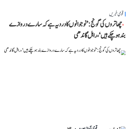
قومی خبریں
چھاتروں کی گونج: ’نوجوانوں کا درد یہ ہے کہ سارے دروازے
بند ہو چکے ہیں‘، راہل گاندھی
قومی آواز بیورو