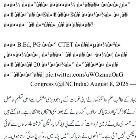
à¤à¤¾ à¤à¤°à¥à¤ à¤à¤¤à¤¾ à¤¹à¥à¥¤ à¤à¤à¤¿à¤°
à¤®à¥à¤°à¥ à¤®à¤®à¥à¤®à¥ à¤à¤¹à¤¾à¤ à¤¸à¥
à¤à¤¤à¤¨à¥ à¤ªà¥à¤¸à¥ à¤¦à¥à¤à¥?
à¤à¤ B.Ed, PG à¤à¤° CTET à¤à¥à¤µà¤¾à¤²à¤
¿à¤«à¤¾à¤à¤¡ à¤¹à¥à¤¨à¥ à¤à¥ à¤¬à¤¾à¤¦ à¤­à¥
à¤®à¥à¤à¥ 20 à¤¹à¤à¤¾à¤° à¤°à¥à¤ªà¤ à¤à¥
à¤¨à¥à¤à¤°à¥â¦
pic.twitter.com/uWOznnuOaG
August 8, 2026
— Congress (@INCIndia)
بہار کے طالب علم ہمانشو کمار نے اپنی غربت کے باوجود بڑی مشکل سے اعلیٰ تعلیم حاصل
کرنے کا ذکر کیا اور بتایا کہ سالوں گزر جانے کے بعد بھی امتحان کا انتظار ہے۔ وہ کہتے ہیں
کہ ’’میری ماں نے زمین فروخت کر کے مجھے بی ایڈ کرایا، لیکن گزشتہ 4 سالوں سے کوئی
ویکنسی نہیں آئی ہے۔‘‘ انھوں نے بتایا کہ ’’میں پٹنہ میں رہ کر پڑھائی کرتا ہوں۔ ہر