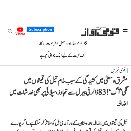
Subscription
Videos
ہجر کو حوصلہ اور وصل کو فرصت درکار
اک محبت کے لیے ایک جوانی کم ہے
قومی خبریں
مشرق وسطیٰ میں کشیدگی کے سبب خام تیل کی قیمتوں میں
لگی’آگ‘! 83 ڈالر فی بیرل سے تجاوز، سپلائی پر بھی خدشات میں
اضافہ
تیل کی قیمتوں میں اضافہ ہندوستان کے درآمدی بل کو متاثر کرسکتا ہے۔ اگر پورے