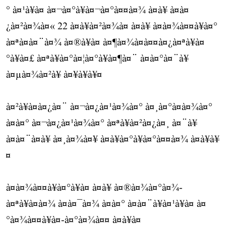
° à¤¹à¥à¤ à¤¬à¤°à¥à¤¬à¤°à¤¤à¤¾ à¤à¥ à¤à¤
¿à¤²à¤¾à¤« 22 à¤à¥à¤²à¤¾à¤ à¤à¥ à¤à¤¾à¤¤à¥à¤°
à¤ªà¤à¤¨à¤¾ à¤®à¥à¤ à¤¶à¤¾à¤à¤¤à¤¿à¤ªà¥à¤
°à¥à¤£ à¤ªà¥à¤°à¤¦à¤°à¥à¤¶à¤¨ à¤à¤°à¤¨à¥
à¤µà¤¾à¤²à¥ à¤¥à¥à¥¤
à¤²à¥à¤à¤¿à¤¨ à¤¬à¤¿à¤¹à¤¾à¤° à¤¸à¤°à¤à¤¾à¤°
à¤à¤° à¤¬à¤¿à¤¹à¤¾à¤° à¤ªà¥à¤²à¤¿à¤¸ à¤¨à¥
à¤à¤¨à¤à¥ à¤¸à¤¾à¤¥ à¤à¥à¤°à¥à¤°à¤¤à¤¾ à¤à¥à¥
¤
à¤à¤¾à¤¤à¥à¤°à¥à¤ à¤à¥ à¤®à¤¾à¤°à¤¾-
à¤ªà¥à¤à¤¾ à¤à¤¯à¤¾ à¤à¤° à¤à¤¨à¥à¤¹à¥à¤ à¤
°à¤¾à¤¤à¥à¤-à¤°à¤¾à¤¤ à¤à¥à¤