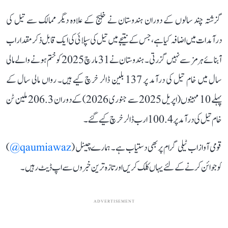
گزشتہ چند سالوں کے دوران ہندوستان نے خلیج کے علاوہ دیگر ممالک سے تیل کی
درآمدات میں اضافہ کیا ہے، جس کے نتیجے میں تیل کی سپلائی کی ایک قابل ذکر مقدار اب
آبنائے ہرمز سے نہیں گزرتی۔ ہندوستان نے 31 مارچ 2025 کو ختم ہونے والے مالی
سال میں خام تیل کی درآمد پر 137 بلین ڈالر خرچ کیے ہیں۔ رواں مالی سال کے
پہلے 10 مہینوں (اپریل 2025 سے جنوری 2026) کے دوران 206.3 ملین ٹن
خام تیل کی درآمد پر 100.4 ارب ڈالر خرچ کیے گئے۔
قومی آواز اب ٹیلی گرام پر بھی دستیاب ہے۔ ہمارے چینل (
qaumiawaz@
)
کو جوائن کرنے کے لئے یہاں کلک کریں اور تازہ ترین خبروں سے اپ ڈیٹ رہیں۔
ADVERTISEMENT