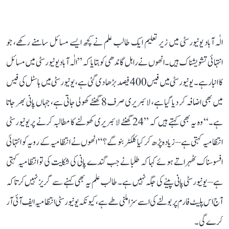
الٰہ آباد یونیورسٹی میں زیر تعلیم ایک طالب علم نے کچھ ایسے مسائل سامنے رکھے، جو
انتہائی تشویشناک ہیں۔ انھوں نے راہل گاندھی کو بتایا کہ ’’الٰہ آباد یونیورسٹی میں مسائل
کا انبار ہے۔ یونیورسٹی میں فیس 400 فیصد بڑھا دی گئی ہے، یونیورسٹی میں ہاسٹل کی فیس
میں بھی اضافہ کر دیا گیا ہے، لائبریری صرف 8 گھنٹے کھولی جاتی ہے، جہاں پانی بھر جاتا
ہے۔‘‘ وہ یہ بھی کہتے ہیں کہ ’’24 گھنٹے لائبریری کھولنے کا مطالبہ کرنے پر یونیورسٹی
انتظامیہ کہتی ہے– زیادہ پڑھ کر کیا کلکٹر بنو گے؟‘‘ انھوں نے انتظامیہ کے رویہ کو انتہائی
افسوسناک ٹھہراتے ہوئے کہا کہ طلبا نے جب گندے پانی کی شکایت کی تو انتظامیہ کہتی
ہے– یونیورسٹی پانی پینے کی جگہ نہیں ہے۔ طالب علم یہ بھی کہنے سے گریز نہیں کرتا کہ
آج اس پلیٹ فارم پر بولنے کی اسے سزا ملنی طے ہے، کیونکہ یونیورسٹی انتظامیہ ایف آئی آر
کرے گی۔