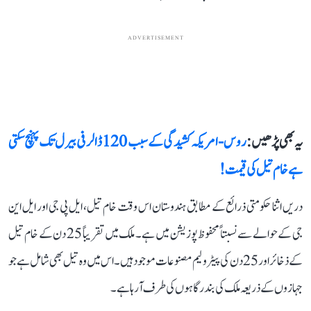
ADVERTISEMENT
یہ بھی پڑھیں :
روس-امریکہ کشیدگی کے سبب 120 ڈالر فی بیرل تک پہنچ سکتی
ہے خام تیل کی قیمت!
دریں اثنا حکومتی ذرائع کے مطابق ہندوستان اس وقت خام تیل، ایل پی جی اور ایل این
جی کے حوالے سے نسبتاً محفوظ پوزیشن میں ہے۔ ملک میں تقریباً 25 دن کے خام تیل
کے ذخائر اور 25 دن کی پیٹرولیم مصنوعات موجود ہیں۔ اس میں وہ تیل بھی شامل ہے جو
جہازوں کے ذریعہ ملک کی بندرگاہوں کی طرف آرہا ہے۔