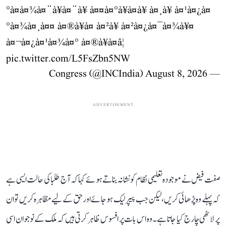
°à¤à¤¾à¤¨à¥à¤¨à¥ à¤¤à¤°à¥à¤à¥ à¤¸à¥ à¤¹à¤¿à¤
°à¤¾à¤¸à¤¤ à¤®à¥à¤ à¤²à¥ à¤²à¤¿à¤¯à¤¾à¥¤
à¤¬à¤¿à¤¹à¤¾à¤° à¤®à¥à¤â¦
pic.twitter.com/L5FsZbn5NW
August 8, 2026
— Congress (@INCIndia)
ADVERTISEMENT
صفت فیض نے موجودہ تعلیمی نظام کو نشانہ بناتے ہوئے کہا کہ آج طلبا کی حالت ایسی ہے
کہ پہلے وہ پڑھائی کریں، لیکن جب پیپر لیک ہو جائے اور حق کے لیے مظاہرہ کریں تو ان
پر لاٹھی چارج کیا جاتا ہے۔ وہ اس بات پر افسوس ظاہر کرتی ہیں کہ ملک کے نوجوان اسی