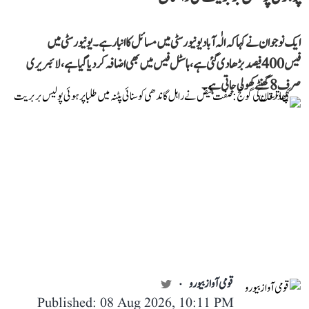
ایک نوجوان نے کہا کہ الٰہ آباد یونیورسٹی میں مسائل کا انبار ہے۔ یونیورسٹی میں
فیس 400 فیصد بڑھا دی گئی ہے، ہاسٹل فیس میں بھی اضافہ کر دیا گیا ہے، لائبریری
صرف 8 گھنٹے کھولی جاتی ہے۔
قومی آواز بیورو
Published: 08 Aug 2026, 10:11 PM