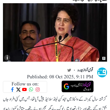
i
قومی آواز بیورو
Published: 08 Oct 2025, 9:11 PM
Follow us on:
گزشتہ سال کیرالہ کے وائناڈ میں تباہ کن لینڈسلائیڈ پیش آیا تھا، جس میں کئی افراد جاں
بحق ہو گئے تھے اور بڑی تعداد میں لوگ بے گھر بھی ہوئے تھے۔ متاثرہ کنبوں امداد