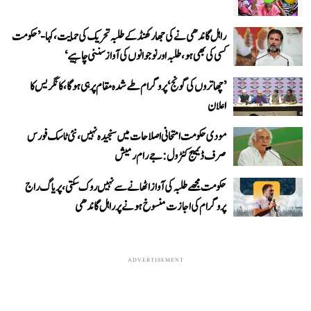
راہل گاندھی نے کی جھارکھنڈ کے طلبہ تحریک کی حمایت، کہا- ’حکومت
کسی کی بھی ہو، طلبہ اور نوجوانوں کی آواز سننی چاہیے‘
’چھاتروں کی گونج‘ پروگرام طے شدہ مقام پر ہی ہوگا، کانگریس کا
اعلان
مودی حکومت امتحانی اصلاحات میں سنجیدہ نہیں، نئی ٹاسک فورس
صرف ڈیمیج کنٹرول: جے رام رمیش
حکومت مجھے طلبہ کی آواز اٹھانے سے نہیں روک سکتی، پریاگ راج
پروگرام کی اجازت منسوخ ہونے پر راہل گاندھی
ADVERTISEMENT