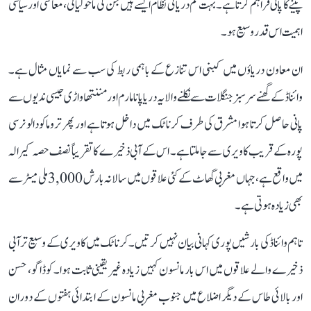
پینے کا پانی فراہم کرتا ہے۔ بہت کم دریائی نظام ایسے ہیں جن کی ماحولیاتی، معاشی اور سیاسی
اہمیت اس قدر وسیع ہو۔
ان معاون دریاؤں میں کبنی اس تنازع کے باہمی ربط کی سب سے نمایاں مثال ہے۔
وائناڈ کے گھنے سرسبز جنگلات سے نکلنے والا یہ دریا پانامارم اور مننتھاواڑی جیسی ندیوں سے
پانی حاصل کرتا ہوا مشرق کی طرف کرناٹک میں داخل ہوتا ہے اور پھر تروماکودالو نرسی
پورہ کے قریب کاویری سے جا ملتا ہے۔ اس کے آبی ذخیرے کا تقریباً نصف حصہ کیرالہ
میں واقع ہے، جہاں مغربی گھاٹ کے کئی علاقوں میں سالانہ بارش 3,000 ملی میٹر سے
بھی زیادہ ہوتی ہے۔
تاہم وائناڈ کی بارشیں پوری کہانی بیان نہیں کرتیں۔ کرناٹک میں کاویری کے وسیع تر آبی
ذخیرے والے علاقوں میں اس بار مانسون کہیں زیادہ غیر یقینی ثابت ہوا۔ کوڈاگو، حسن
اور بالائی طاس کے دیگر اضلاع میں جنوب مغربی مانسون کے ابتدائی ہفتوں کے دوران