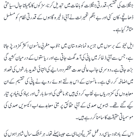
جنگلات کی تقسیم، قدرتی جنگلات کو باغات میں تبدیل کرنا، سڑکوں کا پھیلتا جال، سیاحتی
ڈھانچے، کان کنی اور بے ہنگم تعمیرات نے آبی ذخیرہ گاہوں کے قدرتی نظام کو مسلسل
متاثر کیا ہے۔
ایل نینو کے برسوں میں جزیرہ نما ہندوستان میں جنوب مغربی مانسون اکثر کمزور پڑ جاتا
ہے، جس سے آبی ذخائر میں پانی کی آمد گھٹ جاتی ہے اور ریاستوں کے درمیان کشیدگی
بڑھ جاتی ہے۔ دوسری جانب عالمی حدت مختصر دورانیے کی انتہائی شدید بارشوں کی تعداد
میں اضافہ کر رہی ہے۔ مانسون کے اس بدلتے ہوئے رویے نے پانی کی تقسیم کے ان
معاہدوں کی کمزوریاں بے نقاب کر دی ہیں جو ماضی کی اوسط بارش اور بہاؤ کی بنیاد پر تیار
کیے گئے تھے۔ بیسویں صدی کے آبی حقائق پر مبنی معاہدے اب اکیسویں صدی کی
موسمیاتی حقیقت کا سامنا کر رہے ہیں۔
اس کے باوجود سیاسی ردعمل تقریباً ویسا ہی ہے جیسا پہلے تھا۔ ہر خشک سال شاہراہوں کی