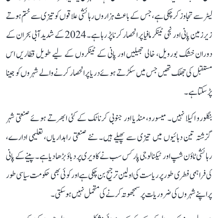
لیٹر سے تجاوز کر چکی ہے، جس کے باعث ہزاروں رہائشی علاقوں کو تیزی سے ختم ہوتے
زیرزمین پانی اور نجی ٹینکر مافیا پر انحصار کرنا پڑ رہا ہے۔ 2024 کے شدید آبی بحران کے
دوران خشک بورویل، خالی جھیلیں اور پانی کے ٹینکروں کے لیے طویل قطاریں اس
مستقبل کی جھلک تھیں جس میں سکڑتے ہوئے دریا پر انحصار کرنے والے شہروں کو جینا
پڑ سکتا ہے۔
بنگلورو اکیلا نہیں۔ میسورو، منڈیا اور جنوبی کرناٹک کے کئی ابھرتے ہوئے صنعتی شہر
گزشتہ تین دہائیوں میں تیزی سے پھیلے ہیں۔ نئے صنعتی راہداریاں، تعلیمی ادارے،
رہائشی ٹاؤن شپ اور ٹیکنالوجی پارکس سب نے کاویری پر دباؤ بڑھا دیا ہے۔ پینے کے پانی
کی فراہمی فطری طور پر ریاست کی اولین ترجیح بن چکی ہے اور کوئی بھی حکومت سیاسی طور
پر اپنے شہروں کی ضروریات پر سمجھوتہ کرنے کی متحمل نہیں ہو سکتی۔