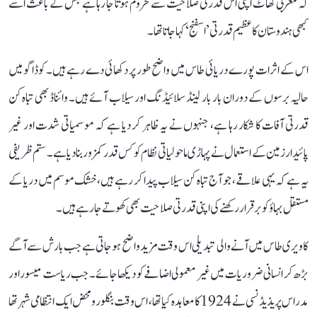
کہ مغربی گھاٹ اپنی اس قدرتی صلاحیت سے محروم ہوتا جا رہا ہے جس کے باعث اسے
کبھی ہندوستان کا عظیم قدرتی ’اسفنج‘ کہا جاتا تھا۔
اس کے اثرات پورے دریائی طاس میں واضح طور پر دکھائی دے رہے ہیں۔ کوڈاگو میں
حالیہ برسوں کے دوران بار بار لینڈ سلائیڈنگ اور سیلاب آئے ہیں۔ وائناڈ بھی تباہ کن
قدرتی آفات کا شکار رہا ہے، جنہوں نے یہ ظاہر کر دیا ہے کہ موسمیاتی شدت اور غیر
پائیدار زمین کے استعمال نے پہاڑی ماحولیاتی نظام کو کس قدر کمزور بنا دیا ہے۔ ستم ظریفی
یہ ہے کہ یہی علاقے، جو آج تباہ کن سیلاب پیدا کر رہے ہیں، خشک موسم میں دریا کے
مستقل بہاؤ کو برقرار رکھنے کی اپنی قدرتی صلاحیت بھی کھوتے جا رہے ہیں۔
کاویری طاس میں آنے والی تبدیلی اس وقت مزید واضح ہو جاتی ہے جب بارش سے آگے
بڑھ کر انسانی ضروریات میں غیر معمولی اضافے کو دیکھا جائے۔ جب ریاست میسور اور
مدراس پریذیڈنسی نے 1924 کا معاہدہ کیا تھا، اس وقت بنگلورو محض ایک انتظامی شہر تھا