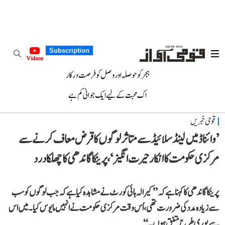
Subscription
Videos
ہجر کو حوصلہ اور وصل کو فرصت درکار
اک محبت کے لیے ایک جوانی کم ہے
قومی خبریں
’وائناڈ میں لینڈسلائیڈ سے متاثر لوگوں کا قرض معاف کرنے سے
مرکزی حکومت کا انکار حیرت انگیز‘، پرینکا گاندھی کا چھلکا درد
پرینکا گاندھی کا کہنا ہے کہ ’’کیرالہ ہائی کورٹ نے مشاہدہ کیا ہے کہ جب لوگوں کو سب
سے زیادہ مدد کی ضرورت تھی، اُس وقت مرکزی حکومت نے انہیں مایوس کیا۔ میں اس
سے پوری طرح متفق ہوں۔‘‘