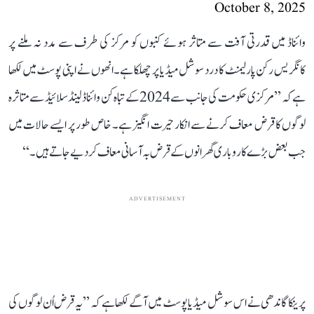
October 8, 2025
وائناڈ میں قدرتی آفت سے متاثر ہوئے کنبوں کو مرکز کی طرف سے مدد نہ ملنے پر
کانگریس رکن پارلیمنٹ کا درد سوشل میڈیا پر چھلکا ہے۔ انھوں نے اپنی پوسٹ میں لکھا
ہے کہ ’’مرکزی حکومت کی جانب سے 2024 کے تباہ کن وائناڈ لینڈسلائیڈ سے متاثرہ
لوگوں کا قرض معاف کرنے سے انکار حیرت انگیز ہے۔ خاص طور پر ایسے حالات میں
جب بعض بڑے کاروباری گھرانوں کے قرض بہ آسانی معاف کر دیے جاتے ہیں۔‘‘
ADVERTISEMENT
پرینکا گاندھی نے اس سوشل میڈیا پوسٹ میں آگے لکھا ہے کہ ’’یہ قرض اُن لوگوں کی