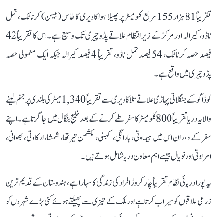
تقریباً 81 ہزار 155 مربع کلومیٹر پر پھیلا ہوا کاویری کا طاس (بیسن) کرناٹک، تمل
ناڈو، کیرالہ اور مرکز کے زیر انتظام علاقے پڈوچیری تک وسیع ہے۔ اس کا تقریباً 42
فیصد حصہ کرناٹک، 54 فیصد تمل ناڈو، تقریباً 4 فیصد کیرالہ جبکہ ایک معمولی حصہ
پڈوچیری میں واقع ہے۔
کوڈاگو کے جنگلاتی پہاڑی علاقے تلاکاویری سے تقریباً 1,340 میٹر کی بلندی پر جنم لینے
والا یہ دریا تقریباً 800 کلومیٹر کا سفر طے کرنے کے بعد خلیجِ بنگال میں جا گرتا ہے۔ اپنے
سفر کے دوران اس میں ہیماوتی، ہارانگی، کبنی، لکشمن تیرتھا، شمشا، ارکاوتی، بھوانی،
امراوتی اور نویال جیسے اہم معاون دریا شامل ہوتے ہیں۔
یہ پورا دریائی نظام تقریباً چار کروڑ افراد کی زندگی کا سہارا ہے، ہندوستان کے قدیم ترین
زرعی علاقوں کو سیراب کرتا ہے اور ملک کے تیزی سے پھیلتے ہوئے کئی بڑے شہروں کو