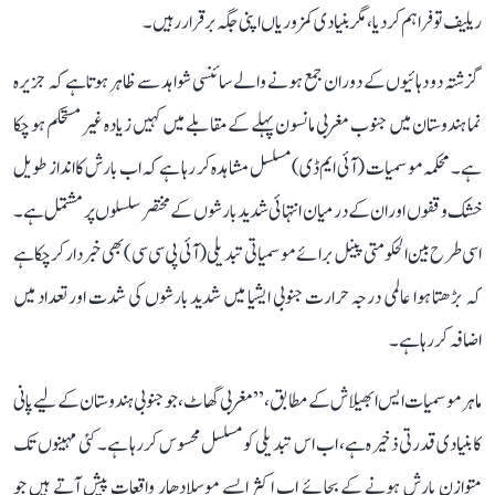
ریلیف تو فراہم کر دیا، مگر بنیادی کمزوریاں اپنی جگہ برقرار رہیں۔
گزشتہ دو دہائیوں کے دوران جمع ہونے والے سائنسی شواہد سے ظاہر ہوتا ہے کہ جزیرہ
نما ہندوستان میں جنوب مغربی مانسون پہلے کے مقابلے میں کہیں زیادہ غیر مستحکم ہو چکا
ہے۔ محکمہ موسمیات (آئی ایم ڈی) مسلسل مشاہدہ کر رہا ہے کہ اب بارش کا انداز طویل
خشک وقفوں اور ان کے درمیان انتہائی شدید بارشوں کے مختصر سلسلوں پر مشتمل ہے۔
اسی طرح بین الحکومتی پینل برائے موسمیاتی تبدیلی (آئی پی سی سی) بھی خبردار کر چکا ہے
کہ بڑھتا ہوا عالمی درجہ حرارت جنوبی ایشیا میں شدید بارشوں کی شدت اور تعداد میں
اضافہ کر رہا ہے۔
ماہر موسمیات ایس ابھیلاش کے مطابق، ’’مغربی گھاٹ، جو جنوبی ہندوستان کے لیے پانی
کا بنیادی قدرتی ذخیرہ ہے، اب اس تبدیلی کو مسلسل محسوس کر رہا ہے۔ کئی مہینوں تک
متوازن بارش ہونے کے بجائے اب اکثر ایسے موسلادھار واقعات پیش آتے ہیں جو