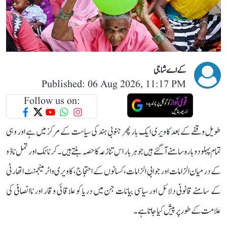
کے اے شاجی
Published: 06 Aug 2026, 11:17 PM
Follow us on:
طویل وقفے کے بعد کاویری ایک بار پھر جنوبی ہند کی سیاست کے مرکز میں ہے اور وہی
تمام پہلو دوبارہ سامنے آ گئے ہیں جو ہر بار اس تنازعہ کا حصہ بنتے ہیں۔ کرناٹک اور تمل ناڈو
کے درمیان الزامات اور جوابی الزامات، کسانوں کے احتجاج، کاویری واٹر مینجمنٹ اتھارٹی
کے سامنے قانونی دلائل اور سیاسی بیانات جن میں دریا کو علاقائی وقار اور ناانصافی کی
علامت کے طور پر پیش کیا جاتا ہے۔