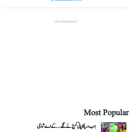
ADVERTISEMENT
Most Popular
جب دریا کا پانی کم پڑنے لگے...کے اے شاجی