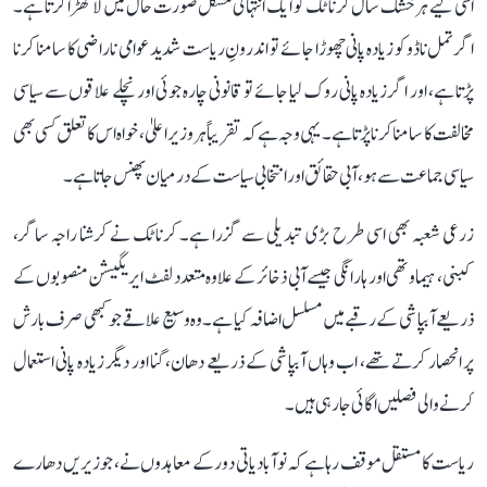
اسی لیے ہر خشک سال کرناٹک کو ایک انتہائی مشکل صورت حال میں لا کھڑا کرتا ہے۔
اگر تمل ناڈو کو زیادہ پانی چھوڑا جائے تو اندرونِ ریاست شدید عوامی ناراضی کا سامنا کرنا
پڑتا ہے، اور اگر زیادہ پانی روک لیا جائے تو قانونی چارہ جوئی اور نچلے علاقوں سے سیاسی
مخالفت کا سامنا کرنا پڑتا ہے۔ یہی وجہ ہے کہ تقریباً ہر وزیر اعلیٰ، خواہ اس کا تعلق کسی بھی
سیاسی جماعت سے ہو، آبی حقائق اور انتخابی سیاست کے درمیان پھنس جاتا ہے۔
زرعی شعبہ بھی اسی طرح بڑی تبدیلی سے گزرا ہے۔ کرناٹک نے کرشنا راجہ ساگر،
کبنی، ہیماوتھی اور ہارانگی جیسے آبی ذخائر کے علاوہ متعدد لفٹ ایریگیشن منصوبوں کے
ذریعے آبپاشی کے رقبے میں مسلسل اضافہ کیا ہے۔ وہ وسیع علاقے جو کبھی صرف بارش
پر انحصار کرتے تھے، اب وہاں آبپاشی کے ذریعے دھان، گنا اور دیگر زیادہ پانی استعمال
کرنے والی فصلیں اگائی جا رہی ہیں۔
ریاست کا مستقل موقف رہا ہے کہ نوآبادیاتی دور کے معاہدوں نے، جو زیریں دھارے