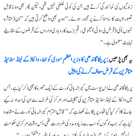
زندگیوں کی نمائندگی کرتے ہیں جن کی کوئی غلطی نہیں تھی، لیکن پھر بھی وہ ناقابل
تصور اذیت کا سامنا کرنے پر مجبور ہوئے۔‘‘ وہ یہ بھی واضح کرتی ہیں کہ ’’ان (متاثرہ
کنبوں) کی (قرض لی ہوئی) مجموعی رقم بڑے کاروباری اداروں کے قرضوں کے مقابلے
نہایت معمولی ہے۔‘‘
یہ بھی پڑھیں :
پرینکا گاندھی کا وزیر اعظم مودی کو خط، وائناڈ کے لینڈ سلائیڈ
متاثرین کے قرض معاف کرنے کی اپیل
پرینکا گاندھی نے اس پوسٹ میں کیرالہ ہائی کورٹ کے ایک تبصرہ کا بھی ذکر کیا ہے، جس
میں وائناڈ کے لینڈسلائیڈ متاثرین کی تکلیف اور مرکز کی طرف سے ان کی امداد نہ کیے
جانے کا ذکر کیا گیا تھا۔ پرینکا نے لکھا ہے کہ ’’قابلِ احترام کیرالہ ہائی کورٹ نے مشاہدہ
کیا ہے کہ جب لوگوں کو سب سے زیادہ مدد کی ضرورت تھی، اُس وقت مرکزی حکومت
نے انہیں مایوس کیا۔ میں (عدالت کی) اس بات سے پوری طرح متفق ہوں۔‘‘