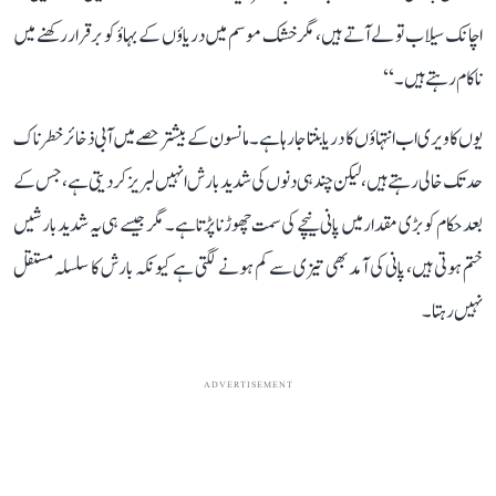
اچانک سیلاب تو لے آتے ہیں، مگر خشک موسم میں دریاؤں کے بہاؤ کو برقرار رکھنے میں
ناکام رہتے ہیں۔‘‘
یوں کاویری اب انتہاؤں کا دریا بنتا جا رہا ہے۔ مانسون کے بیشتر حصے میں آبی ذخائر خطرناک
حد تک خالی رہتے ہیں، لیکن چند ہی دنوں کی شدید بارش انہیں لبریز کر دیتی ہے، جس کے
بعد حکام کو بڑی مقدار میں پانی نیچے کی سمت چھوڑنا پڑتا ہے۔ مگر جیسے ہی یہ شدید بارشیں
ختم ہوتی ہیں، پانی کی آمد بھی تیزی سے کم ہونے لگتی ہے کیونکہ بارش کا سلسلہ مستقل
نہیں رہتا۔
ADVERTISEMENT