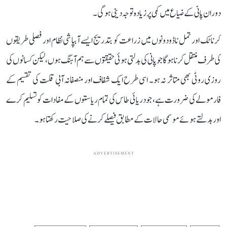
دوران پانی کے ضیاع میں کمی پر زیادہ توجہ دینی ہوگی۔
کرناٹک اور تمل ناڈو دونوں میں زراعت کو بتدریج ایسے آبپاشی نظام اور فصلی طریقوں
کی طرف منتقل کرنا ہوگا جو پانی کی بدلتی ہوئی حقیقتوں سے ہم آہنگ ہوں، لیکن کسانوں کی
روزی روٹی بھی متاثر نہ ہو۔ اسی طرح ایک شفاف اور منصفانہ آبی قلت کی تقسیم کے
فارمولے کی ضرورت ہے، جو دریائی طاس کی تمام ریاستوں کے مفادات کو تسلیم کرے
اور بدلتے ہوئے موسمی حالات کے مطابق فیصلے کرنے کی صلاحیت رکھتا ہو۔
ADVERTISEMENT