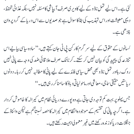
گئی ہے۔ اس لیے تمل ناڈو کے لیے کاویری صرف آبپاشی کا مسئلہ نہیں، بلکہ غذائی تحفظ،
دیہی معیشت اور اس تہذیب کی بقا کا سوال ہے جو صدیوں سے اس دریا کے گرد پروان
چڑھی ہے۔
کسانوں کے حقوق کے لیے سرگرم کارکن پی ٹی جان کہتے ہیں، ’’سادہ سیاسی بیانیے اس
تنازعہ کی پیچیدگی کو بیان نہیں کر سکتے۔ کرناٹک صرف علاقائی ضد کی وجہ سے پانی نہیں
روک رہا اور تمل ناڈو بھی محض سیاسی فائدے کے لیے پانی کا مطالبہ نہیں کر رہا۔ دونوں
ریاستیں حقیقی سماجی، معاشی اور ماحولیاتی دباؤ کا سامنا کر رہی ہیں۔‘‘
جس پہلو پر بہت کم توجہ دی جاتی ہے وہ پورے دریائی نظام میں کیرالہ کا خاموش کردار
ہے۔ اگرچہ پانی کی تقسیم کے موجودہ انتظام میں کیرالہ کا حصہ نسبتاً کم ہے لیکن وائناڈ کے
جنگلات دریا کو زندہ رکھنے میں غیر معمولی اہمیت رکھتے ہیں۔