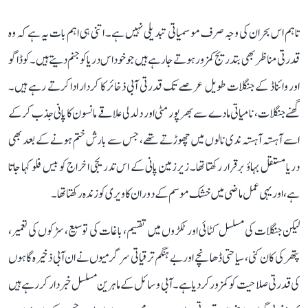
تاہم اس بحران کی وجہ صرف موسمیاتی تبدیلی نہیں ہے۔ اتنی ہی اہم بات یہ ہے کہ وہ
قدرتی مناظر بھی بتدریج کمزور ہوتے جا رہے ہیں جو خود اس دریا کو جنم دیتے ہیں۔ کوڈاگو
اور وائناڈ کے جنگلات طویل عرصے تک قدرتی آبی ذخائر کا کردار ادا کرتے رہے ہیں۔
گھنے جنگلات، نامیاتی مادے سے بھرپور مٹی اور دلدلی علاقے مانسون کا پانی جذب کر کے
اسے آہستہ آہستہ ندی نالوں میں چھوڑتے تھے، جس سے بارش ختم ہونے کے بعد بھی
دریا مستقل بہاؤ برقرار رکھتا تھا۔ زیرزمین پانی کے اس تدریجی اخراج کو بیس فلو کہا جاتا
ہے، اور یہی عمل ماضی میں خشک موسم کے دوران کاویری کو زندہ رکھتا تھا۔
لیکن جنگلات کی مسلسل کٹائی اور ٹکڑوں میں تقسیم، باغات کی توسیع، سڑکوں کی تعمیر،
پتھر کی کان کنی، سیاحتی ڈھانچے اور بے ہنگم ترقیاتی سرگرمیوں نے ان آبی ذخیرہ گاہوں
کی قدرتی صلاحیت کو کمزور کر دیا ہے۔ آبی وسائل کے ماہرین مسلسل خبردار کر رہے ہیں