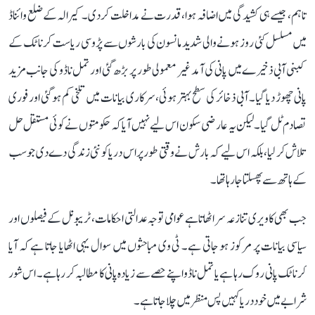
تاہم، جیسے ہی کشیدگی میں اضافہ ہوا، قدرت نے مداخلت کر دی۔ کیرالہ کے ضلع وائناڈ
میں مسلسل کئی روز ہونے والی شدید مانسون کی بارشوں سے پڑوسی ریاست کرناٹک کے
کبنی آبی ذخیرے میں پانی کی آمد غیر معمولی طور پر بڑھ گئی اور تمل ناڈو کی جانب مزید
پانی چھوڑ دیا گیا۔ آبی ذخائر کی سطح بہتر ہوئی، سرکاری بیانات میں تلخی کم ہو گئی اور فوری
تصادم ٹل گیا۔ لیکن یہ عارضی سکون اس لیے نہیں آیا کہ حکومتوں نے کوئی مستقل حل
تلاش کر لیا، بلکہ اس لیے کہ بارش نے وقتی طور پر اس دریا کو نئی زندگی دے دی جو سب
کے ہاتھ سے پھسلتا جا رہا تھا۔
جب بھی کاویری تنازعہ سر اٹھاتا ہے عوامی توجہ عدالتی احکامات، ٹریبونل کے فیصلوں اور
سیاسی بیانات پر مرکوز ہو جاتی ہے۔ ٹی وی مباحثوں میں سوال یہی اٹھایا جاتا ہے کہ آیا
کرناٹک پانی روک رہا ہے یا تمل ناڈو اپنے حصے سے زیادہ پانی کا مطالبہ کر رہا ہے۔ اس شور
شرابے میں خود دریا کہیں پس منظر میں چلا جاتا ہے۔