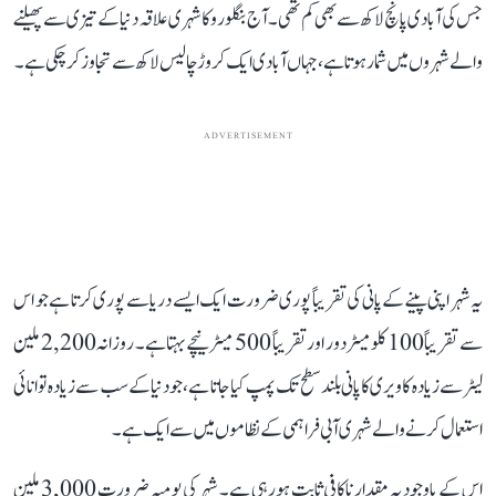
جس کی آبادی پانچ لاکھ سے بھی کم تھی۔ آج بنگلورو کا شہری علاقہ دنیا کے تیزی سے پھیلنے
والے شہروں میں شمار ہوتا ہے، جہاں آبادی ایک کروڑ چالیس لاکھ سے تجاوز کر چکی ہے۔
ADVERTISEMENT
یہ شہر اپنی پینے کے پانی کی تقریباً پوری ضرورت ایک ایسے دریا سے پوری کرتا ہے جو اس
سے تقریباً 100 کلومیٹر دور اور تقریباً 500 میٹر نیچے بہتا ہے۔ روزانہ 2,200 ملین
لیٹر سے زیادہ کاویری کا پانی بلند سطح تک پمپ کیا جاتا ہے، جو دنیا کے سب سے زیادہ توانائی
استعمال کرنے والے شہری آبی فراہمی کے نظاموں میں سے ایک ہے۔
اس کے باوجود یہ مقدار ناکافی ثابت ہو رہی ہے۔ شہر کی یومیہ ضرورت 3,000 ملین