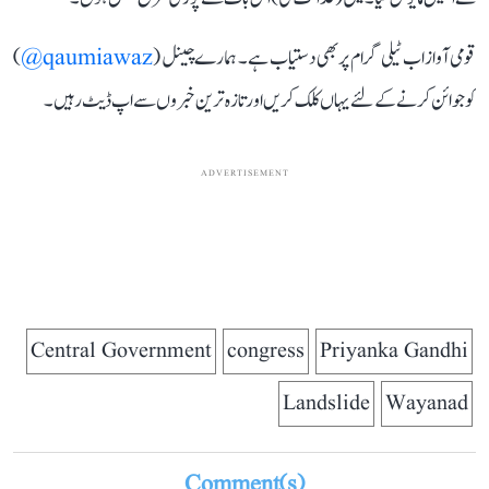
قومی آواز اب ٹیلی گرام پر بھی دستیاب ہے۔ ہمارے چینل (
qaumiawaz@
)
کو جوائن کرنے کے لئے یہاں کلک کریں اور تازہ ترین خبروں سے اپ ڈیٹ رہیں۔
ADVERTISEMENT
Central Government
congress
Priyanka Gandhi
Landslide
Wayanad
Comment(s)