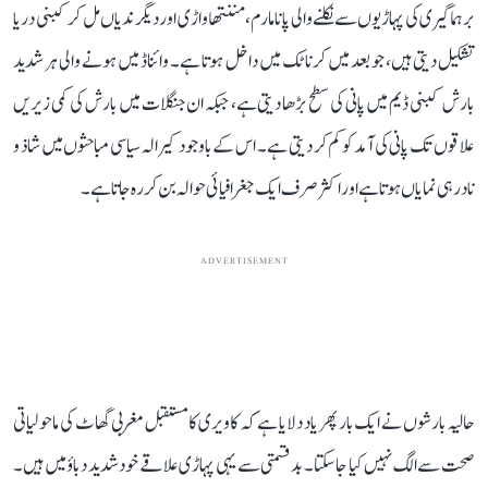
برہماگیری کی پہاڑیوں سے نکلنے والی پانامارم، مننتھاواڑی اور دیگر ندیاں مل کر کبنی دریا
تشکیل دیتی ہیں، جو بعد میں کرناٹک میں داخل ہوتا ہے۔ وائناڈ میں ہونے والی ہر شدید
بارش کبنی ڈیم میں پانی کی سطح بڑھا دیتی ہے، جبکہ ان جنگلات میں بارش کی کمی زیریں
علاقوں تک پانی کی آمد کو کم کر دیتی ہے۔ اس کے باوجود کیرالہ سیاسی مباحثوں میں شاذ و
نادر ہی نمایاں ہوتا ہے اور اکثر صرف ایک جغرافیائی حوالہ بن کر رہ جاتا ہے۔
ADVERTISEMENT
حالیہ بارشوں نے ایک بار پھر یاد دلایا ہے کہ کاویری کا مستقبل مغربی گھاٹ کی ماحولیاتی
صحت سے الگ نہیں کیا جا سکتا۔ بدقسمتی سے یہی پہاڑی علاقے خود شدید دباؤ میں ہیں۔