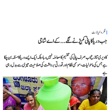
فکر و خیالات
جب دریا کا پانی کم پڑنے لگے...کے اے شاجی
کاویری تنازع اب صرف پانی کی تقسیم کا معاملہ نہیں رہا، بلکہ ایک ایسے دریا کا مسئلہ بن چکا
ہے جس کی ماحولیات، موسمی نظام اور قدرتی برداشت کی صلاحیت تیزی سے بدل رہی
ہے