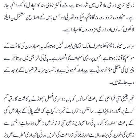
زرخیز ترین زرعی علاقوں میں شمار ہوتا ہے، جسے اکثر جنوبی ہند کا ’چاول کا کٹورا‘ کہا جاتا
ہے۔ تنجاوور، ترووارور، ناگاپٹنم، مئیلا دوتھرئی اور آس پاس کے اضلاع پر مشتمل یہ ڈیلٹا
لاکھوں کسانوں اور زرعی مزدوروں کا سہارا ہے۔
ہر سال میٹور ڈیم کا کھلنا صرف ایک انتظامی فیصلہ نہیں ہوتا بلکہ یہ سمبا دھان کی کاشت کے
موسم کا آغاز ہوتا ہے، جس پر دیہی معیشت کا انحصار ہے۔ پانی کی فراہمی میں ہر تاخیر سے
پنیری کی منتقلی مؤخر ہوتی ہے، پیداوار کم ہوتی ہے اور کسان مزید قرضوں کے بوجھ تلے
دب جاتے ہیں۔
غیر یقینی آبی فراہمی کے باعث کسانوں کو بارہا دوسری فصل چھوڑنے یا کاشت کا رقبہ کم
کرنے پر مجبور ہونا پڑا ہے۔ سائنس دانوں نے خبردار کیا ہے کہ میٹھے پانی کے بہاؤ میں کمی
کے باعث سمندر کا کھارا پانی ساحلی زیرزمین آبی ذخائر میں داخل ہو رہا ہے، جس سے
زمین کی شوریدگی بڑھ رہی ہے اور ڈیلٹا کی زراعت کی طویل مدتی پائیداری خطرے میں پڑ