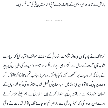
بارش بے قاعدہ رہی، جس کے باعث بڑے آبی ذخائر میں پانی کی آمد کم رہی۔
ADVERTISEMENT
کرناٹک نے بارہا کاویری واٹر مینجمنٹ اتھارٹی کے سامنے موقف اختیار کیا کہ ریاست
شدید آبی قلت کے سال سے گزر رہی ہے اور بنگلورو، میسورو سمیت کئی شہروں کی پینے
کے پانی کی ضروریات پر سمجھوتہ نہیں کیا جا سکتا۔ دوسری جانب تمل ناڈو کا کہنا تھا کہ اگر
وقت پر پانی نہ ملا تو کاویری ڈیلٹا میں سمبا دھان کی فصل شدید متاثر ہوگی، کیونکہ وہاں کے
کسان میٹور ڈیم سے بروقت پانی پر انحصار کرتے ہیں۔ اتھارٹی نے اہم فیصلے مؤخر کرتے
ہوئے امید ظاہر کی کہ بہتر بارش سے بحران کم ہو جائے گا۔ بالآخر قدرت نے وقتی