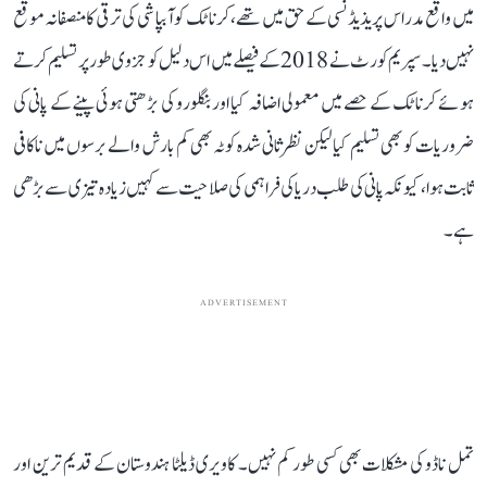
میں واقع مدراس پریذیڈنسی کے حق میں تھے، کرناٹک کو آبپاشی کی ترقی کا منصفانہ موقع
نہیں دیا۔ سپریم کورٹ نے 2018 کے فیصلے میں اس دلیل کو جزوی طور پر تسلیم کرتے
ہوئے کرناٹک کے حصے میں معمولی اضافہ کیا اور بنگلورو کی بڑھتی ہوئی پینے کے پانی کی
ضروریات کو بھی تسلیم کیا لیکن نظرثانی شدہ کوٹہ بھی کم بارش والے برسوں میں ناکافی
ثابت ہوا، کیونکہ پانی کی طلب دریا کی فراہمی کی صلاحیت سے کہیں زیادہ تیزی سے بڑھی
ہے۔
ADVERTISEMENT
تمل ناڈو کی مشکلات بھی کسی طور کم نہیں۔ کاویری ڈیلٹا ہندوستان کے قدیم ترین اور