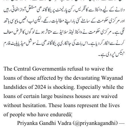
دلانے کے لیے وائناڈ سے کانگریس رکن پارلیمنٹ پرینکا گاندھی مستقل آواز اٹھاتی رہیں
اور مرکزی حکومت کے سامنے کئی بار اپنے مطالبات رکھے، لیکن اب انھیں مایوسی ہاتھ
لگی ہے۔ مرکزی حکومت نے وائناڈ لینڈسلائیڈ سے متاثر ہوئے لوگوں کا قرض معاف
کرنے سے انکار کر دیا ہے۔ اس بات کی جانکاری پرینکا گاندھی نے سوشل میڈیا پلیٹ فارم
’ایکس‘ پر دی ہے۔
The Central Governmentâs refusal to waive the
loans of those affected by the devastating Wayanad
landslides of 2024 is shocking. Especially while the
loans of certain large business houses are waived
without hesitation. These loans represent the lives
of people who have enduredâ¦
— Priyanka Gandhi Vadra (@priyankagandhi)