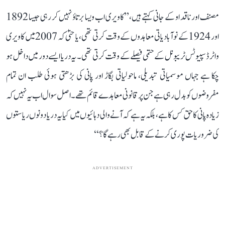
مصنف اور ناقد او کے جانی کہتے ہیں، ’’کاویری اب ویسا برتاؤ نہیں کر رہی جیسا 1892
اور 1924 کے نوآبادیاتی معاہدوں کے وقت کرتی تھی، یا حتیٰ کہ 2007 میں کاویری
واٹر ڈسپیوٹس ٹریبونل کے حتمی فیصلے کے وقت کرتی تھی۔ یہ دریا ایسے دور میں داخل ہو
چکا ہے جہاں موسمیاتی تبدیلی، ماحولیاتی بگاڑ اور پانی کی بڑھتی ہوئی طلب ان تمام
مفروضوں کو بدل رہی ہے جن پر قانونی معاہدے قائم تھے۔ اصل سوال اب یہ نہیں کہ
زیادہ پانی کا حق کس کا ہے، بلکہ یہ ہے کہ آنے والی دہائیوں میں کیا یہ دریا دونوں ریاستوں
کی ضروریات پوری کرنے کے قابل بھی رہے گا؟‘‘
ADVERTISEMENT