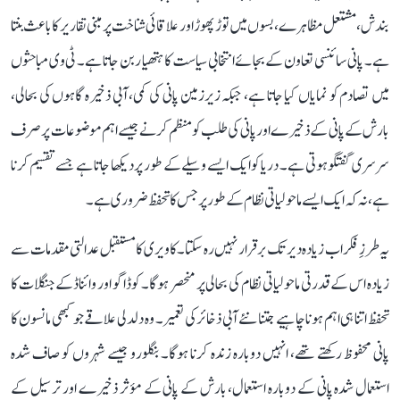
بندش، مشتعل مظاہرے، بسوں میں توڑ پھوڑ اور علاقائی شناخت پر مبنی تقاریر کا باعث بنتا
ہے۔ پانی سائنسی تعاون کے بجائے انتخابی سیاست کا ہتھیار بن جاتا ہے۔ ٹی وی مباحثوں
میں تصادم کو نمایاں کیا جاتا ہے، جبکہ زیرزمین پانی کی کمی، آبی ذخیرہ گاہوں کی بحالی،
بارش کے پانی کے ذخیرے اور پانی کی طلب کو منظم کرنے جیسے اہم موضوعات پر صرف
سرسری گفتگو ہوتی ہے۔ دریا کو ایک ایسے وسیلے کے طور پر دیکھا جاتا ہے جسے تقسیم کرنا
ہے، نہ کہ ایک ایسے ماحولیاتی نظام کے طور پر جس کا تحفظ ضروری ہے۔
یہ طرزِ فکر اب زیادہ دیر تک برقرار نہیں رہ سکتا۔ کاویری کا مستقبل عدالتی مقدمات سے
زیادہ اس کے قدرتی ماحولیاتی نظام کی بحالی پر منحصر ہوگا۔ کوڈاگو اور وائناڈ کے جنگلات کا
تحفظ اتنا ہی اہم ہونا چاہیے جتنا نئے آبی ذخائر کی تعمیر۔ وہ دلدلی علاقے جو کبھی مانسون کا
پانی محفوظ رکھتے تھے، انہیں دوبارہ زندہ کرنا ہوگا۔ بنگلورو جیسے شہروں کو صاف شدہ
استعمال شدہ پانی کے دوبارہ استعمال، بارش کے پانی کے مؤثر ذخیرے اور ترسیل کے