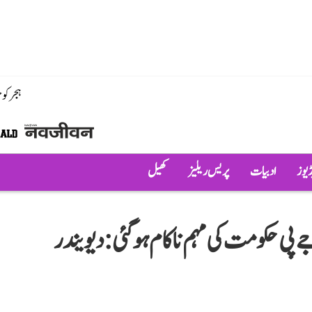
ہجر کو
ڈیوز
ادبیات
پریس ریلیز
کھیل
ے پی حکومت کی مہم ناکام ہو گئی: دیویندر