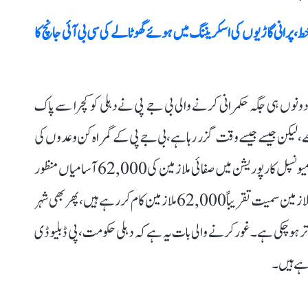
 ہے۔
ط، پرانی گاڑیوں کی اسکریننگ میں ہوئے گھوٹالے کی سی بی آئی جانچ کا
 دونوں ہی جگہ حکمرانی کرنے والی بی جے پی نے دہلی کو کچرا سے پاک
لیکن جیسے جیسے وقت گزر رہا ہے، بی جے پی کے گمراہ کن وعدوں کی
حقیقت سامنے آتی جا رہی ہے۔ انہوں نے مزید کہا کہ دہلی میونسپل کارپوریشن میں صفائی ملازمین کی 62,000 آسامیاں منظور
شدہ ہونے کے باوجود یہاں مستقل، کانٹریکچوئل اور عارضی ملازمین سمیت تقریباً 62,000 ملازمین کام کر رہے ہیں، پھر بھی شہر
 ہو چکی ہے۔ غور کرنے والی بات یہ ہے کہ دہلی حکومت، پی ڈبلیو ڈی
رہے ہیں۔