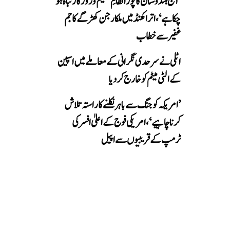
’آج ہندوستان کا پورا نظامِ تعلیم و روزگار تباہ ہو
چکا ہے‘، اتراکھنڈ میں ملکارجن کھڑگے کا جم
غفیر سے خطاب
اٹلی نے سرحدی نگرانی کے معاملے میں اسپین
کے الٹی میٹم کو خارج کر دیا
’امریکہ کو جنگ سے باہر نکلنے کا راستہ تلاش
کرنا چاہیے‘، امریکی فوج کے اعلیٰ افسر کی
ٹرمپ کے قریبیوں سے اپیل