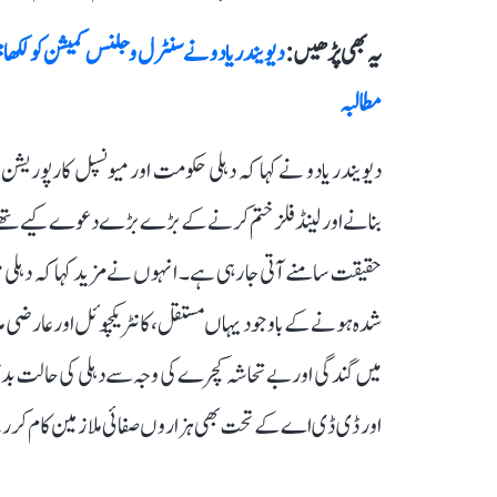
کر خود ہی اعتراف کر لیا ہے کہ وہ اس صفائی مہم میں ناکام رہی
یہ بھی پڑھیں :
دیویندر یادو نے سنٹرل وجلنس کمیشن کو لکھا خ
مطالبہ
دیویندر یادو نے کہا کہ دہلی حکومت اور میونسپل کارپوریشن
بنانے اور لینڈ فلز ختم کرنے کے بڑے بڑے دعوے کیے تھے، 
میں گندگی اور بے تحاشہ کچرے کی وجہ سے دہلی کی حالت بدتر
اور ڈی ڈی اے کے تحت بھی ہزاروں صفائی ملازمین کام کر 