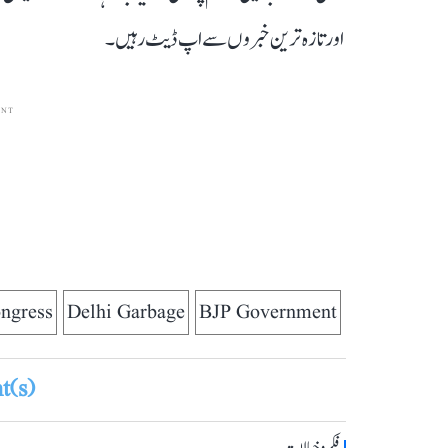
قومی آواز اب ٹیلی گرام پر بھی دستیاب ہے۔ ہمارے چینل 
اور تازہ ترین خبروں سے اپ ڈیٹ رہیں۔
ENT
ngress
Delhi Garbage
BJP Government
(s)