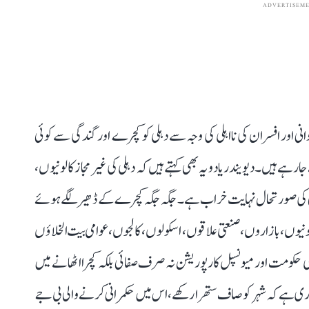
ADVERTISEM
نی اور افسران کی نااہلی کی وجہ سے دہلی کو کچرے اور گندگی سے کوئی
ے ہیں۔ دیویندر یادو یہ بھی کہتے ہیں کہ دہلی کی غیر مجاز کالونیوں،
فائی کی صورتحال نہایت خراب ہے۔ جگہ جگہ کچرے کے ڈھیر لگے ہوئے
ونیوں، بازاروں، صنعتی علاقوں، اسکولوں، کالجوں، عوامی بیت الخلاؤں
دہلی حکومت اور میونسپل کارپوریشن نہ صرف صفائی بلکہ کچرا اٹھانے میں