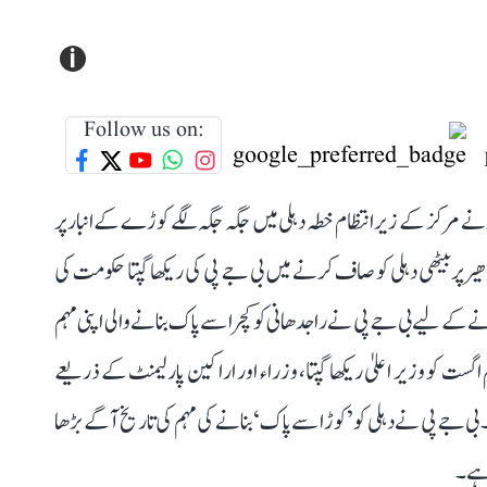
i
Follow us on:
و نے مرکز کے زیر انتظام خطہ دہلی میں جگہ جگہ لگے کوڑے کے انبار پر
ر پر بیٹھی دہلی کو صاف کرنے میں بی جے پی کی ریکھا گپتا حکومت کی
نے کے لیے بی جے پی نے راجدھانی کو کچرا سے پاک بنانے والی اپنی مہم
یکم اگست کو وزیر اعلیٰ ریکھا گپتا، وزراء اور اراکین پارلیمنٹ کے ذریعے
بی جے پی نے دہلی کو ’کوڑا سے پاک‘ بنانے کی مہم کی تاریخ آگے بڑھا