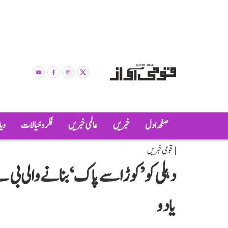
صفحہ اول
خبریں
عالمی خبریں
فکر و خیالات
وی
قومی خبریں
دہلی کو ’کوڑا سے پاک‘ بنانے والی بی ج
یادو