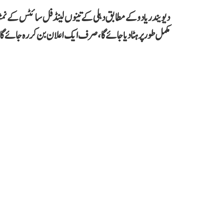
مکمل طور پر ہٹا دیا جائے گا، صرف ایک اعلان بن کر رہ جائے گا