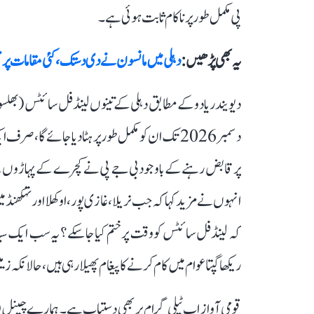
بھی پوری طرح ناکام ہو چکی ہے۔ کارپوریشن، جس کی ذمہ دار
پی مکمل طور پر ناکام ثابت ہوئی ہے۔
یہ بھی پڑھیں :
دہلی میں مانسون نے دی دستک، کئی مقامات پر
دیویندر یادو کے مطابق دہلی کے تینوں لینڈفل سائٹس (بھلسوا،
پر قابض رہنے کے باوجود بی جے پی نے کچرے کے پہاڑوں کے 
انہوں نے مزید کہا کہ جب نریلا، غازی پور، اوکھلا اور تہکھنڈ
کہ لینڈفل سائٹس کو وقت پر ختم کیا جا سکے؟ یہ سب ایک س
ریکھا گپتا عوام میں کام کرنے کا پیغام پھیلا رہی ہیں، حالانکہ زمین