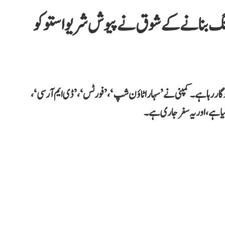
چپن میں ڈرائنگ بنانے کے شوق نے پیوش شریواستو کو
دگار رہا ہے۔ کمپنی نے ’سہارا ٹاؤن شپ‘، ’فورٹس‘، ’ڈی ایم آر سی‘،
 ہے، اور یہ سفر جاری ہے۔