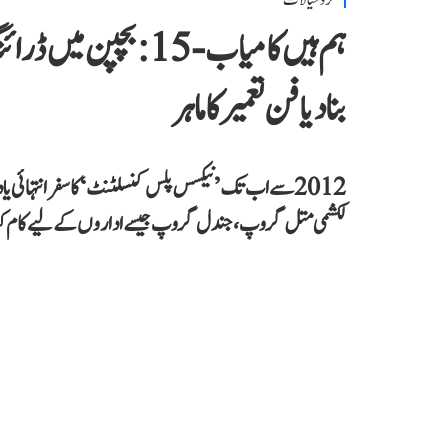
فکر و خیالات
ہم ہیں کامیاب-15: ب
بنا دیا فن تعمیر کا ماہر
2012 سے اب تک ’نیکسس پلس کنسلٹنٹ‘ کا سفر انتہائی یا
لکشمی متل گروپ، جندل گروپ جیسے اداروں کے لیے کام کیا