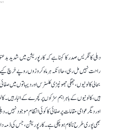
ENT
دہلی کانگریس صدر کا کہنا ہے کہ کارپوریشن میں شدید بدعنوا
راحت نہیں مل رہی، حالانکہ ہر ماہ کروڑوں روپے خرچ کیے جا رہ
بحالی کالونیوں، جھگی جھونپڑی کلسٹرس اور دیہاتوں میں ص
ہیں، کالونیوں کے باہر اہم سڑکوں پر کچرے کے انبار ہیں۔ کال
اور دیگر عوامی مقامات پر صفائی کا کوئی انتظام موجود نہیں۔ 