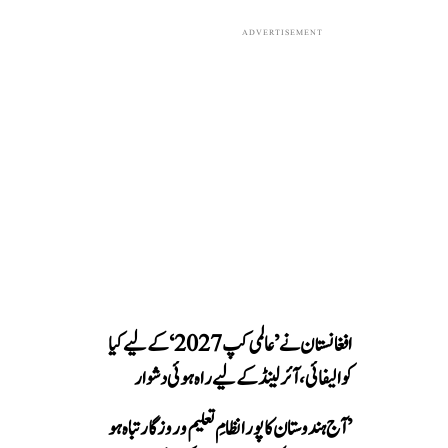
ADVERTISEMENT
افغانستان نے ’عالمی کپ 2027‘ کے لیے کیا
کوالیفائی، آئرلینڈ کے لیے راہ ہوئی دشوار