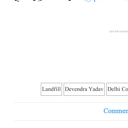
(
qaumiawaz@
) کو جوائن کرنے کے لئے یہاں کلک کریں
ADVERTISEM
Landfill
Devendra Yadav
Delhi Co
Comment