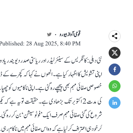
قومی آواز بیورو
Published: 28 Aug 2025, 8:40
PM
نئی دہلی: کانگریس کے سینئر لیڈر اور ریاستی صدر دیویندر یاد
اپنی تشویش کا اظہار کیا ہے۔ انھوں نے کہا کہ کچرے کے ڈھی
خصوصی صفائی مہم بھی پیچھے رہ گئی ہے۔ اپنی ناکامیوں کو چھپا
کی مدت 2 اکتوبر تک بڑھا دی ہے۔ حقیقت تو یہ ہے کہ 
شروع کی گئی صفائی مہم صرف ایک ’فوٹو سیشن‘ بن کر رہ گئی۔ 