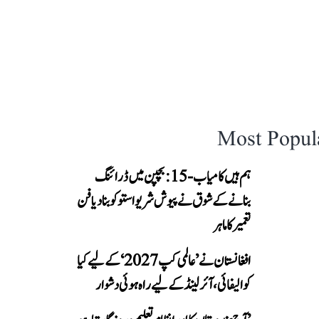
Most Popul
ہم ہیں کامیاب-15: بچپن میں ڈرائنگ
بنانے کے شوق نے پیوش شریواستو کو بنا دیا فن
تعمیر کا ماہر
افغانستان نے ’عالمی کپ 2027‘ کے لیے کیا
کوالیفائی، آئرلینڈ کے لیے راہ ہوئی دشوار