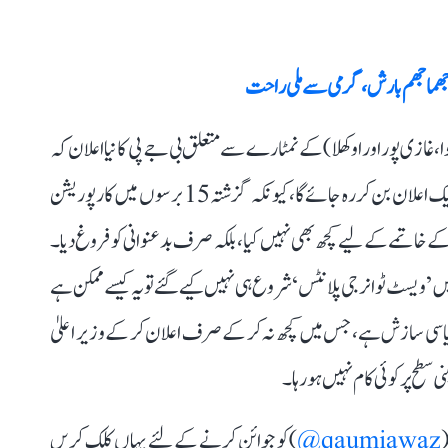
ی ہے کہ شہر کو صاف ستھرا رکھے، اس میں حکمرانی کرنے والی بی جے
 جھماجھم بارش، گرمی سے ملی راحت
 غازی پور اور اوکھلا) کے نمٹارے سے متعلق بی جے پی کا نیا اعلان کہ
دسمبر 2026 تک ان کو مکمل طور پر ہٹا دیا جائے گا، صرف ایک اعلان بن کر رہ جائے گا، کیونکہ گزشتہ 15 برسوں میں کارپوریشن
خاتمے کے لیے کچھ بھی نہیں کیا، بلکہ صرف بدعنوانی کو فروغ دیا۔
 میں ’ویسٹ ٹو انرجی پلانٹس‘ شروع ہی نہیں کیے گئے تو یہ کیسے ممکن ہے
یاسی سازش ہے، جس میں کچھ نہ کر کے صرف اعلان کر کے وزیر اعلیٰ
ی سطح پر کوئی کام نہیں ہو رہا۔