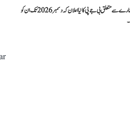
دیویندر یادو کے مطابق دہلی کے تینوں لینڈفل سائٹس کے نمٹارے سے متعلق بی جے پی کا نیا اعلان کہ دسمبر 2026 تک ان کو
۔
ar