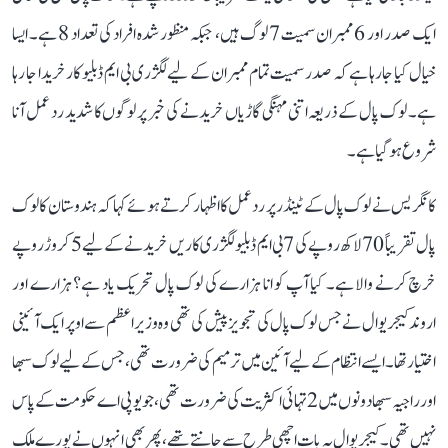
ایک صدر اور 6 ممبران سمیت 7 لوگ ہیں، جبکہ منظور شدہ افراد کی تعداد 8 ہے۔ ایسا
خیال کیا جا رہا ہے کہ صدر سمیت تمام ممبران کے لیے لگژری بی ایم ڈبلیو کار خریدا جا رہا
ہے۔ لوک پال کے ذریعہ اتنی مہنگی گاڑیاں خریدنے کی خبر پر لوگوں کا شدید رد عمل آنا
شروع ہو گیا ہے۔
کانگریس نے لوک پال کے ٹینڈر پر ردعمل کا اظہار کرتے ہوئے کہا کہ ہندوستان کا لوک
پال تقریباً 70 لاکھ روپے کی 7 بی ایم ڈبلیو لگژری کاریں خریدنے کے لیے 5 کروڑ روپے
خرچ کرنے والا ہے۔ کیا آپ کو انا ہزارے کی لوک پال تحریک یاد ہے؟ ہزارے اور
اروند کیجریوال نے جس لوک پال کی تجویز پیش کی تھی وہ وزیر اعظم سے اوپر ایک آئینی
اختیار تھا۔ ایسے انتظام کے لیے آئین میں ترمیم کی ضرورت تھی، جس کے لیے لوک سبھا
اور راجیہ سبھا دونوں میں 2 تہائی اکثریت کی ضرورت تھی، جو یو پی اے حکومت کے پاس
نہیں تھی۔ کیجریوال یہ بات اچھی طرح سے جانتے تھے، پھر بھی انہوں نے پورے ملک