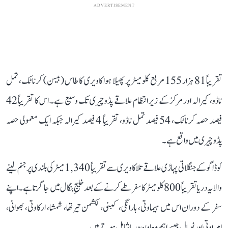
ADVERTISEMENT
تقریباً 81 ہزار 155 مربع کلومیٹر پر پھیلا ہوا کاویری کا طاس (بیسن) کرناٹک، تمل
ناڈو، کیرالہ اور مرکز کے زیر انتظام علاقے پڈوچیری تک وسیع ہے۔ اس کا تقریباً 42
فیصد حصہ کرناٹک، 54 فیصد تمل ناڈو، تقریباً 4 فیصد کیرالہ جبکہ ایک معمولی حصہ
پڈوچیری میں واقع ہے۔
کوڈاگو کے جنگلاتی پہاڑی علاقے تلاکاویری سے تقریباً 1,340 میٹر کی بلندی پر جنم لینے
والا یہ دریا تقریباً 800 کلومیٹر کا سفر طے کرنے کے بعد خلیجِ بنگال میں جا گرتا ہے۔ اپنے
سفر کے دوران اس میں ہیماوتی، ہارانگی، کبنی، لکشمن تیرتھا، شمشا، ارکاوتی، بھوانی،
امراوتی اور نویال جیسے اہم معاون دریا شامل ہوتے ہیں۔