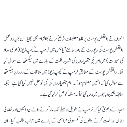
انہوں نے واشنگٹن پوسٹ پر غلط معلومات شائع کرنے کا الزام بھی لگایا۔ ان کا یہ ردعمل
واشنگٹن پوسٹ کی رپورٹ کے بعد سامنے آیا جس میں ٹرمپ نے کیمپ ڈیوڈ (بحری امداد
کی سہولت) میں امریکی ہتھیاروں کی شدید قلت کے بارے میں ہیگستھ سے سوال کیا
تھا۔ واشنگٹن پوسٹ کے مطابق ٹرمپ نے کیمپ ڈیوڈ میں ملاقات کے دوران ہیگستھ
سے سوال کیا کہ انہیں معلوم ہوا کہ اہم ہتھیاروں کی کمی کو حل نہیں کیا گیا ہے، جبکہ
سابقہ ​​یقین دہانیوں میں بتا یا گیا تھا کہ مسئلہ کو حل کر لیا گیا ہے۔
اخبار نے دعویٰ کیا کہ ٹرمپ نے طویل فاصلے تک مار کرنے والے میزائلوں اور فضائی
دفاعی مداخلت کرنے والوں کی کم ہوتی فراہمی کے بارے میں جواب طلب کیا۔ ان