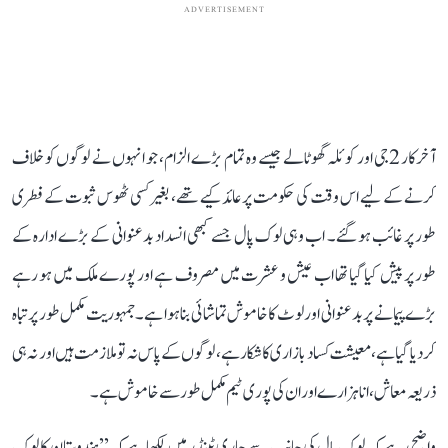
ADVERTISEMENT
آخرکار 2جی اور کوئلہ گھوٹالے جیسے وہ تمام بڑے الزام، جو انہوں نے لوگوں کو خلاف
کرنے کے لیے اس وقت کی حکومت پر عائد کیے تھے، بغیر کسی ٹھوس ثبوت کے فطری
طور پر غائب ہو گئے۔ اب وہی لوک پال جسے کبھی انسداد بدعنوانی کے بڑے ادارہ کے
طور پر پیش کیا گیا تھا اب عیش و عشرت میں مصروف ہے اور پورے ملک میں ہو رہے
بڑے پیمانے پر بدعنوانی اور لوٹ کا خاموش تماشائی بنا ہوا ہے۔ جمہوریت مکمل طور پر تباہ
کر دیا گیا ہے، معیشت کساد بازاری کا شکار ہے، لوگوں کے پاس نہ تو ملازمت ہیں اور نہ ہی
ذریعہ معاش، انا ہزارے اور ان کی پوری ٹیم مکمل طور سے خاموش ہے۔
واضح رہے کہ لوک پال کی جانب سے جاری ٹینڈر میں لکھا ہے کہ ’’ہندوستان کا لوک