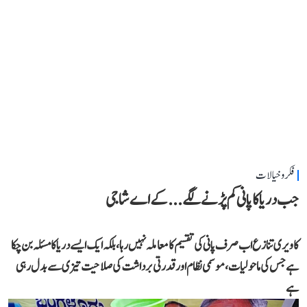
فکر و خیالات
جب دریا کا پانی کم پڑنے لگے...کے اے شاجی
کاویری تنازع اب صرف پانی کی تقسیم کا معاملہ نہیں رہا، بلکہ ایک ایسے دریا کا مسئلہ بن چکا
ہے جس کی ماحولیات، موسمی نظام اور قدرتی برداشت کی صلاحیت تیزی سے بدل رہی
ہے