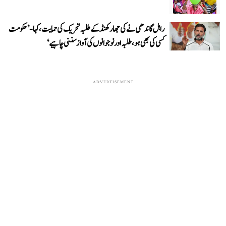
راہل گاندھی نے کی جھارکھنڈ کے طلبہ تحریک کی حمایت، کہا- ’حکومت
کسی کی بھی ہو، طلبہ اور نوجوانوں کی آواز سننی چاہیے‘
ADVERTISEMENT