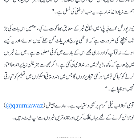
ہم سے زیادہ ایماندار ہے۔ یہ حب الوطنی کی نسل ہے۔"
نیوز پورٹل ’اے بی پی‘ میں شائع خبر کے مطابق بھاگوت نے کہا، "ہمیں اس بات کی جڑ
تک پہنچنے کی ضرورت ہے کہ لاٹھی چارج اور پیلٹ گن حملے کیوں ہوئے، اور یہ کیسے
ہوئے۔ نہ تو آپ کو اور نہ ہی مجھے اس کے بارے میں کوئی معلومات ہے۔ میں نے خبروں
میں پڑھا ہے کہ کچھ ماڈیولز میں دراندازی کی گئی ہے۔ اگر مجھ سے جنریشن زیڈ پر اندھا اعتماد
کرنے کو کہا گیا تو میں اور کئی تجاویز دوں گا جس میں ہندوستانی اسکولوں میں تعلیم کو تجارتی
نہیں ہونا چاہیے۔‘‘
قومی آواز اب ٹیلی گرام پر بھی دستیاب ہے۔ ہمارے چینل (
qaumiawaz@
)
کو جوائن کرنے کے لئے یہاں کلک کریں اور تازہ ترین خبروں سے اپ ڈیٹ رہیں۔