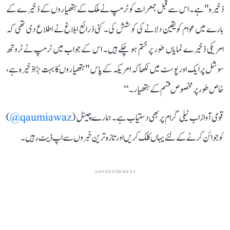
ذخیرہ" ہے۔ اس سے قبل جمعرات کو ٹرمپ نے ملک کے ہتھیاروں کے ذخیرے کے
بارے میں عوام کو یقین دلانے کی کوشش کی۔ کئی ذرائع ابلاغ نے اطلاع دی تھی کہ
امریکی ذخیرے نمایاں طور پر ختم ہو چکے ہیں۔ اس کے جواب میں ٹرمپ نے ٹروتھ
سوشل پر ایک اور پوسٹ میں لکھا کہ امریکہ کے پاس "ہتھیاروں کا بہت بڑا ذخیرہ ہے،
خاص طور پر مخصوص قسم کے ہتھیار۔‘‘
قومی آواز اب ٹیلی گرام پر بھی دستیاب ہے۔ ہمارے چینل (
qaumiawaz@
)
کو جوائن کرنے کے لئے یہاں کلک کریں اور تازہ ترین خبروں سے اپ ڈیٹ رہیں۔
ADVERTISEMENT