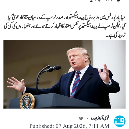
میڈیا رپورٹس میں وزیر دفاع پیٹ ہیگستھ اور صدر ٹرمپ کے درمیان تناؤ کا دعویٰ کیا
گیا، لیکن ٹرمپ نے پیٹ ہیگستھ پر مکمل اعتماد کا اظہار کرتے ہوئے اور ہتھیاروں کی کمی کی
تردید کی ہے۔
قومی آواز بیورو
Published: 07 Aug 2026, 7:11 AM