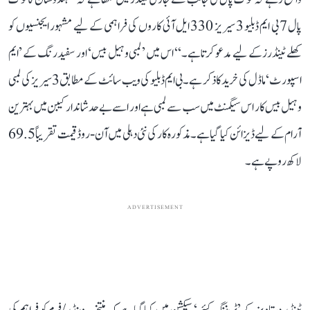
پال 7 بی ایم ڈبلیو 3 سیریز 330 ایل آئی کاروں کی فراہمی کے لیے مشہور ایجنسیوں کو
کھلے ٹینڈرز کے لیے مدعو کرتا ہے۔‘‘ اس میں ’لمبی وہیل بیس‘ اور سفید رنگ کے ’ایم
اسپورٹ‘ ماڈل کی خرید کا ذکر ہے۔ بی ایم ڈبلیو کی ویب سائٹ کے مطابق 3 سیریز کی لمبی
وہیل بیس کار اس سیگمنٹ میں سب سے لمبی ہے اور اسے بے حد شاندار کیبن میں بہترین
آرام کے لیے ڈیزائن کیا گیا ہے۔ مذکورہ کار کی نئی دہلی میں آن-روڈ قیمت تقریباً 69.5
لاکھ روپے ہے۔
ADVERTISEMENT