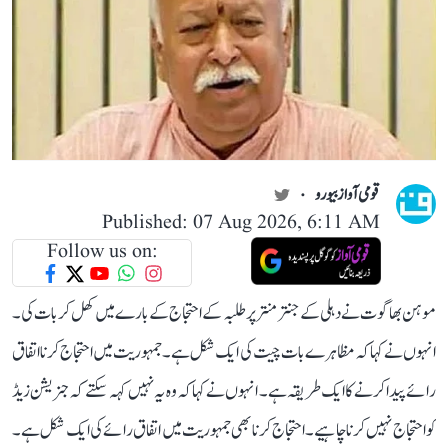
قومی آواز بیورو
Published: 07 Aug 2026, 6:11 AM
Follow us on:
موہن بھاگوت نے دہلی کے جنتر منتر پر طلبہ کے احتجاج کے بارے میں کھل کر بات کی۔
انہوں نے کہا کہ مظاہرے بات چیت کی ایک شکل ہے۔ جمہوریت میں احتجاج کرنا اتفاق
رائے پیدا کرنے کا ایک طریقہ ہے۔ انہوں نے کہا کہ وہ یہ نہیں کہہ سکتے کہ جنریشن زیڈ
کو احتجاج نہیں کرنا چاہیے۔احتجاج کرنا بھی جمہوریت میں اتفاق رائے کی ایک شکل ہے۔