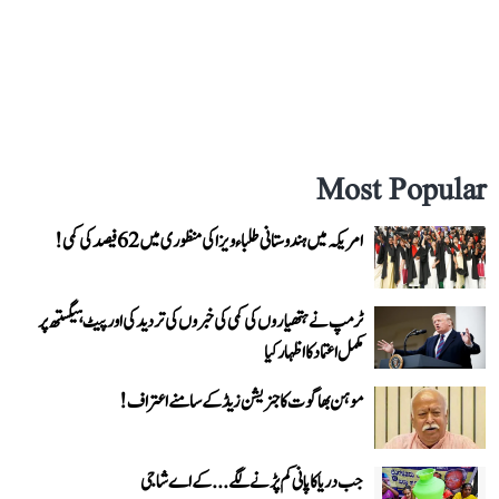
Most Popular
امریکہ میں ہندوستانی طلباء ویزا کی منظوری میں 62 فیصد کی کمی!
ٹرمپ نے ہتھیاروں کی کمی کی خبروں کی تردید کی اور پیٹ ہیگستھ پر
مکمل اعتماد کا اظہار کیا
موہن بھاگوت کا جنریشن زیڈ کے سامنے اعتراف!
جب دریا کا پانی کم پڑنے لگے...کے اے شاجی