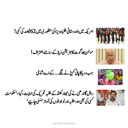
امریکہ میں ہندوستانی طلباء ویزا کی منظوری میں 62 فیصد کی کمی!
موہن بھاگوت کا جنریشن زیڈ کے سامنے اعتراف!
جب دریا کا پانی کم پڑنے لگے...کے اے شاجی
راہل گاندھی نے کی جھارکھنڈ کے طلبہ تحریک کی حمایت، کہا- ’حکومت
کسی کی بھی ہو، طلبہ اور نوجوانوں کی آواز سننی چاہیے‘
ADVERTISEMENT