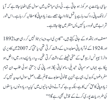
سیاسی بیانات پر مرکوز ہو جاتی ہے۔ ٹی وی مباحثوں میں سوال یہی اٹھایا جاتا ہے کہ آیا
کرناٹک پانی روک رہا ہے یا تمل ناڈو اپنے حصے سے زیادہ پانی کا مطالبہ کر رہا ہے۔ اس شور
شرابے میں خود دریا کہیں پس منظر میں چلا جاتا ہے۔
مصنف اور ناقد او کے جانی کہتے ہیں، ’’کاویری اب ویسا برتاؤ نہیں کر رہی جیسا 1892
اور 1924 کے نوآبادیاتی معاہدوں کے وقت کرتی تھی، یا حتیٰ کہ 2007 میں کاویری
واٹر ڈسپیوٹس ٹریبونل کے حتمی فیصلے کے وقت کرتی تھی۔ یہ دریا ایسے دور میں داخل ہو
چکا ہے جہاں موسمیاتی تبدیلی، ماحولیاتی بگاڑ اور پانی کی بڑھتی ہوئی طلب ان تمام
مفروضوں کو بدل رہی ہے جن پر قانونی معاہدے قائم تھے۔ اصل سوال اب یہ نہیں کہ
زیادہ پانی کا حق کس کا ہے، بلکہ یہ ہے کہ آنے والی دہائیوں میں کیا یہ دریا دونوں ریاستوں
کی ضروریات پوری کرنے کے قابل بھی رہے گا؟‘‘