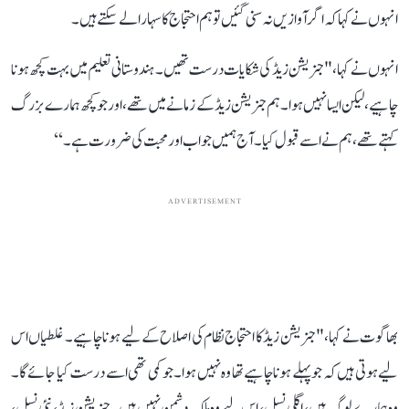
انہو ں نے کہا کہ اگر آوازیں نہ سنی گئیں تو ہم احتجاج کا سہارا لے سکتے ہیں۔
انہوں نے کہا، " جنریشن زیڈ کی شکایات درست تھیں۔ ہندوستانی تعلیم میں بہت کچھ ہونا
چاہیے، لیکن ایسا نہیں ہوا۔ ہم جنریشن زیڈ کے زمانے میں تھے، اور جو کچھ ہمارے بزرگ
کہتے تھے، ہم نےاسے قبول کیا۔ آج ہمیں جواب اور محبت کی ضرورت ہے۔‘‘
ADVERTISEMENT
بھاگوت نے کہا، " جنریشن زیڈ کا احتجاج نظام کی اصلاح کے لیے ہونا چاہیے۔ غلطیاں اس
لیے ہوتی ہیں کہ جو پہلے ہونا چاہیے تھا وہ نہیں ہوا۔ جو کمی تھی اسے درست کیا جائے گا۔
وہ ہمارے لوگ ہیں، اگلی نسل، اس لیے وہ ملک دشمن نہیں ہیں۔ جنریشن زیڈ ، نئی نسل،