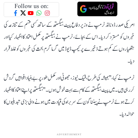
Follow us on:
امریکی صدر ڈونالڈ ٹرمپ نے وزیر دفاع پیٹ ہیگستھ کے ساتھ کسی قسم کے تنازعہ کی
خبروں کو مسترد کر دیا۔ اس کے بجائے، ٹرمپ نے ہیگستھ پر مکمل اعتماد کا اظہار کیا اور
ہتھیاروں کے کم ہوتے ذخیرے پر کیمپ ڈیوڈ میں گرما گرم بحث کی خبروں کو غلط قرار
دیا۔
ٹرمپ نے کہا، "ہمیشہ کی طرح، فیک نیوز ، جھوٹی اور مکمل طور پر بے بنیاد افواہیں گردش
کر رہی ہیں۔ میں پیٹ ہیگستھ کے کام سے بہت خوش ہوں۔" ہیگستھ پر اپنے اعتماد کا اظہار
کرتے ہوئے ٹرمپ نے پینٹاگون کے سربراہ کی قیادت میں ہونے والی بڑی تبدیلیوں کا
حوالہ دیا۔
ADVERTISEMENT