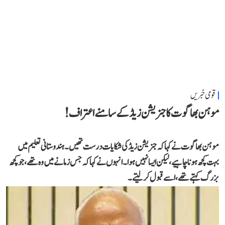
قومی خبریں
موہن بھاگوت کا جنریشن زیڈ کے سامنے اعتراف!
موہن بھاگوت نے کہاکہ جنریشن زیڈ کی شکایات درست تھیں۔ ہندوستانی تعلیم میں
بہت کچھ ہونا چاہیے، لیکن ایسا نہیں ہوا۔انہوں نے کہا کہ جس زمانے میں وہ تھے،جو کچھ
بزرگ کہتے تھے، اسے قبول کر لیتے۔