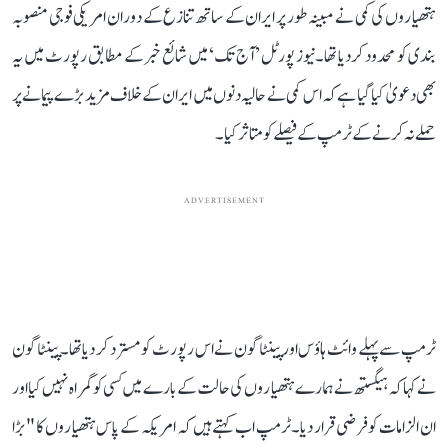
ہتھیاروں کی کمی نے مبینہ طور پر ایران کے ساتھ تنازع کے دوران امریکی فوجی منصوبہ
بندی کو محدود کر دیا تھا۔نیوز پورٹل ’آج تک‘ میں شائع خبر کے مطابق رپورٹ میں یہ
بھی دعویٰ کیا گیا ہے کہ اس کمی نے حالیہ دنوں میں ایران کے خلاف مزید بڑے پیمانے پر
حملے نہ کرنے کے ٹرمپ کے فیصلے کو متاثر کیا۔
ADVERTISEMENT
ٹرمپ سے پہلے وائٹ ہاؤس اور پینٹاگون نے اس رپورٹ کو مسترد کر دیا تھا۔ پینٹاگون
نے کہا کہ ہیگستھ نے ہمارے ہتھیاروں کی حالت کے بارے میں کسی کو گمراہ نہیں کیا اور
ان الزامات کو فرضی قرار دیا۔ٹرمپ اب کہتے ہیں کہ امریکہ کے پاس ہتھیاروں کا "بڑا