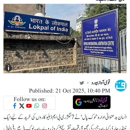
i
قومی آواز بیورو
Published: 21 Oct 2025, 10:40 PM
Follow us on:
انسان بدعنوانی ادارہ ’لوک پال‘ نے 7 لگژری بی ایم ڈبلیو کاروں کی خرید کے لیے ایک
ٹینڈر جاری کیا ہے، جن کی مجموعی قیمت تقریباً 5 کروڑ روپے ہے۔ لوک پال میں فی الحال