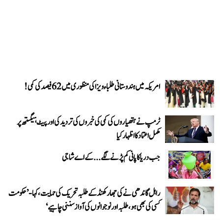
امریکہ میں ہندوستانی طلباء ویزا کی منظوری میں 62 فیصد کی کمی!
ٹرمپ نے ہتھیاروں کی کمی کی خبروں کی تردید کی اور پیٹ ہیگستھ پر
مکمل اعتماد کا اظہار کیا
جب دریا کا پانی کم پڑنے لگے...کے اے شاجی
راہل گاندھی نے کی جھارکھنڈ کے طلبہ تحریک کی حمایت، کہا- ’حکومت
کسی کی بھی ہو، طلبہ اور نوجوانوں کی آواز سننی چاہیے‘