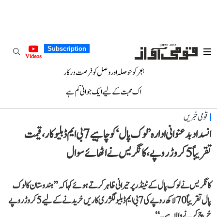
Subscription
Videos
ہجر کو حوصلہ اور وصل کو فرصت درکار
اک محبت کے لیے ایک جوانی کم ہے
قومی خبریں
انسداد بدعنوانی ادارہ ’لوک پال‘ کو چاہیے 7 بی ایم ڈبلیو کار، قیمت
تقریباً 5 کروڑ روپے، کانگریس نے اٹھائے سوال
کانگریس نے لوک پال کے ٹینڈر پر حیرانی ظاہر کرتے ہوئے کہا کہ ’’ہندوستان کا لوک
پال تقریباً 70 لاکھ روپے کی 7 بی ایم ڈبلیو لگژری کاریں خریدنے کے لیے 5 کروڑ روپے
خرچ کرنے والا ہے۔‘‘