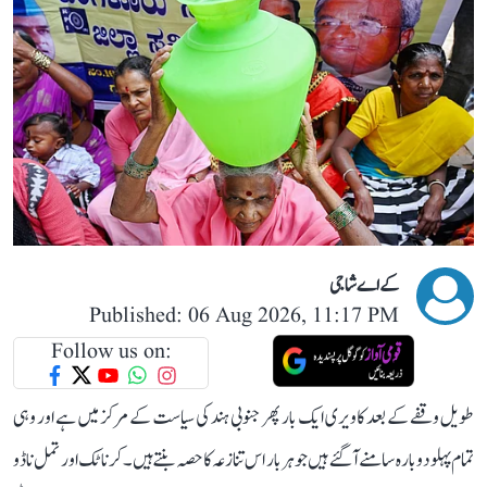
کے اے شاجی
Published: 06 Aug 2026, 11:17 PM
Follow us on:
طویل وقفے کے بعد کاویری ایک بار پھر جنوبی ہند کی سیاست کے مرکز میں ہے اور وہی
تمام پہلو دوبارہ سامنے آ گئے ہیں جو ہر بار اس تنازعہ کا حصہ بنتے ہیں۔ کرناٹک اور تمل ناڈو