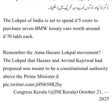
کو گمراہ کیا اور لوگوں کو بے وجہ تحریک میں ڈھکیلا۔
The Lokpal of India is set to spend â¹5 crore to
purchase seven BMW luxury cars worth around
â¹70 lakh each.
Remember the Anna Hazare Lokpal movement?
The Lokpal that Hazare and Arvind Kejriwal had
proposed was meant to be a constitutional authority
above the Prime Minister.â¦
pic.twitter.com/jHNb58R2hy
October 21,
— Congress Kerala (@INCKerala)
2025