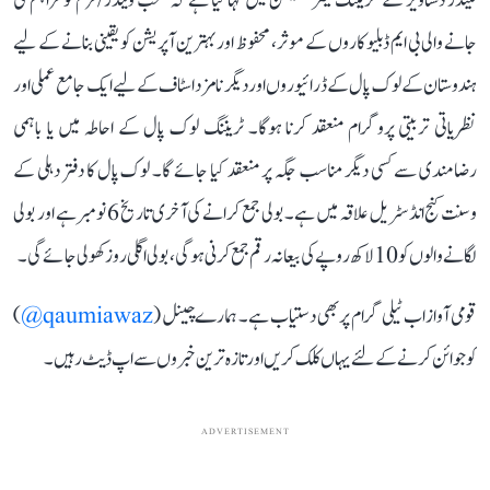
ٹینڈر دستاویز کے ’ٹریننگ کیئر‘ سیکشن میں کہا گیا ہے کہ منتخب وینڈر/فرم کو فراہم کی
جانے والی بی ایم ڈبلیو کاروں کے موثر، محفوظ اور بہترین آپریشن کو یقینی بنانے کے لیے
ہندوستان کے لوک پال کے ڈرائیوروں اور دیگر نامزد اسٹاف کے لیے ایک جامع عملی اور
نظریاتی تربیتی پروگرام منعقد کرنا ہوگا۔ ٹریننگ لوک پال کے احاطہ میں یا باہمی
رضامندی سے کسی دیگر مناسب جگہ پر منعقد کیا جائے گا۔ لوک پال کا دفتر دہلی کے
وسنت کنج انڈسٹریل علاقہ میں ہے۔ بولی جمع کرانے کی آخری تاریخ 6 نومبر ہے اور بولی
لگانے والوں کو 10 لاکھ روپے کی بیعانہ رقم جمع کرنی ہوگی، بولی اگلی روز کھولی جائے گی۔
قومی آواز اب ٹیلی گرام پر بھی دستیاب ہے۔ ہمارے چینل (
qaumiawaz@
)
کو جوائن کرنے کے لئے یہاں کلک کریں اور تازہ ترین خبروں سے اپ ڈیٹ رہیں۔
ADVERTISEMENT