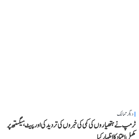
دیگر ممالک
ٹرمپ نے ہتھیاروں کی کمی کی خبروں کی تردید کی اور پیٹ ہیگستھ پر
مکمل اعتماد کا اظہار کیا