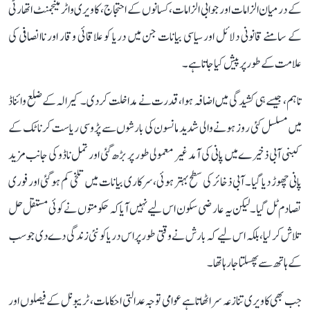
کے درمیان الزامات اور جوابی الزامات، کسانوں کے احتجاج، کاویری واٹر مینجمنٹ اتھارٹی
کے سامنے قانونی دلائل اور سیاسی بیانات جن میں دریا کو علاقائی وقار اور ناانصافی کی
علامت کے طور پر پیش کیا جاتا ہے۔
تاہم، جیسے ہی کشیدگی میں اضافہ ہوا، قدرت نے مداخلت کر دی۔ کیرالہ کے ضلع وائناڈ
میں مسلسل کئی روز ہونے والی شدید مانسون کی بارشوں سے پڑوسی ریاست کرناٹک کے
کبنی آبی ذخیرے میں پانی کی آمد غیر معمولی طور پر بڑھ گئی اور تمل ناڈو کی جانب مزید
پانی چھوڑ دیا گیا۔ آبی ذخائر کی سطح بہتر ہوئی، سرکاری بیانات میں تلخی کم ہو گئی اور فوری
تصادم ٹل گیا۔ لیکن یہ عارضی سکون اس لیے نہیں آیا کہ حکومتوں نے کوئی مستقل حل
تلاش کر لیا، بلکہ اس لیے کہ بارش نے وقتی طور پر اس دریا کو نئی زندگی دے دی جو سب
کے ہاتھ سے پھسلتا جا رہا تھا۔
جب بھی کاویری تنازعہ سر اٹھاتا ہے عوامی توجہ عدالتی احکامات، ٹریبونل کے فیصلوں اور