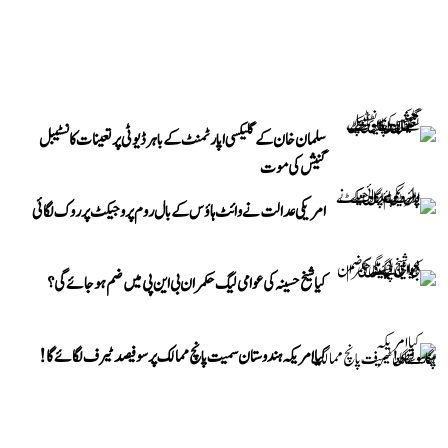
سلمان خان کے گلیکسی اپارٹمنٹ کے باہر ڈیوٹی پر تعینات کانسٹیبل
گنیش کی موت
امریکی عدالت نے وائٹ ہاؤس کے بال روم پروجیکٹ پر روک لگائی
کیا شیخ حسینہ کی عوامی لیگ حکمران بی این پی میں ضم ہو جائے گی؟
کیا امریکہ ہندوستان سمیت پانچ ممالک پر سو فیصد ٹیرف لگائے گا!