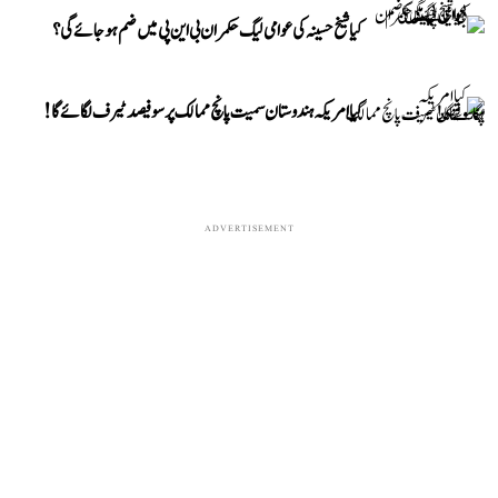
کیا شیخ حسینہ کی عوامی لیگ حکمران بی این پی میں ضم ہو جائے گی؟
کیا امریکہ ہندوستان سمیت پانچ ممالک پر سو فیصد ٹیرف لگائے گا!
ADVERTISEMENT