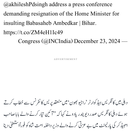
@akhileshPdsingh
address a press conference
demanding resignation of the Home Minister for
insulting Babasaheb Ambedkar | Bihar.
https://t.co/ZM4eH1Ic49
December 23, 2024
— Congress (@INCIndia)
ADVERTISEMENT
دہلی میں کانگریس ہیڈکوارٹر ’راجیو بھون‘ میں منعقد پریس کانفرنس سے خطاب کرتے
ہوئے دہلی کانگریس صدر دیویندر یادو نے کہا کہ ’’آئین تیار کرنے والے بابا صاحب
امبیڈکر کی پارلیمنٹ میں بے عزتی کرنے والے وزیر داخلہ امت شاہ کو فوراً استعفیٰ دینا