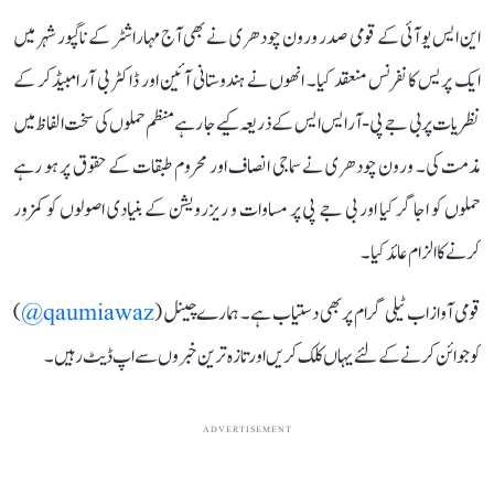
این ایس یو آئی کے قومی صدر ورون چودھری نے بھی آج مہاراشٹر کے ناگپور شہر میں
ایک پریس کانفرنس منعقد کیا۔ انھوں نے ہندوستانی آئین اور ڈاکٹر بی آر امبیڈکر کے
نظریات پر بی جے پی-آر ایس ایس کے ذریعہ کیے جا رہے منظم حملوں کی سخت الفاظ میں
مذمت کی۔ ورون چودھری نے سماجی انصاف اور محروم طبقات کے حقوق پر ہو رہے
حملوں کو اجاگر کیا اور بی جے پی پر مساوات و ریزرویشن کے بنیادی اصولوں کو کمزور
کرنے کا الزام عائد کیا۔
قومی آواز اب ٹیلی گرام پر بھی دستیاب ہے۔ ہمارے چینل (
qaumiawaz@
)
کو جوائن کرنے کے لئے یہاں کلک کریں اور تازہ ترین خبروں سے اپ ڈیٹ رہیں۔
ADVERTISEMENT