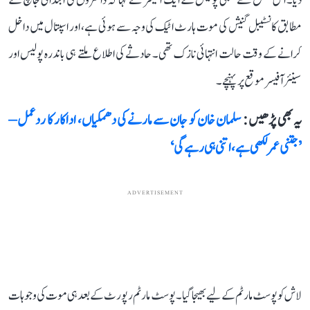
دیا۔ اس تعلق سے ممبئی پولیس کے ایک آفیسر نے کہا کہ ڈاکٹروں کی ابتدائی جانچ کے
مطابق کانسٹیبل گنیش کی موت ہارٹ اٹیک کی وجہ سے ہوئی ہے، اور اسپتال میں داخل
کرانے کے وقت حالت انتہائی نازک تھی۔ حادثے کی اطلاع ملتے ہی باندرہ پولیس اور
سینئر آفیسر موقع پر پہنچے۔
یہ بھی پڑھیں :
سلمان خان کو جان سے مارنے کی دھمکیاں، اداکار کا ردعمل –
’جتنی عمر لکھی ہے، اتنی ہی رہے گی‘
ADVERTISEMENT
لاش کو پوسٹ مارٹم کے لیے بھیجا گیا۔ پوسٹ مارٹم رپورٹ کے بعد ہی موت کی وجوہات