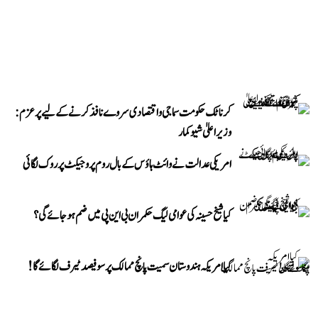
کرناٹک حکومت سماجی و اقتصادی سروے نافذ کرنے کے لیے پرعزم:
وزیر اعلیٰ شیوکمار
امریکی عدالت نے وائٹ ہاؤس کے بال روم پروجیکٹ پر روک لگائی
کیا شیخ حسینہ کی عوامی لیگ حکمران بی این پی میں ضم ہو جائے گی؟
کیا امریکہ ہندوستان سمیت پانچ ممالک پر سو فیصد ٹیرف لگائے گا!