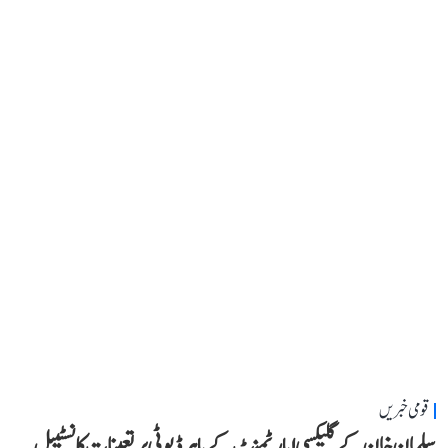
قومی خبریں
سلمان خان کے گلیکسی اپارٹمنٹ کے باہر ڈیوٹی پر تعینات کانسٹیبل