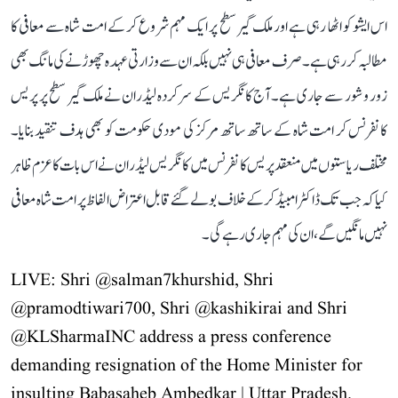
اس ایشو کو اٹھا رہی ہے اور ملک گیر سطح پر ایک مہم شروع کر کے امت شاہ سے معافی کا
مطالبہ کر رہی ہے۔ صرف معافی ہی نہیں بلکہ ان سے وزارتی عہدہ چھوڑنے کی مانگ بھی
زور و شور سے جاری ہے۔ آج کانگریس کے سرکردہ لیڈران نے ملک گیر سطح پر پریس
کانفرنس کر امت شاہ کے ساتھ ساتھ مرکز کی مودی حکومت کو بھی ہدف تنقید بنایا۔
مختلف ریاستوں میں منعقد پریس کانفرنس میں کانگریس لیڈران نے اس بات کا عزم ظاہر
کیا کہ جب تک ڈاکٹر امبیڈکر کے خلاف بولے گئے قابل اعتراض الفاظ پر امت شاہ معافی
نہیں مانگیں گے، ان کی مہم جاری رہے گی۔
LIVE: Shri
@salman7khurshid
, Shri
@pramodtiwari700
, Shri
@kashikirai
and Shri
@KLSharmaINC
address a press conference
demanding resignation of the Home Minister for
insulting Babasaheb Ambedkar | Uttar Pradesh.