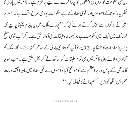
ریاستی حکومت لوگوں کی امنگوں کو پورا کرنے کے لیے پرعزم ہے۔ کانگریس پارٹی کا
نظریہ، بسونا کے اصولوں اور قومی مفاد کے لیے حکومت پوری طرح وقف ہے۔‘‘ وزیر
اعلیٰ نے لوگوں سے اپیل کرتے ہوئے کہا کہ ’’پورے ملک میں یہ پیغام پہنچنا چاہیے کہ
کرناٹک میں ایک ایسی حکومت ہے جو پسماندہ طبقات کی آواز سنتی ہے۔ اگر آپ قومی سطح
پر اپنے مفادات کا تحفظ چاہتے ہیں، تو آپ کو ہماری پارٹی کے ساتھ کھڑا ہونا ہوگا۔ ملک کو
آزادی دلانے والی کانگریس ہی تمام طبقات کو ساتھ لے کر چل سکتی ہے۔ جب سونیا
گاندھی کے پاس وزیر اعظم بننے کا موقع آیا تو انہوں نے ملکی مفاد میں ماہر اقتصادیات
منموہن سنگھ کو وزیر اعظم بنانے کا فیصلہ کیا۔‘‘
ADVERTISEMENT