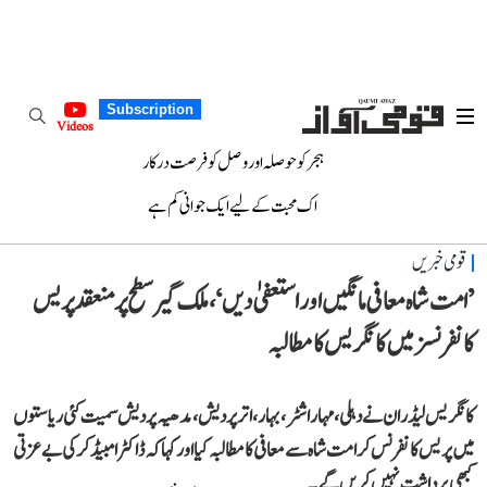
Subscription
Videos
ہجر کو حوصلہ اور وصل کو فرصت درکار
اک محبت کے لیے ایک جوانی کم ہے
قومی خبریں
’امت شاہ معافی مانگیں اور استعفیٰ دیں‘، ملک گیر سطح پر منعقد پریس
کانفرنسز میں کانگریس کا مطالبہ
کانگریس لیڈران نے دہلی، مہاراشٹر، بہار، اتر پردیش، مدھیہ پردیش سمیت کئی ریاستوں
میں پریس کانفرنس کر امت شاہ سے معافی کا مطالبہ کیا اور کہا کہ ڈاکٹر امبیڈکر کی بے عزتی
کبھی برداشت نہیں کریں گے۔