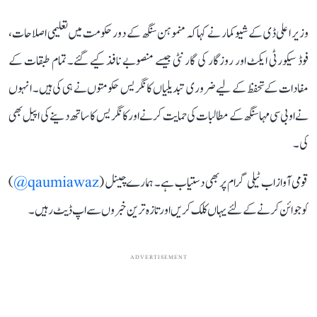
وزیر اعلی ڈی کے شیوکمار نے کہا کہ منموہن سنگھ کے دور حکومت میں تعلیمی اصلاحات،
فوڈ سیکورٹی ایکٹ اور روزگار کی گارنٹی جیسے منصوبے نافذ کیے گئے۔ تمام طبقات کے
مفادات کے تحفظ کے لیے ضروری تبدیلیاں کانگریس حکومتوں نے ہی کی ہیں۔ انہوں
نے او بی سی مہاسنگھ کے مطالبات کی حمایت کرنے اور کانگریس کا ساتھ دینے کی اپیل بھی
کی۔
قومی آواز اب ٹیلی گرام پر بھی دستیاب ہے۔ ہمارے چینل (
qaumiawaz@
)
کو جوائن کرنے کے لئے یہاں کلک کریں اور تازہ ترین خبروں سے اپ ڈیٹ رہیں۔
ADVERTISEMENT