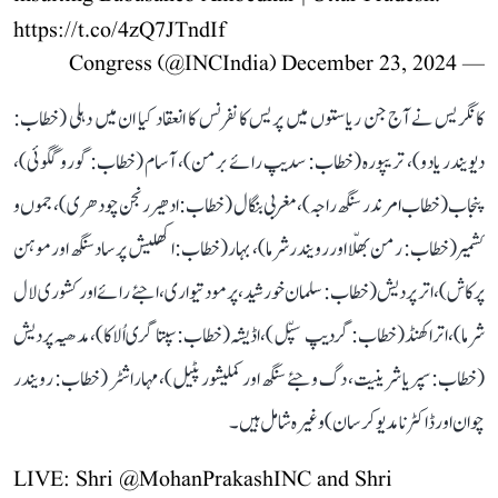
https://t.co/4zQ7JTndIf
December 23, 2024
— Congress (@INCIndia)
کانگریس نے آج جن ریاستوں میں پریس کانفرنس کا انعقاد کیا ان میں دہلی (خطاب:
دیویندر یادو)، تریپورہ (خطاب: سدیپ رائے برمن)، آسام (خطاب: گورو گگوئی)،
پنجاب (خطاب امرندر سنگھ راجہ)، مغربی بنگال (خطاب: ادھیر رنجن چودھری)، جموں و
کشمیر (خطاب: رمن بھلّا اور رویندر شرما)، بہار (خطاب: اکھلیش پرساد سنگھ اور موہن
پرکاش)، اتر پردیش (خطاب: سلمان خورشید، پرمود تیواری، اجئے رائے اور کشوری لال
شرما)، اتراکھنڈ (خطاب: گردیپ سپّل)، اڈیشہ (خطاب: سپتاگری اُلاکا)، مدھیہ پردیش
(خطاب: سپریا شرینیت، دگ وجئے سنگھ اور کملیشور پٹیل)، مہاراشٹر (خطاب: رویندر
چوان اور ڈاکٹر نامدیو کرسان) وغیرہ شامل ہیں۔
LIVE: Shri
@MohanPrakashINC
and Shri