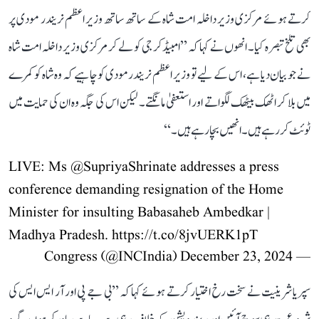
کرتے ہوئے مرکزی وزیر داخلہ امت شاہ کے ساتھ ساتھ وزیر اعظم نریندر مودی پر
بھی تلخ تبصرہ کیا۔ انھوں نے کہا کہ ’’امبیڈکر جی کو لے کر مرکزی وزیر داخلہ امت شاہ
نے جو بیان دیا ہے، اس کے لیے تو وزیر اعظم نریندر مودی کو چاہیے کہ وہ شاہ کو کمرے
میں بلا کر اٹھک بیٹھک لگواتے اور استعفیٰ مانگتے۔ لیکن اس کی جگہ وہ ان کی حمایت میں
ٹوئٹ کر رہے ہیں۔ انھیں بچا رہے ہیں۔‘‘
LIVE: Ms
@SupriyaShrinate
addresses a press
conference demanding resignation of the Home
Minister for insulting Babasaheb Ambedkar |
Madhya Pradesh.
https://t.co/8jvUERK1pT
December 23, 2024
— Congress (@INCIndia)
سپریا شرینیت نے سخت رخ اختیار کرتے ہوئے کہا کہ ’’بی جے پی اور آر ایس ایس کی