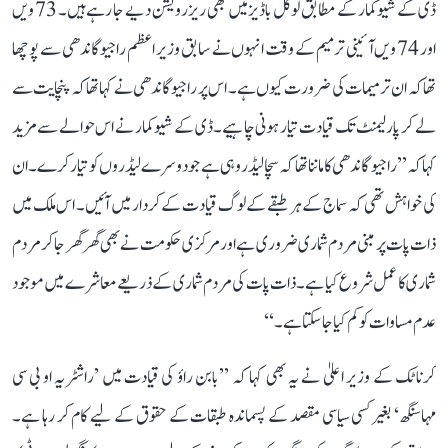
ڈی کے شیو کمار کے مطابق لوکل باڈیز میں بھی ریزرویشن دیے جا رہے ہیں۔ 73 ویں
اور 74 ویں آئینی ترمیم کے وقت انہوں نے سابق وزیر اعظم راجیو گاندھی سے پوچھا
تھا کہ ان ترمیمات کی ضرورت کیوں ہے۔ اس پر راجیو گاندھی نے کہا تھا کہ پنچایت سے
لے کر پارلیمنٹ تک قیادت تیار ہونی چاہیے۔ ڈی کے شیوکمار نے اس حوالے سے مزید
کہا کہ ’’راجیو گاندھی کا ماننا تھا کہ سچا لیڈر وہی ہے جو دوسرے لیڈروں کو تیار کرے۔ ان
کی خواہش تھی کہ سماج کے ہر طبقے کے لوگ قیادت کے کردار میں آئیں۔ اس ملک میں
ذات پات پر مبنی مردم شماری ضروری ہے اور مرکزی حکومت نے بھی گھر گھر جا کر مردم
شماری کا عمل شروع کیا ہے۔ ذات پات کی مردم شماری کے ذریعے معاشرے میں موجود
عدم مساوات کو کم کیا جا سکتا ہے۔‘‘
کرناٹک کے وزیر اعلیٰ نے یہ بھی کہا کہ ’’بابن راؤ کی قیادت میں ’راشٹریہ او بی سی
مہاسنگھ‘ بغیر کسی سیاسی مقصد کے پسماندہ طبقات کے حقوق کے لیے کام کر رہا ہے۔