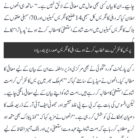
چاہیے۔ ان کا بیان کسی بھی حال میں معافی کے لائق نہیں ہے۔‘‘ ساتھ ہی انھوں نے
اعلان کیا کہ دہلی کانگریس کل سبھی 14 ضلع کانگریس کمیٹیوں اور 70 اسمبلی حلقوں کے
بلاک کانگریس کمیٹیوں میں امت شاہ کے استعفیٰ کا مطالبہ کرتے ہوئے ’پد یاترا‘ نکالے
گی۔
پریس کانفرنس سے خطاب کرتے ہوئے دہلی کانگریس صدر دیویندر یادو
رکن پارلیمنٹ گورو گگوئی نے بھی مرکزی وزیر داخلہ سے ان کے بیان کے لیے معافی کا
مطالبہ کیا۔ انھوں نے میڈیا کے سامنے کہا کہ ’’ہم ملک بھر میں پریس کانفرنس کر امت
شاہ کے استعفیٰ کا مطالبہ کر رہے ہیں۔ امت شاہ کو اپنے بیان کے لیے معافی مانگنی چاہیے۔
لیکن افسوس کی بات ہے کہ بی جے پی غلط تشہیر اور جھوٹی ایف آئی آر کے ذریعہ ملک کا
دھیان بھٹکانے کی کوشش کر رہی ہے۔‘‘ انھوں نے مزید کہا کہ ’’انڈیا بلاک بھی متحد ہو
کر یہ مطلابہ کر رہا ہے کہ امت شاہ اپنے عہدہ سے استعفیٰ دیں اور ہتک آمیز الفاظ کے لیے