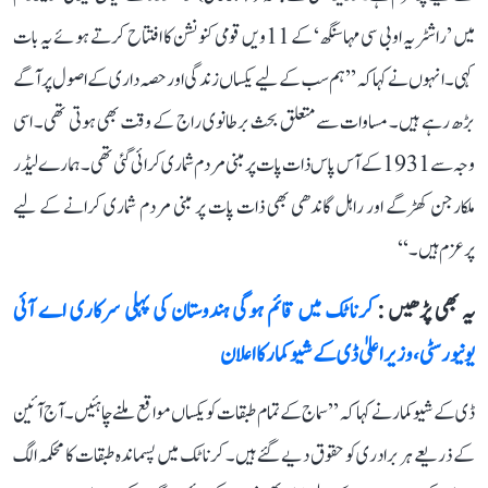
میں ’راشٹریہ او بی سی مہاسنگھ‘ کے 11ویں قومی کنونشن کا افتتاح کرتے ہوئے یہ بات
کہی۔ انہوں نے کہا کہ ’’ہم سب کے لیے یکساں زندگی اور حصہ داری کے اصول پر آگے
بڑھ رہے ہیں۔ مساوات سے متعلق بحث برطانوی راج کے وقت بھی ہوتی تھی۔ اسی
وجہ سے 1931 کے آس پاس ذات پات پر مبنی مردم شماری کرائی گئی تھی۔ ہمارے لیڈر
ملکارجن کھڑگے اور راہل گاندھی بھی ذات پات پر مبنی مردم شماری کرانے کے لیے
پرعزم ہیں۔‘‘
یہ بھی پڑھیں :
کرناٹک میں قائم ہوگی ہندوستان کی پہلی سرکاری اے آئی
یونیورسٹی، وزیر اعلیٰ ڈی کے شیوکمار کا اعلان
ڈی کے شیوکمار نے کہا کہ ’’سماج کے تمام طبقات کو یکساں مواقع ملنے چاہئیں۔ آج آئین
کے ذریعے ہر برادری کو حقوق دیے گئے ہیں۔ کرناٹک میں پسماندہ طبقات کا محکمہ الگ