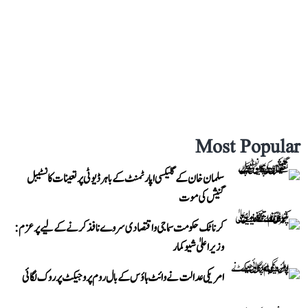
Most Popular
سلمان خان کے گلیکسی اپارٹمنٹ کے باہر ڈیوٹی پر تعینات کانسٹیبل
گنیش کی موت
کرناٹک حکومت سماجی و اقتصادی سروے نافذ کرنے کے لیے پرعزم:
وزیر اعلیٰ شیوکمار
امریکی عدالت نے وائٹ ہاؤس کے بال روم پروجیکٹ پر روک لگائی