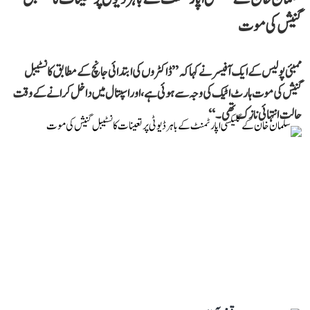
گنیش کی موت
ممبئی پولیس کے ایک آفیسر نے کہا کہ ’’ڈاکٹروں کی ابتدائی جانچ کے مطابق کانسٹیبل
گنیش کی موت ہارٹ اٹیک کی وجہ سے ہوئی ہے، اور اسپتال میں داخل کرانے کے وقت
حالت انتہائی نازک تھی۔‘‘