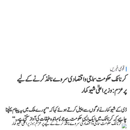
قومی خبریں
کرناٹک حکومت سماجی و اقتصادی سروے نافذ کرنے کے لیے
پرعزم: وزیر اعلیٰ شیوکمار
ڈی کے شیوکمار نے لوگوں سے اپیل کرتے ہوئے کہا کہ ’’پورے ملک میں یہ پیغام پہنچنا
چاہیے کہ کرناٹک میں ایک ایسی حکومت ہے جو پسماندہ طبقات کی آواز سنتی ہے۔‘‘