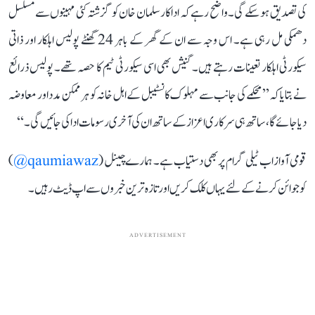
کی تصدیق ہو سکے گی۔ واضح رہے کہ اداکار سلمان خان کو گزشتہ کئی مہینوں سے مسلسل
دھمکی مل رہی ہے۔ اس وجہ سے ان کے گھر کے باہر 24 گھنٹے پولیس اہلکار اور ذاتی
سیکورٹی اہلکار تعینات رہتے ہیں۔ گنیش بھی اسی سیکورٹی ٹیم کا حصہ تھے۔ پولیس ذرائع
نے بتایا کہ’’ محکمے کی جانب سے مہلوک کانسٹیبل کے اہل خانہ کو ہر ممکن مدد اور معاوضہ
دیا جائے گا، ساتھ ہی سرکاری اعزاز کے ساتھ ان کی آخری رسومات ادا کی جائیں گی۔‘‘
قومی آواز اب ٹیلی گرام پر بھی دستیاب ہے۔ ہمارے چینل (
qaumiawaz@
)
کو جوائن کرنے کے لئے یہاں کلک کریں اور تازہ ترین خبروں سے اپ ڈیٹ رہیں۔
ADVERTISEMENT