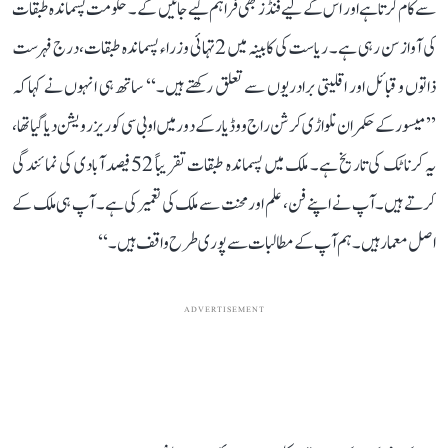
سے کام کرتا ہے اور اس کے لیے فنڈز بھی فراہم کیے جائیں گے۔ حکومت پسماندہ طبقات
کی آواز سن رہی ہے۔ ریاست کی کابینہ میں 2 تہائی وزراء پسماندہ طبقات، درج فہرست
ذاتوں و قبائل اور اقلیتی برادریوں سے تعلق رکھتے ہیں۔‘‘ ساتھ ہی انہوں نے کہا کہ
’’میسور کے حکمران نلواڑی کرشن راج ووڈیار کے دور میں او بی سی کو ریزرویشن دیا گیا تھا،
یہ کرناٹک کی تاریخ ہے۔ ملک میں پسماندہ طبقات تقریباً 52 فیصد آبادی کی نمائندگی
کرتے ہیں۔ آپ نے اپنے فن، علم اور محنت سے ملک کی تعمیر کی ہے۔ آپ ہی ملک کے
اصل معمار ہیں۔ ہم آپ کے مطالبات سے پوری طرح واقف ہیں۔‘‘
ADVERTISEMENT