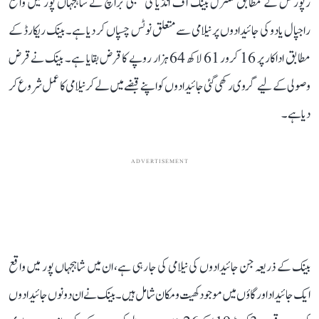
رپورٹس کے مطابق سنٹرل بینک آف انڈیا کی ممبئی برانچ نے شاہجہاں پور میں واقع
راجپال یادو کی جائیدادوں پر نیلامی سے متعلق نوٹس چسپاں کر دیا ہے۔ بینک ریکارڈ کے
مطابق اداکار پر 16 کرور 61 لاکھ 64 ہزار روپے کا قرض بقایا ہے۔ بینک نے قرض
وصولی کے لیے گروی رکھی گئی جائیدادوں کو اپنے قبضے میں لے کر نیلامی کا عمل شروع کر
دیا ہے۔
ADVERTISEMENT
بینک کے ذریعہ جن جائیدادوں کی نیلامی کی جا رہی ہے، ان میں شاہجہاں پور میں واقع
ایک جائیداد اور گاؤں میں موجود کھیت و مکان شامل ہیں۔ بینک نے ان دونوں جائیدادوں