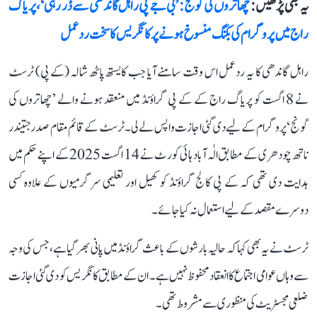
یہ بھی پڑھیں :
چھاتروں کی گونج: ’بی جے پی راہل گاندھی سے ڈر رہی‘، پریاگ
راج میں پروگرام کی بکنگ منسوخ ہونے پر کانگریس کا سخت ردعمل
راہل گاندھی کا یہ ردعمل اس وقت سامنے آیا جب کایستھ پاٹھ شالہ (کے پی) ٹرسٹ
نے 8 اگست کو پریاگ راج کے کے پی گراؤنڈ میں منعقد ہونے والے ’چھاتروں کی
گونج‘ پروگرام کے لیے دی گئی اجازت واپس لے لی۔ ٹرسٹ کے قائم مقام صدر جتیندر
ناتھ چودھری کے مطابق الٰہ آباد ہائی کورٹ نے 14 اگست 2025 کے اپنے حکم میں
ہدایت دی تھی کہ کے پی کالج گراؤنڈ کو کھیل اور تعلیمی سرگرمیوں کے علاوہ کسی
دوسرے مقصد کے لیے استعمال نہ کیا جائے۔
ٹرسٹ نے یہ بھی کہا کہ حالیہ بارشوں کے باعث گراؤنڈ میں پانی بھر گیا ہے، جس کی وجہ
سے وہاں عوامی اجتماع کا انعقاد محفوظ نہیں ہے۔ ان کے مطابق کانگریس کو دی گئی اجازت
ضلعی مجسٹریٹ کی منظوری سے مشروط تھی۔