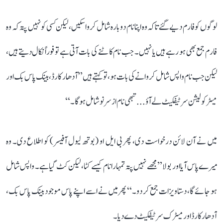
لوگوں کو فارم دیے گئے تاکہ وہ اپنا نام دوبارہ شامل کروا سکیں، لیکن کسی کو نہیں پتہ کہ وہ
فارم جمع بھی ہو رہے ہیں یا نہیں۔ جب نام کاٹنے کی بات آتی ہے تو فوراً نکال دیتے ہیں،
لیکن جب نام واپس شامل کروانے کی بات ہو، تو کہتے ہیں ’’آدھار کارڈ، بینک پاس بک اور
میٹرکولیشن سرٹیفکیٹ لے آؤ... تبھی نام از سر نو شامل ہوگا۔‘‘
میں نے آن لائن درخواست دی، پھر بی ایل او (بوتھ لیول آفیسر) کو اطلاع دی۔ وہ
میرے پاس آیا اور بولا ’’مجھے نہیں پتہ تمہارا نام کیسے کٹا، لیکن کٹ گیا ہے۔ واپس شامل
ہو جائے گا، دستاویزات جمع کر دو۔‘‘ پھر میں نے اسے اپنے پاس موجود بینک پاس بک،
آدھار کارڈ اور میٹرک سرٹیفکیٹ دے دیا۔