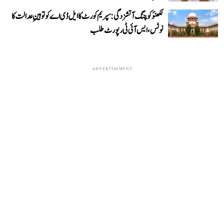
لکھنؤ کوچنگ آتشزدگی: سپریم کورٹ کا ایل ڈی اے کو توہینِ عدالت کا
نوٹس، ایس آئی ٹی رپورٹ طلب
ADVERTISEMENT