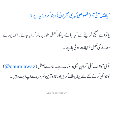
کیا ایس آئی آر (خصوصی گہری نظرثانی) کو بند کر دینا چاہیے؟
یا تو اسے صحیح طریقے سے کیا جائے، یا پھر مکمل طور پر بند کر دیا جائے۔ اس پورے
معاملے کی مکمل تحقیقات ہونی چاہیے۔
قومی آواز اب ٹیلی گرام پر بھی دستیاب ہے۔ ہمارے چینل (
qaumiawaz@
)
کو جوائن کرنے کے لئے یہاں کلک کریں اور تازہ ترین خبروں سے اپ ڈیٹ رہیں۔
ADVERTISEMENT