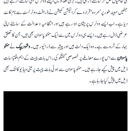
کی خامیاں نکل کر سامنے آ رہی ہیں۔ بڑی تعداد میں ایسے ووٹرس بھی سامنے آ رہے ہیں
جنھیں مبینہ طور پر ’مردہ‘ قرار دے کر الیکشن کمیشن نے ڈرافٹ ووٹر لسٹ سے نام کاٹ
دیا ہے۔ اب ایسے ووٹرس پریشان ہو رہے ہیں اور انتظامیہ و عدالت کے سامنے اپنی
عرضی ڈال رہے ہیں۔ ایسے ہی ووٹرس میں سے ایک منٹو پاسوان بھی ہیں، جن کا تعلق
بہار کے آرہ سے ہے۔ وہ ایک دلت ہیں اور پیشہ سے ڈرائیور ہیں۔
وشودیپک
نے
منٹو
پاسوان
سے اس پورے معاملے پر خصوصی گفتگو کی۔ اس بات چیت کے اہم اقتباسات
ذیل میں پیش کیے جا رہے ہیں۔ منٹو پاسوان سے ہوئی بات چیت پر مبنی ویڈیو کا لنک بھی
ذیل میں پیش کیا جا رہا ہے۔