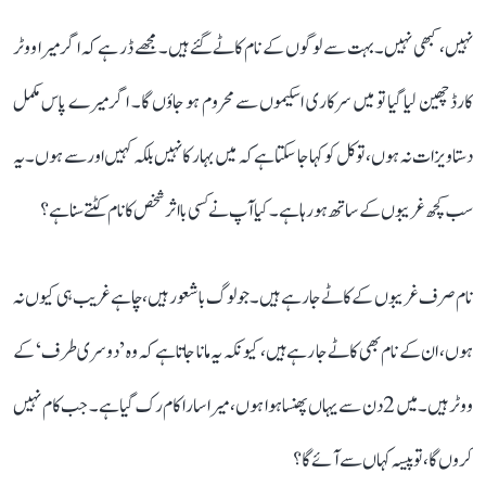
نہیں، کبھی نہیں۔ بہت سے لوگوں کے نام کاٹے گئے ہیں۔ مجھے ڈر ہے کہ اگر میرا ووٹر
کارڈ چھین لیا گیا تو میں سرکاری اسکیموں سے محروم ہو جاؤں گا۔ اگر میرے پاس مکمل
دستاویزات نہ ہوں، تو کل کو کہا جا سکتا ہے کہ میں بہار کا نہیں بلکہ کہیں اور سے ہوں۔ یہ
سب کچھ غریبوں کے ساتھ ہو رہا ہے۔ کیا آپ نے کسی بااثر شخص کا نام کٹتے سنا ہے؟
نام صرف غریبوں کے کاٹے جا رہے ہیں۔ جو لوگ باشعور ہیں، چاہے غریب ہی کیوں نہ
ہوں، ان کے نام بھی کاٹے جا رہے ہیں، کیونکہ یہ مانا جاتا ہے کہ وہ ’دوسری طرف‘ کے
ووٹر ہیں۔ میں 2 دن سے یہاں پھنسا ہوا ہوں، میرا سارا کام رک گیا ہے۔ جب کام نہیں
کروں گا، تو پیسہ کہاں سے آئے گا؟