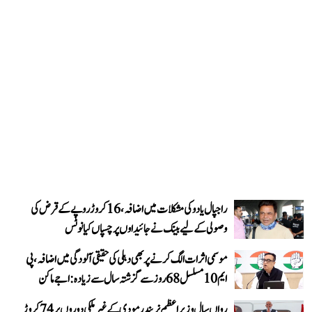
راجپال یادو کی مشکلات میں اضافہ، 16 کروڑ روپے کے قرض کی
وصولی کے لیے بینک نے جائیداوں پر چسپاں کیا نوٹس
موسمی اثرات الگ کرنے پر بھی دہلی کی حقیقی آلودگی میں اضافہ، پی
ایم 10 مسلسل 68 روز سے گزشتہ سال سے زیادہ: اجے ماکن
رواں سال وزیر اعظم نریندر مودی کے غیر ملکی دوروں پر 74 کروڑ