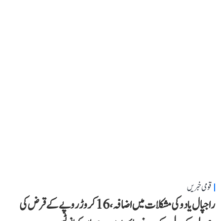
قومی خبریں
راجپال یادو کی مشکلات میں اضافہ، 16 کروڑ روپے کے قرض کی