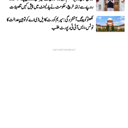
روپے سے زائد خرچ، حکومت نے پارلیمنٹ میں پیش کیں تفصیلات
لکھنؤ کوچنگ آتشزدگی: سپریم کورٹ کا ایل ڈی اے کو توہینِ عدالت کا
نوٹس، ایس آئی ٹی رپورٹ طلب
ADVERTISEMENT