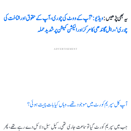
یہ بھی پڑھیں :
ویڈیو: ’آپ کے ووٹ کی چوری، آپ کے حقوق اور شناخت کی
چوری‘، راہل گاندھی کا مرکز اور الیکشن کمیشن پر شدید حملہ
ADVERTISEMENT
آپ کل سپریم کورٹ میں موجود تھے۔ وہاں کیا بات چیت ہوئی؟
جب میں سپریم کورٹ گیا تو سماعت جاری تھی۔ کپل سبل دلائل دے رہے تھے، پھر