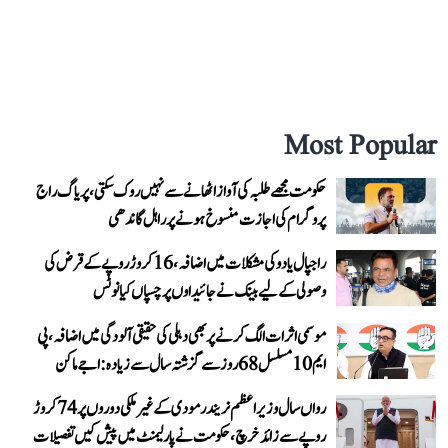
Most Popular
حکومت مجھے طلبہ کی آواز اٹھانے سے نہیں روک سکتی، پریاگ راج
پروگرام کی اجازت منسوخ ہونے پر راہل گاندھی
راجپال یادو کی مشکلات میں اضافہ، 16 کروڑ روپے کے قرض کی
وصولی کے لیے بینک نے جائیداوں پر چسپاں کیا نوٹس
موسمی اثرات الگ کرنے پر بھی دہلی کی حقیقی آلودگی میں اضافہ، پی
ایم 10 مسلسل 68 روز سے گزشتہ سال سے زیادہ: اجے ماکن
رواں سال وزیر اعظم نریندر مودی کے غیر ملکی دوروں پر 74 کروڑ
روپے سے زائد خرچ، حکومت نے پارلیمنٹ میں پیش کیں تفصیلات