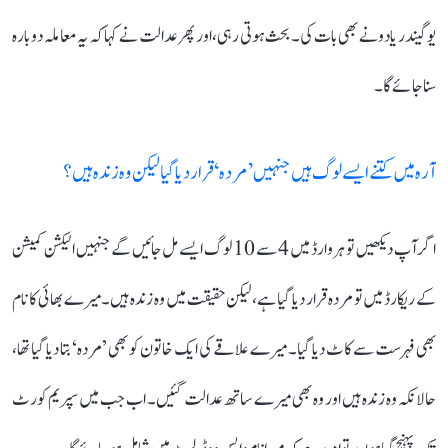
یوگیندر یادو نے بھی بات کی۔ بحث ہوتی رہی، اور پھر عدالت نے کہا کہ یہ معاملہ دوبارہ
سنا جائے گا۔
آرہ میں کتنے ایسے لوگ ہیں جنہیں ’مردہ‘ قرار دیا گیا لیکن وہ زندہ ہیں؟
اگر آپ دیکھیں تو ہر وارڈ میں 4 سے 10 لوگ ایسے مل جائیں گے جنہیں الیکشن کمیشن
کے ریکارڈ میں تو مردہ قرار دیا گیا ہے، لیکن حقیقت میں وہ زندہ ہیں۔ میرے بھائی کا نام
بھی فہرست سے کاٹ دیا گیا۔ میرے علاقے کی ایک خاتون کو بھی ’مردہ‘ بتا دیا گیا تھا،
حالانکہ وہ زندہ ہیں اور وہ بھی میرے ساتھ عدالت گئیں۔ اب جب میں سپریم کورٹ