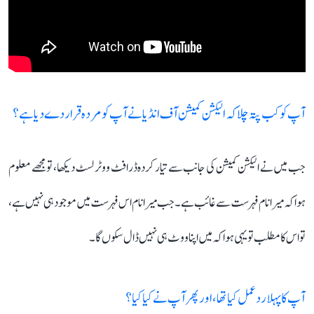
آپ کو کب پتہ چلا کہ الیکشن کمیشن آف انڈیا نے آپ کو مردہ قرار دے دیا ہے؟
جب میں نے الیکشن کمیشن کی جانب سے تیار کردہ ڈرافٹ ووٹر لسٹ دیکھا، تو مجھے معلوم
ہوا کہ میرا نام فہرست سے غائب ہے۔ جب میرا نام اس فہرست میں موجود ہی نہیں ہے،
تو اس کا مطلب تو یہی ہوا کہ میں اپنا ووٹ ہی نہیں ڈال سکوں گا۔
آپ کا پہلا ردعمل کیا تھا، اور پھر آپ نے کیا کیا؟