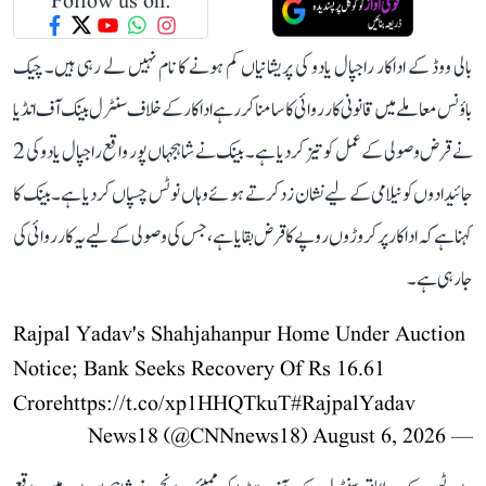
Follow us on:
بالی ووڈ کے اداکار راجپال یادو کی پریشانیاں کم ہونے کا نام نہیں لے رہی ہیں۔ چیک
باؤنس معاملے میں قانونی کارروائی کا سامنا کر رہے اداکار کے خلاف سنٹرل بینک آف انڈیا
نے قرض وصولی کے عمل کو تیز کر دیا ہے۔ بینک نے شاہجہاں پور واقع راجپال یادو کی 2
جائیدادوں کو نیلامی کے لیے نشان زد کرتے ہوئے وہاں نوٹس چسپاں کر دیا ہے۔ بینک کا
کہنا ہے کہ اداکار پر کروڑوں روپے کا قرض بقایا ہے، جس کی وصولی کے لیے یہ کارروائی کی
جا رہی ہے۔
Rajpal Yadav's Shahjahanpur Home Under Auction
Notice; Bank Seeks Recovery Of Rs 16.61
Crore
https://t.co/xp1HHQTkuT
#RajpalYadav
August 6, 2026
— News18 (@CNNnews18)