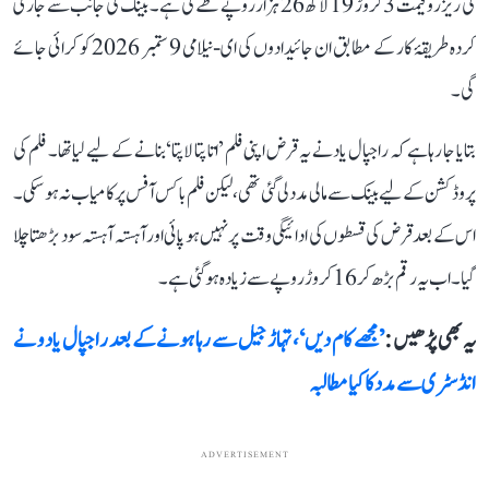
کی ریزرو قیمت 3 کروڑ 19 لاکھ 26 ہزار روپے طے کی ہے۔ بینک کی جانب سے جاری
کردہ طریقۂ کار کے مطابق ان جائیدادوں کی ای-نیلامی 9 ستمبر 2026 کو کرائی جائے
گی۔
بتایا جا رہا ہے کہ راجپال یاد نے یہ قرض اپنی فلم ’اتا پتا لاپتا‘ بنانے کے لیے لیا تھا۔ فلم کی
پروڈکشن کے لیے بینک سے مالی مدد لی گئی تھی، لیکن فلم باکس آفس پر کامیاب نہ ہو سکی۔
اس کے بعد قرض کی قسطوں کی ادائیگی وقت پر نہیں ہو پائی اور آہستہ آہستہ سود بڑھتا چلا
گیا۔ اب یہ رقم بڑھ کر 16 کروڑ روپے سے زیادہ ہو گئی ہے۔
یہ بھی پڑھیں :
’مجھے کام دیں‘، تہاڑ جیل سے رہا ہونے کے بعد راجپال یادو نے
انڈسٹری سے مدد کا کیا مطالبہ
ADVERTISEMENT