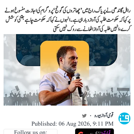
راہل گاندھی نے پریاگ راج میں ’چھاتروں کی گونج‘ پروگرام کی اجازت منسوخ ہونے
پر کہا کہ حکومت طلبہ کی آواز دبا رہی ہے۔ انہوں نے کہا کہ حکومت چاہے جتنی کوشش
کرے، انہیں طلبہ کی آواز اٹھانے سے روک نہیں سکتی
قومی آواز بیورو
Published: 06 Aug 2026, 9:11 PM
Follow us on: