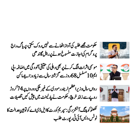
حکومت مجھے طلبہ کی آواز اٹھانے سے نہیں روک سکتی، پریاگ راج
پروگرام کی اجازت منسوخ ہونے پر راہل گاندھی
موسمی اثرات الگ کرنے پر بھی دہلی کی حقیقی آلودگی میں اضافہ، پی
ایم 10 مسلسل 68 روز سے گزشتہ سال سے زیادہ: اجے ماکن
رواں سال وزیر اعظم نریندر مودی کے غیر ملکی دوروں پر 74 کروڑ
روپے سے زائد خرچ، حکومت نے پارلیمنٹ میں پیش کیں تفصیلات
لکھنؤ کوچنگ آتشزدگی: سپریم کورٹ کا ایل ڈی اے کو توہینِ عدالت کا
نوٹس، ایس آئی ٹی رپورٹ طلب