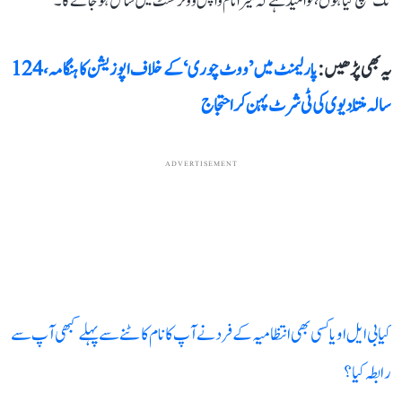
تک پہنچ گیا ہوں، تو امید ہے کہ میرا نام واپس ووٹر لسٹ میں شامل ہو جائے گا۔
یہ بھی پڑھیں :
پارلیمنٹ میں ’ووٹ چوری‘ کے خلاف اپوزیشن کا ہنگامہ، 124
سالہ مِنتا دیوی کی ٹی شرٹ پہن کر احتجاج
ADVERTISEMENT
کیا بی ایل او یا کسی بھی انتظامیہ کے فرد نے آپ کا نام کاٹنے سے پہلے کبھی آپ سے
رابطہ کیا؟