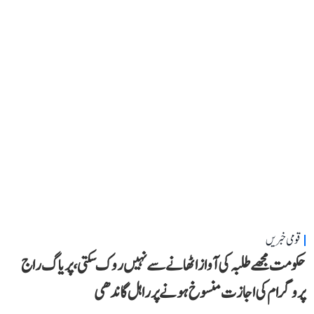
قومی خبریں
حکومت مجھے طلبہ کی آواز اٹھانے سے نہیں روک سکتی، پریاگ راج
پروگرام کی اجازت منسوخ ہونے پر راہل گاندھی