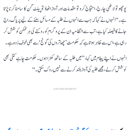
پوچھو تو لاٹھی چارج، احتجاج کرو تو مقدمات اور آواز اٹھاؤ تو پیلٹ گن کا سامنا کرنا پڑتا
ہے۔‘‘ انہوں نے کہا کہ جب سے انہوں نے طلبہ کے مسائل سننے کے لیے پریاگ راج
جانے کا فیصلہ کیا ہے، تب سے انتظامیہ ان کے پروگرام کو روکنے کی ہر ممکن کوشش کر
رہی ہے، اس سے ظاہر ہوتا ہے کہ حکومت ’چھاتروں کی گونج‘ سے بھی خوف زدہ ہے۔
انہوں نے اپنے پیغام میں کہا، ’’میں طلبہ کے ساتھ کھڑا ہوں۔ حکومت چاہے کتنی بھی
کوشش کر لے، مجھے طلبہ کی آواز بلند کرنے سے نہیں روک سکتی۔‘‘
ADVERTISEMENT