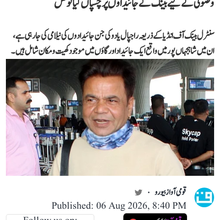
وصولی کے لیے بینک نے جائیداوں پر چسپاں کیا نوٹس
سنٹرل بینک آف انڈیا کے ذریعہ راجپال یادو کی جن جائیدادوں کی نیلامی کی جا رہی ہے،
ان میں شاہجہاں پور میں واقع ایک جائیداد اور گاؤں میں موجود کھیت و مکان شامل ہیں۔
قومی آواز بیورو
Published: 06 Aug 2026, 8:40 PM