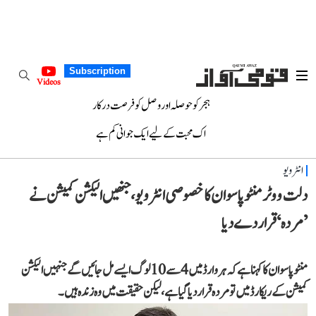
Subscription
Videos
ہجر کو حوصلہ اور وصل کو فرصت درکار
اک محبت کے لیے ایک جوانی کم ہے
انٹرویو
دلت ووٹر منٹو پاسوان کا خصوصی انٹرویو، جنھیں الیکشن کمیشن نے
’مردہ‘ قرار دے دیا
منٹو پاسوان کا کہنا ہے کہ ہر وارڈ میں 4 سے 10 لوگ ایسے مل جائیں گے جنہیں الیکشن
کمیشن کے ریکارڈ میں تو مردہ قرار دیا گیا ہے، لیکن حقیقت میں وہ زندہ ہیں۔