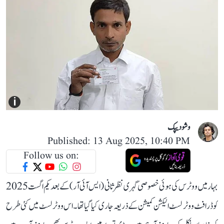
i
وشو دیپک
Published: 13 Aug 2025, 10:40 PM
Follow us on:
بہار میں ووٹرس کی ہوئی خصوصی گہری نظرثانی (ایس آئی آر) کے بعد یکم اگست 2025
کو ڈرافٹ ووٹر لسٹ الیکشن کمیشن کے ذریعہ جاری کیا گیا تھا۔ اس ووٹر لسٹ میں کئی طرح