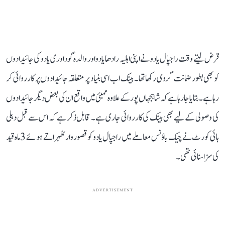
قرض لیتے وقت راجپال یادو نے اپنی اہلیہ رادھا یادو اور والدہ گوداوری یادو کی جائیدادوں
کو بھی بطور ضمانت گروی رکھا تھا۔ بینک اب اسی بنیاد پر متعلقہ جائیدادوں پر کارروائی کر
رہا ہے۔ بتایا جا رہا ہے کہ شاہجہاں پور کے علاوہ ممبئی میں واقع ان کی بعض دیگر جائیدادوں
کی وصولی کے لیے بھی بینک کی کارروائی جاری ہے۔ قابل ذکر ہے کہ اس سے قبل دہلی
ہائی کورٹ نے چیک باؤنس معاملے میں راجپال یادو کو قصوروار ٹھہراتے ہوئے 3 ماہ قید
کی سزا سنائی تھی۔
ADVERTISEMENT