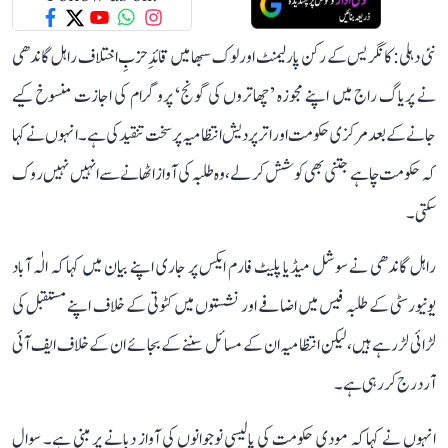
نئی دہلی: کانگریس کے رکن پارلیمنٹ اور لوک سبھا میں قائدِ حزبِ اختلاف راہل گاندھی
نے پریاگ راج میں اپنے مجوزہ ’چھاتروں کی گونج‘ پروگرام کی اجازت منسوخ کیے
جانے کے بعد مرکزی حکومت اور اتر پردیش انتظامیہ پر سخت تنقید کی ہے۔ انہوں نے کہا
کہ حکومت چاہے جتنی بھی کوشش کر لے، وہ طلبہ کی آواز اٹھانے سے انہیں نہیں روک
سکتی۔
راہل گاندھی نے سوشل میڈیا پلیٹ فارم ایکس پر جاری اپنے بیان میں کہا کہ الٰہ آباد
یونیورسٹی کے طلبہ فیس میں اضافے اور نشستوں میں کٹوتی کے خلاف اپنے مستقبل کی
لڑائی لڑ رہے ہیں، لیکن انتظامیہ ان کے مسائل سننے کے بجائے ان کے خلاف ایف آئی
آر درج کر رہی ہے۔
انہوں نے کہا کہ مودی حکومت کی پالیسی نوجوانوں کی آواز دبانے پر مبنی ہے۔ سوال