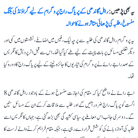
یہ بھی پڑھیں :
راہل گاندھی کے پریاگ راج پروگرام کے لیے گراؤنڈ کی بکنگ
منسوخ، طلبہ کی پڑھائی متاثر ہونے کا حوالہ
یہ پروگرام راہل گاندھی کی طلبہ سے پرچہ لیک، فیس میں اضافے، نشستوں میں کمی اور
دیگر تعلیمی مسائل پر بات چیت کے لیے طے کیا گیا تھا۔ اس سے قبل اتر پردیش کانگریس
کے صدر اجے رائے نے پروگرام کی تیاریوں کا جائزہ لینے کے لیے پریاگ راج کا دورہ کیا
تھا۔
اجے رائے نے واضح کیا کہ مقام کی اجازت منسوخ ہونے کے باوجود راہل گاندھی 8
اگست کو پریاگ راج ضرور آئیں گے اور طلبہ سے ملاقات کرکے ان کے مسائل سنیں
گے۔ دوسری جانب اس معاملے پر سیاسی کشیدگی بھی بڑھ گئی ہے، جہاں کانگریس اسے
طلبہ کی آواز دبانے کی کوشش قرار دے رہی ہے، جبکہ مقام فراہم کرنے والے ٹرسٹ کا