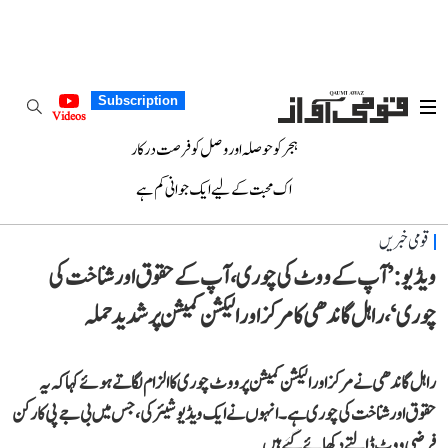
Subscription
Videos
ہجر کو حوصلہ اور وصل کو فرصت درکار
اک محبت کے لیے ایک جوانی کم ہے
قومی خبریں
ویڈیو: ’آپ کے ووٹ کی چوری، آپ کے حقوق اور شناخت کی
چوری‘، راہل گاندھی کا مرکز اور الیکشن کمیشن پر شدید حملہ
راہل گاندھی نے مرکز اور الیکشن کمیشن پر ووٹ چوری کا الزام لگاتے ہوئے کہا کہ یہ
حقوق اور شناخت کی چوری ہے۔ انہوں نے ایک ویڈیو شیئر کی، جس میں بی جے پی کارکن
فرضی ووٹ ڈالتے دکھائے گئے ہیں