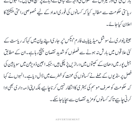
بارش کی کمی اور کیڑوں کے حملوں کی وجہ سے تباہی کے دہانے پر پہنچ چکی ہیں۔ انہوں نے
ریاستی حکومت سے مطالبہ کیا کہ کسانوں کی فوری امداد کے لیے خصوصی راحتی پیکیج کا
اعلان کیا جائے۔
جیتو پٹواری نے سوشل میڈیا پلیٹ فارم ’ایکس‘ پر جاری اپنے بیان میں کہا کہ ریاست کے
کئی علاقوں میں بارش نہ ہونے سے فصلوں کو شدید نقصان پہنچ رہا ہے۔ ان کے مطابق
جبل پور میں دھان کے کھیتوں میں دراڑیں پڑ چکی ہیں، جبکہ اجین ڈویژن میں سویابین کی
فصل پر سنڈیوں کے حملے نے کسانوں کی محنت کو خطرے میں ڈال دیا ہے۔ انہوں نے کہا
کہ حکومت کو صرف موسم کی بہتری کا انتظار نہیں کرنا چاہیے بلکہ اپنی ذمہ داری بھی ادا
کرنی چاہیے تاکہ کسانوں کو مزید نقصان سے بچایا جا سکے۔
ADVERTISEMENT