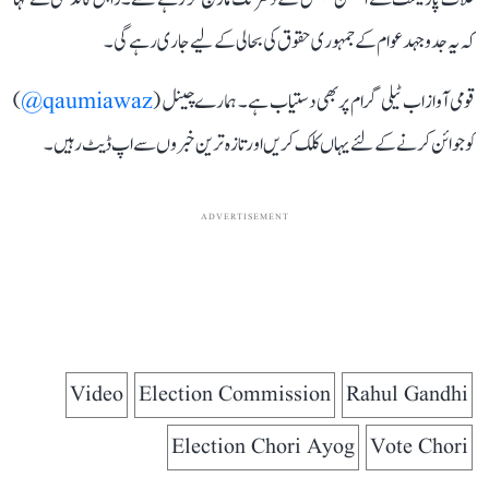
کہ یہ جدوجہد عوام کے جمہوری حقوق کی بحالی کے لیے جاری رہے گی۔
قومی آواز اب ٹیلی گرام پر بھی دستیاب ہے۔ ہمارے چینل (
qaumiawaz@
)
کو جوائن کرنے کے لئے یہاں کلک کریں اور تازہ ترین خبروں سے اپ ڈیٹ رہیں۔
ADVERTISEMENT
Video
Election Commission
Rahul Gandhi
Election Chori Ayog
Vote Chori