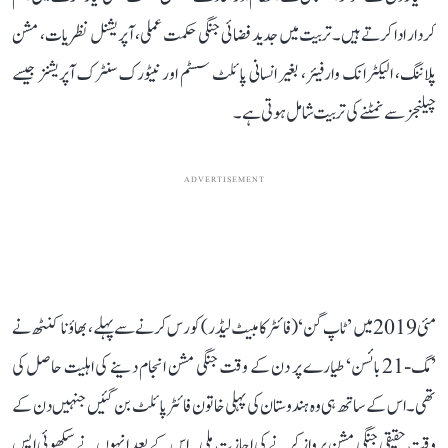
کردار ادا کرتے ہیں۔ تربیت میں جدید فضائی جنگی حکمت عملی، آپریشنل نظریات، مشن
پلاننگ، الیکٹرانک وارفیئر، بغیر انسانی پائلٹ سسٹم اور نیٹورک سنٹرک آپریشنز جیسے
چیلنجز سے نمٹنے کی تربیت شامل ہوتی ہے۔
ADVERTISEMENT
مئی 2019 میں ’ٹاپ گن‘ (فائٹر کامبیٹ لیڈر) کورس کرنے سے پہلے، بھاؤنا کنٹھ نے
’مگ-21 بائسن‘ طیارے پر دن کے وقت جنگی مشن انجام دینے کی اہلیت حاصل کی
تھی۔ اس کے ساتھ ہی وہ ہندوستان کی پہلی خاتون فائٹر پائلٹ بن گئیں جنہیں دن کے
وقت حقیقی جنگی مشن پرواز کرنے کی اجازت ملی۔ اس کے بعد انہوں نے سکھوئی ایس