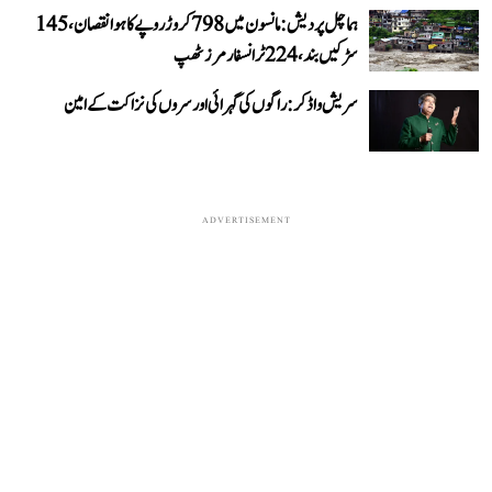
ہماچل پردیش: مانسون میں 798 کروڑ روپے کا ہوا نقصان، 145
سڑکیں بند، 224 ٹرانسفارمرز ٹھپ
سریش واڈکر: راگوں کی گہرائی اور سروں کی نزاکت کے امین
ADVERTISEMENT