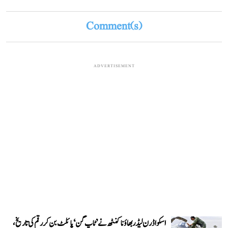
Comment(s)
ADVERTISEMENT
اسکواڈرن لیڈر بھاؤنا کنٹھ نے ’ٹاپ گن‘ پائلٹ بن کر رقم کی تاریخ،