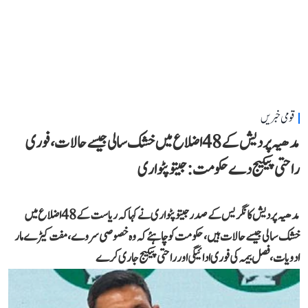
قومی خبریں
مدھیہ پردیش کے 48 اضلاع میں خشک سالی جیسے حالات، فوری
راحتی پیکیج دے حکومت: جیتو پٹواری
مدھیہ پردیش کانگریس کے صدر جیتو پٹواری نے کہا کہ ریاست کے 48 اضلاع میں
خشک سالی جیسے حالات ہیں، حکومت کو چاہئے کہ وہ خصوصی سروے، مفت کیڑے مار
ادویات، فصل بیمہ کی فوری ادائیگی اور راحتی پیکیج جاری کرے