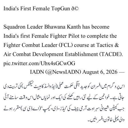
India's First Female TopGun ð©
Squadron Leader Bhawana Kanth has become
India's first Female Fighter Pilot to complete the
Fighter Combat Leader (FCL) course at Tactics &
Air Combat Development Establishment (TACDE).
pic.twitter.com/Ubx4sGCwOG
August 6, 2026
— IADN (@NewsIADN)
اس پروگرام میں افسران کو جدید جنگی حکمت عملی (ایڈوانسڈ کامبیٹ ٹیکٹکس) کی تربیت دی
جاتی ہے۔ خواتین کے لیے نئی راہیں کھلنے کی ایک اور نمایاں مثال اس وقت سامنے آئی
جب کیپٹن شیوانی سہراوت آرمی چیف کی ’ایڈز-ڈی-کیمپ‘ (اے ڈی سی) مقرر ہونے
والی پہلی خاتون افسر بنیں۔