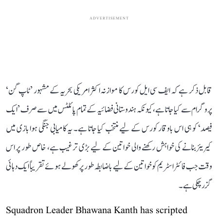
ADVERTISEMENT
قابل ذکر ہے کہ ایف سی ایل کورس کا موازنہ اکثر امریکی بحریہ کے مشہور ’ٹاپ گن‘
پروگرام سے کیا جاتا ہے، کیونکہ ہندوستانی فضائیہ کے تمام پائلٹس میں سے صرف ’ایک
فیصد‘ کو ہی اس باوقار کورس کے لیے منتخب کیا جاتا ہے۔ یہ کامیابی جنگی ہوا بازی میں
کیریئر بنانے کی خواہش رکھنے والی خواتین کے لیے بڑی ترغیب ہے، خاص طور پر اس
وقت جب فائٹر اسٹریم کو خواتین کے لیے باضابطہ طور پر کھولے ہوئے تقریباً ایک دہائی
گزر چکی ہے۔
Squadron Leader Bhawana Kanth has scripted