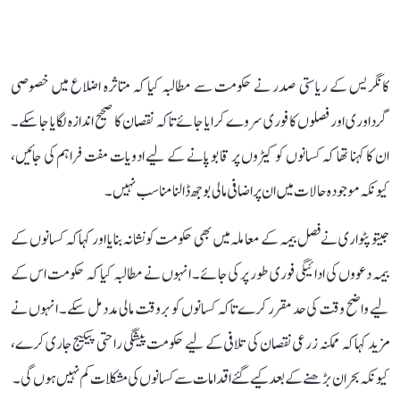
کانگریس کے ریاستی صدر نے حکومت سے مطالبہ کیا کہ متاثرہ اضلاع میں خصوصی
گرداوری اور فصلوں کا فوری سروے کرایا جائے تاکہ نقصان کا صحیح اندازہ لگایا جا سکے۔
ان کا کہنا تھا کہ کسانوں کو کیڑوں پر قابو پانے کے لیے ادویات مفت فراہم کی جائیں،
کیونکہ موجودہ حالات میں ان پر اضافی مالی بوجھ ڈالنا مناسب نہیں۔
جیتو پٹواری نے فصل بیمہ کے معاملہ میں بھی حکومت کو نشانہ بنایا اور کہا کہ کسانوں کے
بیمہ دعووں کی ادائیگی فوری طور پر کی جائے۔ انہوں نے مطالبہ کیا کہ حکومت اس کے
لیے واضح وقت کی حد مقرر کرے تاکہ کسانوں کو بروقت مالی مدد مل سکے۔ انہوں نے
مزید کہا کہ ممکنہ زرعی نقصان کی تلافی کے لیے حکومت پیشگی راحتی پیکیج جاری کرے،
کیونکہ بحران بڑھنے کے بعد کیے گئے اقدامات سے کسانوں کی مشکلات کم نہیں ہوں گی۔