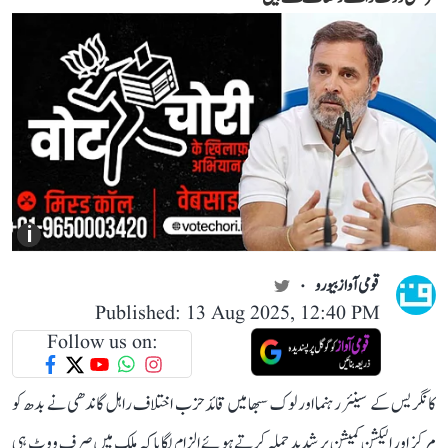
i
قومی آواز بیورو
Published: 13 Aug 2025, 12:40 PM
Follow us on:
کانگریس کے سینئر رہنما اور لوک سبھا میں قائد حزب اختلاف راہل گاندھی نے بدھ کو
مرکز اور الیکشن کمیشن پر شدید حملہ کرتے ہوئے الزام لگایا کہ ملک میں صرف ووٹ ہی