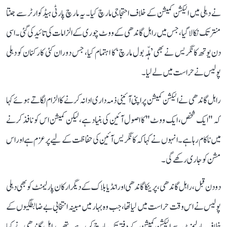
نے دہلی میں الیکشن کمیشن کے خلاف احتجاجی مارچ کیا۔ یہ مارچ پارٹی ہیڈکوارٹر سے جنتا
منتر تک نکالا گیا، جس میں راہل گاندھی کے ووٹ چوری کے الزامات کی تائید کی گئی۔ اسی
دن یوتھ کانگریس نے بھی ’ہلّہ بول مارچ‘ کا اہتمام کیا، جس دوران کئی کارکنان کو دہلی
پولیس نے حراست میں لے لیا۔
راہل گاندھی نے الیکشن کمیشن پر اپنی آئینی ذمہ داری ادا نہ کرنے کا الزام لگاتے ہوئے کہا
کہ "ایک شخص، ایک ووٹ" کا اصول آئین کی بنیاد ہے، لیکن کمیشن اس کو نافذ کرنے
میں ناکام رہا ہے۔ انہوں نے کہا کہ کانگریس آئین کی حفاظت کے لیے پرعزم ہے اور اس
مشن کو جاری رکھے گی۔
دو دن قبل، راہل گاندھی، پرینکا گاندھی اور انڈیا بلاک کے دیگر ارکان پارلیمنٹ کو بھی دہلی
پولیس نے اس وقت حراست میں لیا تھا، جب وہ بہار میں مبینہ انتخابی بے ضابطگیوں کے
خلاف پارلیمنٹ سے الیکشن کمیشن کے دفتر تک مارچ کر رہے تھے۔ راہل گاندھی نے کہا