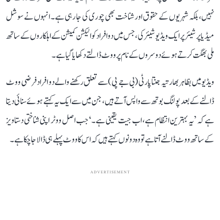
نہیں، بلکہ شہریوں کے حقوق اور شناخت بھی چوری کی جا رہی ہے۔ انہوں نے سوشل
میڈیا پر شیئر پر ایک ویڈیو شیئر کی، جس میں دو افراد کو الیکشن کمیشن کے اہلکاروں کے ساتھ
ملی بھگت کرتے ہوئے دوسروں کے نام پر ووٹ ڈالتے دکھایا گیا ہے۔
ویڈیو میں بظاہر بھارتیہ جنتا پارٹی (بی جے پی) سے تعلق رکھنے والے دو افراد فرضی ووٹ
ڈالنے کے بعد پولنگ بوتھ سے واپس آتے ہیں، جن میں سے ایک یہ کہتے ہوئے سنائی دیتا
ہے کہ ’یہ بہترین انتظام ہے، اب جیت یقینی ہے۔‘ جب اصل ووٹر اپنی شناختی دستاویز
کے ساتھ ووٹ ڈالنے آتا ہے تو وہ دونوں کہتے ہیں کہ اس کا ووٹ پہلے ہی ڈالا جا چکا ہے۔
ADVERTISEMENT