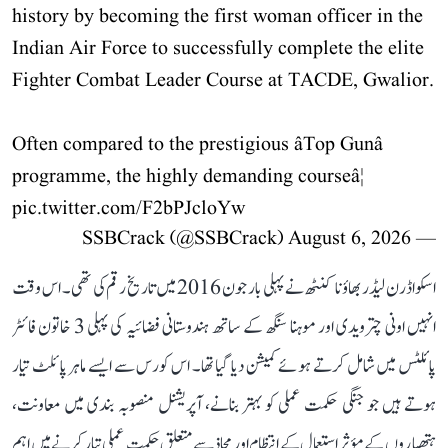
history by becoming the first woman officer in the
Indian Air Force to successfully complete the elite
Fighter Combat Leader Course at TACDE, Gwalior.
Often compared to the prestigious âTop Gunâ
programme, the highly demanding courseâ¦
pic.twitter.com/F2bPJcloYw
August 6, 2026
— SSBCrack (@SSBCrack)
اسکواڈرن لیڈر بھاؤنا کنٹھ نے پہلی بار جون 2016 میں تاریخ رقم کی تھی۔ اس وقت
انہیں اونی چترویدی اور موہنا سنگھ کے ساتھ ہندوستانی فضائیہ کی پہلی 3 خاتون فائٹر
پائلٹس میں شامل کرتے ہوئے کمیشن دیا گیا تھا۔ اس کورس سے ایسے ماہر پائلٹ تیار
ہوتے ہیں جو جنگی حکمت عملی کو بہتر بنانے، آپریشنل منصوبہ بندی میں معاونت،
ہتھیاروں کے مؤثر استعمال کے انتظام اور محاذ سے متعلق حکمت عملی تیار کرنے میں اہم