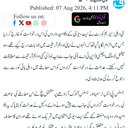
قومی آواز بیورو
Published: 07 Aug 2026, 4:11 PM
Follow us on:
نئی دہلی: سپریم کورٹ نے نیٹ-یو جی کے 6 امیدواروں کی اس درخواست کو خارج کر دیا
جس میں الزام لگایا گیا تھا کہ انہوں نے اپنی او ایم آر شیٹ میں جوابات درج کیے تھے، وہ
نیشنل ٹیسٹنگ ایجنسی (این ٹی اے) کی جانب سے اپ لوڈ کی گئی او ایم آر شیٹ سے مطابقت
نہیں رکھتے۔ عدالت نے درخواست گزاروں کو اس معاملے میں دہلی ہائی کورٹ سے
رجوع کرنے کی ہدایت دی۔
جسٹس پی ایس نرسمہا اور جسٹس آلوک آرادھے پر مشتمل بنچ نے اس معاملے کی سماعت
کی۔ درخواست گزاروں کی جانب سے پیش ہونے والے وکیل نے عدالت کو بتایا کہ یہ 6
امیدوار دوبارہ منعقد کئے گئے نیٹ-یو جی امتحان میں شریک ہوئے تھے اور ان کا معاملہ
این ٹی اے سے متعلق دیگر زیر سماعت مقدمات سے مختلف نوعیت کا ہے۔