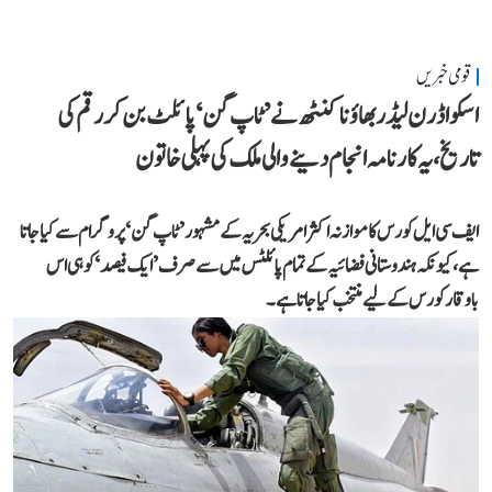
قومی خبریں
اسکواڈرن لیڈر بھاؤنا کنٹھ نے ’ٹاپ گن‘ پائلٹ بن کر رقم کی
تاریخ، یہ کارنامہ انجام دینے والی ملک کی پہلی خاتون
ایف سی ایل کورس کا موازنہ اکثر امریکی بحریہ کے مشہور ’ٹاپ گن‘ پروگرام سے کیا جاتا
ہے، کیونکہ ہندوستانی فضائیہ کے تمام پائلٹس میں سے صرف ’ایک فیصد‘ کو ہی اس
باوقار کورس کے لیے منتخب کیا جاتا ہے۔