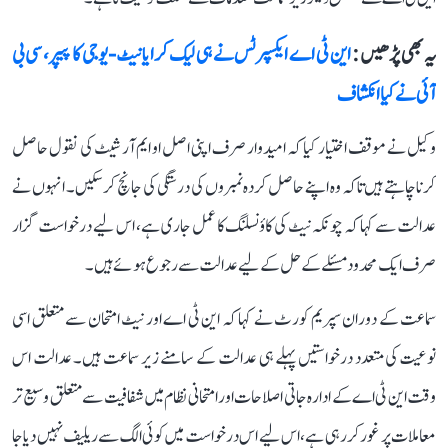
یہ بھی پڑھیں :
این ٹی اے ایکسپرٹس نے ہی لیک کرایا نیٹ-یوجی کا پیپر، سی بی
آئی نے کیا انکشاف
وکیل نے موقف اختیار کیا کہ امیدوار صرف اپنی اصل او ایم آر شیٹ کی نقول حاصل
کرنا چاہتے ہیں تاکہ وہ اپنے حاصل کردہ نمبروں کی درستگی کی جانچ کر سکیں۔ انہوں نے
عدالت سے کہا کہ چونکہ نیٹ کی کاؤنسلنگ کا عمل جاری ہے، اس لیے درخواست گزار
صرف ایک محدود مسئلے کے حل کے لیے عدالت سے رجوع ہوئے ہیں۔
سماعت کے دوران سپریم کورٹ نے کہا کہ این ٹی اے اور نیٹ امتحان سے متعلق اسی
نوعیت کی متعدد درخواستیں پہلے ہی عدالت کے سامنے زیر سماعت ہیں۔ عدالت اس
وقت این ٹی اے کے ادارہ جاتی اصلاحات اور امتحانی نظام میں شفافیت سے متعلق وسیع تر
معاملات پر غور کر رہی ہے، اس لیے اس درخواست میں کوئی الگ سے ریلیف نہیں دیا جا