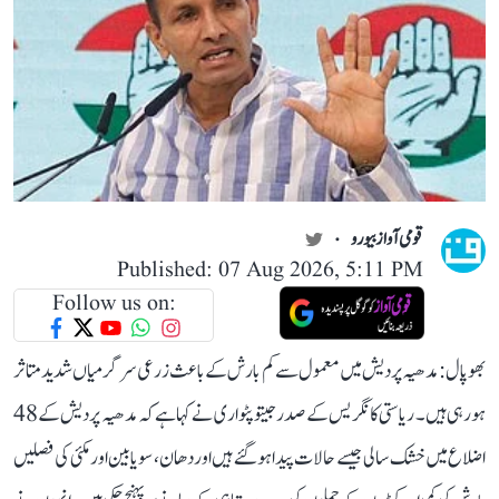
قومی آواز بیورو
Published: 07 Aug 2026, 5:11 PM
Follow us on:
بھوپال: مدھیہ پردیش میں معمول سے کم بارش کے باعث زرعی سرگرمیاں شدید متاثر
ہو رہی ہیں۔ ریاستی کانگریس کے صدر جیتو پٹواری نے کہا ہے کہ مدھیہ پردیش کے 48
اضلاع میں خشک سالی جیسے حالات پیدا ہو گئے ہیں اور دھان، سویابین اور مکئی کی فصلیں