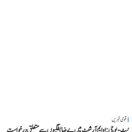
قومی خبریں
نیٹ-یو جی: او ایم آر شیٹ میں بے ضابطگیوں سے متعلق درخواست