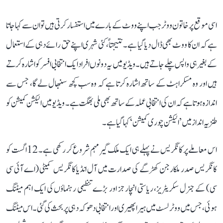
اسی موقع پر خاتون ووٹر جب اپنے ووٹ کے بارے میں استفسار کرتی ہیں تو ان سے کہا جاتا
ہے کہ ان کا ووٹ بھی ڈال دیا گیا ہے۔ نتیجتاً، کئی شہری اپنے حق رائے دہی کے استعمال
کے بغیر ہی واپس چلے جاتے ہیں۔ ویڈیو میں یہ دونوں افراد ایک انتخابی افسر کو اشارہ کرتے
ہیں اور وہ مسکراہٹ کے ساتھ اشارہ کرتا ہے کہ وہ سب کچھ سنبھال لے گا، جس سے
اندازہ ہوتا ہے کہ ان کی انتخابی عملہ کے ساتھ بھی ملی بھگت ہے۔ ویڈیو میں الیکشن کمیشن کو
طنزیہ انداز میں ’الیکشن چوری کمیشن‘ کہا گیا ہے۔
اس معاملے پر کانگریس نے پہلے ہی ایک ملک گیر مہم شروع کر رکھی ہے۔ 12 اگست کو
کانگریس صدر ملکارجن کھڑگے کی صدارت میں آل انڈیا کانگریس کمیٹی (اے آئی سی
سی) کے جنرل سکریٹریز، ریاستی انچارجز اور بڑے تنظیمی رہنماؤں کی ایک اہم میٹنگ
ہوئی، جس میں ووٹر لسٹ میں ہیرا پھیری اور انتخابی دھوکہ دہی پر بحث کی گئی۔ اس میٹنگ