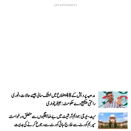
ADVERTISEMENT
مدھیہ پردیش کے 48 اضلاع میں خشک سالی جیسے حالات، فوری
راحتی پیکیج دے حکومت: جیتو پٹواری
نیٹ-یو جی: او ایم آر شیٹ میں بے ضابطگیوں سے متعلق درخواست
سپریم کورٹ سے خارج، ہائی کورٹ سے رجوع کرنے کی ہدایت