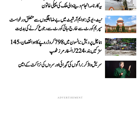
یہ کارنامہ انجام دینے والی ملک کی پہلی خاتون
نیٹ-یو جی: او ایم آر شیٹ میں بے ضابطگیوں سے متعلق درخواست
سپریم کورٹ سے خارج، ہائی کورٹ سے رجوع کرنے کی ہدایت
ہماچل پردیش: مانسون میں 798 کروڑ روپے کا ہوا نقصان، 145
سڑکیں بند، 224 ٹرانسفارمرز ٹھپ
سریش واڈکر: راگوں کی گہرائی اور سروں کی نزاکت کے امین
ADVERTISEMENT