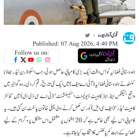
قومی آواز بیورو
Published: 07 Aug 2026, 4:40 PM
Follow us on:
ہندوستانی فضائیہ کو اُس وقت ایک بڑی کامیابی حاصل ہوئی، جب اسکواڈرن لیڈر بھاؤنا
کنٹھ نے ہندوستانی فضائیہ (آئی اے ایف) میں ایک نئی تاریخ رقم کر دی۔ وہ گوالیر میں
واقع ’ٹیکٹکس اینڈ ایئر کامبیٹ ڈیولپمنٹ اسٹیبلشمنٹ‘ (ٹی اے سی ڈی ای) میں ’فائٹر
کامبیٹ لیڈر‘ (ایف سی ایل) کورس مکمل کرنے والی پہلی خاتون پائلٹ بن گئی ہیں۔ یہ
کامیابی اس لیے بھی خاص ہے کہ 20 ہفتوں پر مشتمل اس مشکل پروگرام کے لیے
فضائیہ کے بہت کم پائلٹس کا انتخاب کیا جاتا ہے۔