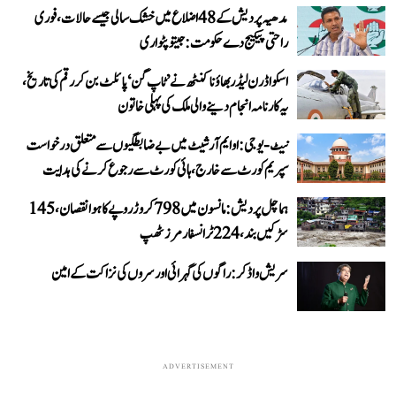
مدھیہ پردیش کے 48 اضلاع میں خشک سالی جیسے حالات، فوری
راحتی پیکیج دے حکومت: جیتو پٹواری
اسکواڈرن لیڈر بھاؤنا کنٹھ نے ’ٹاپ گن‘ پائلٹ بن کر رقم کی تاریخ،
یہ کارنامہ انجام دینے والی ملک کی پہلی خاتون
نیٹ-یو جی: او ایم آر شیٹ میں بے ضابطگیوں سے متعلق درخواست
سپریم کورٹ سے خارج، ہائی کورٹ سے رجوع کرنے کی ہدایت
ہماچل پردیش: مانسون میں 798 کروڑ روپے کا ہوا نقصان، 145
سڑکیں بند، 224 ٹرانسفارمرز ٹھپ
سریش واڈکر: راگوں کی گہرائی اور سروں کی نزاکت کے امین
ADVERTISEMENT