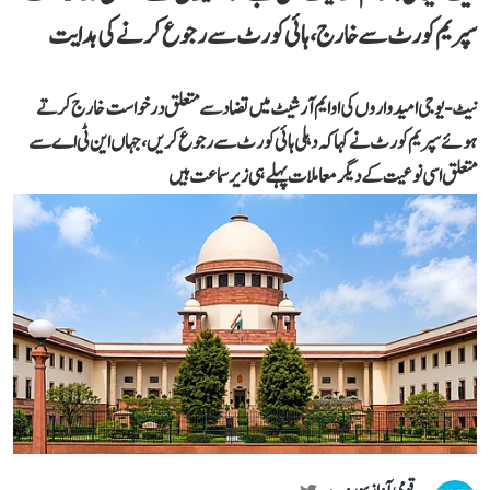
سپریم کورٹ سے خارج، ہائی کورٹ سے رجوع کرنے کی ہدایت
نیٹ-یو جی امیدواروں کی او ایم آر شیٹ میں تضاد سے متعلق درخواست خارج کرتے
ہوئے سپریم کورٹ نے کہا کہ دہلی ہائی کورٹ سے رجوع کریں، جہاں این ٹی اے سے
متعلق اسی نوعیت کے دیگر معاملات پہلے ہی زیر سماعت ہیں