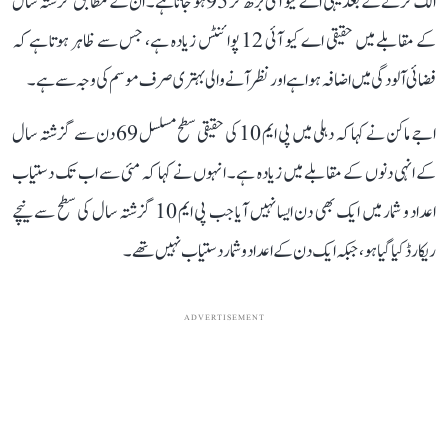
الگ کرنے کے بعد یہی اے کیو آئی بڑھ کر 95 ہو جاتا ہے۔ ان کے مطابق گزشتہ سال
کے مقابلے میں حقیقی اے کیو آئی 12 پوائنٹس زیادہ ہے، جس سے ظاہر ہوتا ہے کہ
فضائی آلودگی میں اضافہ ہوا ہے اور نظر آنے والی بہتری صرف موسم کی وجہ سے ہے۔
اجے ماکن نے کہا کہ دہلی میں پی ایم 10 کی حقیقی سطح مسلسل 69 دن سے گزشتہ سال
کے انہی دنوں کے مقابلے میں زیادہ ہے۔ انہوں نے کہا کہ مئی سے اب تک دستیاب
اعداد و شمار میں ایک بھی دن ایسا نہیں آیا جب پی ایم 10 گزشتہ سال کی سطح سے نیچے
ریکارڈ کیا گیا ہو، جبکہ ایک دن کے اعداد و شمار دستیاب نہیں تھے۔
ADVERTISEMENT