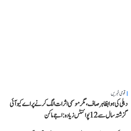
قومی خبریں
دہلی کی ہوا بظاہر صاف، مگر موسمی اثرات الگ کرنے پر اے کیو آئی
گزشتہ سال سے 12 پوائنٹس زیادہ: اجے ماکن