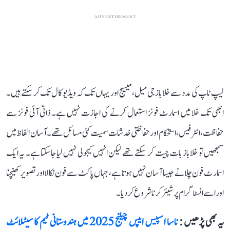
ADVERTISEMENT
لیپ ٹاپ کی مدد سے خلابازجی میل،میسیج اور یہاں تک کہ ویڈیو کال تک کرسکتے ہیں۔
ابھی تک خلا میں اسمارٹ فونز استعمال کرنے کی اجازت نہیں ہے۔ ذاتی آئی فونز سے
حفاظت، انٹرفیس، استحکام اور حفاظتی خدشات سمیت کئی مسائل تھے۔ آسان الفاظ میں
سمجھیں تو خلاباز بات چیت کر سکتے تھے لیکن انہیں کیجولی نہیں لیاجاسکتا ہے۔ یہ ایک
اسمارٹ فون چلانے جیسا آسان نہیں ہوتا ہے، جہاں پاکٹ سے فون نکالااورتصویر کھینچنا
اور اسے انسٹاگرام پر شیئر کرنا شرو ع کردیا۔
یہ بھی پڑھیں :
ناسا اسپیس ایپس چیلنج 2025 میں ہندوستانی ٹیم کا سیٹلائٹ