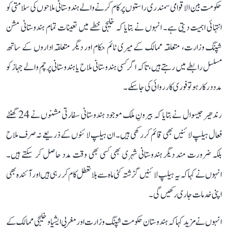
حکومت بین الاقوامی سمندری راستوں پر کام کرنے والے ہندوستانی ملاحوں کی سلامتی کو
انتہائی اہمیت دیتی ہے۔ انہوں نے بتایا کہ خلیجی خطے میں تعینات تمام ہندوستانی مشن
شپنگ وزارت، متعلقہ ممالک کے میری ٹائم حکام اور دیگر متعلقہ اداروں کے ساتھ
مسلسل رابطے میں رہتے ہیں، تاکہ اگر کسی ہندوستانی ملاح یا ہندوستانی پرچم والے جہاز کو
مدد درکار ہو تو فوری کارروائی کی جا سکے۔
رندھیر جیسوال نے بتایا کہ بیرونِ ملک موجود ہندوستانی سفارتی مشنوں نے 24 گھنٹے
فعال ہیلپ لائنیں بھی قائم کر رکھی ہیں۔ ان ہیلپ لائنوں کے ذریعے نہ صرف ملاح
بلکہ ضرورت مند دیگر ہندوستانی شہری بھی کسی بھی وقت مدد حاصل کر سکتے ہیں۔
انہوں نے کہا کہ یہ ہیلپ لائنیں گزشتہ کئی ماہ سے بلا تعطل کام کر رہی ہیں اور آئندہ بھی
اپنی خدمات جاری رکھیں گی۔
انہوں نے مزید کہا کہ ہندوستان حکومت شپنگ وزارت اور مغربی ایشیا و خلیجی ممالک کے