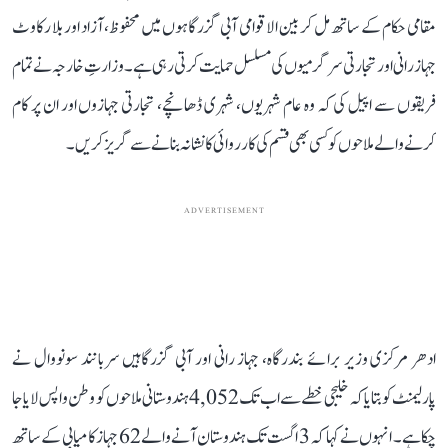
مقامی حکام کے ساتھ مل کر بین الاقوامی آبی گزرگاہوں میں محفوظ، آزاد اور بلا رکاوٹ
جہاز رانی اور تجارتی سرگرمیوں کی مسلسل حمایت کرتی رہی ہے۔ وزارتِ خارجہ نے تمام
فریقوں سے اپیل کی کہ وہ عام شہریوں، شہری ڈھانچے، تجارتی جہازوں اور ان پر کام
کرنے والے ملاحوں کو کسی بھی قسم کی کارروائی کا نشانہ بنانے سے گریز کریں۔
ADVERTISEMENT
ادھر مرکزی وزیر برائے بندرگاہ، جہاز رانی اور آبی گزرگاہیں سربانند سونووال نے
پارلیمنٹ کو بتایا کہ خلیجی خطے سے اب تک 4,052 ہندوستانی ملاحوں کو وطن واپس لایا جا
چکا ہے۔ انہوں نے کہا کہ 3 اگست تک ہندوستان آنے والے 62 جہاز کامیابی کے ساتھ