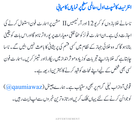
انٹرنیٹ کانسپٹ اول، عالمی سطح پر نمایاں کامیابی
ناسا نے خلابازوں کو کریو 12 اور آرٹیمیس II مشن پر اسمارٹ فون استعمال کرنے کی
اجازت دی ہے۔ ان اسمارٹ فونز کو حفاظتی معیارات پر پورا اترنا ہوگا اور اس بات کو یقینی
بنانا ہوگا کہ وہ خلائی جہاز کے نظام میں کسی قسم کی پریشانی کا باعث نہیں بنیں گے۔ ناسا
چاہتا ہے کہ خلاباز اپنے تجربات کو زیادہ موثر انداز میں ریکارڈ اور شیئر کریں۔ اسمارٹ فون
کسی بھی شخص کے لیے اپنے لمحات کو قید کرنے کا بہترین ذریعہ ہے۔
قومی آواز اب ٹیلی گرام پر بھی دستیاب ہے۔ ہمارے چینل (
qaumiawaz@
)
کو جوائن کرنے کے لئے یہاں کلک کریں اور تازہ ترین خبروں سے اپ ڈیٹ رہیں۔
ADVERTISEMENT