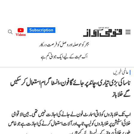
Subscription
Videos
ہجر کو حوصلہ اور وصل کو فرصت درکار
اک محبت کے لیے ایک جوانی کم ہے
عالمی خبریں
ناسا کی بڑی تیاری، چاند پر جائے گا فون، انسٹاگرام استعمال کر سکیں
گے خلا باز
اب تک خلابازوں کو ذاتی اسمارٹ فون لے جانے کی اجازت نہیں تھی۔ بین الاقوامی
خلائی اسٹیشن پر خلابازوں کو لیپ ٹاپ اور آلات استعمال کرنے کی اجازت ہے جو خاص
طور پر خلائی پرواز کے لیے بنائے گئے ہیں۔