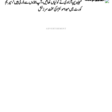
’مجاہدینِ آزادی نے گولیاں کھائیں، آپ انڈوں سے ڈرتی ہیں‘، سپریم
کورٹ میں مہوا موئترا کی سخت سرزنش
ADVERTISEMENT