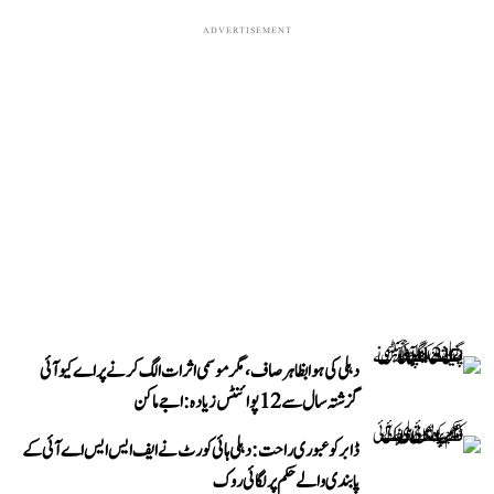
ADVERTISEMENT
دہلی کی ہوا بظاہر صاف، مگر موسمی اثرات الگ کرنے پر اے کیو آئی
گزشتہ سال سے 12 پوائنٹس زیادہ: اجے ماکن
ڈابر کو عبوری راحت: دہلی ہائی کورٹ نے ایف ایس ایس اے آئی کے
پابندی والے حکم پر لگائی روک