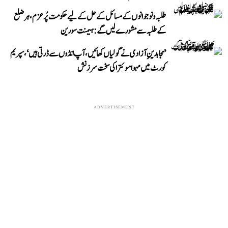
طلبہ و نوجوانوں کے مسائل کے حل کے لیے حکومت پُرعزم، ہر ضلع
کے طلبہ سے مشورے لیں گے: ہیمنت سورین
’مجاہدینِ آزادی نے گولیاں کھائیں، آپ انڈوں سے ڈرتی ہیں‘، سپریم
کورٹ میں مہوا موئترا کی سخت سرزنش
ADVERTISEMENT