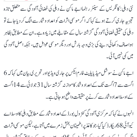
نئی دہلی: کانگریس کے سینئر رہنما اجے ماکن نے دہلی کی فضائی آلودگی سے متعلق تازہ
تجزیہ جاری کرتے ہوئے کہا کہ اگر موسمی اثرات کو اعداد و شمار سے الگ کر دیا جائے تو
دہلی کی حقیقی فضائی آلودگی گزشتہ سال کے مقابلے میں زیادہ ہے۔ ان کے مطابق بظاہر
ہوا صاف دکھائی دینے کی بڑی وجہ بارش اور دیگر موسمی عوامل ہیں، جبکہ اصل آلودگی
میں کمی نہیں آئی۔
اجے ماکن نے سوشل میڈیا پلیٹ فارم ایکس پر جاری ویڈیو اور تحریری بیان میں کہا کہ 6
اگست سے 7 اگست تک کے اعداد و شمار کا موازنہ گزشتہ سال 31 جولائی سے 14 اگست
کے اوسط اعداد و شمار سے کرنے پر حقیقت واضح ہو جاتی ہے۔
انہوں نے کہا کہ مرکزی آلودگی کنٹرول بورڈ کے اعداد و شمار کے مطابق دہلی کا اوسط اے
کیو آئی 68 ریکارڈ کیا گیا، جو کاغذ پر اطمینان بخش زمرے میں آتا ہے، لیکن موسمی اثرات