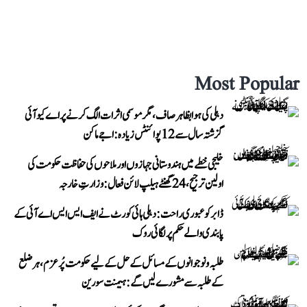
Most Popular
دہلی کی ہوا بظاہر صاف، مگر موسمی اثرات الگ کرنے پر اے کیو آئی
گزشتہ سال سے 12 پوائنٹس زیادہ: اجے ماکن
خلیجی خطے میں ہندوستانی جہازوں اور ملاحوں کی حفاظت حکومت کی
اولین ترجیح، 24 گھنٹے ہیلپ لائن فعال: وزارتِ خارجہ
ڈابر کو عبوری راحت: دہلی ہائی کورٹ نے ایف ایس ایس اے آئی کے
پابندی والے حکم پر لگائی روک
طلبہ و نوجوانوں کے مسائل کے حل کے لیے حکومت پُرعزم، ہر ضلع
کے طلبہ سے مشورے لیں گے: ہیمنت سورین