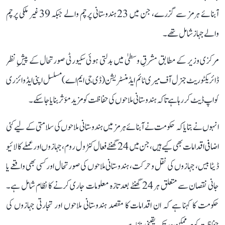
آبنائے ہرمز سے گزرے، جن میں 23 ہندوستانی پرچم والے جبکہ 39 غیر ملکی پرچم
والے جہاز شامل تھے۔
مرکزی وزیر کے مطابق مشرقِ وسطیٰ میں بدلتی ہوئی سکیورٹی صورتحال کے پیشِ نظر
ڈائریکٹوریٹ جنرل آف میری ٹائم ایڈمنسٹریشن (ڈی جی ایم اے) مسلسل اپنی ایڈوائزری
کو اپ ڈیٹ کر رہا ہے تاکہ ہندوستانی ملاحوں کی حفاظت کو مزید مؤثر بنایا جا سکے۔
انہوں نے بتایا کہ حکومت نے آبنائے ہرمز میں ہندوستانی ملاحوں کی سلامتی کے لیے کئی
اضافی اقدامات بھی کیے ہیں، جن میں 24 گھنٹے فعال کنٹرول روم، جہازوں اور عملے کا لائیو
ڈیٹا بیس، جہازوں کی نقل و حرکت، ہندوستانی ملاحوں کی صورتحال اور کسی بھی واقعے یا
جانی نقصان سے متعلق ہر 24 گھنٹے بعد تازہ معلومات جاری کرنے کا نظام شامل ہے۔
حکومت کا کہنا ہے کہ ان اقدامات کا مقصد ہندوستانی ملاحوں اور تجارتی جہازوں کی