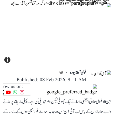
i
قومی آواز بیورو
Published: 08 Feb 2026, 9:11 AM
llow us on:
بین الاقوامی خلائی ایجنسی ناسا نے ایک چھوٹی لیکن اہم تبدیلی کی ہے۔ پہلی بار چاند پر جانے
والے خلابازوں کے پاس اب آئی فون سمیت جدید اسمارٹ فونز بھی ہوں گے۔ ناسا کے