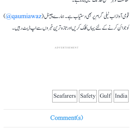
حفاظت کو ہر ممکن حد تک یقینی بنانا ہے۔
قومی آواز اب ٹیلی گرام پر بھی دستیاب ہے۔ ہمارے چینل (
qaumiawaz@
)
کو جوائن کرنے کے لئے یہاں کلک کریں اور تازہ ترین خبروں سے اپ ڈیٹ رہیں۔
ADVERTISEMENT
Seafarers
Safety
Gulf
India
Comment(s)