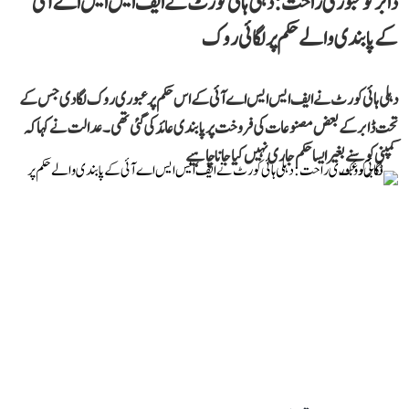
ڈابر کو عبوری راحت: دہلی ہائی کورٹ نے ایف ایس ایس اے آئی
کے پابندی والے حکم پر لگائی روک
دہلی ہائی کورٹ نے ایف ایس ایس اے آئی کے اس حکم پر عبوری روک لگا دی جس کے
تحت ڈابر کے بعض مصنوعات کی فروخت پر پابندی عائد کی گئی تھی۔ عدالت نے کہا کہ
کمپنی کو سنے بغیر ایسا حکم جاری نہیں کیا جانا چاہیے