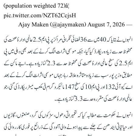
(population weighted 72)â¦
pic.twitter.com/NZT62CcjsH
August 7, 2026
— Ajay Maken (@ajaymaken)
انہوں نے بتایا کہ 40 میں سے 36 فضائی نگرانی مراکز پر پی ایم 2.5 عالمی ادارۂ صحت کی
محفوظ حد سے زیادہ ریکارڈ کیا گیا، جبکہ موسمی اثرات الگ کرنے کے بعد بھی دہلی میں پی
ایم 2.5 کی سطح عالمی ادارۂ صحت کی محفوظ حد سے 2.3 گنا زیادہ ہے۔ اجے ماکن کے
مطابق وزیرپور سب سے زیادہ متاثرہ علاقہ رہا، جہاں موسمی اثرات الگ کرنے کے بعد
اے کیو آئی 132 اور پی ایم 10 کی سطح 147 مائیکروگرام فی مکعب میٹر ریکارڈ کی گئی، جو
عالمی ادارۂ صحت کی مقررہ حد سے 3.3 گنا زیادہ ہے۔
انہوں نے حکومت سے مطالبہ کیا کہ تعمیراتی دھول، سڑکوں کی گرد، صنعتوں، گاڑیوں
اور حیاتیاتی ایندھن کے جلنے سے پیدا ہونے والی آلودگی کے ذرائع پر فوری کارروائی کی