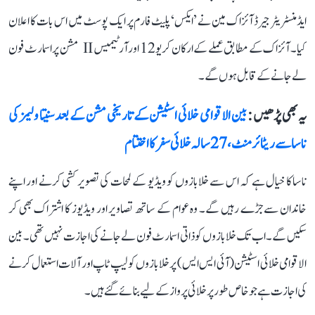
ایڈمنسٹریٹر جیرڈ آئزاک مین نے ’ایکس‘ پلیٹ فارم پر ایک پوسٹ میں اس بات کا اعلان
کیا۔ آئزاک کے مطابق عملے کے ارکان کریو 12 اور آرٹیمیس II مشن پر اسمارٹ فون
لے جانے کے قابل ہوں گے۔
یہ بھی پڑھیں :
بین الاقوامی خلائی اسٹیشن کے تاریخی مشن کے بعد سنیتا ولیمز کی
ناسا سے ریٹائرمنٹ، 27 سالہ خلائی سفر کا اختتام
ناسا کا خیال ہے کہ اس سے خلابازوں کو ویڈیو کے لمحات کی تصویر کشی کرنے اور اپنے
خاندان سے جڑے رہیں گے۔ وہ عوام کے ساتھ تصاویر اور ویڈیوز کا اشتراک بھی کر
سکیں گے۔ اب تک خلابازوں کو ذاتی اسمارٹ فون لے جانے کی اجازت نہیں تھی۔ بین
الاقوامی خلائی اسٹیشن (آئی ایس ایس) پر خلابازوں کو لیپ ٹاپ اور آلات استعمال کرنے
کی اجازت ہے جو خاص طور پر خلائی پرواز کے لیے بنائے گئے ہیں۔