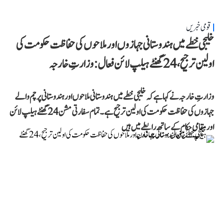
قومی خبریں
خلیجی خطے میں ہندوستانی جہازوں اور ملاحوں کی حفاظت حکومت کی
اولین ترجیح، 24 گھنٹے ہیلپ لائن فعال: وزارتِ خارجہ
وزارتِ خارجہ نے کہا ہے کہ خلیجی خطے میں ہندوستانی ملاحوں اور ہندوستانی پرچم والے
جہازوں کی حفاظت حکومت کی اولین ترجیح ہے۔ تمام سفارتی مشن 24 گھنٹے ہیلپ لائن
اور مقامی حکام کے ساتھ رابطے میں ہیں