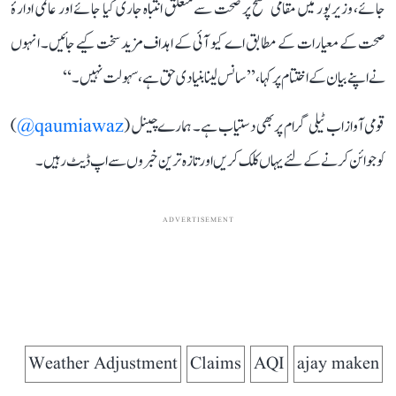
جائے، وزیرپور میں مقامی سطح پر صحت سے متعلق انتباہ جاری کیا جائے اور عالمی ادارۂ
صحت کے معیارات کے مطابق اے کیو آئی کے اہداف مزید سخت کیے جائیں۔ انہوں
نے اپنے بیان کے اختتام پر کہا، ’’سانس لینا بنیادی حق ہے، سہولت نہیں۔‘‘
قومی آواز اب ٹیلی گرام پر بھی دستیاب ہے۔ ہمارے چینل (
qaumiawaz@
)
کو جوائن کرنے کے لئے یہاں کلک کریں اور تازہ ترین خبروں سے اپ ڈیٹ رہیں۔
ADVERTISEMENT
Weather Adjustment
Claims
AQI
ajay maken