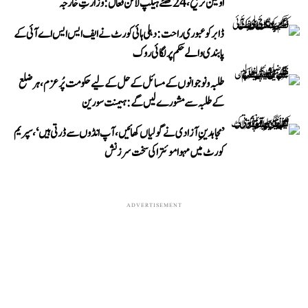
اولین ترجیح، 24 گھنٹے ہیلپ لائن فعال: وزارتِ خارجہ
ڈابر کو عبوری راحت: دہلی ہائی کورٹ نے ایف ایس ایس اے آئی کے
پابندی والے حکم پر لگائی روک
طلبہ و نوجوانوں کے مسائل کے حل کے لیے حکومت پُرعزم، ہر ضلع
کے طلبہ سے مشورے لیں گے: ہیمنت سورین
’مجاہدینِ آزادی نے گولیاں کھائیں، آپ انڈوں سے ڈرتی ہیں‘، سپریم
کورٹ میں مہوا موئترا کی سخت سرزنش
ADVERTISEMENT