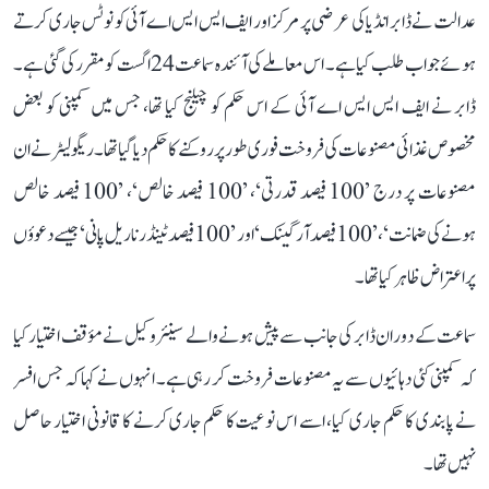
عدالت نے ڈابر انڈیا کی عرضی پر مرکز اور ایف ایس ایس اے آئی کو نوٹس جاری کرتے
ہوئے جواب طلب کیا ہے۔ اس معاملے کی آئندہ سماعت 24 اگست کو مقرر کی گئی ہے۔
ڈابر نے ایف ایس ایس اے آئی کے اس حکم کو چیلنج کیا تھا، جس میں کمپنی کو بعض
مخصوص غذائی مصنوعات کی فروخت فوری طور پر روکنے کا حکم دیا گیا تھا۔ ریگولیٹر نے ان
مصنوعات پر درج ’100 فیصد قدرتی‘، ’100 فیصد خالص‘، ’100 فیصد خالص
ہونے کی ضمانت‘، ’100 فیصد آرگینک‘ اور ’100 فیصد ٹینڈر ناریل پانی‘ جیسے دعوؤں
پر اعتراض ظاہر کیا تھا۔
سماعت کے دوران ڈابر کی جانب سے پیش ہونے والے سینئر وکیل نے مؤقف اختیار کیا
کہ کمپنی کئی دہائیوں سے یہ مصنوعات فروخت کر رہی ہے۔ انہوں نے کہا کہ جس افسر
نے پابندی کا حکم جاری کیا، اسے اس نوعیت کا حکم جاری کرنے کا قانونی اختیار حاصل
نہیں تھا۔