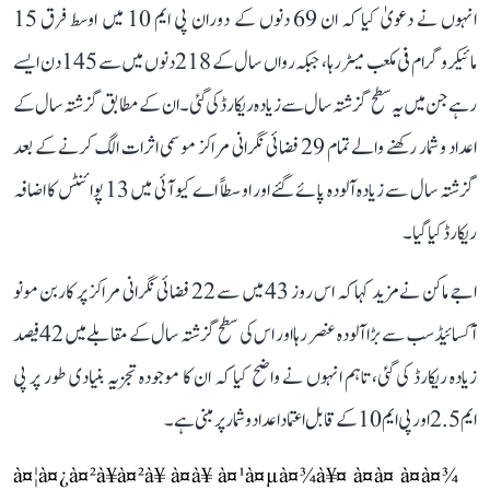
انہوں نے دعویٰ کیا کہ ان 69 دنوں کے دوران پی ایم 10 میں اوسط فرق 15
مائیکروگرام فی مکعب میٹر رہا، جبکہ رواں سال کے 218 دنوں میں سے 145 دن ایسے
رہے جن میں یہ سطح گزشتہ سال سے زیادہ ریکارڈ کی گئی۔ ان کے مطابق گزشتہ سال کے
اعداد و شمار رکھنے والے تمام 29 فضائی نگرانی مراکز موسمی اثرات الگ کرنے کے بعد
گزشتہ سال سے زیادہ آلودہ پائے گئے اور اوسطاً اے کیو آئی میں 13 پوائنٹس کا اضافہ
ریکارڈ کیا گیا۔
اجے ماکن نے مزید کہا کہ اس روز 43 میں سے 22 فضائی نگرانی مراکز پر کاربن مونو
آکسائیڈ سب سے بڑا آلودہ عنصر رہا اور اس کی سطح گزشتہ سال کے مقابلے میں 42 فیصد
زیادہ ریکارڈ کی گئی، تاہم انہوں نے واضح کیا کہ ان کا موجودہ تجزیہ بنیادی طور پر پی
ایم 2.5 اور پی ایم 10 کے قابل اعتماد اعداد و شمار پر مبنی ہے۔
à¤¦à¤¿à¤²à¥à¤²à¥ à¤à¥ à¤¹à¤µà¤¾à¥¤ à¤à¤ à¤à¤¾