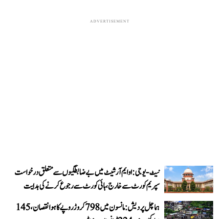
ADVERTISEMENT
نیٹ-یو جی: او ایم آر شیٹ میں بے ضابطگیوں سے متعلق درخواست
سپریم کورٹ سے خارج، ہائی کورٹ سے رجوع کرنے کی ہدایت
ہماچل پردیش: مانسون میں 798 کروڑ روپے کا ہوا نقصان، 145