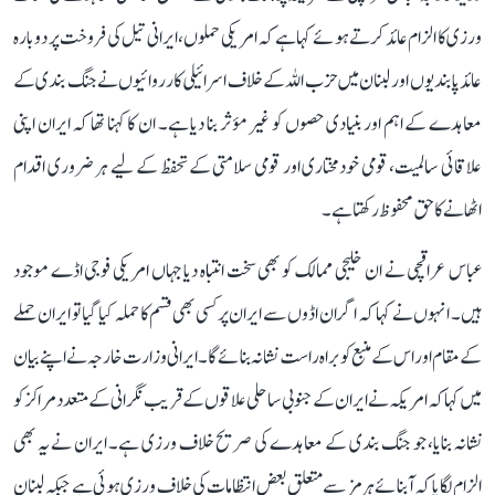
ورزی کا الزام عائد کرتے ہوئے کہا ہے کہ امریکی حملوں، ایرانی تیل کی فروخت پر دوبارہ
عائد پابندیوں اور لبنان میں حزب اللہ کے خلاف اسرائیلی کارروائیوں نے جنگ بندی کے
معاہدے کے اہم اور بنیادی حصوں کو غیر مؤثر بنا دیا ہے۔ ان کا کہنا تھا کہ ایران اپنی
علاقائی سالمیت، قومی خودمختاری اور قومی سلامتی کے تحفظ کے لیے ہر ضروری اقدام
اٹھانے کا حق محفوظ رکھتا ہے۔
عباس عراقچی نے ان خلیجی ممالک کو بھی سخت انتباہ دیا جہاں امریکی فوجی اڈے موجود
ہیں۔ انہوں نے کہا کہ اگر ان اڈوں سے ایران پر کسی بھی قسم کا حملہ کیا گیا تو ایران حملے
کے مقام اور اس کے منبع کو براہ راست نشانہ بنائے گا۔ ایرانی وزارت خارجہ نے اپنے بیان
میں کہا کہ امریکہ نے ایران کے جنوبی ساحلی علاقوں کے قریب نگرانی کے متعدد مراکز کو
نشانہ بنایا، جو جنگ بندی کے معاہدے کی صریح خلاف ورزی ہے۔ ایران نے یہ بھی
الزام لگایا کہ آبنائے ہرمز سے متعلق بعض انتظامات کی خلاف ورزی ہوئی ہے جبکہ لبنان