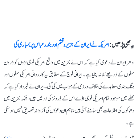
یہ بھی پڑھیں :
امریکہ نے ایران کے جزیرہ قشم اور بندر عباس پر بمباری کی
ادھر ایران نے دعویٰ کیا ہے کہ اس نے بحرین میں واقع امریکی فوجی اڈوں کو ڈرون
حملوں کے ذریعے نشانہ بنایا ہے۔ ایرانی فوج کے مطابق یہ کارروائی امریکی حملوں اور
جنگ بندی معاہدے کی خلاف ورزی کے جواب میں کی گئی۔ ایران نے خبردار کیا ہے کہ
خطے میں موجود تمام امریکی فوجی اڈے اس کے ڈرونز کی زد میں ہیں، جبکہ بحرین میں
دھماکوں کی اطلاعات بھی سامنے آئی ہیں، تاہم ان دعوؤں کی آزادانہ تصدیق نہیں ہو سکی
ہے۔