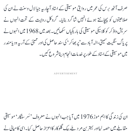
صرف آٹھ برس کی عمر میں روایتی موسیقی کے استاد آچاریہ جیا لال وسنت نے ان کی
صلاحیتوں کو پہچانتے ہوئے انہیں شاگرد بنایا۔ گروکل روایت کے تحت انہوں نے
سریش واڈکر کو کلاسیکی موسیقی کی باریکیاں سکھائیں۔ بعد میں 1968 میں انہوں نے
پریاگ سنگیت سمیتی، الہ آباد سے ’پربھاکر‘ کی سند حاصل کی اور ممبئی کے آریہ ودیا مندر
میں موسیقی کے استاد کے طور پر خدمات انجام دینا شروع کیں۔
ADVERTISEMENT
ان کی زندگی کا اہم موڑ 1976 میں آیا جب انہوں نے معروف ’سُر سنگار‘ موسیقی
مقابلے میں حصہ لیا اور بہترین مرد پلے بیک گلوکار کا اعزاز حاصل کیا۔ اسی کامیابی نے