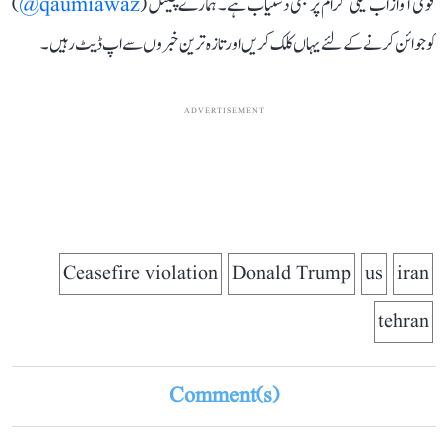
قومی آواز اب ٹیلی گرام پر بھی دستیاب ہے۔ ہمارے چینل (
qaumiawaz@
)
کو جوائن کرنے کے لئے یہاں کلک کریں اور تازہ ترین خبروں سے اپ ڈیٹ رہیں۔
ADVERTISEMENT
Ceasefire violation
Donald Trump
us
iran
tehran
Comment(s)