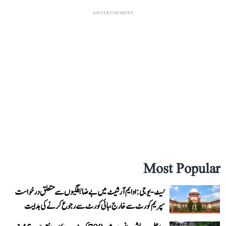
ADVERTISEMENT
Most Popular
نیٹ-یو جی: او ایم آر شیٹ میں بے ضابطگیوں سے متعلق درخواست
سپریم کورٹ سے خارج، ہائی کورٹ سے رجوع کرنے کی ہدایت