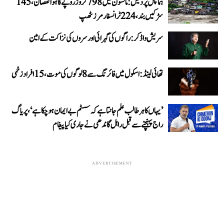
ہماچل پردیش: مانسون میں 798 کروڑ روپے کا ہوا نقصان، 145
سڑکیں بند، 224 ٹرانسفارمرز ٹھپ
سریش واڈکر: راگوں کی گہرائی اور سروں کی نزاکت کے امین
تھائی لینڈ: اسکول میں فائرنگ سے 8 لوگوں کی موت، 15 افراد زخمی
’یہاں کا ہر طالب علم جانتا ہے کہ سسٹم بے ایمان ہو چکا ہے‘، پریاگ
راج پہنچنے سے قبل راہل گاندھی نے جاری کیا پیغام
ADVERTISEMENT