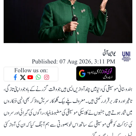
یو این آئی
Published: 07 Aug 2026, 3:11 PM
Follow us on:
ہندوستانی موسیقی کی دنیا میں چند آوازیں ایسی ہیں جو وقت گزرنے کے باوجود اپنی تازگی،
تاثیر اور وقار برقرار رکھتی ہیں۔ معروف پلے بیک گلوکار سریش واڈکر بھی انہی فنکاروں
میں شمار ہوتے ہیں جنہوں نے کلاسیکی موسیقی کی مضبوط بنیاد، راگوں کی گہرائی اور سروں
کی نزاکت کو فلمی موسیقی کے ساتھ اس خوبصورتی سے ہم آہنگ کیا کہ ان کی آواز کئی