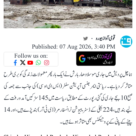
قومی آواز بیورو
Published: 07 Aug 2026, 3:40 PM
Follow us on:
ہماچل پردیش میں جاری موسلادھار بارش نے ایک بار پھر معمولات زندگی کو بری طرح
متاثر کر دیا ہے۔ ریاستی ایمرجنسی آپریشن سنٹر (ایس ای او سی) کی جانب سے جمعہ کی
صبح 10 بجے جاری کی گئی رپورٹ کے مطابق ریاست میں 145 سڑکیں آمد و رفت کے
لیے بند ہیں، 224 بجلی کے ڈسٹریبیوشن ٹرانسفارمر (ڈی ٹی آر) بند پڑے ہیں، اور 14
پینے کے پانی کے پروجیکٹس بھی متاثر ہوئے ہیں۔