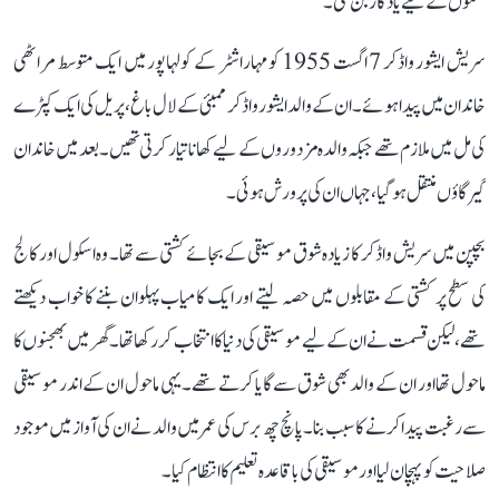
نسلوں کے لیے یادگار بن گئی۔
سریش ایشور واڈکر 7 اگست 1955 کو مہاراشٹر کے کولہاپور میں ایک متوسط مراٹھی
خاندان میں پیدا ہوئے۔ ان کے والد ایشور واڈکر ممبئی کے لال باغ، پریل کی ایک کپڑے
کی مل میں ملازم تھے جبکہ والدہ مزدوروں کے لیے کھانا تیار کرتی تھیں۔ بعد میں خاندان
گیرگاؤں منتقل ہو گیا، جہاں ان کی پرورش ہوئی۔
بچپن میں سریش واڈکر کا زیادہ شوق موسیقی کے بجائے کشتی سے تھا۔ وہ اسکول اور کالج
کی سطح پر کشتی کے مقابلوں میں حصہ لیتے اور ایک کامیاب پہلوان بننے کا خواب دیکھتے
تھے، لیکن قسمت نے ان کے لیے موسیقی کی دنیا کا انتخاب کر رکھا تھا۔ گھر میں بھجنوں کا
ماحول تھا اور ان کے والد بھی شوق سے گایا کرتے تھے۔ یہی ماحول ان کے اندر موسیقی
سے رغبت پیدا کرنے کا سبب بنا۔ پانچ چھ برس کی عمر میں والد نے ان کی آواز میں موجود
صلاحیت کو پہچان لیا اور موسیقی کی باقاعدہ تعلیم کا انتظام کیا۔