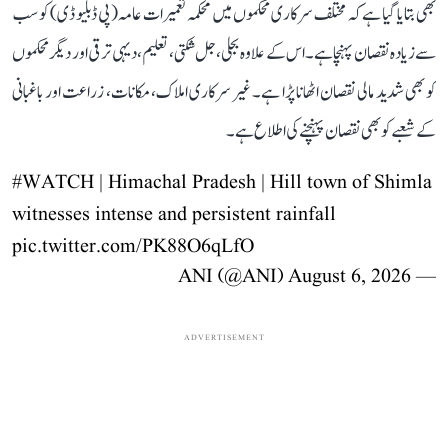
بھی بتایا گیا ہے کہ مختلف سرکاری محکموں میں محکمہ تعمیرات عامہ (پی ڈبلیو ڈی) کو سب
سے زیادہ نقصان پہنچا ہے۔ اس کے علاوہ بجلی، جل شکتی، تعلیم، دیہی ترقی اور دیگر محکموں
کو بھی شدید مالی نقصان اٹھانا پڑا ہے۔ غیر سرکاری املاک، مکانات، زراعت اور باغبانی
کے شعبے کو بھی نقصان پہنچنے کی اطلاع ہے۔
#WATCH
| Himachal Pradesh | Hill town of Shimla
witnesses intense and persistent rainfall
pic.twitter.com/PK88O6qLfO
August 6, 2026
— ANI (@ANI)
ADVERTISEMENT