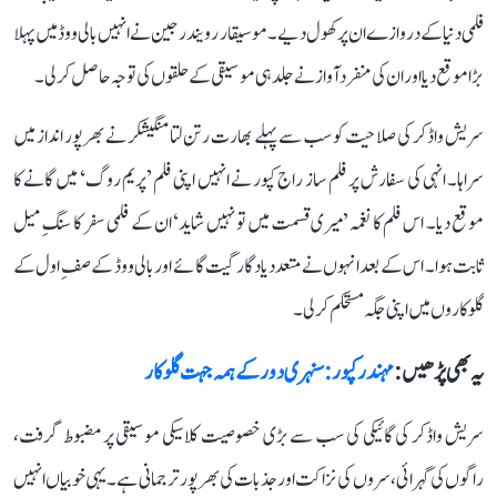
فلمی دنیا کے دروازے ان پر کھول دیے۔ موسیقار رویندر جین نے انہیں بالی ووڈ میں پہلا
بڑا موقع دیا اور ان کی منفرد آواز نے جلد ہی موسیقی کے حلقوں کی توجہ حاصل کر لی۔
سریش واڈکر کی صلاحیت کو سب سے پہلے بھارت رتن لتا منگیشکر نے بھرپور انداز میں
سراہا۔ انہی کی سفارش پر فلم ساز راج کپور نے انہیں اپنی فلم ’پریم روگ‘ میں گانے کا
موقع دیا۔ اس فلم کا نغمہ ’میری قسمت میں تو نہیں شاید‘ ان کے فلمی سفر کا سنگِ میل
ثابت ہوا۔ اس کے بعد انہوں نے متعدد یادگار گیت گائے اور بالی ووڈ کے صفِ اول کے
گلوکاروں میں اپنی جگہ مستحکم کر لی۔
یہ بھی پڑھیں :
مہندر کپور: سنہری دور کے ہمہ جہت گلوکار
سریش واڈکر کی گائیکی کی سب سے بڑی خصوصیت کلاسیکی موسیقی پر مضبوط گرفت،
راگوں کی گہرائی، سروں کی نزاکت اور جذبات کی بھرپور ترجمانی ہے۔ یہی خوبیاں انہیں