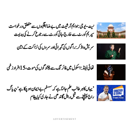
نیٹ-یو جی: او ایم آر شیٹ میں بے ضابطگیوں سے متعلق درخواست
سپریم کورٹ سے خارج، ہائی کورٹ سے رجوع کرنے کی ہدایت
سریش واڈکر: راگوں کی گہرائی اور سروں کی نزاکت کے امین
تھائی لینڈ: اسکول میں فائرنگ سے 8 لوگوں کی موت، 15 افراد زخمی
’یہاں کا ہر طالب علم جانتا ہے کہ سسٹم بے ایمان ہو چکا ہے‘، پریاگ
راج پہنچنے سے قبل راہل گاندھی نے جاری کیا پیغام
ADVERTISEMENT