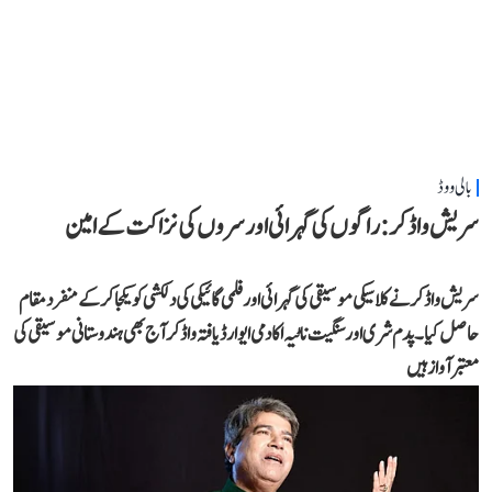
بالی ووڈ
سریش واڈکر: راگوں کی گہرائی اور سروں کی نزاکت کے امین
سریش واڈکر نے کلاسیکی موسیقی کی گہرائی اور فلمی گائیکی کی دلکشی کو یکجا کر کے منفرد مقام
حاصل کیا۔ پدم شری اور سنگیت ناٹیہ اکادمی ایوارڈ یافتہ واڈکر آج بھی ہندوستانی موسیقی کی
معتبر آواز ہیں