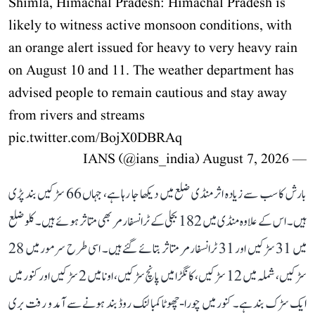
Shimla, Himachal Pradesh: Himachal Pradesh is
likely to witness active monsoon conditions, with
an orange alert issued for heavy to very heavy rain
on August 10 and 11. The weather department has
advised people to remain cautious and stay away
from rivers and streams
pic.twitter.com/BojX0DBRAq
August 7, 2026
— IANS (@ians_india)
بارش کا سب سے زیادہ اثر منڈی ضلع میں دیکھا جا رہا ہے، جہاں 66 سڑکیں بند پڑی
ہیں۔ اس کے علاوہ منڈی میں 182 بجلی کے ٹرانسفارمر بھی متاثر ہوئے ہیں۔ کلو ضلع
میں 31 سڑکیں اور 31 ٹرانسفارمر متاثر بتائے گئے ہیں۔ اسی طرح سرمور میں 28
سڑکیں، شملہ میں 12 سڑکیں، کانگڑا میں پانچ سڑکیں، اونا میں 2 سڑکیں اور کنور میں
ایک سڑک بند ہے۔ کنور میں چورا-چھوٹا کمبا لنک روڈ بند ہونے سے آمد و رفت بری