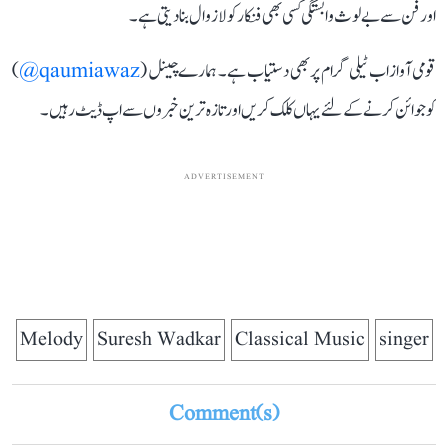
اور فن سے بے لوث وابستگی کسی بھی فنکار کو لازوال بنا دیتی ہے۔
قومی آواز اب ٹیلی گرام پر بھی دستیاب ہے۔ ہمارے چینل (
qaumiawaz@
)
کو جوائن کرنے کے لئے یہاں کلک کریں اور تازہ ترین خبروں سے اپ ڈیٹ رہیں۔
ADVERTISEMENT
Melody
Suresh Wadkar
Classical Music
singer
Comment(s)