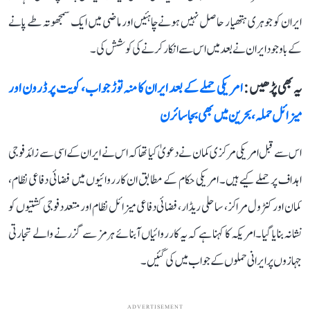
ایران کو جوہری ہتھیار حاصل نہیں ہونے چاہئیں اور ماضی میں ایک سمجھوتہ طے پانے
کے باوجود ایران نے بعد میں اس سے انکار کرنے کی کوشش کی۔
یہ بھی پڑھیں :
امریکی حملے کے بعد ایران کا منہ توڑ جواب، کویت پر ڈرون اور
میزائل حملہ، بحرین میں بھی بجا سائرن
اس سے قبل امریکی مرکزی کمان نے دعویٰ کیا تھا کہ اس نے ایران کے اسی سے زائد فوجی
اہداف پر حملے کیے ہیں۔ امریکی حکام کے مطابق ان کارروائیوں میں فضائی دفاعی نظام،
کمان اور کنٹرول مراکز، ساحلی ریڈار، فضائی دفاعی میزائل نظام اور متعدد فوجی کشتیوں کو
نشانہ بنایا گیا۔ امریکہ کا کہنا ہے کہ یہ کارروائیاں آبنائے ہرمز سے گزرنے والے تجارتی
جہازوں پر ایرانی حملوں کے جواب میں کی گئیں۔
ADVERTISEMENT