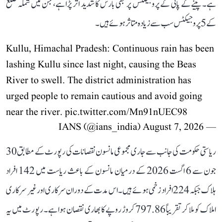
ہے۔ پینے کے پانی کے پروجیکٹس پر بھی بارش کا شدید اثر پڑا ہے، جن میں شملہ ضلع
کے 5 پروجیکٹس سب سے زیادہ متاثر ہوئے ہیں۔
Kullu, Himachal Pradesh: Continuous rain has been
lashing Kullu since last night, causing the Beas
River to swell. The district administration has
urged people to remain cautious and avoid going
near the river.
pic.twitter.com/Mn91nUEC98
August 7, 2026
— IANS (@ians_india)
ریاستی حکومت کی جانب سے جاری مجموعی مانسون نقصانات کی رپورٹ کے مطابق 30
جون سے 6 اگست 2026 کے درمیان مانسون کے باعث ریاست میں 142 افراد
ہلاک جبکہ 224 افراد زخمی ہوئے ہیں۔ اس مدت کے دوران سرکاری اور غیر سرکاری
املاک کو ملا کر تقریباً 797.86 کروڑ روپے کا بھاری نقصان ہوا ہے۔ رپورٹ میں یہ