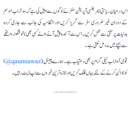
اس درمیان ریاستی ایمرجنسی آپریشن سنٹر نے لوگوں سے اپیل کی ہے کہ وہ خراب موسم
کے دوران غیر ضروری سفر سے گریز کریں اور انتظامیہ کی جانب سے جاری کردہ
ہدایات پر سختی سے عمل کریں۔ اس سے آئندہ پیش آنے والے کسی بھی ناخوشگوار واقعے
سے بچنے میں مدد مل سکتی ہے۔
قومی آواز اب ٹیلی گرام پر بھی دستیاب ہے۔ ہمارے چینل (
qaumiawaz@
)
کو جوائن کرنے کے لئے یہاں کلک کریں اور تازہ ترین خبروں سے اپ ڈیٹ رہیں۔
ADVERTISEMENT