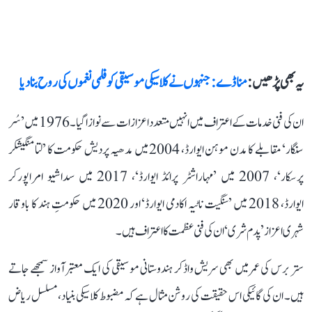
یہ بھی پڑھیں :
منا ڈے: جنہوں نے کلاسیکی موسیقی کو فلمی نغموں کی روح بنا دیا
ان کی فنی خدمات کے اعتراف میں انہیں متعدد اعزازات سے نوازا گیا۔ 1976 میں ’سُر
سنگار‘ مقابلے کا مدن موہن ایوارڈ، 2004 میں مدھیہ پردیش حکومت کا ’لتا منگیشکر
پرسکار‘، 2007 میں ’مہاراشٹر پرائڈ ایوارڈ‘، 2017 میں سداشیو امراپورکر
ایوارڈ، 2018 میں ’سنگیت ناٹیہ اکادمی ایوارڈ‘ اور 2020 میں حکومتِ ہند کا باوقار
شہری اعزاز ’پدم شری‘ ان کی فنی عظمت کا اعتراف ہیں۔
ستر برس کی عمر میں بھی سریش واڈکر ہندوستانی موسیقی کی ایک معتبر آواز سمجھے جاتے
ہیں۔ ان کی گائیکی اس حقیقت کی روشن مثال ہے کہ مضبوط کلاسیکی بنیاد، مسلسل ریاض