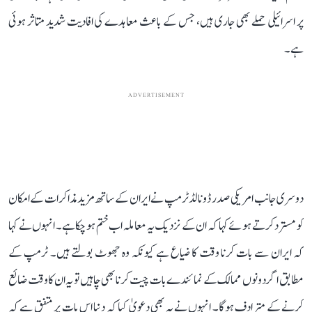
پر اسرائیلی حملے بھی جاری ہیں، جس کے باعث معاہدے کی افادیت شدید متاثر ہوئی
ہے۔
ADVERTISEMENT
دوسری جانب امریکی صدر ڈونالڈ ٹرمپ نے ایران کے ساتھ مزید مذاکرات کے امکان
کو مسترد کرتے ہوئے کہا کہ ان کے نزدیک یہ معاملہ اب ختم ہو چکا ہے۔ انہوں نے کہا
کہ ایران سے بات کرنا وقت کا ضیاع ہے کیونکہ وہ جھوٹ بولتے ہیں۔ ٹرمپ کے
مطابق اگر دونوں ممالک کے نمائندے بات چیت کرنا بھی چاہیں تو یہ ان کا وقت ضائع
کرنے کے مترادف ہوگا۔ انہوں نے یہ بھی دعویٰ کیا کہ دنیا اس بات پر متفق ہے کہ