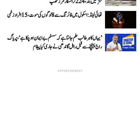
سڑکیں بند، 224 ٹرانسفارمرز ٹھپ
تھائی لینڈ: اسکول میں فائرنگ سے 8 لوگوں کی موت، 15 افراد زخمی
’یہاں کا ہر طالب علم جانتا ہے کہ سسٹم بے ایمان ہو چکا ہے‘، پریاگ
راج پہنچنے سے قبل راہل گاندھی نے جاری کیا پیغام
ADVERTISEMENT