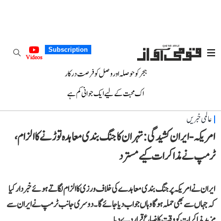
Subscription
Videos
ہجر کو حوصلہ اور وصل کو فرصت درکار
اک محبت کے لیے ایک جوانی کم ہے
عالمی خبریں
امریکہ-ایران کشیدگی: تہران کا جنگ بندی معاہدہ توڑنے کا الزام،
ٹرمپ نے مذاکرات کیے مسترد
ایران نے امریکہ پر جنگ بندی معاہدے کی خلاف ورزی کا الزام لگاتے ہوئے خبردار کیا
کہ جہاں سے بھی حملہ ہوگا وہاں جواب دیا جائے گا۔ دوسری جانب ٹرمپ نے ایران سے
مزید مذاکرات کو وقت کا ضیاع قرار دے دیا