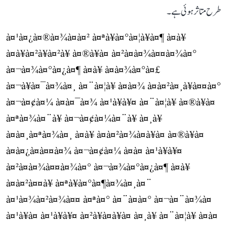
طرح متاثر ہوئی ہے۔
à¤¹à¤¿à¤®à¤¾à¤à¤² à¤ªà¥à¤°à¤¦à¥à¤¶ à¤à¥
à¤à¥à¤²à¥à¤²à¥ à¤®à¥à¤ à¤²à¤à¤¾à¤¤à¤¾à¤°
à¤¬à¤¾à¤°à¤¿à¤¶ à¤à¥ à¤à¤¾à¤°à¤£
à¤¬à¥à¤¯à¤¾à¤¸ à¤¨à¤¦à¥ à¤à¤¾ à¤à¤²à¤¸à¥à¤¤à¤°
à¤¬à¤¢à¤¼ à¤à¤¯à¤¾ à¤¹à¥à¥¤ à¤¨à¤¦à¥ à¤®à¥à¤
à¤ªà¤¾à¤¨à¥ à¤¬à¤¢à¤¼à¤¨à¥ à¤¸à¥
à¤à¤¸à¤ªà¤¾à¤¸ à¤à¥ à¤à¤²à¤¾à¤à¥à¤ à¤®à¥à¤
à¤à¤¿à¤à¤¤à¤¾ à¤¬à¤¢à¤¼ à¤à¤ à¤¹à¥à¥¤
à¤²à¤à¤¾à¤¤à¤¾à¤° à¤¬à¤¾à¤°à¤¿à¤¶ à¤à¥
à¤à¤²à¤¤à¥ à¤ªà¥à¤°à¤¶à¤¾à¤¸à¤¨
à¤¹à¤¾à¤²à¤¾à¤¤ à¤ªà¤° à¤¨à¤à¤° à¤¬à¤¨à¤¾à¤
à¤¹à¥à¤ à¤¹à¥à¥¤ à¤²à¥à¤à¥à¤ à¤¸à¥ à¤¨à¤¦à¥ à¤à¤