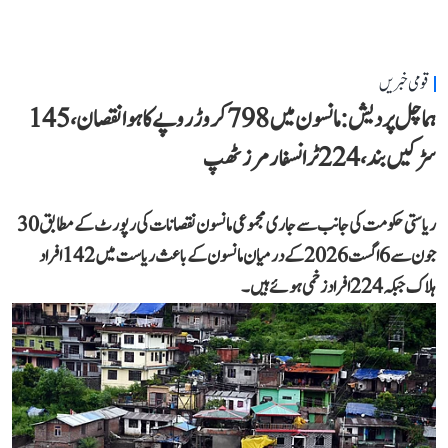
قومی خبریں
ہماچل پردیش: مانسون میں 798 کروڑ روپے کا ہوا نقصان، 145
سڑکیں بند، 224 ٹرانسفارمرز ٹھپ
ریاستی حکومت کی جانب سے جاری مجموعی مانسون نقصانات کی رپورٹ کے مطابق 30
جون سے 6 اگست 2026 کے درمیان مانسون کے باعث ریاست میں 142 افراد
ہلاک جبکہ 224 افراد زخمی ہوئے ہیں۔