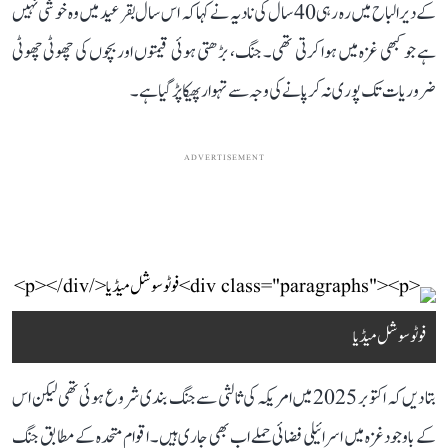
کے دیرالباح میں رہ رہی 40 سال کی نادیہ نے کہا کہ اس سال بقرعید میں وہ خوشی نہیں
ہے جو کبھی غزہ میں ہوا کرتی تھی۔ جنگ، بڑھتی ہوئی قیمتوں اور بچوں کی چھوٹی چھوٹی
ضروریات تک پوری نہ کر پانے کی وجہ سے تہوار پھیکا پڑ گیا ہے۔
ADVERTISEMENT
فوٹو سوشل میڈیا
Admin
بتا دیں کہ اکتوبر 2025 میں امریکہ کی ثالثی سے جنگ بندی شروع ہوئی تھی لیکن اس
کے باوجود غزہ میں اسرائیلی فضائی حملے اب بھی جاری ہیں۔ اقوام متحدہ کے مطابق جنگ