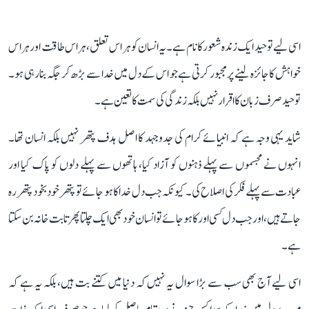
اسی لیے توحید ایک زندہ شعور کا نام ہے۔ یہ انسان کو ہر اس تعلق، ہر اس طاقت اور ہر اس
خواہش کا جائزہ لینے پر مجبور کرتی ہے جو اس کے دل میں خدا سے بڑھ کر جگہ بنا رہی ہو۔
توحید صرف زبان کا اقرار نہیں بلکہ زندگی کی سمت کا تعین ہے۔
شاید یہی وجہ ہے کہ انبیائے کرام کی جدوجہد کا اصل ہدف پتھر نہیں بلکہ انسان تھا۔
انہوں نے مجسموں سے پہلے ذہنوں کو آزاد کیا، ہاتھوں سے پہلے دلوں کو پاک کیا اور
عبادت سے پہلے فکر کی اصلاح کی۔ کیونکہ جب دل خدا کا ہو جائے تو پتھر خود بخود پتھر رہ
جاتے ہیں، اور جب دل کسی اور کا ہو جائے تو انسان خود بھی ایک چلتا پھرتا بت خانہ بن سکتا
ہے۔
اسی لیے آج بھی سب سے بڑا سوال یہ نہیں کہ دنیا میں کتنے بت ہیں، بلکہ یہ ہے کہ