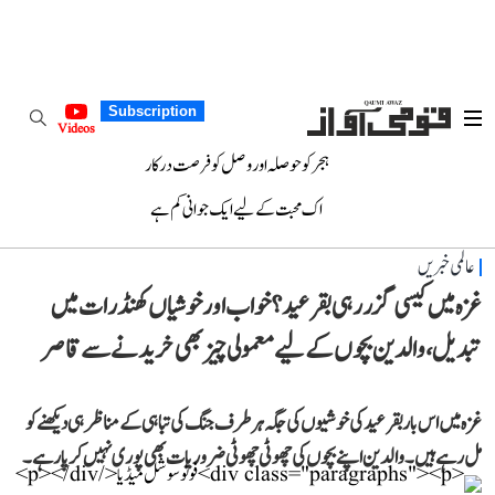
Subscription
Videos
ہجر کو حوصلہ اور وصل کو فرصت درکار
اک محبت کے لیے ایک جوانی کم ہے
عالمی خبریں
غزہ میں کیسی گزر رہی بقرعید؟ خواب اور خوشیاں کھنڈرات میں
تبدیل، والدین بچوں کے لیے معمولی چیز بھی خریدنے سے قاصر
غزہ میں اس بار بقرعید کی خوشیوں کی جگہ ہر طرف جنگ کی تباہی کے مناظر ہی دیکھنے کو
مل رہے ہیں۔ والدین اپنے بچوں کی چھوٹی چھوٹی ضروریات بھی پوری نہیں کر پا رہے۔