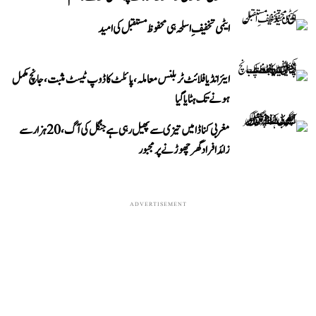
ایٹمی تخفیفِ اسلحہ ہی محفوظ مستقبل کی امید
ایئر انڈیا فلائٹ ٹربلنس معاملہ، پائلٹ کا ڈوپ ٹیسٹ مثبت، جانچ مکمل
ہونے تک ہٹایا گیا
مغربی کناڈا میں تیزی سے پھیل رہی ہے جنگل کی آگ، 20 ہزار سے
زائد افراد گھر چھوڑنے پر مجبور
ADVERTISEMENT