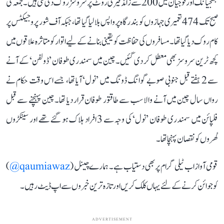
جھجیانگ اور فوجیان میں 200 سے زائد فیری روٹ پر سروسز روک دی گئی ہیں۔ جمعہ کی
صبح تک 474 تعمیری جہازوں کو بندرگاہ پر واپس بلا لیا گیا تھا، جبکہ آف شور پروجیکٹس پر
کام روک دیا گیا تھا۔ مسافروں کی حفاظت کو یقینی بنانے کے لیے اتوار کو متاثرہ علاقوں میں
کچھ ٹرین سروسز بھی معطل کر دی گئیں۔ چین میں سمندری طوفان ’ڈولفن‘ کے آنے
سے 2 ہفتے قبل جنوبی صوبے گوانگ ڈونگ میں ’نول‘ آیا تھا، جسے اس وقت حکام نے
رواں سال چین میں آنے والا سب سے طاقتور طوفان قرار دیا تھا۔ چین پہنچنے سے قبل
فلپائن میں سمندری طوفان ’نول‘ کی وجہ سے 3 افراد ہلاک ہو گئے تھے اور سینکڑوں
گھروں کو نقصان پہنچا تھا۔
قومی آواز اب ٹیلی گرام پر بھی دستیاب ہے۔ ہمارے چینل (
qaumiawaz@
)
کو جوائن کرنے کے لئے یہاں کلک کریں اور تازہ ترین خبروں سے اپ ڈیٹ رہیں۔
ADVERTISEMENT