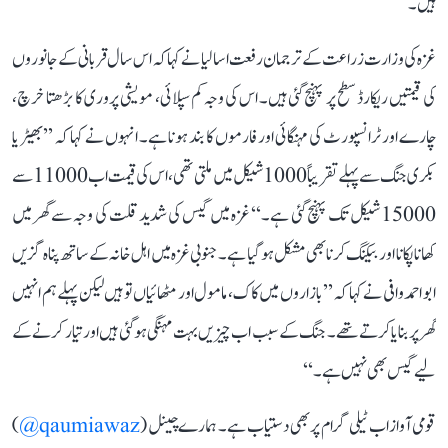
ہیں۔
غزہ کی وزارت زراعت کے ترجمان رفعت اسالیا نے کہا کہ اس سال قربانی کے جانوروں
کی قیمتیں ریکارڈ سطح پر پہنچ گئی ہیں۔ اس کی وجہ کم سپلائی، مویشی پروری کا بڑھتا خرچ،
چارے اور ٹرانسپورٹ کی مہنگائی اور فارموں کا بند ہونا ہے۔ انہوں نے کہا کہ ’’بھیڑ یا
بکری جنگ سے پہلے تقریباً 1000 شیکل میں ملتی تھی، اس کی قیمت اب 11000 سے
15000 شیکل تک پہنچ گئی ہے۔‘‘ غزہ میں گیس کی شدید قلت کی وجہ سے گھر میں
کھانا پکانا اور بیکنگ کرنا بھی مشکل ہو گیا ہے۔ جنوبی غزہ میں اہل خانہ کے ساتھ پناہ گزیں
ابو احمد وافی نے کہا کہ ’’بازاروں میں کاک، مامول اور مٹھائیاں تو ہیں لیکن پہلے ہم انہیں
گھر پر بنایا کرتے تھے۔ جنگ کے سبب اب چیزیں بہت مہنگی ہو گئی ہیں اور تیار کرنے کے
لیے گیس بھی نہیں ہے۔‘‘
قومی آواز اب ٹیلی گرام پر بھی دستیاب ہے۔ ہمارے چینل (
qaumiawaz@
)