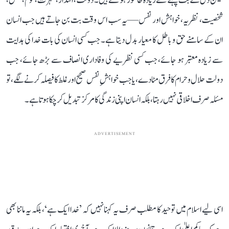
لیکن دل کے بت پہلے سے زیادہ طاقتور ہو گئے ہیں۔ دولت، اقتدار، شہرت، قوم، نسل،
شخصیت، نظریہ، خواہش اور نفس—یہ سب اس وقت بت بن جاتے ہیں جب انسان
ان کے سامنے حق و باطل کا معیار بدل دیتا ہے۔ جب کسی انسان کی بات خدا کی ہدایت
سے زیادہ معتبر ہو جائے، جب کسی نظریے کی وفاداری انصاف سے بڑھ جائے، جب
دولت حلال و حرام کا فرق مٹا دے، یا جب خواہشِ نفس صحیح اور غلط کا فیصلہ کرنے لگے، تو
مسئلہ صرف اخلاقی نہیں رہتا، بلکہ انسان اپنی زندگی کا مرکز تبدیل کر چکا ہوتا ہے۔
ADVERTISEMENT
اسی لیے اسلام میں توحید کا مطلب صرف یہ کہنا نہیں کہ ’خدا ایک ہے‘، بلکہ یہ ماننا بھی