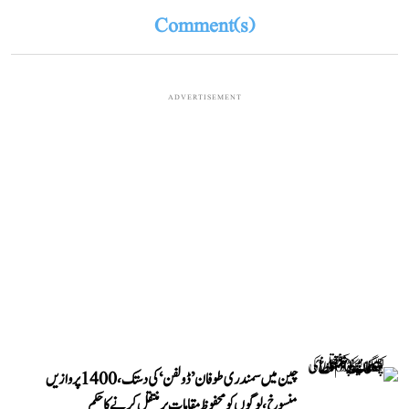
Comment(s)
ADVERTISEMENT
چین میں سمندری طوفان ’ڈولفن‘ کی دستک، 1400 پروازیں
منسوخ، لوگوں کو محفوظ مقامات پر منتقل کرنے کا حکم