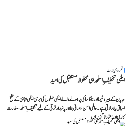
فکر و خیالات
ایٹمی تخفیفِ اسلحہ ہی محفوظ مستقبل کی امید
جاپان کے ہیروشیما اور ناگاساکی پر ہونے والے ایٹمی حملوں کی برسی ایٹمی تباہی کے تلخ
اسباق یاد دلاتی ہے۔ عالمی امن، انسانی بقا اور پائیدار ترقی کے لیے تخفیفِ اسلحہ، سفارت
کاری اور اعتماد ناگزیر ہیں