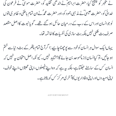
نے تکبر کو چیلنج کیا، حضرت ابراہیمؑ نے اندھی تقلید کو، حضرت موسیٰؑ نے فرعون کی
خدائی کو، حضرت عیسیٰؑ نے مذہبی جمود کو، اور حضرت محمدؐ نے ان تمام باطنی و ظاہری بتوں
کو جو انسان اور اس کے رب کے درمیان حائل ہو گئے تھے۔ گویا نبوت کا اصل مقصد
صرف بت شکنی نہیں بلکہ بت سازی کی نفسیات کا خاتمہ تھا۔
یہاں ایک سوال ہر انسان کو خود سے پوچھنا چاہیے: اگر آج تمام پتھر کے بت دنیا سے ختم
ہو جائیں، تو کیا انسان لازماً موحد بن جائے گا؟ شاید نہیں۔ کیونکہ اصل امتحان یہ نہیں کہ
انسان کس کے سامنے جھکتا ہے، بلکہ یہ ہے کہ وہ اپنے فیصلوں، اپنی محبتوں، اپنے خوف،
اپنی امیدوں اور اپنی وفاداریوں کا آخری مرکز کس کو بناتا ہے۔
ADVERTISEMENT