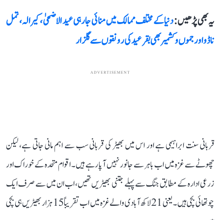
یہ بھی پڑھیں :
دنیا کے مختلف ممالک میں منائی جارہی عید الاضحیٰ، کیرالہ، تمل
ناڈو اور جموں و کشمیر بھی بقرعید کی رونقوں سے گلزار
ADVERTISEMENT
قربانی سنت ابراہیمی ہے اور اس میں بھیڑ کی قربانی سب سے اہم مانی جاتی ہے، لیکن
چھوٹے سے غزہ میں اب باہر سے جانور نہیں آ پا رہے ہیں۔ اقوام متحدہ کے خوراک اور
زرعی ادارہ کے مطابق جنگ سے پہلے جتنی بھیڑیں تھیں، اب ان میں سے صرف ایک
چوتھائی بچی ہیں۔ یعنی 21 لاکھ آبادی والے غزہ میں اب تقریباً 15 ہزار بھیڑیں ہی بچی