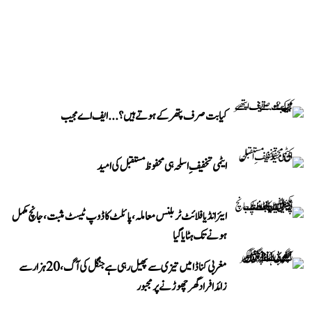
کیا بت صرف پتھر کے ہوتے ہیں؟...ایف اے مجیب
ایٹمی تخفیفِ اسلحہ ہی محفوظ مستقبل کی امید
ایئر انڈیا فلائٹ ٹربلنس معاملہ، پائلٹ کا ڈوپ ٹیسٹ مثبت، جانچ مکمل
ہونے تک ہٹایا گیا
مغربی کناڈا میں تیزی سے پھیل رہی ہے جنگل کی آگ، 20 ہزار سے
زائد افراد گھر چھوڑنے پر مجبور