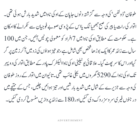
طوفان ’ڈولفن‘ کی وجہ سے گزشتہ دنوں جاپان کے اوکی ناوا میں شدید بارش ہوئی تھی۔
اتوار کی رات یا پیر کی صبح جھجیانگ یا اس کے پڑوسی صوبے فوجیان سے ٹکرانے کا امکان
ہے۔ حکومت کے مطابق اوکی ناوا میں 7 افراد کو معمولی چوٹیں آئیں، جن میں 100
سال سے زائد عمر کا ایک بوڑھا شخص بھی شامل ہے، جو تیز ہواؤں کی زد میں آ کر زمین پر گر
گیا اور اس کا سر پھٹ گیا۔ علاقائی یوٹیلیٹی اوکی ناوا الیکٹرک پاور کے مطابق اتوار کی دوپہر
تک اوکی ناوا کے 5290 گھروں میں بجلی غائب تھی۔ تائیوان میں اتوار کے روز طوفان
کی وجہ سے جزیرے کے شمال میں شدید بارشیں اور تیز ہوائیں چلیں، جس کے نتیجے میں
درجنوں فیری سروسز روک دی گئیں اور 180 سے زائد پروازیں منسوخ کر دی گئیں۔
ADVERTISEMENT