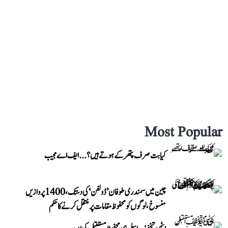
Most Popular
کیا بت صرف پتھر کے ہوتے ہیں؟...ایف اے مجیب
چین میں سمندری طوفان ’ڈولفن‘ کی دستک، 1400 پروازیں
منسوخ، لوگوں کو محفوظ مقامات پر منتقل کرنے کا حکم