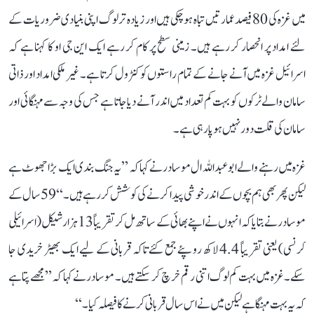
میں غزہ کی 80 فیصد عمارتیں تباہ ہو چکی ہیں اور زیادہ تر لوگ اپنی بنیادی ضروریات کے
لئے امداد پر انحصار کر رہے ہیں۔ زمینی سطح پر کام کر رہے ایک این جی او کا کہنا ہے کہ
اسرائیل غزہ میں آنے جانے کے تمام راستوں کو کنٹرول کرتا ہے۔ غیر ملکی امداد اور ذاتی
سامان والے ٹرکوں کو بہت کم تعداد میں اندر آنے دیا جاتا ہے جس کی وجہ سے مہنگائی اور
سامان کی قلت دور نہیں ہو پا رہی ہے۔
غزہ میں رہنے والے ابو عبد اللہ ال موسادر نے کہا کہ ’’یہ جنگ بندی ایک بڑا جھوٹ ہے
لیکن پھر بھی ہم بچوں کے اندر خوشی پیدا کرنے کی کوشش کر رہے ہیں۔‘‘ 59 سال کے
موسادر نے بتایا کہ انہوں نے اپنے بھائی کے ساتھ مل کر تقریباً 13 ہزار شیکل (اسرائیلی
کرنسی) یعنی تقریباً 4.4 لاکھ روپئے جمع کئے تاکہ قربانی کے لیے ایک بھیڑ خریدی جا
سکے۔ غزہ میں بہت کم لوگ اتنی رقم خرچ کر سکتے ہیں۔ موسادر نے کہا کہ ’’مجھے پتا ہے
کہ یہ بہت مہنگا ہے لیکن میں نے اس سال قربانی کرنے کا فیصلہ کیا۔‘‘