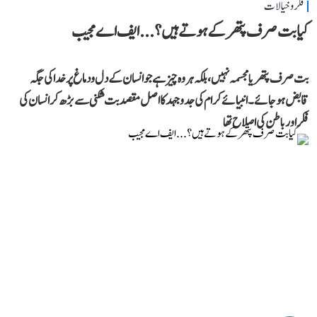
فکر و خیالات
کیا بت صرف پتھر کے ہوتے ہیں؟...ایف اے مجیب
بت صرف پتھر یا مجسمہ نہیں، بلکہ ہر وہ چیز ہے جو انسان کے دل و دماغ پر خدا کی جگہ
قابض ہو جائے۔ انبیائے کرام کی جدوجہد کا اصل مقصد بت شکنی سے بڑھ کر انسان کی
فکر اور باطن کی اصلاح تھا