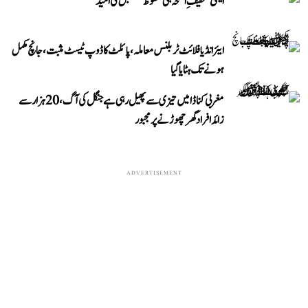
ایٹمی تخفیفِ اسلحہ ہی محفوظ مستقبل کی امید
ایئر انڈیا فلائٹ ٹربلنس معاملہ، پائلٹ کا ڈوپ ٹیسٹ مثبت، جانچ مکمل
ہونے تک ہٹایا گیا
مغربی کناڈا میں تیزی سے پھیل رہی ہے جنگل کی آگ، 20 ہزار سے
زائد افراد گھر چھوڑنے پر مجبور
ADVERTISEMENT