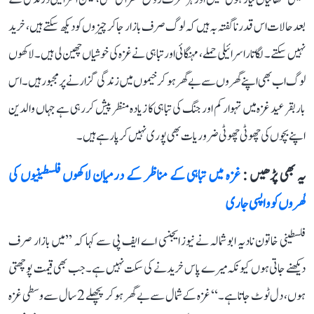
بعد حالات اس قدر نا گفتہ بہ ہیں کہ لوگ صرف بازار جا کر چیزوں کو دیکھ سکتے ہیں، خرید
نہیں سکتے۔ لگاتار اسرائیلی حملے، مہنگائی اور تباہی نے غزہ کی خوشیاں چھین لی ہیں۔ لاکھوں
لوگ اب بھی اپنے گھروں سے بے گھر ہو کر خیموں میں زندگی گزارنے پر مجبور ہیں۔ اس
بار بقرعید غزہ میں تہوار کم اور جنگ کی تباہی کا زیادہ منظر پیش کر رہی ہے جہاں والدین
اپنے بچوں کی چھوٹی چھوٹی ضروریات بھی پوری نہیں کر پا رہے ہیں۔
یہ بھی پڑھیں :
غزہ میں تباہی کے مناظر کے درمیان لاکھوں فلسطینیوں کی
گھروں کو واپسی جاری
فلسطینی خاتون نادیہ ابو شمالہ نے نیوز ایجنسی اے ایف پی سے کہا کہ ’’میں بازار صرف
دیکھنے جاتی ہوں کیونکہ میرے پاس خریدنے کی سکت نہیں ہے۔ جب بھی قیمت پوچھتی
ہوں، دل ٹوٹ جاتا ہے۔‘‘ غزہ کے شمال سے بے گھر ہو کر پچھلے 2 سال سے وسطی غزہ