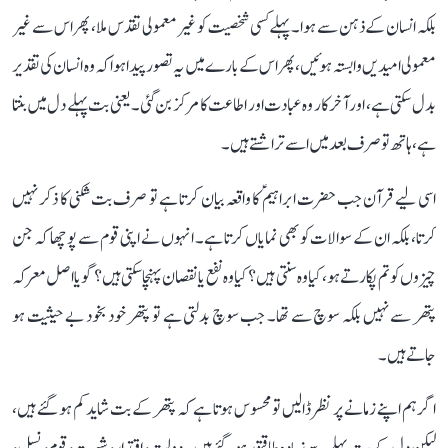
بلکہ انسان کے ذہن سے ہوا۔ پہلے کسی شخصیت کو غیر معمولی تقدس ملا، پھر اس سے غیر
معمولی امیدیں وابستہ ہوئیں، پھر اس کے بارے میں یہ تصور پیدا ہوا کہ وہ انسان کی تقدیر
بدل سکتی ہے، اور آخرکار وہ عبادت اور اطاعت کا مرکز بن گئی۔ یعنی بت پہلے دل میں بنتا
ہے، ہاتھ تو صرف بعد میں اسے تراشتے ہیں۔
اسی لیے قرآن جب حضرت ابراہیمؑ کا واقعہ بیان کرتا ہے تو صرف بت شکنی کا ذکر نہیں
کرتا، بلکہ ان کے سوالات کو بھی نمایاں کرتا ہے۔ انہوں نے اپنی قوم سے پوچھا کہ جن
چیزوں کو تم پکارتے ہو، کیا وہ سنتی ہیں؟ کیا وہ نفع یا نقصان پہنچا سکتی ہیں؟ گویا اصل معرکہ
پتھر سے نہیں بلکہ سوچ سے تھا۔ جب سوچ بدلتی ہے تو پتھر خود بخود بے حیثیت ہو
جاتے ہیں۔
اگر ہم اپنے زمانے پر نظر ڈالیں تو محسوس ہوتا ہے کہ پتھر کے بت شاید کم ہو گئے ہیں،