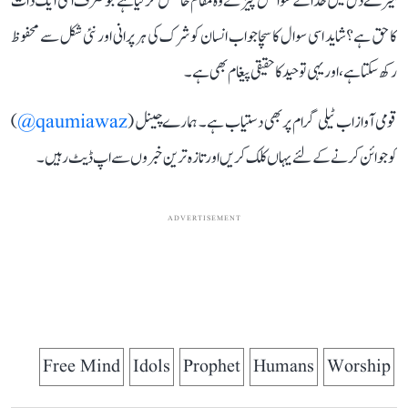
میرے دل میں خدا کے سوا کس چیز نے وہ مقام حاصل کر لیا ہے جو صرف اسی ایک ذات
کا حق ہے؟ شاید اسی سوال کا سچا جواب انسان کو شرک کی ہر پرانی اور نئی شکل سے محفوظ
رکھ سکتا ہے، اور یہی توحید کا حقیقی پیغام بھی ہے۔
قومی آواز اب ٹیلی گرام پر بھی دستیاب ہے۔ ہمارے چینل (
qaumiawaz@
)
کو جوائن کرنے کے لئے یہاں کلک کریں اور تازہ ترین خبروں سے اپ ڈیٹ رہیں۔
ADVERTISEMENT
Free Mind
Idols
Prophet
Humans
Worship