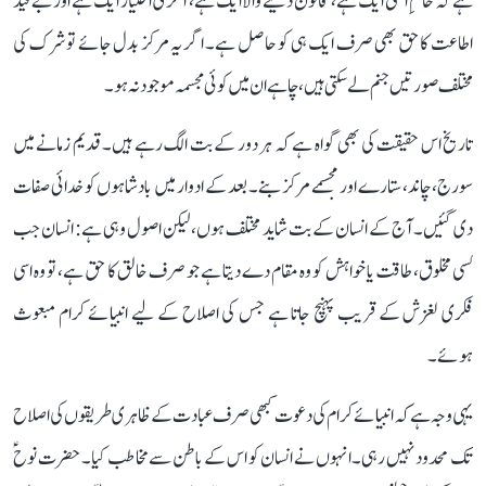
ہے کہ حاکمِ اعلیٰ ایک ہے، قانون دینے والا ایک ہے، آخری اختیار ایک ہے اور بے قید
اطاعت کا حق بھی صرف ایک ہی کو حاصل ہے۔ اگر یہ مرکز بدل جائے تو شرک کی
مختلف صورتیں جنم لے سکتی ہیں، چاہے ان میں کوئی مجسمہ موجود نہ ہو۔
تاریخ اس حقیقت کی بھی گواہ ہے کہ ہر دور کے بت الگ رہے ہیں۔ قدیم زمانے میں
سورج، چاند، ستارے اور مجسمے مرکز بنے۔ بعد کے ادوار میں بادشاہوں کو خدائی صفات
دی گئیں۔ آج کے انسان کے بت شاید مختلف ہوں، لیکن اصول وہی ہے: انسان جب
کسی مخلوق، طاقت یا خواہش کو وہ مقام دے دیتا ہے جو صرف خالق کا حق ہے، تو وہ اسی
فکری لغزش کے قریب پہنچ جاتا ہے جس کی اصلاح کے لیے انبیائے کرام مبعوث
ہوئے۔
یہی وجہ ہے کہ انبیائے کرام کی دعوت کبھی صرف عبادت کے ظاہری طریقوں کی اصلاح
تک محدود نہیں رہی۔ انہوں نے انسان کو اس کے باطن سے مخاطب کیا۔ حضرت نوحؑ