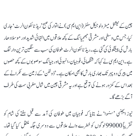
چین کے نیشنل میٹرولوجیکل سنٹر (این ایم سی) نے اتوار کی صبح ’ریڈ ٹائفون الرٹ‘ جاری
کیا، جس میں وسطی اور مشرقی جھجیانگ کے کچھ علاقوں میں انتہائی شدید اور موسلا دھار
بارش کی پیشگوئی کی گئی ہے۔ ریڈ ٹائفون الرٹ طوفان کی سب سے سنگین ترین وارننگ
ہے۔ این ایم سی نے کہا کہ شنگھائی، فوجیان، انہوئی اور جیانگ سو صوبوں کے کچھ حصوں
میں پیر کی دوپہر تک بھاری بارش کا بھی امکان ہے۔ ’ڈولفن‘ کے زمین سے ٹکرانے کے
بعد اس کے کمزور ہونے کی توقع ہے اور یہ مشرقی چین میں شمال مغربی سمت کی طرف
آگے بڑھے گا۔
نیوز ایجنسی ’سنہوا‘ نے بتایا کہ فوجیان میں طوفان کی آمد سے قبل ہفتے کی شام کو
تقریباً 99000 لوگوں کو خطرے والے علاقوں سے دوسری جگہ منتقل کیا گیا تھا۔