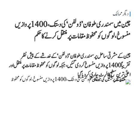
دیگر ممالک
چین میں سمندری طوفان ’ڈولفن‘ کی دستک، 1400 پروازیں
منسوخ، لوگوں کو محفوظ مقامات پر منتقل کرنے کا حکم
چین کے مشرقی ساحل پر سمندری طوفان ’ڈولفن‘ کے خدشے کے پیش نظر
تقریباً 1400 پروازیں منسوخ کر دی گئیں، جبکہ لوگوں کو محفوظ مقامات پر منتقل اور
اعلیٰ ترین سطح کا الرٹ جاری کر دیا گیا