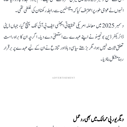
انہوں نے عوامی طور پر اعتراف کیا کہ ایپسٹین سے رابطہ رکھنا ان کی غلطی تھی۔
دسمبر 2025 میں معاملہ امریکی تحقیقاتی ایجنسی ایف بی آئی تک پہنچ گیا، جہاں ڈپٹی
ڈائریکٹر ڈین بونجینو نے اپنے عہدے سے استعفیٰ دے دیا۔ اگرچہ ان کا براہ راست
تعلق ثابت نہیں ہوا، مگر بڑھتے سیاسی دباؤ اور تنازع نے ان کے لیے عہدے پر برقرار
رہنا مشکل بنا دیا۔
ADVERTISEMENT
دیگر یورپی ممالک میں بھی ردعمل