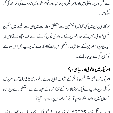
سے قبل وزیر رہ چکی ہیں اور اسرائیل، برطانیہ اور اقوام متحدہ میں ناروے کی نمائندگی کر
چکی ہیں۔
سرکاری بیان میں کہا گیا کہ ایپسٹین سے متعلق معاملات میں ان سے ’فیصلے میں سنگین
غلطی‘ ہوئی، جس کے بعد انہوں نے ذمہ داری قبول کرتے ہوئے عہدہ چھوڑنے کا فیصلہ
کیا۔ یورپی مبصرین کے مطابق یہ استعفیٰ اس بات کا اشارہ ہے کہ یورپ میں اس معاملے
کو سنجیدگی سے لیا جا رہا ہے۔
امریکہ میں قانونی اور سیاسی دباؤ
امریکہ میں بھی ایپسٹین فائلز کے اثرات نمایاں رہے۔ فروری 2026 میں معروف
وکیل بریڈ کارپ نے ایک بڑی لا فرم کے چیئرمین کے عہدے سے استعفیٰ دے دیا۔ ان
کے ای میل روابط منظر عام پر آنے کے بعد ان پر دباؤ بڑھ گیا تھا۔
اس سے قبل نومبر 2025 میں لیری سمرز نے بھی ایک اہم بورڈ عہدہ چھوڑ دیا تھا۔