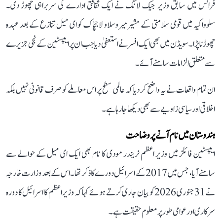
فرانس میں سابق وزیر جیک لانگ نے ایک ثقافتی ادارے کی سربراہی چھوڑ دی۔
سلوواکیہ میں قومی سلامتی کے مشیر میروسلاو لاجچاک کو ای میل تنازع کے بعد عہدہ
چھوڑنا پڑا۔ سویڈن میں بھی ایک افسر نے استعفیٰ دیا جب ان پر ایپسٹین کے نجی جزیرے
سے متعلق الزامات سامنے آئے۔
ان تمام واقعات نے یہ واضح کر دیا کہ عالمی سطح پر اس معاملے کو صرف قانونی نہیں بلکہ
اخلاقی اور سیاسی زاویے سے بھی دیکھا جا رہا ہے۔
ہندوستان میں نام آنے پر وضاحت
ایپسٹین فائلز میں وزیر اعظم نریندر مودی کا نام بھی ایک ای میل کے حوالے سے
سامنے آیا، جس میں 2017 کے اسرائیل دورے کا ذکر تھا۔ اس کے بعد وزارت خارجہ
نے 31 جنوری 2026 کو بیان جاری کرتے ہوئے کہا کہ وزیر اعظم کا اسرائیل کا دورہ
سرکاری اور عوامی طور پر معلوم حقیقت ہے۔