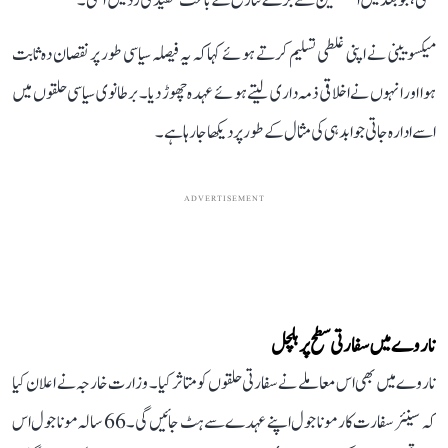
تھی، جو بعد میں ایپسٹین سے جڑے تنازع کے باعث تنقید کی زد میں آ گئی۔
میکسویینی نے اپنی غلطی تسلیم کرتے ہوئے کہا کہ یہ فیصلہ سیاسی طور پر نقصان دہ ثابت
ہوا اور انہوں نے اخلاقی ذمہ داری لیتے ہوئے عہدہ چھوڑ دیا۔ برطانوی سیاسی حلقوں میں
اسے ادارہ جاتی جوابدہی کی مثال کے طور پر دیکھا جا رہا ہے۔
ADVERTISEMENT
ناروے میں سفارتی سطح پر ہلچل
ناروے میں بھی اس معاملے نے سفارتی حلقوں کو متاثر کیا۔ وزارت خارجہ نے اعلان کیا
کہ سینئر سفارت کار مونا جول اپنے عہدے سے ہٹ جائیں گی۔ 66 سالہ مونا جول اس