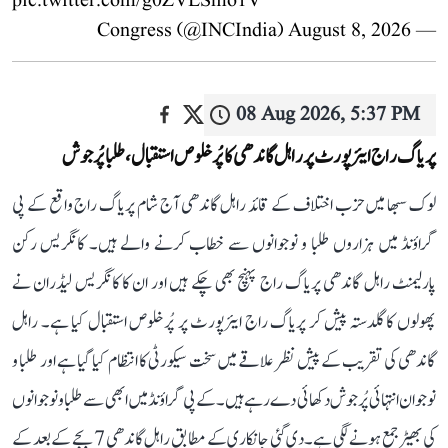
pic.twitter.com/g0ZVLSmo1V
August 8, 2026
— Congress (@INCIndia)
08 Aug 2026, 5:37 PM
پریاگ راج ایئرپورٹ پر راہل گاندھی کا پُرخلوص استقبال، طلبا پُرجوش
لوک سبھا میں حزب اختلاف کے قائد راہل گاندھی آج شام پریاگ راج واقع کے پی
گراؤنڈ میں ہزاروں طلبا و نوجوانوں سے خطاب کرنے والے ہیں۔ کانگریس رکن
پارلیمنٹ راہل گاندھی پریاگ راج پہنچ بھی چکے ہیں اور ان کا کانگریس لیڈران نے
پھولوں کا گلدستہ پیش کر پریاگ راج ایئرپورٹ پر پُرخلوص استقبال کیا ہے۔ راہل
گاندھی کی تقریب کے پیش نظر علاقے میں سخت سیکورٹی کا انتظام کیا گیا ہے اور طلبا و
نوجوان انتہائی پُرجوش دکھائی دے رہے ہیں۔ کے پی گراؤنڈ میں ابھی سے طلبا و نوجوانوں
کی بھیڑ جمع ہونے لگی ہے۔ دی گئی جانکاری کے مطابق راہل گاندھی 7 بجے کے بعد کے