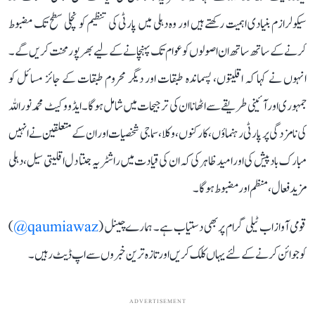
سیکولرازم بنیادی اہمیت رکھتے ہیں اور وہ دہلی میں پارٹی کی تنظیم کو نچلی سطح تک مضبوط
کرنے کے ساتھ ساتھ ان اصولوں کو عوام تک پہنچانے کے لیے بھرپور محنت کریں گے۔
انہوں نے کہا کہ اقلیتوں، پسماندہ طبقات اور دیگر محروم طبقات کے جائز مسائل کو
جمہوری اور آئینی طریقے سے اٹھانا ان کی ترجیحات میں شامل ہوگا۔ ایڈووکیٹ محمد نور اللہ
کی نامزدگی پر پارٹی رہنماؤں، کارکنوں، وکلا، سماجی شخصیات اور ان کے متعلقین نے انہیں
مبارک باد پیش کی اور امید ظاہر کی کہ ان کی قیادت میں راشٹریہ جنتا دل اقلیتی سیل، دہلی
مزید فعال، منظم اور مضبوط ہوگا۔
قومی آواز اب ٹیلی گرام پر بھی دستیاب ہے۔ ہمارے چینل (
qaumiawaz@
)
کو جوائن کرنے کے لئے یہاں کلک کریں اور تازہ ترین خبروں سے اپ ڈیٹ رہیں۔
ADVERTISEMENT