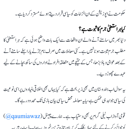
حکومت نے اپوزیشن کے ان الزامات کو سیاسی قرار دیتے ہوئے مسترد کر دیا ہے۔
کیا ہر استعفیٰ جرم کا ثبوت ہے؟
دنیا بھر میں سامنے آنے والے ان واقعات سے ایک بات واضح ہوئی ہے کہ ہر استعفیٰ کا
مطلب جرم ثابت ہونا نہیں ہے۔ کئی معاملات میں صرف نام جڑنے یا رابطے سامنے آنے
کے بعد عوامی دباؤ بڑھا، جس کے نتیجے میں متعلقہ افراد نے اداروں کی ساکھ بچانے کے لیے
عہدے چھوڑ دیے۔
یہ سوال اب ہندوستان میں بھی زیر بحث ہے کہ کیا یہاں بھی اخلاقی بنیادوں پر اسی نوعیت
کی سیاسی جوابدہی ممکن ہے، یا یہ معاملہ محض سیاسی بیان بازی تک محدود رہے گا۔
قومی آواز اب ٹیلی گرام پر بھی دستیاب ہے۔ ہمارے چینل (
qaumiawaz@
)
کو جوائن کرنے کے لئے یہاں کلک کریں اور تازہ ترین خبروں سے اپ ڈیٹ رہیں۔