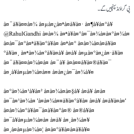
پی گراؤنڈ پہنچیں گے۔
à¤¨à¥à¤¤à¤¾ à¤µà¤¿à¤ªà¤à¥à¤· à¤¶à¥à¤°à¥
@RahulGandhi
à¤à¤¾ à¤ªà¥à¤°à¤¯à¤¾à¤à¤°à¤¾à¤
à¤à¤¯à¤°à¤ªà¥à¤°à¥à¤ à¤ªà¤° à¤à¤¾à¤à¤à¥à¤
°à¥à¤¸ à¤ªà¤¾à¤°à¥à¤à¥ à¤à¥ à¤µà¤°à¤¿à¤·à¥à¤
à¤¨à¥à¤¤à¤¾à¤à¤ à¤¨à¥ à¤à¤¤à¥à¤®à¥à¤¯
à¤¸à¥à¤µà¤¾à¤à¤¤ à¤à¤¿à¤¯à¤¾à¥¤
à¤°à¤¾à¤¹à¥à¤² à¤à¤¾à¤à¤§à¥ à¤à¥ à¤à¤
à¤¯à¤¹à¤¾à¤ 'à¤à¤¾à¤¤à¥à¤°à¥à¤ à¤à¥ à¤à¥à¤à¤'
à¤à¤¾à¤°à¥à¤¯à¤à¥à¤°à¤® à¤®à¥à¤
à¤¯à¥à¤µà¤¾à¤à¤ à¤à¥ à¤¸à¤¾à¤¥
à¤¸à¤à¤µà¤¾à¤¦ à¤à¤°à¥à¤à¤à¥à¥¤