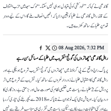
گاندھی نے کہا کہ ’’خودکشی کوئی متبادل ہو ہی نہیں سکتا۔‘‘ لوک سبھا میں حزب اختلاف
کے قائد راہل گاندھی نے طلبا کو یقین دلایا کہ انھیں انصاف ملے گا، اس کے لیے وہ ہر
قدم پر طلبا کے ساتھ کھڑے ہیں۔
08 Aug 2026, 7:32 PM
راہل گاندھی ’چھاتروں کی گونج‘ تقریب میں طلبا کے مسائل سن رہے
پریاگ راج واقع کے پی گراؤنڈ میں ’چھاتروں کی گونج‘ تقریب شروع ہو چکی ہے اور
راہل گاندھی کا استقبال طلبا نے زوردار نعروں کے ساتھ کیا۔ تقریب کے شروع میں اتر
پردیش کے 2 طلبا نے ریاست میں تعلیمی نظام کی صورت حال اور بڑھتی بے روزگاری کا
درد بیان کیا۔ اویناش نامی ایک نوجوان نے بتایا کہ وہ 2018 سے ٹیچر بننے کی تیاری کر رہا
ہے اور کئی امتحانات دے چکا ہے، لیکن ریاست میں تقرری ہی مناسب طریقے سے نہیں