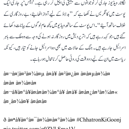
لگاتار ویڈیوز جاری کر نوجوانوں سے یکجہتی کی اپیل کر رہی ہے۔ ’ایکس‘ پر جاری ایک
پوسٹ میں کانگریس نے لکھا ہے کہ ’’بدلاؤ کے لیے آواز اٹھائیے، بے روزگاری کے
خلاف ساتھ آئیے‘‘۔ اس پوسٹ کے ساتھ ویڈیو میں کچھ عام لوگوں کے بیانات دکھائے
گئے ہیں، جو کہہ رہے ہیں کہ اتر پردیش میں روزگار نہ ہونے کی وجہ سے وہ ملک سے باہر
اسرائیل جا رہے ہیں۔ جنگ کے حالات میں بھی وہ اسرائیل جانے کو تیار ہیں، کیونکہ
ریاست میں ان کے لیے دو وقت کی روٹی حاصل کرنا محال ہو رہا ہے۔
à¤¬à¤¦à¤²à¤¾à¤µ à¤à¥ à¤²à¤¿à¤ à¤à¤µà¤¾à¤
à¤à¤ à¤¾à¤à¤
à¤¬à¥à¤°à¥à¤à¤à¤¾à¤°à¥ à¤à¥ à¤à¤¿à¤²à¤¾à¤«
à¤¸à¤¾à¤¥ à¤à¤à¤
ð à¤ªà¥à¤°à¤¯à¤¾à¤à¤°à¤¾à¤
#ChhatronKiGoonj