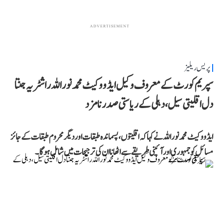
ADVERTISEMENT
پریس ریلیز
سپریم کورٹ کے معروف وکیل ایڈووکیٹ محمد نور اللہ راشٹریہ جنتا
دل اقلیتی سیل، دہلی کے ریاستی صدر نامزد
ایڈووکیٹ محمد نور اللہ نے کہا کہ اقلیتوں، پسماندہ طبقات اور دیگر محروم طبقات کے جائز
مسائل کو جمہوری اور آئینی طریقے سے اٹھانا ان کی ترجیحات میں شامل ہوگا۔