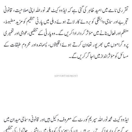
تقرری نامے میں امید ظاہر کی گئی ہے کہ ایڈووکیٹ محمد نور اللہ اپنی صلاحیت، قانونی
تجربے اور سماجی وابستگی کو بروئے کار لاتے ہوئے دہلی میں پارٹی تنظیم کو مزید مضبوط،
منظم اور فعال بنانے میں مؤثر کردار ادا کریں گے۔ وہ پارٹی کے تنظیمی، عوامی اور تعمیری
پروگراموں میں بھرپور تعاون کرتے ہوئے اقلیتوں، پسماندہ اور محروم طبقات کے
مسائل کو مؤثر انداز میں اجاگر کریں گے۔
ADVERTISEMENT
ایڈووکیٹ محمد نور اللہ سپریم کورٹ کے معروف وکیل ہیں اور قانونی و سماجی میدان میں
سرگرم کردار ادا کرتے رہے ہیں۔ ان کی نامزدگی کو دہلی میں راشٹریہ جنتا دل کی تنظیمی