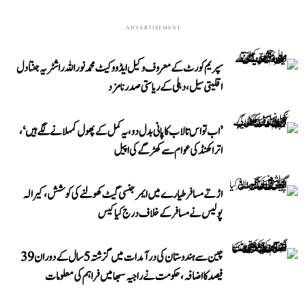
ADVERTISEMENT
سپریم کورٹ کے معروف وکیل ایڈووکیٹ محمد نور اللہ راشٹریہ جنتا دل
اقلیتی سیل، دہلی کے ریاستی صدر نامزد
’اب تو اس تالاب کا پانی بدل دو، یہ کمل کے پھول کمہلانے لگے ہیں‘،
اتراکھنڈ کی عوام سے کھڑگے کی اپیل
اڑتے مسافر طیارے میں ایمرجنسی گیٹ کھولنے کی کوشش، کیرالہ
پولیس نے مسافر کے خلاف درج کیا کیس
چین سے ہندوستان کی درآمدات میں گزشتہ 5 سال کے دوران 39
فیصد کا اضافہ، حکومت نے راجیہ سبھا میں فراہم کی معلومات