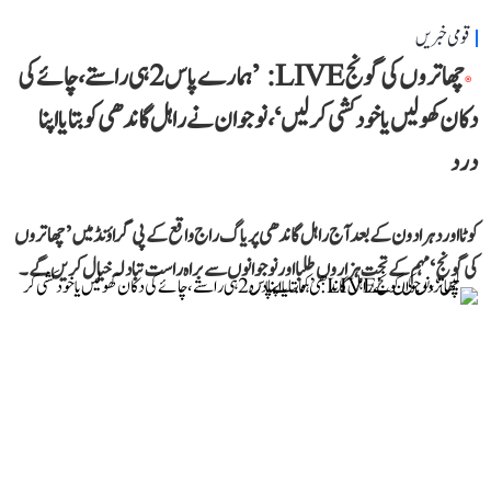
قومی خبریں
چھاتروں کی گونج LIVE: ’ہمارے پاس 2 ہی راستے، چائے کی
دکان کھولیں یا خودکشی کر لیں‘، نوجوان نے راہل گاندھی کو بتایا اپنا
درد
کوٹا اور دہرادون کے بعد آج راہل گاندھی پریاگ راج واقع کے پی گراؤنڈ میں ’چھاتروں
کی گونج‘ مہم کے تحت ہزاروں طلبا اور نوجوانوں سے براہ راست تبادلہ خیال کریں گے۔