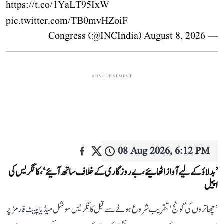
https://t.co/1YaLT95IxW
pic.twitter.com/TB0mvHZoiF
August 8, 2026
— Congress (@INCIndia)
ADVERTISEMENT
08 Aug 2026, 6:12 PM
’بدلاؤ کے لیے آواز اٹھائیے، بے روزگاری کے خلاف ساتھ آئیے‘، کانگریس کی
اپیل
’چھاتروں کی گونج‘ تقریب شروع ہونے سے قبل کانگریس سوشل میڈیا پلیٹ فارمز پر