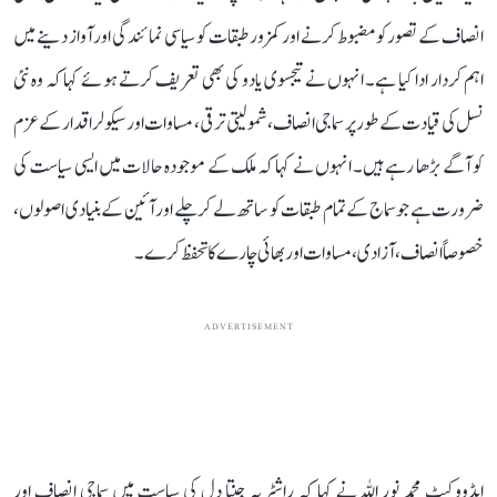
انصاف کے تصور کو مضبوط کرنے اور کمزور طبقات کو سیاسی نمائندگی اور آواز دینے میں
اہم کردار ادا کیا ہے۔ انہوں نے تیجسوی یادو کی بھی تعریف کرتے ہوئے کہا کہ وہ نئی
نسل کی قیادت کے طور پر سماجی انصاف، شمولیتی ترقی، مساوات اور سیکولر اقدار کے عزم
کو آگے بڑھا رہے ہیں۔ انہوں نے کہا کہ ملک کے موجودہ حالات میں ایسی سیاست کی
ضرورت ہے جو سماج کے تمام طبقات کو ساتھ لے کر چلے اور آئین کے بنیادی اصولوں،
خصوصاً انصاف، آزادی، مساوات اور بھائی چارے کا تحفظ کرے۔
ADVERTISEMENT
ایڈووکیٹ محمد نور اللہ نے کہا کہ راشٹریہ جنتا دل کی سیاست میں سماجی انصاف اور