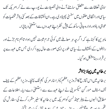
سماجی تعلقات سے متعلق سامنے آنے والی تفصیلات نے یورپ سے لے کر امریکہ تک
سیاسی اور انتظامی حلقوں میں سنسنی پھیلا دی ہے۔ ان انکشافات کے بعد کئی بااثر شخصیات کو
عوامی دباؤ اور ادارہ جاتی ساکھ کے پیش نظر اپنے عہدوں سے استعفیٰ دینا پڑا۔
ماہرین کا کہنا ہے کہ اگرچہ ہر معاملے میں کوئی جرم ثابت نہیں ہوا، تاہم نام جڑنے اور
رابطوں کے انکشاف نے سیاسی طور پر ایسی صورت حال پیدا کر دی جس میں عہدے پر
برقرار رہنا مشکل ہو گیا۔
برطانیہ میں پہلا بڑا اثر
برطانیہ میں اس تنازع کا اثر وزیر اعظم کیئر اسٹارمر کی ٹیم تک پہنچا۔ وزیر اعظم کے چیف
آف اسٹاف مورگن میکسوینی نے اپنے عہدے سے استعفیٰ دے دیا۔ اطلاعات کے
مطابق انہوں نے پیٹر مینڈلسن کو امریکہ میں برطانیہ کا سفیر مقرر کرنے کی سفارش کی