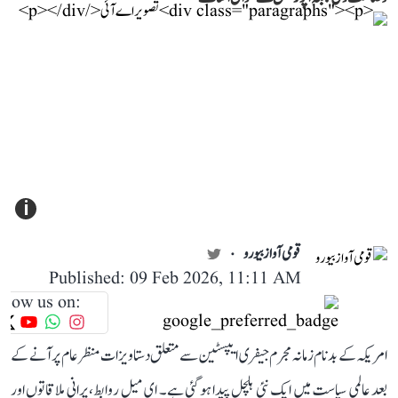
i
قومی آواز بیورو
Published: 09 Feb 2026, 11:11 AM
llow us on:
امریکہ کے بدنام زمانہ مجرم جیفری ایپسٹین سے متعلق دستاویزات منظر عام پر آنے کے
بعد عالمی سیاست میں ایک نئی ہلچل پیدا ہو گئی ہے۔ ای میل روابط، پرانی ملاقاتوں اور