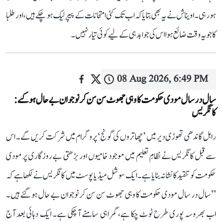
ہو رہی۔ اویناش نے یہ بھی بتایا کہ اب تک کئی امتحانات کے پیپر لیک ہو چکے ہیں، اور طلبا
کا جو یہ وقت ضائع ہوا اس کی جوابدہی کے لیے کوئی تیار نہیں۔
08 Aug 2026, 6:49 PM
سال در سال مودی حکومت کا وہی جھوٹ سن سن کر نوجوان بے حال ہو گئے:
کانگریس
راہل گاندھی تھوڑی دیر میں ’چھاتروں کی گونج‘ پروگرام میں شرکت کریں گے۔ اس
سے قبل کانگریس نے نظامِ تعلیم میں موجود خامیوں اور بڑھتی بے روزگاری پر مودی
حکومت کو تنقید کا نشانہ بنایا ہے۔ ایک سوشل میڈیا پوسٹ میں کانگریس نے لکھا ہے کہ
’’سال در سال مودی حکومت کا وہی جھوٹ سن سن کر نوجوان بے حال ہو گئے ہیں۔
اب بھروسہ پوری طرح ٹوٹ چکا ہے، گمراہی سامنے آ چکی ہے۔ ایک دہائی بعد آج