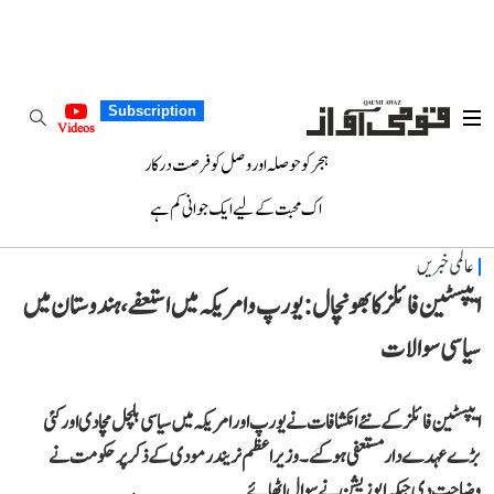
Subscription
Videos
ہجر کو حوصلہ اور وصل کو فرصت درکار
اک محبت کے لیے ایک جوانی کم ہے
عالمی خبریں
ایپسٹین فائلز کا بھونچال: یورپ و امریکہ میں استعفے، ہندوستان میں
سیاسی سوالات
ایپسٹین فائلز کے نئے انکشافات نے یورپ اور امریکہ میں سیاسی ہلچل مچا دی اور کئی
بڑے عہدے دار مستعفی ہو گئے۔ وزیر اعظم نریندر مودی کے ذکر پر حکومت نے
وضاحت دی جبکہ اپوزیشن نے سوال اٹھائے