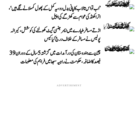
’اب تو اس تالاب کا پانی بدل دو، یہ کمل کے پھول کمہلانے لگے ہیں‘،
اتراکھنڈ کی عوام سے کھڑگے کی اپیل
اڑتے مسافر طیارے میں ایمرجنسی گیٹ کھولنے کی کوشش، کیرالہ
پولیس نے مسافر کے خلاف درج کیا کیس
چین سے ہندوستان کی درآمدات میں گزشتہ 5 سال کے دوران 39
فیصد کا اضافہ، حکومت نے راجیہ سبھا میں فراہم کی معلومات
ADVERTISEMENT