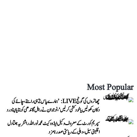
Most Popular
چھاتروں کی گونج LIVE: ’ہمارے پاس 2 ہی راستے، چائے کی
دکان کھولیں یا خودکشی کر لیں‘، نوجوان نے راہل گاندھی کو بتایا اپنا درد
سپریم کورٹ کے معروف وکیل ایڈووکیٹ محمد نور اللہ راشٹریہ جنتا دل
اقلیتی سیل، دہلی کے ریاستی صدر نامزد