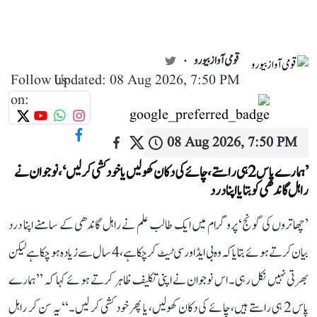
قومی آواز بیورو
Follow us
Updated: 08 Aug 2026, 7:50 PM
on:
08 Aug 2026, 7:50 PM
’ہمارے پاس 2 ہی راستے، چائے کی دکان کھولیں یا خودکشی کر لیں‘، نوجوان نے
راہل گاندھی کو بتایا اپنا درد
’چھاتروں کی گونج‘ پروگرام میں ایک طالب علم نے راہل گاندھی کے سامنے اپنا درد
بیان کرتے ہوئے بتایا کہ وہ بی ایڈ اور سی ٹیٹ کر چکا ہے، 4 سال سے زیادہ ہو چکا ہے لیکن
بھرتی نہیں نکل رہی۔ اس نوجوان نے اپنی تکلیف ظاہر کرتے ہوئے کہا کہ ’’ہمارے
پاس 2 ہی راستے ہیں، چائے کی دکان کھولیں، یا پھر خود کشی کر لیں۔‘‘ یہ سن کر راہل