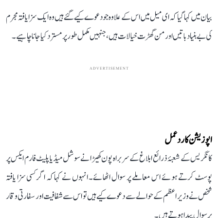
بیان میں کہا گیا کہ ای میل میں اس کے علاوہ جو دعوے کیے گئے ہیں وہ ایک سزا یافتہ مجرم
کی بے بنیاد باتیں اور من گھڑت خیالات ہیں، جنہیں مکمل طور پر مسترد کیا جانا چاہیے۔
ADVERTISEMENT
اپوزیشن کا ردعمل
کانگریس کے شعبۂ ذرائع ابلاغ کے سربراہ پون کھیڑا نے سوشل میڈیا پلیٹ فارم ایکس پر
پوسٹ کرتے ہوئے اس معاملے پر سوال اٹھائے۔ انہوں نے کہا کہ اگر کسی سزا یافتہ
شخص نے وزیر اعظم کے حوالے سے دعوے کیے ہیں تو اس سے شفافیت اور سفارتی وقار
پر سوال پیدا ہوتے ہیں۔