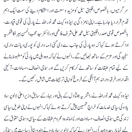
سرگرمیوں، بالخصوص اقلیتی سیل کو مزید وسعت اور استحکام دینے کی سمت ایک اہم
قدم قرار دیا جا رہا ہے۔ اپنی نامزدگی پر ایڈووکیٹ محمد نور اللہ نے پارٹی کی قومی قیادت،
بالخصوص قومی صدر اقلیتی سیل محمد علی اشرف فاطمی اور ڈاکٹر سید محب الحسن ہیرا کا شکریہ
ادا کرتے ہوئے کہا کہ وہ پارٹی کی جانب سے دی گئی ذمہ داری کو پوری دیانت داری،
سنجیدگی اور عزم کے ساتھ نبھائیں گے۔ انہوں نے کہا کہ وہ دہلی میں پارٹی کو مضبوط بنانے
کے لیے تمام طبقات کو ساتھ لے کر کام کریں گے اور سماجی انصاف، مساوات، آئینی
اقدار اور فرقہ وارانہ ہم آہنگی کے فروغ کو اپنی ترجیحات میں شامل رکھیں گے۔
ایڈووکیٹ محمد نور اللہ نے راشٹریہ جنتا دل کے بانی اور بہار کے سابق وزیر اعلیٰ لالو پرساد
یادو کی سیاسی خدمات کو خراجِ تحسین پیش کرتے ہوئے کہا کہ انہوں نے اپنی طویل سیاسی
زندگی میں سماجی انصاف، مساوات اور پسماندہ و محروم طبقات کے سیاسی و سماجی حقوق کے
لیے نمایاں جدوجہد کی۔ انہوں نے کہا کہ لالو پرساد یادو نے ہندوستانی سیاست میں سماجی