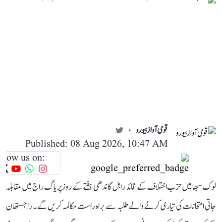
قومی آواز بیورو
Published: 08 Aug 2026, 10:47 AM
llow us on:
لوک سبھا میں حزب اختلاف کے قائد راہل گاندھی ہفتے کے روز پریاگ راج میں مقابلہ
جاتی امتحانات کی تیاری کرنے والے طلبہ سے براہ راست مکالمہ کریں گے۔ راجستھان