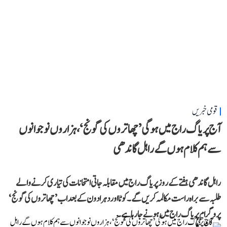
قومی خبریں
آج پریاگ راج میں ہوگی ’چھاتروں کی گونج‘، ہزاروں نوجوانوں
سے ہم کلام ہوں گے راہل گاندھی
راہل گاندھی ہفتے کے روز پریاگ راج میں مقابلہ جاتی امتحانات کی تیاری کرنے والے
طلبہ سے براہ راست مکالمہ کریں گے۔ کوٹا اور دہرادون کے بعد اب ’چھاتروں کی گونج‘
پروگرام پریاگ راج میں ہونے جا رہا ہے۔