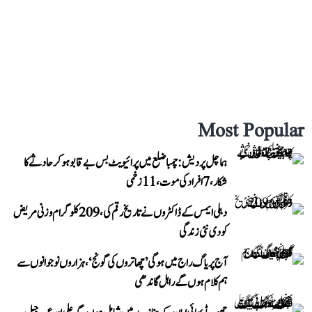
Most Popular
ہماچل پردیش: چمبا ضلع میں پرائیویٹ بس بے قابو ہوکر حادثے کا
شکار، 7 افراد کی موت، 11 زخمی
دہلی ایمس کے ڈاکٹروں نے تاریخ رقم کی، 209 کلوگرام وزنی مریض
کو دی نئی زندگی
آج پریاگ راج میں ہوگی ’چھاتروں کی گونج‘، ہزاروں نوجوانوں سے
ہم کلام ہوں گے راہل گاندھی