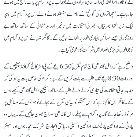
کے کوٹا اور اتراکھنڈ کی راجدھانی دہرادون کے بعد اب یہ پروگرام پریاگ راج میں ہونے
جا رہا ہے۔ ’چھاتروں کی گونج‘ کے نام سے منعقد ہونے والے اس پروگرام میں پیپر
لیک، زیر التوا بھرتیاں، بھرتی امتحانات میں تاخیر، اور بدعنوانی کے ساتھ ساتھ بے
روزگاری جیسے مسائل بنیادی طور پر اٹھائے جائیں گے۔ کانگریس نے اس پروگرام میں
نوجوانوں کی بڑی تعداد میں شرکت کا دعویٰ کیا ہے۔
واضح رہے کہ راہل گاندھی آج شام تقریباً 6:30 بجے کے پی انٹر کالج گراؤنڈ پہنچیں گے
اور رات 8:30 بجے تک طلبہ سے بات کریں گے۔ پروگرام کی خاص بات یہ ہوگی کہ
مقابلہ جاتی امتحانات کی تیاری کرنے والے طلبہ کے ساتھ اسٹیج پر راہل گاندھی اکیلے ہوں
گے۔ کانگریس کا کہنا ہے کہ اس گفتگو کو سیاسی تقریر کے بجائے نوجوانوں کے مسائل پر
مرکوز رکھا جائے گا۔ پروگرام سے پہلے راہل گاندھی سوراج بھون جائیں گے۔ یہاں وہ
پارٹی کے اراکین پارلیمنٹ، اراکین اسمبلی، ریاستی انچارج، شریک انچارجوں اور سینئر