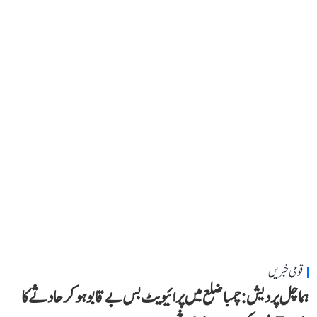
قومی خبریں
ہماچل پردیش: چمبا ضلع میں پرائیویٹ بس بے قابو ہوکر حادثے کا