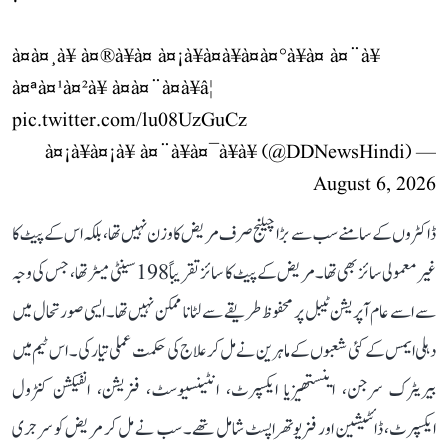
à¤à¤¸à¥ à¤®à¥à¤ à¤¡à¥à¤à¥à¤à¤°à¥à¤ à¤¨à¥
à¤ªà¤¹à¤²à¥ à¤à¤¨à¤à¥â¦
pic.twitter.com/lu08UzGuCz
— à¤¡à¥à¤¡à¥ à¤¨à¥à¤¯à¥à¥ (@DDNewsHindi)
August 6, 2026
ڈاکٹروں کے سامنے سب سے بڑا چیلنج صرف مریض کا وزن نہیں تھا، بلکہ اس کے پیٹ کا
غیر معمولی سائز بھی تھا۔ مریض کے پیٹ کا سائز تقریباً 198 سینٹی میٹر تھا، جس کی وجہ
سے اسے عام آپریشن ٹیبل پر محفوظ طریقے سے لٹانا ممکن نہیں تھا۔ ایسی صورتحال میں
دہلی ایمس کے کئی شعبوں کے ماہرین نے مل کر علاج کی حکمت عملی تیار کی۔ اس ٹیم میں
بیریٹرک سرجن، اینستھیزیا ایکسپرٹ، انٹینسیوسٹ، فزیشن، انفیکشن کنٹرول
ایکسپرٹ، ڈائٹیشین اور فزیوتھراپسٹ شامل تھے۔ سب نے مل کر مریض کو سرجری