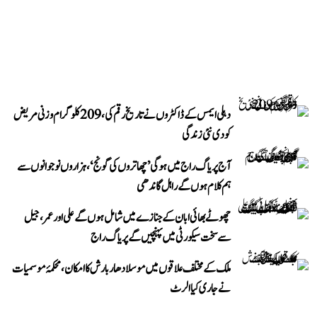
دہلی ایمس کے ڈاکٹروں نے تاریخ رقم کی، 209 کلوگرام وزنی مریض
کو دی نئی زندگی
آج پریاگ راج میں ہوگی ’چھاتروں کی گونج‘، ہزاروں نوجوانوں سے
ہم کلام ہوں گے راہل گاندھی
چھوٹے بھائی ابان کے جنازے میں شامل ہوں گے علی اور عمر، جیل
سے سخت سیکورٹی میں پہنچیں گے پریاگ راج
ملک کے مختلف علاقوں میں موسلادھار بارش کا امکان، محکمۂ موسمیات
نے جاری کیا الرٹ