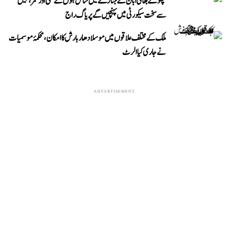
چھوٹے بھائی ابان کے جنازے میں شامل ہوں گے علی اور عمر، جیل
سے سخت سیکورٹی میں پہنچیں گے پریاگ راج
ملک کے مختلف علاقوں میں موسلادھار بارش کا امکان، محکمۂ موسمیات
نے جاری کیا الرٹ
ADVERTISEMENT