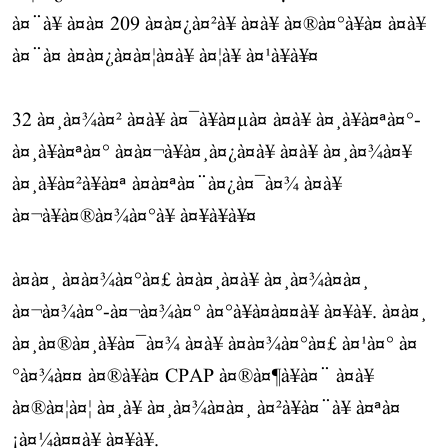
à¤¨à¥ à¤à¤ 209 à¤à¤¿à¤²à¥ à¤à¥ à¤®à¤°à¥à¤ à¤à¥
à¤¨à¤ à¤à¤¿à¤à¤¦à¤à¥ à¤¦à¥ à¤¹à¥à¥¤
32 à¤¸à¤¾à¤² à¤à¥ à¤¯à¥à¤µà¤ à¤à¥ à¤¸à¥à¤ªà¤°-
à¤¸à¥à¤ªà¤° à¤à¤¬à¥à¤¸à¤¿à¤à¥ à¤à¥ à¤¸à¤¾à¤¥
à¤¸à¥à¤²à¥à¤ª à¤à¤ªà¤¨à¤¿à¤¯à¤¾ à¤à¥
à¤¬à¥à¤®à¤¾à¤°à¥ à¤¥à¥à¥¤
à¤à¤¸ à¤à¤¾à¤°à¤£ à¤à¤¸à¤à¥ à¤¸à¤¾à¤à¤¸
à¤¬à¤¾à¤°-à¤¬à¤¾à¤° à¤°à¥à¤à¤¤à¥ à¤¥à¥. à¤à¤¸
à¤¸à¤®à¤¸à¥à¤¯à¤¾ à¤à¥ à¤à¤¾à¤°à¤£ à¤¹à¤° à¤
°à¤¾à¤¤ à¤®à¥à¤ CPAP à¤®à¤¶à¥à¤¨ à¤à¥
à¤®à¤¦à¤¦ à¤¸à¥ à¤¸à¤¾à¤à¤¸ à¤²à¥à¤¨à¥ à¤ªà¤
¡à¤¼à¤¤à¥ à¤¥à¥.