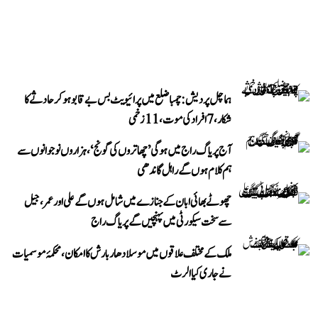
ہماچل پردیش: چمبا ضلع میں پرائیویٹ بس بے قابو ہوکر حادثے کا
شکار، 7 افراد کی موت، 11 زخمی
آج پریاگ راج میں ہوگی ’چھاتروں کی گونج‘، ہزاروں نوجوانوں سے
ہم کلام ہوں گے راہل گاندھی
چھوٹے بھائی ابان کے جنازے میں شامل ہوں گے علی اور عمر، جیل
سے سخت سیکورٹی میں پہنچیں گے پریاگ راج
ملک کے مختلف علاقوں میں موسلادھار بارش کا امکان، محکمۂ موسمیات
نے جاری کیا الرٹ