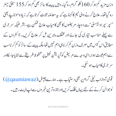
وزن مزید کم ہو کر 160 کلوگرام رہ گیا۔ وہیں پیٹ کا سائز بھی کم ہو کر 155 سینٹی میٹر
رہ گیا تھا۔ علاج کرنے والی ٹیم کا کہنا ہے کہ یہ معاملہ ثابت کرتا ہے کہ زیادہ موٹاپے یعنی
’سپر سپر اوبیسٹی‘ سے دوچار مریضوں کا بھی کامیاب علاج ممکن ہے، بشرطیکہ سرجری
سے پہلے مناسب تیاری کی جائے اور مختلف ماہرین مل کر علاج کریں۔ ڈاکٹروں کے
مطابق اس کیس میں صرف وزن کم کرنا ہی اہم نہیں تھا، بلکہ پیٹ کے سائز کو کم کرنا سب
سے اہم ثابت ہوا۔ اسی وجہ سے مریض کو آپریشن ٹیبل پر محفوظ طریقے سے لٹایا جا سکا اور
سرجری کامیاب ہو سکی۔
قومی آواز اب ٹیلی گرام پر بھی دستیاب ہے۔ ہمارے چینل (
qaumiawaz@
)
کو جوائن کرنے کے لئے یہاں کلک کریں اور تازہ ترین خبروں سے اپ ڈیٹ رہیں۔
ADVERTISEMENT