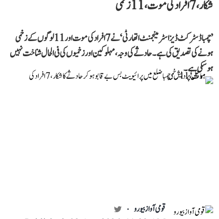
شکار، 7 افراد کی موت، 11 زخمی
’چمبا ڈسٹرکٹ ڈیزاسٹر مینجمنٹ اتھارٹی‘ نے 7 افراد کی موت اور 11 لوگوں کے زخمی
ہونے کی تصدیق کی ہے۔ حادثے کی وجہ، مہلوکین اور زخمیوں کی فی الحال شناخت نہیں
ہو سکی ہے۔
قومی آواز بیورو