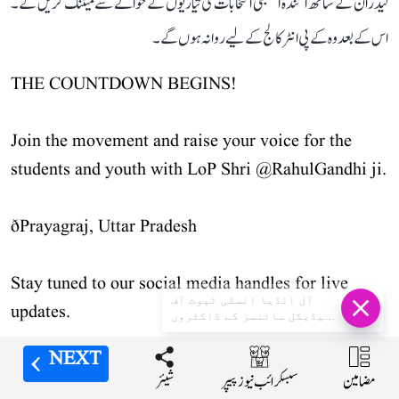
لیڈران کے ساتھ آئندہ اسمبلی انتخابات کی تیاریوں کے حوالے سے میٹنگ کریں گے۔
اس کے بعد وہ کے پی انٹر کالج کے لیے روانہ ہوں گے۔
THE COUNTDOWN BEGINS!
Join the movement and raise your voice for the
students and youth with LoP Shri
@RahulGandhi
ji.
ðPrayagraj, Uttar Pradesh
Stay tuned to our social media handles for live
آل انڈیا انسٹی ٹیوٹ آف
updates.
میڈیکل سائنسز کے ڈاکٹروں
نے رقم کی تاریخ، 209 کلو
کے مریض کو دی نئی زندگی
NEXT
NEXT
NEXT
NEXT
ðº
https://t.co/PyuzChgH3J
مضامین
مضامین
مضامین
مضامین
شیئر
شیئر
شیئر
شیئر
سبسکرائب نیوز پیپر
سبسکرائب نیوز پیپر
سبسکرائب نیوز پیپر
سبسکرائب نیوز پیپر