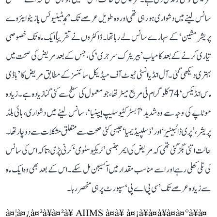
سانس لینے میں دشواری ہو رہی تھی اور وہ طویل عرصے تک ’کنٹینیوئس پازیٹو ایئروے
پریشر مشین‘ کے سہارے سانس لے رہا تھا۔ ڈاکٹروں نے تقریباً ایک ماہ تک خصوصی
تیاری کرنے کے بعد کامیاب ’بیریٹرک سرجری‘ کی، جس کے بعد مریض کی صحت میں
بہتری دیکھی گئی۔ آل انڈیا انسٹی ٹیوٹ آف میڈیکل سائنسز کے مطابق مریض کا ’باڈی
ماس انڈیکس‘ 74 کلوگرام فی مربع میٹر تھا، جو معمول کی سطح سے کئی گنا زیادہ ہے۔ زیادہ
موٹاپے کی وجہ سے وہ شدید ’آبسٹرکٹیو سلیپ ایپنیا‘، سانس لینے میں دشواری، ہائی بلڈ
پریشر، ’پری ڈائبیٹیز‘ اور ’ڈسلپیڈیمیا‘ جیسی کئی صحت سے متعلق مشکلات سے دوچار تھا۔
حالت اتنی بگڑ گئی تھی کہ مریض کی ایمرجنسی ’ٹریکیوسٹومی‘ کرنی پڑی، تاکہ اس کی سانس
کی نلی کھلی رہے اور اسے مناسب مقدار میں آکسیجن مل سکے۔ اس کے بعد بھی وہ ایک ماہ
سے زیادہ عرصے تک ’سی پی اے پی‘ سپورٹ پر ہی منحصر رہا۔
à¤¦à¤¿à¤²à¥à¤²à¥ AIIMS à¤à¥ à¤¡à¥à¤à¥à¤à¤°à¥à¤