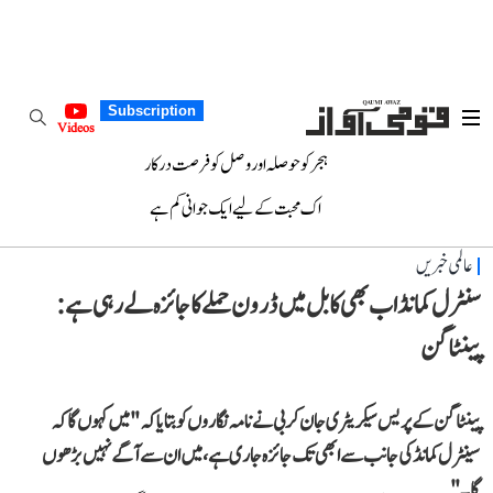
Subscription
Videos
ہجر کو حوصلہ اور وصل کو فرصت درکار
اک محبت کے لیے ایک جوانی کم ہے
عالمی خبریں
سنٹرل کمانڈ اب بھی کابل میں ڈرون حملے کا جائزہ لے رہی ہے:
پینٹاگن
پینٹاگن کے پریس سیکریٹری جان کربی نے نامہ نگاروں کو بتایا کہ "میں کہوں گا کہ
سینٹرل کمانڈ کی جانب سے ابھی تک جائزہ جاری ہے، میں ان سے آگے نہیں بڑھوں
گا۔"