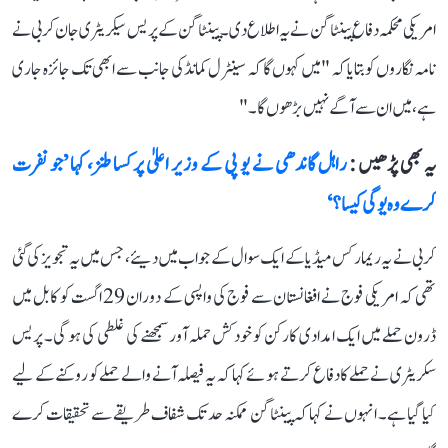
امریکی محکمہ دفاع پینٹاگن نے یہ اطلاع دی۔ پینٹاگن کے پریس سیکریٹری جان کربی نے
نامہ نگاروں کو بتایا کہ "میں کہوں گا کہ سینٹرل کمانڈ کی جانب سے ابھی تک جائزہ جاری
ہے، میں ان سے آگے نہیں بڑھوں گا۔"
یہ بھی پڑھیں :
راہل گاندھی نے یو پی کے وزیر اعلیٰ پر کسا طنز، کہا ’جو نفرت
کرے وہ یوگی کیسا؟‘
کربی نے یہ ریمارکس میڈیا کے ایک سوال کے جواب میں دیئے، جس میں یہ تجویز کی گئی
تھی کہ امریکی فوج نے افغانستان سے فوج کی واپسی کے دوران 29 اگست کو کابل میں
ڈرون حملے میں ایک امدادی کارکن کو خودکش حملہ آور سمجھنے کی غلطی کی ہو گی۔ پریس
سکریٹری نے حملے کا دفاع کرتے ہوئے کہا کہ یہ فیصلہ آنے والے حملے کو روکنے کے لیے
کیا گیا ہے۔ انہوں نے کہا کہ پینٹاگن ممکنہ حد تک شفاف طریقے سے تحقیقات کرے