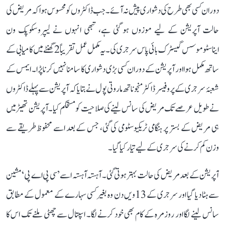
دوران کسی بھی طرح کی دشواری پیش نہ آئے۔ جب ڈاکٹروں کو محسوس ہوا کہ مریض کی
حالت آپریشن کے لیے موزوں ہو گئی ہے، تبھی انہوں نے لیپروسکوپک ون
ایناسٹوموسس گیسٹرک بائی پاس سرجری کی۔ یہ مکمل عمل تقریباً 2 گھنٹے میں کامیابی کے
ساتھ مکمل ہوا اور آپریشن کے دوران کسی بڑی دشواری کا سامنا نہیں کرنا پڑا۔ ایمس کے
شعبۂ سرجری کے پروفیسر ڈاکٹر منجوناتھ ماروتی پول نے بتایا کہ آپریشن سے پہلے ڈاکٹروں
نے طویل عرصے تک مریض کی سانس لینے کی صلاحیت کو مستحکم کیا۔ آپریشن تھیٹر میں
ہی مریض کے بستر پر ہنگامی ٹریکیوسٹومی کی گئی، جس کے بعد اسے محفوظ طریقے سے
وزن کم کرنے کی سرجری کے لیے تیار کیا گیا۔
آپریشن کے بعد مریض کی حالت بہتر ہوتی گئی۔ آہستہ آہستہ اسے ’سی پی اے پی‘ مشین
سے ہٹا دیا گیا اور سرجری کے 13ویں دن وہ بغیر کسی سہارے کے معمول کے مطابق
سانس لینے لگا اور روزمرہ کے کام بھی خود کرنے لگا۔ اسپتال سے چھٹی ملنے تک اس کا