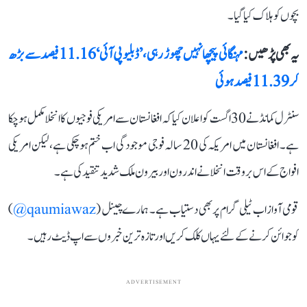
بچوں کو ہلاک کیا گیا۔
یہ بھی پڑھیں :
مہنگائی پیچھا نہیں چھوڑ رہی،’ڈبلیو پی آئی‘ 11.16 فیصد سے بڑھ
کر 11.39 فیصد ہوئی
سنٹرل کمانڈ نے 30 اگست کو اعلان کیا کہ افغانستان سے امریکی فوجیوں کا انخلا مکمل ہو چکا
ہے۔ افغانستان میں امریکہ کی 20 سالہ فوجی موجودگی اب ختم ہوچکی ہے، لیکن امریکی
افواج کے اس بروقت انخلا نے اندرون اور بیرون ملک شدید تنقید کی ہے۔
قومی آواز اب ٹیلی گرام پر بھی دستیاب ہے۔ ہمارے چینل (
qaumiawaz@
)
کو جوائن کرنے کے لئے یہاں کلک کریں اور تازہ ترین خبروں سے اپ ڈیٹ رہیں۔
ADVERTISEMENT