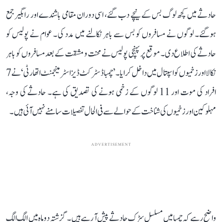
حادثے میں کچھ لوگ بس کے نیچے دب گئے، اسی دوران مقامی باشندے اور راہگیر جمع
ہوگئے۔ لوگوں نے مسافروں کو بس سے باہر نکالنے میں مدد کی۔ عوام نے پولیس کو
حادثے کی اطلاع دی۔ موقع پر پہنچی پولیس نے محنت و مشقت کے بعد مسافروں کو باہر
نکالا اور زخمیوں کو اسپتال میں داخل کرایا۔ ’چمبا ڈسٹرکٹ ڈیزاسٹر مینجمنٹ اتھارٹی‘ نے 7
افراد کی موت اور 11 لوگوں کے زخمی ہونے کی تصدیق کی ہے۔ حادثے کی وجہ،
مہلوکین اور زخمیوں کی شناخت کے حوالے سے فی الحال تفصیلات سامنے نہیں آئی ہیں۔
ADVERTISEMENT
واضح رہے کہ چمبا میں مسلسل سڑک حادثے پیش آ رہے ہیں۔ گزشتہ دو ماہ میں الگ الگ