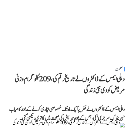
صحت
دہلی ایمس کے ڈاکٹروں نے تاریخ رقم کی، 209 کلوگرام وزنی
مریض کو دی نئی زندگی
دہلی ایمس کے ڈاکٹروں نے تقریباً ایک ماہ تک خصوصی تیاری کرنے کے بعد کامیاب
’بیریٹرک سرجری‘ کی، جس کے بعد مریض کی صحت میں بہتری دیکھی گئی۔