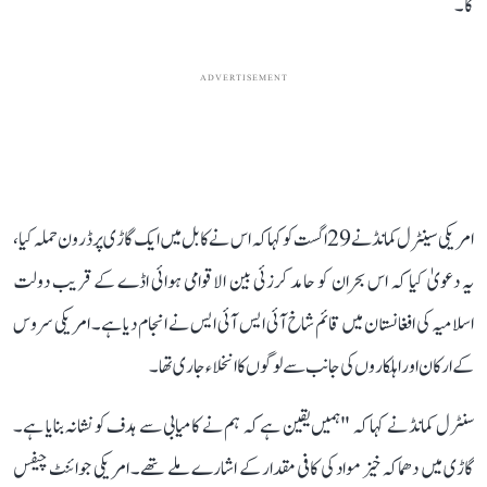
گا۔
ADVERTISEMENT
امریکی سینٹرل کمانڈ نے 29 اگست کو کہا کہ اس نے کابل میں ایک گاڑی پر ڈرون حملہ کیا،
یہ دعویٰ کیا کہ اس بحران کو حامد کرزئی بین الاقوامی ہوائی اڈے کے قریب دولت
اسلامیہ کی افغانستان میں قائم شاخ آئی ایس آئی ایس نے انجام دیا ہے۔ امریکی سروس
کے ارکان اور اہلکاروں کی جانب سے لوگوں کا انخلاء جاری تھا۔
سنٹرل کمانڈ نے کہا کہ "ہمیں یقین ہے کہ ہم نے کامیابی سے ہدف کو نشانہ بنایا ہے۔
گاڑی میں دھماکہ خیز مواد کی کافی مقدار کے اشارے ملے تھے۔ امریکی جوائنٹ چیفس