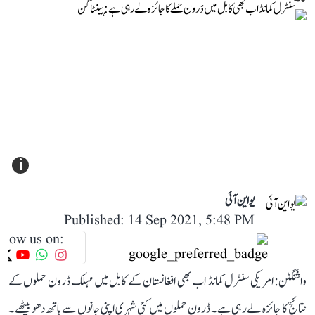
i
یو این آئی
Published: 14 Sep 2021, 5:48 PM
llow us on:
واشنگٹن: امریکی سنٹرل کمانڈ اب بھی افغانستان کے کابل میں مہلک ڈرون حملوں کے
نتائج کا جائزہ لے رہی ہے۔ ڈرون حملوں میں کئی شہری اپنی جانوں سے ہاتھ دھو بیٹھے۔