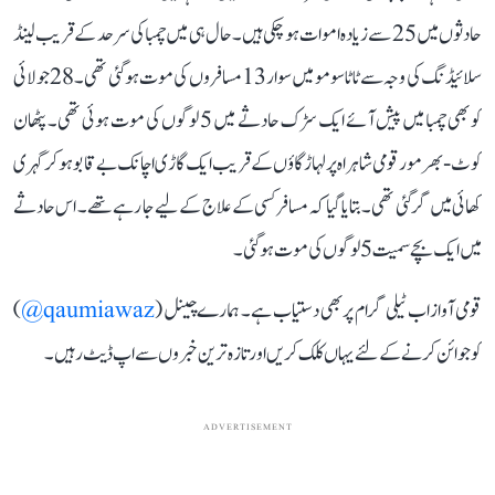
حادثوں میں 25 سے زیادہ اموات ہو چکی ہیں۔ حال ہی میں چمبا کی سرحد کے قریب لینڈ
سلائیڈنگ کی وجہ سے ٹاٹا سومو میں سوار 13 مسافروں کی موت ہو گئی تھی۔ 28جولائی
کو بھی چمبا میں پیش آئے ایک سڑک حادثے میں 5 لوگوں کی موت ہوئی تھی۔ پٹھان
کوٹ-بھرمور قومی شاہراہ پر لہاڑ گاؤں کے قریب ایک گاڑی اچانک بے قابو ہو کر گہری
کھائی میں گر گئی تھی۔ بتایا گیا کہ مسافر کسی کے علاج کے لیے جا رہے تھے۔ اس حادثے
میں ایک بچے سمیت 5 لوگوں کی موت ہو گئی۔
قومی آواز اب ٹیلی گرام پر بھی دستیاب ہے۔ ہمارے چینل (
qaumiawaz@
)
کو جوائن کرنے کے لئے یہاں کلک کریں اور تازہ ترین خبروں سے اپ ڈیٹ رہیں۔
ADVERTISEMENT