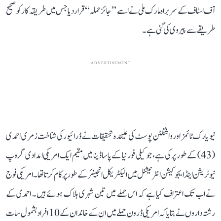
آف اسٹاف کے سربراہ مارک ملی نے اسے ’’ جائز حملہ ‘‘ قرار دیا جس میں طریقہ کار کو صحیح
طریقے سے پیروی کی گئی ہے۔
ADVERTISEMENT
نیو یارک ٹائمز اور واشنگٹن پوسٹ کی علیحدہ تحقیقات نے ڈرائیور کی شناخت زمری احمدی
(43) کے طور پر کی ہے، جو کیلی فورنیا کے پاساڈینا میں مقیم ایک امریکی امدادی گروپ
نیوٹریشن اینڈ ایجوکیشن انٹرنیشنل میں الیکٹریکل انجینئر کے طور پر کام کرتا تھا۔ امریکی فوج
نے اب تک اعتراف کیا ہے کہ اس حملے میں تین شہری ہلاک ہوئے ہیں۔ احمدی کے
رشتہ داروں نے بتایا کہ امریکی ڈرون حملے میں ان کے خاندان کے 10 افراد بشمول سات