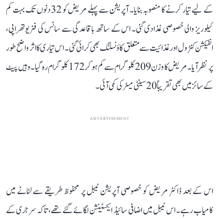
کے لیے تیار کرنے کا منصوبہ بنایا۔ آپریشن سے پہلے مریض کو 32 دنوں تک بہت کم
کیلوریز والی خصوصی غذا دی گئی۔ اس کے ساتھ باقاعدگی سے سانس کی فزیوتھراپی،
انفیکشن کنٹرول اور غذائیت سے متعلق کاؤنسلنگ بھی کرائی گئی۔ اس تیاری کا اثر واضح طور
پر نظر آیا۔ مریض کا وزن 209 کلوگرام سے کم ہو کر 172 کلوگرام رہ گیا۔ وہیں پیٹ
کے سائز میں بھی تقریباً 20 سینٹی میٹر کی کمی آئی۔
ADVERTISEMENT
اس کے بعد ڈاکٹر مریض کو خصوصی آپریشن ٹیبل پر محفوظ طریقے سے لٹانے میں
کامیاب رہے۔ اس ٹیبل میں اضافی سائیڈ ایکسٹینشن لگائے گئے تھے، تاکہ سرجری کے