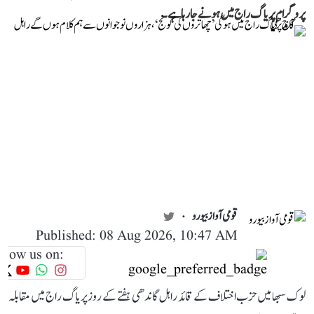
پروگرام پریاگ راج میں ہونے جا رہا ہے۔
قومی آواز بیورو
Published: 08 Aug 2026, 10:47 AM
llow us on:
لوک سبھا میں حزب اختلاف کے قائد راہل گاندھی ہفتے کے روز پریاگ راج میں مقابلہ