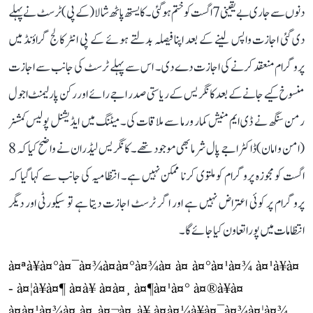
دنوں سے جاری بے یقینی 7 اگست کو ختم ہو گئی۔ کایستھ پاٹھ شالا (کے پی) ٹرسٹ نے پہلے
دی گئی اجازت واپس لینے کے بعد اپنا فیصلہ بدلتے ہوئے کے پی انٹر کالج گراؤنڈ میں
پروگرام منعقد کرنے کی اجازت دے دی۔ اس سے پہلے ٹرسٹ کی جانب سے اجازت
منسوخ کیے جانے کے بعد کانگریس کے ریاستی صدر اجے رائے اور رکن پارلیمنٹ اجول
رمن سنگھ نے ڈی ایم منیش کمار ورما سے ملاقات کی۔ میٹنگ میں ایڈیشنل پولیس کمشنر
(امن و امان) ڈاکٹر اجے پال شرما بھی موجود تھے۔ کانگریس لیڈران نے واضح کیا کہ 8
اگست کو مجوزہ پروگرام کو ملتوی کرنا ممکن نہیں ہے۔ انتظامیہ کی جانب سے کہا گیا کہ
پروگرام پر کوئی اعتراض نہیں ہے اور اگر ٹرسٹ اجازت دیتا ہے تو سیکورٹی اور دیگر
انتظامات میں پورا تعاون کیا جائے گا۔
à¤ªà¥à¤°à¤¯à¤¾à¤à¤°à¤¾à¤ à¤ à¤°à¤¹à¤¾ à¤¹à¥à¤
- à¤¦à¥à¤¶ à¤à¥ à¤à¤¸ à¤¶à¤¹à¤° à¤®à¥à¤
à¤à¤¹à¤¾à¤ à¤¸à¤¬à¤¸à¥ à¤à¤¼à¥à¤¯à¤¾à¤¦à¤¾