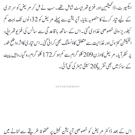
ایکسپرٹ، ڈائٹیشین اور فزیوتھراپسٹ شامل تھے۔ سب نے مل کر مریض کو سرجری
کے لیے تیار کرنے کا منصوبہ بنایا۔ آپریشن سے پہلے مریض کو 32 دنوں تک بہت کم
کیلوریز والی خصوصی غذا دی گئی۔ اس کے ساتھ باقاعدگی سے سانس کی فزیوتھراپی،
انفیکشن کنٹرول اور غذائیت سے متعلق کاؤنسلنگ بھی کرائی گئی۔ اس تیاری کا اثر واضح طور
پر نظر آیا۔ مریض کا وزن 209 کلوگرام سے کم ہو کر 172 کلوگرام رہ گیا۔ وہیں پیٹ
کے سائز میں بھی تقریباً 20 سینٹی میٹر کی کمی آئی۔
ADVERTISEMENT
اس کے بعد ڈاکٹر مریض کو خصوصی آپریشن ٹیبل پر محفوظ طریقے سے لٹانے میں