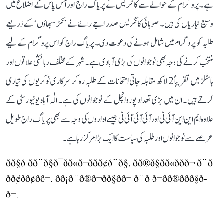
ہے۔ پروگرام کے حوالے سے کانگریس نے پریاگ راج اور آس پاس کے اضلاع میں
وسیع تیاریاں کی ہیں۔ صوبائی کانگریس صدر اجے رائے نے ’نکڑ سبھاؤں‘ کے ذریعے
طلبہ کو پروگرام میں شامل ہونے کی دعوت دی۔ پریاگ راج کو اس پروگرام کے لیے
منتخب کرنے کی وجہ بھی نوجوانوں کی بڑی آبادی ہے۔ شہر کے مختلف رہائشی علاقوں اور
ہاسٹلز میں تقریباً 2 لاکھ مقابلہ جاتی امتحانات کے طلبہ رہ کر سرکاری نوکریوں کی تیاری
کرتے ہیں۔ ان میں بڑی تعداد پوروانچل کے نوجوانوں کی ہے۔ الٰہ آباد یونیورسٹی کے
علاوہ ایم این این آئی ٹی اور آئی آئی آئی ٹی جیسے اداروں کی وجہ سے بھی پریاگ راج طویل
عرصے سے نوجوانوں اور طلبہ کی سیاست کا ایک بڑا مرکز رہا ہے۔
ðð§ð ðð¨ð§ð¯ðð«ð¬ðð­ð¢ð¨ð§. ðð®ð§ðð«ððð¬ ð¨ð
ðð¢ð­ð¢ðð¬. ðð¡ð¨ð®ð¬ðð§ðð¬ ð¨ð ð¬ð­ð®ððð§ð­
ð¬.