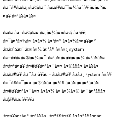
à¤¨à¥à¤à¤µà¤¾à¤¨ à¤¤à¥à¤¯à¤¾à¤°à¥ à¤à¤°à¤
¤à¥ à¤¹à¥à¤à¥¤
à¤à¤ à¤¬à¤¾à¤¤ à¤¸à¤¾à¤«à¤¼ à¤¹à¥:
à¤¯à¤¹à¤¾à¤ à¤à¤¾ à¤¹à¤° à¤à¤¾à¤¤à¥à¤°
à¤à¤¾à¤¨à¤¤à¤¾ à¤¹à¥ à¤à¤¿ system
à¤¬à¥à¤à¤®à¤¾à¤¨ à¤¹à¥ à¤à¥à¤à¤¾ à¤¹à¥à¥¤
à¤à¤ªà¤à¥ à¤®à¥à¤¹à¤¨à¤¤ à¤®à¥à¤ à¤à¥à¤
à¤à¤®à¥ à¤¨à¤¹à¥à¤ - à¤à¤®à¥ à¤à¤¸ system à¤à¥
à¤¨à¥à¤¯à¤¤ à¤®à¥à¤ à¤¹à¥ à¤à¥ à¤à¤ªà¤à¥
à¤®à¥à¤¹à¤¨à¤¤ à¤à¤¾ à¤¦à¤¾à¤® à¤¨à¤¹à¥à¤
à¤¦à¥à¤¤à¥à¥¤
à¤ªà¥à¤ªà¤° à¤²à¥à¤, à¤°à¥à¤à¥ à¤­à¤°à¥à¤¤à¤