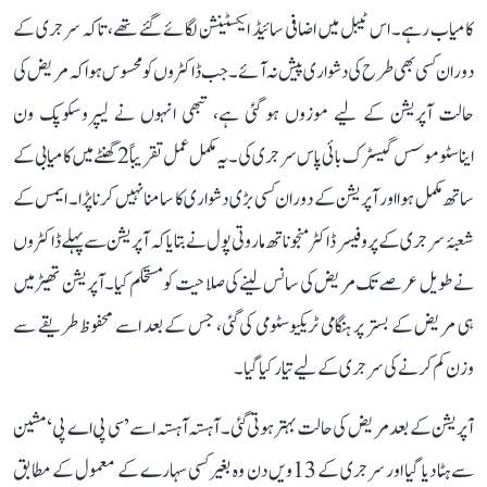
کامیاب رہے۔ اس ٹیبل میں اضافی سائیڈ ایکسٹینشن لگائے گئے تھے، تاکہ سرجری کے
دوران کسی بھی طرح کی دشواری پیش نہ آئے۔ جب ڈاکٹروں کو محسوس ہوا کہ مریض کی
حالت آپریشن کے لیے موزوں ہو گئی ہے، تبھی انہوں نے لیپروسکوپک ون
ایناسٹوموسس گیسٹرک بائی پاس سرجری کی۔ یہ مکمل عمل تقریباً 2 گھنٹے میں کامیابی کے
ساتھ مکمل ہوا اور آپریشن کے دوران کسی بڑی دشواری کا سامنا نہیں کرنا پڑا۔ ایمس کے
شعبۂ سرجری کے پروفیسر ڈاکٹر منجوناتھ ماروتی پول نے بتایا کہ آپریشن سے پہلے ڈاکٹروں
نے طویل عرصے تک مریض کی سانس لینے کی صلاحیت کو مستحکم کیا۔ آپریشن تھیٹر میں
ہی مریض کے بستر پر ہنگامی ٹریکیوسٹومی کی گئی، جس کے بعد اسے محفوظ طریقے سے
وزن کم کرنے کی سرجری کے لیے تیار کیا گیا۔
آپریشن کے بعد مریض کی حالت بہتر ہوتی گئی۔ آہستہ آہستہ اسے ’سی پی اے پی‘ مشین
سے ہٹا دیا گیا اور سرجری کے 13ویں دن وہ بغیر کسی سہارے کے معمول کے مطابق