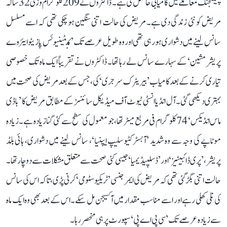
چیلنجنگ معاملے میں کامیابی حاصل کی ہے۔ ڈاکٹروں نے 209 کلوگرام وزنی 32 سالہ
مریض کو نئی زندگی دی ہے۔ مریض کی حالت اتنی سنگین ہو چکی تھی کہ اسے مسلسل
سانس لینے میں دشواری ہو رہی تھی اور وہ طویل عرصے تک ’کنٹینیوئس پازیٹو ایئروے
پریشر مشین‘ کے سہارے سانس لے رہا تھا۔ ڈاکٹروں نے تقریباً ایک ماہ تک خصوصی
تیاری کرنے کے بعد کامیاب ’بیریٹرک سرجری‘ کی، جس کے بعد مریض کی صحت میں
بہتری دیکھی گئی۔ آل انڈیا انسٹی ٹیوٹ آف میڈیکل سائنسز کے مطابق مریض کا ’باڈی
ماس انڈیکس‘ 74 کلوگرام فی مربع میٹر تھا، جو معمول کی سطح سے کئی گنا زیادہ ہے۔ زیادہ
موٹاپے کی وجہ سے وہ شدید ’آبسٹرکٹیو سلیپ ایپنیا‘، سانس لینے میں دشواری، ہائی بلڈ
پریشر، ’پری ڈائبیٹیز‘ اور ’ڈسلپیڈیمیا‘ جیسی کئی صحت سے متعلق مشکلات سے دوچار تھا۔
حالت اتنی بگڑ گئی تھی کہ مریض کی ایمرجنسی ’ٹریکیوسٹومی‘ کرنی پڑی، تاکہ اس کی سانس
کی نلی کھلی رہے اور اسے مناسب مقدار میں آکسیجن مل سکے۔ اس کے بعد بھی وہ ایک ماہ
سے زیادہ عرصے تک ’سی پی اے پی‘ سپورٹ پر ہی منحصر رہا۔