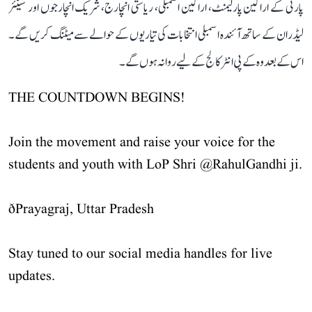
پارٹی کے اراکین پارلیمنٹ، اراکین اسمبلی، ریاستی انچارج، شریک انچارجوں اور سینئر
لیڈران کے ساتھ آئندہ اسمبلی انتخابات کی تیاریوں کے حوالے سے میٹنگ کریں گے۔
اس کے بعد وہ کے پی انٹر کالج کے لیے روانہ ہوں گے۔
THE COUNTDOWN BEGINS!
Join the movement and raise your voice for the
students and youth with LoP Shri
@RahulGandhi
ji.
ðPrayagraj, Uttar Pradesh
Stay tuned to our social media handles for live
updates.