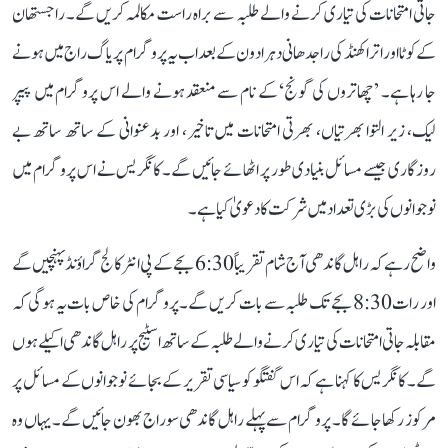
جاتی امتحانات کی تیاری کرنے والے طلبہ سے براہ راست مکالمہ کریں گے۔ راجستھان
کے کوٹا اور اتراکھنڈ کی راجدھانی دہرادون کے بعد اب یہ پروگرام پریاگ راج میں ہونے
جا رہا ہے۔ ’چھاتروں کی گونج‘ کے نام سے منعقد ہونے والے اس پروگرام میں پیپر
لیک، زیر التوا بھرتیاں، بھرتی امتحانات میں تاخیر، اور بدعنوانی کے ساتھ ساتھ بے
روزگاری جیسے مسائل بنیادی طور پر اٹھائے جائیں گے۔ کانگریس نے اس پروگرام میں
نوجوانوں کی بڑی تعداد میں شرکت کا دعویٰ کیا ہے۔
واضح رہے کہ راہل گاندھی آج شام تقریباً 6:30 بجے کے پی انٹر کالج گراؤنڈ پہنچیں گے
اور رات 8:30 بجے تک طلبہ سے بات کریں گے۔ پروگرام کی خاص بات یہ ہوگی کہ
مقابلہ جاتی امتحانات کی تیاری کرنے والے طلبہ کے ساتھ اسٹیج پر راہل گاندھی اکیلے ہوں
گے۔ کانگریس کا کہنا ہے کہ اس گفتگو کو سیاسی تقریر کے بجائے نوجوانوں کے مسائل پر
مرکوز رکھا جائے گا۔ پروگرام سے پہلے راہل گاندھی سوراج بھون جائیں گے۔ یہاں وہ