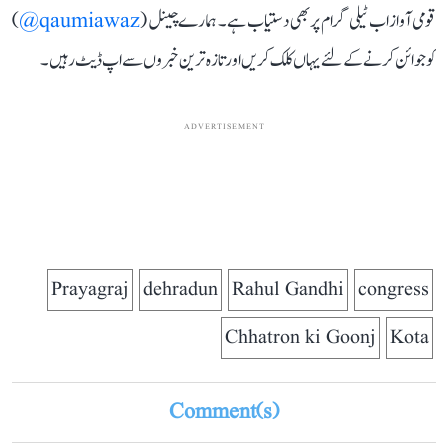
قومی آواز اب ٹیلی گرام پر بھی دستیاب ہے۔ ہمارے چینل (
qaumiawaz@
)
کو جوائن کرنے کے لئے یہاں کلک کریں اور تازہ ترین خبروں سے اپ ڈیٹ رہیں۔
ADVERTISEMENT
Prayagraj
dehradun
Rahul Gandhi
congress
Chhatron ki Goonj
Kota
Comment(s)