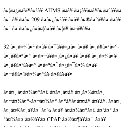
à¤¦à¤¿à¤²à¥à¤²à¥ AIIMS à¤à¥ à¤¡à¥à¤à¥à¤à¤°à¥à¤
à¤¨à¥ à¤à¤ 209 à¤à¤¿à¤²à¥ à¤à¥ à¤®à¤°à¥à¤ à¤à¥
à¤¨à¤ à¤à¤¿à¤à¤¦à¤à¥ à¤¦à¥ à¤¹à¥à¥¤
32 à¤¸à¤¾à¤² à¤à¥ à¤¯à¥à¤µà¤ à¤à¥ à¤¸à¥à¤ªà¤°-
à¤¸à¥à¤ªà¤° à¤à¤¬à¥à¤¸à¤¿à¤à¥ à¤à¥ à¤¸à¤¾à¤¥
à¤¸à¥à¤²à¥à¤ª à¤à¤ªà¤¨à¤¿à¤¯à¤¾ à¤à¥
à¤¬à¥à¤®à¤¾à¤°à¥ à¤¥à¥à¥¤
à¤à¤¸ à¤à¤¾à¤°à¤£ à¤à¤¸à¤à¥ à¤¸à¤¾à¤à¤¸
à¤¬à¤¾à¤°-à¤¬à¤¾à¤° à¤°à¥à¤à¤¤à¥ à¤¥à¥. à¤à¤¸
à¤¸à¤®à¤¸à¥à¤¯à¤¾ à¤à¥ à¤à¤¾à¤°à¤£ à¤¹à¤° à¤
°à¤¾à¤¤ à¤®à¥à¤ CPAP à¤®à¤¶à¥à¤¨ à¤à¥