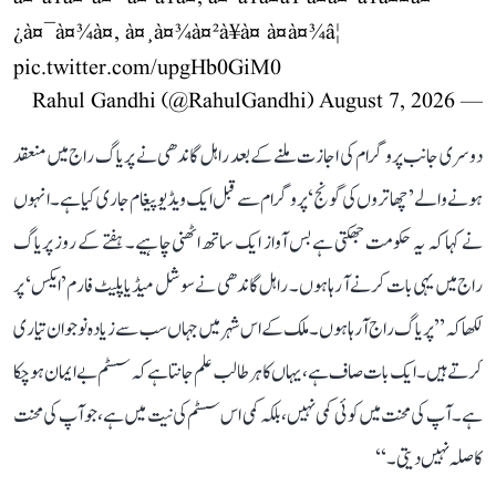
¿à¤¯à¤¾à¤, à¤¸à¤¾à¤²à¥à¤ à¤à¤¾â¦
pic.twitter.com/upgHb0GiM0
August 7, 2026
— Rahul Gandhi (@RahulGandhi)
دوسری جانب پروگرام کی اجازت ملنے کے بعد راہل گاندھی نے پریاگ راج میں منعقد
ہونے والے ’چھاتروں کی گونج‘ پروگرام سے قبل ایک ویڈیو پیغام جاری کیا ہے۔ انہوں
نے کہا کہ یہ حکومت جھکتی ہے بس آواز ایک ساتھ اٹھنی چاہیے۔ ہفتے کے روز پریاگ
راج میں یہی بات کرنے آ رہا ہوں۔ راہل گاندھی نے سوشل میڈیا پلیٹ فارم ’ایکس‘ پر
لکھا کہ ’’پریاگ راج آ رہا ہوں۔ ملک کے اس شہر میں جہاں سب سے زیادہ نوجوان تیاری
کرتے ہیں۔ ایک بات صاف ہے، یہاں کا ہر طالب علم جانتا ہے کہ سسٹم بے ایمان ہو چکا
ہے۔ آپ کی محنت میں کوئی کمی نہیں، بلکہ کمی اس سسٹم کی نیت میں ہے، جو آپ کی محنت
کا صلہ نہیں دیتی۔‘‘