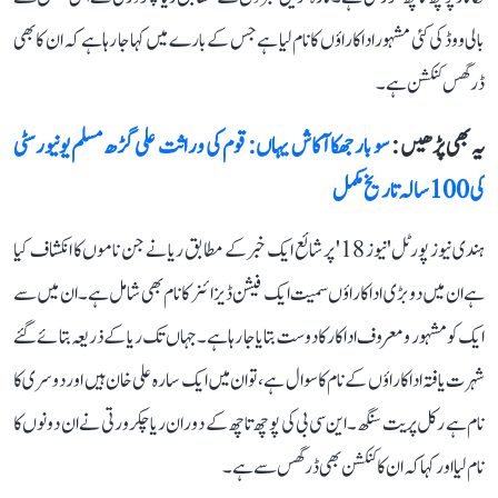
بالی ووڈ کی کئی مشہور اداکاراؤں کا نام لیا ہے جس کے بارے میں کہا جا رہا ہے کہ ان کا بھی
ڈرگس کنکشن ہے۔
یہ بھی پڑھیں :
سو بار جھکا آکاش یہاں: قوم کی وراثت علی گڑھ مسلم یونیورسٹی
کی 100 سالہ تاریخ مکمل
ہندی نیوز پورٹل 'نیوز 18' پر شائع ایک خبر کے مطابق ریا نے جن ناموں کا انکشاف کیا
ہے ان میں دو بڑی اداکاراؤں سمیت ایک فیشن ڈیزائنر کا نام بھی شامل ہے۔ ان میں سے
ایک کو مشہور و معروف اداکار کا دوست بتایا جا رہا ہے۔ جہاں تک ریا کے ذریعہ بتائے گئے
شہرت یافتہ اداکاراؤں کے نام کا سوال ہے، تو ان میں ایک سارہ علی خان ہیں اور دوسری کا
نام ہے رکل پریت سنگھ۔ این سی بی کی پوچھ تاچھ کے دوران ریا چکرورتی نے ان دونوں کا
نام لیا اور کہا کہ ان کا کنکشن بھی ڈرگس سے ہے۔