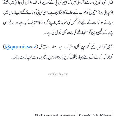
ایسی بھی خبریں سامنے آ رہی ہیں کہ این سی پی کے ذریعہ ڈرگ اینگل کی جانچ میں 25
اہم بالی ووڈ ہستیوں کو طلب کیے جانے کا امکان ہے۔ این سی بی کو دیئے گئے اپنے بیان میں
ریا نے سوشانت کے لیے ڈرگس کی خرید میں اپنے کردار کا اعتراف کیا ہے اور ساتھ ہی
پیسے کے لین دین کو سنبھالنے کی بات بھی قبول کی ہے۔
قومی آواز اب ٹیلی گرام پر بھی دستیاب ہے۔ ہمارے چینل (
qaumiawaz@
)
کو جوائن کرنے کے لئے یہاں کلک کریں اور تازہ ترین خبروں سے اپ ڈیٹ رہیں۔
ADVERTISEMENT