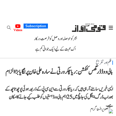
Subscription
Videos
ہجر کو حوصلہ اور وصل کو فرصت درکار
اک محبت کے لیے ایک جوانی کم ہے
فلم اور تفریح
بالی ووڈ ڈرگس کنکشن: ریا چکرورتی نے سارہ علی خان پر لگایا بڑا الزام
ایسی خبریں سامنے آ رہی ہیں کہ ریا چکرورتی سے این سی پی کے ذریعہ ہوئی پوچھ تاچھ کے
بعد اب ڈرگ اینگل کی جانچ میں 25 اہم بالی ووڈ ہستیوں کو طلب کیے جانے کا امکان
ہے۔