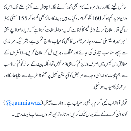
سانس لینے لگا اور روزمرہ کے کام بھی خود کرنے لگا۔ اسپتال سے چھٹی ملنے تک اس کا
وزن مزید کم ہو کر 160 کلوگرام رہ گیا۔ وہیں پیٹ کا سائز بھی کم ہو کر 155 سینٹی میٹر
رہ گیا تھا۔ علاج کرنے والی ٹیم کا کہنا ہے کہ یہ معاملہ ثابت کرتا ہے کہ زیادہ موٹاپے یعنی
’سپر سپر اوبیسٹی‘ سے دوچار مریضوں کا بھی کامیاب علاج ممکن ہے، بشرطیکہ سرجری
سے پہلے مناسب تیاری کی جائے اور مختلف ماہرین مل کر علاج کریں۔ ڈاکٹروں کے
مطابق اس کیس میں صرف وزن کم کرنا ہی اہم نہیں تھا، بلکہ پیٹ کے سائز کو کم کرنا سب
سے اہم ثابت ہوا۔ اسی وجہ سے مریض کو آپریشن ٹیبل پر محفوظ طریقے سے لٹایا جا سکا اور
سرجری کامیاب ہو سکی۔
قومی آواز اب ٹیلی گرام پر بھی دستیاب ہے۔ ہمارے چینل (
qaumiawaz@
)
کو جوائن کرنے کے لئے یہاں کلک کریں اور تازہ ترین خبروں سے اپ ڈیٹ رہیں۔