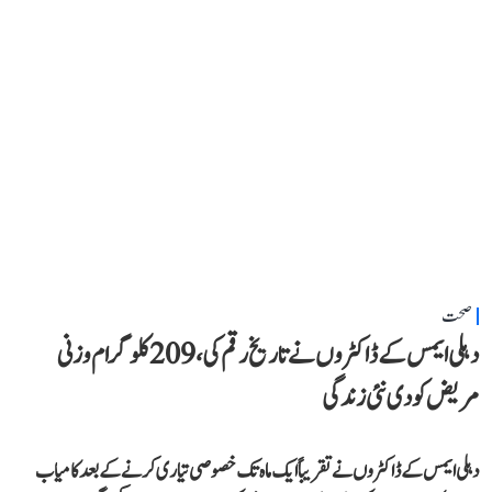
صحت
دہلی ایمس کے ڈاکٹروں نے تاریخ رقم کی، 209 کلوگرام وزنی
مریض کو دی نئی زندگی
دہلی ایمس کے ڈاکٹروں نے تقریباً ایک ماہ تک خصوصی تیاری کرنے کے بعد کامیاب