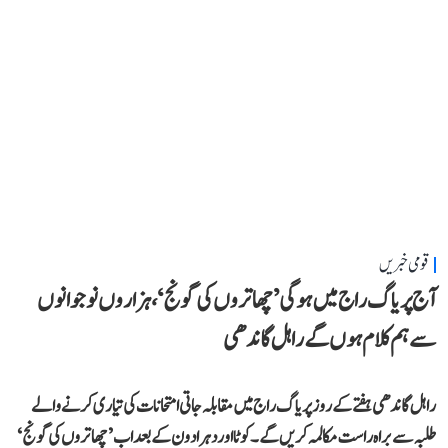
قومی خبریں
آج پریاگ راج میں ہوگی ’چھاتروں کی گونج‘، ہزاروں نوجوانوں
سے ہم کلام ہوں گے راہل گاندھی
راہل گاندھی ہفتے کے روز پریاگ راج میں مقابلہ جاتی امتحانات کی تیاری کرنے والے
طلبہ سے براہ راست مکالمہ کریں گے۔ کوٹا اور دہرادون کے بعد اب ’چھاتروں کی گونج‘