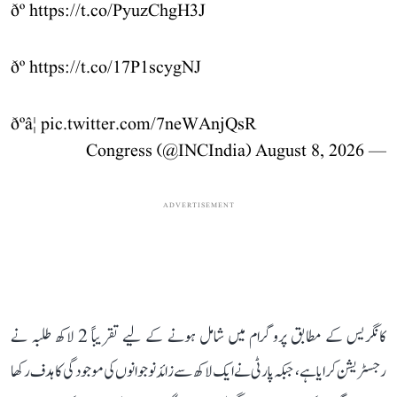
ðº
https://t.co/PyuzChgH3J
ðº
https://t.co/17P1scygNJ
ðºâ¦
pic.twitter.com/7neWAnjQsR
August 8, 2026
— Congress (@INCIndia)
ADVERTISEMENT
کانگریس کے مطابق پروگرام میں شامل ہونے کے لیے تقریباً 2 لاکھ طلبہ نے
رجسٹریشن کرایا ہے، جبکہ پارٹی نے ایک لاکھ سے زائد نوجوانوں کی موجودگی کا ہدف رکھا