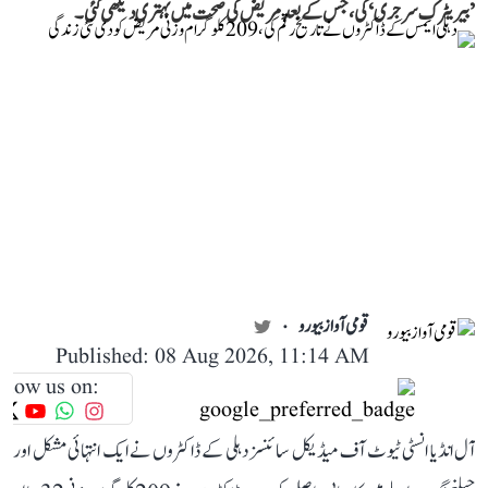
’بیریٹرک سرجری‘ کی، جس کے بعد مریض کی صحت میں بہتری دیکھی گئی۔
قومی آواز بیورو
Published: 08 Aug 2026, 11:14 AM
llow us on:
آل انڈیا انسٹی ٹیوٹ آف میڈیکل سائنسز دہلی کے ڈاکٹروں نے ایک انتہائی مشکل اور