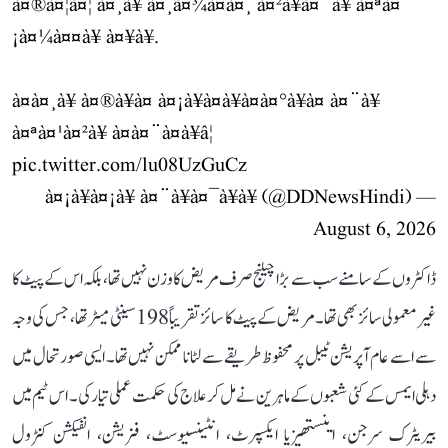
à¤®à¤¦à¤¦ à¤¸à¥ à¤¸à¤¾à¤à¤¸ à¤²à¥à¤¨à¥ à¤ªà¤
¡à¤¼à¤¤à¥ à¤¥à¥.
à¤à¤¸à¥ à¤®à¥à¤ à¤¡à¥à¤à¥à¤à¤°à¥à¤ à¤¨à¥
à¤ªà¤¹à¤²à¥ à¤à¤¨à¤à¥â¦
pic.twitter.com/lu08UzGuCz
— à¤¡à¥à¤¡à¥ à¤¨à¥à¤¯à¥à¥ (@DDNewsHindi)
August 6, 2026
ڈاکٹروں کے سامنے سب سے بڑا چیلنج صرف مریض کا وزن نہیں تھا، بلکہ اس کے پیٹ کا
غیر معمولی سائز بھی تھا۔ مریض کے پیٹ کا سائز تقریباً 198 سینٹی میٹر تھا، جس کی وجہ
سے اسے عام آپریشن ٹیبل پر محفوظ طریقے سے لٹانا ممکن نہیں تھا۔ ایسی صورتحال میں
دہلی ایمس کے کئی شعبوں کے ماہرین نے مل کر علاج کی حکمت عملی تیار کی۔ اس ٹیم میں
بیریٹرک سرجن، اینستھیزیا ایکسپرٹ، انٹینسیوسٹ، فزیشن، انفیکشن کنٹرول