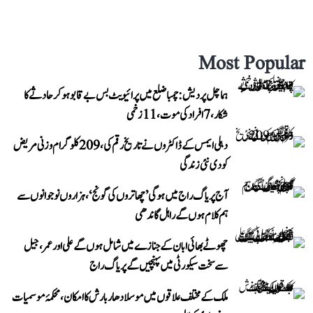
Most Popular
ہماچل پردیش: چمبا ضلع میں پرائیویٹ بس بے قابو ہوکر حادثے کا
شکار، 7 افراد کی موت، 11 زخمی
دہلی ایمس کے ڈاکٹروں نے تاریخ رقم کی، 209 کلوگرام وزنی مریض
کو دی نئی زندگی
آج پریاگ راج میں ہوگی ’چھاتروں کی گونج‘، ہزاروں نوجوانوں سے
ہم کلام ہوں گے راہل گاندھی
چھوٹے بھائی ابان کے جنازے میں شامل ہوں گے علی اور عمر، جیل
سے سخت سیکورٹی میں پہنچیں گے پریاگ راج
ملک کے مختلف علاقوں میں موسلادھار بارش کا امکان، محکمۂ موسمیات