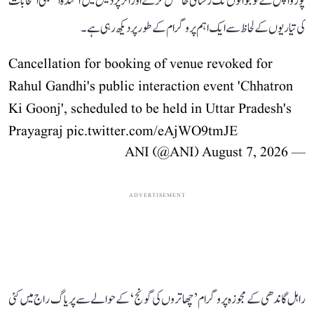
پوروانچل کے نوجوانوں تک رسائی حاصل کرنے اور اتر پردیش میں آئندہ اسمبلی انتخابات
کی تیاریوں کے لحاظ سے ایک اہم پروگرام کے طور پر دیکھ رہی ہے۔
Cancellation for booking of venue revoked for
Rahul Gandhi's public interaction event 'Chhatron
Ki Goonj', scheduled to be held in Uttar Pradesh's
Prayagraj
pic.twitter.com/eAjWO9tmJE
August 7, 2026
— ANI (@ANI)
ADVERTISEMENT
راہل گاندھی کے مجوزہ پروگرام ’چھاتروں کی گونج‘ کے حوالے سے پریاگ راج میں کئی