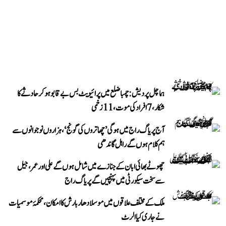
ہماچل پردیش: چمبا ضلع میں پرائیویٹ بس بے قابو ہوکر حادثے کا
شکار، 7 افراد کی موت، 11 زخمی
آج پریاگ راج میں ہوگی ’چھاتروں کی گونج‘، ہزاروں نوجوانوں سے
ہم کلام ہوں گے راہل گاندھی
چھوٹے بھائی ابان کے جنازے میں شامل ہوں گے علی اور عمر، جیل
سے سخت سیکورٹی میں پہنچیں گے پریاگ راج
ملک کے مختلف علاقوں میں موسلادھار بارش کا امکان، محکمۂ موسمیات
نے جاری کیا الرٹ