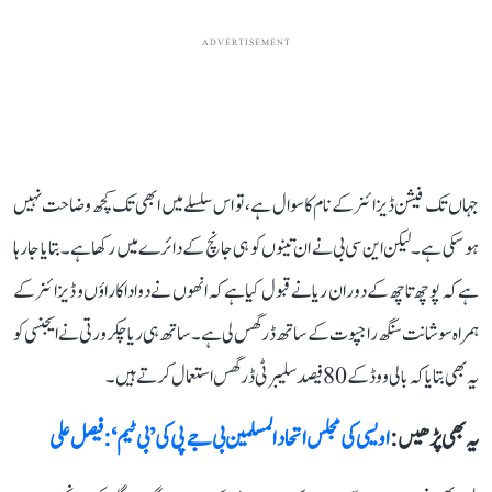
ADVERTISEMENT
جہاں تک فیشن ڈیزائنر کے نام کا سوال ہے، تو اس سلسلے میں ابھی تک کچھ وضاحت نہیں
ہو سکی ہے۔ لیکن این سی بی نے ان تینوں کو ہی جانچ کے دائرے میں رکھا ہے۔ بتایا جا رہا
ہے کہ پوچھ تاچھ کے دوران ریا نے قبول کیا ہے کہ انھوں نے دو اداکاراؤں و ڈیزائنر کے
ہمراہ سوشانت سنگھ راجپوت کے ساتھ ڈرگس لی ہے۔ ساتھ ہی ریا چکرورتی نے ایجنسی کو
یہ بھی بتایا کہ بالی ووڈ کے 80 فیصد سلیبرٹی ڈرگس استعمال کرتے ہیں۔
یہ بھی پڑھیں :
اویسی کی مجلس اتحاد المسلمین بی جے پی کی ’بی ٹیم‘: فیصل علی