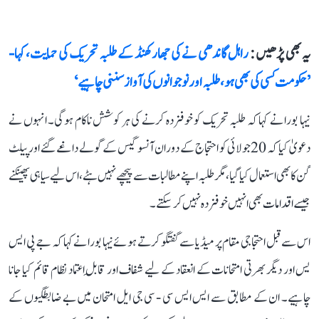
یہ بھی پڑھیں :
راہل گاندھی نے کی جھارکھنڈ کے طلبہ تحریک کی حمایت، کہا-
’حکومت کسی کی بھی ہو، طلبہ اور نوجوانوں کی آواز سننی چاہیے‘
نیہا بورا نے کہا کہ طلبہ تحریک کو خوفزدہ کرنے کی ہر کوشش ناکام ہوگی۔ انہوں نے
دعویٰ کیا کہ 20 جولائی کو احتجاج کے دوران آنسو گیس کے گولے داغے گئے اور پیلٹ
گن کا بھی استعمال کیا گیا، مگر طلبہ اپنے مطالبات سے پیچھے نہیں ہٹے، اس لیے سیاہی پھینکنے
جیسے اقدامات بھی انہیں خوفزدہ نہیں کر سکتے۔
اس سے قبل احتجاجی مقام پر میڈیا سے گفتگو کرتے ہوئے نیہا بورا نے کہا کہ جے پی ایس
یس اور دیگر بھرتی امتحانات کے انعقاد کے لیے شفاف اور قابلِ اعتماد نظام قائم کیا جانا
چاہیے۔ ان کے مطابق سے ایس ایس سی - سی جی ایل امتحان میں بے ضابطگیوں کے