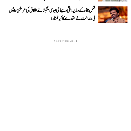
تمل ناڈو کے وزیر اعلیٰ وجئے کی بیوی سنگیتا نے طلاق کی عرضی واپس
لی، عدالت نے مقدمے کا کیا نمٹارا
ADVERTISEMENT