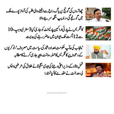
چھاتروں کی گونج: پریاگ راج سے اٹھنے والی طلبہ کی آواز پورے ملک
میں گونجے گی، رندیپ سنگھ سرجے والا
کانگریس نے پارٹی اراکین پارلیمنٹ کو جاری کیا 3 سطری وہپ، 10
سے 12 اگست تک ایوان میں حاضر رہنے کی ہدایت
’پنجاب کی عآپ حکومت اعداد و شمار کی سیاست میں مصروف‘، نوکریوں
کے دعووں پر کانگریس کا حملہ، وائٹ پیپر جاری کرنے کا مطالبہ
تمل ناڈو کے وزیر اعلیٰ وجئے کی بیوی سنگیتا نے طلاق کی عرضی واپس
لی، عدالت نے مقدمے کا کیا نمٹارا
ADVERTISEMENT