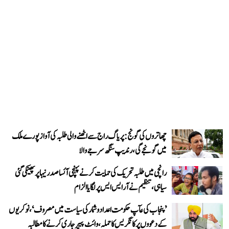
چھاتروں کی گونج: پریاگ راج سے اٹھنے والی طلبہ کی آواز پورے ملک
میں گونجے گی، رندیپ سنگھ سرجے والا
رانچی میں طلبہ تحریک کی حمایت کرنے پہنچی آئسا صدر نیہا پر پھینکی گئی
سیاہی، تنظیم نے آر ایس ایس پر لگایا الزام
’پنجاب کی عآپ حکومت اعداد و شمار کی سیاست میں مصروف‘، نوکریوں
کے دعووں پر کانگریس کا حملہ، وائٹ پیپر جاری کرنے کا مطالبہ