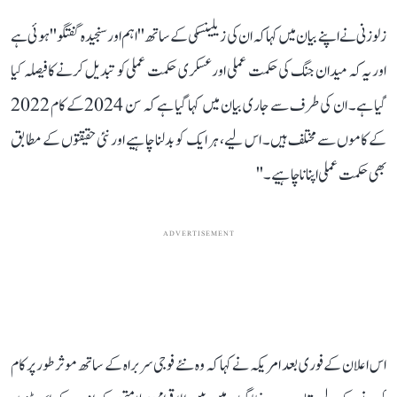
زلوزنی نے اپنے بیان میں کہا کہ ان کی زیلینسکی کے ساتھ ''اہم اور سنجیدہ گفتگو'' ہوئی ہے
اور یہ کہ میدان جنگ کی حکمت عملی اور عسکری حکمت عملی کو تبدیل کرنے کا فیصلہ کیا
گیا ہے۔ ان کی طرف سے جاری بیان میں کہا گیا ہے کہ سن 2024کے کام 2022
کے کاموں سے مختلف ہیں۔ اس لیے، ہر ایک کو بدلنا چاہیے اور نئی حقیقتوں کے مطابق
بھی حکمت عملی اپنانا چاہیے۔''
ADVERTISEMENT
اس اعلان کے فوری بعد امریکہ نے کہا کہ وہ نئے فوجی سربراہ کے ساتھ موثر طور پر کام