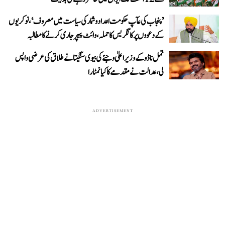
’پنجاب کی عآپ حکومت اعداد و شمار کی سیاست میں مصروف‘، نوکریوں
کے دعووں پر کانگریس کا حملہ، وائٹ پیپر جاری کرنے کا مطالبہ
تمل ناڈو کے وزیر اعلیٰ وجئے کی بیوی سنگیتا نے طلاق کی عرضی واپس
لی، عدالت نے مقدمے کا کیا نمٹارا
ADVERTISEMENT