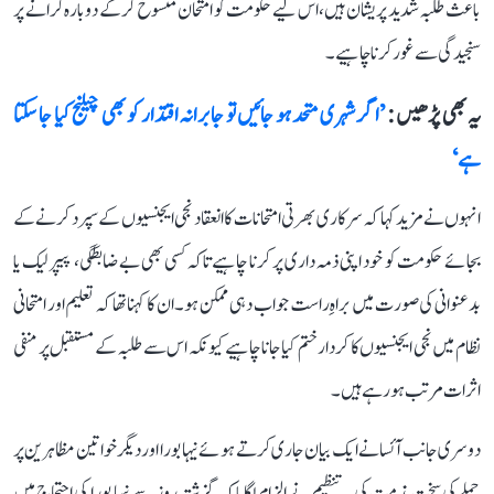
باعث طلبہ شدید پریشان ہیں، اس لیے حکومت کو امتحان منسوخ کرکے دوبارہ کرانے پر
سنجیدگی سے غور کرنا چاہیے۔
یہ بھی پڑھیں :
’اگر شہری متحد ہو جائیں تو جابرانہ اقتدار کو بھی چیلنج کیا جا سکتا
ہے‘
انہوں نے مزید کہا کہ سرکاری بھرتی امتحانات کا انعقاد نجی ایجنسیوں کے سپرد کرنے کے
بجائے حکومت کو خود اپنی ذمہ داری پر کرنا چاہیے تاکہ کسی بھی بے ضابطگی، پیپر لیک یا
بدعنوانی کی صورت میں براہِ راست جواب دہی ممکن ہو۔ ان کا کہنا تھا کہ تعلیم اور امتحانی
نظام میں نجی ایجنسیوں کا کردار ختم کیا جانا چاہیے کیونکہ اس سے طلبہ کے مستقبل پر منفی
اثرات مرتب ہو رہے ہیں۔
دوسری جانب آئسا نے ایک بیان جاری کرتے ہوئے نیہا بورا اور دیگر خواتین مظاہرین پر
حملے کی سخت مذمت کی۔ تنظیم نے الزام لگایا کہ گزشتہ روز سے نیہا بورا کی احتجاج میں