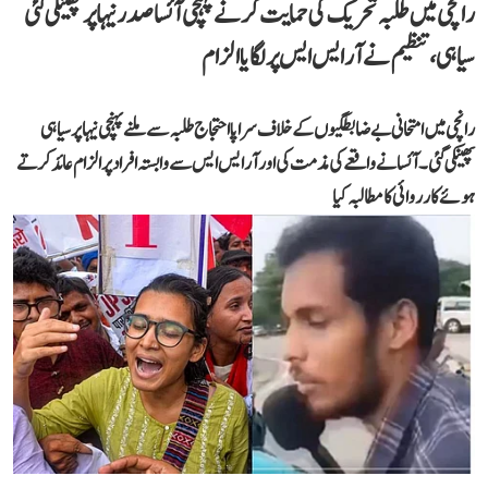
رانچی میں طلبہ تحریک کی حمایت کرنے پہنچی آئسا صدر نیہا پر پھینکی گئی
سیاہی، تنظیم نے آر ایس ایس پر لگایا الزام
رانچی میں امتحانی بے ضابطگیوں کے خلاف سراپا احتجاج طلبہ سے ملنے پہنچی نیہا پر سیاہی
پھینکی گئی۔ آئسا نے واقعے کی مذمت کی اور آر ایس ایس سے وابستہ افراد پر الزام عائد کرتے
ہوئے کارروائی کا مطالبہ کیا