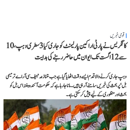
قومی خبریں
کانگریس نے پارٹی اراکین پارلیمنٹ کو جاری کیا 3 سطری وہپ، 10
سے 12 اگست تک ایوان میں حاضر رہنے کی ہدایت
وہپ جاری کرنے والا قدم ایسے وقت اٹھایا گیا ہے جب متنازعہ ’ایف سی آر اے ترمیمی
بل‘ پر بحث کی خبریں سامنے آ رہی ہیں۔ مانا جا رہا ہے کہ حکومت آئندہ ہفتہ اس بل کو
بحث اور منظوری کے لیے پیش کر سکتی ہے۔