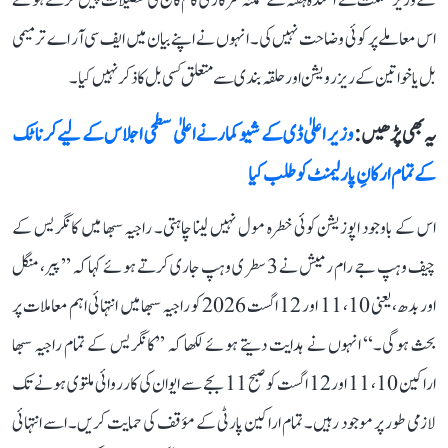
کے وزیر مملکت نے آئندہ ہفتہ کے ممکنہ سرکاری کام کاج کی تفصیلات پیش کرتے ہوئے
اس معاملے پر کوئی وضاحت نہیں کی۔ انہوں نے اپنے بیان میں ایف سی آر اے ترمیمی
بل یا خواتین کے ریزرویشن اور حلقہ بندی سے متعلق کسی بل کا ذکر نہیں کیا۔
یہ بھی پڑھیں :
وزیر اعلیٰ ڈی کے شیوکمار نے اعلیٰ سطحی اجلاس کے لیے کرناٹک
کے تمام ارکانِ پارلیمنٹ کو طلب کیا
اس کے باوجود اپوزیشن کوئی خطرہ مول نہیں لینا چاہتی۔ راجیہ سبھا میں کانگریس کے
چیف وہپ جے رام رمیش نے 3 سطری وہپ جاری کرتے ہوئے کہا کہ ’’پیر، منگل
اور بدھ، یعنی 10، 11 اور 12 اگست 2026 کو راجیہ سبھا میں انتہائی اہم معاملات پر
بحث ہوگی۔‘‘ انہوں نے ہدایت دیتے ہوئے لکھا کہ ’’کانگریس کے تمام راجیہ سبھا
اراکین 10، 11 اور 12 اگست کو صبح 11 بجے سے ایوان کی کارروائی ملتوی ہونے تک
لازمی طور پر موجود رہیں۔ تمام اراکین پارٹی کے مؤقف کی حمایت کریں۔ اسے انتہائی