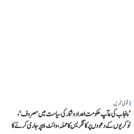
قومی خبریں
’پنجاب کی عآپ حکومت اعداد و شمار کی سیاست میں مصروف‘،
نوکریوں کے دعووں پر کانگریس کا حملہ، وائٹ پیپر جاری کرنے کا