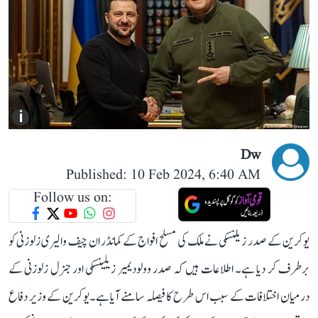
i
Dw
Published: 10 Feb 2024, 6:40 AM
Follow us on:
یوکرین کے صدر زیلنسکی نے ملک کی مسلح افواج کے کمانڈر ان چیف والیری زلوزنی کو
برطرف کر دیا ہے۔ اطلاعات ہیں کہ صدر وولودیمیر زیلینسکی اور جنرل زلوزنی کے
درمیان اختلافات کے سبب اس طرح کا فیصلہ سامنے آیا ہے۔یوکرین کے وزیر دفاع