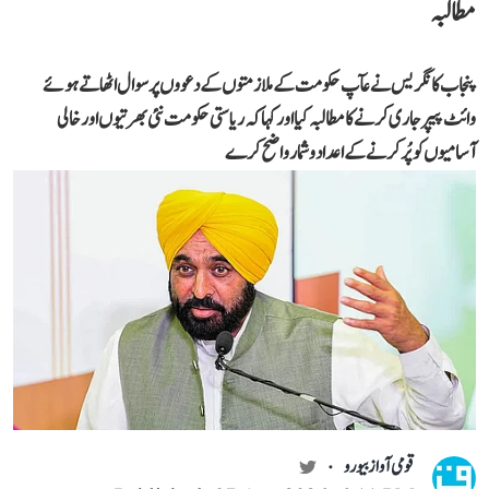
مطالبہ
پنجاب کانگریس نے عآپ حکومت کے ملازمتوں کے دعووں پر سوال اٹھاتے ہوئے
وائٹ پیپر جاری کرنے کا مطالبہ کیا اور کہا کہ ریاستی حکومت نئی بھرتیوں اور خالی
آسامیوں کو پُر کرنے کے اعداد و شمار واضح کرے
قومی آواز بیورو