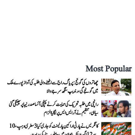
Most Popular
چھاتروں کی گونج: پریاگ راج سے اٹھنے والی طلبہ کی آواز پورے ملک
میں گونجے گی، رندیپ سنگھ سرجے والا
رانچی میں طلبہ تحریک کی حمایت کرنے پہنچی آئسا صدر نیہا پر پھینکی گئی
سیاہی، تنظیم نے آر ایس ایس پر لگایا الزام
کانگریس نے پارٹی اراکین پارلیمنٹ کو جاری کیا 3 سطری وہپ، 10
سے 12 اگست تک ایوان میں حاضر رہنے کی ہدایت