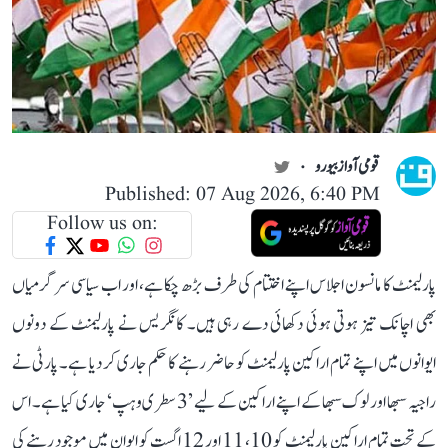
قومی آواز بیورو
Published: 07 Aug 2026, 6:40 PM
Follow us on:
پارلیمنٹ کا مانسون اجلاس اپنے اختتام کی طرف بڑھ چکا ہے، اور اب سیاسی سرگرمیاں
بھی اچانک تیز ہوتی ہوئی دکھائی دے رہی ہیں۔ کانگریس نے پارلیمنٹ کے دونوں
ایوانوں میں اپنے تمام اراکین پارلیمنٹ کو حاضر رہنے کا حکم جاری کر دیا ہے۔ پارٹی نے
راجیہ سبھا اور لوک سبھا کے اپنے اراکین کے لیے ’3 سطری وہپ‘ جاری کیا ہے۔ اس
کے تحت تمام اراکین پارلیمنٹ کو 10، 11 اور 12 اگست کو ایوان میں موجود رہنے کی