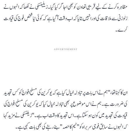
مظاہرہ کرنے کے لیے قریبی تعاون کو بھی اجاگر کیا گیا۔ زیلینسکی نے لکھا کہ انہوں نے
زلوزنی سے ملاقات کی اور انہیں بتایا کہ اب وقت آگیا ہے کہ کوئی نیا شخص فوج کی قیادت
کرے۔
ADVERTISEMENT
ان کا کہنا تھا، ''ہم نے اس بات پر تبادلہ خیال کیا ہے کہ یوکرین کی مسلح افواج کو کس تجدید
کی ضرورت ہے۔ ہم نے اس موضوع پر بھی تبادلہ خیال کیا کہ یوکرین کی مسلح افواج کی
قیادت کی تجدید میں کون ہو سکتا ہے۔ اس تجدید کا وقت اب ہے۔'' زیلنسکی نے مزید کہا
کہ انہوں نے سابق فوجی سربراہ کو ''ٹیم کا حصہ'' بنے رہنے کی بھی بات کہی ہے۔