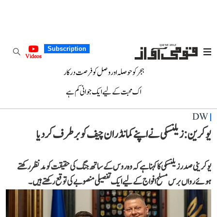
Subscription
Videos
ہجر کو حوصلہ اور وصل کو فرصت درکار
اک محبت کے لیے ایک جوانی کم ہے
DW
یوکرین: زیلنسکی نے اپنے کمانڈر ان چیف کو برطرف کر دیا
یوکرینی صدر زیلنسکی کا کہنا ہے کہ وہ روس کے ساتھ جنگ کی حقیقت کو مدنظر رکھتے
ہوئے رواں برس مسلح افواج کے لیے ایک تفصیلی منصوبے کی توقع رکھتے ہیں۔