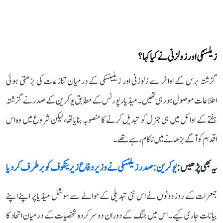
زیلسنکی اور زولزنی نے کیا کہا؟
گزشتہ برس کے اواخر سے زلوزنی اور زیلینسکی کے درمیان تنازعات کی بڑھتی ہوئی
اطلاعات موصول ہو رہی تھیں۔ میڈیا رپورٹس کے مطابق یوکرین کے صدر نے گزشتہ
ہفتے کے اوائل میں ہی جنرل کو تبدیل کرنے کا منصوبہ بنایا تھا، لیکن شروع میں وہ اس
اقدام کو آگے بڑھانے میں ناکام رہے تھے۔
یہ بھی پڑھیں :
یوکرین: صدر زیلنسکی نے وزیر دفاع زیرینکوف کو برطرف کر دیا
جمعرات کے روز دونوں نے اس نئی تبدیلی کے حوالے سے سوشل میڈیا پر اپنے اپنے
بیانات جاری کیے۔ اس میں جنگ کے دوران دو سرکردہ شخصیات کے درمیان اتحاد کا