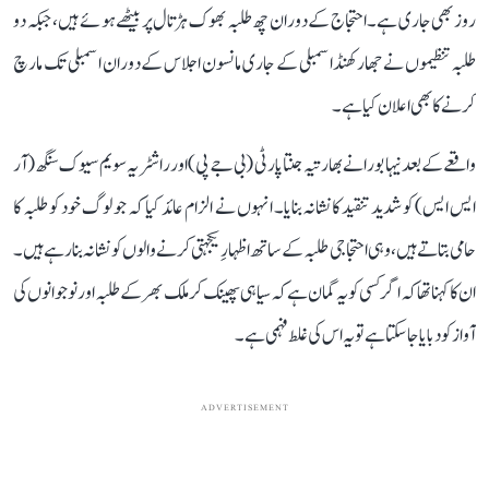
روز بھی جاری ہے۔ احتجاج کے دوران چھ طلبہ بھوک ہڑتال پر بیٹھے ہوئے ہیں، جبکہ دو
طلبہ تنظیموں نے جھارکھنڈ اسمبلی کے جاری مانسون اجلاس کے دوران اسمبلی تک مارچ
کرنے کا بھی اعلان کیا ہے۔
واقعے کے بعد نیہا بورا نے بھارتیہ جنتا پارٹی (بی جے پی) اور راشٹریہ سویم سیوک سنگھ (آر
ایس ایس) کو شدید تنقید کا نشانہ بنایا۔ انہوں نے الزام عائد کیا کہ جو لوگ خود کو طلبہ کا
حامی بتاتے ہیں، وہی احتجاجی طلبہ کے ساتھ اظہارِ یکجہتی کرنے والوں کو نشانہ بنا رہے ہیں۔
ان کا کہنا تھا کہ اگر کسی کو یہ گمان ہے کہ سیاہی پھینک کر ملک بھر کے طلبہ اور نوجوانوں کی
آواز کو دبایا جا سکتا ہے تو یہ اس کی غلط فہمی ہے۔
ADVERTISEMENT