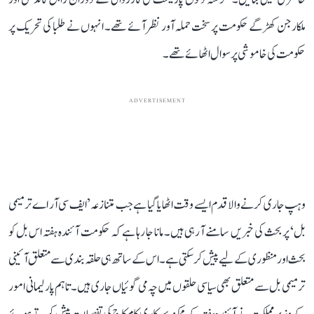
ملکارجن کھڑگے حکومت پر سخت حملہ آور نظر آئے تھے۔ انہوں نے طلبا کی تحریک پر
حکومت کی خاموشی پر سوال اٹھائے تھے۔
ADVERTISEMENT
وہپ جاری کرنے والا قدم ایسے وقت اٹھایا گیا ہے جب متنازعہ ’ایف سی آر اے ترمیمی
بل‘ پر بحث کی خبریں سامنے آ رہی ہیں۔ مانا جا رہا ہے کہ حکومت آئندہ ہفتہ اس بل کو
بحث اور منظوری کے لیے پیش کر سکتی ہے۔ اس کے ساتھ ہی حلقہ بندی سے متعلق آئینی
ترمیمی بل سے متعلق بھی سیاسی حلقوں میں چہ می گوئیاں جاری ہیں۔ تاہم پارلیمانی امور