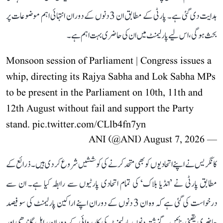
ہدایت دی گئی ہے۔ پارٹی کے مطابق ان 3 دنوں کے دوران انتہائی اہم موضوعات پر
بحث ہوگی، اس لیے پارلیمنٹ میں ان کی حاضری بہت اہم ہے۔
Monsoon session of Parliament | Congress issues a
whip, directing its Rajya Sabha and Lok Sabha MPs
to be present in the Parliament on 10th, 11th and
12th August without fail and support the Party
stand.
pic.twitter.com/CLlb4fn7yn
August 7, 2026
— ANI (@ANI)
کانگریس نے اپنے اتحادیوں کو بھی متحد کرنے کی کوششیں شروع کر دی ہیں۔ ذرائع کے
مطابق پارٹی نے ’انڈیا بلاک‘ کی تمام اتحادی پارٹیوں سے رابطہ کیا ہے۔ ان سے
درخواست کی گئی ہے کہ وہ ان 3 دنوں کے دوران اپنے اراکین پارلیمنٹ کی سو فیصد
حاضری یقینی بنائیں۔ گزشتہ دنوں پارلیمنٹ کی کارروائی کے دوران راہل گاندھی اور