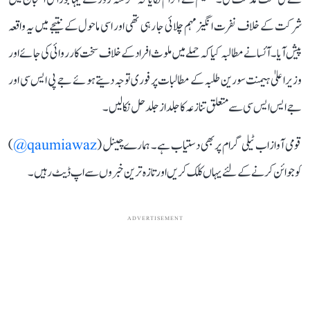
شرکت کے خلاف نفرت انگیز مہم چلائی جا رہی تھی اور اسی ماحول کے نتیجے میں یہ واقعہ
پیش آیا۔ آئسا نے مطالبہ کیا کہ حملے میں ملوث افراد کے خلاف سخت کارروائی کی جائے اور
وزیر اعلیٰ ہیمنت سورین طلبہ کے مطالبات پر فوری توجہ دیتے ہوئے جے پی ایس سی اور
جے ایس ایس سی سے متعلق تنازعہ کا جلد از جلد حل نکالیں۔
قومی آواز اب ٹیلی گرام پر بھی دستیاب ہے۔ ہمارے چینل (
qaumiawaz@
)
کو جوائن کرنے کے لئے یہاں کلک کریں اور تازہ ترین خبروں سے اپ ڈیٹ رہیں۔
ADVERTISEMENT