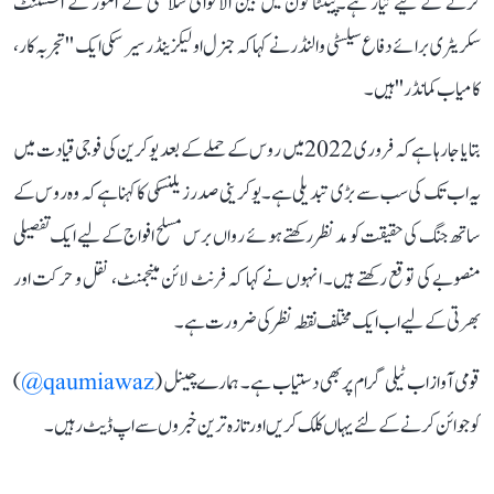
کرنے کے لیے تیار ہے۔پینٹاگون میں بین الاقوامی سلامتی کے امور کے اسسٹنٹ
سکریٹری برائے دفاع سیلسٹی والنڈر نے کہا کہ جنرل اولیکزینڈر سیرسکی ایک ''تجربہ کار،
کامیاب کمانڈر'' ہیں۔
بتایا جا رہا ہے کہ فروری 2022 میں روس کے حملے کے بعد یوکرین کی فوجی قیادت میں
یہ اب تک کی سب سے بڑی تبدیلی ہے۔ یوکرینی صدر زیلنسکی کا کہنا ہے کہ وہ روس کے
ساتھ جنگ کی حقیقت کو مدنظر رکھتے ہوئے رواں برس مسلح افواج کے لیے ایک تفصیلی
منصوبے کی توقع رکھتے ہیں۔ انہوں نے کہا کہ فرنٹ لائن مینجمنٹ، نقل و حرکت اور
بھرتی کے لیے اب ایک مختلف نقطہ نظر کی ضرورت ہے۔
قومی آواز اب ٹیلی گرام پر بھی دستیاب ہے۔ ہمارے چینل (
qaumiawaz@
)
کو جوائن کرنے کے لئے یہاں کلک کریں اور تازہ ترین خبروں سے اپ ڈیٹ رہیں۔