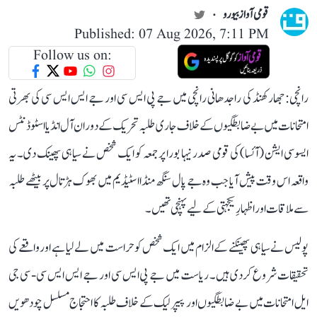
قومی آواز بیورو
Published: 07 Aug 2026, 7:11 PM
Follow us on:
رانچی: جھارکھنڈ کی راجدھانی رانچی میں جے پی ایس سی اور جے ایس ایس سی کی بھرتی
امتحانات میں بے ضابطگیوں کے خلاف جاری طلبہ تحریک کے دوران آل انڈیا اسٹوڈنٹس
ایسوسی ایشن (آئسا) کی قومی صدر نیہا بورا پر جمعہ کو ایک شخص نے سیاہی پھینک دی۔ یہ
واقعہ اس وقت پیش آیا جب وہ جے پال سنگھ منڈا اسٹیڈیم میں بھوک ہڑتال پر بیٹھے طلبہ
سے ملاقات اور اظہارِ یکجہتی کے لیے پہنچی تھیں۔
پولیس نے سیاہی پھینکنے کے الزام میں ایک شخص کو حراست میں لے لیا ہے اور واقعے کی
تحقیقات شروع کر دی ہیں۔ ریاست میں جے پی ایس سی اور جے ایس ایس سی - سی جی
ایل امتحانات میں بے ضابطگیوں اور پیپر لیک کے خلاف طلبہ کا احتجاج مسلسل چودھویں