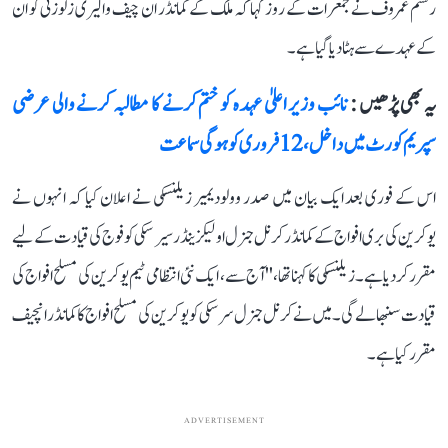
رستم عمروف نے جمعرات کے روز کہا کہ ملک کے کمانڈر ان چیف والیری زلوزنی کو ان
کے عہدے سے ہٹا دیا گیا ہے۔
یہ بھی پڑھیں :
نائب وزیر اعلیٰ عہدہ کو ختم کرنے کا مطالبہ کرنے والی عرضی
سپریم کورٹ میں داخل، 12 فروری کو ہوگی سماعت
اس کے فوری بعد ایک بیان میں صدر وولودیمیر زیلنسکی نے اعلان کیا کہ انہوں نے
یوکرین کی بری افواج کے کمانڈر کرنل جنرل اولیکزینڈر سیرسکی کو فوج کی قیادت کے لیے
مقرر کر دیا ہے۔ زیلنسکی کا کہنا تھا، ''آج سے، ایک نئی انتظامی ٹیم یوکرین کی مسلح افواج کی
قیادت سنبھالے گی۔ میں نے کرنل جنرل سرسکی کو یوکرین کی مسلح افواج کا کمانڈر انچیف
مقرر کیا ہے۔
ADVERTISEMENT