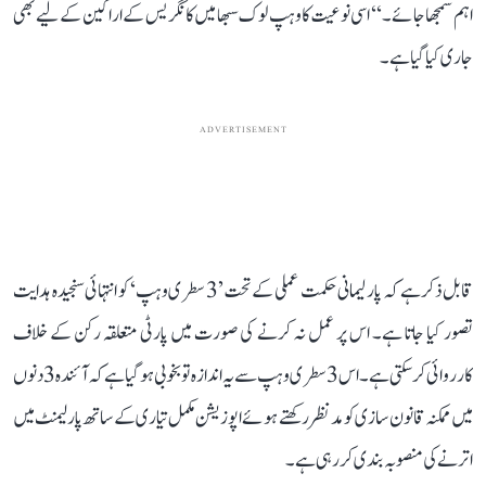
اہم سمجھا جائے۔‘‘ اسی نوعیت کا وہپ لوک سبھا میں کانگریس کے اراکین کے لیے بھی
جاری کیا گیا ہے۔
ADVERTISEMENT
قابل ذکر ہے کہ پارلیمانی حکمت عملی کے تحت ’3 سطری وہپ‘ کو انتہائی سنجیدہ ہدایت
تصور کیا جاتا ہے۔ اس پر عمل نہ کرنے کی صورت میں پارٹی متعلقہ رکن کے خلاف
کارروائی کر سکتی ہے۔ اس 3 سطری وہپ سے یہ اندازہ تو بخوبی ہو گیا ہے کہ آئندہ 3 دنوں
میں ممکنہ قانون سازی کو مدنظر رکھتے ہوئے اپوزیشن مکمل تیاری کے ساتھ پارلیمنٹ میں
اترنے کی منصوبہ بندی کر رہی ہے۔