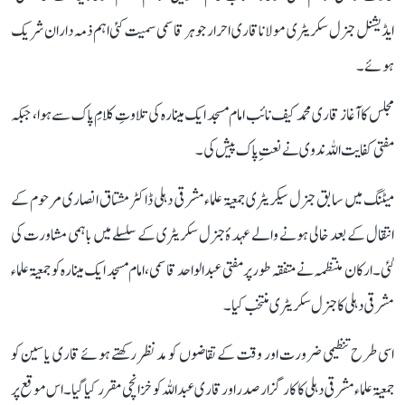
ایڈیشنل جنرل سکریٹری مولانا قاری احرار جوہر قاسمی سمیت کئی اہم ذمہ داران شریک
ہوئے ۔
مجلس کا آغاز قاری محمد کیف نائب امام مسجد ایک مینارہ کی تلاوتِ کلامِ پاک سے ہوا، جبکہ
مفتی کفایت اللہ ندوی نے نعتِ پاک پیش کی۔
میٹنگ میں سابق جنرل سیکریٹری جمعیۃ علماء مشرقی دہلی ڈاکٹر مشتاق انصاری مرحوم کے
انتقال کے بعد خالی ہونے والے عہدۂ جنرل سکریٹری کے سلسلے میں باہمی مشاورت کی
گئی۔ ارکان منتظمہ نے متفقہ طور پر مفتی عبد الواحد قاسمی، امام مسجد ایک مینارہ کو جمعیۃ علماء
مشرقی دہلی کا جنرل سکریٹری منتخب کیا۔
اسی طرح تنظیمی ضرورت اور وقت کے تقاضوں کو مدنظر رکھتے ہوئے قاری یاسین کو
جمعیۃ علماء مشرقی دہلی کا کارگزار صدر اور قاری عبد اللہ کو خزانچی مقرر کیا گیا۔ اس موقع پر