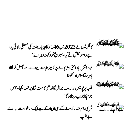
کانگریس نے 2023 میں 146 ارکانِ پارلیمنٹ کی معطلی دلائی یاد،
جے رام رمیش نے کہا- ’تاریخ خود کو نہ دہرائے‘
مہاراشٹر: بارامتی ایئرپورٹ پر ٹرینر طیارہ رن وے سے پھسل کر نکلا
باہر، تمام افراد محفوظ
طلبہ پر پولیس بربریت: راہل گاندھی کا امت شاہ پر حملہ، کہا- ’اس
جرم کا جواب دینا ہوگا‘
شری رام مندر ٹرسٹ کے سی ای او کے لیے ایک درخواست...اے
جے فلپ