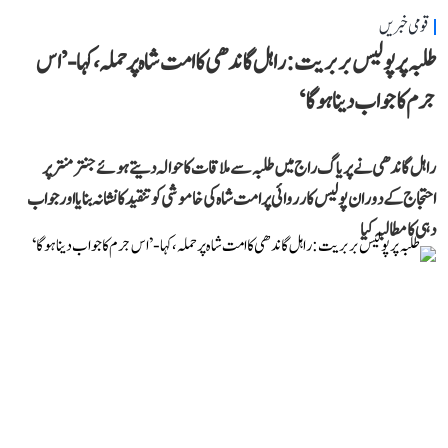
قومی خبریں
طلبہ پر پولیس بربریت: راہل گاندھی کا امت شاہ پر حملہ، کہا- ’اس
جرم کا جواب دینا ہوگا‘
راہل گاندھی نے پریاگ راج میں طلبہ سے ملاقات کا حوالہ دیتے ہوئے جنتر منتر پر
احتجاج کے دوران پولیس کارروائی پر امت شاہ کی خاموشی کو تنقید کا نشانہ بنایا اور جواب
دہی کا مطالبہ کیا