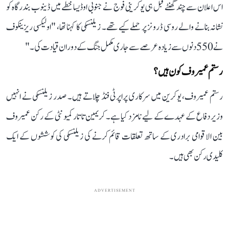
اس اعلان سے چند گھنٹے قبل ہی یوکرینی فوج نے جنوبی اوڈیسا خطے میں ڈینوب بندرگاہ کو
نشانہ بنانے والے روسی ڈرونز پر حملے کیے تھے۔ زیلنسکی کا کہنا تھا، "اولیکسی ریزینکوف
نے 550دنوں سے زیادہ عرصے سے جاری مکمل جنگ کے دوران قیادت کی۔"
رستم عمیروف کون ہیں؟
رستم عمیروف، یوکرین میں سرکاری پراپرٹی فنڈ چلاتے ہیں۔ صدر زیلنسکی نے انہیں
وزیر دفاع کے عہدے کے لیے نامزد کیا ہے۔ کریمین تاتار کمیونٹی کے رکن عمیروف
بین الاقوامی برادری کے ساتھ تعلقات قائم کرنے کی زیلنسکی کی کوششوں کے ایک
کلیدی رکن بھی ہیں۔
ADVERTISEMENT