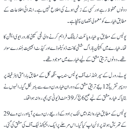
دونوں محفوظ رہے اور کسی کے زخمی ہونے کی اطلاع نہیں ہے۔ ابتدائی اطلاعات کے
مطابق طیارے کو معمولی نقصان پہنچا ہے۔
پولیس کے مطابق یہ طیارہ پائلٹ ٹریننگ فراہم کرنے والی نجی کمپنی کارور ایوی ایشن کا
تھا۔ طیارے میں کیپٹن چِراگ ششی کانت ڈوئیفوڈے اور کیڈٹ ابھیجیت جُندرے سوار
تھے۔ دونوں تربیتی مشق کے لیے طیارے میں موجود تھے۔
پونے رورل کے سپرنٹنڈنٹ آف پولیس سندیپ سنگھ گل کے مطابق بارامتی ایئر فیلڈ پر
دوپہر تقریباً 12 بجے تربیتی مشق کے دوران طیارہ رن وے سے باہر نکل گیا۔ انہوں نے
بتایا کہ طیارہ مشق کے لیے صبح 6 بج کر 39 منٹ (یو ٹی سی) پر روانہ ہوا تھا۔
پولیس کے مطابق طیارہ ابتدا میں لنک براوو کے ذریعے رن وے پر آیا اور رن وے 29
کے تھریش ہولڈ پر لائن اپ کیا گیا۔ اس مرحلے پر ایک ریجیکٹڈ ٹیک آف کی مشق کی گئی۔