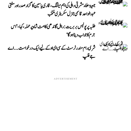
جمعیۃ علماء مشرقی دہلی کی اہم میٹنگ، قاری یاسین کا گزار صدر اور مفتی
عبد الواحد قاسمی جنرل سکریٹری منتخب
طلبہ پر پولیس بربریت: راہل گاندھی کا امت شاہ پر حملہ، کہا- ’اس
جرم کا جواب دینا ہوگا‘
شری رام مندر ٹرسٹ کے سی ای او کے لیے ایک درخواست...اے
جے فلپ
ADVERTISEMENT