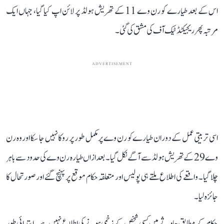
اس کے بعد طیارے کو رن وے 11 کے تھریش ہولڈ پر لائن اپ کیا گیا، جہاں ایک
مرتبہ پھر ریجیکٹڈ ٹیک آف کی مشق کی گئی۔
ADVERTISEMENT
اسی تربیتی عمل کے دوران طیارے کو رن وے پر مکمل طور پر روکا نہیں جا سکا اور وہ رن
وے 29 کے تھریش ہولڈ سے آگے نکل گیا۔ بعد ازاں طیارہ رن وے کی حدود سے باہر
چلا گیا۔ واقعے کی اطلاع ملتے ہی پولیس اور متعلقہ حکام موقع پر پہنچ گئے اور صورتحال کا
جائزہ لیا۔
حکام کے مطابق حادثے میں کسی شخص کے زخمی ہونے کی اطلاع نہیں ہے۔ ابتدائی طور