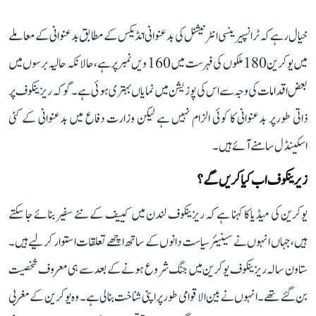
خیال رہے کہ ٹرانسپیرینسی انٹرنیشنل کی بدعنوانی انڈیکس کے مطابق بدعنوانی کے معاملے
میں یوکرین 180ملکوں کی فہرست میں 160 ویں نمبر پر ہے، حالانکہ حالیہ برسوں میں
بعض اقدامات کی وجہ سے اس کی پوزیشن میں نمایاں بہتری ہوئی ہے۔ گوکہ ریزینکوف پر
ذاتی طورپر بدعنوانی کا کوئی الزام نہیں ہے لیکن وزارت دفاع میں بدعنوانی کے کئی
اسکینڈل سامنے آئے ہیں۔
زیرینکوف اب کیا کریں گے؟
یوکرین کی میڈیا کا کہنا ہے کہ ریزینکوف لندن میں کییف کے نئے سفیر بنائے جاسکتے
ہیں، جہاں انہوں نے سینیئر سیاست دانوں کے ساتھ اچھے تعلقات استوار کرلیے ہیں۔
ستاون سالہ ریزینکوف یوکرین میں جنگ شروع ہونے کے بعد سے ہی معروف شخصیت
بن گئے تھے۔ انہوں نے بین الاقوامی طور پر اپنی شناخت بنالی ہے۔ وہ یوکرین کے مغربی