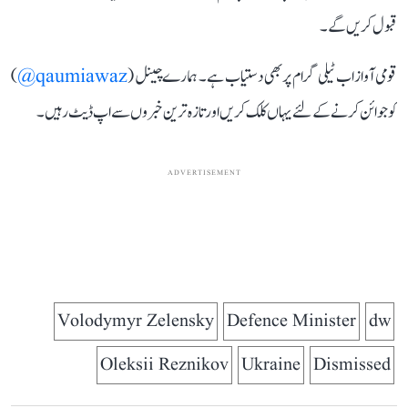
قبول کریں گے۔
قومی آواز اب ٹیلی گرام پر بھی دستیاب ہے۔ ہمارے چینل (
qaumiawaz@
)
کو جوائن کرنے کے لئے یہاں کلک کریں اور تازہ ترین خبروں سے اپ ڈیٹ رہیں۔
ADVERTISEMENT
Volodymyr Zelensky
Defence Minister
dw
Oleksii Reznikov
Ukraine
Dismissed