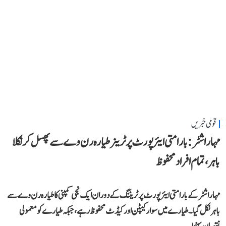
قومی خبریں
مہاراشٹر: بارامتی ایئرپورٹ پر ٹرینر طیارہ رن وے سے پھسل کر نکلا
باہر، تمام افراد محفوظ
مہاراشٹر کے بارامتی ایئرپورٹ پر ٹریننگ کے دوران ایک نجی کمپنی کا طیارہ رن وے سے
باہر نکل گیا۔ طیارے میں سوار کیپٹن اور کیڈٹ محفوظ رہے، جبکہ طیارے کو معمولی