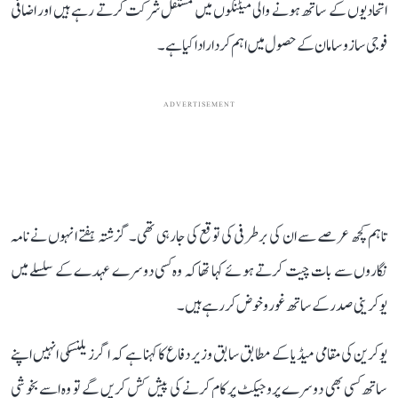
اتحادیوں کے ساتھ ہونے والی میٹنگوں میں مستقل شرکت کرتے رہے ہیں اور اضافی
فوجی ساز و سامان کے حصول میں اہم کردار ادا کیا ہے۔
ADVERTISEMENT
تاہم کچھ عرصے سے ان کی برطرفی کی توقع کی جارہی تھی۔ گزشتہ ہفتے انہوں نے نامہ
نگاروں سے بات چیت کرتے ہوئے کہا تھا کہ وہ کسی دوسرے عہدے کے سلسلے میں
یوکرینی صدر کے ساتھ غور و خوض کر رہے ہیں۔
یوکرین کی مقامی میڈیا کے مطابق سابق وزیر دفاع کا کہنا ہے کہ اگر زیلنسکی انہیں اپنے
ساتھ کسی بھی دوسرے پروجیکٹ پر کام کرنے کی پیش کش کریں گے تو وہ اسے بخوشی