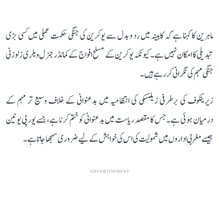
ماہرین کا کہنا ہے کہ کابینہ میں رد و بدل سے یوکرین کی جنگی حکمت عملی میں کسی بڑی
تبدیلی کا امکان نہیں ہے۔ کیونکہ یوکرین کے مسلح افواج کے کمانڈر جنرل ویلری زلوزنی
جنگی مہم کی نگرانی کررہے ہیں۔
زیرینکوف کی برطرفی زیلنسکی کی انتظامیہ میں بدعنوانی کے خلاف وسیع تر مہم کے
درمیان ہوئی ہے۔ جس کا مقصد ریاست میں بدعنوانی کو ختم کرنا ہے، جسے یورپی یونین
جیسے مغربی اداروں میں شمولیت کی اس کی خواہش کے لیے ضروری سمجھا جاتا ہے۔
ADVERTISEMENT