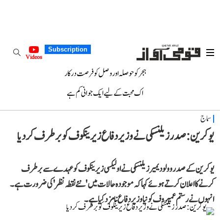
Subscription
Videos
ہجر کو حوصلہ اور وصل کو فرصت درکار
اک محبت کے لیے ایک جوانی کم ہے
سماج
یوکرین: صدر زیلنسکی نے وزیر دفاع زیرینکوف کو برطرف کر دیا
یوکرین کے صدر وولودیمیر زیلنسکی نے اولیکسی زیرینکوف کو عہدے سے برطرف
کرنے کا اعلان کرتے ہوئے کہا کہ موجودہ حالات میں 'نئے نقطہ نظر' کی ضرورت ہے۔
انہوں نے رستم عمیروف کو نیا وزیر دفاع نامزد کیا ہے۔