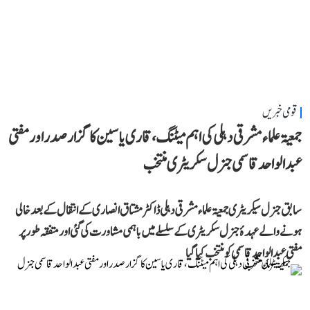
قومی خبریں
جمعیۃ علماء مشرقی دہلی کی اہم میٹنگ، قاری یاسین کا گزار صدر اور مفتی
عبد الواحد قاسمی جنرل سکریٹری منتخب
سابق جنرل سیکریٹری جمعیۃ علماء مشرقی دہلی ڈاکٹر مشتاق انصاری کے انتقال کے بعد خالی
ہونے والے عہدۂ جنرل سکریٹری کے سلسلے میں باہمی مشاورت کی گئی اور متفقہ طور پر
مفتی عبد الواحد قاسمی کو منتخب کیا گیا