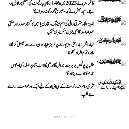
کانگریس نے 2023 میں 146 ارکانِ پارلیمنٹ کی معطلی دلائی یاد،
جے رام رمیش نے کہا- ’تاریخ خود کو نہ دہرائے‘
جمعیۃ علماء مشرقی دہلی کی اہم میٹنگ، قاری یاسین کا گزار صدر اور مفتی
عبد الواحد قاسمی جنرل سکریٹری منتخب
مہاراشٹر: بارامتی ایئرپورٹ پر ٹرینر طیارہ رن وے سے پھسل کر نکلا
باہر، تمام افراد محفوظ
طلبہ پر پولیس بربریت: راہل گاندھی کا امت شاہ پر حملہ، کہا- ’اس
جرم کا جواب دینا ہوگا‘
شری رام مندر ٹرسٹ کے سی ای او کے لیے ایک درخواست...اے
جے فلپ
ADVERTISEMENT