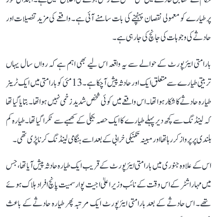
پر طیارے کو معمولی نقصان پہنچنے کی بات سامنے آئی ہے۔ واقعے کی مزید تفصیلات اور
حادثے کی وجوہات کی جانچ کی جا رہی ہے۔
بارامتی ایئرپورٹ کے حوالے سے یہ واقعہ اس لیے بھی اہم ہے کہ رواں سال یہاں
تربیتی طیارے سے متعلق ایک اور حادثہ پیش آ چکا ہے۔ 13 مئی کو بارامتی میں ایک ٹرینر
طیارہ حادثے کا شکار ہوا تھا۔ اس واقعے میں کوئی شخص شدید زخمی نہیں ہوا تھا۔ بتایا گیا تھا
کہ لینڈنگ سے کچھ دیر پہلے طیارے کا ایک حصہ بجلی کے کھمبے سے ٹکرا گیا تھا۔ طیارہ کم
بلندی پر پرواز کر رہا تھا اور مبینہ تکنیکی خرابی کے بعد اسے ہنگامی لینڈنگ کرنا پڑی تھی۔
اس کے علاوہ جنوری میں بارامتی ایئرپورٹ کے قریب ایک طیارہ حادثہ پیش آیا تھا، جس
میں مہاراشٹر کے اس وقت کے نائب وزیر اعلیٰ اجیت پوار سمیت پانچ افراد ہلاک ہوئے
تھے۔ اس حادثے کے بعد بارامتی ایئرپورٹ ایک مرتبہ پھر طیارہ حادثے کے باعث