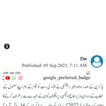
i
Dw
Published: 05 Sep 2023, 7:11 AM
llow us on:
یوکرین کے صدر وولودیمیر زیلنسکی نے اتوار کی رات کو قوم کے نام اپنے معمول کے
خطاب کے دوران وزیر دفاع اولیکسی ریزینکوف کوان کے عہدے سے برطرف کرنے کا
اعلان کیا۔ وہ فروری 2022 میں روس کی جانب سے یوکرین کے خلاف جنگ شروع