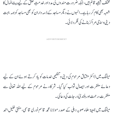
مختلف شعبے قائم ہیں، جبکہ ضرورت مندوں کی مدد اور خدمتِ خلق کے لیے بیت المال کا
شعبہ بھی کام کر رہا ہے۔ انہوں نے دیگر مساجد کے ذمہ داران کو بھی مساجد کو ہمہ جہت
دینی و سماجی مراکز بنانے کی فکر دلائی۔
ADVERTISEMENT
میٹنگ میں ڈاکٹر مشتاق مرحوم کی دینی و تنظیمی خدمات کو یاد کرتے ہوئے ان کے لیے
دعائے مغفرت اور ایصالِ ثواب کیا گیا۔ شرکاء نے مرحوم کے لیے اللہ تعالیٰ سے
مغفرت، رحمت اور بلندیٔ درجات کی دعا کی۔
میٹنگ میں جمعیۃ علماء صوبہ دہلی کے صدر مولانا محمد قاسم نوری قاسمی، مفتی خلیل احمد