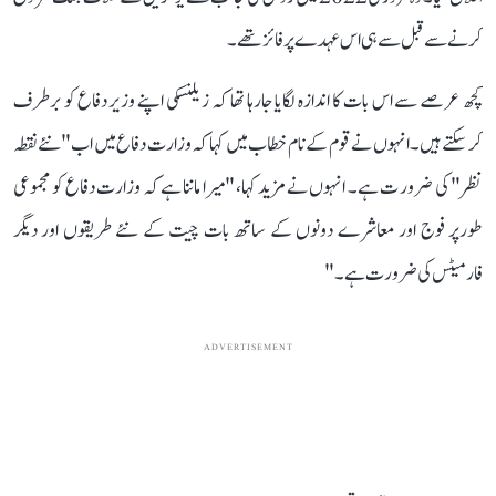
کرنے سے قبل سے ہی اس عہدے پر فائز تھے۔
کچھ عرصے سے اس بات کا اندازہ لگایا جارہا تھا کہ زیلنسکی اپنے وزیر دفاع کو برطرف
کرسکتے ہیں۔ انہوں نے قوم کے نام خطاب میں کہا کہ وزارت دفاع میں اب "نئے نقطہ
نظر" کی ضرور ت ہے۔ انہوں نے مزید کہا، "میرا ماننا ہے کہ وزارت دفاع کو مجموعی
طورپر فوج اور معاشرے دونوں کے ساتھ بات چیت کے نئے طریقوں اور دیگر
فارمیٹس کی ضرورت ہے۔"
ADVERTISEMENT