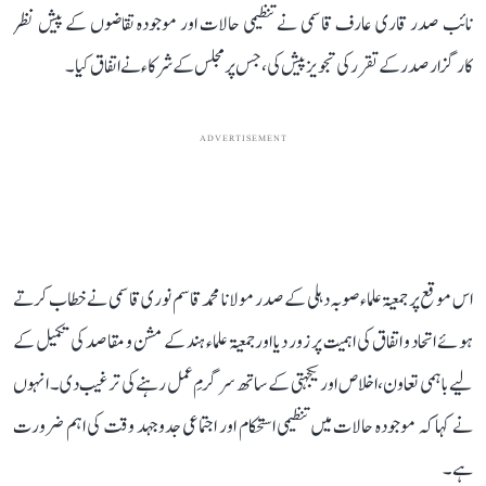
نائب صدر قاری عارف قاسمی نے تنظیمی حالات اور موجودہ تقاضوں کے پیش نظر
کارگزار صدر کے تقرر کی تجویز پیش کی، جس پر مجلس کے شرکاء نے اتفاق کیا۔
ADVERTISEMENT
اس موقع پر جمعیۃ علماء صوبہ دہلی کے صدر مولانا محمد قاسم نوری قاسمی نے خطاب کرتے
ہوئے اتحاد و اتفاق کی اہمیت پر زور دیا اور جمعیۃ علماء ہند کے مشن و مقاصد کی تکمیل کے
لیے باہمی تعاون، اخلاص اور یکجہتی کے ساتھ سرگرمِ عمل رہنے کی ترغیب دی۔ انہوں
نے کہا کہ موجودہ حالات میں تنظیمی استحکام اور اجتماعی جدوجہد وقت کی اہم ضرورت
ہے۔