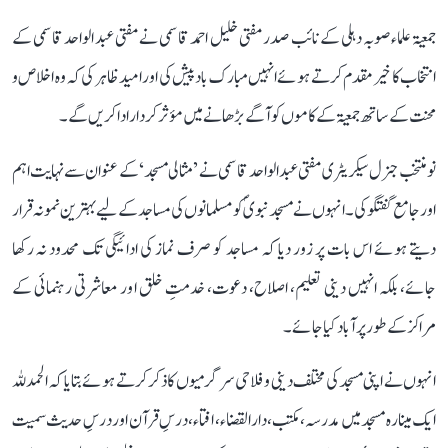
جمعیۃ علماء صوبہ دہلی کے نائب صدر مفتی خلیل احمد قاسمی نے مفتی عبد الواحد قاسمی کے
انتخاب کا خیر مقدم کرتے ہوئے انہیں مبارک باد پیش کی اور امید ظاہر کی کہ وہ اخلاص و
محنت کے ساتھ جمعیۃ کے کاموں کو آگے بڑھانے میں مؤثر کردار ادا کریں گے۔
نو منتخب جنرل سیکریٹری مفتی عبد الواحد قاسمی نے ’مثالی مسجد‘ کے عنوان سے نہایت اہم
اور جامع گفتگو کی۔ انہوں نے مسجد نبویؐ کو مسلمانوں کی مساجد کے لیے بہترین نمونہ قرار
دیتے ہوئے اس بات پر زور دیا کہ مساجد کو صرف نماز کی ادائیگی تک محدود نہ رکھا
جائے، بلکہ انہیں دینی تعلیم، اصلاح، دعوت، خدمتِ خلق اور معاشرتی رہنمائی کے
مراکز کے طور پر آباد کیا جائے۔
انہوں نے اپنی مسجد کی مختلف دینی و فلاحی سرگرمیوں کا ذکر کرتے ہوئے بتایا کہ الحمدللہ
ایک مینارہ مسجد میں مدرسہ، مکتب، دارالقضاء، افتاء، درسِ قرآن اور درسِ حدیث سمیت