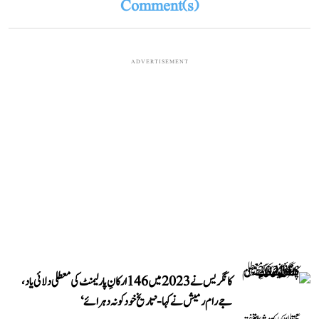
Comment(s)
ADVERTISEMENT
کانگریس نے 2023 میں 146 ارکانِ پارلیمنٹ کی معطلی دلائی یاد،
جے رام رمیش نے کہا- ’تاریخ خود کو نہ دہرائے‘