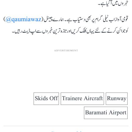
خبروں میں آ گیا ہے۔
قومی آواز اب ٹیلی گرام پر بھی دستیاب ہے۔ ہمارے چینل (
qaumiawaz@
)
کو جوائن کرنے کے لئے یہاں کلک کریں اور تازہ ترین خبروں سے اپ ڈیٹ رہیں۔
ADVERTISEMENT
Skids Off
Trainere Aircraft
Runway
Baramati Airport