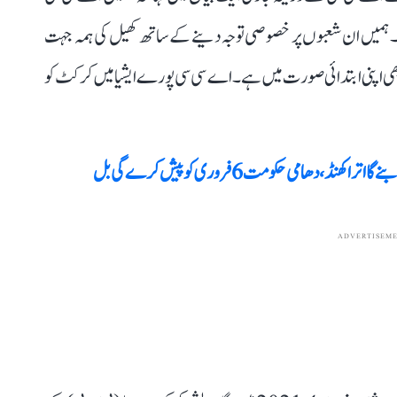
ں۔ ہمیں ان شعبوں پر خصوصی توجہ دینے کے ساتھ کھیل کی ہمہ جہت
اب بھی اپنی ابتدائی صورت میں ہے۔ اے سی سی پورے ایشیا میں کرکٹ کو
، دھامی حکومت 6 فروری کو پیش کرے گی بل
ADVERTISEM