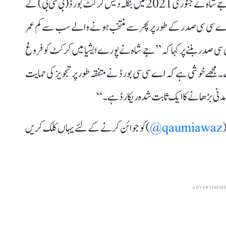
واضح رہے کہ 2019 میں بی سی سی آئی کے سکریٹری بنے جے شاہ نے جنوری 2021 میں بنگلہ دیش کرکٹ بورڈ (بی سی بی) کے
ہ اے سی سی صدر کے طور پر پھر سے منتخب ہونے والے سب سے کم عمر
سی صدر بننے پر کہا کہ ’’جے شاہ نے پورے ایشیا میں کرکٹ کو فروغ
ے۔ مجھے خوشی ہے کہ اے سی سی بورڈ نے متفقہ طور پر تجویز کی حمایت
مدنی بڑھانے کا ایک ثابت شدہ ریکارڈ ہے۔‘‘
(
qaumiawaz@
) کو جوائن کرنے کے لئے یہاں کلک کریں
ADVERTISEM