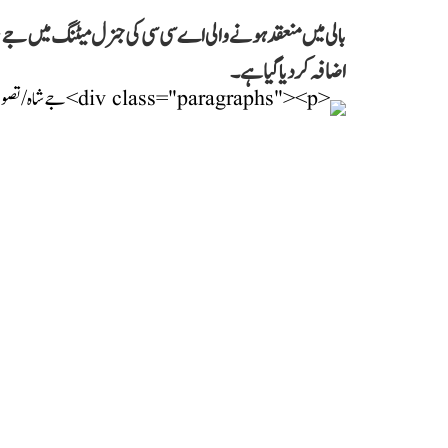
بالی میں منعقد ہونے والی اے سی سی کی جنرل میٹنگ میں جے ش
اضافہ کر دیا گیا ہے۔