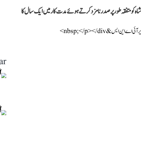
اہ کو متفقہ طور پر صدر نامزد کرتے ہوئے مدت کار میں ایک سال کا
ar