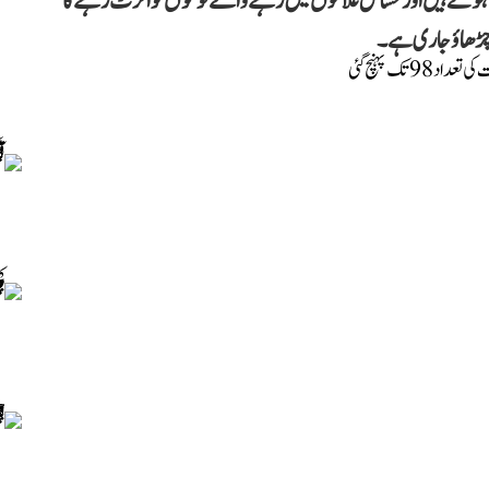
ے ہوئے ہیں اور حساس علاقوں میں رہنے والے لوگوں کو الرٹ رہنے کا
ار چڑھاؤ جاری ہے۔