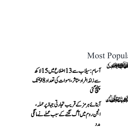
Most Popul
آسام: سیلاب سے 13 اضلاع میں 15 لاکھ
سے زائد افراد متاثر، اموات کی تعداد 98 تک
پہنچ گئی
آبنائے ہرمز کے قریب تجارتی جہاز پر حملہ،
انجن روم میں آگ لگنے کے سبب عملے نے مانگی
مدد