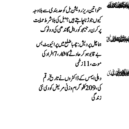
’خواتین ریزرویشن بل کو حدبندی سے بلا وجہ
کیوں جوڑنا چاہتے ہیں؟‘ بل کی بلا شرط حمایت
پر کرن رجیجو کو راہل گاندھی کی دوٹوک
ہماچل پردیش: چمبا ضلع میں پرائیویٹ بس
بے قابو ہوکر حادثے کا شکار، 7 افراد کی
موت، 11 زخمی
دہلی ایمس کے ڈاکٹروں نے تاریخ رقم
کی، 209 کلوگرام وزنی مریض کو دی نئی
زندگی