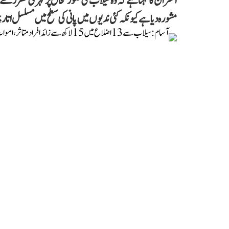
افسران کا کہنا ہے کہ وہ سیلاب کی صورتحال پر گہری نظر رکھ
مشورہ دیا ہے کیونکہ کئی ندیوں میں پانی کی سطح میں مسلسل ات