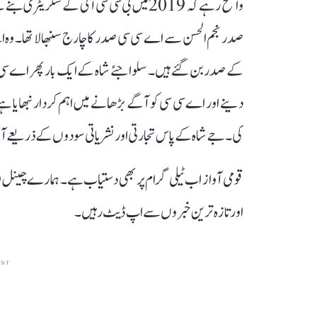
صدر نجم الحسن سے اے سی سی صدر کا چارج سنبھالا تھا۔ و
کے صدر بن گئے ہیں۔ سلوا جئے شاہ کے ایک بار پھر اے سی 
دینے اور اے سی سی کو آگے بڑھانے میں اہم کردار نبھایا ہ
کی۔ جے شاہ کے پاس تجارتی اور نشریاتی سودوں کے ذریعے آ
قومی آواز اب ٹیلی گرام پر بھی دستیاب ہے۔ ہمارے چینل 
اور تازہ ترین خبروں سے اپ ڈیٹ رہیں۔
ENT