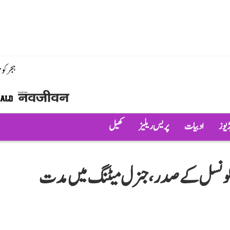
ہجر کو
ڈیوز
ادبیات
پریس ریلیز
کھیل
 کونسل کے صدر، جنرل میٹنگ میں مدت