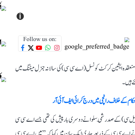
i
Follow us on:
 میں منعقدہ ایشین کرکٹ کونسل (اے سی سی) کی سالانہ جنرل میٹنگ میں
ے ہیں۔
حکام کے خلاف رانچی میں درج کرائی ایف آئی آر
ایل سی) کے صدر شمّی سلوا نے دوسری بار پیش کی تھی جسے اے سی سی
نے اے سی سی کے ذریعہ جاری ایک بیان میں کہا کہ ’’میں اے سی سی