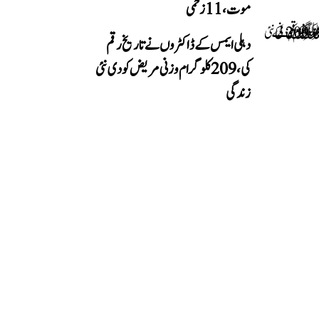
موت، 11 زخمی
دہلی ایمس کے ڈاکٹروں نے تاریخ رقم
کی، 209 کلوگرام وزنی مریض کو دی نئی
زندگی