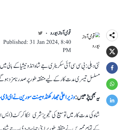
قومی آواز بیورو
Published: 31 Jan 2024, 8:40
PM
نئی دہلی: بی سی سی آئی سکریٹری جے شاہ انڈونیشیا کے بالی
مسلسل تیسری مدت کار کے لیے متفقہ طور پر صدر نامزد ہو گئ
یہ بھی پڑھیں :
وزیر اعلیٰ جھارکھنڈ ہیمنت سورین نے ای ڈی 
شاہ کی مدت کار میں توسیع کی تجویز شری لنکا کرکٹ (ایس 
کے تمام ممبرس نے متفقہ طور پر اپنی حمایت دی۔ جے شاہ 