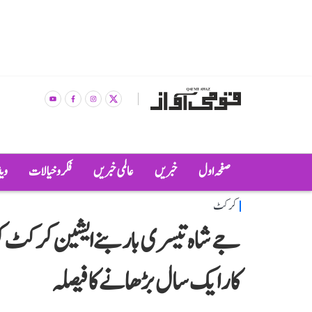
صفحہ اول
خبریں
عالمی خبریں
فکر و خیالات
وی
کرکٹ
جے شاہ تیسری بار بنے ایشین کرکٹ
کار ایک سال بڑھانے کا فیصلہ