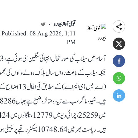
قومی آواز بیورو
Published: 08 Aug 2026, 1:11
PM
ہیں۔ ریاست بھر میں 10748.64 ہیکٹر رقبے پر پھیلی ہوئی کھڑی فصلیں اب بھی زیر آب ہیں۔