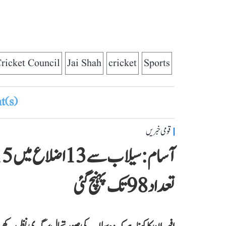
ricket Council
Jai Shah
cricket
Sports
(s)
قومی خبریں
تعداد 98 تک پہنچ گئی