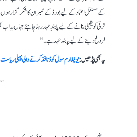
کے مستقل اعتماد کے لیے بورڈ کے ممبران کا شکر گزار ہو
ترقی کو یقینی بنانے کے لیے پابندِ عہد رہنا چاہئے جہاں یہ 
فروغ دینے کے لیے پابند عہد ہے۔‘‘
یہ بھی پڑھیں :
یونیفارم سول کوڈ نافذ کرنے والی پہلی ریاست بنے گا اتراکھنڈ
ENT