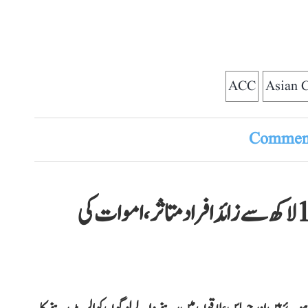
ACC
Asian C
Comment
آسام: سیلاب سے 13 اضلاع میں 15 لاکھ سے زائد افراد متاثر، اموات کی