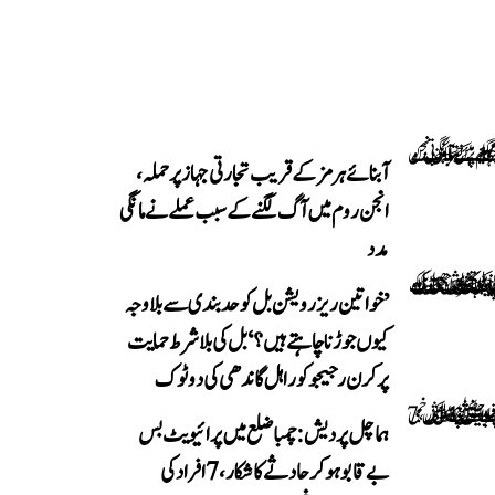
آبنائے ہرمز کے قریب تجارتی جہاز پر حملہ،
انجن روم میں آگ لگنے کے سبب عملے نے مانگی
مدد
’خواتین ریزرویشن بل کو حدبندی سے بلا وجہ
کیوں جوڑنا چاہتے ہیں؟‘ بل کی بلا شرط حمایت
پر کرن رجیجو کو راہل گاندھی کی دوٹوک
ہماچل پردیش: چمبا ضلع میں پرائیویٹ بس
بے قابو ہوکر حادثے کا شکار، 7 افراد کی