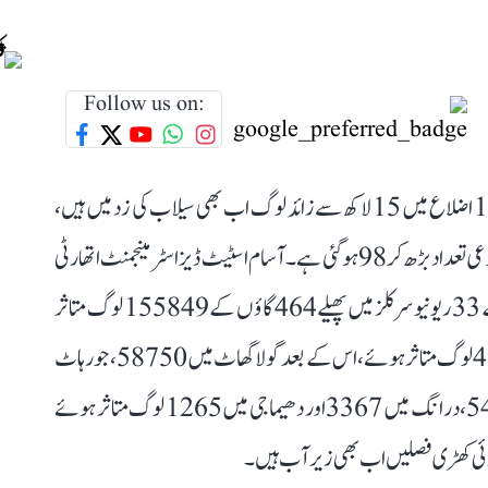
Follow us on:
آسام میں سیلاب کی صورتحال انتہائی سنگین بنی ہوئی ہے، 13 اضلاع میں 15 لاکھ سے زائد لوگ اب بھی سیلاب کی زد میں ہیں،
جبکہ سیلاب کے باعث رواں سال ہلاک ہونے والوں کی مجموعی تعداد بڑھ کر 98 ہو گئی ہے۔ آسام اسٹیٹ ڈیزاسٹر مینجمنٹ اتھارٹی
(اے ایس ڈی ایم اے) کے مطابق فی الحال 13 اضلاع کے 33 ریونیو سرکلز میں پھیلے 464 گاؤں کے 155849 لوگ متاثر
ہیں۔ شیو ساگر سب سے زیادہ متاثرہ ضلع ہے جہاں 48286 لوگ متاثر ہوئے، اس کے بعد گولا گھاٹ میں 58750، جورہاٹ
میں 25259، چرائی دیو میں 12779، ناگاؤں میں 5424، درانگ میں 3367 اور دھیماجی میں 1265 لوگ متاثر ہوئے