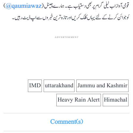
قومی آواز اب ٹیلی گرام پر بھی دستیاب ہے۔ ہمارے چینل (
qaumiawaz@
)
کو جوائن کرنے کے لئے یہاں کلک کریں اور تازہ ترین خبروں سے اپ ڈیٹ رہیں۔
ADVERTISEMENT
IMD
uttarakhand
Jammu and Kashmir
Heavy Rain Alert
Himachal
Comment(s)