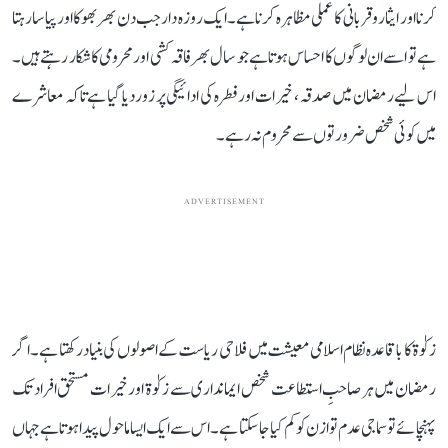
کرنا اور ایثار و قربانی کا عملی مظاہرہ کرنا ہے۔ ایک روزہ دار جب دن بھر بھوکا اور پیاسا رہتا
ہے تو اسے ان لوگوں کا احساس ہوتا ہے جو سال بھر فاقہ کشی اور محرومی کا شکار رہتے ہیں۔
اس لیے رمضان میں صدقہ، خیرات اور فطرہ کی ادائیگی پر زور دیا گیا ہے تاکہ معاشرے
میں کوئی شخص ضرورتوں سے محروم نہ رہے۔
ADVERTISEMENT
زکوٰۃ کا باقاعدہ نظام اسلامی معیشت میں فلاحی ریاست کے اصولوں کی بنیاد رکھتا ہے۔ اگر
رمضان میں ہر صاحبِ استطاعت شخص ایمانداری سے زکوٰۃ اور خیرات مستحق افراد تک
پہنچائے تو سماجی عدم توازن کو کم کیا جا سکتا ہے۔ اس سے ایک ایسا ماحول پیدا ہوتا ہے جہاں