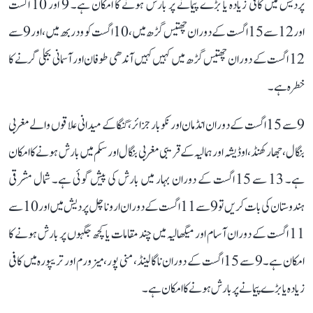
پردیش میں کافی زیادہ یا بڑے پیمانے پر بارش ہونے کا امکان ہے۔ 9 اور 10 اگست
اور 12 سے 15 اگست کے دوران چھتیس گڑھ میں، 10 اگست کو ودربھ میں، اور 9 سے
12 اگست کے دوران چھتیس گڑھ میں کہیں کہیں آندھی طوفان اور آسمانی بجلی گرنے کا
خطرہ ہے۔
9 سے 15 اگست کے دوران انڈمان اور نکوبار جزائر، گنگا کے میدانی علاقوں والے مغربی
بنگال، جھارکھنڈ، اوڈیشہ اور ہمالیہ کے قریبی مغربی بنگال اور سکم میں بارش ہونے کا امکان
ہے۔ 13 سے 15 اگست کے دوران بہار میں بارش کی پیش گوئی ہے۔ شمال مشرقی
ہندوستان کی بات کریں تو 9 سے 11 اگست کے دوران اروناچل پردیش میں اور 10 سے
11 اگست کے دوران آسام اور میگھالیہ میں چند مقامات یا کچھ جگہوں پر بارش ہونے کا
امکان ہے۔ 9 سے 15 اگست کے دوران ناگالینڈ، منی پور، میزورم اور تریپورہ میں کافی
زیادہ یا بڑے پیمانے پر بارش ہونے کا امکان ہے۔