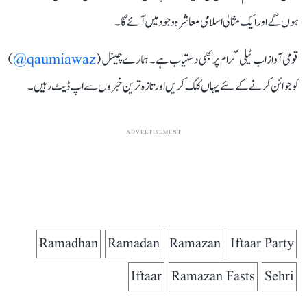
ہوں گے اور ایک مثالی اسلامی معاشرہ وجود میں آئے گا۔
قومی آواز اب ٹیلی گرام پر بھی دستیاب ہے۔ ہمارے چینل (
qaumiawaz@
)
کو جوائن کرنے کے لئے یہاں کلک کریں اور تازہ ترین خبروں سے اپ ڈیٹ رہیں۔
ADVERTISEMENT
Ramadhan
Ramadan
Ramazan
Iftaar Party
Iftaar
Ramazan Fasts
Sehri