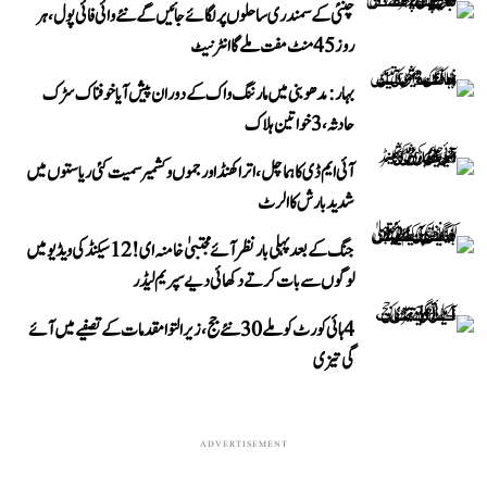
چنئی کے سمندری ساحلوں پر لگائے جائیں گے نئے وائی فائی پول، ہر
روز 45 منٹ مفت ملے گا انٹرنیٹ
بہار: مدھوبنی میں مارننگ واک کے دوران پیش آیا خوفناک سڑک
حادثہ، 3 خواتین ہلاک
آئی ایم ڈی کا ہماچل، اتراکھنڈ اور جموں و کشمیر سمیت کئی ریاستوں میں
شدید بارش کا الرٹ
جنگ کے بعد پہلی بار نظر آئے مجتبیٰ خامنہ ای! 12 سیکنڈ کی ویڈیو میں
لوگوں سے بات کرتے دکھائی دیے سپریم لیڈر
4 ہائی کورٹ کو ملے 30 نئے جج، زیر التوا مقدمات کے تصفیے میں آئے
گی تیزی
ADVERTISEMENT