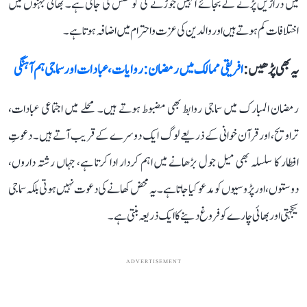
میں دراڑیں پڑنے کے بجائے انہیں جوڑنے کی کوشش کی جاتی ہے۔ بھائی بہنوں میں
اختلافات کم ہوتے ہیں اور والدین کی عزت و احترام میں اضافہ ہوتا ہے۔
یہ بھی پڑھیں :
افریقی ممالک میں رمضان: روایات، عبادات اور سماجی ہم آہنگی
رمضان المبارک میں سماجی روابط بھی مضبوط ہوتے ہیں۔ محلے میں اجتماعی عبادات،
تراویح، اور قرآن خوانی کے ذریعے لوگ ایک دوسرے کے قریب آتے ہیں۔ دعوتِ
افطار کا سلسلہ بھی میل جول بڑھانے میں اہم کردار ادا کرتا ہے، جہاں رشتہ داروں،
دوستوں، اور پڑوسیوں کو مدعو کیا جاتا ہے۔ یہ محض کھانے کی دعوت نہیں ہوتی بلکہ سماجی
یکجہتی اور بھائی چارے کو فروغ دینے کا ایک ذریعہ بنتی ہے۔
ADVERTISEMENT