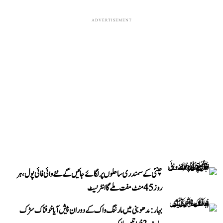
ADVERTISEMENT
چنئی کے سمندری ساحلوں پر لگائے جائیں گے نئے وائی فائی پول، ہر
روز 45 منٹ مفت ملے گا انٹرنیٹ
بہار: مدھوبنی میں مارننگ واک کے دوران پیش آیا خوفناک سڑک