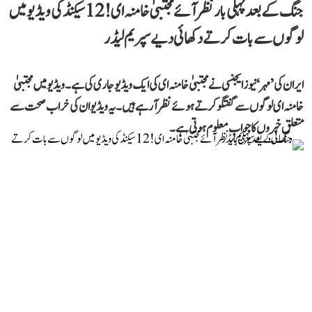
جنگ کے بعد پہلی بار نظر آئے مجتبیٰ خامنہ ای! 12 سیکنڈ کی ویڈیو میں
لوگوں سے بات کرتے دکھائی دیے سپریم لیڈر
ایران کی ’مہر‘ نیوز ایجنسی نے مجتبیٰ خامنہ ای کی ایک ویڈیو جاری کی ہے۔ ویڈیو میں مجتبیٰ
خامنہ ای لوگوں سے گفتگو کرتے ہوئے نظر آرہے ہیں۔ یہ ویڈیو ان کی خراب صحت سے
متعلق خبروں کا جواب معلوم ہوتی ہے۔