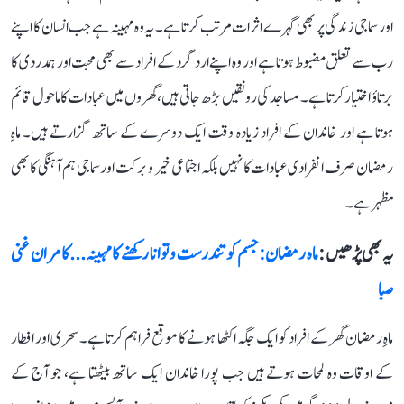
اور سماجی زندگی پر بھی گہرے اثرات مرتب کرتا ہے۔ یہ وہ مہینہ ہے جب انسان کا اپنے
رب سے تعلق مضبوط ہوتا ہے اور وہ اپنے اردگرد کے افراد سے بھی محبت اور ہمدردی کا
برتاؤ اختیار کرتا ہے۔ مساجد کی رونقیں بڑھ جاتی ہیں، گھروں میں عبادات کا ماحول قائم
ہوتا ہے اور خاندان کے افراد زیادہ وقت ایک دوسرے کے ساتھ گزارتے ہیں۔ ماہِ
رمضان صرف انفرادی عبادات کا نہیں بلکہ اجتماعی خیر و برکت اور سماجی ہم آہنگی کا بھی
مظہر ہے۔
یہ بھی پڑھیں :
ماہ رمضان: جسم کو تندرست و توانا رکھنے کا مہینہ...کامران غنی
صبا
ماہِ رمضان گھر کے افراد کو ایک جگہ اکٹھا ہونے کا موقع فراہم کرتا ہے۔ سحری اور افطار
کے اوقات وہ لمحات ہوتے ہیں جب پورا خاندان ایک ساتھ بیٹھتا ہے، جو آج کے