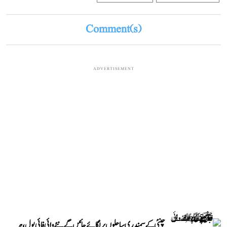
Comment(s)
ADVERTISEMENT
چنئی کے سمندری ساحلوں پر لگائے جائیں گے نئے وائی فائی پول، ہر