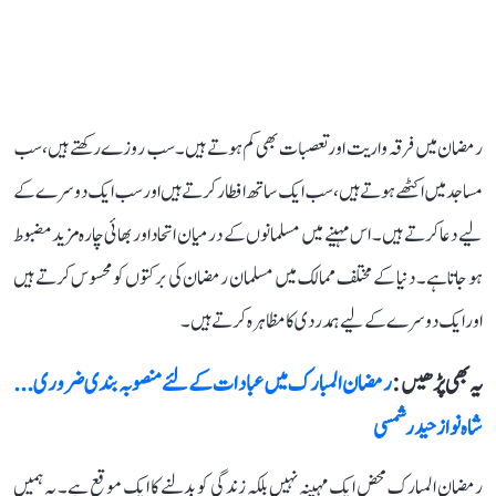
رمضان میں فرقہ واریت اور تعصبات بھی کم ہوتے ہیں۔ سب روزے رکھتے ہیں، سب
مساجد میں اکٹھے ہوتے ہیں، سب ایک ساتھ افطار کرتے ہیں اور سب ایک دوسرے کے
لیے دعا کرتے ہیں۔ اس مہینے میں مسلمانوں کے درمیان اتحاد اور بھائی چارہ مزید مضبوط
ہو جاتا ہے۔ دنیا کے مختلف ممالک میں مسلمان رمضان کی برکتوں کو محسوس کرتے ہیں
اور ایک دوسرے کے لیے ہمدردی کا مظاہرہ کرتے ہیں۔
یہ بھی پڑھیں :
رمضان المبارک میں عبادات کے لئے منصوبہ بندی ضروری...
شاہ نواز حیدر شمسی
رمضان المبارک محض ایک مہینہ نہیں بلکہ زندگی کو بدلنے کا ایک موقع ہے۔ یہ ہمیں