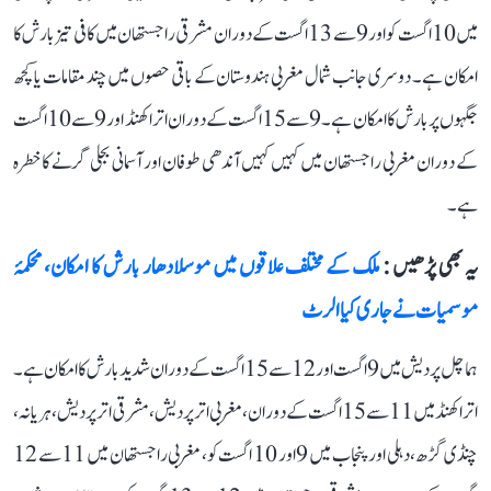
میں 10 اگست کو اور 9 سے 13 اگست کے دوران مشرقی راجستھان میں کافی تیز بارش کا
امکان ہے۔ دوسری جانب شمال مغربی ہندوستان کے باقی حصوں میں چند مقامات یا کچھ
جگہوں پر بارش کا امکان ہے۔ 9 سے 15 اگست کے دوران اتراکھنڈ اور 9 سے 10 اگست
کے دوران مغربی راجستھان میں کہیں کہیں آندھی طوفان اور آسمانی بجلی گرنے کا خطرہ
ہے۔
یہ بھی پڑھیں :
ملک کے مختلف علاقوں میں موسلادھار بارش کا امکان، محکمۂ
موسمیات نے جاری کیا الرٹ
ہماچل پردیش میں 9 اگست اور 12 سے 15 اگست کے دوران شدید بارش کا امکان ہے۔
اتراکھنڈ میں 11 سے 15 اگست کے دوران، مغربی اتر پردیش، مشرقی اتر پردیش، ہریانہ،
چنڈی گڑھ، دہلی اور پنجاب میں 9 اور 10 اگست کو، مغربی راجستھان میں 11 سے 12