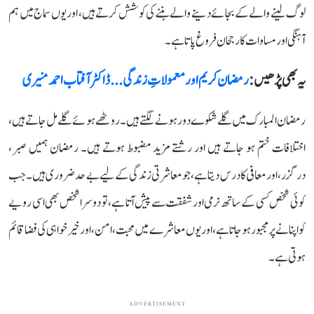
لوگ لینے والے کے بجائے دینے والے بننے کی کوشش کرتے ہیں، اور یوں سماج میں ہم
آہنگی اور مساوات کا رجحان فروغ پاتا ہے۔
یہ بھی پڑھیں :
رمضان کریم اور معمولاتِ زندگی... ڈاکٹر آفتاب احمد منیری
رمضان المبارک میں گلے شکوے دور ہونے لگتے ہیں۔ روٹھے ہوئے گلے مل جاتے ہیں،
اختلافات ختم ہو جاتے ہیں اور رشتے مزید مضبوط ہوتے ہیں۔ رمضان ہمیں صبر،
درگزر، اور معافی کا درس دیتا ہے، جو معاشرتی زندگی کے لیے بے حد ضروری ہیں۔ جب
کوئی شخص کسی کے ساتھ نرمی اور شفقت سے پیش آتا ہے، تو دوسرا شخص بھی اسی رویے
کو اپنانے پر مجبور ہو جاتا ہے، اور یوں معاشرے میں محبت، امن، اور خیر خواہی کی فضا قائم
ہوتی ہے۔
ADVERTISEMENT