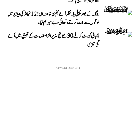
حادثہ، 3 خواتین ہلاک
جنگ کے بعد پہلی بار نظر آئے مجتبیٰ خامنہ ای! 12 سیکنڈ کی ویڈیو میں
لوگوں سے بات کرتے دکھائی دیے سپریم لیڈر
4 ہائی کورٹ کو ملے 30 نئے جج، زیر التوا مقدمات کے تصفیے میں آئے
گی تیزی
ADVERTISEMENT