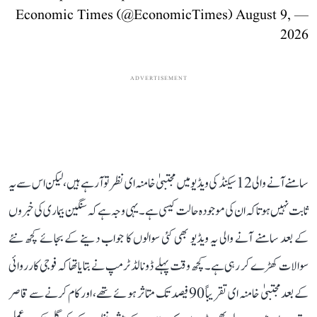
August 9,
— Economic Times (@EconomicTimes)
2026
ADVERTISEMENT
سامنے آنے والی 12 سیکنڈ کی ویڈیو میں مجتبیٰ خامنہ ای نظر تو آ رہے ہیں، لیکن اس سے یہ
ثابت نہیں ہوتا کہ ان کی موجودہ حالت کیسی ہے۔ یہی وجہ ہے کہ سنگین بیماری کی خبروں
کے بعد سامنے آنے والی یہ ویڈیو بھی کئی سوالوں کا جواب دینے کے بجائے کچھ نئے
سوالات کھڑے کر رہی ہے۔ کچھ وقت پہلے ڈونالڈ ٹرمپ نے بتایا تھا کہ فوجی کارروائی
کے بعد مجتبیٰ خامنہ ای تقریباً 90 فیصد تک متاثر ہوئے تھے، اور کام کرنے سے قاصر