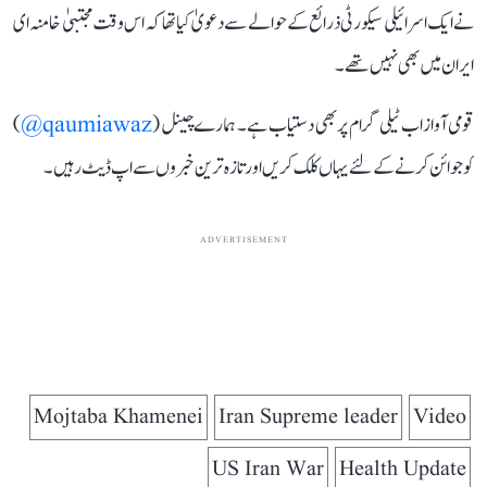
نے ایک اسرائیلی سیکورٹی ذرائع کے حوالے سے دعویٰ کیا تھا کہ اس وقت مجتبیٰ خامنہ ای
ایران میں بھی نہیں تھے۔
قومی آواز اب ٹیلی گرام پر بھی دستیاب ہے۔ ہمارے چینل (
qaumiawaz@
)
کو جوائن کرنے کے لئے یہاں کلک کریں اور تازہ ترین خبروں سے اپ ڈیٹ رہیں۔
ADVERTISEMENT
Mojtaba Khamenei
Iran Supreme leader
Video
US Iran War
Health Update