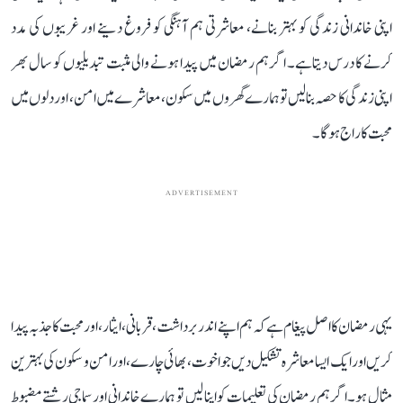
اپنی خاندانی زندگی کو بہتر بنانے، معاشرتی ہم آہنگی کو فروغ دینے اور غریبوں کی مدد
کرنے کا درس دیتا ہے۔ اگر ہم رمضان میں پیدا ہونے والی مثبت تبدیلیوں کو سال بھر
اپنی زندگی کا حصہ بنا لیں تو ہمارے گھروں میں سکون، معاشرے میں امن، اور دلوں میں
محبت کا راج ہوگا۔
ADVERTISEMENT
یہی رمضان کا اصل پیغام ہے کہ ہم اپنے اندر برداشت، قربانی، ایثار، اور محبت کا جذبہ پیدا
کریں اور ایک ایسا معاشرہ تشکیل دیں جو اخوت، بھائی چارے، اور امن و سکون کی بہترین
مثال ہو۔ اگر ہم رمضان کی تعلیمات کو اپنا لیں تو ہمارے خاندانی اور سماجی رشتے مضبوط