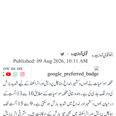
قومی آواز بیورو
Published: 09 Aug 2026, 10:11 AM
llow us on:
محکمہ موسمیات نے جموں و کشمیر، لداخ، ہماچل پردیش اور اتراکھنڈ کے لیے شدید بارش
کی وارننگ جاری کی ہے۔ ہندوستانی محکمہ موسمیات کے مطابق 10 سے 13 اگست کے
درمیان جموں و کشمیر اور لداخ میں شدید بارش ہو سکتی ہے۔ 9 سے 15 اگست تک
ہماچل پردیش اور اتراکھنڈ میں بھی تیز بارش کے امکانات ہیں۔ مشرقی اتر پردیش