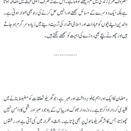
مصروف طرزِ زندگی میں کم دیکھنے کو ملتا ہے۔ اس سے نہ صرف آپسی محبت میں اضافہ ہوتا
ہے بلکہ ایک دوسرے کے مسائل سمجھنے اور انہیں حل کرنے کی راہ بھی ہموار ہوتی ہے۔
والدین اپنے بچوں کو عبادات اور اسلامی اقدار کی تربیت دینے میں زیادہ سرگرم ہو جاتے
ہیں اور چھوٹے بچے بھی روزے کی اہمیت کو سمجھنے لگتے ہیں۔
ADVERTISEMENT
رمضان کا ایک اور اہم پہلو برداشت اور صبر ہے، جو گھریلو تعلقات کو مضبوط بنانے میں
کلیدی کردار ادا کرتا ہے۔ روزہ دار بھوک اور پیاس کے باوجود صبر اور تحمل کا دامن نہیں
چھوڑتا، جس کا اثر گھریلو ماحول پر بھی پڑتا ہے۔ بحث و تکرار میں کمی آتی ہے اور رشتوں