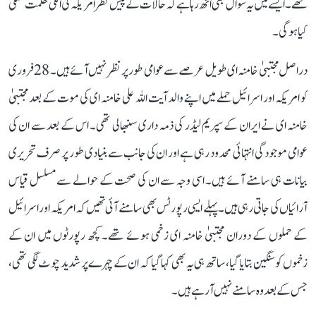
تھے۔ ایسے میں یہ سوال بھی اٹھ رہا ہے کہ حالات کے پیش نظر امریکہ کی اگلی حکمت عملی
کیا ہوگی۔
دراصل مجتبیٰ خامنہ ای طویل عرصے سے عوامی طور پر نظر نہیں آئے ہیں۔ 28 فروری
کو امریکہ اور اسرائیل حملے میں اپنے والد آیت اللہ علی خامنہ ای کی موت کے بعد مجتبیٰ
خامنہ ای نے ایران کے سپریم لیڈر کی ذمہ داری سنبھالی تھی۔ اس کے بعد سے ان کی
عوامی موجودگی انتہائی محدود رہی ہے اور ان کی جانب سے بنیادی طور پر صرف تحریری
بیانات ہی سامنے آئے ہیں۔ اسی وجہ سے ان کی صحت کے حوالے سے مسلسل قیاس
آرائیاں کی جاتی رہی ہیں۔ پہلے ایسی رپورٹس بھی سامنے آئی تھیں کہ امریکہ اور اسرائیل
کے حملوں کے دوران مجتبیٰ خامنہ ای زخمی ہوئے تھے۔ کچھ رپورٹوں میں ان کے
زخموں کو سنگین بتایا گیا، ساتھ ہی یہ بھی کہا گیا کہ ان کے چہرے پر شدید چوٹ لگی تھی،
جس کے بعد وہ سامنے نہیں آرہے ہیں۔