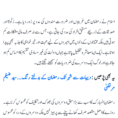
اسلام نے رمضان میں غریبوں اور ضرورت مندوں کی مدد پر زور دیا ہے۔ زکوٰۃ اور
صدقات کے ذریعے مستحق افراد کی مدد کی جاتی ہے، جس سے نہ صرف مالی مشکلات کم
ہوتی ہیں بلکہ محتاجوں کے دلوں میں امیروں کے لیے محبت اور خیر خواہی کا جذبہ بھی پیدا
ہوتا ہے۔ ایک ایسا معاشرہ تشکیل پاتا ہے جہاں دولت کی غیر مساوی تقسیم کا احساس کم ہو
جاتا ہے اور لوگ ایک دوسرے کی ضروریات کو سمجھنے لگتے ہیں۔
یہ بھی پڑھیں :
دیہات سے شہر تک رمضان کے بدلتے رنگ... سید ضیغم
مرتضیٰ
رمضان المبارک کا سب سے بڑا سبق دوسروں کی بھوک اور تکلیف کو محسوس کرنا ہے۔
روزے کا اصل مقصد صرف کھانے پینے سے پرہیز نہیں بلکہ دوسروں کے درد کو محسوس