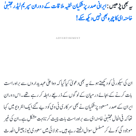
یہ بھی پڑھیں :
ایرانی صدر پزشکیان خفیہ ملاقات کے دوران سپریم لیڈر مجتبیٰ
خامنہ ای کا چہرہ بھی نہیں دیکھ سکے!
ADVERTISEMENT
ان کی سیکورٹی کو دیکھتے ہوئے یہ بھی دعویٰ کیا گیا کہ وہ اعلیٰ عہدیداروں سے براہ راست
بات کرنے کے بجائے درمیان کے لوگوں کے ذریعے رابطہ کر رہے تھے۔ اس دوران
ایران کے صدر مسعود پزشکیان نے بھی سرکاری ٹی وی کو دیے گئے ایک انٹرویو میں کہا
تھا کہ فی الحال مجتبیٰ خامنہ ای سے براہ راست بات چیت کرنا بہت مشکل ہے۔ ان کی غیر
موجودگی کو لے کر مسلسل سوال اٹھتے رہے ہیں۔ جولائی میں سعودی نیوز چینل الحدث