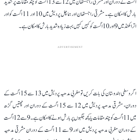
اگست کے دوران اور مشرقی راجستھان میں 12 سے 13 اگست کو چند مقامات پر شدید
بارش کا امکان ہے۔ مشرقی راجستھان اور ہماچل پردیش میں 10 اور 11 اگست کو اور
اتراکھنڈ میں 9 اور 10 اگست کو کہیں کہیں بہت زیادہ شدید بارش کا امکان ہے۔
ADVERTISEMENT
اگر وسطی ہندوستان کی بات کریں تو مغربی مدھیہ پردیش میں 13 سے 15 اگست کے
دوران، مشرقی مدھیہ پردیش میں 12 سے 15 اگست کے دوران اور چھتیس گڑھ
میں 11 اگست کو چند مقامات یا کچھ جگہوں پر بارش ہونے کا امکان ہے۔ 9 سے 12 اگست
کے دوران مغربی مدھیہ پردیش میں اور 9 سے 11 اگست کے دوران مشرقی مدھیہ