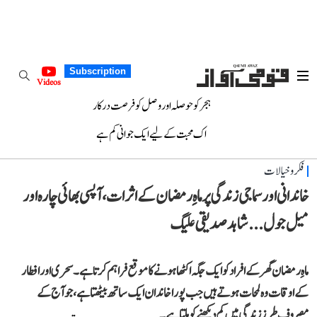
Subscription
Videos
ہجر کو حوصلہ اور وصل کو فرصت درکار
اک محبت کے لیے ایک جوانی کم ہے
فکر و خیالات
خاندانی اور سماجی زندگی پر ماہِ رمضان کے اثرات، آپسی بھائی چارہ اور
میل جول... شاہد صدیقی علیگ
ماہِ رمضان گھر کے افراد کو ایک جگہ اکٹھا ہونے کا موقع فراہم کرتا ہے۔ سحری اور افطار
کے اوقات وہ لمحات ہوتے ہیں جب پورا خاندان ایک ساتھ بیٹھتا ہے، جو آج کے
مصروف طرزِ زندگی میں کم دیکھنے کو ملتا ہے۔