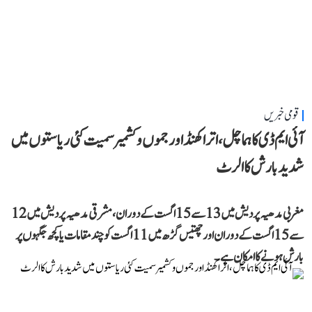
قومی خبریں
آئی ایم ڈی کا ہماچل، اتراکھنڈ اور جموں و کشمیر سمیت کئی ریاستوں میں
شدید بارش کا الرٹ
مغربی مدھیہ پردیش میں 13 سے 15 اگست کے دوران، مشرقی مدھیہ پردیش میں 12
سے 15 اگست کے دوران اور چھتیس گڑھ میں 11 اگست کو چند مقامات یا کچھ جگہوں پر
بارش ہونے کا امکان ہے۔