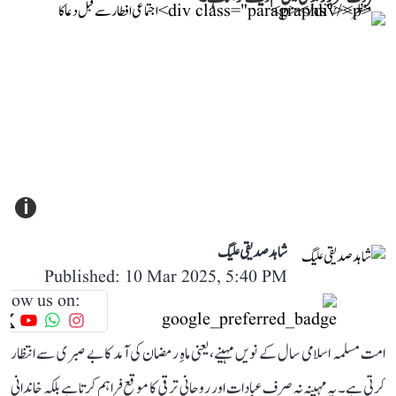
i
شاہد صدیقی علیگ
Published: 10 Mar 2025, 5:40 PM
llow us on:
امت مسلمہ اسلامی سال کے نویں مہینے، یعنی ماہِ رمضان کی آمد کا بے صبری سے انتظار
کرتی ہے۔ یہ مہینہ نہ صرف عبادات اور روحانی ترقی کا موقع فراہم کرتا ہے بلکہ خاندانی