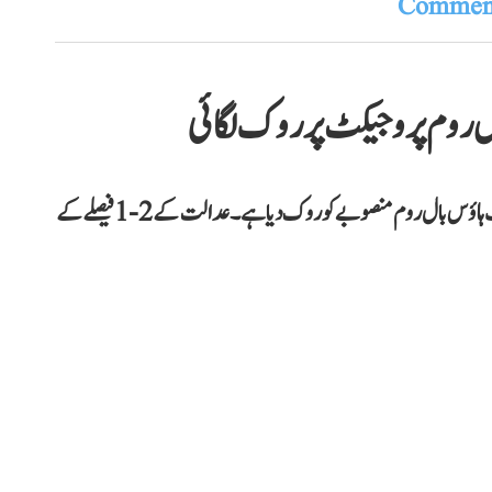
Comment
 روم پروجیکٹ پر روک لگائی
امریکی عدالت نے صدر ٹرمپ کے چار سو ملین ڈالر کے وائٹ ہاؤس بال روم منصوبے کو روک دیا ہے۔ عدالت کے 2-1 فیصلے کے