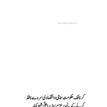
ADVERTISEMENT
کرناٹک حکومت سماجی و اقتصادی سروے نافذ
کرنے کے لیے پرعزم: وزیر اعلیٰ شیوکمار