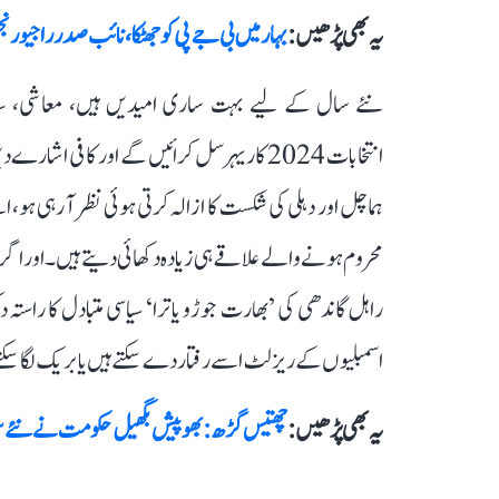
یہ بھی پڑھیں :
بہار میں بی جے پی کو جھٹکا، نائب صدر راجیو ر
انتخابات 2024 کا ریہرسل کرائیں گے اور کافی
ہماچل اور دہلی کی شکست کا ازالہ کرتی ہوئی نظر آ رہی ہو
محروم ہونے والے علاقے ہی زیادہ دکھائی دیتے ہیں۔ اور اگر 
راہل گاندھی کی ’بھارت جوڑو یاترا‘ سیاسی متبادل کا راستہ د
اسمبلیوں کے ریزلٹ اسے رفتار دے سکتے ہیں یا بریک لگا سکت
یہ بھی پڑھیں :
چھتیس گڑھ: بھوپیش بگھیل حکومت نے نئے سرکاری