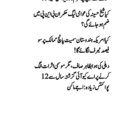
کیا شیخ حسینہ کی عوامی لیگ حکمران بی این پی میں
ضم ہو جائے گی؟
کیا امریکہ ہندوستان سمیت پانچ ممالک پر سو
فیصد ٹیرف لگائے گا!
دہلی کی ہوا بظاہر صاف، مگر موسمی اثرات الگ
کرنے پر اے کیو آئی گزشتہ سال سے 12
پوائنٹس زیادہ: اجے ماکن