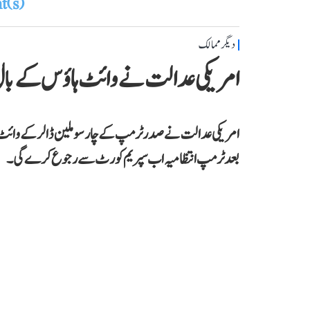
(s)
دیگر ممالک
امریکی عدالت نے وائٹ ہاؤس کے بال
بعد ٹرمپ انتظامیہ اب سپریم کورٹ سے رجوع کرے گی۔