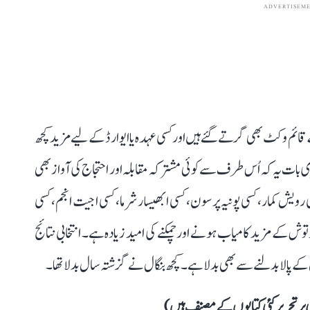
ADVERTISEM
ں کے قائم وکٹ بھی گرتے گئے ہیں اور کسی عہدہ یا ایوارڈ کے لیے مزید کچھ
 بات یہ کہ اُس طرف سے کوئی مشترکہ مقابلہ اور احتجاج کی آواز بھی
 رویش کمار، کسی پونیہ پرسون، کسی ابھیسار شرما، کسی اجیت انجم، کسی
وتوش کے مزید کامیاب ہونے اور چمکنے کی امید زیادہ ہے۔ انتخابی نتائج
کے پالا بدلنے سے بھی بدلا ہے۔ کچھ بنگال نے گزشتہ سال بدلا تھا۔
 پر تحریر کئی کتابوں کے مصنف ہیں)