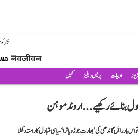
ہجر کو
ڈیوز
ادبیات
پریس ریلیز
کھیل
 بار راہل گاندھی کی ’بھارت جوڑو یاترا‘ سیاسی متبادل کا راستہ دکھلا