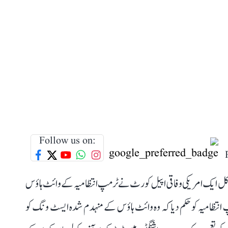
Follow us on:
ے۔ کل ایک امریکی وفاقی اپیل کورٹ نے ٹرمپ انتظامیہ کے وائٹ ہاؤس
نتظامیہ کو حکم دیا کہ وہ وائٹ ہاؤس کے منہدم شدہ ایسٹ ونگ کو