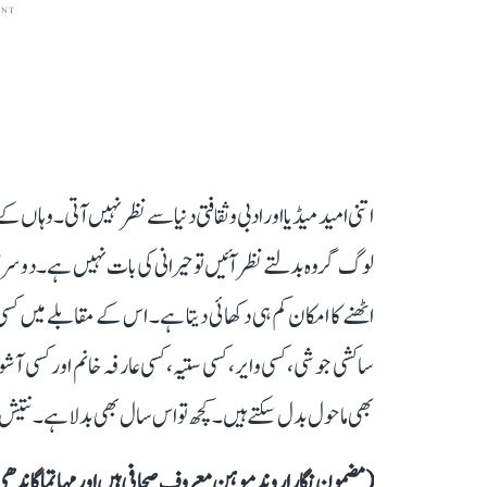
ENT
اتنی امید میڈیا اور ادبی و ثقافتی دنیا سے نظر نہیں آتی۔ وہا
لوگ گروہ بدلتے نظر آئیں تو حیرانی کی بات نہیں ہے۔ دوسری
اٹھنے کا امکان کم ہی دکھائی دیتا ہے۔ اس کے مقابلے میں کسی
ساکشی جوشی، کسی وایر، کسی ستیہ، کسی عارفہ خانم اور کسی آش
بھی ماحول بدل سکتے ہیں۔ کچھ تو اس سال بھی بدلا ہے۔ نتیش 
(مضمون نگار اروند موہن معروف صحافی ہیں اور مہاتما گاندھی