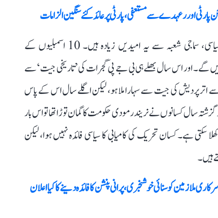
نجن پارٹی اورر عہدے سے مستعفی، پارٹی پر عائد کئے سنگین الزامات
نئے سال کے لیے بہت ساری امیدیں ہیں، معاشی، سیاسی، سماجی شعبہ سے یہ امیدیں زیادہ ہیں۔ 10 اسمبلیوں کے
 اشارے دیں گے۔ اور اس سال بھلے ہی بی جے پی گجرات کی ’تاریخی جیت‘ سے
، اسے اتر پردیش کی جیت سے سہارا ملا ہو، لیکن اگلے سال اس کے پاس
گزشتہ سال کسانوں نے نریندر مودی حکومت کا گمان توڑا تھا تو اس بار
کھلا سکتی ہے۔ کسان تحریک کی کامیابی کا سیاسی فائدہ نہیں ہوا، لیکن
ے ہیں۔
 ملازمین کو سنائی خوشخبری، پرانی پنشن کا فائدہ دینے کا کیا اعلان