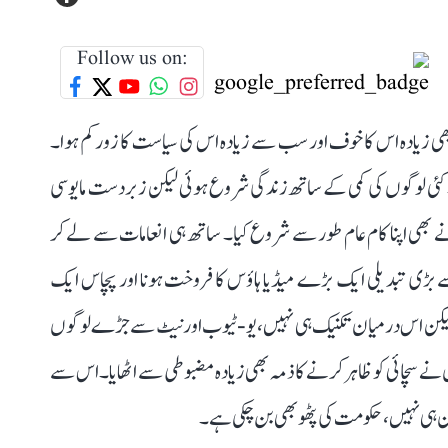
Follow us on:
ھی زیادہ اس کا خوف اور سب سے زیادہ اس کی سیاست کا زور کم ہوا۔
۔ کئی لوگوں کی کمی کے ساتھ زندگی شروع ہوئی لیکن زبردست مایوسی
نے بھی اپنا کام عام طور سے شروع کیا۔ ساتھ ہی انعامات سے لے کر
 بڑی تبدیلی ایک بڑے میڈیا ہاؤس کا فروخت ہونا اور پچاس ایک
ا۔ لیکن اس درمیان تکنیک ہی نہیں، یو-ٹیوب اور نیٹ سے جڑے لوگوں
نے سچائی کو ظاہر کرنے کا ذمہ بھی زیادہ مضبوطی سے اٹھایا۔ اس سے
یقین ہی نہیں، حکومت کی پٹھو بھی بن چکی ہے۔