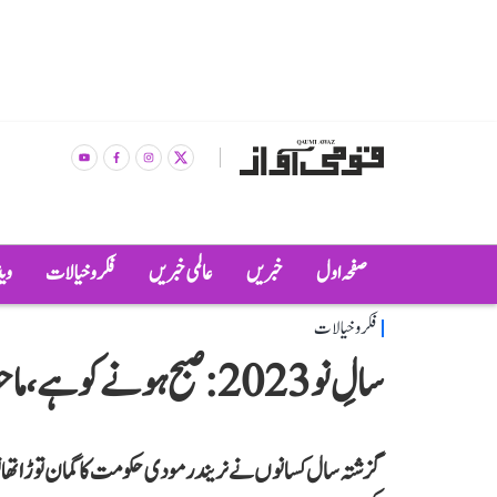
صفحہ اول
خبریں
عالمی خبریں
فکر و خیالات
وی
فکر و خیالات
سالِ نو 2023: صبح ہونے کو ہے، ماحول بنائے رکھیے... اروند موہن
گزشتہ سال کسانوں نے نریندر مودی حکومت کا گمان توڑا تھا تو اس