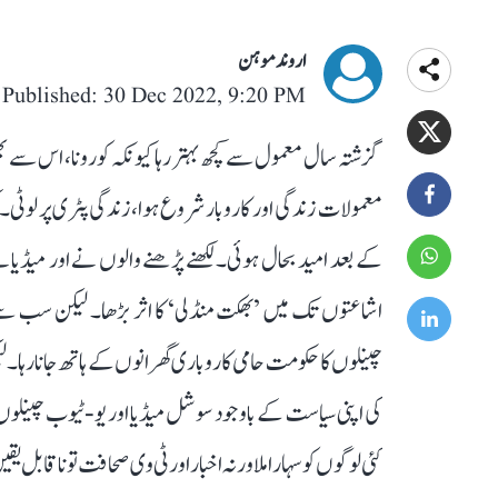
اروند موہن
Published: 30 Dec 2022, 9:20 PM
گزشتہ سال معمول سے کچھ بہتر رہا کیونکہ کورونا، اس سے ب
معمولات زندگی اور کاروبار شروع ہوا، زندگی پٹری پر لوٹی
کے بعد امید بحال ہوئی۔ لکھنے پڑھنے والوں نے اور میڈیا 
اشاعتوں تک میں ’بھکت منڈلی‘ کا اثر بڑھا۔ لیکن سب سے
چینلوں کا حکومت حامی کاروباری گھرانوں کے ہاتھ جانا رہ
کی اپنی سیاست کے باوجود سوشل میڈیا اور یو-ٹیوب چینلوں 
کئی لوگوں کو سہارا ملا ورنہ اخبار اور ٹی وی صحافت تو ناقابل 