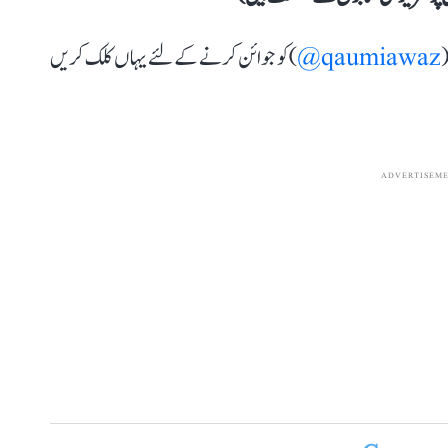
(
qaumiawaz@
) کو جوائن کرنے کے لئے یہاں کلک کریں
ADVERTISEM