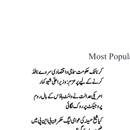
Most Popul
کرناٹک حکومت سماجی و اقتصادی سروے نافذ
کرنے کے لیے پرعزم: وزیر اعلیٰ شیوکمار
امریکی عدالت نے وائٹ ہاؤس کے بال روم
پروجیکٹ پر روک لگائی
کیا شیخ حسینہ کی عوامی لیگ حکمران بی این پی میں