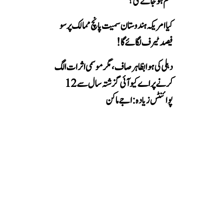
ضم ہو جائے گی؟
کیا امریکہ ہندوستان سمیت پانچ ممالک پر سو
فیصد ٹیرف لگائے گا!
دہلی کی ہوا بظاہر صاف، مگر موسمی اثرات الگ
کرنے پر اے کیو آئی گزشتہ سال سے 12
پوائنٹس زیادہ: اجے ماکن