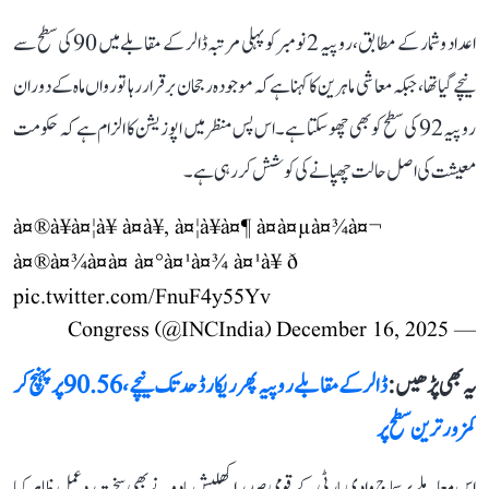
اعداد و شمار کے مطابق، روپیہ 2 نومبر کو پہلی مرتبہ ڈالر کے مقابلے میں 90 کی سطح سے
نیچے گیا تھا، جبکہ معاشی ماہرین کا کہنا ہے کہ موجودہ رجحان برقرار رہا تو رواں ماہ کے دوران
روپیہ 92 کی سطح کو بھی چھو سکتا ہے۔ اس پس منظر میں اپوزیشن کا الزام ہے کہ حکومت
معیشت کی اصل حالت چھپانے کی کوشش کر رہی ہے۔
à¤®à¥à¤¦à¥ à¤à¥, à¤¦à¥à¤¶ à¤à¤µà¤¾à¤¬
à¤®à¤¾à¤à¤ à¤°à¤¹à¤¾ à¤¹à¥ ð
pic.twitter.com/FnuF4y55Yv
December 16, 2025
— Congress (@INCIndia)
یہ بھی پڑھیں :
ڈالر کے مقابلے روپیہ پھر ریکارڈ حد تک نیچے، 90.56 پر پہنچ کر
کمزور ترین سطح پر
اس معاملے پر سماج وادی پارٹی کے قومی صدر اکھلیش یادو نے بھی سخت ردعمل ظاہر کیا