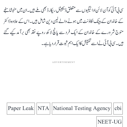
سی بی آئی کو آن لائن ادائیگیوں سے متعلق ڈیجیٹل ریکارڈ بھی ملے ہیں۔ ان میں منیشا سنجے
کے خاندان کے بینک اکاؤنٹ میں ہونے والے لین دین شامل ہیں۔ اس کے علاوہ ڈاکٹر
منوج شرورے کے خاندان کے ایک فرد سے پانچ لاکھ روپے نقد بھی برآمد کیے گئے
ہیں۔ سی بی آئی نے اسے تفتیش کا ایک اہم ثبوت قرار دیا ہے۔
ADVERTISEMENT
Paper Leak
NTA
National Testing Agency
cbi
NEET-UG