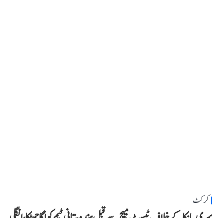
کرکٹ
سری لنکا کے خلاف ٹیسٹ میچ سے قبل ہندوستانی ٹیم کو لگا جھٹکا، انگلی