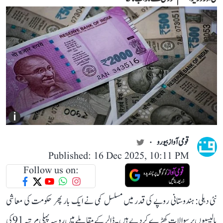
i
قومی آواز بیورو
Published: 16 Dec 2025, 10:11 PM
Follow us on:
نئی دہلی: ہندوستانی روپے کی قدر میں مسلسل کمی نے ایک بار پھر حکومت کی معاشی
پالیسیوں پر سوالات کھڑے کر دیے ہیں۔ ڈالر کے مقابلے میں روپیہ پہلی مرتبہ 91 کی