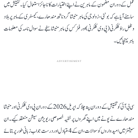
عمل کے دوران مضمون کے ماہرین نے اپنے اختیارات کا ناجائز استعمال کیا۔ تفتیش میں
سامنے آیا ہے کہ بوٹنی-زولوجی کی ماہر منیشا گروناتھ مندھارے، کیمسٹری کے ماہر پرہلاد
وٹھل راؤ کلکرنی (پی وی کلکرنی) اور فزکس کی ماہر منیشا سنجے نے سوال نامہ کی معلومات
باہر پہنچائیں۔
ADVERTISEMENT
سی بی آئی کو تفتیش کے دوران پتہ چلا کہ اپریل 2026 کے دوران پی وی کلکرنی اور منیشا
مندھارے نے پونے میں اپنے گھروں پر خفیہ خصوصی ریویژن سیشن منعقد کیے۔ ان
سیشنز میں امیدواروں کو سوالات، ان کے 4 متبادل اور درست جواب زبانی طور پر بتائے