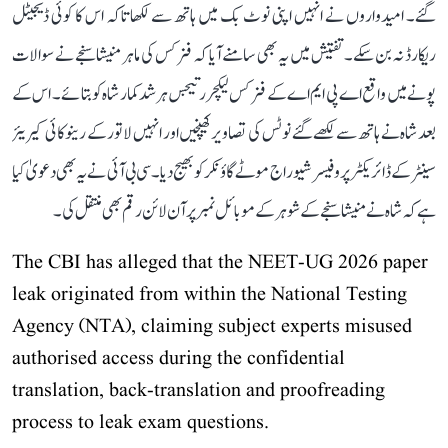
گئے۔ امیدواروں نے انہیں اپنی نوٹ بک میں ہاتھ سے لکھا تاکہ اس کا کوئی ڈیجیٹل
ریکارڈ نہ بن سکے۔ تفتیش میں یہ بھی سامنے آیا کہ فزکس کی ماہر منیشا سنجے نے سوالات
پونے میں واقع اے پی ایم اے کے فزکس لیکچرر تیجس ہرشد کمار شاہ کو بتائے۔ اس کے
بعد شاہ نے ہاتھ سے لکھے گئے نوٹس کی تصاویر کھینچیں اور انہیں لاتور کے رینوکائی کیریئر
سینٹر کے ڈائریکٹر پروفیسر شیوراج موٹے گاؤنکر کو بھیج دیا۔ سی بی آئی نے یہ بھی دعویٰ کیا
ہے کہ شاہ نے منیشا سنجے کے شوہر کے موبائل نمبر پر آن لائن رقم بھی منتقل کی۔
The CBI has alleged that the NEET-UG 2026 paper
leak originated from within the National Testing
Agency (NTA), claiming subject experts misused
authorised access during the confidential
translation, back-translation and proofreading
process to leak exam questions.