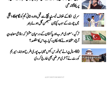
پرینکا گاندھی
سری لنکا کے خلاف ٹیسٹ میچ سے قبل ہندوستانی ٹیم کو لگا جھٹکا، انگلی
میں چوٹ کے سبب کپتان شبھمن گل ہوئے باہر
ترکیہ، سعودی عرب اور پاکستان کے درمیان مشترکہ دفاعی معاہدہ پر
آج دستخط ہونے کا امکان، کیا ہے اس کا مقصد؟
40 سال پرانے ’بوفورس کیس‘ کا باب پوری طرح ہوا بند، سپریم
کورٹ نے آخری عرضی بھی خارج کر دی
ADVERTISEMENT