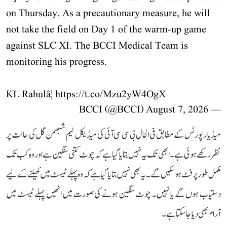
on Thursday. As a precautionary measure, he will
not take the field on Day 1 of the warm-up game
against SLC XI. The BCCI Medical Team is
monitoring his progress.
KL Rahulâ¦
https://t.co/Mzu2yW4OgX
August 7, 2026
— BCCI (@BCCI)
میڈیا رپورٹس کے مطابق فی الحال بی سی سی آئی کی میڈیکل ٹیم شبھمن گل کی حالت پر
نظر رکھے ہوئی ہے۔ ابھی تک یہ نہیں بتایا گیا ہے کہ چوٹ کتنی سنگین ہے اور وہ کب تک
مکمل طور پر فٹ ہو سکیں گے۔ یہ بھی نہیں بتایا گیا ہے کہ وہ پہلے ٹیسٹ میں کھیلنے کے لیے
دستیاب ہوں گے یا نہیں۔ چوٹ سنگین ہونے کی صورت میں انھیں پہلے ٹیسٹ میں
آرام بھی دیا جا سکتا ہے۔