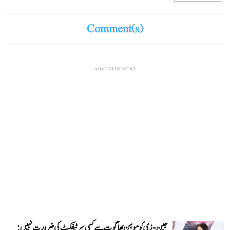
Comment(s)
ADVERTISEMENT
جین-زی کو موہن بھاگوت سے کسی سرٹیفکیٹ کی ضرورت نہیں: