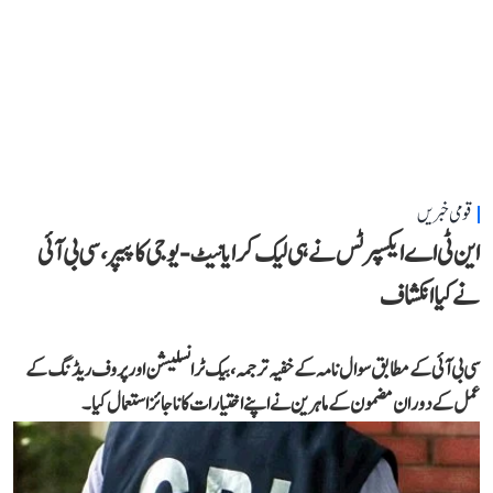
قومی خبریں
این ٹی اے ایکسپرٹس نے ہی لیک کرایا نیٹ-یوجی کا پیپر، سی بی آئی
نے کیا انکشاف
سی بی آئی کے مطابق سوال نامہ کے خفیہ ترجمہ، بیک ٹرانسلیشن اور پروف ریڈنگ کے
عمل کے دوران مضمون کے ماہرین نے اپنے اختیارات کا ناجائز استعمال کیا۔