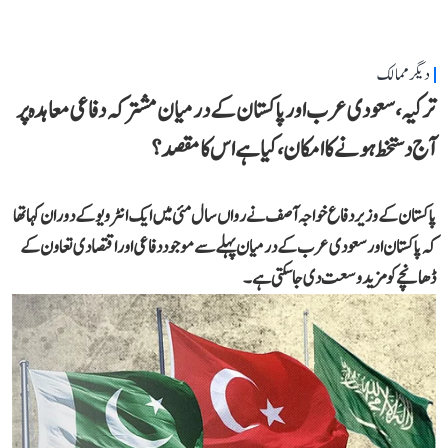
دیگر ممالک
ترکیہ، سعودی عرب اور پاکستان کے درمیان مشترکہ دفاعی معاہدہ پر
آج دستخط ہونے کا امکان، کیا ہے اس کا مقصد؟
پاکستان کے وزیر دفاع خواجہ آصف نے رواں سال مئی میں ایک انٹرویو کے دوران کہا تھا
کہ پاکستان اور سعودی عرب کے درمیان پہلے سے موجود دفاعی اور اقتصادی تعاون کے
ڈھانچے کو مزید وسعت دی جا سکتی ہے۔