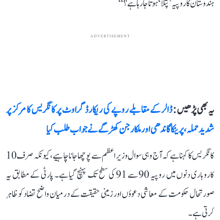
ہندوستان کا روپیہ ’پتلا‘ ہوتا جا رہا ہے؟‘‘
ADVERTISEMENT
یہ بھی پڑھیں :
ڈالر کے مقابلے روپے کی ریکارڈ گراوٹ پر کانگریس کا مرکز پر
شدید حملہ، پرینکا گاندھی اور ملکارجن کھڑگے نے جواب طلب کیا
کانگریس کا کہنا ہے کہ آج وہی سوال وزیر اعظم سے پوچھا جانا چاہیے، کیونکہ صرف 10
کاروباری دنوں میں روپیہ 90 سے 91 کی سطح تک پہنچ گیا ہے۔ پارٹی کے مطابق یہ
صورتحال حکومت کے معاشی دعوؤں اور زمینی حقیقت کے درمیان واضح تضاد کو ظاہر
کرتی ہے۔