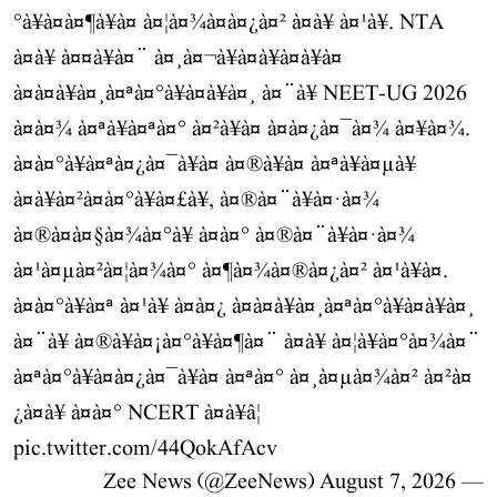
°à¥à¤à¤¶à¥à¤ à¤¦à¤¾à¤à¤¿à¤² à¤à¥ à¤¹à¥. NTA
à¤à¥ à¤¤à¥à¤¨ à¤¸à¤¬à¥à¤à¥à¤à¥à¤
à¤à¤à¥à¤¸à¤ªà¤°à¥à¤à¥à¤¸ à¤¨à¥ NEET-UG 2026
à¤à¤¾ à¤ªà¥à¤ªà¤° à¤²à¥à¤ à¤à¤¿à¤¯à¤¾ à¤¥à¤¾.
à¤à¤°à¥à¤ªà¤¿à¤¯à¥à¤ à¤®à¥à¤ à¤ªà¥à¤µà¥
à¤à¥à¤²à¤à¤°à¥à¤£à¥, à¤®à¤¨à¥à¤·à¤¾
à¤®à¤à¤§à¤¾à¤°à¥ à¤à¤° à¤®à¤¨à¥à¤·à¤¾
à¤¹à¤µà¤²à¤¦à¤¾à¤° à¤¶à¤¾à¤®à¤¿à¤² à¤¹à¥à¤.
à¤à¤°à¥à¤ª à¤¹à¥ à¤à¤¿ à¤à¤à¥à¤¸à¤ªà¤°à¥à¤à¥à¤¸
à¤¨à¥ à¤®à¥à¤¡à¤°à¥à¤¶à¤¨ à¤à¥ à¤¦à¥à¤°à¤¾à¤¨
à¤ªà¤°à¥à¤à¤¿à¤¯à¥à¤ à¤ªà¤° à¤¸à¤µà¤¾à¤² à¤²à¤
¿à¤à¥ à¤à¤° NCERT à¤à¥â¦
pic.twitter.com/44QokAfAcv
August 7, 2026
— Zee News (@ZeeNews)