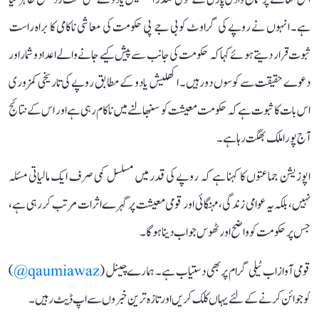
ہے۔ انہوں نے روپے کی گراوٹ کو بی جے پی حکومت کی معاشی ناکامی کا براہ راست
ثبوت قرار دیتے ہوئے کہا کہ حکومت کی جانب سے پیش کیے جانے والے اعداد و شمار اور
دعوے حقیقت سے کوسوں دور ہیں۔ اکھلیش یادو کے مطابق روپے کی تاریخی کمزوری
اس بات کا ثبوت ہے کہ حکومت معیشت کو سنبھالنے میں ناکام رہی ہے اور اس کے نتائج
آج پورا ملک بھگت رہا ہے۔
اپوزیشن جماعتوں کا کہنا ہے کہ روپے کی قدر میں مسلسل کمی صرف ایک مالیاتی مسئلہ
نہیں، بلکہ یہ عوامی زندگی، مہنگائی اور قومی معیشت پر گہرے اثرات مرتب کر رہی ہے،
جس پر حکومت کو واضح اور ٹھوس جواب دینا ہوگا۔
قومی آواز اب ٹیلی گرام پر بھی دستیاب ہے۔ ہمارے چینل (
qaumiawaz@
)
کو جوائن کرنے کے لئے یہاں کلک کریں اور تازہ ترین خبروں سے اپ ڈیٹ رہیں۔