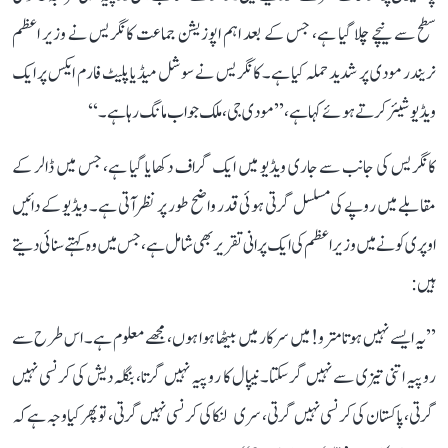
سطح سے نیچے چلا گیا ہے، جس کے بعد اہم اپوزیشن جماعت کانگریس نے وزیر اعظم
نریندر مودی پر شدید حملہ کیا ہے۔ کانگریس نے سوشل میڈیا پلیٹ فارم ایکس پر ایک
ویڈیو شیئر کرتے ہوئے کہا ہے، ’’مودی جی، ملک جواب مانگ رہا ہے۔‘‘
کانگریس کی جانب سے جاری ویڈیو میں ایک گراف دکھایا گیا ہے، جس میں ڈالر کے
مقابلے میں روپے کی مسلسل گرتی ہوئی قدر واضح طور پر نظر آتی ہے۔ ویڈیو کے دائیں
اوپری کونے میں وزیر اعظم کی ایک پرانی تقریر بھی شامل ہے، جس میں وہ کہتے سنائی دیتے
ہیں:
’’یہ ایسے نہیں ہوتا مترو! میں سرکار میں بیٹھا ہوا ہوں، مجھے معلوم ہے۔ اس طرح سے
روپیہ اتنی تیزی سے نہیں گر سکتا۔ نیپال کا روپیہ نہیں گرتا، بنگلہ دیش کی کرنسی نہیں
گرتی، پاکستان کی کرنسی نہیں گرتی، سری لنکا کی کرنسی نہیں گرتی، تو پھر کیا وجہ ہے کہ