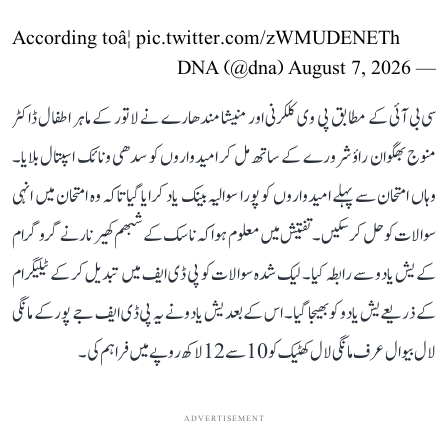
According toâ¦
pic.twitter.com/zWMUDENETh
August 7, 2026
— DNA (@dna)
سی بی آئی کے مطابق پی وی کلکرنی اور منیشا مندھارے نے لاتور کے ماہر اطفال ڈاکٹر
منوج بھگوان راؤ شرورے کے ساتھ مل کر امیدواروں کو سدھی ونائک اسپتال بلایا۔
وہاں امتحان سے پہلے امیدواروں کو پورا سوالیہ بینک یاد کرایا گیا تاکہ وہ امتحان میں انہی
سوالات کو حل کر سکیں۔ تفتیش میں معلوم ہوا کہ ناسک کے شبھم کھیرنار نے گروگرام
کے یش یادو سے رابطہ کیا۔ لیک شدہ سوالات کو پی ڈی ایف میں تبدیل کر کے ٹیلیگرام
کے ذریعے یش یادو کو بھیجا گیا۔ اس کے بعد یش یادو نے یہ پی ڈی ایف جے پور کے مانگی
لال بیوال عرف مانگی لال کھٹیک کو 10 سے 12 لاکھ روپے میں فراہم کی۔
ADVERTISEMENT