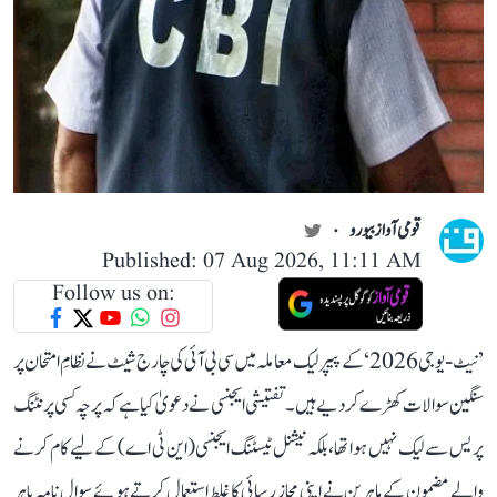
قومی آواز بیورو
Published: 07 Aug 2026, 11:11 AM
Follow us on:
’نیٹ-یو جی 2026‘ کے پیپر لیک معاملہ میں سی بی آئی کی چارج شیٹ نے نظامِ امتحان پر
سنگین سوالات کھڑے کر دیے ہیں۔ تفتیشی ایجنسی نے دعویٰ کیا ہے کہ پرچہ کسی پرنٹنگ
پریس سے لیک نہیں ہوا تھا، بلکہ نیشنل ٹیسٹنگ ایجنسی (این ٹی اے) کے لیے کام کرنے
والے مضمون کے ماہرین نے اپنی مجاز رسائی کا غلط استعمال کرتے ہوئے سوال نامہ باہر