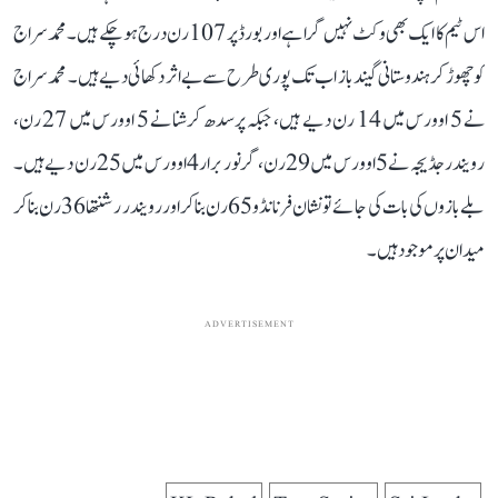
اس ٹیم کا ایک بھی وکٹ نہیں گرا ہے اور بورڈ پر 107 رن درج ہو چکے ہیں۔ محمد سراج
کو چھوڑ کر ہندوستانی گیندباز اب تک پوری طرح سے بے اثر دکھائی دیے ہیں۔ محمد سراج
نے 5 اوورس میں 14 رن دیے ہیں، جبکہ پرسدھ کرشنا نے 5 اوورس میں 27 رن،
رویندر جڈیجہ نے 5 اوورس میں 29 رن، گرنور برار 4 اوورس میں 25 رن دیے ہیں۔
بلے بازوں کی بات کی جائے تو نشان فرنانڈو 65 رن بنا کر اور رویندر رشنتھا 36 رن بنا کر
میدان پر موجود ہیں۔
ADVERTISEMENT