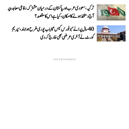
ترکیہ، سعودی عرب اور پاکستان کے درمیان مشترکہ دفاعی معاہدہ پر
آج دستخط ہونے کا امکان، کیا ہے اس کا مقصد؟
40 سال پرانے ’بوفورس کیس‘ کا باب پوری طرح ہوا بند، سپریم
کورٹ نے آخری عرضی بھی خارج کر دی
ADVERTISEMENT