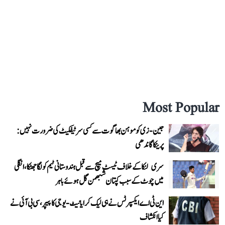
Most Popular
جین-زی کو موہن بھاگوت سے کسی سرٹیفکیٹ کی ضرورت نہیں:
پرینکا گاندھی
سری لنکا کے خلاف ٹیسٹ میچ سے قبل ہندوستانی ٹیم کو لگا جھٹکا، انگلی
میں چوٹ کے سبب کپتان شبھمن گل ہوئے باہر
این ٹی اے ایکسپرٹس نے ہی لیک کرایا نیٹ-یوجی کا پیپر، سی بی آئی نے
کیا انکشاف