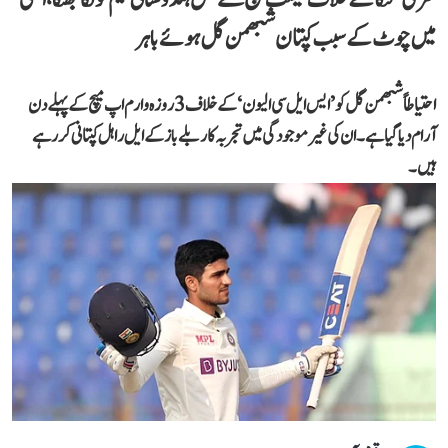
میں چوٹ کے سبب کپتان شبھمن گل ہوئے باہر
احتیاطاً شبھمن گل کو ’ایس ایل سی الیون‘ کے خلاف 3 روزہ وارم اپ میچ کے پہلے دن
آرام دیا گیا ہے۔ ان کی غیر موجودگی میں تجربہ کار بلے باز کے ایل راہل کپتانی کر رہے
ہیں۔