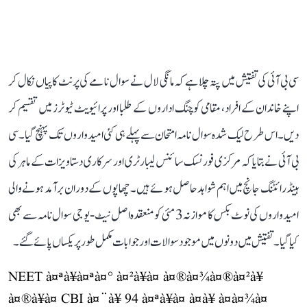
سی بی آئی کی تفتیش میں پتہ چلا ہے کہ مانگی لال نے سوال نامے کی پرنٹ کاپیاں نکال کر
اپنے خاندان کے افراد، مقامی کوچنگ اداروں کے طلبا اور پرائیویٹ ٹیوٹرز میں تقسیم کر
دیں۔ اس طرح لیک شدہ سوال نامہ امتحان سے پہلے ہی کئی امیدواروں تک پہنچ گیا۔ سی
بی آئی نے بتایا کہ مرکزی فورنسک سائنس لیبارٹری اور سرکاری دستاویزات کے ماہر کی
ہینڈ رائٹنگ جانچ میں اہم شواہد حاصل ہوئے ہیں۔ چھاپوں کے دوران برآمد ہونے والی
امیدواروں کی نوٹ بکس کا موازنہ 3 مئی کو منعقدہ اصل نیٹ-یو جی سوال نامہ سے بھی
کیا گیا۔ تفتیش میں دونوں میں موجود سوالات اور جوابات مکمل طور پر یکساں پائے گئے۔
NEET à¤ªà¥à¤ªà¤° à¤²à¥à¤ à¤®à¤¾à¤®à¤²à¥
à¤®à¥à¤ CBI à¤¨à¥ 94 à¤ªà¥à¤ à¤à¥ à¤à¤¾à¤