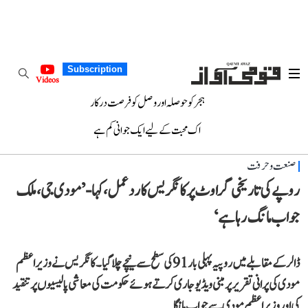
Subscription
Videos
ہجر کو حوصلہ اور وصل کو فرصت درکار
اک محبت کے لیے ایک جوانی کم ہے
صنعت و حرفت
روپے کی تاریخی گراوٹ پر کانگریس کا ردعمل، کہا- ’مودی جی، ملک
جواب مانگ رہا ہے‘
ڈالر کے مقابلے میں روپیہ پہلی بار 91 کی سطح سے نیچے چلا گیا۔ کانگریس نے وزیر اعظم
مودی کی پرانی تقریر پر مبنی ویڈیو جاری کرتے ہوئے حکومت کی معاشی پالیسیوں پر تنقید
کی اور وزیر اعظم مودی سے جواب مانگا