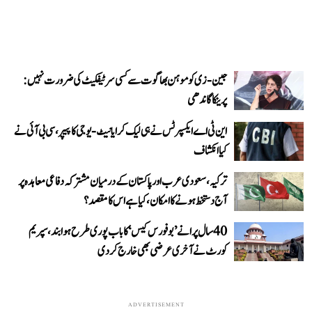
جین-زی کو موہن بھاگوت سے کسی سرٹیفکیٹ کی ضرورت نہیں:
پرینکا گاندھی
این ٹی اے ایکسپرٹس نے ہی لیک کرایا نیٹ-یوجی کا پیپر، سی بی آئی نے
کیا انکشاف
ترکیہ، سعودی عرب اور پاکستان کے درمیان مشترکہ دفاعی معاہدہ پر
آج دستخط ہونے کا امکان، کیا ہے اس کا مقصد؟
40 سال پرانے ’بوفورس کیس‘ کا باب پوری طرح ہوا بند، سپریم
کورٹ نے آخری عرضی بھی خارج کر دی
ADVERTISEMENT