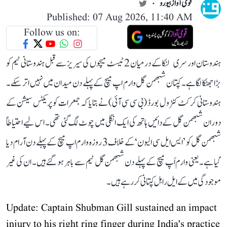
قومی آواز بیورو
Published: 07 Aug 2026, 11:40 AM
Follow us on:
ہندوستان اور سری لنکا کے درمیان 2 ٹیسٹ میچوں کی سیریز سے قبل ہندوستانی ٹیم کو
بڑا جھٹکا لگا ہے۔ کپتان شبھمن گل وارم اپ میچ کے پہلے دن میدان میں نہیں اتر سکے۔
ہندوستانی کرکٹ کنٹرول بورڈ (بی سی سی آئی) نے بتایا کہ جمعرات کو پریکٹس سیشن کے
دوران شبھمن گل کے دائیں ہاتھ کی ایک انگلی میں چوٹ لگ گئی تھی۔ اس لیے احتیاطاً
شبھمن گل کو ’ایس ایل سی الیون‘ کے خلاف 3 روزہ وارم اپ میچ کے پہلے دن آرام دیا
گیا ہے۔ یعنی وارم اَپ میچ کے پہلے دن شبھمن گل ٹیم سے باہر ہو گئے ہیں۔ ان کی غیر
موجودگی میں کے ایل راہل کپتانی کر رہے ہیں۔
Update: Captain Shubman Gill sustained an impact
injury to his right ring finger during India's practice