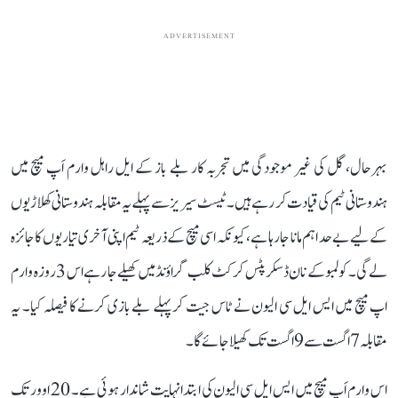
ADVERTISEMENT
بہرحال، گل کی غیر موجودگی میں تجربہ کار بلے باز کے ایل راہل وارم اَپ میچ میں
ہندوستانی ٹیم کی قیادت کر رہے ہیں۔ ٹیسٹ سیریز سے پہلے یہ مقابلہ ہندوستانی کھلاڑیوں
کے لیے بے حد اہم مانا جا رہا ہے، کیونکہ اسی میچ کے ذریعہ ٹیم اپنی آخری تیاریوں کا جائزہ
لے گی۔ کولمبو کے نان ڈسکرپٹس کرکٹ کلب گراؤنڈ میں کھیلے جا رہے اس 3 روزہ وارم
اپ میچ میں ایس ایل سی الیون نے ٹاس جیت کر پہلے بلے بازی کرنے کا فیصلہ کیا۔ یہ
مقابلہ 7 اگست سے 9 اگست تک کھیلا جائے گا۔
اس وارم اَپ میچ میں ایس ایل سی الیون کی ابتدا نہایت شاندار ہوئی ہے۔ 20 اوور تک