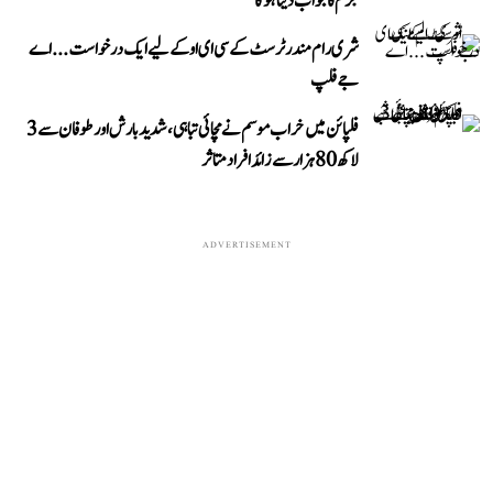
جرم کا جواب دینا ہوگا‘
شری رام مندر ٹرسٹ کے سی ای او کے لیے ایک درخواست...اے
جے فلپ
فلپائن میں خراب موسم نے مچائی تباہی، شدید بارش اور طوفان سے 3
لاکھ 80 ہزار سے زائد افراد متاثر
ADVERTISEMENT