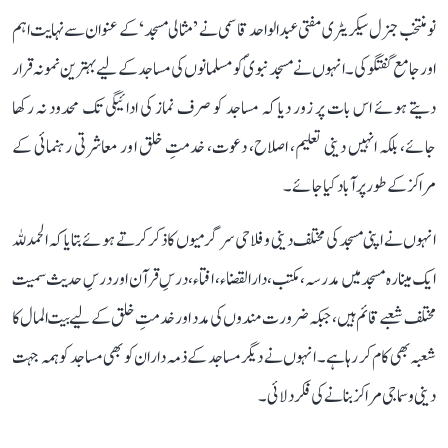
نو منتخب جنرل سیکریٹری مفتی عبد الواحد قاسمی نے ’مثالی مسجد‘ کے عنوان سے نہایت اہم
اور جامع گفتگو کی۔ انہوں نے مسجد نبویؐ کو مسلمانوں کی مساجد کے لیے بہترین نمونہ قرار
دیتے ہوئے اس بات پر زور دیا کہ مساجد کو صرف نماز کی ادائیگی تک محدود نہ رکھا
جائے، بلکہ انہیں دینی تعلیم، اصلاح، دعوت، خدمتِ خلق اور معاشرتی رہنمائی کے
مراکز کے طور پر آباد کیا جائے۔
انہوں نے اپنی مسجد کی مختلف دینی و فلاحی سرگرمیوں کا ذکر کرتے ہوئے بتایا کہ الحمدللہ
ایک مینارہ مسجد میں مدرسہ، مکتب، دارالقضاء، افتاء، درسِ قرآن اور درسِ حدیث سمیت
مختلف شعبے قائم ہیں، جبکہ ضرورت مندوں کی مدد اور خدمتِ خلق کے لیے بیت المال کا
شعبہ بھی کام کر رہا ہے۔ انہوں نے دیگر مساجد کے ذمہ داران کو بھی مساجد کو ہمہ جہت
دینی و سماجی مراکز بنانے کی فکر دلائی۔