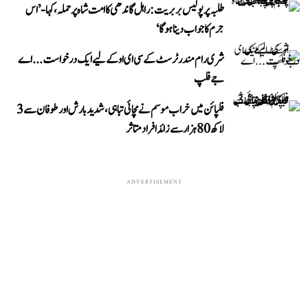
طلبہ پر پولیس بربریت: راہل گاندھی کا امت شاہ پر حملہ، کہا- ’اس
جرم کا جواب دینا ہوگا‘
شری رام مندر ٹرسٹ کے سی ای او کے لیے ایک درخواست...اے
جے فلپ
فلپائن میں خراب موسم نے مچائی تباہی، شدید بارش اور طوفان سے 3
لاکھ 80 ہزار سے زائد افراد متاثر
ADVERTISEMENT