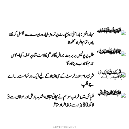
مہاراشٹر: بارامتی ایئرپورٹ پر ٹرینر طیارہ رن وے سے پھسل کر نکلا
باہر، تمام افراد محفوظ
طلبہ پر پولیس بربریت: راہل گاندھی کا امت شاہ پر حملہ، کہا- ’اس
جرم کا جواب دینا ہوگا‘
شری رام مندر ٹرسٹ کے سی ای او کے لیے ایک درخواست...اے
جے فلپ
فلپائن میں خراب موسم نے مچائی تباہی، شدید بارش اور طوفان سے 3
لاکھ 80 ہزار سے زائد افراد متاثر
ADVERTISEMENT