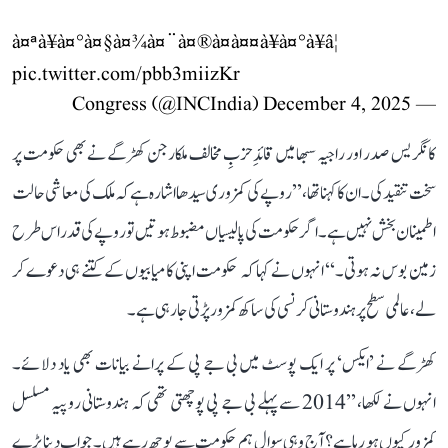
à¤ªà¥à¤°à¤§à¤¾à¤¨à¤®à¤à¤¤à¥à¤°à¥â¦
pic.twitter.com/pbb3miizKr
December 4, 2025
— Congress (@INCIndia)
کانگریس صدر اور راجیہ سبھا میں قائدِ حزبِ مخالف ملکارجن کھڑگے نے بھی حکومت پر
سخت تنقید کی۔ ان کا کہنا تھا، ’’روپے کی کمزوری سیدھا اشارہ ہے کہ ملک کی معاشی حالت
اطمینان بخش نہیں ہے۔ اگر حکومت کی پالیسیاں مضبوط ہوتیں تو روپے کی قدر اس طرح
زمین بوس نہ ہوتی۔‘‘ انہوں نے کہا کہ حکومت اپنی کامیابیوں کے کتنے ہی دعوے کر
لے، عالمی سطح پر ہندوستانی کرنسی کی ساکھ کمزور پڑتی جا رہی ہے۔
کھڑگے نے ’ایکس‘ پر ایک پوسٹ میں بی جے پی کے پرانے بیانات بھی یاد دلائے۔
انہوں نے لکھا، ’’2014 سے پہلے بی جے پی پوچھتی تھی کہ ہندوستانی روپیہ مسلسل
کمزور کیوں ہو رہا ہے؟ آج وہی سوال ہم حکومت سے پوچھ رہے ہیں۔ جواب دینا پڑے