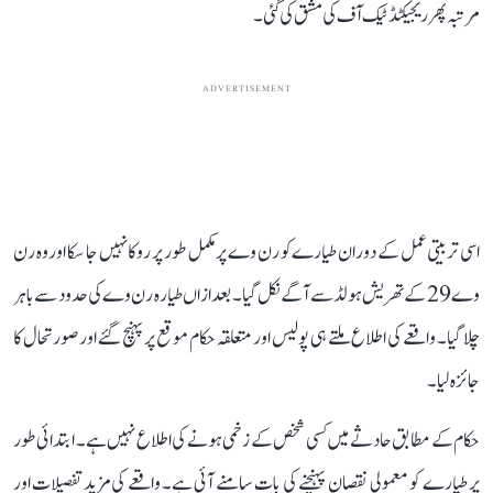
مرتبہ پھر ریجیکٹڈ ٹیک آف کی مشق کی گئی۔
ADVERTISEMENT
اسی تربیتی عمل کے دوران طیارے کو رن وے پر مکمل طور پر روکا نہیں جا سکا اور وہ رن
وے 29 کے تھریش ہولڈ سے آگے نکل گیا۔ بعد ازاں طیارہ رن وے کی حدود سے باہر
چلا گیا۔ واقعے کی اطلاع ملتے ہی پولیس اور متعلقہ حکام موقع پر پہنچ گئے اور صورتحال کا
جائزہ لیا۔
حکام کے مطابق حادثے میں کسی شخص کے زخمی ہونے کی اطلاع نہیں ہے۔ ابتدائی طور
پر طیارے کو معمولی نقصان پہنچنے کی بات سامنے آئی ہے۔ واقعے کی مزید تفصیلات اور