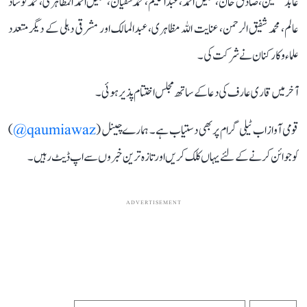
عابد حسین، صادق خان، شکیل احمد، عبدالحلیم، محمد سفیان، شکیل احمد المظاہری، محمد نوشاد
عالم، محمد شفیق الرحمن، عنایت اللہ مظاہری، عبدالمالک اور مشرقی دہلی کے دیگر متعدد
علماء و کارکنان نے شرکت کی۔
آخر میں قاری عارف کی دعا کے ساتھ مجلس اختتام پذیر ہوئی۔
قومی آواز اب ٹیلی گرام پر بھی دستیاب ہے۔ ہمارے چینل (
qaumiawaz@
)
کو جوائن کرنے کے لئے یہاں کلک کریں اور تازہ ترین خبروں سے اپ ڈیٹ رہیں۔
ADVERTISEMENT