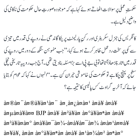
حکمتِ عملی پر سوالات اٹھاتے ہوئے کہا ہے کہ موجودہ صورتِ حال حکومت کی ناکامی کی
واضح دلیل ہے۔
کانگریس کی جنرل سکریٹری اور رکنِ پارلیمنٹ پرینکا گاندھی نے روپے کی قدر میں تیزی
سے کمی پر سخت ردعمل ظاہر کرتے ہوئے کہا، ’’جب منموہن سنگھ کے دور میں روپے کی
قدر میں اتار چڑھاؤ آتا تھا تو بی جے پی اسے بڑا مسئلہ بنا دیتی تھی۔ آج جب روپیہ تاریخی نچلی
سطح پر پہنچ چکا ہے تو حکومت کی خاموشی حیران کن ہے۔‘‘ انہوں نے کہا کہ عوام کو بتایا
جائے کہ آخر یہ گراوٹ کس پالیسی کا نتیجہ ہے؟
à¤®à¤¨à¤®à¥à¤¹à¤¨ à¤¸à¤¿à¤à¤¹ à¤à¥ à¤à¥
à¤µà¤à¥à¤¤ BJP à¤à¥ à¤²à¥à¤ à¤°à¥à¤ªà¤ à¤à¥
à¤²à¥à¤à¤° à¤à¥à¤¯à¤¾-à¤à¥à¤¯à¤¾ à¤à¤¹à¤¤à¥
à¤¥à¥, à¤à¤ à¤°à¥à¤ªà¤ à¤à¥ à¤¹à¤¾à¤² à¤ªà¤°