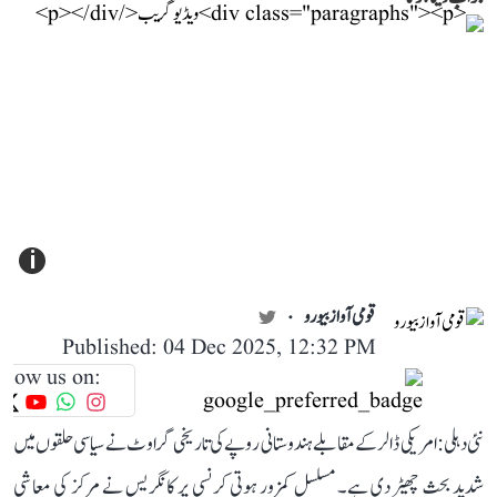
i
قومی آواز بیورو
Published: 04 Dec 2025, 12:32 PM
llow us on:
نئی دہلی: امریکی ڈالر کے مقابلے ہندوستانی روپے کی تاریخی گراوٹ نے سیاسی حلقوں میں
شدید بحث چھیڑ دی ہے۔ مسلسل کمزور ہوتی کرنسی پر کانگریس نے مرکز کی معاشی