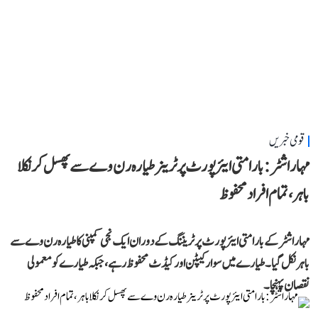
قومی خبریں
مہاراشٹر: بارامتی ایئرپورٹ پر ٹرینر طیارہ رن وے سے پھسل کر نکلا
باہر، تمام افراد محفوظ
مہاراشٹر کے بارامتی ایئرپورٹ پر ٹریننگ کے دوران ایک نجی کمپنی کا طیارہ رن وے سے
باہر نکل گیا۔ طیارے میں سوار کیپٹن اور کیڈٹ محفوظ رہے، جبکہ طیارے کو معمولی
نقصان پہنچا۔