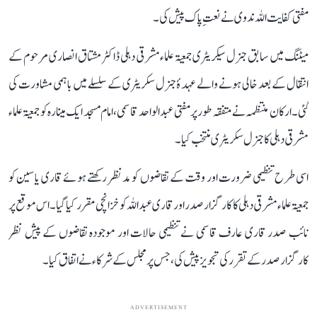
مفتی کفایت اللہ ندوی نے نعتِ پاک پیش کی۔
میٹنگ میں سابق جنرل سیکریٹری جمعیۃ علماء مشرقی دہلی ڈاکٹر مشتاق انصاری مرحوم کے
انتقال کے بعد خالی ہونے والے عہدۂ جنرل سکریٹری کے سلسلے میں باہمی مشاورت کی
گئی۔ ارکان منتظمہ نے متفقہ طور پر مفتی عبد الواحد قاسمی، امام مسجد ایک مینارہ کو جمعیۃ علماء
مشرقی دہلی کا جنرل سکریٹری منتخب کیا۔
اسی طرح تنظیمی ضرورت اور وقت کے تقاضوں کو مدنظر رکھتے ہوئے قاری یاسین کو
جمعیۃ علماء مشرقی دہلی کا کارگزار صدر اور قاری عبد اللہ کو خزانچی مقرر کیا گیا۔ اس موقع پر
نائب صدر قاری عارف قاسمی نے تنظیمی حالات اور موجودہ تقاضوں کے پیش نظر
کارگزار صدر کے تقرر کی تجویز پیش کی، جس پر مجلس کے شرکاء نے اتفاق کیا۔
ADVERTISEMENT