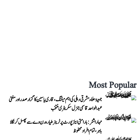
Most Popular
جمعیۃ علماء مشرقی دہلی کی اہم میٹنگ، قاری یاسین کا گزار صدر اور مفتی
عبد الواحد قاسمی جنرل سکریٹری منتخب
مہاراشٹر: بارامتی ایئرپورٹ پر ٹرینر طیارہ رن وے سے پھسل کر نکلا
باہر، تمام افراد محفوظ