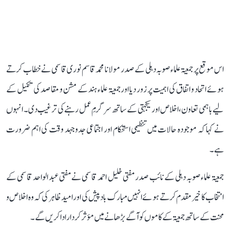
اس موقع پر جمعیۃ علماء صوبہ دہلی کے صدر مولانا محمد قاسم نوری قاسمی نے خطاب کرتے
ہوئے اتحاد و اتفاق کی اہمیت پر زور دیا اور جمعیۃ علماء ہند کے مشن و مقاصد کی تکمیل کے
لیے باہمی تعاون، اخلاص اور یکجہتی کے ساتھ سرگرمِ عمل رہنے کی ترغیب دی۔ انہوں
نے کہا کہ موجودہ حالات میں تنظیمی استحکام اور اجتماعی جدوجہد وقت کی اہم ضرورت
ہے۔
جمعیۃ علماء صوبہ دہلی کے نائب صدر مفتی خلیل احمد قاسمی نے مفتی عبد الواحد قاسمی کے
انتخاب کا خیر مقدم کرتے ہوئے انہیں مبارک باد پیش کی اور امید ظاہر کی کہ وہ اخلاص و
محنت کے ساتھ جمعیۃ کے کاموں کو آگے بڑھانے میں مؤثر کردار ادا کریں گے۔