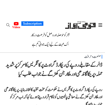
Subscription
Videos
ہجر کو حوصلہ اور وصل کو فرصت درکار
اک محبت کے لیے ایک جوانی کم ہے
صنعت و حرفت
ڈالر کے مقابلے روپے کی ریکارڈ گراوٹ پر کانگریس کا مرکز پر شدید
حملہ، پرینکا گاندھی اور ملکارجن کھڑگے نے جواب طلب کیا
روپے کی ریکارڈ گراوٹ پر کانگریس نے حکومت کو سخت تنقید کا نشانہ بنایا۔ پرینکا گاندھی
اور ملکارجن کھڑگے نے معاشی پالیسیوں کو ناکام قرار دیتے ہوئے کہا کہ اب مرکز کو
جواب دینا ہوگا