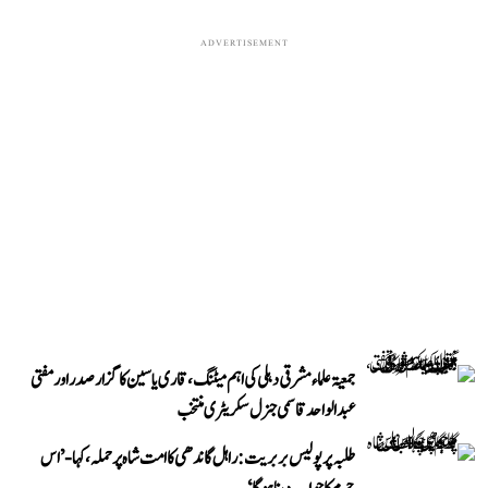
ADVERTISEMENT
جمعیۃ علماء مشرقی دہلی کی اہم میٹنگ، قاری یاسین کا گزار صدر اور مفتی
عبد الواحد قاسمی جنرل سکریٹری منتخب
طلبہ پر پولیس بربریت: راہل گاندھی کا امت شاہ پر حملہ، کہا- ’اس