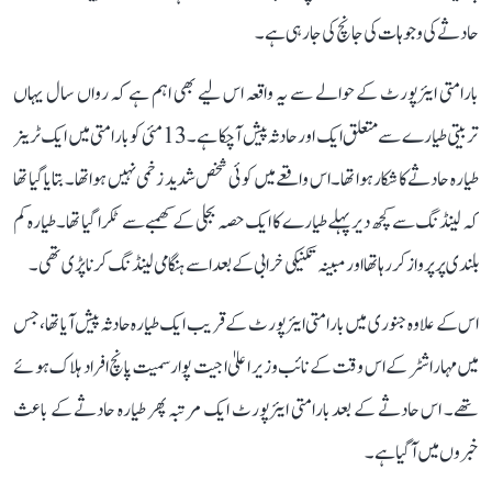
حادثے کی وجوہات کی جانچ کی جا رہی ہے۔
بارامتی ایئرپورٹ کے حوالے سے یہ واقعہ اس لیے بھی اہم ہے کہ رواں سال یہاں
تربیتی طیارے سے متعلق ایک اور حادثہ پیش آ چکا ہے۔ 13 مئی کو بارامتی میں ایک ٹرینر
طیارہ حادثے کا شکار ہوا تھا۔ اس واقعے میں کوئی شخص شدید زخمی نہیں ہوا تھا۔ بتایا گیا تھا
کہ لینڈنگ سے کچھ دیر پہلے طیارے کا ایک حصہ بجلی کے کھمبے سے ٹکرا گیا تھا۔ طیارہ کم
بلندی پر پرواز کر رہا تھا اور مبینہ تکنیکی خرابی کے بعد اسے ہنگامی لینڈنگ کرنا پڑی تھی۔
اس کے علاوہ جنوری میں بارامتی ایئرپورٹ کے قریب ایک طیارہ حادثہ پیش آیا تھا، جس
میں مہاراشٹر کے اس وقت کے نائب وزیر اعلیٰ اجیت پوار سمیت پانچ افراد ہلاک ہوئے
تھے۔ اس حادثے کے بعد بارامتی ایئرپورٹ ایک مرتبہ پھر طیارہ حادثے کے باعث
خبروں میں آ گیا ہے۔