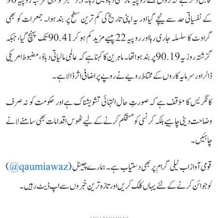
قابل ذکر ہے کہ رواں ہفتے روپیہ تاریخی دباؤ میں رہا۔ 3 دسمبر کو پہلی مرتبہ روپیہ 90
کے نفسیاتی حد سے نیچے گیا اور یہ اپنی تاریخ کی کم ترین سطح پر بند ہوا۔ جمعرات کو بھی
گراوٹ کا سلسلہ جاری رہا اور روپیہ 22 پیسے مزید کم ہو کر 90.41 تک پہنچ گیا، جبکہ
گزشتہ روز یہ 90.19 پر بند ہوا تھا۔ ماہرین کا کہنا ہے کہ عالمی مالیاتی دباؤ، مضبوط امریکی
ڈالر اور سرمایہ کاروں کے محتاط رویے نے روپے پر اضافی اثر ڈالا ہے۔
کانگریس کا مؤقف ہے کہ صورتِ حال انتہائی تشویشناک ہے اور حکومت کو نہ صرف
وضاحت دینی چاہیے بلکہ کرنسی کو مستحکم کرنے کے لیے ٹھوس اقدامات بھی سامنے لانے
چاہئیں۔
قومی آواز اب ٹیلی گرام پر بھی دستیاب ہے۔ ہمارے چینل (
qaumiawaz@
)
کو جوائن کرنے کے لئے یہاں کلک کریں اور تازہ ترین خبروں سے اپ ڈیٹ رہیں۔