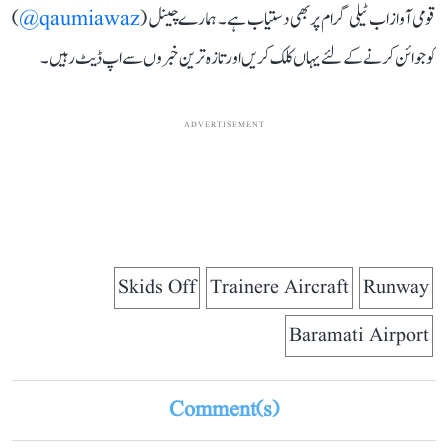
قومی آواز اب ٹیلی گرام پر بھی دستیاب ہے۔ ہمارے چینل (
qaumiawaz@
)
کو جوائن کرنے کے لئے یہاں کلک کریں اور تازہ ترین خبروں سے اپ ڈیٹ رہیں۔
ADVERTISEMENT
Skids Off
Trainere Aircraft
Runway
Baramati Airport
Comment(s)