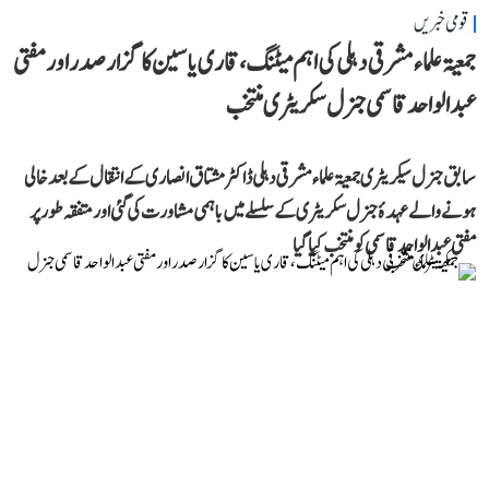
قومی خبریں
جمعیۃ علماء مشرقی دہلی کی اہم میٹنگ، قاری یاسین کا گزار صدر اور مفتی
عبد الواحد قاسمی جنرل سکریٹری منتخب
سابق جنرل سیکریٹری جمعیۃ علماء مشرقی دہلی ڈاکٹر مشتاق انصاری کے انتقال کے بعد خالی
ہونے والے عہدۂ جنرل سکریٹری کے سلسلے میں باہمی مشاورت کی گئی اور متفقہ طور پر
مفتی عبد الواحد قاسمی کو منتخب کیا گیا