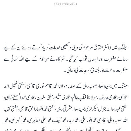
ADVERTISEMENT
میٹنگ میں ڈاکٹر مشتاق مرحوم کی دینی و تنظیمی خدمات کو یاد کرتے ہوئے ان کے لیے
دعائے مغفرت اور ایصالِ ثواب کیا گیا۔ شرکاء نے مرحوم کے لیے اللہ تعالیٰ سے
مغفرت، رحمت اور بلندیٔ درجات کی دعا کی۔
میٹنگ میں جمعیۃ علماء صوبہ دہلی کے صدر مولانا محمد قاسم نوری قاسمی، مفتی خلیل احمد
قاسمی، قاری عارف، مولانا آفتاب عالم، قاری سلیم، مفتی سلمان ، قاری عبدالسمیع شاہی ،
مفتی عبد الواحد جنرل سیکرٹری جمعیۃ علماء مشرقی دہلی، مفتی محمد انصار الحق قاسمی ، مفتی کفایۃ
اللہ صوبہ دہلی، قاری محمد انور علی، محمد زید، محمد کیف، محمد علی مظاہری، محمد اکبر علی، محمد