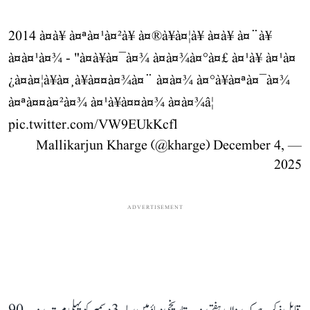
2014 à¤à¥ à¤ªà¤¹à¤²à¥ à¤®à¥à¤¦à¥ à¤à¥ à¤¨à¥
à¤à¤¹à¤¾ - "à¤à¥à¤¯à¤¾ à¤à¤¾à¤°à¤£ à¤¹à¥ à¤¹à¤
¿à¤à¤¦à¥à¤¸à¥à¤¤à¤¾à¤¨ à¤à¤¾ à¤°à¥à¤ªà¤¯à¤¾
à¤ªà¤¤à¤²à¤¾ à¤¹à¥à¤¤à¤¾ à¤à¤¾â¦
pic.twitter.com/VW9EUkKcfl
December 4,
— Mallikarjun Kharge (@kharge)
2025
ADVERTISEMENT