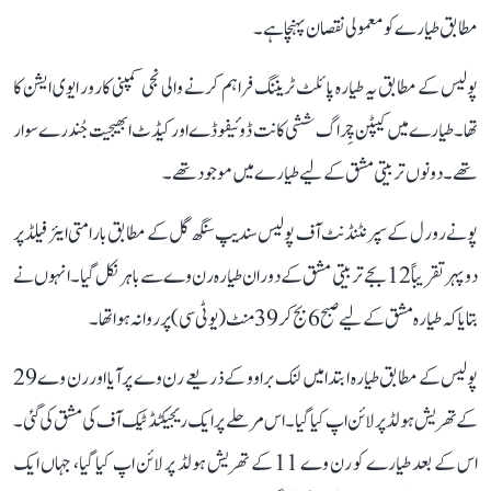
مطابق طیارے کو معمولی نقصان پہنچا ہے۔
پولیس کے مطابق یہ طیارہ پائلٹ ٹریننگ فراہم کرنے والی نجی کمپنی کارور ایوی ایشن کا
تھا۔ طیارے میں کیپٹن چِراگ ششی کانت ڈوئیفوڈے اور کیڈٹ ابھیجیت جُندرے سوار
تھے۔ دونوں تربیتی مشق کے لیے طیارے میں موجود تھے۔
پونے رورل کے سپرنٹنڈنٹ آف پولیس سندیپ سنگھ گل کے مطابق بارامتی ایئر فیلڈ پر
دوپہر تقریباً 12 بجے تربیتی مشق کے دوران طیارہ رن وے سے باہر نکل گیا۔ انہوں نے
بتایا کہ طیارہ مشق کے لیے صبح 6 بج کر 39 منٹ (یو ٹی سی) پر روانہ ہوا تھا۔
پولیس کے مطابق طیارہ ابتدا میں لنک براوو کے ذریعے رن وے پر آیا اور رن وے 29
کے تھریش ہولڈ پر لائن اپ کیا گیا۔ اس مرحلے پر ایک ریجیکٹڈ ٹیک آف کی مشق کی گئی۔
اس کے بعد طیارے کو رن وے 11 کے تھریش ہولڈ پر لائن اپ کیا گیا، جہاں ایک