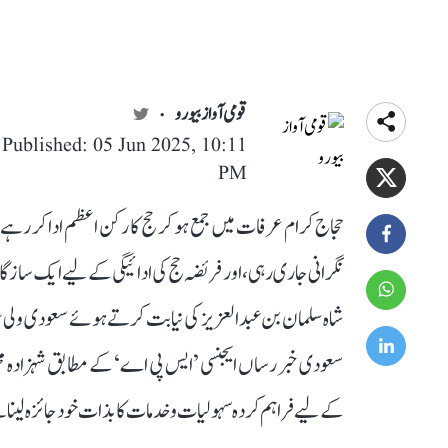
قومی آواز بیورو
Published: 05 Jun 2025, 10:11
PM
حجاج کرام عرفات میں جمع ہو کر حج کا رکن اعظم ادا کر رہ
نگرانی جاری رہی، اور فریضہ حج کی ادائیگی کے لیے ایک سازگار
شاہ سلمان بن عبدالعزیز کی نیابت کرتے ہوئے سعودی ولی عہد شہ
سعودی خبر رساں ایجنسی ’ایس پی اے‘ کے مطابق شہزادہ م
کے لیے فراہم کردہ سہولیات و خدمات کا بذات خود جائزہ لینا