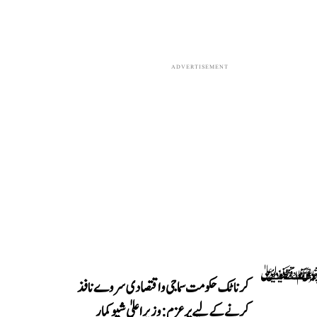
ADVERTISEMENT
کرناٹک حکومت سماجی و اقتصادی سروے نافذ
کرنے کے لیے پرعزم: وزیر اعلیٰ شیوکمار