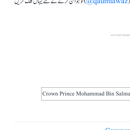
(
qaumiawaz@
) کو جوائن کرنے کے لئے یہاں کلک کریں
ADVERTISEM
Crown Prince Mohammad Bin Salm