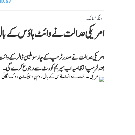
(s)
دیگر ممالک
امریکی عدالت نے وائٹ ہاؤس کے بال
بعد ٹرمپ انتظامیہ اب سپریم کورٹ سے رجوع کرے گی۔