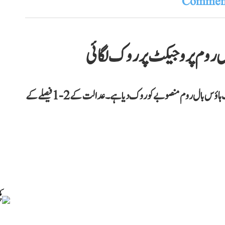
Comment
 روم پروجیکٹ پر روک لگائی
امریکی عدالت نے صدر ٹرمپ کے چار سو ملین ڈالر کے وائٹ ہاؤس بال روم منصوبے کو روک دیا ہے۔ عدالت کے 2-1 فیصلے کے