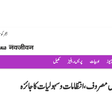
ہجر کو
ڈیوز
ادبیات
پریس ریلیز
کھیل
یں مصروف، انتظامات و سہولیات کا جائزہ