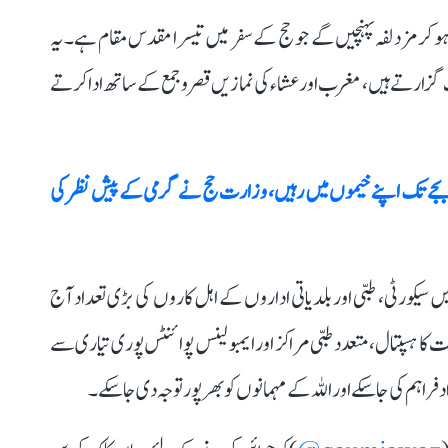
 کر مزدلفہ پہنچیں گے جو حج کے سفر میں تیسرا مقدس مقام ہے۔ یہ
گزارتے ہیں، مغرب اور عشاء کی نمازیں قصر و جمع کے ساتھ ادا کرتے
 2025: حجاج کرام عرفات میں شام 4 بجے تک اپنے خیموں میں رہیں، وزارت حج نے گرمی کے پیش نظر کی
ورٹی، طبی اور بلدیاتی اداروں کے اہل کاروں کی بڑی تعداد آج
ا ہسپتال، متعدد طبی مراکز اور ایمبولینس پوائنٹس پوری تیاری سے
راہم کی جا سکے اور اللہ کے مہمانوں کو بھرپور توجہ دی جا سکے۔