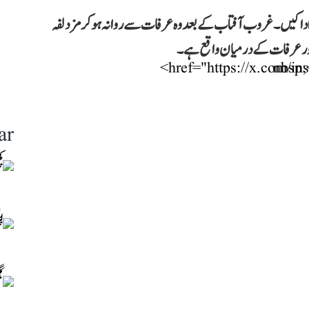
ھ ادا کیں۔ غروب آفتاب کے بعد وہ عرفات سے روانہ ہو کر مزدلفہ
 اور عرفات کے درمیان واقع ہے۔
ar