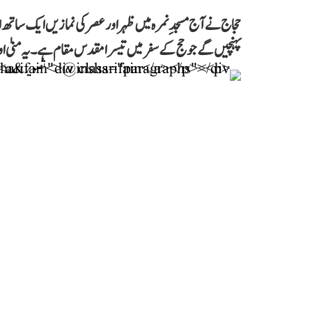
حجاج نے آج مسجدِ نمرہ میں ظہر اور عصر کی نمازیں ایک سات
پہنچیں گے جو حج کے سفر میں تیسرا مقدس مقام ہے۔ یہ منیٰ