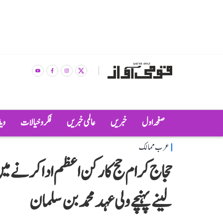
صفحہ اول
خبریں
عالمی خبریں
فکر و خیالات
وی
عرب ممالک
حجاج کرام حج کا رکن اعظم ادا کرنے م
لینے پہنچے ولی عہد محمد بن سلمان