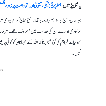
یہ بھی پڑھیں :
خطبۂ حج: نیکی، تقویٰ اور اتحاد امت پر زور،
بہرحال، آج بروز جمعرات بوقت صبح حجاج کرام پوری ت
سرکاری ادارے ان کی خدمت میں مصروف تھے۔ عرفات کے
سہولیات فراہم کی گئی تھیں تاکہ اللہ کے مہمانان کو کوئی پریش
کیں۔
ENT