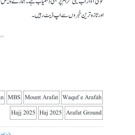
قومی آواز اب ٹیلی گرام پر بھی دستیاب ہے۔ ہمارے چینل 
اور تازہ ترین خبروں سے اپ ڈیٹ رہیں۔
ENT
an
MBS
Mount Arafat
Waquf e Arafah
Hajj 2025
Haj 2025
Arafat Ground