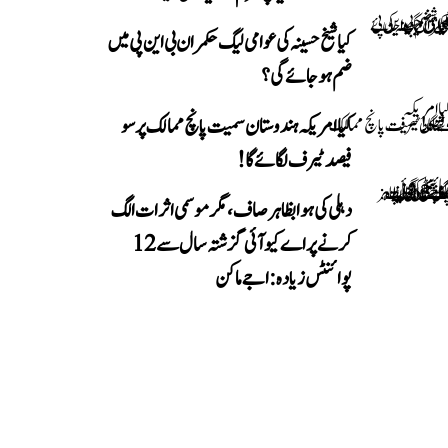
کیا شیخ حسینہ کی عوامی لیگ حکمران بی این پی میں
ضم ہو جائے گی؟
کیا امریکہ ہندوستان سمیت پانچ ممالک پر سو
فیصد ٹیرف لگائے گا!
دہلی کی ہوا بظاہر صاف، مگر موسمی اثرات الگ
کرنے پر اے کیو آئی گزشتہ سال سے 12
پوائنٹس زیادہ: اجے ماکن