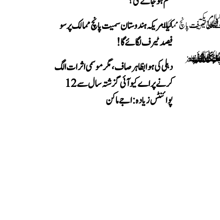
ضم ہو جائے گی؟
کیا امریکہ ہندوستان سمیت پانچ ممالک پر سو
فیصد ٹیرف لگائے گا!
دہلی کی ہوا بظاہر صاف، مگر موسمی اثرات الگ
کرنے پر اے کیو آئی گزشتہ سال سے 12
پوائنٹس زیادہ: اجے ماکن