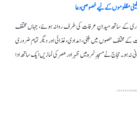
 فلسطینی مظلوموں کے لیے خصوصی دعا
یاری کے ساتھ میدانِ عرفات کی طرف روانہ ہوئے، جہاں مختلف
 مختلف حصوں میں طبی، امدادی، غذائی اور دیگر تمام ضروری
انی نہ ہو۔ حجاج نے مسجدِ نمرہ میں ظہر اور عصر کی نمازیں ایک ساتھ ادا
ADVERTISEM