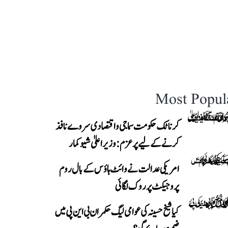
Most Popul
کرناٹک حکومت سماجی و اقتصادی سروے نافذ
کرنے کے لیے پرعزم: وزیر اعلیٰ شیوکمار
امریکی عدالت نے وائٹ ہاؤس کے بال روم
پروجیکٹ پر روک لگائی
کیا شیخ حسینہ کی عوامی لیگ حکمران بی این پی میں