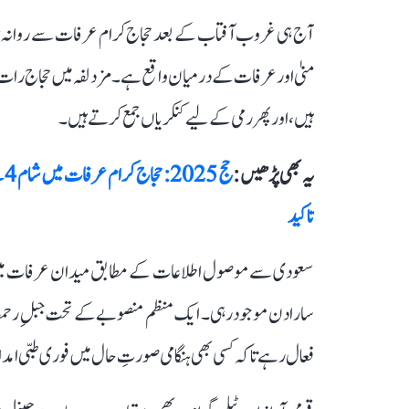
آج ہی غروب آفتاب کے بعد حجاج کرام عرفات سے روانہ ہو
منیٰ اور عرفات کے درمیان واقع ہے۔ مزدلفہ میں حجاج رات 
ہیں، اور پھر رمی کے لیے کنکریاں جمع کرتے ہیں۔
یہ بھی پڑھیں :
حج
تاکید
سعودی سے موصول اطلاعات کے مطابق میدان عرفات میں سیک
سارا دن موجود رہی۔ ایک منظم منصوبے کے تحت جبلِ رحمت ک
فعال رہے تاکہ کسی بھی ہنگامی صورتِ حال میں فوری طبی امداد ف