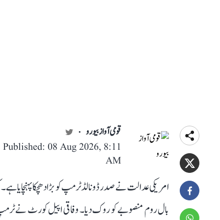
قومی آواز بیورو
Published: 08 Aug 2026, 8:11
AM
امریکی عدالت نے صدر ڈونالڈ ٹرمپ کو بڑا دھچکا پہنچایا ہ
بال روم منصوبے کو روک دیا۔ وفاقی اپیل کورٹ نے ٹرمپ ا