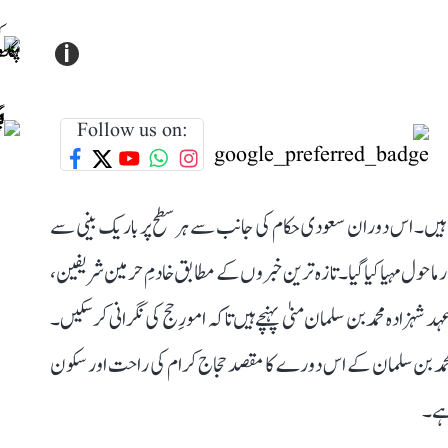
i
Follow us on:
ے ہیں۔ اس دوران سعودی حکام کی جانب سے ہر سطح پر باریک بینی سے
 ماحول مہیا کیا گیا۔ تازہ ترین خبروں کے مطابق خادمِ حرمین شریفین،
زادہ محمد بن سلمان منیٰ پہنچے ہیں تاکہ امورِ حج کی نگرانی کر سکیں۔
حمد بن سلمان کے اس دورے کا مقصد حجاج کرام کی راحت اور سکون
 ہے۔