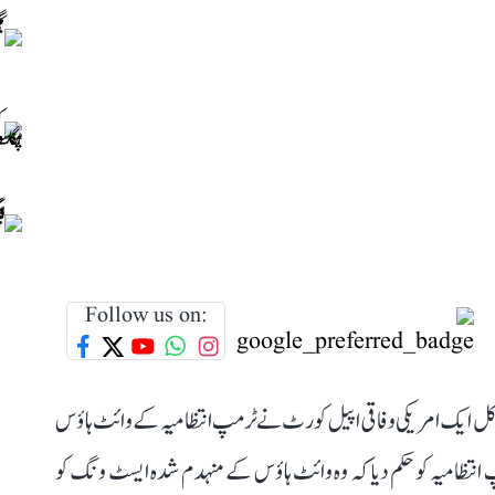
Follow us on:
ے۔ کل ایک امریکی وفاقی اپیل کورٹ نے ٹرمپ انتظامیہ کے وائٹ ہاؤس
نتظامیہ کو حکم دیا کہ وہ وائٹ ہاؤس کے منہدم شدہ ایسٹ ونگ کو