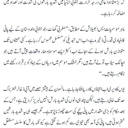
کہ بڑھتا ہوا عالمی درجہ حرارت جنوبی ایشیا میں شدید بارشوں کی شدت اور تعداد میں
اضافہ کر رہا ہے۔
ماہر موسمیات ایس ابھیلاش کے مطابق، ’’مغربی گھاٹ، جو جنوبی ہندوستان کے لیے پانی
کا بنیادی قدرتی ذخیرہ ہے، اب اس تبدیلی کو مسلسل محسوس کر رہا ہے۔ کئی مہینوں تک
متوازن بارش ہونے کے بجائے اب اکثر ایسے موسلادھار واقعات پیش آتے ہیں جو
اچانک سیلاب تو لے آتے ہیں، مگر خشک موسم میں دریاؤں کے بہاؤ کو برقرار رکھنے میں
ناکام رہتے ہیں۔‘‘
یوں کاویری اب انتہاؤں کا دریا بنتا جا رہا ہے۔ مانسون کے بیشتر حصے میں آبی ذخائر خطرناک
حد تک خالی رہتے ہیں، لیکن چند ہی دنوں کی شدید بارش انہیں لبریز کر دیتی ہے، جس کے
بعد حکام کو بڑی مقدار میں پانی نیچے کی سمت چھوڑنا پڑتا ہے۔ مگر جیسے ہی یہ شدید بارشیں
ختم ہوتی ہیں، پانی کی آمد بھی تیزی سے کم ہونے لگتی ہے کیونکہ بارش کا سلسلہ مستقل