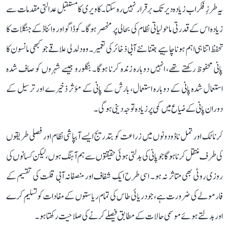
یہ طرزِ فکر اب زیادہ دیر تک برقرار نہیں رہ سکتا۔ کاویری کا مستقبل عدالتی مقدمات سے
زیادہ اس کے قدرتی ماحولیاتی نظام کی بحالی پر منحصر ہوگا۔ کوڈاگو اور وائناڈ کے جنگلات کا
تحفظ اتنا ہی اہم ہونا چاہیے جتنا نئے آبی ذخائر کی تعمیر۔ وہ دلدلی علاقے جو کبھی مانسون کا
پانی محفوظ رکھتے تھے، انہیں دوبارہ زندہ کرنا ہوگا۔ بنگلورو جیسے شہروں کو صاف شدہ
استعمال شدہ پانی کے دوبارہ استعمال، بارش کے پانی کے مؤثر ذخیرے اور ترسیل کے
دوران پانی کے ضیاع میں کمی پر زیادہ توجہ دینی ہوگی۔
کرناٹک اور تمل ناڈو دونوں میں زراعت کو بتدریج ایسے آبپاشی نظام اور فصلی طریقوں
کی طرف منتقل کرنا ہوگا جو پانی کی بدلتی ہوئی حقیقتوں سے ہم آہنگ ہوں، لیکن کسانوں کی
روزی روٹی بھی متاثر نہ ہو۔ اسی طرح ایک شفاف اور منصفانہ آبی قلت کی تقسیم کے
فارمولے کی ضرورت ہے، جو دریائی طاس کی تمام ریاستوں کے مفادات کو تسلیم کرے
اور بدلتے ہوئے موسمی حالات کے مطابق فیصلے کرنے کی صلاحیت رکھتا ہو۔