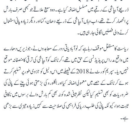
ذریعے آبپاشی کے رقبے میں مسلسل اضافہ کیا ہے۔ وہ وسیع علاقے جو کبھی صرف بارش
پر انحصار کرتے تھے، اب وہاں آبپاشی کے ذریعے دھان، گنا اور دیگر زیادہ پانی استعمال
کرنے والی فصلیں اگائی جا رہی ہیں۔
ریاست کا مستقل موقف رہا ہے کہ نوآبادیاتی دور کے معاہدوں نے، جو زیریں دھارے
میں واقع مدراس پریذیڈنسی کے حق میں تھے، کرناٹک کو آبپاشی کی ترقی کا منصفانہ موقع
نہیں دیا۔ سپریم کورٹ نے 2018 کے فیصلے میں اس دلیل کو جزوی طور پر تسلیم کرتے
ہوئے کرناٹک کے حصے میں معمولی اضافہ کیا اور بنگلورو کی بڑھتی ہوئی پینے کے پانی کی
ضروریات کو بھی تسلیم کیا لیکن نظرثانی شدہ کوٹہ بھی کم بارش والے برسوں میں ناکافی
ثابت ہوا، کیونکہ پانی کی طلب دریا کی فراہمی کی صلاحیت سے کہیں زیادہ تیزی سے بڑھی
ہے۔