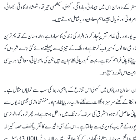
سفر کے دوران اس میں ہیماوتی، ہارانگی، کبنی، لکشمن تیرتھا، شمشا، ارکاوتی، بھوانی،
امراوتی اور نویال جیسے اہم معاون دریا شامل ہوتے ہیں۔
یہ پورا دریائی نظام تقریباً چار کروڑ افراد کی زندگی کا سہارا ہے، ہندوستان کے قدیم ترین
زرعی علاقوں کو سیراب کرتا ہے اور ملک کے تیزی سے پھیلتے ہوئے کئی بڑے شہروں کو
پینے کا پانی فراہم کرتا ہے۔ بہت کم دریائی نظام ایسے ہیں جن کی ماحولیاتی، معاشی اور سیاسی
اہمیت اس قدر وسیع ہو۔
ان معاون دریاؤں میں کبنی اس تنازع کے باہمی ربط کی سب سے نمایاں مثال ہے۔
وائناڈ کے گھنے سرسبز جنگلات سے نکلنے والا یہ دریا پانامارم اور مننتھاواڑی جیسی ندیوں سے
پانی حاصل کرتا ہوا مشرق کی طرف کرناٹک میں داخل ہوتا ہے اور پھر تروماکودالو نرسی
پورہ کے قریب کاویری سے جا ملتا ہے۔ اس کے آبی ذخیرے کا تقریباً نصف حصہ کیرالہ
میں واقع ہے، جہاں مغربی گھاٹ کے کئی علاقوں میں سالانہ بارش 3,000 ملی میٹر سے