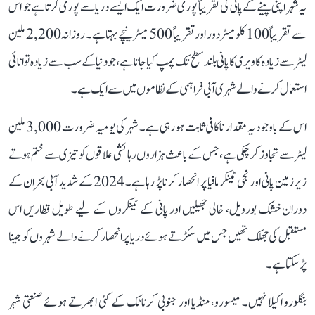
یہ شہر اپنی پینے کے پانی کی تقریباً پوری ضرورت ایک ایسے دریا سے پوری کرتا ہے جو اس
سے تقریباً 100 کلومیٹر دور اور تقریباً 500 میٹر نیچے بہتا ہے۔ روزانہ 2,200 ملین
لیٹر سے زیادہ کاویری کا پانی بلند سطح تک پمپ کیا جاتا ہے، جو دنیا کے سب سے زیادہ توانائی
استعمال کرنے والے شہری آبی فراہمی کے نظاموں میں سے ایک ہے۔
اس کے باوجود یہ مقدار ناکافی ثابت ہو رہی ہے۔ شہر کی یومیہ ضرورت 3,000 ملین
لیٹر سے تجاوز کر چکی ہے، جس کے باعث ہزاروں رہائشی علاقوں کو تیزی سے ختم ہوتے
زیرزمین پانی اور نجی ٹینکر مافیا پر انحصار کرنا پڑ رہا ہے۔ 2024 کے شدید آبی بحران کے
دوران خشک بورویل، خالی جھیلیں اور پانی کے ٹینکروں کے لیے طویل قطاریں اس
مستقبل کی جھلک تھیں جس میں سکڑتے ہوئے دریا پر انحصار کرنے والے شہروں کو جینا
پڑ سکتا ہے۔
بنگلورو اکیلا نہیں۔ میسورو، منڈیا اور جنوبی کرناٹک کے کئی ابھرتے ہوئے صنعتی شہر