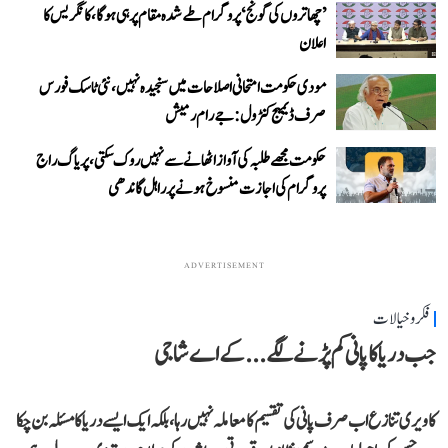
’چھاتروں کی گونج‘ پروگرام طے شدہ مقام پر ہی ہوگا، کانگریس کا
اعلان
مودی حکومت امتحانی اصلاحات میں سنجیدہ نہیں، نئی ٹاسک فورس
صرف ڈیمیج کنٹرول: جے رام رمیش
حکومت مجھے طلبہ کی آواز اٹھانے سے نہیں روک سکتی، پریاگ راج
پروگرام کی اجازت منسوخ ہونے پر راہل گاندھی
ADVERTISEMENT
فکر و خیالات
جب دریا کا پانی کم پڑنے لگے...کے اے شاجی
کاویری تنازع اب صرف پانی کی تقسیم کا معاملہ نہیں رہا، بلکہ ایک ایسے دریا کا مسئلہ بن چکا