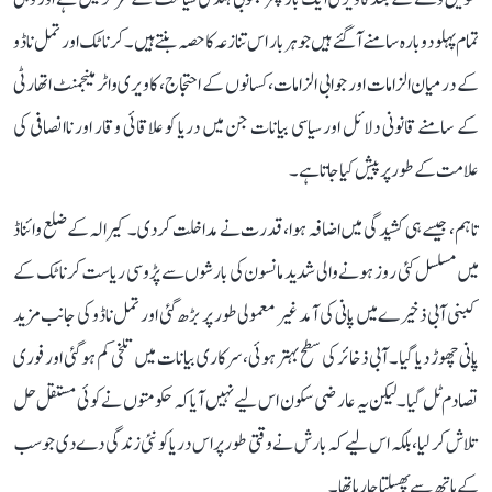
تمام پہلو دوبارہ سامنے آ گئے ہیں جو ہر بار اس تنازعہ کا حصہ بنتے ہیں۔ کرناٹک اور تمل ناڈو
کے درمیان الزامات اور جوابی الزامات، کسانوں کے احتجاج، کاویری واٹر مینجمنٹ اتھارٹی
کے سامنے قانونی دلائل اور سیاسی بیانات جن میں دریا کو علاقائی وقار اور ناانصافی کی
علامت کے طور پر پیش کیا جاتا ہے۔
تاہم، جیسے ہی کشیدگی میں اضافہ ہوا، قدرت نے مداخلت کر دی۔ کیرالہ کے ضلع وائناڈ
میں مسلسل کئی روز ہونے والی شدید مانسون کی بارشوں سے پڑوسی ریاست کرناٹک کے
کبنی آبی ذخیرے میں پانی کی آمد غیر معمولی طور پر بڑھ گئی اور تمل ناڈو کی جانب مزید
پانی چھوڑ دیا گیا۔ آبی ذخائر کی سطح بہتر ہوئی، سرکاری بیانات میں تلخی کم ہو گئی اور فوری
تصادم ٹل گیا۔ لیکن یہ عارضی سکون اس لیے نہیں آیا کہ حکومتوں نے کوئی مستقل حل
تلاش کر لیا، بلکہ اس لیے کہ بارش نے وقتی طور پر اس دریا کو نئی زندگی دے دی جو سب
کے ہاتھ سے پھسلتا جا رہا تھا۔