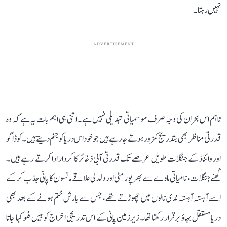
نہیں رہتا۔
ADVERTISEMENT
تاہم اس بحران کی وجہ صرف موسمیاتی تبدیلی نہیں ہے۔ اتنی ہی اہم بات یہ ہے کہ وہ
قدرتی مناظر بھی بتدریج کمزور ہوتے جا رہے ہیں جو خود اس دریا کو جنم دیتے ہیں۔ کوڈاگو
اور وائناڈ کے جنگلات طویل عرصے تک قدرتی آبی ذخائر کا کردار ادا کرتے رہے ہیں۔
گھنے جنگلات، نامیاتی مادے سے بھرپور مٹی اور دلدلی علاقے مانسون کا پانی جذب کر کے
اسے آہستہ آہستہ ندی نالوں میں چھوڑتے تھے، جس سے بارش ختم ہونے کے بعد بھی
دریا مستقل بہاؤ برقرار رکھتا تھا۔ زیرزمین پانی کے اس تدریجی اخراج کو بیس فلو کہا جاتا