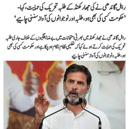
راہل گاندھی نے کی جھارکھنڈ کے طلبہ تحریک کی حمایت، کہا-
’حکومت کسی کی بھی ہو، طلبہ اور نوجوانوں کی آواز سننی چاہیے‘
راہل گاندھی نے جھارکھنڈ میں بھرتی امتحانات میں بے ضابطگیوں کے خلاف جاری طلبہ
تحریک کی حمایت کرتے ہوئے کہا کہ تعلیمی نظام ناکام ہو چکا ہے اور حکومت کسی کی بھی
ہو، طلبہ و نوجوانوں کی آواز سننی چاہیے