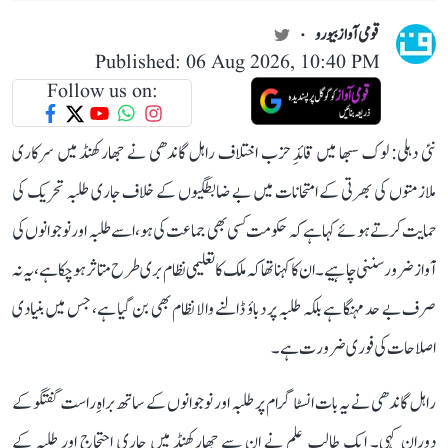
قومی آواز بیورو
Published: 06 Aug 2026, 10:40 PM
Follow us on:
نئی دہلی: لوک سبھا میں قائدِ حزب اختلاف راہل گاندھی نے جھارکھنڈ میں سرکاری
ملازمتوں کی بھرتی کے امتحانات میں بے ضابطگیوں کے خلاف جاری طلبہ تحریک کی
حمایت کرتے ہوئے کہا ہے کہ حکومت کسی بھی جماعت کی ہو، اسے طلبہ اور نوجوانوں کی
آواز ضرور سننی چاہیے۔ ان کا کہنا تھا کہ ملک کا تعلیمی نظام بری طرح متاثر ہو چکا ہے، یہ نہ
صرف بے حد مہنگا ہے بلکہ طلبہ پر دباؤ ڈالنے والا نظام بھی بن گیا ہے، جس میں بنیادی
اصلاحات کی فوری ضرورت ہے۔
راہل گاندھی نے یہ بات انسٹاگرام پر طلبہ اور نوجوانوں کے ساتھ براہِ راست گفتگو کے
دوران کہی۔ ایک طالب علم نے ان سے جھارکھنڈ میں جاری احتجاج اور طلبہ کے