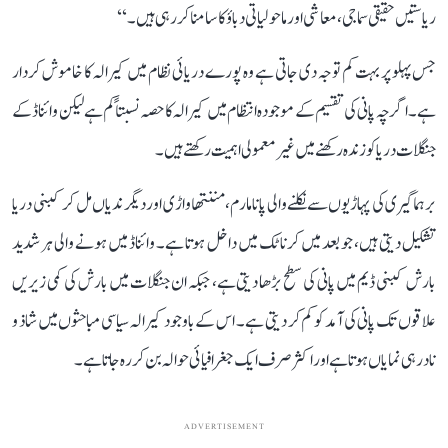
ریاستیں حقیقی سماجی، معاشی اور ماحولیاتی دباؤ کا سامنا کر رہی ہیں۔‘‘
جس پہلو پر بہت کم توجہ دی جاتی ہے وہ پورے دریائی نظام میں کیرالہ کا خاموش کردار
ہے۔ اگرچہ پانی کی تقسیم کے موجودہ انتظام میں کیرالہ کا حصہ نسبتاً کم ہے لیکن وائناڈ کے
جنگلات دریا کو زندہ رکھنے میں غیر معمولی اہمیت رکھتے ہیں۔
برہماگیری کی پہاڑیوں سے نکلنے والی پانامارم، مننتھاواڑی اور دیگر ندیاں مل کر کبنی دریا
تشکیل دیتی ہیں، جو بعد میں کرناٹک میں داخل ہوتا ہے۔ وائناڈ میں ہونے والی ہر شدید
بارش کبنی ڈیم میں پانی کی سطح بڑھا دیتی ہے، جبکہ ان جنگلات میں بارش کی کمی زیریں
علاقوں تک پانی کی آمد کو کم کر دیتی ہے۔ اس کے باوجود کیرالہ سیاسی مباحثوں میں شاذ و
نادر ہی نمایاں ہوتا ہے اور اکثر صرف ایک جغرافیائی حوالہ بن کر رہ جاتا ہے۔
ADVERTISEMENT