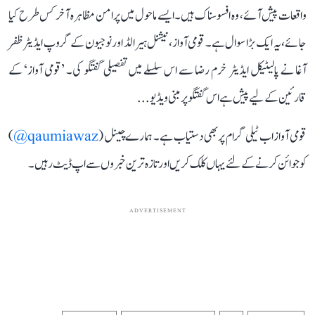
واقعات پیش آئے، وہ افسوسناک ہیں۔ ایسے ماحول میں پرامن مظاہرہ آخر کس طرح کیا
جائے، یہ ایک بڑا سوال ہے۔ قومی آواز، نیشنل ہیرالڈ اور نوجیون کے گروپ ایڈیٹر ظفر
آغا نے پالیٹیکل ایڈیٹر خرم رضا سے اس سلسلے میں تفصیلی گفتگو کی۔ ’قومی آواز‘ کے
قارئین کے لیے پیش ہے اس گفتگو پر مبنی ویڈیو...
قومی آواز اب ٹیلی گرام پر بھی دستیاب ہے۔ ہمارے چینل (
qaumiawaz@
)
کو جوائن کرنے کے لئے یہاں کلک کریں اور تازہ ترین خبروں سے اپ ڈیٹ رہیں۔
ADVERTISEMENT