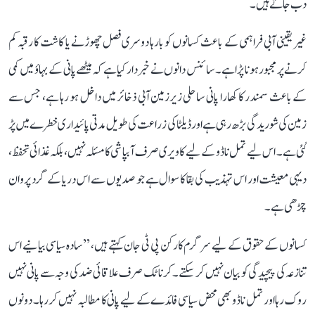
دب جاتے ہیں۔
غیر یقینی آبی فراہمی کے باعث کسانوں کو بارہا دوسری فصل چھوڑنے یا کاشت کا رقبہ کم
کرنے پر مجبور ہونا پڑا ہے۔ سائنس دانوں نے خبردار کیا ہے کہ میٹھے پانی کے بہاؤ میں کمی
کے باعث سمندر کا کھارا پانی ساحلی زیرزمین آبی ذخائر میں داخل ہو رہا ہے، جس سے
زمین کی شوریدگی بڑھ رہی ہے اور ڈیلٹا کی زراعت کی طویل مدتی پائیداری خطرے میں پڑ
گئی ہے۔ اس لیے تمل ناڈو کے لیے کاویری صرف آبپاشی کا مسئلہ نہیں، بلکہ غذائی تحفظ،
دیہی معیشت اور اس تہذیب کی بقا کا سوال ہے جو صدیوں سے اس دریا کے گرد پروان
چڑھی ہے۔
کسانوں کے حقوق کے لیے سرگرم کارکن پی ٹی جان کہتے ہیں، ’’سادہ سیاسی بیانیے اس
تنازعہ کی پیچیدگی کو بیان نہیں کر سکتے۔ کرناٹک صرف علاقائی ضد کی وجہ سے پانی نہیں
روک رہا اور تمل ناڈو بھی محض سیاسی فائدے کے لیے پانی کا مطالبہ نہیں کر رہا۔ دونوں