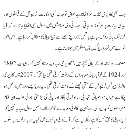
جب بھی کاویری تنازعہ سر اٹھاتا ہے عوامی توجہ عدالتی احکامات، ٹریبونل کے فیصلوں اور
سیاسی بیانات پر مرکوز ہو جاتی ہے۔ ٹی وی مباحثوں میں سوال یہی اٹھایا جاتا ہے کہ آیا
کرناٹک پانی روک رہا ہے یا تمل ناڈو اپنے حصے سے زیادہ پانی کا مطالبہ کر رہا ہے۔ اس شور
شرابے میں خود دریا کہیں پس منظر میں چلا جاتا ہے۔
مصنف اور ناقد او کے جانی کہتے ہیں، ’’کاویری اب ویسا برتاؤ نہیں کر رہی جیسا 1892
اور 1924 کے نوآبادیاتی معاہدوں کے وقت کرتی تھی، یا حتیٰ کہ 2007 میں کاویری
واٹر ڈسپیوٹس ٹریبونل کے حتمی فیصلے کے وقت کرتی تھی۔ یہ دریا ایسے دور میں داخل ہو
چکا ہے جہاں موسمیاتی تبدیلی، ماحولیاتی بگاڑ اور پانی کی بڑھتی ہوئی طلب ان تمام
مفروضوں کو بدل رہی ہے جن پر قانونی معاہدے قائم تھے۔ اصل سوال اب یہ نہیں کہ
زیادہ پانی کا حق کس کا ہے، بلکہ یہ ہے کہ آنے والی دہائیوں میں کیا یہ دریا دونوں ریاستوں