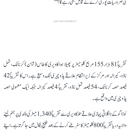
کی ضروریات پوری کرنے کے قابل بھی رہے گا؟‘‘
ADVERTISEMENT
تقریباً 81 ہزار 155 مربع کلومیٹر پر پھیلا ہوا کاویری کا طاس (بیسن) کرناٹک، تمل
ناڈو، کیرالہ اور مرکز کے زیر انتظام علاقے پڈوچیری تک وسیع ہے۔ اس کا تقریباً 42
فیصد حصہ کرناٹک، 54 فیصد تمل ناڈو، تقریباً 4 فیصد کیرالہ جبکہ ایک معمولی حصہ
پڈوچیری میں واقع ہے۔
کوڈاگو کے جنگلاتی پہاڑی علاقے تلاکاویری سے تقریباً 1,340 میٹر کی بلندی پر جنم لینے
والا یہ دریا تقریباً 800 کلومیٹر کا سفر طے کرنے کے بعد خلیجِ بنگال میں جا گرتا ہے۔ اپنے