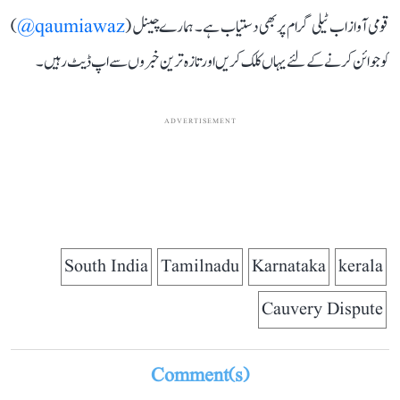
قومی آواز اب ٹیلی گرام پر بھی دستیاب ہے۔ ہمارے چینل (
qaumiawaz@
)
کو جوائن کرنے کے لئے یہاں کلک کریں اور تازہ ترین خبروں سے اپ ڈیٹ رہیں۔
ADVERTISEMENT
South India
Tamilnadu
Karnataka
kerala
Cauvery Dispute
Comment(s)