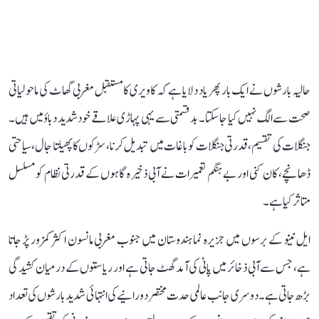
حالیہ بارشوں نے ایک بار پھر یاد دلایا ہے کہ کاویری کا مستقبل مغربی گھاٹ کی ماحولیاتی
صحت سے الگ نہیں کیا جا سکتا۔ بدقسمتی سے یہی پہاڑی علاقے خود شدید دباؤ میں ہیں۔
جنگلات کی تقسیم، قدرتی جنگلات کو باغات میں تبدیل کرنا، سڑکوں کا پھیلتا جال، سیاحتی
ڈھانچے، کان کنی اور بے ہنگم تعمیرات نے آبی ذخیرہ گاہوں کے قدرتی نظام کو مسلسل
متاثر کیا ہے۔
ایل نینو کے برسوں میں جزیرہ نما ہندوستان میں جنوب مغربی مانسون اکثر کمزور پڑ جاتا
ہے، جس سے آبی ذخائر میں پانی کی آمد گھٹ جاتی ہے اور ریاستوں کے درمیان کشیدگی
بڑھ جاتی ہے۔ دوسری جانب عالمی حدت مختصر دورانیے کی انتہائی شدید بارشوں کی تعداد