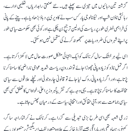
گزشتہ تین دہائیوں میں تیزی سے پھیلے ہیں۔ نئے صنعتی راہداریاں، تعلیمی ادارے،
رہائشی ٹاؤن شپ اور ٹیکنالوجی پارکس سب نے کاویری پر دباؤ بڑھا دیا ہے۔ پینے کے پانی
کی فراہمی فطری طور پر ریاست کی اولین ترجیح بن چکی ہے اور کوئی بھی حکومت سیاسی طور
پر اپنے شہروں کی ضروریات پر سمجھوتہ کرنے کی متحمل نہیں ہو سکتی۔
اسی لیے ہر خشک سال کرناٹک کو ایک انتہائی مشکل صورت حال میں لا کھڑا کرتا ہے۔
اگر تمل ناڈو کو زیادہ پانی چھوڑا جائے تو اندرونِ ریاست شدید عوامی ناراضی کا سامنا کرنا
پڑتا ہے، اور اگر زیادہ پانی روک لیا جائے تو قانونی چارہ جوئی اور نچلے علاقوں سے سیاسی
مخالفت کا سامنا کرنا پڑتا ہے۔ یہی وجہ ہے کہ تقریباً ہر وزیر اعلیٰ، خواہ اس کا تعلق کسی بھی
سیاسی جماعت سے ہو، آبی حقائق اور انتخابی سیاست کے درمیان پھنس جاتا ہے۔
زرعی شعبہ بھی اسی طرح بڑی تبدیلی سے گزرا ہے۔ کرناٹک نے کرشنا راجہ ساگر،
کبنی، ہیماوتھی اور ہارانگی جیسے آبی ذخائر کے علاوہ متعدد لفٹ ایریگیشن منصوبوں کے