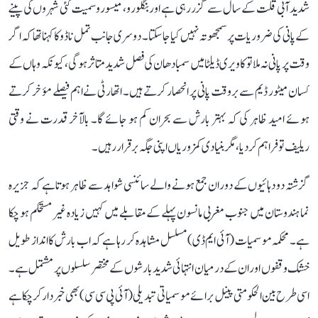
شدید آبی قلت کے سال سے گزر رہی ہے اور بنگلورو، میسورو سمیت کئی شہروں کی پینے
کے پانی کی ضروریات پر سمجھوتہ نہیں کیا جا سکتا۔ دوسری جانب تمل ناڈو کا کہنا تھا کہ اگر
وقت پر پانی نہ ملا تو کاویری ڈیلٹا میں سمبا دھان کی فصل شدید متاثر ہوگی، کیونکہ وہاں کے
کسان میٹور ڈیم سے بروقت پانی پر انحصار کرتے ہیں۔ اتھارٹی نے اہم فیصلے مؤخر کرتے
ہوئے امید ظاہر کی کہ بہتر بارش سے بحران کم ہو جائے گا۔ بالآخر قدرت نے وقتی
ریلیف تو فراہم کر دیا، مگر بنیادی کمزوریاں اپنی جگہ برقرار رہیں۔
گزشتہ دو دہائیوں کے دوران جمع ہونے والے سائنسی شواہد سے ظاہر ہوتا ہے کہ جزیرہ
نما ہندوستان میں جنوب مغربی مانسون پہلے کے مقابلے میں کہیں زیادہ غیر مستحکم ہو چکا
ہے۔ محکمہ موسمیات (آئی ایم ڈی) مسلسل مشاہدہ کر رہا ہے کہ اب بارش کا انداز طویل
خشک وقفوں اور ان کے درمیان انتہائی شدید بارشوں کے مختصر سلسلوں پر مشتمل ہے۔
اسی طرح بین الحکومتی پینل برائے موسمیاتی تبدیلی (آئی پی سی سی) بھی خبردار کر چکا ہے