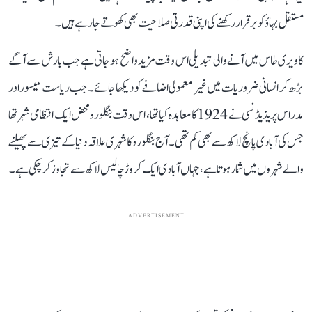
مستقل بہاؤ کو برقرار رکھنے کی اپنی قدرتی صلاحیت بھی کھوتے جا رہے ہیں۔
کاویری طاس میں آنے والی تبدیلی اس وقت مزید واضح ہو جاتی ہے جب بارش سے آگے
بڑھ کر انسانی ضروریات میں غیر معمولی اضافے کو دیکھا جائے۔ جب ریاست میسور اور
مدراس پریذیڈنسی نے 1924 کا معاہدہ کیا تھا، اس وقت بنگلورو محض ایک انتظامی شہر تھا
جس کی آبادی پانچ لاکھ سے بھی کم تھی۔ آج بنگلورو کا شہری علاقہ دنیا کے تیزی سے پھیلنے
والے شہروں میں شمار ہوتا ہے، جہاں آبادی ایک کروڑ چالیس لاکھ سے تجاوز کر چکی ہے۔
ADVERTISEMENT