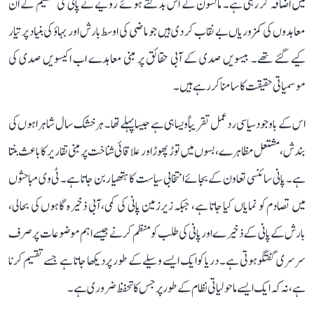
میں اضافہ کر رہی ہے۔ مانسون کے اس بدلتے ہوئے رویے نے پانی کی تقسیم کے ان
معاہدوں کی کمزوریاں بے نقاب کر دی ہیں جو ماضی کی اوسط بارش اور بہاؤ کی بنیاد پر تیار
کیے گئے تھے۔ بیسویں صدی کے آبی حقائق پر مبنی معاہدے اب اکیسویں صدی کی
موسمیاتی حقیقت کا سامنا کر رہے ہیں۔
اس کے باوجود سیاسی ردعمل تقریباً ویسا ہی ہے جیسا پہلے تھا۔ ہر خشک سال شاہراہوں کی
بندش، مشتعل مظاہرے، بسوں میں توڑ پھوڑ اور علاقائی شناخت پر مبنی تقاریر کا باعث بنتا
ہے۔ پانی سائنسی تعاون کے بجائے انتخابی سیاست کا ہتھیار بن جاتا ہے۔ ٹی وی مباحثوں
میں تصادم کو نمایاں کیا جاتا ہے، جبکہ زیرزمین پانی کی کمی، آبی ذخیرہ گاہوں کی بحالی،
بارش کے پانی کے ذخیرے اور پانی کی طلب کو منظم کرنے جیسے اہم موضوعات پر صرف
سرسری گفتگو ہوتی ہے۔ دریا کو ایک ایسے وسیلے کے طور پر دیکھا جاتا ہے جسے تقسیم کرنا
ہے، نہ کہ ایک ایسے ماحولیاتی نظام کے طور پر جس کا تحفظ ضروری ہے۔