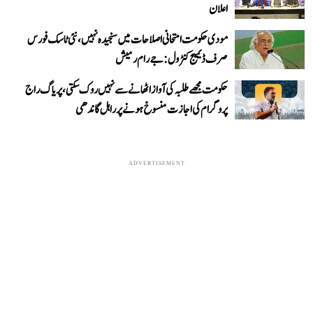
اعلان
مودی حکومت امتحانی اصلاحات میں سنجیدہ نہیں، نئی ٹاسک فورس
صرف ڈیمیج کنٹرول: جے رام رمیش
حکومت مجھے طلبہ کی آواز اٹھانے سے نہیں روک سکتی، پریاگ راج
پروگرام کی اجازت منسوخ ہونے پر راہل گاندھی
ADVERTISEMENT