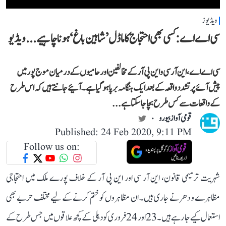
ویڈیوز
سی اے اے: کسی بھی احتجاج کا ماڈل ’شاہین باغ‘ ہونا چاہیے... ویڈیو
سی اے اے، این آر سی و این پی آر کے مخالفین اور حامیوں کے درمیان موج پور میں
پیش آئے پرتشدد واقعہ کے بعد ایک ہنگامہ برپا ہو گیا ہے۔ آئیے جانتے ہیں کہ اس طرح
کے واقعات سے کس طرح بچا جا سکتا ہے...
قومی آواز بیورو
Published: 24 Feb 2020, 9:11 PM
Follow us on:
شہریت ترمیمی قانون، این آر سی اور این پی آر کے خلاف پورے ملک میں احتجاجی
مظاہرے و دھرنے جاری ہیں۔ ان مظاہروں کو ختم کرنے کے لیے مختلف حربے بھی
استعمال کیے جا رہے ہیں۔ 23 اور 24 فروری کو دہلی کے کچھ علاقوں میں جس طرح کے