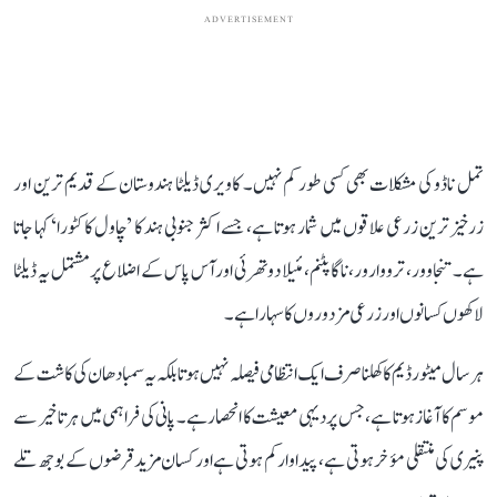
ADVERTISEMENT
تمل ناڈو کی مشکلات بھی کسی طور کم نہیں۔ کاویری ڈیلٹا ہندوستان کے قدیم ترین اور
زرخیز ترین زرعی علاقوں میں شمار ہوتا ہے، جسے اکثر جنوبی ہند کا ’چاول کا کٹورا‘ کہا جاتا
ہے۔ تنجاوور، ترووارور، ناگاپٹنم، مئیلا دوتھرئی اور آس پاس کے اضلاع پر مشتمل یہ ڈیلٹا
لاکھوں کسانوں اور زرعی مزدوروں کا سہارا ہے۔
ہر سال میٹور ڈیم کا کھلنا صرف ایک انتظامی فیصلہ نہیں ہوتا بلکہ یہ سمبا دھان کی کاشت کے
موسم کا آغاز ہوتا ہے، جس پر دیہی معیشت کا انحصار ہے۔ پانی کی فراہمی میں ہر تاخیر سے
پنیری کی منتقلی مؤخر ہوتی ہے، پیداوار کم ہوتی ہے اور کسان مزید قرضوں کے بوجھ تلے