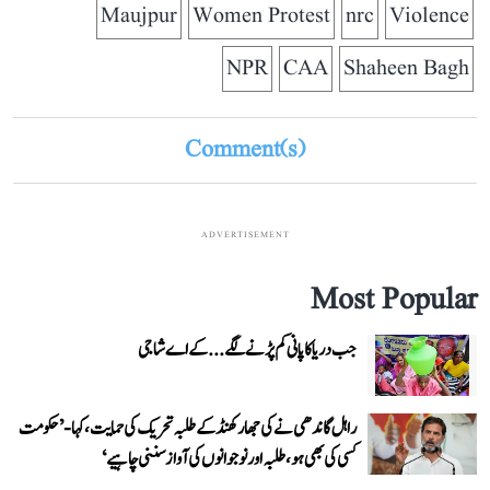
Maujpur
Women Protest
nrc
Violence
NPR
CAA
Shaheen Bagh
Comment(s)
ADVERTISEMENT
Most Popular
جب دریا کا پانی کم پڑنے لگے...کے اے شاجی
راہل گاندھی نے کی جھارکھنڈ کے طلبہ تحریک کی حمایت، کہا- ’حکومت
کسی کی بھی ہو، طلبہ اور نوجوانوں کی آواز سننی چاہیے‘