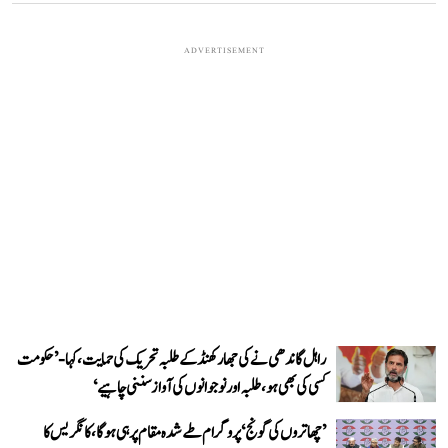
ADVERTISEMENT
راہل گاندھی نے کی جھارکھنڈ کے طلبہ تحریک کی حمایت، کہا- ’حکومت
کسی کی بھی ہو، طلبہ اور نوجوانوں کی آواز سننی چاہیے‘
’چھاتروں کی گونج‘ پروگرام طے شدہ مقام پر ہی ہوگا، کانگریس کا