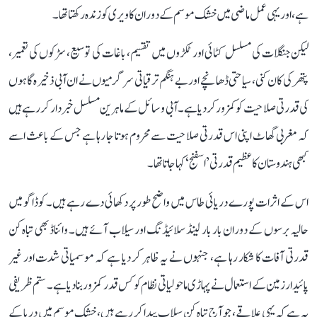
ہے، اور یہی عمل ماضی میں خشک موسم کے دوران کاویری کو زندہ رکھتا تھا۔
لیکن جنگلات کی مسلسل کٹائی اور ٹکڑوں میں تقسیم، باغات کی توسیع، سڑکوں کی تعمیر،
پتھر کی کان کنی، سیاحتی ڈھانچے اور بے ہنگم ترقیاتی سرگرمیوں نے ان آبی ذخیرہ گاہوں
کی قدرتی صلاحیت کو کمزور کر دیا ہے۔ آبی وسائل کے ماہرین مسلسل خبردار کر رہے ہیں
کہ مغربی گھاٹ اپنی اس قدرتی صلاحیت سے محروم ہوتا جا رہا ہے جس کے باعث اسے
کبھی ہندوستان کا عظیم قدرتی ’اسفنج‘ کہا جاتا تھا۔
اس کے اثرات پورے دریائی طاس میں واضح طور پر دکھائی دے رہے ہیں۔ کوڈاگو میں
حالیہ برسوں کے دوران بار بار لینڈ سلائیڈنگ اور سیلاب آئے ہیں۔ وائناڈ بھی تباہ کن
قدرتی آفات کا شکار رہا ہے، جنہوں نے یہ ظاہر کر دیا ہے کہ موسمیاتی شدت اور غیر
پائیدار زمین کے استعمال نے پہاڑی ماحولیاتی نظام کو کس قدر کمزور بنا دیا ہے۔ ستم ظریفی
یہ ہے کہ یہی علاقے، جو آج تباہ کن سیلاب پیدا کر رہے ہیں، خشک موسم میں دریا کے