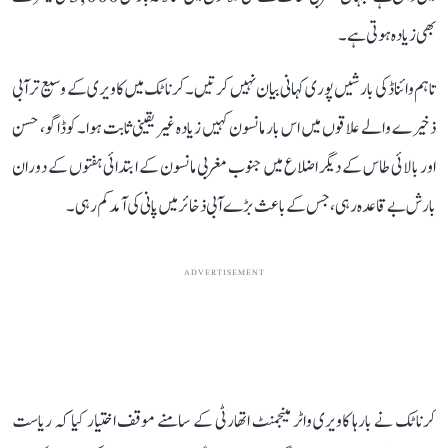
بھی زیادہ ہوتی ہے۔
تاہم وائناڈ کی بارشیں پوری کہانی بیان نہیں کرتیں۔ کرناٹک میں کاویری کے وسیع تر آبی
ذخیرے والے علاقوں میں اس بار مانسون کہیں زیادہ غیر یقینی ثابت ہوا۔ کوڈاگو، حسن
اور بالائی طاس کے دیگر اضلاع میں جنوب مغربی مانسون کے ابتدائی ہفتوں کے دوران
بارش بے قاعدہ رہی، جس کے باعث بڑے آبی ذخائر میں پانی کی آمد کم رہی۔
ADVERTISEMENT
کرناٹک نے بارہا کاویری واٹر مینجمنٹ اتھارٹی کے سامنے موقف اختیار کیا کہ ریاست