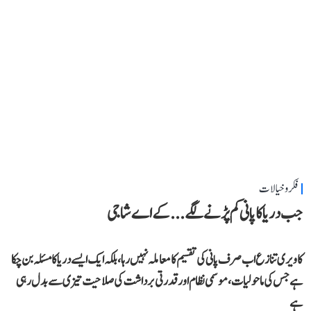
فکر و خیالات
جب دریا کا پانی کم پڑنے لگے...کے اے شاجی
کاویری تنازع اب صرف پانی کی تقسیم کا معاملہ نہیں رہا، بلکہ ایک ایسے دریا کا مسئلہ بن چکا
ہے جس کی ماحولیات، موسمی نظام اور قدرتی برداشت کی صلاحیت تیزی سے بدل رہی
ہے