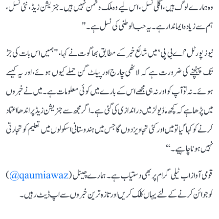
وہ ہمارے لوگ ہیں، اگلی نسل، اس لیے وہ ملک دشمن نہیں ہیں۔ جنریشن زیڈ ، نئی نسل،
ہم سے زیادہ ایماندار ہے۔ یہ حب الوطنی کی نسل ہے۔"
نیوز پورٹل ’اے بی پی‘ میں شائع خبر کے مطابق بھاگوت نے کہا، "ہمیں اس بات کی جڑ
تک پہنچنے کی ضرورت ہے کہ لاٹھی چارج اور پیلٹ گن حملے کیوں ہوئے، اور یہ کیسے
ہوئے۔ نہ تو آپ کو اور نہ ہی مجھے اس کے بارے میں کوئی معلومات ہے۔ میں نے خبروں
میں پڑھا ہے کہ کچھ ماڈیولز میں دراندازی کی گئی ہے۔ اگر مجھ سے جنریشن زیڈ پر اندھا اعتماد
کرنے کو کہا گیا تو میں اور کئی تجاویز دوں گا جس میں ہندوستانی اسکولوں میں تعلیم کو تجارتی
نہیں ہونا چاہیے۔‘‘
قومی آواز اب ٹیلی گرام پر بھی دستیاب ہے۔ ہمارے چینل (
qaumiawaz@
)
کو جوائن کرنے کے لئے یہاں کلک کریں اور تازہ ترین خبروں سے اپ ڈیٹ رہیں۔