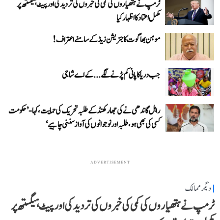
ٹرمپ نے ہتھیاروں کی کمی کی خبروں کی تردید کی اور پیٹ ہیگستھ پر
مکمل اعتماد کا اظہار کیا
موہن بھاگوت کا جنریشن زیڈ کے سامنے اعتراف!
جب دریا کا پانی کم پڑنے لگے...کے اے شاجی
راہل گاندھی نے کی جھارکھنڈ کے طلبہ تحریک کی حمایت، کہا- ’حکومت
کسی کی بھی ہو، طلبہ اور نوجوانوں کی آواز سننی چاہیے‘
ADVERTISEMENT
دیگر ممالک
ٹرمپ نے ہتھیاروں کی کمی کی خبروں کی تردید کی اور پیٹ ہیگستھ پر