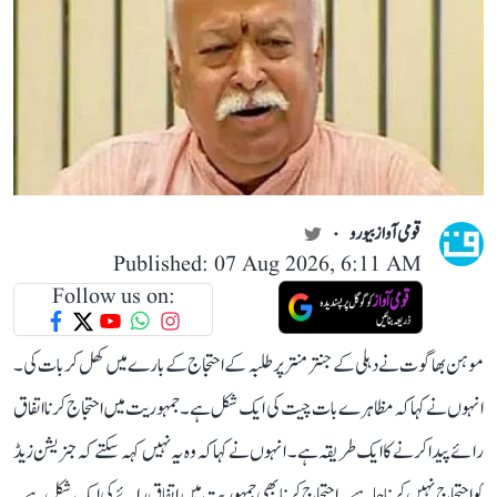
قومی آواز بیورو
Published: 07 Aug 2026, 6:11 AM
Follow us on:
موہن بھاگوت نے دہلی کے جنتر منتر پر طلبہ کے احتجاج کے بارے میں کھل کر بات کی۔
انہوں نے کہا کہ مظاہرے بات چیت کی ایک شکل ہے۔ جمہوریت میں احتجاج کرنا اتفاق
رائے پیدا کرنے کا ایک طریقہ ہے۔ انہوں نے کہا کہ وہ یہ نہیں کہہ سکتے کہ جنریشن زیڈ
کو احتجاج نہیں کرنا چاہیے۔احتجاج کرنا بھی جمہوریت میں اتفاق رائے کی ایک شکل ہے۔