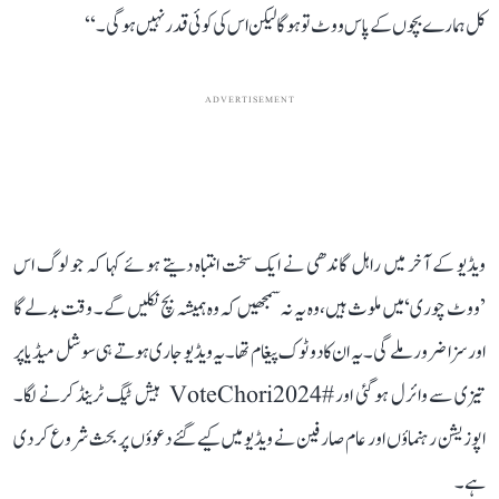
کل ہمارے بچوں کے پاس ووٹ تو ہوگا لیکن اس کی کوئی قدر نہیں ہوگی۔‘‘
ADVERTISEMENT
ویڈیو کے آخر میں راہل گاندھی نے ایک سخت انتباہ دیتے ہوئے کہا کہ جو لوگ اس
’ووٹ چوری‘ میں ملوث ہیں، وہ یہ نہ سمجھیں کہ وہ ہمیشہ بچ نکلیں گے۔ وقت بدلے گا
اور سزا ضرور ملے گی۔ یہ ان کا دو ٹوک پیغام تھا۔ یہ ویڈیو جاری ہوتے ہی سوشل میڈیا پر
تیزی سے وائرل ہو گئی اور #VoteChori2024 ہیش ٹیگ ٹرینڈ کرنے لگا۔
اپوزیشن رہنماؤں اور عام صارفین نے ویڈیو میں کیے گئے دعوؤں پر بحث شروع کر دی
ہے۔