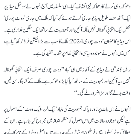
دھوکہ دہی کرنے کا دھماکہ خیز انکشاف کیا۔ اسی سلسلہ میں آج انہوں نے سوشل میڈیا پر
ایک آٹھ منٹ طویل ویڈیو جاری کرتے ہوئے کہا کیا کہ ملک میں جاری ’ووٹ چوری‘
محض ایک انتخابی گھوٹالہ نہیں بلکہ آئین اور جمہوریت کے ساتھ ایک سنگین غداری ہے۔
اس ویڈیو کا عنوان ’ووٹ چوری 2024: ملک کا سب سے بڑا الیکشن فراڈ‘ رکھا گیا ہے،
جس میں انہوں نے موجودہ سیاسی و انتخابی نظام پر شدید تنقید کی ہے۔
راہل گاندھی نے ویڈیو کے آغاز میں ہی کہا، ’’ووٹ چوری صرف ایک انتخابی گھوٹالہ
نہیں، یہ آئین اور جمہوریت کے ساتھ کیا گیا بڑا دھوکہ ہے۔ ملک کے گناہگار سن لیں،
وقت بدلے گا اور سزا ضرور ملے گی۔‘‘
انہوں نے اس بات پر زور دیا کہ جمہوریت کی بنیاد ’ایک فرد، ایک ووٹ‘ کے اصول پر
ہے لیکن موجودہ حالات میں اس اصول کو منظم انداز میں مجروح کیا جا رہا ہے۔ ان کے
مطابق ووٹر لسٹوں میں فرضی نام شامل کیے جا رہے ہیں، اصل ووٹرز کے نام کاٹے جا