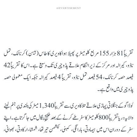
ADVERTISEMENT
تقریباً 81 ہزار 155 مربع کلومیٹر پر پھیلا ہوا کاویری کا طاس (بیسن) کرناٹک، تمل
ناڈو، کیرالہ اور مرکز کے زیر انتظام علاقے پڈوچیری تک وسیع ہے۔ اس کا تقریباً 42
فیصد حصہ کرناٹک، 54 فیصد تمل ناڈو، تقریباً 4 فیصد کیرالہ جبکہ ایک معمولی حصہ
پڈوچیری میں واقع ہے۔
کوڈاگو کے جنگلاتی پہاڑی علاقے تلاکاویری سے تقریباً 1,340 میٹر کی بلندی پر جنم لینے
والا یہ دریا تقریباً 800 کلومیٹر کا سفر طے کرنے کے بعد خلیجِ بنگال میں جا گرتا ہے۔ اپنے
سفر کے دوران اس میں ہیماوتی، ہارانگی، کبنی، لکشمن تیرتھا، شمشا، ارکاوتی، بھوانی،