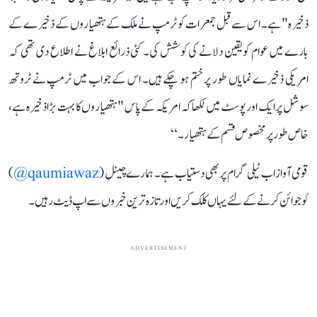
ذخیرہ" ہے۔ اس سے قبل جمعرات کو ٹرمپ نے ملک کے ہتھیاروں کے ذخیرے کے
بارے میں عوام کو یقین دلانے کی کوشش کی۔ کئی ذرائع ابلاغ نے اطلاع دی تھی کہ
امریکی ذخیرے نمایاں طور پر ختم ہو چکے ہیں۔ اس کے جواب میں ٹرمپ نے ٹروتھ
سوشل پر ایک اور پوسٹ میں لکھا کہ امریکہ کے پاس "ہتھیاروں کا بہت بڑا ذخیرہ ہے،
خاص طور پر مخصوص قسم کے ہتھیار۔‘‘
قومی آواز اب ٹیلی گرام پر بھی دستیاب ہے۔ ہمارے چینل (
qaumiawaz@
)
کو جوائن کرنے کے لئے یہاں کلک کریں اور تازہ ترین خبروں سے اپ ڈیٹ رہیں۔
ADVERTISEMENT