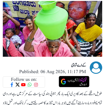
کے اے شاجی
Published: 06 Aug 2026, 11:17 PM
Follow us on:
طویل وقفے کے بعد کاویری ایک بار پھر جنوبی ہند کی سیاست کے مرکز میں ہے اور وہی
تمام پہلو دوبارہ سامنے آ گئے ہیں جو ہر بار اس تنازعہ کا حصہ بنتے ہیں۔ کرناٹک اور تمل ناڈو