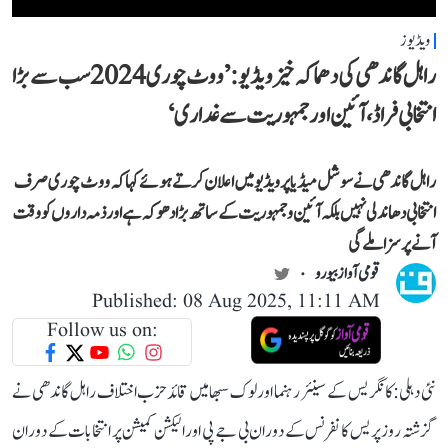
ویڈیوز
راہل گاندھی کی دھماکہ خیز ویڈیو: ’ووٹ چوری 2024 سب سے بڑا
انتخابی فراڈ، آئین اور جمہوریت سے غداری‘
راہل گاندھی نے سوشل میڈیا پر ویڈیو میں اعلان کرتے ہوئے کہا کہ ووٹ چوری صرف
انتخابی دھاندلی نہیں بلکہ آئین و جمہوریت کے ساتھ بڑا دھوکہ ہے اور ذمہ داروں کو وقت
آنے پر سزا ملے گی
قومی آواز بیورو
Published: 08 Aug 2025, 11:11 AM
Follow us on:
نئی دہلی: کانگریس کے سینئر رہنما اور لوک سبھا میں قائد حزب اختلاف راہل گاندھی نے
گزشتہ روز پریس کانفرنس کے دوران بی جے پی اور الیکشن کمیشن پر انتخابات کے دوران