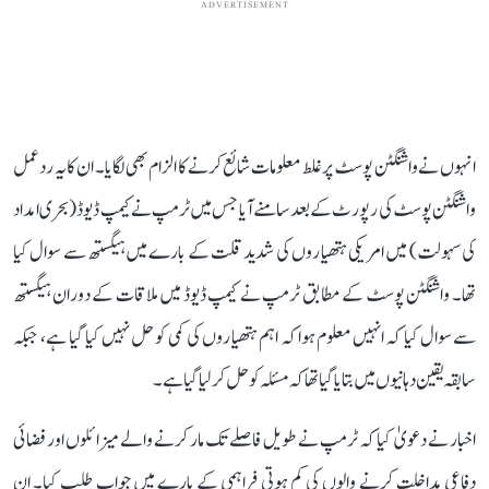
ADVERTISEMENT
انہوں نے واشنگٹن پوسٹ پر غلط معلومات شائع کرنے کا الزام بھی لگایا۔ ان کا یہ ردعمل
واشنگٹن پوسٹ کی رپورٹ کے بعد سامنے آیا جس میں ٹرمپ نے کیمپ ڈیوڈ (بحری امداد
کی سہولت) میں امریکی ہتھیاروں کی شدید قلت کے بارے میں ہیگستھ سے سوال کیا
تھا۔ واشنگٹن پوسٹ کے مطابق ٹرمپ نے کیمپ ڈیوڈ میں ملاقات کے دوران ہیگستھ
سے سوال کیا کہ انہیں معلوم ہوا کہ اہم ہتھیاروں کی کمی کو حل نہیں کیا گیا ہے، جبکہ
سابقہ ​​یقین دہانیوں میں بتا یا گیا تھا کہ مسئلہ کو حل کر لیا گیا ہے۔
اخبار نے دعویٰ کیا کہ ٹرمپ نے طویل فاصلے تک مار کرنے والے میزائلوں اور فضائی
دفاعی مداخلت کرنے والوں کی کم ہوتی فراہمی کے بارے میں جواب طلب کیا۔ ان