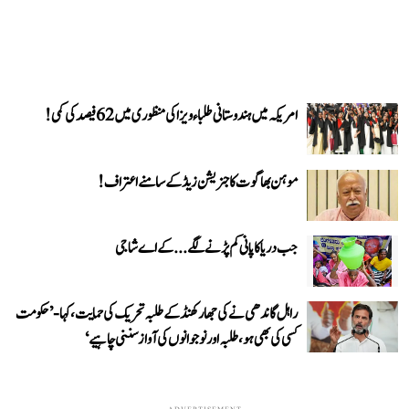
امریکہ میں ہندوستانی طلباء ویزا کی منظوری میں 62 فیصد کی کمی!
موہن بھاگوت کا جنریشن زیڈ کے سامنے اعتراف!
جب دریا کا پانی کم پڑنے لگے...کے اے شاجی
راہل گاندھی نے کی جھارکھنڈ کے طلبہ تحریک کی حمایت، کہا- ’حکومت
کسی کی بھی ہو، طلبہ اور نوجوانوں کی آواز سننی چاہیے‘