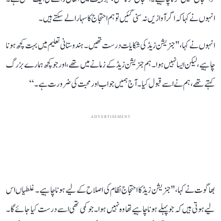
انہو ں نے کہا کہ اگر آوازیں نہ سنی گئیں تو ہم احتجاج کا سہارا لے سکتے ہیں۔
انہوں نے کہا، " جنریشن زیڈ کی شکایات درست تھیں۔ ہندوستانی تعلیم میں بہت کچھ ہونا
چاہیے، لیکن ایسا نہیں ہوا۔ ہم جنریشن زیڈ کے زمانے میں تھے، اور جو کچھ ہمارے بزرگ
کہتے تھے، ہم نےاسے قبول کیا۔ آج ہمیں جواب اور محبت کی ضرورت ہے۔‘‘
ADVERTISEMENT
بھاگوت نے کہا، " جنریشن زیڈ کا احتجاج نظام کی اصلاح کے لیے ہونا چاہیے۔ غلطیاں اس
لیے ہوتی ہیں کہ جو پہلے ہونا چاہیے تھا وہ نہیں ہوا۔ جو کمی تھی اسے درست کیا جائے گا۔