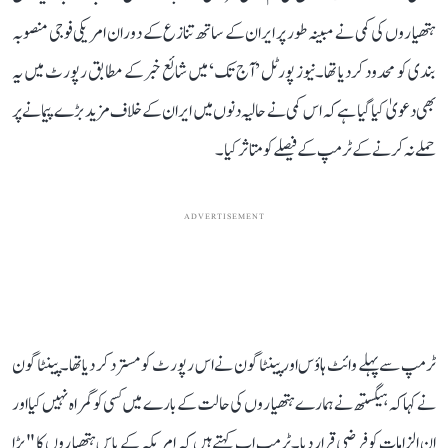
ہتھیاروں کی کمی نے مبینہ طور پر ایران کے ساتھ تنازع کے دوران امریکی فوجی منصوبہ
بندی کو محدود کر دیا تھا۔نیوز پورٹل ’آج تک‘ میں شائع خبر کے مطابق رپورٹ میں یہ
بھی دعویٰ کیا گیا ہے کہ اس کمی نے حالیہ دنوں میں ایران کے خلاف مزید بڑے پیمانے پر
حملے نہ کرنے کے ٹرمپ کے فیصلے کو متاثر کیا۔
ADVERTISEMENT
ٹرمپ سے پہلے وائٹ ہاؤس اور پینٹاگون نے اس رپورٹ کو مسترد کر دیا تھا۔ پینٹاگون
نے کہا کہ ہیگستھ نے ہمارے ہتھیاروں کی حالت کے بارے میں کسی کو گمراہ نہیں کیا اور
ان الزامات کو فرضی قرار دیا۔ٹرمپ اب کہتے ہیں کہ امریکہ کے پاس ہتھیاروں کا "بڑا