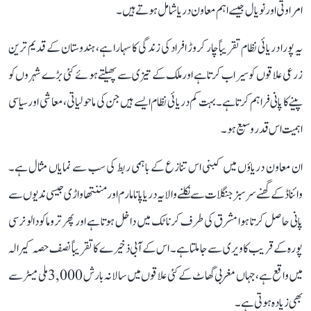
امراوتی اور نویال جیسے اہم معاون دریا شامل ہوتے ہیں۔
یہ پورا دریائی نظام تقریباً چار کروڑ افراد کی زندگی کا سہارا ہے، ہندوستان کے قدیم ترین
زرعی علاقوں کو سیراب کرتا ہے اور ملک کے تیزی سے پھیلتے ہوئے کئی بڑے شہروں کو
پینے کا پانی فراہم کرتا ہے۔ بہت کم دریائی نظام ایسے ہیں جن کی ماحولیاتی، معاشی اور سیاسی
اہمیت اس قدر وسیع ہو۔
ان معاون دریاؤں میں کبنی اس تنازع کے باہمی ربط کی سب سے نمایاں مثال ہے۔
وائناڈ کے گھنے سرسبز جنگلات سے نکلنے والا یہ دریا پانامارم اور مننتھاواڑی جیسی ندیوں سے
پانی حاصل کرتا ہوا مشرق کی طرف کرناٹک میں داخل ہوتا ہے اور پھر تروماکودالو نرسی
پورہ کے قریب کاویری سے جا ملتا ہے۔ اس کے آبی ذخیرے کا تقریباً نصف حصہ کیرالہ
میں واقع ہے، جہاں مغربی گھاٹ کے کئی علاقوں میں سالانہ بارش 3,000 ملی میٹر سے
بھی زیادہ ہوتی ہے۔