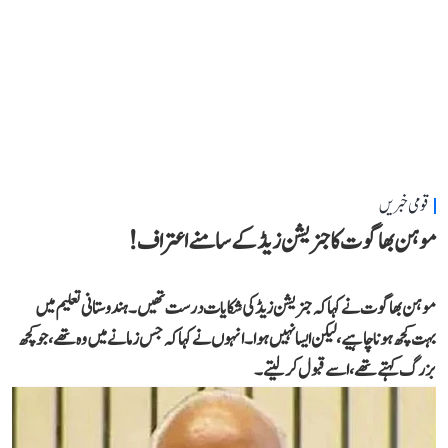
قومی خبریں
موہن بھاگوت کا جنریشن زیڈ کے سامنے اعتراف!
موہن بھاگوت نے کہاکہ جنریشن زیڈ کی شکایات درست تھیں۔ ہندوستانی تعلیم میں
بہت کچھ ہونا چاہیے، لیکن ایسا نہیں ہوا۔انہوں نے کہا کہ جس زمانے میں وہ تھے،جو کچھ
بزرگ کہتے تھے، اسے قبول کر لیتے۔