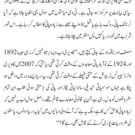
جب بھی کاویری تنازعہ سر اٹھاتا ہے عوامی توجہ عدالتی احکامات، ٹریبونل کے فیصلوں اور
سیاسی بیانات پر مرکوز ہو جاتی ہے۔ ٹی وی مباحثوں میں سوال یہی اٹھایا جاتا ہے کہ آیا
کرناٹک پانی روک رہا ہے یا تمل ناڈو اپنے حصے سے زیادہ پانی کا مطالبہ کر رہا ہے۔ اس شور
شرابے میں خود دریا کہیں پس منظر میں چلا جاتا ہے۔
مصنف اور ناقد او کے جانی کہتے ہیں، ’’کاویری اب ویسا برتاؤ نہیں کر رہی جیسا 1892
اور 1924 کے نوآبادیاتی معاہدوں کے وقت کرتی تھی، یا حتیٰ کہ 2007 میں کاویری
واٹر ڈسپیوٹس ٹریبونل کے حتمی فیصلے کے وقت کرتی تھی۔ یہ دریا ایسے دور میں داخل ہو
چکا ہے جہاں موسمیاتی تبدیلی، ماحولیاتی بگاڑ اور پانی کی بڑھتی ہوئی طلب ان تمام
مفروضوں کو بدل رہی ہے جن پر قانونی معاہدے قائم تھے۔ اصل سوال اب یہ نہیں کہ
زیادہ پانی کا حق کس کا ہے، بلکہ یہ ہے کہ آنے والی دہائیوں میں کیا یہ دریا دونوں ریاستوں
کی ضروریات پوری کرنے کے قابل بھی رہے گا؟‘‘