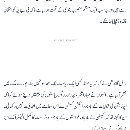
رہے ہیں اور یہ سب ایک منظم منصوبہ بندی کے تحت ہو رہا ہے تاکہ بی جے پی کو انتخابی
فائدہ پہنچایا جا سکے۔
ADVERTISEMENT
راہل گاندھی نے کہا کہ یہ مسئلہ کسی ایک ریاست تک محدود نہیں بلکہ پورے ملک میں
نظر آ رہا ہے۔ انہوں نے مہاراشٹر، بہار اور دیگر ریاستوں کی مثالیں دیتے ہوئے کہا کہ
اپوزیشن کی شکایات کے باوجود الیکشن کمیشن نے اس معاملے میں شفافیت نہیں دکھائی۔
ان کا کہنا تھا کہ کمیشن نے بارہا درخواستوں کے باوجود ووٹر لسٹ کا مکمل الیکٹرانک ڈیٹا
فراہم کرنے سے انکار کیا۔