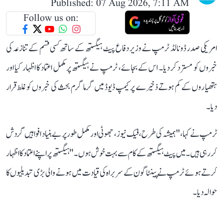
Published: 07 Aug 2026, 7:11 AM
Follow us on:
امریکی صدر ڈونالڈ ٹرمپ نے وزیر دفاع پیٹ ہیگستھ کے ساتھ کسی قسم کے تنازعہ کی
خبروں کو مسترد کر دیا۔ اس کے بجائے، ٹرمپ نے ہیگستھ پر مکمل اعتماد کا اظہار کیا اور
ہتھیاروں کے کم ہوتے ذخیرے پر کیمپ ڈیوڈ میں گرما گرم بحث کی خبروں کو غلط قرار
دیا۔
ٹرمپ نے کہا، "ہمیشہ کی طرح، فیک نیوز ، جھوٹی اور مکمل طور پر بے بنیاد افواہیں گردش
کر رہی ہیں۔ میں پیٹ ہیگستھ کے کام سے بہت خوش ہوں۔" ہیگستھ پر اپنے اعتماد کا اظہار
کرتے ہوئے ٹرمپ نے پینٹاگون کے سربراہ کی قیادت میں ہونے والی بڑی تبدیلیوں کا
حوالہ دیا۔