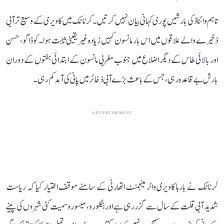
تاہم وائناڈ کی بارشیں پوری کہانی بیان نہیں کرتیں۔ کرناٹک میں کاویری کے وسیع تر آبی
ذخیرے والے علاقوں میں اس بار مانسون کہیں زیادہ غیر یقینی ثابت ہوا۔ کوڈاگو، حسن
اور بالائی طاس کے دیگر اضلاع میں جنوب مغربی مانسون کے ابتدائی ہفتوں کے دوران
بارش بے قاعدہ رہی، جس کے باعث بڑے آبی ذخائر میں پانی کی آمد کم رہی۔
ADVERTISEMENT
کرناٹک نے بارہا کاویری واٹر مینجمنٹ اتھارٹی کے سامنے موقف اختیار کیا کہ ریاست
شدید آبی قلت کے سال سے گزر رہی ہے اور بنگلورو، میسورو سمیت کئی شہروں کی پینے