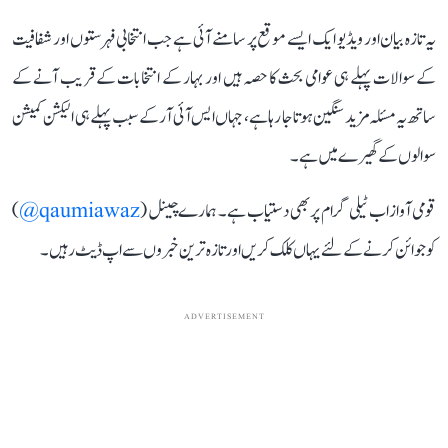
یہ تازہ بیان اور ویڈیو ایک ایسے موقع پر سامنے آئی ہے جب انتخابی فہرستوں اور شفافیت
کے سوالات پہلے ہی عوامی بحث کا حصہ ہیں اور بہار کے انتخابات کے قریب آنے کے
ساتھ یہ مسئلہ مزید سنگین ہوتا جا رہا ہے، جہاں ایس آئی آر کے سبب پہلے ہی الیکشن کمیشن
سوالوں کے گھیرے میں ہے۔
قومی آواز اب ٹیلی گرام پر بھی دستیاب ہے۔ ہمارے چینل (
qaumiawaz@
)
کو جوائن کرنے کے لئے یہاں کلک کریں اور تازہ ترین خبروں سے اپ ڈیٹ رہیں۔
ADVERTISEMENT