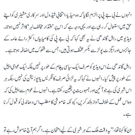
انہوں نے بی جے پی پر الزام لگایا کہ وہ میڈیا، انتخابی شیڈول اور سرکاری مشینری کو اپنے
حق میں استعمال کر رہی ہے اور یہی وجہ ہے کہ اس پر ’اقتدار مخالف لہر‘ کا اثر نہیں ہوتا۔
ویڈیو میں راہل گاندھی نے یہ بھی کہا کہ بی جے پی کی کامیابیاں اکثر رائے عامہ کے
جائزوں اور ایگزٹ پولز سے یکسر مختلف ہوتی ہیں، جس سے شکوک میں اضافہ ہوتا ہے۔
راہل گاندھی نے اس ویڈیو کو صرف ایک سیاسی پیغام کے طور پر نہیں بلکہ ایک عوامی اپیل
کے طور پر پیش کیا۔ انہوں نے کہا کہ یہ لڑائی صرف کانگریس یا اپوزیشن کی نہیں، بلکہ ہر
اس شہری کی ہے جو آئین اور جمہوریت پر یقین رکھتا ہے۔ انہوں نے عوام سے اپیل کی کہ
وہ اس عمل کے خلاف آواز بلند کریں، کیونکہ خاموشی کا مطلب اس دھاندلی کو قبول کرنا
ہے۔
ان کا کہنا تھا، ’’یہ وقت ملک کے ہر شہری کے لیے امتحان ہے۔ اگر ہم آج خاموش رہے تو