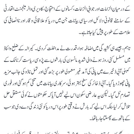
کے درمیان الزامات اور جوابی الزامات، کسانوں کے احتجاج، کاویری واٹر مینجمنٹ اتھارٹی
کے سامنے قانونی دلائل اور سیاسی بیانات جن میں دریا کو علاقائی وقار اور ناانصافی کی
علامت کے طور پر پیش کیا جاتا ہے۔
تاہم، جیسے ہی کشیدگی میں اضافہ ہوا، قدرت نے مداخلت کر دی۔ کیرالہ کے ضلع وائناڈ
میں مسلسل کئی روز ہونے والی شدید مانسون کی بارشوں سے پڑوسی ریاست کرناٹک کے
کبنی آبی ذخیرے میں پانی کی آمد غیر معمولی طور پر بڑھ گئی اور تمل ناڈو کی جانب مزید
پانی چھوڑ دیا گیا۔ آبی ذخائر کی سطح بہتر ہوئی، سرکاری بیانات میں تلخی کم ہو گئی اور فوری
تصادم ٹل گیا۔ لیکن یہ عارضی سکون اس لیے نہیں آیا کہ حکومتوں نے کوئی مستقل حل
تلاش کر لیا، بلکہ اس لیے کہ بارش نے وقتی طور پر اس دریا کو نئی زندگی دے دی جو سب
کے ہاتھ سے پھسلتا جا رہا تھا۔