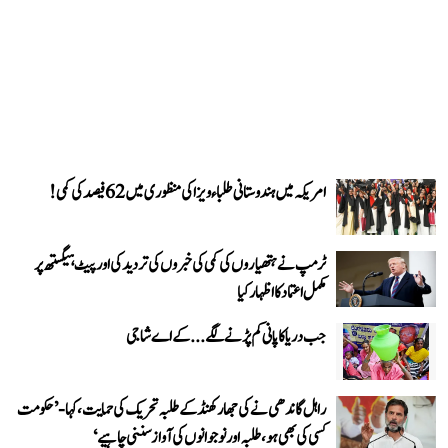
امریکہ میں ہندوستانی طلباء ویزا کی منظوری میں 62 فیصد کی کمی!
ٹرمپ نے ہتھیاروں کی کمی کی خبروں کی تردید کی اور پیٹ ہیگستھ پر
مکمل اعتماد کا اظہار کیا
جب دریا کا پانی کم پڑنے لگے...کے اے شاجی
راہل گاندھی نے کی جھارکھنڈ کے طلبہ تحریک کی حمایت، کہا- ’حکومت
کسی کی بھی ہو، طلبہ اور نوجوانوں کی آواز سننی چاہیے‘