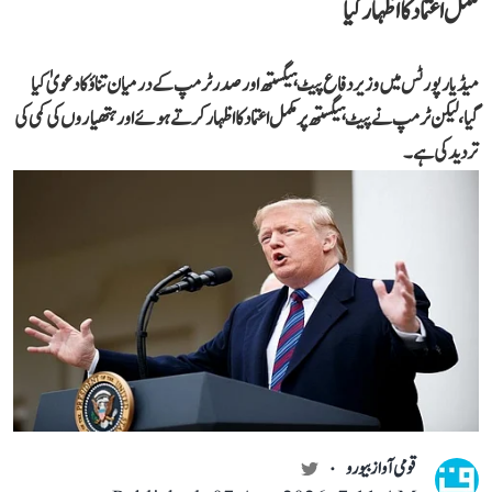
مکمل اعتماد کا اظہار کیا
میڈیا رپورٹس میں وزیر دفاع پیٹ ہیگستھ اور صدر ٹرمپ کے درمیان تناؤ کا دعویٰ کیا
گیا، لیکن ٹرمپ نے پیٹ ہیگستھ پر مکمل اعتماد کا اظہار کرتے ہوئے اور ہتھیاروں کی کمی کی
تردید کی ہے۔
قومی آواز بیورو