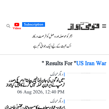
Subscription
Videos
ہجر کو حوصلہ اور وصل کو فرصت درکار
اک محبت کے لیے ایک جوانی کم ہے
"
Results For "
US Iran War
دیگر ممالک
’میں لوگوں کی جان لینا نہیں چاہتا‘، امریکی صدر
ٹرمپ نے ایران پر حملہ نہیں کرنے کا پیش کیا جواز
06 Aug 2026, 12:40 PM
دیگر ممالک
ایران-عمان معاہدے کا مسودہ تیار، مجتبیٰ خامنہ ای