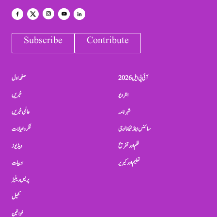
Subscribe
Contribute
آئی پی ایل 2026
صفحہ اول
انٹرویو
خبریں
شہرنامہ
عالمی خبریں
سائنس اینڈ ٹیکنالوجی
فکر و خیالات
فلم اور تفریح
ویڈیوز
تعلیم اور کیریر
ادبیات
پریس ریلیز
کھیل
خواتین