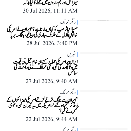
میزائل اور بم، اردن میں حملے کا لیا بدلہ
30 Jul 2026, 11:11 AM
دیگر ممالک
’میلانیا ٹرمپ کو کہاں مارنا ہے؟‘ ایران نے امریکی
خاتونِ اوّل کے خلاف جاری کی ویڈیو، ہنگامہ برپا
28 Jul 2026, 3:40 PM
خبریں
ایران پر امریکی حملہ رکتے ہی خام تیل کی قیمت
میں 6 فیصد کی کمی، کئی ممالک نے لی راحت کی
سانس
27 Jul 2026, 9:40 AM
دیگر ممالک
’ایران سے جنگ لڑتے لڑتے امریکی میزائلوں کے
ذخائر ختم ہوگئے‘، امریکہ میں یہ حیران کن دعویٰ
کس نے کیا؟
22 Jul 2026, 9:44 AM
دیگر ممالک