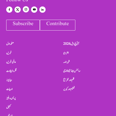
Follow Us
Subscribe
Contribute
آئی پی ایل 2026
صفحہ اول
انٹرویو
خبریں
شہرنامہ
عالمی خبریں
سائنس اینڈ ٹیکنالوجی
فکر و خیالات
فلم اور تفریح
ویڈیوز
تعلیم اور کیریر
ادبیات
پریس ریلیز
کھیل