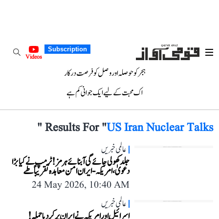
Subscription
Videos
ہجر کو حوصلہ اور وصل کو فرصت درکار
اک محبت کے لیے ایک جوانی کم ہے
"
Results For "
US Iran Nuclear Talks
عالمی خبریں
جلد کھولی جائے گی آبنائے ہرمز! ٹرمپ نے کیا بڑا
دعویٰ، امریکہ-ایران امن معاہدہ تقریباً طے
24 May 2026, 10:40 AM
عالمی خبریں
اسرائیل اور امریکہ نے ایران پر کردیا حملہ!