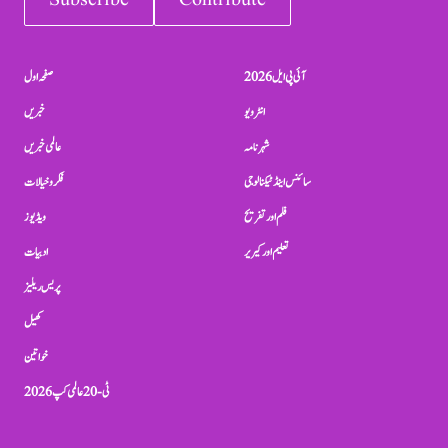
Subscribe
Contribute
آئی پی ایل 2026
صفحہ اول
انٹرویو
خبریں
شہرنامہ
عالمی خبریں
سائنس اینڈ ٹیکنالوجی
فکر و خیالات
فلم اور تفریح
ویڈیوز
تعلیم اور کیریر
ادبیات
پریس ریلیز
کھیل
خواتین
ٹی-20 عالمی کپ 2026