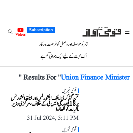
Subscription
Videos
ہجر کو حوصلہ اور وصل کو فرصت درکار
اک محبت کے لیے ایک جوانی کم ہے
"
Results For "
Union Finance Minister
قومی خبریں
نتن گڈکری لائف انشورنس اور ہیلتھ انشورنس
پر 18 فیصد جی ایس ٹی کے خلاف، مرکزی وزیر
مالیات کو لکھا خط
31 Jul 2024, 5:11 PM
قومی خبریں