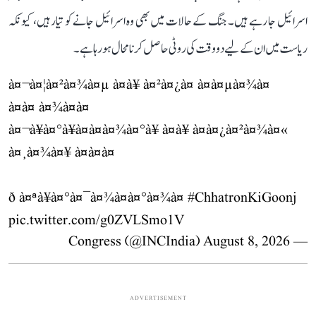
اسرائیل جا رہے ہیں۔ جنگ کے حالات میں بھی وہ اسرائیل جانے کو تیار ہیں، کیونکہ
ریاست میں ان کے لیے دو وقت کی روٹی حاصل کرنا محال ہو رہا ہے۔
à¤¬à¤¦à¤²à¤¾à¤µ à¤à¥ à¤²à¤¿à¤ à¤à¤µà¤¾à¤
à¤à¤ à¤¾à¤à¤
à¤¬à¥à¤°à¥à¤à¤à¤¾à¤°à¥ à¤à¥ à¤à¤¿à¤²à¤¾à¤«
à¤¸à¤¾à¤¥ à¤à¤à¤
ð à¤ªà¥à¤°à¤¯à¤¾à¤à¤°à¤¾à¤
#ChhatronKiGoonj
pic.twitter.com/g0ZVLSmo1V
August 8, 2026
— Congress (@INCIndia)
ADVERTISEMENT