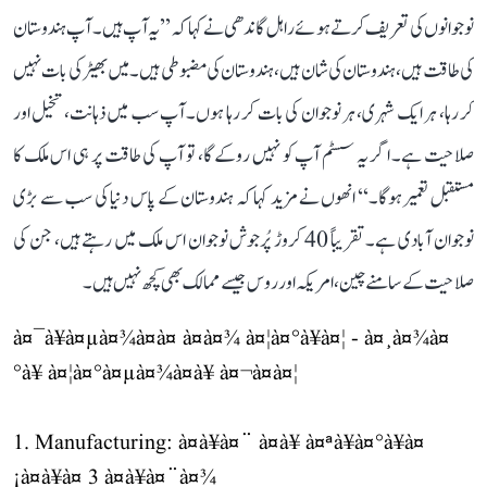
نوجوانوں کی تعریف کرتے ہوئے راہل گاندھی نے کہا کہ ’’یہ آپ ہیں۔ آپ ہندوستان
کی طاقت ہیں، ہندوستان کی شان ہیں، ہندوستان کی مضبوطی ہیں۔ میں بھیڑ کی بات نہیں
کر رہا، ہر ایک شہری، ہر نوجوان کی بات کر رہا ہوں۔ آپ سب میں ذہانت، تخیل اور
صلاحیت ہے۔ اگر یہ سسٹم آپ کو نہیں روکے گا، تو آپ کی طاقت پر ہی اس ملک کا
مستقبل تعمیر ہوگا۔‘‘ انھوں نے مزید کہا کہ ہندوستان کے پاس دنیا کی سب سے بڑی
نوجوان آبادی ہے۔ تقریباً 40 کروڑ پُرجوش نوجوان اس ملک میں رہتے ہیں، جن کی
صلاحیت کے سامنے چین، امریکہ اور روس جیسے ممالک بھی کچھ نہیں ہیں۔
à¤¯à¥à¤µà¤¾à¤à¤ à¤à¤¾ à¤¦à¤°à¥à¤¦ - à¤¸à¤¾à¤
°à¥ à¤¦à¤°à¤µà¤¾à¤à¥ à¤¬à¤à¤¦
1. Manufacturing: à¤à¥à¤¨ à¤à¥ à¤ªà¥à¤°à¥à¤
¡à¤à¥à¤ 3 à¤à¥à¤¨à¤¾