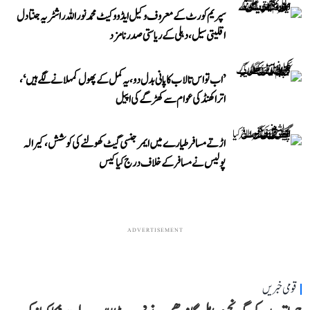
سپریم کورٹ کے معروف وکیل ایڈووکیٹ محمد نور اللہ راشٹریہ جنتا دل
اقلیتی سیل، دہلی کے ریاستی صدر نامزد
’اب تو اس تالاب کا پانی بدل دو، یہ کمل کے پھول کمہلانے لگے ہیں‘،
اتراکھنڈ کی عوام سے کھڑگے کی اپیل
اڑتے مسافر طیارے میں ایمرجنسی گیٹ کھولنے کی کوشش، کیرالہ
پولیس نے مسافر کے خلاف درج کیا کیس
ADVERTISEMENT
قومی خبریں