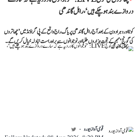
دروازے بند ہو چکے ہیں‘، راہل گاندھی
کوٹا اور دہرادون کے بعد آج راہل گاندھی پریاگ راج واقع کے پی گراؤنڈ میں ’چھاتروں
کی گونج‘ مہم کے تحت ہزاروں طلبا اور نوجوانوں سے براہ راست تبادلہ خیال کریں گے۔
قومی آواز بیورو