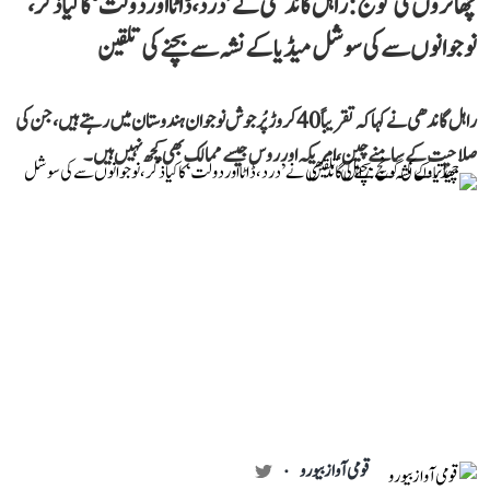
چھاتروں کی گونج: راہل گاندھی نے ’درد، ڈاٹا اور دولت‘ کا کیا ذکر،
نوجوانوں سے کی سوشل میڈیا کے نشہ سے بچنے کی تلقین
راہل گاندھی نے کہا کہ تقریباً 40 کروڑ پُرجوش نوجوان ہندوستان میں رہتے ہیں، جن کی
صلاحیت کے سامنے چین، امریکہ اور روس جیسے ممالک بھی کچھ نہیں ہیں۔
قومی آواز بیورو