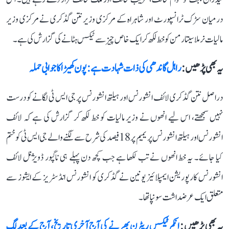
درمیان سڑک ٹرانسپورٹ اور شاہراہ کے مرکزی وزیر نتن گڈکری نے مرکزی وزیر
مالیات نرملا سیتارمن کو خط لکھ کر ایک خاص چیز سے ٹیکس ہٹانے کی گزارش کی ہے۔
یہ بھی پڑھیں :
راہل گاندھی کی ذات شہادت ہے: پون کھیڑا کا جوابی حملہ
دراصل نتن گڈکری لائف انشورنس اور ہیلتھ انشورنس پر جی ایس ٹی لگانے کو درست
نہیں سمجھتے، اس لیے انھوں نے وزیر مالیات کو خط لکھ کر گزارش کی ہے کہ لائف
انشورنس اور ہیلتھ انشورنس پریمیم پر 18 فیصد کی شرح سے لگنے والے جی ایس ٹی کو ختم
کیا جائے۔ یہ خط انھوں نے تب لکھا ہے جب کچھ دن پہلے ہی ناگپور ڈویژنل لائف
انشورنس کارپوریشن ایمپلائیز یونین نے گڈکری کو انشورنس انڈسٹریز کے ایشوز سے
متعلق ایک عرضداشت سونپا تھا۔
یہ بھی پڑھیں :
انکم ٹیکس ریٹرن بھرنے کی آج آخری تاریخ، آج کے بعد لگ