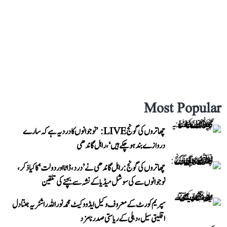
Most Popular
چھاتروں کی گونج LIVE: ’نوجوانوں کا درد یہ ہے کہ سارے
دروازے بند ہو چکے ہیں‘، راہل گاندھی
چھاتروں کی گونج: راہل گاندھی نے ’درد، ڈاٹا اور دولت‘ کا کیا ذکر،
نوجوانوں سے کی سوشل میڈیا کے نشہ سے بچنے کی تلقین
سپریم کورٹ کے معروف وکیل ایڈووکیٹ محمد نور اللہ راشٹریہ جنتا دل
اقلیتی سیل، دہلی کے ریاستی صدر نامزد