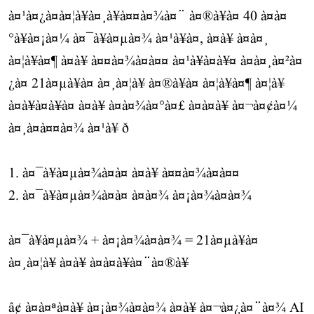
à¤¹à¤¿à¤à¤¦à¥à¤¸à¥à¤¤à¤¾à¤¨ à¤®à¥à¤ 40 à¤à¤
°à¥à¤¡à¤¼ à¤¯à¥à¤µà¤¾ à¤¹à¥à¤, à¤à¥ à¤à¤¸
à¤¦à¥à¤¶ à¤à¥ à¤¤à¤¾à¤à¤¤ à¤¹à¥à¤à¥¤ à¤à¤¸à¤²à¤
¿à¤ 21à¤µà¥à¤ à¤¸à¤¦à¥ à¤®à¥à¤ à¤¦à¥à¤¶ à¤¦à¥
à¤à¥à¤à¥à¤ à¤à¥ à¤à¤¾à¤°à¤£ à¤à¤à¥ à¤¬à¤¢à¤¼
à¤¸à¤à¤¤à¤¾ à¤¹à¥ ð
1. à¤¯à¥à¤µà¤¾à¤à¤ à¤à¥ à¤¤à¤¾à¤à¤¤
2. à¤¯à¥à¤µà¤¾à¤à¤ à¤à¤¾ à¤¡à¤¾à¤à¤¾
à¤¯à¥à¤µà¤¾ + à¤¡à¤¾à¤à¤¾ = 21à¤µà¥à¤
à¤¸à¤¦à¥ à¤à¥ à¤à¤à¥à¤¨à¤®à¥
â¢ à¤à¤ªà¤à¥ à¤¡à¤¾à¤à¤¾ à¤à¥ à¤¬à¤¿à¤¨à¤¾ AI