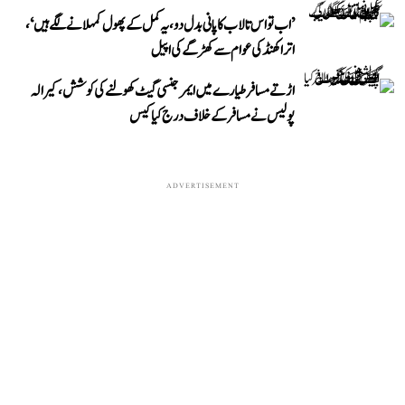
’اب تو اس تالاب کا پانی بدل دو، یہ کمل کے پھول کمہلانے لگے ہیں‘،
اتراکھنڈ کی عوام سے کھڑگے کی اپیل
اڑتے مسافر طیارے میں ایمرجنسی گیٹ کھولنے کی کوشش، کیرالہ
پولیس نے مسافر کے خلاف درج کیا کیس
ADVERTISEMENT