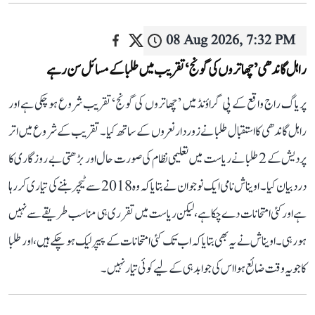
08 Aug 2026, 7:32 PM
راہل گاندھی ’چھاتروں کی گونج‘ تقریب میں طلبا کے مسائل سن رہے
پریاگ راج واقع کے پی گراؤنڈ میں ’چھاتروں کی گونج‘ تقریب شروع ہو چکی ہے اور
راہل گاندھی کا استقبال طلبا نے زوردار نعروں کے ساتھ کیا۔ تقریب کے شروع میں اتر
پردیش کے 2 طلبا نے ریاست میں تعلیمی نظام کی صورت حال اور بڑھتی بے روزگاری کا
درد بیان کیا۔ اویناش نامی ایک نوجوان نے بتایا کہ وہ 2018 سے ٹیچر بننے کی تیاری کر رہا
ہے اور کئی امتحانات دے چکا ہے، لیکن ریاست میں تقرری ہی مناسب طریقے سے نہیں
ہو رہی۔ اویناش نے یہ بھی بتایا کہ اب تک کئی امتحانات کے پیپر لیک ہو چکے ہیں، اور طلبا
کا جو یہ وقت ضائع ہوا اس کی جوابدہی کے لیے کوئی تیار نہیں۔