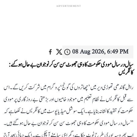
ADVERTISEMENT
08 Aug 2026, 6:49 PM
سال در سال مودی حکومت کا وہی جھوٹ سن سن کر نوجوان بے حال ہو گئے:
کانگریس
راہل گاندھی تھوڑی دیر میں ’چھاتروں کی گونج‘ پروگرام میں شرکت کریں گے۔ اس
سے قبل کانگریس نے نظامِ تعلیم میں موجود خامیوں اور بڑھتی بے روزگاری پر مودی
حکومت کو تنقید کا نشانہ بنایا ہے۔ ایک سوشل میڈیا پوسٹ میں کانگریس نے لکھا ہے کہ
’’سال در سال مودی حکومت کا وہی جھوٹ سن سن کر نوجوان بے حال ہو گئے ہیں۔
اب بھروسہ پوری طرح ٹوٹ چکا ہے، گمراہی سامنے آ چکی ہے۔ ایک دہائی بعد آج