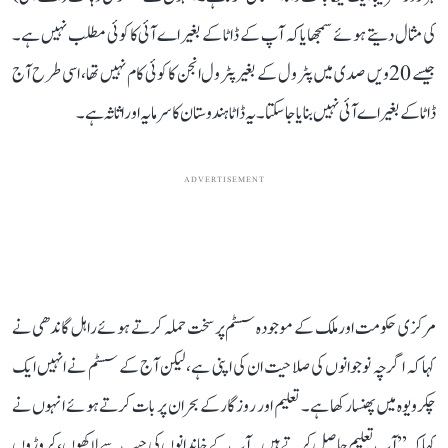
کی مثال دیتے ہوئے سمجھایا کہ آپ کے ڈاٹا کے بغیر اے آئی کا کوئی مطلب نہیں ہے۔
جیسے 20ویں صدی میں پٹرول کے بغیر پٹرول انجن کا کوئی کام نہیں تھا، اسی طرح آج
ڈاٹا کے بغیر اے آئی نہیں بنایا جا سکتا۔ یہ ڈاٹا ہندوستان کا سرمایہ اور اثاثہ ہے۔
ADVERTISEMENT
مرکزی حکومت اور ملک کے موجودہ سسٹم پر سخت حملہ کرتے ہوئے راہل گاندھی نے
کہا کہ اگرچہ نوجوانوں کی صلاحیت ان کی اپنی ہے، لیکن آج کے سسٹم نے انہیں ایک
چکرویوہ میں پھنسا رکھا ہے۔ تعلیم اور روزگار کے بحران پر بات کرتے ہوئے انہوں نے
کہا کہ ’’آپ تعلیم حاصل کرتے ہیں۔ آپ کے خاندانوں کی جیب سے لاکھوں، کروڑوں