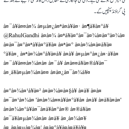
کی بھیڑ جمع ہونے لگی ہے۔ دی گئی جانکاری کے مطابق راہل گاندھی 7 بجے کے بعد کے
پی گراؤنڈ پہنچیں گے۔
à¤¨à¥à¤¤à¤¾ à¤µà¤¿à¤ªà¤à¥à¤· à¤¶à¥à¤°à¥
@RahulGandhi
à¤à¤¾ à¤ªà¥à¤°à¤¯à¤¾à¤à¤°à¤¾à¤
à¤à¤¯à¤°à¤ªà¥à¤°à¥à¤ à¤ªà¤° à¤à¤¾à¤à¤à¥à¤
°à¥à¤¸ à¤ªà¤¾à¤°à¥à¤à¥ à¤à¥ à¤µà¤°à¤¿à¤·à¥à¤
à¤¨à¥à¤¤à¤¾à¤à¤ à¤¨à¥ à¤à¤¤à¥à¤®à¥à¤¯
à¤¸à¥à¤µà¤¾à¤à¤¤ à¤à¤¿à¤¯à¤¾à¥¤
à¤°à¤¾à¤¹à¥à¤² à¤à¤¾à¤à¤§à¥ à¤à¥ à¤à¤
à¤¯à¤¹à¤¾à¤ 'à¤à¤¾à¤¤à¥à¤°à¥à¤ à¤à¥ à¤à¥à¤à¤'
à¤à¤¾à¤°à¥à¤¯à¤à¥à¤°à¤® à¤®à¥à¤
à¤¯à¥à¤µà¤¾à¤à¤ à¤à¥ à¤¸à¤¾à¤¥
à¤¸à¤à¤µà¤¾à¤¦ à¤à¤°à¥à¤à¤à¥à¥¤