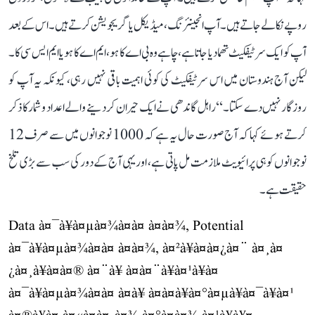
روپے نکالے جاتے ہیں۔ آپ انجینئرنگ، میڈیکل یا گریجویشن کرتے ہیں۔ اس کے بعد
آپ کو ایک سرٹیفکیٹ تھما دیا جاتا ہے، چاہے وہ بی اے کا ہو، ایم اے کا ہو یا ایم ایس سی کا۔
لیکن آج ہندوستان میں اس سرٹیفکیٹ کی کوئی اہمیت باقی نہیں رہی، کیونکہ یہ آپ کو
روزگار نہیں دے سکتا۔‘‘ راہل گاندھی نے ایک حیران کر دینے والے اعداد و شمار کا ذکر
کرتے ہوئے کہا کہ آج صورت حال یہ ہے کہ 1000 نوجوانوں میں سے صرف 12
نوجوانوں کو ہی پرائیویٹ ملازمت مل پاتی ہے، اور یہی آج کے دور کی سب سے بڑی تلخ
حقیقت ہے۔
Data à¤¯à¥à¤µà¤¾à¤à¤ à¤à¤¾, Potential
à¤¯à¥à¤µà¤¾à¤à¤ à¤à¤¾, à¤²à¥à¤à¤¿à¤¨ à¤¸à¤
¿à¤¸à¥à¤à¤® à¤¨à¥ à¤à¤¨à¥à¤¹à¥à¤
à¤¯à¥à¤µà¤¾à¤à¤ à¤à¥ à¤à¤à¥à¤°à¤µà¥à¤¯à¥à¤¹