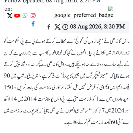
Follow us
Updated: 08 Aug 2026, 8:20 PM
on:
08 Aug 2026, 8:20 PM
راہل گاندھی نے ’چھاتروں کی گونج‘ سے خطاب کرتے ہوئے بی جے پی حکومت کو
زوردار انداز میں نشانے پر لیا۔ انھوں نے کہا کہ نوجوانوں کا سب سے بڑا درد یہ ہے کہ ان
کے لیے سارے دروازے بند ہو چکے ہیں۔ راہل گاندھی نے کچھ اعداد و شمار پیش کرتے
ہوئے بتایا کہ ’’مینوفیکچرنگ میں چین کا پروڈکٹ 3 گنا ہے، انٹرپرینیورشپ میں 90
فیصد ایم ایس ایم ای کو قرض نہیں مل سکتا، سرکاری ملازمت کی بات کریں تو 150
امیدواروں میں سے 1 کو ملازمت ملتی ہے، پی ایس یو ملازمت 2014 میں 14 لاکھ
اور 2024 میں 7 لاکھ۔‘‘ ساتھ ہی انھوں نے یہ بھی بتایا کہ کارپوریٹ ملازمت میں
اے آئی 60 فیصد ملازمت کم کرنے والا ہے۔