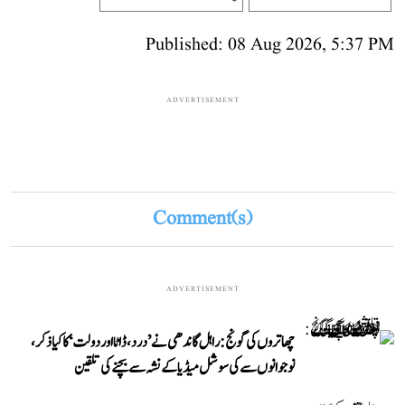
Published: 08 Aug 2026, 5:37 PM
ADVERTISEMENT
Comment(s)
ADVERTISEMENT
چھاتروں کی گونج: راہل گاندھی نے ’درد، ڈاٹا اور دولت‘ کا کیا ذکر،
نوجوانوں سے کی سوشل میڈیا کے نشہ سے بچنے کی تلقین