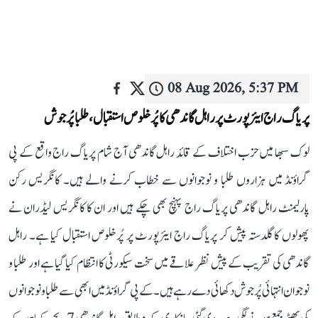
08 Aug 2026, 5:37 PM
پریاگ راج ایئرپورٹ پر راہل گاندھی کا پُرخلوص استقبال، طلبا پُرجوش
لوک سبھا میں حزب اختلاف کے قائد راہل گاندھی آج شام پریاگ راج واقع کے پی
گراؤنڈ میں ہزاروں طلبا و نوجوانوں سے خطاب کرنے والے ہیں۔ کانگریس رکن
پارلیمنٹ راہل گاندھی پریاگ راج پہنچ بھی چکے ہیں اور ان کا کانگریس لیڈران نے
پھولوں کا گلدستہ پیش کر پریاگ راج ایئرپورٹ پر پُرخلوص استقبال کیا ہے۔ راہل
گاندھی کی تقریب کے پیش نظر علاقے میں سخت سیکورٹی کا انتظام کیا گیا ہے اور طلبا و
نوجوان انتہائی پُرجوش دکھائی دے رہے ہیں۔ کے پی گراؤنڈ میں ابھی سے طلبا و نوجوانوں