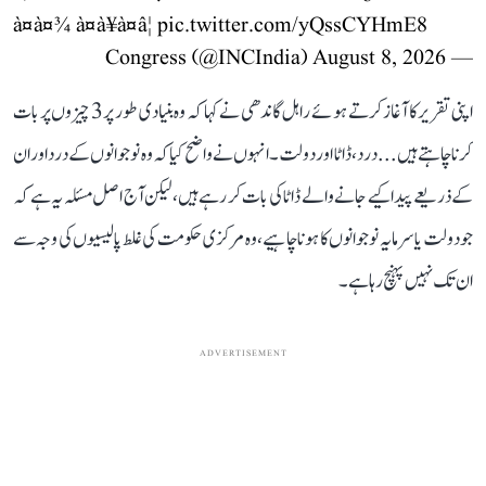
à¤à¤¾ à¤à¥à¤â¦
pic.twitter.com/yQssCYHmE8
August 8, 2026
— Congress (@INCIndia)
اپنی تقریر کا آغاز کرتے ہوئے راہل گاندھی نے کہا کہ وہ بنیادی طور پر 3 چیزوں پر بات
کرنا چاہتے ہیں... درد، ڈاٹا اور دولت۔ انہوں نے واضح کیا کہ وہ نوجوانوں کے درد اور ان
کے ذریعے پیدا کیے جانے والے ڈاٹا کی بات کر رہے ہیں، لیکن آج اصل مسئلہ یہ ہے کہ
جو دولت یا سرمایہ نوجوانوں کا ہونا چاہیے، وہ مرکزی حکومت کی غلط پالیسیوں کی وجہ سے
ان تک نہیں پہنچ رہا ہے۔
ADVERTISEMENT