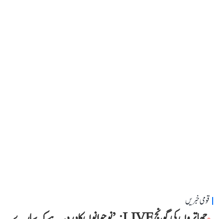
قومی خبریں
چھاتروں کی گونج LIVE: ’نوجوانوں کا درد یہ ہے کہ سارے