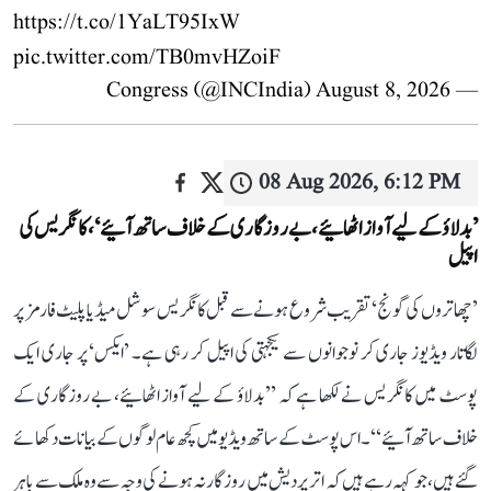
https://t.co/1YaLT95IxW
pic.twitter.com/TB0mvHZoiF
August 8, 2026
— Congress (@INCIndia)
08 Aug 2026, 6:12 PM
’بدلاؤ کے لیے آواز اٹھائیے، بے روزگاری کے خلاف ساتھ آئیے‘، کانگریس کی
اپیل
’چھاتروں کی گونج‘ تقریب شروع ہونے سے قبل کانگریس سوشل میڈیا پلیٹ فارمز پر
لگاتار ویڈیوز جاری کر نوجوانوں سے یکجہتی کی اپیل کر رہی ہے۔ ’ایکس‘ پر جاری ایک
پوسٹ میں کانگریس نے لکھا ہے کہ ’’بدلاؤ کے لیے آواز اٹھائیے، بے روزگاری کے
خلاف ساتھ آئیے‘‘۔ اس پوسٹ کے ساتھ ویڈیو میں کچھ عام لوگوں کے بیانات دکھائے
گئے ہیں، جو کہہ رہے ہیں کہ اتر پردیش میں روزگار نہ ہونے کی وجہ سے وہ ملک سے باہر