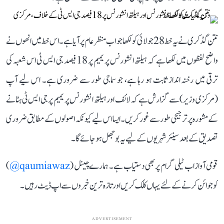
نتن گڈکری نے یہ خط 28 جولائی کو لکھا جو اب منظر عام پر آیا ہے۔ اس خط میں انھوں نے
واضح لفظوں میں لکھا ہے کہ ہیلتھ انشورنس پریمیم پر 18 فیصد جی ایس ٹی اس شعبہ کی
ترقی میں رخنہ انداز ثابت ہو رہا ہے، جو سماجی طور سے ضروری ہے۔ اس لیے آپ
(مرکزی وزیر) سے گزارش ہے کہ لائف اور ہیلتھ انشورنس پریمیم پر جی ایس ٹی ہٹانے
کے مشورہ پر ترجیحی طور سے غور کریں۔ ایسا اس لیے کیونکہ اصولوں کے مطابق ضروری
تصدیق کے بعد سینئر شہریوں کے لیے یہ بوجھل ہو جائے گا۔
قومی آواز اب ٹیلی گرام پر بھی دستیاب ہے۔ ہمارے چینل (
qaumiawaz@
)
کو جوائن کرنے کے لئے یہاں کلک کریں اور تازہ ترین خبروں سے اپ ڈیٹ رہیں۔
ADVERTISEMENT