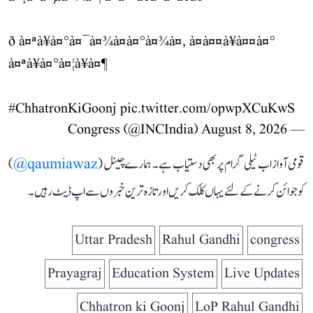
ð à¤ªà¥à¤°à¤¯à¤¾à¤à¤°à¤¾à¤, à¤à¤¤à¥à¤¤à¤°
à¤ªà¥à¤°à¤¦à¥à¤¶
#ChhatronKiGoonj
pic.twitter.com/opwpXCuKwS
August 8, 2026
— Congress (@INCIndia)
قومی آواز اب ٹیلی گرام پر بھی دستیاب ہے۔ ہمارے چینل (
qaumiawaz@
)
کو جوائن کرنے کے لئے یہاں کلک کریں اور تازہ ترین خبروں سے اپ ڈیٹ رہیں۔
Uttar Pradesh
Rahul Gandhi
congress
Prayagraj
Education System
Live Updates
Chhatron ki Goonj
LoP Rahul Gandhi