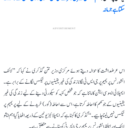
سکتا ہے جرمانہ
ADVERTISEMENT
اس عرضداشت کا حوالہ دیتے ہوئے مرکزی وزیر نتن گڈکری نے کہا کہ ’’لائف
انشورنس پریمیم پر جی ایس ٹی لگانا زندگی کی غیر یقینیوں پر ٹیکس لگانے کے برابر ہے۔
ایمپلائی ایسو سی ایشن کا ماننا ہے کہ جو شخص کنبہ کو سیکورٹی دینے کے لیے زندگی کی غیر
یقینیوں کے جوکھم کا احاطہ کرتا ہے، اس سے احاطہ (کور) خریدنے کے لیے پریمیم پر
ٹیکس نہیں لینا چاہیے۔‘‘ گڈکری کا کہنا ہے کہ ایمپلائیز یونین کے ذریعہ اٹھایا گیا اہم ایشو
لائف اور ہیلتھ انشورنس پریمیم پر جی ایس ٹی کو ہٹانے سے متعلق ہے۔