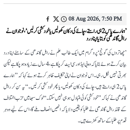
08 Aug 2026, 7:50 PM
’ہمارے پاس 2 ہی راستے، چائے کی دکان کھولیں یا خودکشی کر لیں‘، نوجوان نے
راہل گاندھی کو بتایا اپنا درد
’چھاتروں کی گونج‘ پروگرام میں ایک طالب علم نے راہل گاندھی کے سامنے اپنا درد
بیان کرتے ہوئے بتایا کہ وہ بی ایڈ اور سی ٹیٹ کر چکا ہے، 4 سال سے زیادہ ہو چکا ہے لیکن
بھرتی نہیں نکل رہی۔ اس نوجوان نے اپنی تکلیف ظاہر کرتے ہوئے کہا کہ ’’ہمارے
پاس 2 ہی راستے ہیں، چائے کی دکان کھولیں، یا پھر خود کشی کر لیں۔‘‘ یہ سن کر راہل
گاندھی نے کہا کہ ’’خودکشی کوئی متبادل ہو ہی نہیں سکتا۔‘‘ لوک سبھا میں حزب اختلاف
کے قائد راہل گاندھی نے طلبا کو یقین دلایا کہ انھیں انصاف ملے گا، اس کے لیے وہ ہر
قدم پر طلبا کے ساتھ کھڑے ہیں۔