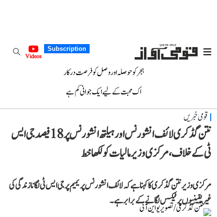
Subscription
Videos
ہجر کو حوصلہ اور وصل کو فرصت درکار
اک محبت کے لیے ایک جوانی کم ہے
قومی خبریں
نتن گڈکری لائف انشورنس اور ہیلتھ انشورنس پر 18 فیصد جی ایس
ٹی کے خلاف، مرکزی وزیر مالیات کو لکھا خط
مرکزی وزیر نتن گڈکری کا کہنا ہے کہ لائف انشورنس پریمیم پر جی ایس ٹی لگانا زندگی کی
غیر یقینیوں پر ٹیکس لگانے کے برابر ہے۔