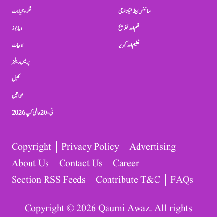
سائنس اینڈ ٹیکنالوجی
فکر و خیالات
فلم اور تفریح
ویڈیوز
تعلیم اور کیریر
ادبیات
پریس ریلیز
کھیل
خواتین
ٹی-20 عالمی کپ 2026
Copyright
Privacy Policy
Advertising
About Us
Contact Us
Career
Section RSS Feeds
Contribute T&C
FAQs
Copyright © 2026 Qaumi Awaz. All rights