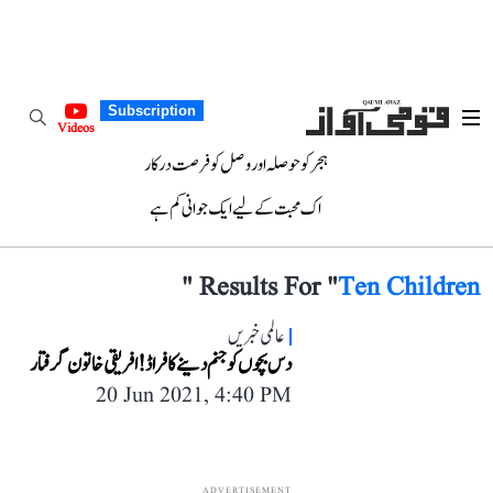
Subscription
Videos
ہجر کو حوصلہ اور وصل کو فرصت درکار
اک محبت کے لیے ایک جوانی کم ہے
"
Results For "
Ten Children
عالمی خبریں
دس بچوں کو جنم دینے کا فراڈ! افریقی خاتون گرفتار
20 Jun 2021, 4:40 PM
ADVERTISEMENT