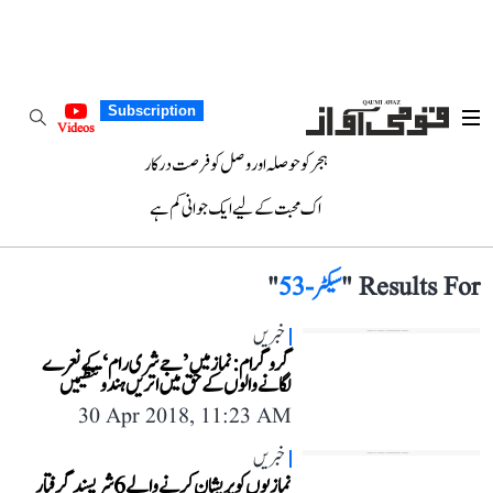
Subscription
Videos
ہجر کو حوصلہ اور وصل کو فرصت درکار
اک محبت کے لیے ایک جوانی کم ہے
Results For "
سیکٹر-53
"
خبریں
گروگرام: نماز میں’جے شری رام‘ کے نعرے
لگانے والوں کے حق میں اتریں ہندو تنظیمیں
30 Apr 2018, 11:23 AM
خبریں
نماز یوں کو پریشان کرنے والے 6 شرپسند گرفتار