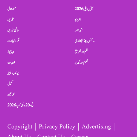
آئی پی ایل 2026
صفحہ اول
انٹرویو
خبریں
شہرنامہ
عالمی خبریں
سائنس اینڈ ٹیکنالوجی
فکر و خیالات
فلم اور تفریح
ویڈیوز
تعلیم اور کیریر
ادبیات
پریس ریلیز
کھیل
خواتین
ٹی-20 عالمی کپ 2026
Copyright
Privacy Policy
Advertising