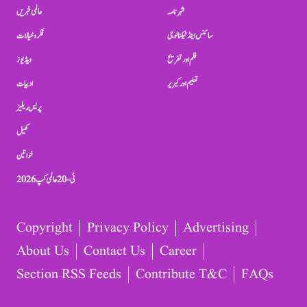
شہرنامہ
عالمی خبریں
سائنس اینڈ ٹیکنالوجی
فکر و خیالات
فلم اور تفریح
ویڈیوز
تعلیم اور کیریر
ادبیات
پریس ریلیز
کھیل
خواتین
ٹی-20 عالمی کپ 2026
Copyright
Privacy Policy
Advertising
About Us
Contact Us
Career
Section RSS Feeds
Contribute T&C
FAQs