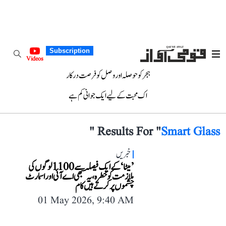
Subscription
Videos
ہجر کو حوصلہ اور وصل کو فرصت درکار
اک محبت کے لیے ایک جوانی کم ہے
"
Results For "
Smart Glass
خبریں
’میٹا‘ کے ایک فیصلہ سے 1100 لوگوں کی
ملازمت کو خطرہ، یہ سبھی اے آئی اور اسمارٹ
چشموں پر کرتے ہیں کام
01 May 2026, 9:40 AM