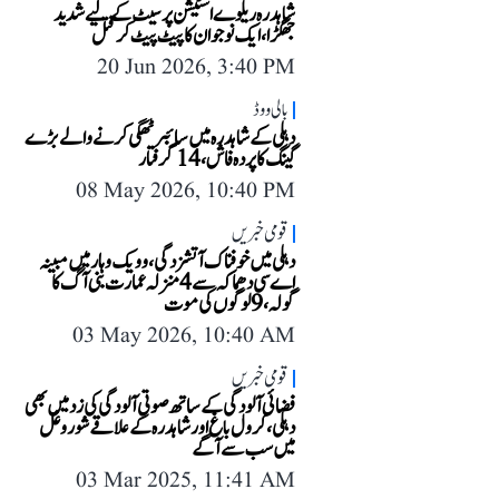
شاہدرہ ریلوے اسٹیشن پر سیٹ کے لیے شدید
جھگڑا، ایک نوجوان کا پیٹ پیٹ کر قتل
20 Jun 2026, 3:40 PM
بالی ووڈ
دہلی کے شاہدرہ میں سائبر ٹھگی کرنے والے بڑے
گینگ کا پردہ فاش، 14 گرفتار
08 May 2026, 10:40 PM
قومی خبریں
دہلی میں خوفناک آتشزدگی، وویک وہار میں مبینہ
اے سی دھماکہ سے 4 منزلہ عمارت بنی آگ کا
گولہ، 9 لوگوں کی موت
03 May 2026, 10:40 AM
قومی خبریں
فضائی آلودگی کے ساتھ صوتی آلودگی کی زد میں بھی
دہلی، کرول باغ اور شاہدرہ کے علاقے شور وغل
میں سب سے آگے
03 Mar 2025, 11:41 AM