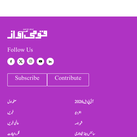
Follow Us
Subscribe
Contribute
آئی پی ایل 2026
صفحہ اول
انٹرویو
خبریں
شہرنامہ
عالمی خبریں
سائنس اینڈ ٹیکنالوجی
فکر و خیالات