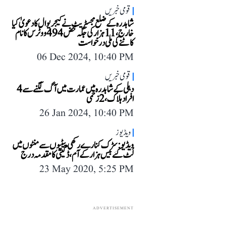
قومی خبریں
شاہدرہ کے ضلع مجسٹریٹ نے کیجریوال کا دعویٰ کیا
خارج، 11 ہزار کی جگہ محض 494 ووٹرس کا نام
کاٹنے کی ملی درخواست
06 Dec 2024, 10:40 PM
قومی خبریں
دہلی کے شاہدرہ میں عمارت میں آگ لگنے سے 4
افراد ہلاک، 2 زخمی
26 Jan 2024, 10:40 PM
ویڈیوز
ویڈیو: سڑک کنارے رکھی پیٹیوں سے منٹوں میں
لُٹ گئے بیس ہزار کے آم، ڈکیتی کا مقدمہ درج
23 May 2020, 5:25 PM
ADVERTISEMENT