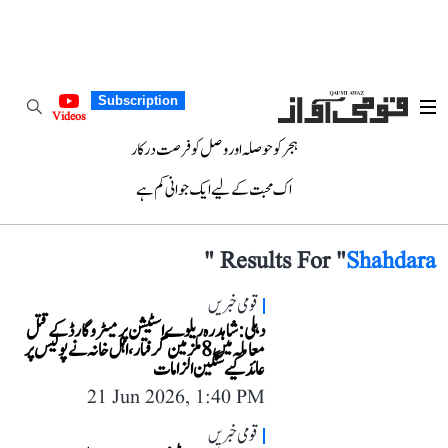
Subscription
Videos
ہجر کو حوصلہ اور وصل کو فرصت درکار
اک محبت کے لیے ایک جوانی کم ہے
"
Results For "
Shahdara
قومی خبریں
دہلی: شاہدرہ ریلوے اسٹیشن پر میٹرو گارڈ کے قتل
معاملہ میں 8 ملزمین گرفتار، اہل خانہ نے پولیس پر
عائد کیے سنگین الزامات
21 Jun 2026, 1:40 PM
قومی خبریں