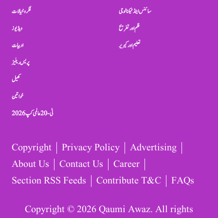
سائنس اینڈ ٹیکنالوجی
فکر و خیالات
فلم اور تفریح
ویڈیوز
تعلیم اور کیریر
ادبیات
پریس ریلیز
کھیل
خواتین
ٹی-20 عالمی کپ 2026
Copyright
Privacy Policy
Advertising
About Us
Contact Us
Career
Section RSS Feeds
Contribute T&C
FAQs
Copyright © 2026 Qaumi Awaz. All rights