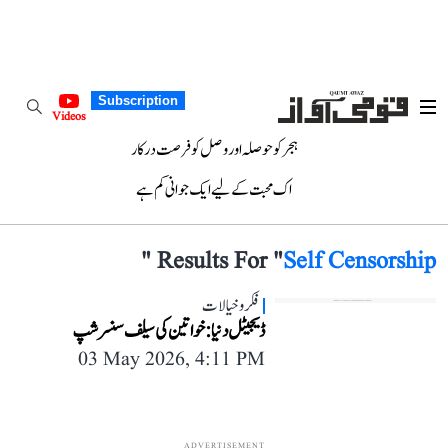
Subscription
Videos
ہجر کو حوصلہ اور وصل کو فرصت درکار
اک محبت کے لیے ایک جوانی کم ہے
"
Results For "
Self Censorship
فکر و خیالات
ڈیجیٹل دنیا: خواتین کی سیلف سنسرشپ
03 May 2026, 4:11 PM
ADVERTISEMENT